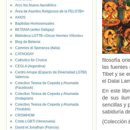
Arco Iris Nuevo Apostólico
Área de Asuntos Religiosos de la FELGTBI+
AXIOS
Baptistas Homosexuales
BETANIA (antes Galigay)
Biblioteca LGTTB «Oscar Hermes Villordo»
Blog de Betania
Cammini di Speranza (Italia)
CATHOGAY
filosofía or
Catholics for Choice
CEGLA (Argentina)
las fuentes
Centro Arrupe (Espacio de Diversidad LGTBI)
Tibet y se e
Valencia.
el Dalai La
Colectivo Teresa de Cepeda y Ahumada
(Facebook)
En este lib
Colectivo Teresa de Cepeda y Ahumada
de sus ilum
(Instagram)
sencillas y 
Colectivo Teresa de Cepeda y Ahumada
(Youtube)
sabiduría de
CRISMHOM
(Colección
Cristo LGBTI (Venezuela)
David et Jonathan (Francia)