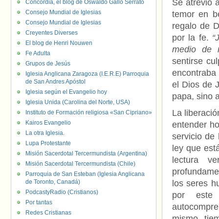
Se atrevió 
Concordia, el blog de Oswaldo Gallo Serrato
Consejo Mundial de Iglesias
temor en be
Consejo Mundial de Iglesias
regalo de D
Creyentes Diverses
por la fe.
“
El blog de Henri Nouwen
medio de n
Fe Adulta
sentirse cu
Grupos de Jesús
encontraba n
Iglesia Anglicana Zaragoza (I.E.R.E) Parroquia
de San Andres Apóstol
el Dios de 
Iglesia según el Evangelio hoy
papa, sino a
Iglesia Unida (Carolina del Norte, USA)
La liberació
Instituto de Formación religiosa «San Cipriano»
Kairos Evangelio
entender hoy
La otra Iglesia.
servicio de 
Lupa Protestante
ley que está
Misión Sacerdotal Tercermundista (Argentina)
lectura ve
Misión Sacerdotal Tercermundista (Chile)
profundamen
Parroquia de San Esteban (Iglesia Anglicana
de Toronto, Canadá)
los seres 
PodcastyRadio (Cristianos)
por este 
Por tantas
autocompre
Redes Cristianas
mismo tie