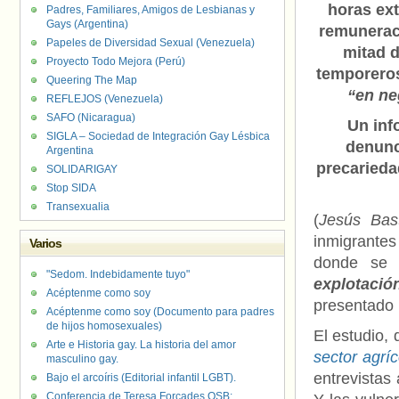
horas ext
Padres, Familiares, Amigos de Lesbianas y
Gays (Argentina)
remuneraci
Papeles de Diversidad Sexual (Venezuela)
mitad d
Proyecto Todo Mejora (Perú)
temporero
Queering The Map
“en ne
REFLEJOS (Venezuela)
SAFO (Nicaragua)
Un inf
SIGLA – Sociedad de Integración Gay Lésbica
denunc
Argentina
precariedad
SOLIDARIGAY
Stop SIDA
Transexualia
(
Jesús Bas
inmigrantes 
Varios
donde se
"Sedom. Indebidamente tuyo"
explotació
Acéptenme como soy
presentado 
Acéptenme como soy (Documento para padres
de hijos homosexuales)
El estudio, 
Arte e Historia gay. La historia del amor
sector agríc
masculino gay.
entrevistas
Bajo el arcoíris (Editorial infantil LGBT).
Conferencia de Teresa Forcades OSB: