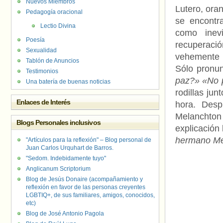
Nuevos Miembros
Lutero, ora
Pedagogía oracional
se encontr
Lectio Divina
como inevi
Poesía
recuperaci
Sexualidad
vehemente a
Tablón de Anuncios
Sólo pronun
Testimonios
paz?» «No p
Una batería de buenas noticias
rodillas ju
Enlaces de Interés
hora. Des
Melanchton
Blogs Personales inclusivos
explicación
hermano Mel
"Artículos para la reflexión" – Blog personal de
Juan Carlos Urquhart de Barros.
"Sedom. Indebidamente tuyo"
Anglicanum Scriptorium
Blog de Jesús Donaire (acompañamiento y
reflexión en favor de las personas creyentes
LGBTIQ+, de sus familiares, amigos, conocidos,
etc)
Blog de José Antonio Pagola