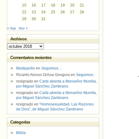
15
16
17
18
19
20
21
22
23
24
25
26
27
28
29
30
31
« Sep
Nov »
Archivos
Archivos
Comentarios recientes
Mudejarillo
en
Seguimos…
Ricardo Alonso Ochoa Gongora
en
Seguimos…
resignado
en
Carta abierta a Monseñor Munilla,
por Miguel Sánchez Zambrano.
resignado
en
Carta abierta a Monseñor Munilla,
por Miguel Sánchez Zambrano.
resignado
en
“Homosexualidad. Las Razones
de Dios”, de Miguel Sánchez Zambrano
Categorías
Biblia