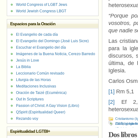
heterosexua
World Congress of LGBT Jews
World Jewish Congress LBGT
“Porque po
vosotros, p
Espacios para la Oración
que nadie s
El Evangelio de cada día
Las cristia
El Evangelio del Domingo (José Luis Sicre)
Escuchar el Evangelio del día
para la igl
Imágenes de la Buena Noticia, Cerezo Barredo
discursos, 
Jesús in Love
última, de 
La Biblia
Iglesia.
Leccionario Común revisado
Liturgia de las Horas
Carlos Osm
Meditaciones Inclusivas
[1]
Rm 5,1
Oración de Taizé (Ecuménica)
Out In Scriptures
[2]
Ef 2,8
Passion of Christ: A Gay Vision (Libro)
heterosexua
QSpirit (Espiritualidad Queer)
Rezando voy
Cristianismo (I
Católica
2015
,
Iglesia A
,
Iglesi
(Calvinistas)
Espiritualidad LGTBI+
Dos libros