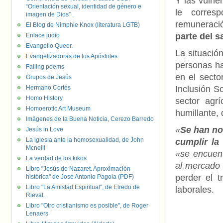
Y las vulne
“Orientación sexual, identidad de género e
le corres
imagen de Dios” .
remuneració
El Blog de Nimphie Knox (literatura LGTB)
parte del s
Enlace judío
Evangelio Queer.
La situació
Evangelizadoras de los Apóstoles
personas h
Falling poems
en el secto
Grupos de Jesús
Hermano Cortés
Inclusión S
Homo History
sector agr
Homoerotic Art Museum
humillante, 
Imágenes de la Buena Noticia, Cerezo Barredo
«
Se han no
Jesús in Love
La iglesia ante la homosexualidad, de John
cumplir la
Mcneill
«se encuent
La verdad de los kikos
al mercado 
Libro "Jesús de Nazaret. Aproximación
perder el 
histórica" de José Antonio Pagola (PDF)
Libro "La Amistad Espiritual", de Elredo de
laborales.
Rieval.
Libro "Otro cristianismo es posible", de Roger
Lenaers