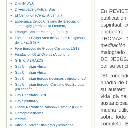
Dignity USA
Diversidade católica (Brasil)
En REVIST
El Centurión (Centu, Argentina)
publicació
Esperanza Grupo Cristiano de la sociación
espiritual,
Jerelesgay (Jerez de la Frontera)
encuentro 
Evangelicals for Marriage Equality
THOMAS 
Facebook Grupo Área de Asuntos Religiosos
de la FELGTBI+
meditación”
Foro Europeo de Grupos Cristianos LGTB
malogrado
Fundación Otras Ovejas (Argentina)
DE JESÚS. 
G. E. C. ABRAZOS
por su senci
Gay Christian África
Gay Christian África
“El conocid
Gay Christian Europe (recursos y direcciones)
abadía de 
Gay Christian Europe- Cristiano Gay Europa
su austero 
(en español)
Gay Christians Exist
vida divin
Gay Spirituality
sustancios
Global Network of Rainbow Catholic (GNRC),
mucha utili
Homoprotestantes
sobre todo 
Ichthys
completa. 
Kinship (Adventistas gays y lesbianas)