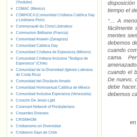
(Youtube)
disposición
COMAC (Mexico)
tiempo el d
COMHOCA (Comunidad Cristiana Católica Gay
y Lesbiana-Perú)
“… A menos
Communauté du Christ Libérateur
fácilmente
Communion Béthanie (Francia)
mentes siem
Comunidad Anawin (Zaragoza)
debemos dej
Comunidad Católica Gay
cuando com
Comunidad Cristiana de Esperanza (México)
cama. Per
Comunidad Cristiana Inclusiva "Testigos de
Esperanza" (Chile)
amenazados
Comunidad de la Diversidad (Iglesia Luterana
cuando el b
de Costa Rica)
De nuevo, d
Comunidad del Discípulo Amado
debe hacer.
Comunidad Homosexual Católica de México
debemos can
Comunidad Inclusiva Esperanza (Venezuela)
Corazón De Jesús Lgbt
Covenant Network of Presbyterians
Creyentes Diverses
CRISMHOM
en
Cristianismo en Diversidad
Cristianos Gays de Chile