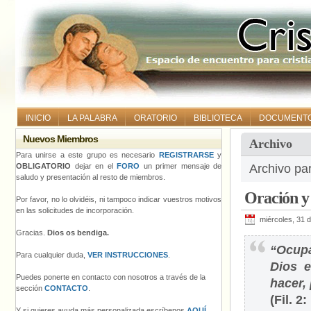
INICIO
LA PALABRA
ORATORIO
BIBLIOTECA
DOCUMENT
Nuevos Miembros
Archivo
Para unirse a este grupo es necesario
REGISTRARSE
y
OBLIGATORIO
dejar en el
FORO
un primer mensaje de
Archivo pa
saludo y presentación al resto de miembros.
Oración y
Por favor, no lo olvidéis, ni tampoco indicar vuestros motivos
en las solicitudes de incorporación.
miércoles, 31 
Gracias.
Dios os bendiga.
“Ocupa
Para cualquier duda,
VER INSTRUCCIONES
.
Dios e
Puedes ponerte en contacto con nosotros a través de la
hacer,
sección
CONTACTO
.
(Fil. 2:
Y si quieres ayuda más personalizada escríbenos
AQUÍ