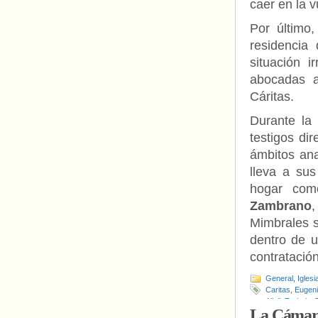
caer en la v
Por último,
residencia
situación 
abocadas a
Cáritas.
Durante la
testigos di
ámbitos an
lleva a sus
hogar com
Zambrano
,
Mimbrales s
dentro de u
contratació
General
,
Iglesi
Caritas
,
Eugen
Allali
,
Trabajo
,
La Cámara