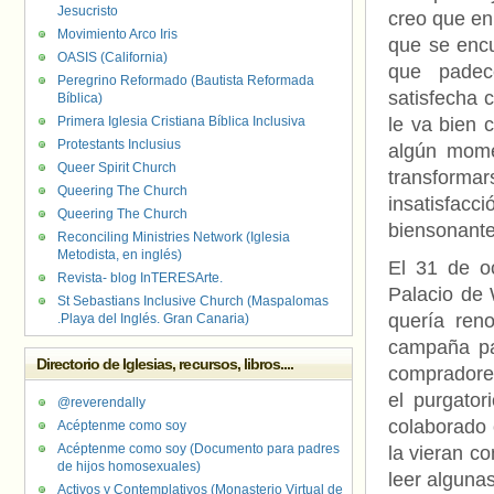
Jesucristo
creo que en
Movimiento Arco Iris
que se encu
OASIS (California)
que padec
Peregrino Reformado (Bautista Reformada
satisfecha 
Bíblica)
Primera Iglesia Cristiana Bíblica Inclusiva
le va bien 
Protestants Inclusius
algún mome
Queer Spirit Church
transforma
Queering The Church
insatisfa
Queering The Church
biensonante
Reconciling Ministries Network (Iglesia
Metodista, en inglés)
El 31 de oc
Revista- blog InTERESArte.
Palacio de 
St Sebastians Inclusive Church (Maspalomas
quería ren
.Playa del Inglés. Gran Canaria)
campaña pa
Directorio de Iglesias, recursos, libros....
compradores
el purgator
@reverendally
colaborado 
Acéptenme como soy
Acéptenme como soy (Documento para padres
la vieran c
de hijos homosexuales)
leer alguna
Activos y Contemplativos (Monasterio Virtual de