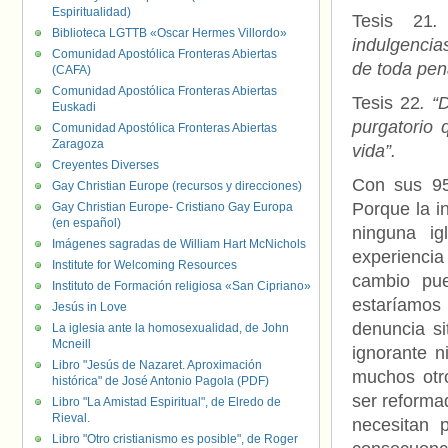
Espiritualidad)
Tesis 21
.
Biblioteca LGTTB «Oscar Hermes Villordo»
indulgencia
Comunidad Apostólica Fronteras Abiertas
de toda pen
(CAFA)
Comunidad Apostólica Fronteras Abiertas
Tesis 22
. “
Euskadi
purgatorio 
Comunidad Apostólica Fronteras Abiertas
Zaragoza
vida”.
Creyentes Diverses
Con sus 95 
Gay Christian Europe (recursos y direcciones)
Porque la i
Gay Christian Europe- Cristiano Gay Europa
(en español)
ninguna i
Imágenes sagradas de William Hart McNichols
experiencia 
Institute for Welcoming Resources
cambio pue
Instituto de Formación religiosa «San Cipriano»
estaríamos
Jesús in Love
denuncia si
La iglesia ante la homosexualidad, de John
Mcneill
ignorante n
Libro "Jesús de Nazaret. Aproximación
muchos otr
histórica" de José Antonio Pagola (PDF)
ser reforma
Libro "La Amistad Espiritual", de Elredo de
Rieval.
necesitan 
Libro "Otro cristianismo es posible", de Roger