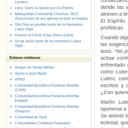
consecuenc
Lenaers
donde las 
Libro: Sobre la Opción por los Pobres.
atreven a le
Metropolitan Community Churches. MCC.
(Direcciones de sus iglesias en todo el mundo)
El Espíritu
Otro Dios es posible (serie de los hermanos
proféticas.
López Vigil)
Passion of Christ: A Gay Vision (Libro)
Cuando algu
Un tal Jesús (serie de los hermanos López
las exigenc
Vigil)
tesis:
“No p
Enlaces cristianos
actuar cont
enfrentado 
Amigos de Tomás Merton
como Luter
Apoyo a Juan Masiá
Lutero com
ATRIO
escritos y
Comunidad Apostólica Fronteras Abiertas
(CAFA)
¿Con quiene
Comunidad Apostólica Fronteras Abiertas
Euskadi
Martín Lut
Comunidad Apostólica Fronteras Abiertas
oponerse a 
Zaragoza
Se atrevió 
Comunidad de Taizé
eclesial, qu
Comunidades Cristianas Populares