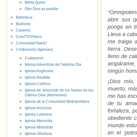
Biblia Queer
Otro Dios es posible
“Omnipotent
Biblioteca
abrir sus 
Budismo
pongo en ti
Caverna
Lleva a cab
Cine/TV/Videos
me traiga a
Comunidad Bahá'í
tierra. Des
Cristianismo (Iglesias)
lleno de ca
Cuáqueros
ampárame, 
Iglesia Adventista del Séptimo Día
ningún hom
Iglesia Anglicana
Iglesia Bautista
¡Dios mío,
Iglesia Católica
muerto, más
Iglesia de Jesucristo de los Santos de los
Últimos Días (Mormones)
me has esco
Iglesia de la Comunidad Metropolitana
de tu amad
Iglesia Inclusiva
fortaleza, p
Iglesia Luterana
obediente c
Iglesia Menonita
mundo estuv
Iglesia Metodista
en el ‘potr
Iglesia Ortodoxa