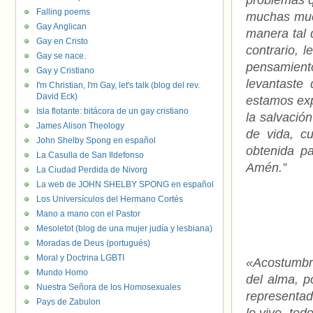
problemas q
Falling poems
muchas muer
Gay Anglican
manera tal 
Gay en Cristo
contrario, 
Gay se nace.
pensamient
Gay y Cristiano
levantaste
I'm Christian, I'm Gay, let's talk (blog del rev.
David Eck)
estamos exp
Isla flotante: bitácora de un gay cristiano
la salvació
James Alison Theology
de vida, c
John Shelby Spong en español
obtenida pa
La Casulla de San Ildefonso
Amén.”
La Ciudad Perdida de Nivorg
La web de JOHN SHELBY SPONG en español
Los Universículos del Hermano Cortés
Mano a mano con el Pastor
Mesoletot (blog de una mujer judía y lesbiana)
Moradas de Deus (portugués)
Moral y Doctrina LGBTI
«Acostumbro
Mundo Homo
del alma, p
Nuestra Señora de los Homosexuales
representado
Pays de Zabulon