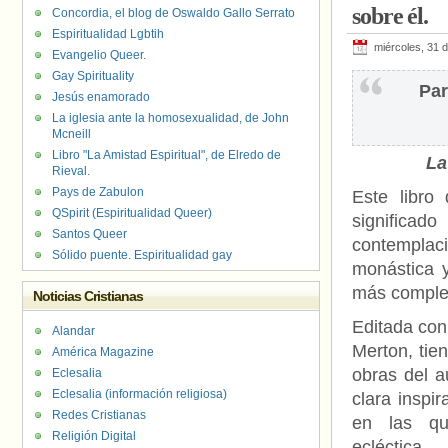
sobre él.
Concordia, el blog de Oswaldo Gallo Serrato
Espiritualidad Lgbtih
miércoles, 31 
Evangelio Queer.
Gay Spirituality
Par
Jesús enamorado
La iglesia ante la homosexualidad, de John
Mcneill
Libro "La Amistad Espiritual", de Elredo de
La
Rieval.
Pays de Zabulon
Este libro
QSpirit (Espiritualidad Queer)
significad
Santos Queer
contemplaci
Sólido puente. Espiritualidad gay
monástica y
más complet
Noticias Cristianas
Editada con
Alandar
Merton, tie
América Magazine
obras del a
Eclesalia
Eclesalia (información religiosa)
clara inspir
Redes Cristianas
en las q
Religión Digital
ecléctica.