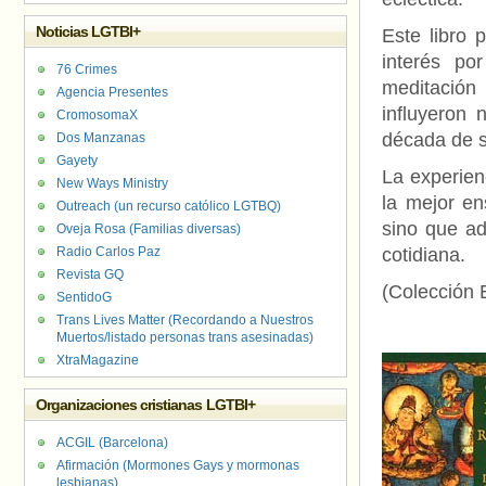
Noticias LGTBI+
Este libro 
interés por
76 Crimes
meditación 
Agencia Presentes
influyeron 
CromosomaX
década de s
Dos Manzanas
Gayety
La experien
New Ways Ministry
la mejor en
Outreach (un recurso católico LGTBQ)
sino que ad
Oveja Rosa (Familias diversas)
Radio Carlos Paz
cotidiana.
Revista GQ
(Colección E
SentidoG
Trans Lives Matter (Recordando a Nuestros
Muertos/listado personas trans asesinadas)
XtraMagazine
Organizaciones cristianas LGTBI+
ACGIL (Barcelona)
Afirmación (Mormones Gays y mormonas
lesbianas)