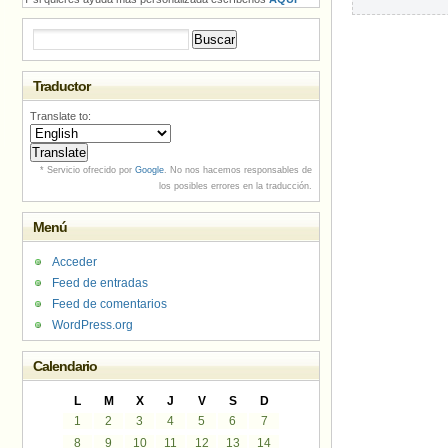
Buscar:
Traductor
Translate to:
* Servicio ofrecido por
Google
. No nos hacemos responsables de
los posibles errores en la traducción.
Menú
Acceder
Feed de entradas
Feed de comentarios
WordPress.org
Calendario
L
M
X
J
V
S
D
1
2
3
4
5
6
7
8
9
10
11
12
13
14