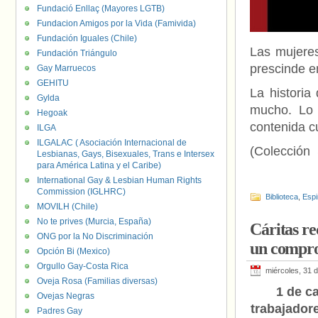
Fundació Enllaç (Mayores LGTB)
Fundacion Amigos por la Vida (Famivida)
Fundación Iguales (Chile)
Las mujeres
Fundación Triángulo
prescinde e
Gay Marruecos
GEHITU
La historia
Gylda
mucho. Lo 
Hegoak
contenida c
ILGA
ILGALAC ( Asociación Internacional de
(Colección
Lesbianas, Gays, Bisexuales, Trans e Intersex
para América Latina y el Caribe)
International Gay & Lesbian Human Rights
Commission (IGLHRC)
Biblioteca
,
Espi
MOVILH (Chile)
No te prives (Murcia, España)
Cáritas re
ONG por la No Discriminación
un compro
Opción Bi (Mexico)
Orgullo Gay-Costa Rica
miércoles, 31 
Oveja Rosa (Familias diversas)
1 de c
Ovejas Negras
trabajadore
Padres Gay