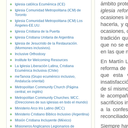
ámbito prot
Iglesia católica Ecuménica (ICE)
iglesia ref
Iglesia Comunidad Metropolitana (ICM) de
Toronto
ocasiones i
Iglesia Comunidad Metropolitana (ICM) Los
hacerla, y 
Ángeles-EE.UU.
ocasiones, 
Iglesia Cristiana de la Puerta
tradición q
Iglesia Cristiana Unitaria de Argentina
Iglesia de Jesucristo de la Restauración.
que no se e
(Mormones inclusivos).
en las que 
Inclusive Orthodoxy
Institute for Welcoming Resources
En Martín L
La Iglesia Liberación Latina, Cristiana
reforma de 
Ecuménica Inclusiva (Chile)
que esta 
meTanoia (Grupo ecuménico inclusivo,
Andalucía oriental)
insatisfacci
Metropolitan Community Church (Página
de sí mismo
central, en inglés)
le acompañ
Metropolitan Community Churches. MCC.
sacrificios 
(Direcciones de sus iglesias en todo el mundo)
Ministerio Arco Iris Latino (MCC)
a la confe
Ministerio Cristiano Bíblico Inclusivo (Argentina)
reconciliado
Misión Cristiana Incluyente (México)
Siempre hay
Misioneros Anglicanos Legionarios de