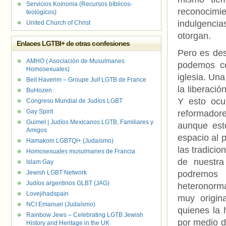
Servicios Koinonia (Recursos bíblicos-
reconocimie
teológicos)
indulgencia
United Church of Christ
otorgan.
Enlaces LGTBI+ de otras confesiones
Pero es des
AMHO ( Asociación de Musulmanes
podemos co
Homosexuales)
iglesia. Una
Beit Haverim – Groupe Juif LGTB de France
la liberaci
BuHozen
Y esto ocu
Congreso Mundial de Judíos LGBT
Gay Spirit
reformadore
Guimel | Judíos Mexicanos LGTB, Familiares y
aunque esto
Amigos
espacio al p
Hamakom LGBTQI+ (Judaísmo)
las tradici
Homosexuales musulmanes de Francia
de nuestra
Islam Gay
Jewish LGBT Network
podremos 
Judíos argentinos GLBT (JAG)
heteronorma
Lovejihadspain
muy origin
NCI Emanuel (Judaísmo)
quienes la 
Rainbow Jews – Celebrating LGTB Jewish
por medio d
History and Heritage in the UK