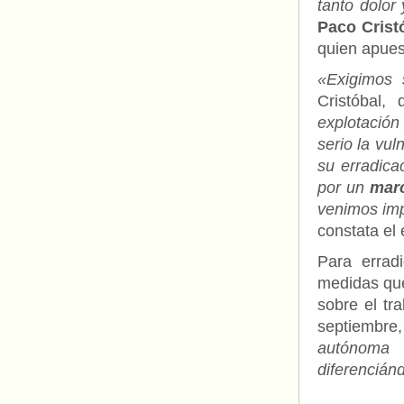
tanto dolor
Paco Crist
quien apue
«Exigimos 
Cristóbal,
explotación
serio la vu
su erradica
por un
marc
venimos imp
constata el 
Para errad
medidas que
sobre el tr
septiembre
autónoma 
diferenciánd