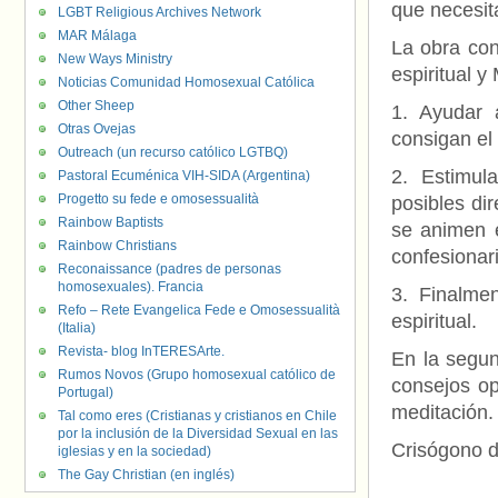
que necesit
LGBT Religious Archives Network
MAR Málaga
La obra con
New Ways Ministry
espiritual y
Noticias Comunidad Homosexual Católica
Other Sheep
1. Ayudar 
Otras Ovejas
consigan el
Outreach (un recurso católico LGTBQ)
2. Estimul
Pastoral Ecuménica VIH-SIDA (Argentina)
Progetto su fede e omosessualità
posibles di
Rainbow Baptists
se animen e
Rainbow Christians
confesionar
Reconaissance (padres de personas
homosexuales). Francia
3. Finalmen
Refo – Rete Evangelica Fede e Omosessualità
espiritual.
(Italia)
Revista- blog InTERESArte.
En la segun
Rumos Novos (Grupo homosexual católico de
consejos op
Portugal)
meditación.
Tal como eres (Cristianas y cristianos en Chile
por la inclusión de la Diversidad Sexual en las
Crisógono 
iglesias y en la sociedad)
The Gay Christian (en inglés)