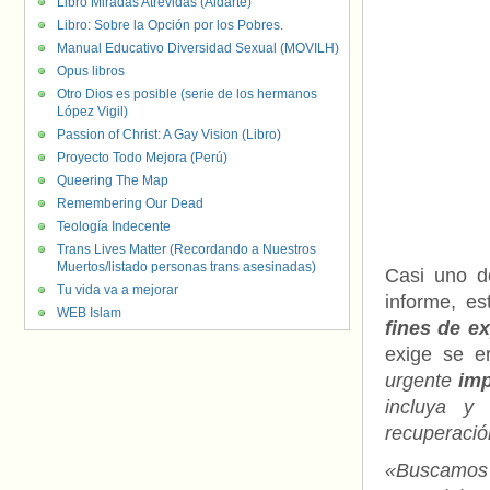
Libro Miradas Atrevidas (Aldarte)
Libro: Sobre la Opción por los Pobres.
Manual Educativo Diversidad Sexual (MOVILH)
Opus libros
Otro Dios es posible (serie de los hermanos
López Vigil)
Passion of Christ: A Gay Vision (Libro)
Proyecto Todo Mejora (Perú)
Queering The Map
Remembering Our Dead
Teología Indecente
Trans Lives Matter (Recordando a Nuestros
Muertos/listado personas trans asesinadas)
Casi uno de
Tu vida va a mejorar
informe, es
WEB Islam
fines de ex
exige se e
urgente
imp
incluya y
recuperació
«Buscamos 