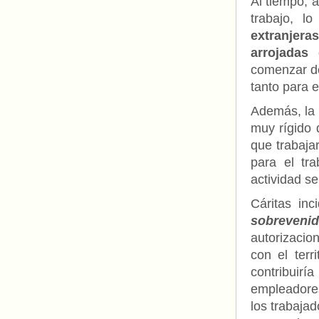
Al tiempo, a
trabajo, l
extranjeras
arrojada
comenzar de
tanto para 
Además, la
muy rígido q
que trabaja
para el tr
actividad s
Cáritas in
sobreveni
autorizacio
con el terr
contribuirí
empleadores
los trabaja