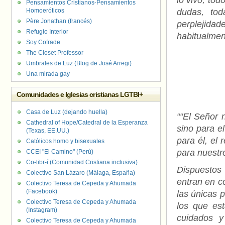
lo vivo, tod
Pensamientos Cristianos-Pensamientos
Homoeróticos
dudas, tod
Père Jonathan (francés)
perplejid
Refugio Interior
habitualmen
Soy Cofrade
The Closet Professor
Umbrales de Luz (Blog de José Arregi)
Una mirada gay
Comunidades e Iglesias cristianas LGTBI+
Casa de Luz (dejando huella)
““El Señor 
Cathedral of Hope/Catedral de la Esperanza
sino para e
(Texas, EE.UU.)
para él, el
Católicos homo y bisexuales
para nuestro
CCEI "El Camino" (Perú)
Co-libr-í (Comunidad Cristiana inclusiva)
Dispuestos 
Colectivo San Lázaro (Málaga, España)
entran en 
Colectivo Teresa de Cepeda y Ahumada
(Facebook)
las únicas 
Colectivo Teresa de Cepeda y Ahumada
los que es
(Instagram)
cuidados y
Colectivo Teresa de Cepeda y Ahumada