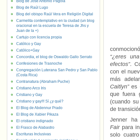
Blog de José Antonio Pagola
Blog de Raúl Lugo
Blog del obispo Raúl Vera en Religión Digital
Carmelita contemplativo en la ciudad (un blog
oracional en la escuela de Teresa de Jhs y
Juan de la +)
Cartujo con licencia propia
Católico y Gay
conmocionó
Católico+Gay
“¿eres una
Concordia, el blog de Oswaldo Gallo Serrato
efectos”
. C
Confesiones de Trasnoche
Congregación Luterana San Pedro y San Pablo
con el nuev
(Costa Rica)
más adela
Contranatura (Abraham Puche)
Caitlyn”
es e
Cristiano Arco Iris
que fuera 
Cristiano y Gay
(cuando su 
Cristiano y gay!!! Sí ¿y qué?
El Blog de Abdennur Prado
de transició
El Blog de Xabier Pikaza
Jenner ha
El cristiano indignado
Fair
para i
El Frasco de Alabastro
solo cuatr
Escrituras Inclusivas