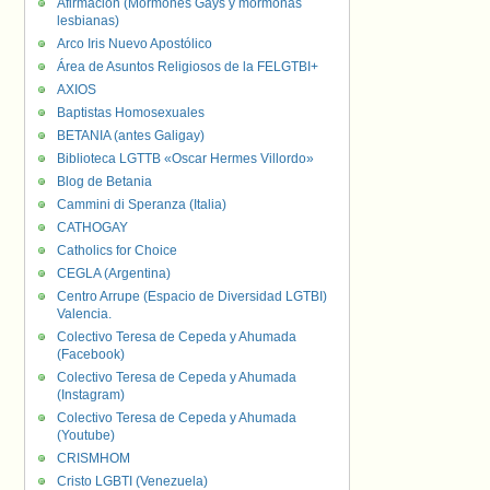
Afirmación (Mormones Gays y mormonas
lesbianas)
Arco Iris Nuevo Apostólico
Área de Asuntos Religiosos de la FELGTBI+
AXIOS
Baptistas Homosexuales
BETANIA (antes Galigay)
Biblioteca LGTTB «Oscar Hermes Villordo»
Blog de Betania
Cammini di Speranza (Italia)
CATHOGAY
Catholics for Choice
CEGLA (Argentina)
Centro Arrupe (Espacio de Diversidad LGTBI)
Valencia.
Colectivo Teresa de Cepeda y Ahumada
(Facebook)
Colectivo Teresa de Cepeda y Ahumada
(Instagram)
Colectivo Teresa de Cepeda y Ahumada
(Youtube)
CRISMHOM
Cristo LGBTI (Venezuela)