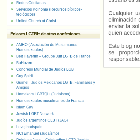
usuario es s
Redes Cristianas
Servicios Koinonia (Recursos bíblicos-
Cualquier us
teológicos)
eliminación 
United Church of Christ
enviar la so
quien accede
Enlaces LGTBI+ de otras confesiones
AMHO ( Asociación de Musulmanes
Este blog no
Homosexuales)
se proporc
Beit Haverim – Groupe Juif LGTB de France
responsable
BuHozen
Congreso Mundial de Judíos LGBT
Gay Spirit
Guimel | Judíos Mexicanos LGTB, Familiares y
Amigos
Hamakom LGBTQI+ (Judaísmo)
Homosexuales musulmanes de Francia
Islam Gay
Jewish LGBT Network
Judíos argentinos GLBT (JAG)
Lovejihadspain
NCI Emanuel (Judaísmo)