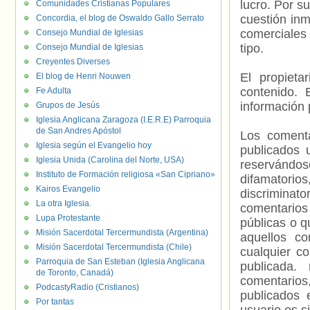
lucro. Por s
Comunidades Cristianas Populares
cuestión inm
Concordia, el blog de Oswaldo Gallo Serrato
comerciales 
Consejo Mundial de Iglesias
tipo.
Consejo Mundial de Iglesias
Creyentes Diverses
El propieta
El blog de Henri Nouwen
contenido. 
Fe Adulta
información 
Grupos de Jesús
Iglesia Anglicana Zaragoza (I.E.R.E) Parroquia
de San Andres Apóstol
Los comenta
Iglesia según el Evangelio hoy
publicados 
Iglesia Unida (Carolina del Norte, USA)
reservándos
Instituto de Formación religiosa «San Cipriano»
difamatorio
Kairos Evangelio
discriminat
La otra Iglesia.
comentarios
Lupa Protestante
públicas o 
Misión Sacerdotal Tercermundista (Argentina)
aquellos c
Misión Sacerdotal Tercermundista (Chile)
cualquier c
Parroquia de San Esteban (Iglesia Anglicana
publicada.
de Toronto, Canadá)
comentarios,
PodcastyRadio (Cristianos)
publicados 
Por tantas