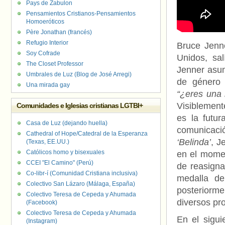
Pays de Zabulon
Pensamientos Cristianos-Pensamientos
Homoeróticos
Père Jonathan (francés)
Refugio Interior
Bruce Jenne
Soy Cofrade
Unidos, sa
The Closet Professor
Jenner asu
Umbrales de Luz (Blog de José Arregi)
de género 
Una mirada gay
“¿eres una 
Visiblemen
Comunidades e Iglesias cristianas LGTBI+
es la futur
Casa de Luz (dejando huella)
comunicaci
Cathedral of Hope/Catedral de la Esperanza
‘Belinda’
, J
(Texas, EE.UU.)
Católicos homo y bisexuales
en el momen
CCEI "El Camino" (Perú)
de reasigna
Co-libr-í (Comunidad Cristiana inclusiva)
medalla de
Colectivo San Lázaro (Málaga, España)
posteriorme
Colectivo Teresa de Cepeda y Ahumada
diversos pr
(Facebook)
Colectivo Teresa de Cepeda y Ahumada
En el sigu
(Instagram)