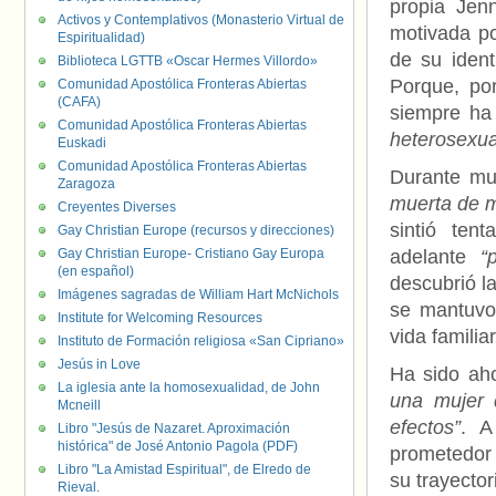
propia Jen
Activos y Contemplativos (Monasterio Virtual de
motivada p
Espiritualidad)
de su ident
Biblioteca LGTTB «Oscar Hermes Villordo»
Porque, po
Comunidad Apostólica Fronteras Abiertas
(CAFA)
siempre ha 
Comunidad Apostólica Fronteras Abiertas
heterosexua
Euskadi
Comunidad Apostólica Fronteras Abiertas
Durante mu
Zaragoza
muerta de m
Creyentes Diverses
sintió ten
Gay Christian Europe (recursos y direcciones)
Gay Christian Europe- Cristiano Gay Europa
adelante
“
(en español)
descubrió l
Imágenes sagradas de William Hart McNichols
se mantuvo
Institute for Welcoming Resources
vida familiar
Instituto de Formación religiosa «San Cipriano»
Jesús in Love
Ha sido ah
La iglesia ante la homosexualidad, de John
una mujer 
Mcneill
efectos”
. A
Libro "Jesús de Nazaret. Aproximación
histórica" de José Antonio Pagola (PDF)
prometedor 
Libro "La Amistad Espiritual", de Elredo de
su trayecto
Rieval.