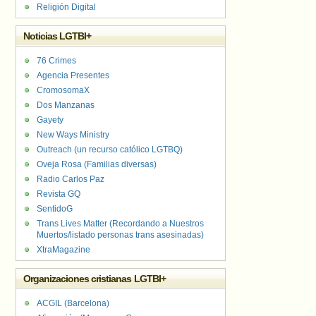
Religión Digital
Noticias LGTBI+
76 Crimes
Agencia Presentes
CromosomaX
Dos Manzanas
Gayety
New Ways Ministry
Outreach (un recurso católico LGTBQ)
Oveja Rosa (Familias diversas)
Radio Carlos Paz
Revista GQ
SentidoG
Trans Lives Matter (Recordando a Nuestros
Muertos/listado personas trans asesinadas)
XtraMagazine
Organizaciones cristianas LGTBI+
ACGIL (Barcelona)