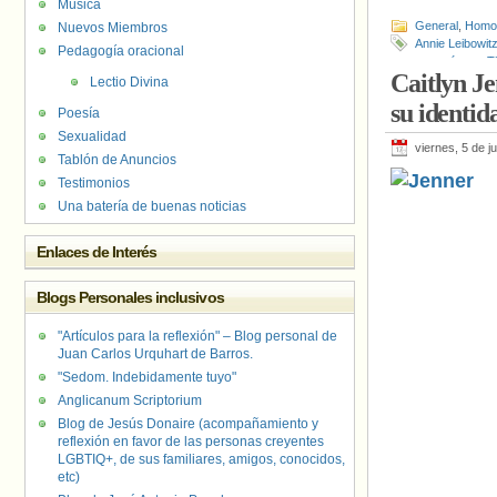
Música
General
,
Homof
Nuevos Miembros
Annie Leibowit
Pedagogía oracional
transgénero
,
T
Caitlyn Je
Lectio Divina
su identi
Poesía
Sexualidad
viernes, 5 de j
Tablón de Anuncios
Testimonios
Una batería de buenas noticias
Enlaces de Interés
Blogs Personales inclusivos
"Artículos para la reflexión" – Blog personal de
Juan Carlos Urquhart de Barros.
"Sedom. Indebidamente tuyo"
Anglicanum Scriptorium
Blog de Jesús Donaire (acompañamiento y
reflexión en favor de las personas creyentes
LGBTIQ+, de sus familiares, amigos, conocidos,
etc)