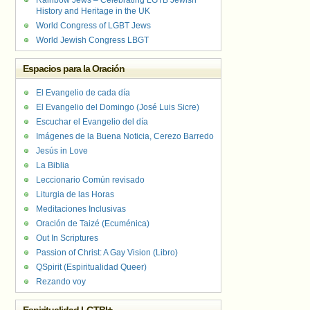
Rainbow Jews – Celebrating LGTB Jewish
History and Heritage in the UK
World Congress of LGBT Jews
World Jewish Congress LBGT
Espacios para la Oración
El Evangelio de cada día
El Evangelio del Domingo (José Luis Sicre)
Escuchar el Evangelio del día
Imágenes de la Buena Noticia, Cerezo Barredo
Jesús in Love
La Biblia
Leccionario Común revisado
Liturgia de las Horas
Meditaciones Inclusivas
Oración de Taizé (Ecuménica)
Out In Scriptures
Passion of Christ: A Gay Vision (Libro)
QSpirit (Espiritualidad Queer)
Rezando voy