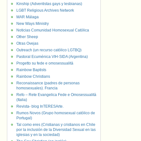
Kinship (Adventistas gays y lesbianas)
LGBT Religious Archives Network
MAR Málaga
New Ways Ministry
Noticias Comunidad Homosexual Católica
Other Sheep
Otras Ovejas
Outreach (un recurso católico LGTBQ)
Pastoral Ecuménica VIH-SIDA (Argentina)
Progetto su fede e omosessualità
Rainbow Baptists
Rainbow Christians
Reconaissance (padres de personas
homosexuales). Francia
Refo – Rete Evangelica Fede e Omosessualità
(Italia)
Revista- blog InTERESArte.
Rumos Novos (Grupo homosexual católico de
Portugal)
Tal como eres (Cristianas y cristianos en Chile
por la inclusión de la Diversidad Sexual en las
iglesias y en la sociedad)