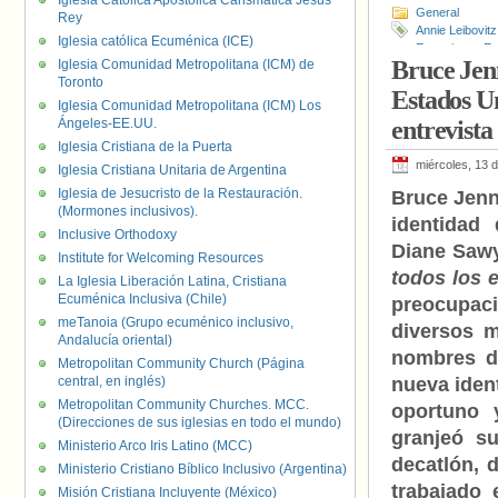
Iglesia Católica Apostólica Carismática Jesús
General
Rey
Annie Leibovitz
Iglesia católica Ecuménica (ICE)
Entrevistas
,
Es
Bruce Jenn
Iglesia Comunidad Metropolitana (ICM) de
Televisión
,
Tra
Toronto
Estados Un
Iglesia Comunidad Metropolitana (ICM) Los
Ángeles-EE.UU.
entrevista
Iglesia Cristiana de la Puerta
miércoles, 13 
Iglesia Cristiana Unitaria de Argentina
Iglesia de Jesucristo de la Restauración.
Bruce Jen
(Mormones inclusivos).
identidad
Inclusive Orthodoxy
Diane Saw
Institute for Welcoming Resources
todos los 
La Iglesia Liberación Latina, Cristiana
Ecuménica Inclusiva (Chile)
preocupació
meTanoia (Grupo ecuménico inclusivo,
diversos m
Andalucía oriental)
nombres d
Metropolitan Community Church (Página
central, en inglés)
nueva iden
Metropolitan Community Churches. MCC.
oportuno 
(Direcciones de sus iglesias en todo el mundo)
granjeó s
Ministerio Arco Iris Latino (MCC)
decatlón, 
Ministerio Cristiano Bíblico Inclusivo (Argentina)
trabajado
Misión Cristiana Incluyente (México)