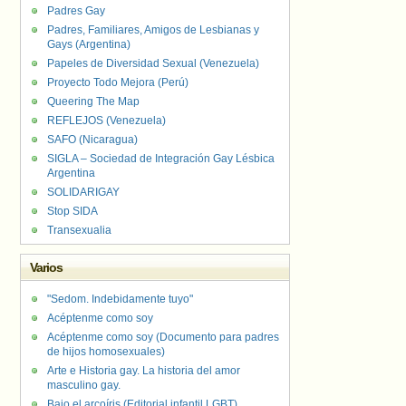
Padres Gay
Padres, Familiares, Amigos de Lesbianas y
Gays (Argentina)
Papeles de Diversidad Sexual (Venezuela)
Proyecto Todo Mejora (Perú)
Queering The Map
REFLEJOS (Venezuela)
SAFO (Nicaragua)
SIGLA – Sociedad de Integración Gay Lésbica
Argentina
SOLIDARIGAY
Stop SIDA
Transexualia
Varios
"Sedom. Indebidamente tuyo"
Acéptenme como soy
Acéptenme como soy (Documento para padres
de hijos homosexuales)
Arte e Historia gay. La historia del amor
masculino gay.
Bajo el arcoíris (Editorial infantil LGBT).