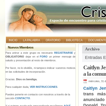
INICIO
LA PALABRA
ORATORIO
BIBLIOTECA
DOCUMENT
Nuevos Miembros
Archivo
Para unirse a este grupo es necesario
REGISTRARSE
y
OBLIGATORIO
dejar en el
FORO
un primer mensaje de
Entradas E
saludo y presentación al resto de miembros.
Caitlyn Je
Por favor, no lo olvidéis, ni tampoco indicar vuestros motivos
en las solicitudes de incorporación.
a la comu
Gracias.
Dios os bendiga.
miércoles, 31 
Para cualquier duda,
VER INSTRUCCIONES
.
Caitlyn Je
trans má
Puedes ponerte en contacto con nosotros a través de la
sección
CONTACTO
.
anunciad
Donald T
Y si quieres ayuda más personalizada escríbenos
AQUÍ