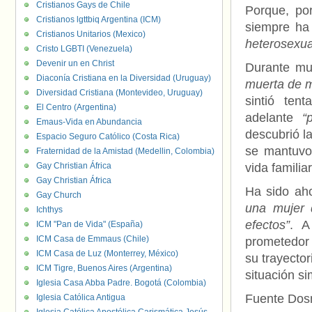
Cristianos Gays de Chile
Porque, po
Cristianos lgttbiq Argentina (ICM)
siempre ha 
Cristianos Unitarios (Mexico)
heterosexua
Cristo LGBTI (Venezuela)
Devenir un en Christ
Durante mu
Diaconía Cristiana en la Diversidad (Uruguay)
muerta de m
Diversidad Cristiana (Montevideo, Uruguay)
sintió ten
El Centro (Argentina)
adelante
“
Emaus-Vida en Abundancia
descubrió l
Espacio Seguro Católico (Costa Rica)
se mantuvo
Fraternidad de la Amistad (Medellin, Colombia)
Gay Christian África
vida familiar
Gay Christian África
Ha sido ah
Gay Church
una mujer 
Ichthys
efectos”
. A
ICM "Pan de Vida" (España)
ICM Casa de Emmaus (Chile)
prometedor 
ICM Casa de Luz (Monterrey, México)
su trayecto
ICM Tigre, Buenos Aires (Argentina)
situación sim
Iglesia Casa Abba Padre. Bogotá (Colombia)
Fuente Do
Iglesia Católica Antigua