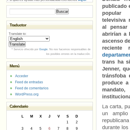
publicado
Buscar:
popular 
televisiva
Traductor
al pensar
abrirían a
Translate to:
ascenso de
reciente
* Servicio ofrecido por
Google
. No nos hacemos responsables de
departamen
los posibles errores en la traducción.
trans ha s
Menú
Jenner, qu
tránsfoba
Acceder
produce a
Feed de entradas
Feed de comentarios
mandato,
WordPress.org
institucion
La carta, p
Calendario
un amplio 
L
M
X
J
V
S
D
republicana
1
2
durante los
3
4
5
6
7
8
9