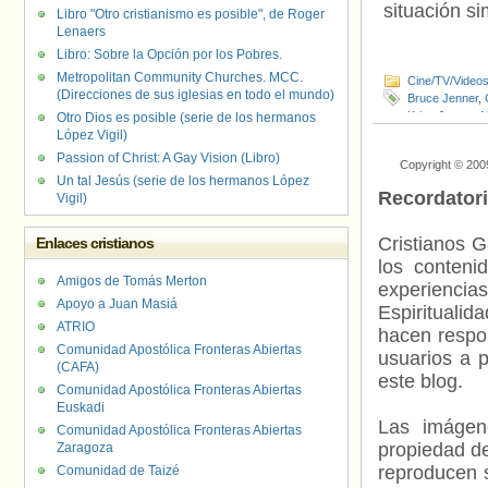
situación sim
Libro "Otro cristianismo es posible", de Roger
Lenaers
Libro: Sobre la Opción por los Pobres.
Metropolitan Community Churches. MCC.
Cine/TV/Video
(Direcciones de sus iglesias en todo el mundo)
Bruce Jenner
,
Kriss Jenner
,
M
Otro Dios es posible (serie de los hermanos
López Vigil)
Passion of Christ: A Gay Vision (Libro)
Copyright © 200
Un tal Jesús (serie de los hermanos López
Recordator
Vigil)
Cristianos G
Enlaces cristianos
los contenid
Amigos de Tomás Merton
experienci
Apoyo a Juan Masiá
Espiritualid
ATRIO
hacen respo
Comunidad Apostólica Fronteras Abiertas
usuarios a p
(CAFA)
este blog.
Comunidad Apostólica Fronteras Abiertas
Euskadi
Las imágene
Comunidad Apostólica Fronteras Abiertas
propiedad de
Zaragoza
reproducen s
Comunidad de Taizé