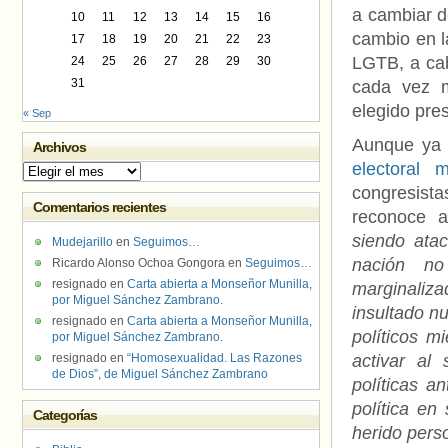
a cambiar d
10
11
12
13
14
15
16
cambio en la
17
18
19
20
21
22
23
LGTB, a cab
24
25
26
27
28
29
30
31
cada vez m
elegido pre
« Sep
Aunque ya 
Archivos
electoral 
Archivos
congresist
Comentarios recientes
reconoce a
siendo atac
Mudejarillo
en
Seguimos…
nación no
Ricardo Alonso Ochoa Gongora
en
Seguimos…
resignado
en
Carta abierta a Monseñor Munilla,
marginaliz
por Miguel Sánchez Zambrano.
insultado n
resignado
en
Carta abierta a Monseñor Munilla,
políticos m
por Miguel Sánchez Zambrano.
resignado
en
“Homosexualidad. Las Razones
activar al
de Dios”, de Miguel Sánchez Zambrano
políticas a
política en
Categorías
herido pers