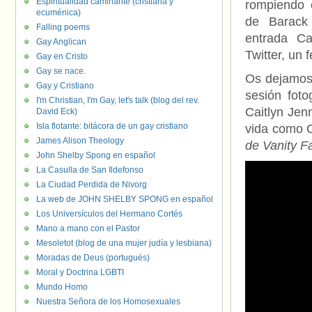
Espiritualidad caminante (cristiana y
rompiendo 
ecuménica)
de Barack
Falling poems
entrada C
Gay Anglican
Twitter, un
Gay en Cristo
Gay se nace.
Os dejamos
Gay y Cristiano
sesión fot
I'm Christian, I'm Gay, let's talk (blog del rev.
Caitlyn Jen
David Eck)
Isla flotante: bitácora de un gay cristiano
vida como C
James Alison Theology
de Vanity Fa
John Shelby Spong en español
La Casulla de San Ildefonso
La Ciudad Perdida de Nivorg
La web de JOHN SHELBY SPONG en español
Los Universículos del Hermano Cortés
Mano a mano con el Pastor
Mesoletot (blog de una mujer judía y lesbiana)
Moradas de Deus (portugués)
Moral y Doctrina LGBTI
Mundo Homo
Nuestra Señora de los Homosexuales