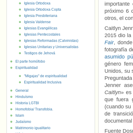
importante
Iglesia Ortodoxa
Iglesia Ortodoxa Copta
próximo 6 d
Iglesia Presbiteriana
otros, el co
Iglesia Valdense
Caitlyn Jen
Iglesias Evangélicas
Iglesias Pentecostales
2015 dio la
Iglesias Reformadas (Calvinistas)
Fair
, donde
Iglesias Unitarias y Universalistas
fotografía 
Testigos de Jehová
asumido pú
El parte homófobo
género fem
Espiritualidad
Unidos, su 
"Migajas" de espiritualidad
Preguntada
Espiritualidad Inclusiva
Jenner as
General
Caitlyn
» es 
Hinduísmo
que fuera 
Historia LGTBI
(cuando su 
Homofobia/ Transfobia.
de transici
Islam
documenta
Judaísmo
Matrimonio igualitario
Fuente Do