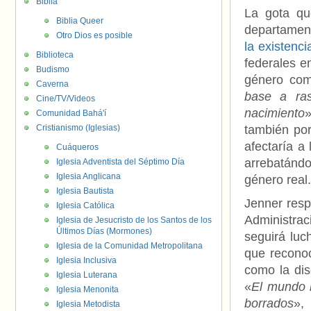
Biblia
La gota qu
Biblia Queer
departament
Otro Dios es posible
la existenc
Biblioteca
federales e
Budismo
género co
Caverna
base a ras
Cine/TV/Videos
nacimiento
Comunidad Bahá'í
Cristianismo (Iglesias)
también por
afectaría a
Cuáqueros
arrebatándo
Iglesia Adventista del Séptimo Día
Iglesia Anglicana
género real.
Iglesia Bautista
Jenner resp
Iglesia Católica
Administrac
Iglesia de Jesucristo de los Santos de los
Últimos Días (Mormones)
seguirá luc
Iglesia de la Comunidad Metropolitana
que recono
Iglesia Inclusiva
como la disc
Iglesia Luterana
«
El mundo 
Iglesia Menonita
borrados
»,
Iglesia Metodista