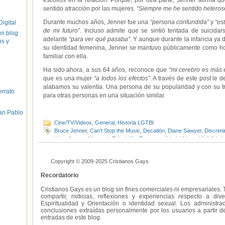
escollos en la relación. Porque, por otra parte, Jenner afirma 
sentido atracción por las mujeres.
“Siempre me he sentido heteros
Durante muchos años, Jenner fue una
“persona confundida”
y
“es
igital
de mi futuro”
. Incluso admite que se sintió tentada de suicidar
un blog
adelante
“para ver qué pasaba”
. Y aunque durante la infancia ya 
hs y
su identidad femenina, Jenner se mantuvo públicamente como hom
familiar con ella.
Ha sido ahora, a sus 64 años, reconoce que
“mi cerebro es más 
que es una mujer
“a todos los efectos”
. A través de este post le
alabamos su valentía. Una persona de su popularidad y con su tr
errato
para otras personas en una situación similar.
an Pablo
Cine/TV/Videos
,
General
,
Historia LGTBI
Bruce Jenner
,
Can't Stop the Music
,
Decatlón
,
Diane Sawyer
,
Discrimi
Kriss Jenner
,
Montreal
,
Televisión
,
Transexualidad
,
Videos
,
Visibilida
Copyright © 2009-2025 Cristianos Gays
Recordatorio
Cristianos Gays es un blog sin fines comerciales ni empresariales. 
compartir, noticias, reflexiones y experiencias respecto a 
Espiritualidad y Orientación o identidad sexual. Los administ
conclusiones extraídas personalmente por los usuarios a partir d
entradas de este blog.