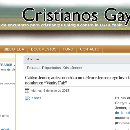
BIBLIOTECA
DOCUMENTOS
FORO
CONTACTO
Archivo
TRARSE
y
Entradas Etiquetadas ‘Kriss Jenner’
ensaje de
Caitlyn Jenner, antes conocida como Bruce Jenner, orgullosa de
nombre en “Vanity Fair”
tros motivos
viernes, 5 de junio de 2015
Es sin 
Caitlyn
Jenner, 
de la e
 de la
muestra 
preciosa 
s
AQUÍ