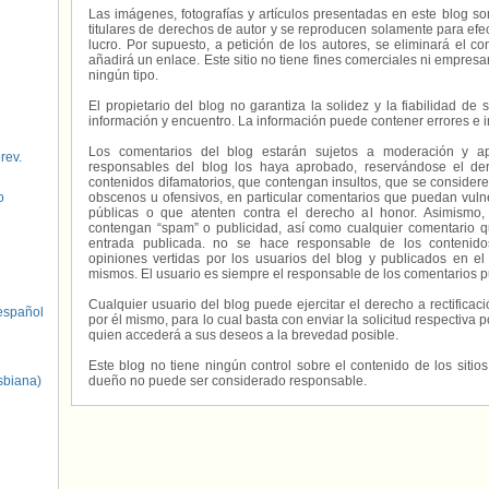
Las imágenes, fotografías y artículos presentadas en este blog s
titulares de derechos de autor y se reproducen solamente para efecto
lucro. Por supuesto, a petición de los autores, se eliminará el 
añadirá un enlace. Este sitio no tiene fines comerciales ni empresa
ningún tipo.
El propietario del blog no garantiza la solidez y la fiabilidad d
información y encuentro. La información puede contener errores e 
Los comentarios del blog estarán sujetos a moderación y a
 rev.
responsables del blog los haya aprobado, reservándose el der
contenidos difamatorios, que contengan insultos, que se consideren
o
obscenos u ofensivos, en particular comentarios que puedan vuln
públicas o que atenten contra el derecho al honor. Asimismo,
contengan “spam” o publicidad, así como cualquier comentario q
entrada publicada. no se hace responsable de los contenidos
opiniones vertidas por los usuarios del blog y publicados en el
mismos. El usuario es siempre el responsable de los comentarios p
Cualquier usuario del blog puede ejercitar el derecho a rectifica
spañol
por él mismo, para lo cual basta con enviar la solicitud respectiva p
quien accederá a sus deseos a la brevedad posible.
Este blog no tiene ningún control sobre el contenido de los sitio
sbiana)
dueño no puede ser considerado responsable.