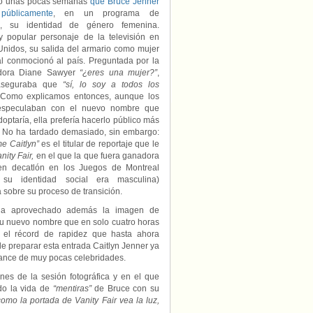
o unas pocas semanas
que Bruce Jenner
de
públicamente
, en un programa de
su
ón, su identidad de género femenina.
identidad
 y popular personaje de la televisión en
femenina
Unidos, su salida del armario como mujer
y
al conmocionó al país. Preguntada por la
de
adora Diane Sawyer
“¿eres una mujer?”
,
su
nuevo
aseguraba que
“sí, lo soy a todos los
nombre
 Como explicamos entonces, aunque los
en
especulaban con el nuevo nombre que
“Vanity
optaría, ella prefería hacerlo público más
Fair”
. No ha tardado demasiado, sin embargo:
e Caitlyn”
es el titular de reportaje que le
nity Fair,
en el que la que fuera ganadora
en decatlón en los Juegos de Montreal
 su identidad social era masculina)
a sobre su proceso de transición.
ha aprovechado además la imagen de
u nuevo nombre que en solo cuatro horas
o el récord de rapidez que hasta ahora
 preparar esta entrada Caitlyn Jenner ya
cance de muy pocas celebridades.
s de la sesión fotográfica y en el que
o la vida de
“mentiras”
de Bruce con su
como la portada de Vanity Fair vea la luz,