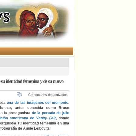
 su identidad femenina y de su nuevo
en
Comentarios desactivados
Caitlyn
duda
una de las imágenes del momento
.
Jenner,
 Jenner, antes conocida como Bruce
antes
es la protagonista
de la portada de julio
conocida
dición americana de
Vanity Fair
, donde
como
orgullosa su identidad femenina en una
Bruce
fotografía de Annie Leibovitz:
Jenner,
orgullosa