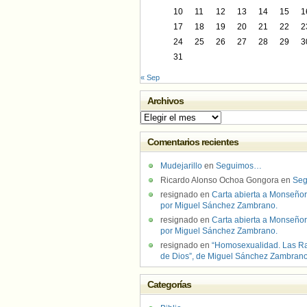
10
11
12
13
14
15
1
17
18
19
20
21
22
2
24
25
26
27
28
29
3
31
« Sep
Archivos
Archivos
Comentarios recientes
Mudejarillo
en
Seguimos…
Ricardo Alonso Ochoa Gongora
en
Se
resignado
en
Carta abierta a Monseñor
por Miguel Sánchez Zambrano.
resignado
en
Carta abierta a Monseñor
por Miguel Sánchez Zambrano.
resignado
en
“Homosexualidad. Las R
de Dios”, de Miguel Sánchez Zambran
Categorías