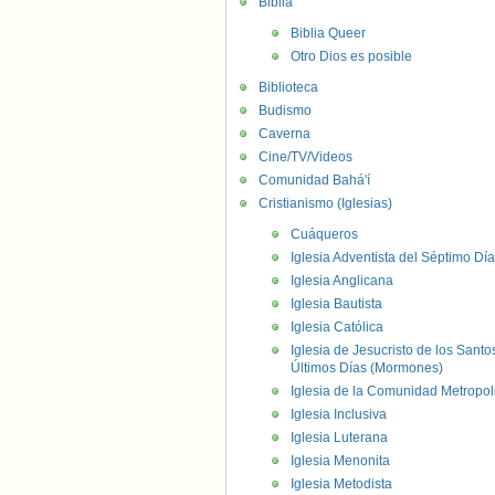
Biblia
Biblia Queer
Otro Dios es posible
Biblioteca
Budismo
Caverna
Cine/TV/Videos
Comunidad Bahá'í
Cristianismo (Iglesias)
Cuáqueros
Iglesia Adventista del Séptimo Día
Iglesia Anglicana
Iglesia Bautista
Iglesia Católica
Iglesia de Jesucristo de los Santo
Últimos Días (Mormones)
Iglesia de la Comunidad Metropol
Iglesia Inclusiva
Iglesia Luterana
Iglesia Menonita
Iglesia Metodista