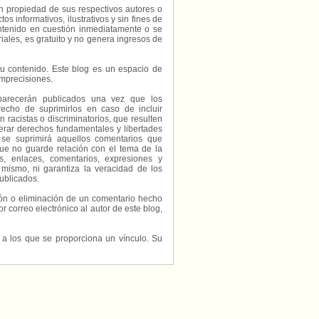
on propiedad de sus respectivos autores o
s informativos, ilustrativos y sin fines de
contenido en cuestión inmediatamente o se
riales, es gratuito y no genera ingresos de
e su contenido. Este blog es un espacio de
imprecisiones.
parecerán publicados una vez que los
echo de suprimirlos en caso de incluir
 racistas o discriminatorios, que resulten
erar derechos fundamentales y libertades
 se suprimirá aquellos comentarios que
ue no guarde relación con el tema de la
, enlaces, comentarios, expresiones y
 mismo, ni garantiza la veracidad de los
ublicados.
ción o eliminación de un comentario hecho
or correo electrónico al autor de este blog,
s a los que se proporciona un vínculo. Su