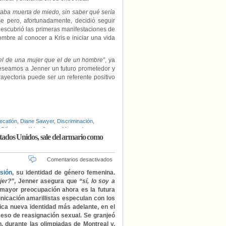
taba muerta de miedo, sin saber qué sería
se pero, afortunadamente, decidió seguir
descubrió las primeras manifestaciones de
bre al conocer a Kris e iniciar una vida
el de una mujer que el de un hombre”
, ya
 deseamos a Jenner un futuro prometedor y
ayectoria puede ser un referente positivo
ecatlón
,
Diane Sawyer
,
Discriminación
,
 Olímpicos
,
Kriss Jenner
,
Montreal
,
Estados Unidos, sale del armario como
TB
,
Visibilidad trans
en
Comentarios desactivados
Bruce
sión
, su identidad de género femenina.
Jenner,
jer?”
, Jenner asegura que
“sí, lo soy a
exatleta
 mayor preocupación ahora es la futura
y
nicación amarillistas especulan con los
popular
ica nueva identidad más adelante, en el
personaje
eso de reasignación sexual. Se granjeó
de
, durante las olimpiadas de Montreal y,
la