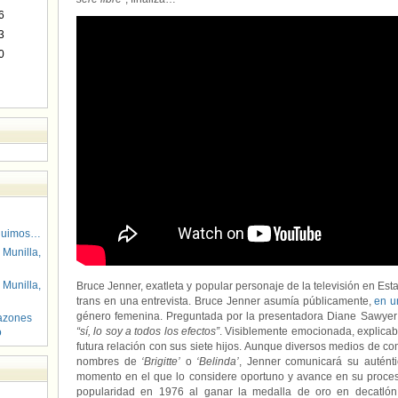
6
3
0
guimos…
 Munilla,
 Munilla,
Bruce Jenner, exatleta y popular personaje de la televisión en Es
trans en una entrevista. Bruce Jenner asumía públicamente,
en u
género femenina. Preguntada por la presentadora Diane Sawye
azones
“sí, lo soy a todos los efectos”
. Visiblemente emocionada, explica
o
futura relación con sus siete hijos. Aunque diversos medios de co
nombres de
‘Brigitte’
o
‘Belinda’
, Jenner comunicará su autént
momento en el que lo considere oportuno y avance en su proces
popularidad en 1976 al ganar la medalla de oro en decatlón,