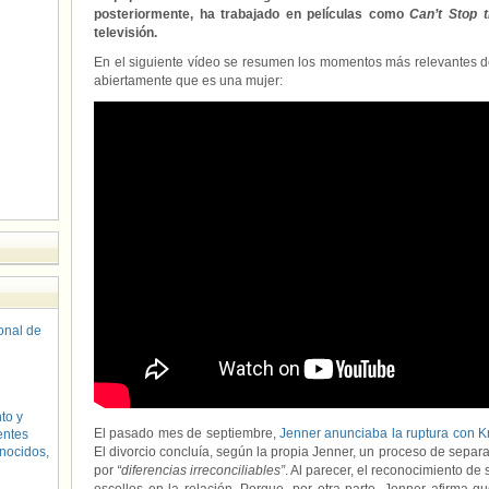
posteriormente, ha trabajado en películas como
Can’t Stop 
televisión.
En el siguiente vídeo se resumen los momentos más relevantes de
abiertamente que es una mujer:
sonal de
to y
El pasado mes de septiembre,
Jenner anunciaba la ruptura con K
entes
nocidos,
El divorcio concluía, según la propia Jenner, un proceso de separ
por
“diferencias irreconciliables”
. Al parecer, el reconocimiento de