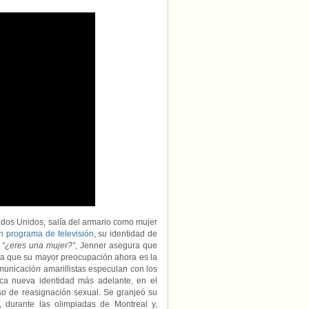
tados Unidos, salía del armario como mujer
n programa de televisión
, su identidad de
r
“¿eres una mujer?”
, Jenner asegura que
ba que su mayor preocupación ahora es la
municación amarillistas especulan con los
ica nueva identidad más adelante, en el
o de reasignación sexual. Se granjeó su
 durante las olimpiadas de Montreal y,