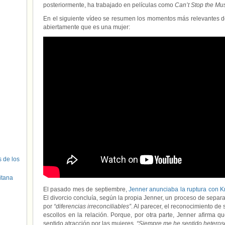
posteriormente, ha trabajado en películas como
Can’t Stop the Mu
En el siguiente vídeo se resumen los momentos más relevantes de
abiertamente que es una mujer:
s de los
itana
El pasado mes de septiembre,
Jenner anunciaba la ruptura con K
El divorcio concluía, según la propia Jenner, un proceso de separ
por
“diferencias irreconciliables”
. Al parecer, el reconocimiento de
escollos en la relación. Porque, por otra parte, Jenner afirma 
sentido atracción por las mujeres.
“Siempre me he sentido heteros