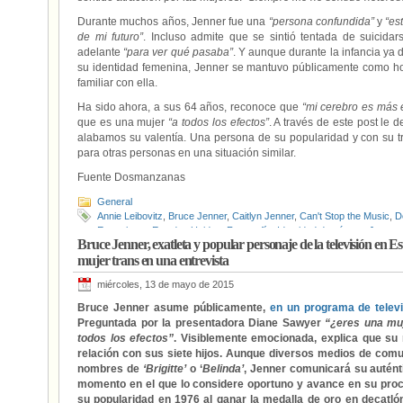
Durante muchos años, Jenner fue una
“persona confundida”
y
“es
de mi futuro”
. Incluso admite que se sintió tentada de suicidar
adelante
“para ver qué pasaba”
. Y aunque durante la infancia ya 
su identidad femenina, Jenner se mantuvo públicamente como hom
familiar con ella.
Ha sido ahora, a sus 64 años, reconoce que
“mi cerebro es más 
que es una mujer
“a todos los efectos”
. A través de este post le
alabamos su valentía. Una persona de su popularidad y con su tr
para otras personas en una situación similar.
Fuente Dosmanzanas
General
Annie Leibovitz
,
Bruce Jenner
,
Caitlyn Jenner
,
Can't Stop the Music
,
D
Entrevistas
,
Estados Unidos
,
Fotografía
,
Identidad de género
,
Juegos
Bruce Jenner, exatleta y popular personaje de la televisión en 
Televisión
,
Transexualidad
,
Twitter
,
Vanity Fair
,
Videos
,
Visibilidad LG
mujer trans en una entrevista
miércoles, 13 de mayo de 2015
Bruce Jenner asume públicamente,
en un programa de televi
Preguntada por la presentadora Diane Sawyer
“¿eres una mu
todos los efectos”
. Visiblemente emocionada, explica que su
relación con sus siete hijos. Aunque diversos medios de comu
nombres de
‘Brigitte’
o ‘
Belinda’
, Jenner comunicará su autént
momento en el que lo considere oportuno y avance en su proc
su popularidad en 1976 al ganar la medalla de oro en decatlón