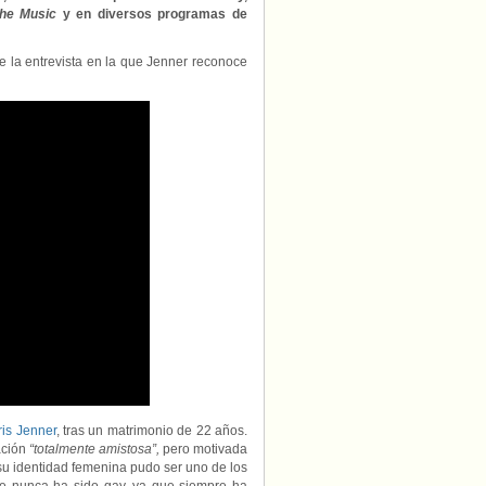
televisión
the Music
y en diversos programas de
en
Estados
 la entrevista en la que Jenner reconoce
Unidos,
sale
del
armario
como
mujer
trans
en
una
entrevista
ris Jenner
, tras un matrimonio de 22 años.
ación
“totalmente amistosa”,
pero motivada
 su identidad femenina pudo ser uno de los