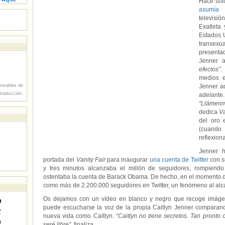
Hace sol
asumía 
televisi
Exatleta
Estados 
transexu
present
Jenner 
efectos”
.
medios 
nsables de
Jenner ad
 traducción.
adelante
“Llámenm
dedica
Va
del oro 
(cuando
reflexion
Jenner 
portada del
Vanity Fair
para inaugurar
una cuenta de Twitter
con s
y tres minutos alcanzaba el millón de seguidores, rompiend
ostentaba la cuenta de Barack Obama. De hecho, en el momento de
como más de 2.200.000 seguidores en Twitter, un fenómeno al al
Os dejamos con un vídeo en blanco y negro que recoge imágene
D
puede escucharse la voz de la propia Caitlyn Jenner comparand
2
nueva vida como Caitlyn.
“Caitlyn no tiene secretos. Tan pronto 
9
seré libre”
, finaliza…