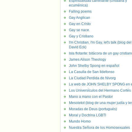
Espiritualidad caminante (cristiana y
ecuménica)
Falling poems
Gay Anglican
Gay en Cristo
Gay se nace.
Gay y Cristiano
I'm Christian, I'm Gay, let's talk (blog del
David Eck)
Isla flotante: bitácora de un gay cristian
James Alison Theology
John Shelby Spong en español
La Casulla de San Ildefonso
La Ciudad Perdida de Nivorg
La web de JOHN SHELBY SPONG en e
Los Universículos del Hermano Cortés
Mano a mano con el Pastor
Mesoletot (blog de una mujer judía y le
Moradas de Deus (portugués)
Moral y Doctrina LGBTI
Mundo Homo
Nuestra Señora de los Homosexuales