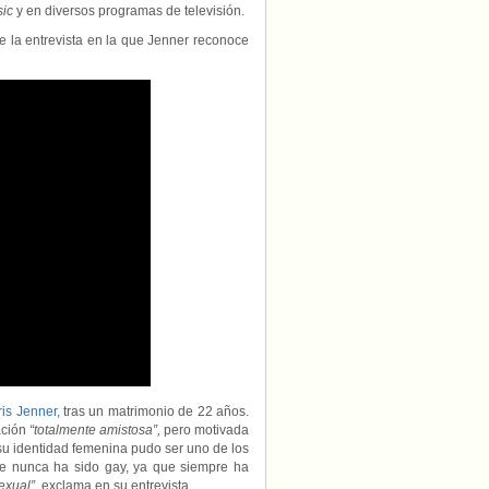
sic
y en diversos programas de televisión.
 la entrevista en la que Jenner reconoce
ris Jenner
, tras un matrimonio de 22 años.
ación
“totalmente amistosa”,
pero motivada
 su identidad femenina pudo ser uno de los
que nunca ha sido gay, ya que siempre ha
exual”
, exclama en su entrevista.