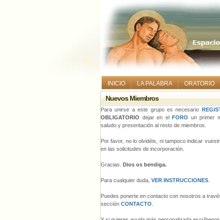
INICIO
LA PALABRA
ORATORIO
Nuevos Miembros
Para unirse a este grupo es necesario
REGIS
OBLIGATORIO
dejar en el
FORO
un primer m
saludo y presentación al resto de miembros.
Por favor, no lo olvidéis, ni tampoco indicar vues
en las solicitudes de incorporación.
Gracias.
Dios os bendiga.
Para cualquier duda,
VER INSTRUCCIONES
.
Puedes ponerte en contacto con nosotros a través
sección
CONTACTO
.
Y si quieres ayuda más personalizada escríbeno