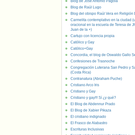
Blog de José Antonio Pagola
Blog de Raúl Lugo
Blog del obispo Raúl Vera en Religión D
Carmelita contemplativo en la ciudad (
oracional en la escuela de Teresa de J
Juan de la +)
Cartujo con licencia propia
Católico y Gay
Católico+Gay
Concordia, el blog de Oswaldo Gallo S
Confesiones de Trasnoche
Congregación Luterana San Pedro y S
(Costa Rica)
Contranatura (Abraham Puche)
Cristiano Arco Iris
Cristiano y Gay
Cristiano y gay!!! Sí ¿y qué?
El Blog de Abdennur Prado
El Blog de Xabier Pikaza
El cristiano indignado
El Frasco de Alabastro
Escrituras Inclusivas