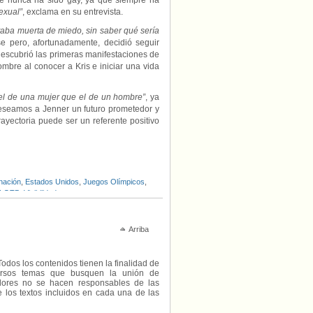
que nunca ha sido gay, ya que siempre ha
exual”
, exclama en su entrevista.
taba muerta de miedo, sin saber qué sería
se pero, afortunadamente, decidió seguir
descubrió las primeras manifestaciones de
bre al conocer a Kris e iniciar una vida
el de una mujer que el de un hombre”
, ya
 deseamos a Jenner un futuro prometedor y
ayectoria puede ser un referente positivo
nación
,
Estados Unidos
,
Juegos Olímpicos
,
d LGTB
,
Visibilidad trans
Arriba
Todos los contenidos tienen la finalidad de
diversos temas que busquen la unión de
radores no se hacen responsables de las
e los textos incluidos en cada una de las