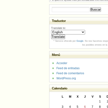
Buscar:
Traductor
Translate to:
* Servicio ofrecido por
Google
. No nos hacemos respo
los posibles errores en la
Menú
Acceder
Feed de entradas
Feed de comentarios
WordPress.org
Calendario
L
M
X
J
V
S
1
3
4
5
6
7
8