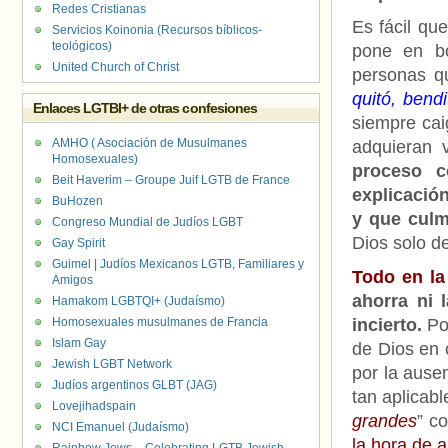
Redes Cristianas
Es fácil qu
Servicios Koinonia (Recursos bíblicos-
teológicos)
pone en bo
United Church of Christ
personas qu
quitó, bend
Enlaces LGTBI+ de otras confesiones
siempre cai
AMHO ( Asociación de Musulmanes
adquieran 
Homosexuales)
proceso c
Beit Haverim – Groupe Juif LGTB de France
explicación
BuHozen
y que culm
Congreso Mundial de Judíos LGBT
Dios solo de
Gay Spirit
Guimel | Judíos Mexicanos LGTB, Familiares y
Todo en la
Amigos
ahorra ni 
Hamakom LGBTQI+ (Judaísmo)
Homosexuales musulmanes de Francia
incierto.
Pod
Islam Gay
de Dios en 
Jewish LGBT Network
por la ause
Judíos argentinos GLBT (JAG)
tan aplicab
Lovejihadspain
grandes
” c
NCI Emanuel (Judaísmo)
la hora de a