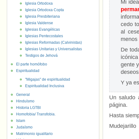
Mi idea
Iglesia Ortodoxa
perman
Iglesia Ortodoxa Copta
inform
Iglesia Presbiteriana
Iglesia Valdense
cedo t
Iglesias Evangélicas
al ces
Iglesias Pentecostales
menos 
Iglesias Reformadas (Calvinistas)
De tod
Iglesias Unitarias y Universalistas
Testigos de Jehová
icónic
gente y
El parte homófobo
Espiritualidad
deseos
"Migajas" de espiritualidad
Y ya es
Espiritualidad Inclusiva
General
Un saludo a
Hinduísmo
página.
Historia LGTBI
Homofobia/ Transfobia.
Hasta siemp
Islam
Mudejarillo
Judaísmo
Matrimonio igualitario