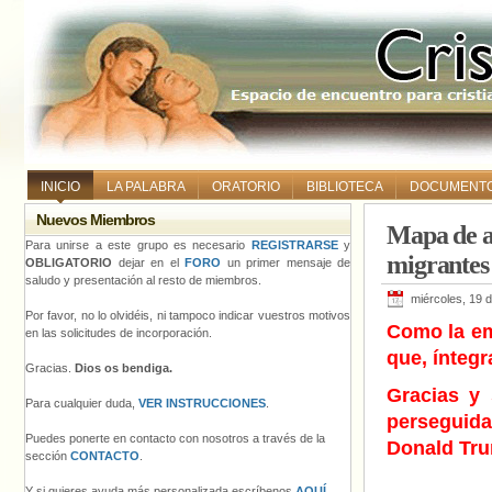
INICIO
LA PALABRA
ORATORIO
BIBLIOTECA
DOCUMENT
Nuevos Miembros
Mapa de al
Para unirse a este grupo es necesario
REGISTRARSE
y
migrantes
OBLIGATORIO
dejar en el
FORO
un primer mensaje de
saludo y presentación al resto de miembros.
miércoles, 19 
Por favor, no lo olvidéis, ni tampoco indicar vuestros motivos
Como la em
en las solicitudes de incorporación.
que, ínteg
Gracias.
Dios os bendiga.
Gracias y
Para cualquier duda,
VER INSTRUCCIONES
.
perseguid
Puedes ponerte en contacto con nosotros a través de la
Donald Tr
sección
CONTACTO
.
Y si quieres ayuda más personalizada escríbenos
AQUÍ