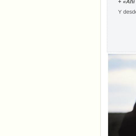
+
«Ahí
Y desde