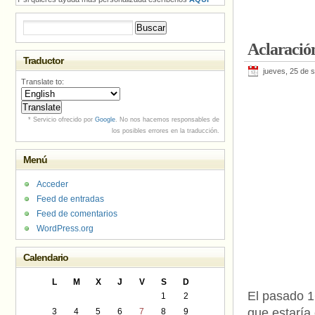
Buscar:
Aclaració
Traductor
jueves, 25 de 
Translate to:
* Servicio ofrecido por
Google
. No nos hacemos responsables de
los posibles errores en la traducción.
Menú
Acceder
Feed de entradas
Feed de comentarios
WordPress.org
Calendario
L
M
X
J
V
S
D
El pasado 1
1
2
que estaría 
3
4
5
6
7
8
9