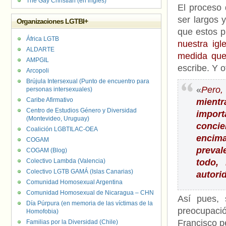
The Gay Christian (en inglés)
El proceso
ser largos 
Organizaciones LGTBI+
que estos p
África LGTB
nuestra igl
ALDARTE
medida que 
AMPGIL
escribe. Y 
Arcopoli
Brújula Intersexual (Punto de encuentro para
«
Pero
personas intersexuales)
Caribe Afirmativo
mient
Centro de Estudios Género y Diversidad
import
(Montevideo, Uruguay)
concie
Coalición LGBTILAC-OEA
encima
COGAM
preval
COGAM (Blog)
Colectivo Lambda (Valencia)
todo, 
Colectivo LGTB GAMÁ (Islas Canarias)
autorid
Comunidad Homosexual Argentina
Comunidad Homosexual de Nicaragua – CHN
Así pues, 
Día Púrpura (en memoria de las víctimas de la
preocupaci
Homofobia)
Francisco p
Familias por la Diversidad (Chile)