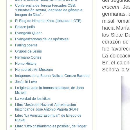
del segundo
Conferencia de Teresa Forcades OSB:
crucem Je
“Orientación sexual, identidad de género e
germanas, c
imagen de Dios” .
misal roma
El Blog de Nimphie Knox (literatura LGTB)
Enlace judío
hacia Marí
Evangelio Queer.
los Siete D
Evangelizadoras de los Apóstoles
corazón de 
Falling poems
fue favorec
Grupos de Jesús
La colocaci
Hermano Cortés
En el calen
Homo History
Señora la V
Homoerotic Art Museum
Imágenes de la Buena Noticia, Cerezo Barredo
Jesús in Love
La iglesia ante la homosexualidad, de John
Mcneill
La verdad de los kikos
Libro "Jesús de Nazaret. Aproximación
histórica" de José Antonio Pagola (PDF)
Libro "La Amistad Espiritual", de Elredo de
Rieval.
Libro "Otro cristianismo es posible", de Roger