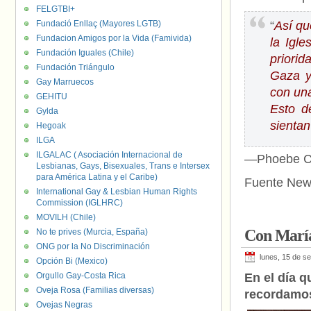
FELGTBI+
Fundació Enllaç (Mayores LGTB)
“
Así qu
Fundacion Amigos por la Vida (Famivida)
la Igl
Fundación Iguales (Chile)
priori
Fundación Triángulo
Gaza y
Gay Marruecos
con una
GEHITU
Esto d
Gylda
sienta
Hegoak
ILGA
ILGALAC ( Asociación Internacional de
—Phoebe Ca
Lesbianas, Gays, Bisexuales, Trans e Intersex
para América Latina y el Caribe)
Fuente New
International Gay & Lesbian Human Rights
Commission (IGLHRC)
MOVILH (Chile)
Con María
No te prives (Murcia, España)
ONG por la No Discriminación
lunes, 15 de s
Opción Bi (Mexico)
Orgullo Gay-Costa Rica
En el día q
Oveja Rosa (Familias diversas)
recordamos
Ovejas Negras