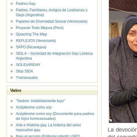
Padres Gay
Padres, Familiares, Amigos de Lesbianas y
Gays (Argentina)
Papeles de Diversidad Sexual (Venezuela)
Proyecto Todo Mejora (Perú)
Queering The Map
REFLEJOS (Venezuela)
SAFO (Nicaragua)
SIGLA – Sociedad de Integración Gay Lésbica
Argentina
SOLIDARIGAY
Stop SIDA
Transexualia
Varios
"Sedom. Indebidamente tuyo"
Acéptenme como soy
Acéptenme como soy (Documento para padres
de hijos homosexuales)
Arte e Historia gay. La historia del amor
La devoción
masculino gay.
Bajo el arcoíris (Editorial infantil LGBT).