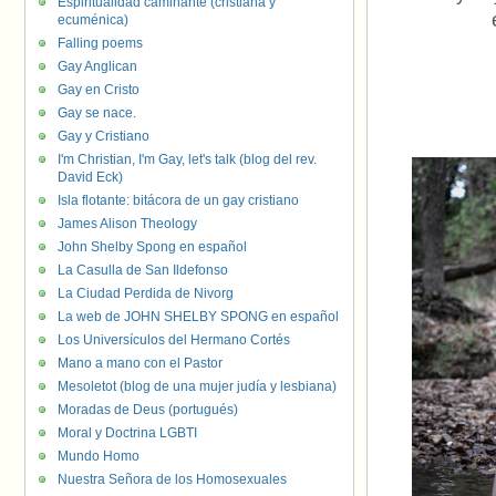
Espiritualidad caminante (cristiana y
ecuménica)
Falling poems
Gay Anglican
Gay en Cristo
Gay se nace.
Gay y Cristiano
I'm Christian, I'm Gay, let's talk (blog del rev.
David Eck)
Isla flotante: bitácora de un gay cristiano
James Alison Theology
John Shelby Spong en español
La Casulla de San Ildefonso
La Ciudad Perdida de Nivorg
La web de JOHN SHELBY SPONG en español
Los Universículos del Hermano Cortés
Mano a mano con el Pastor
Mesoletot (blog de una mujer judía y lesbiana)
Moradas de Deus (portugués)
Moral y Doctrina LGBTI
Mundo Homo
Nuestra Señora de los Homosexuales