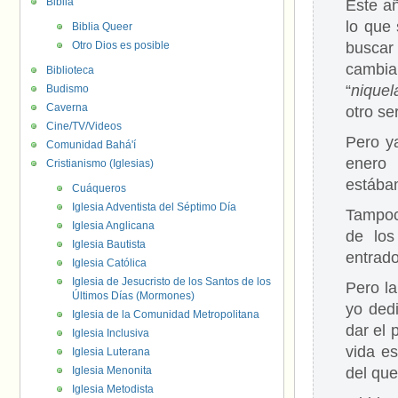
Biblia
Este añ
lo que
Biblia Queer
Otro Dios es posible
buscar
cambia
Biblioteca
“
niquel
Budismo
Caverna
otro se
Cine/TV/Videos
Pero y
Comunidad Bahá'í
enero 
Cristianismo (Iglesias)
estába
Cuáqueros
Iglesia Adventista del Séptimo Día
Tampoc
Iglesia Anglicana
de los
Iglesia Bautista
entrad
Iglesia Católica
Iglesia de Jesucristo de los Santos de los
Pero l
Últimos Días (Mormones)
yo ded
Iglesia de la Comunidad Metropolitana
dar el
Iglesia Inclusiva
vida es
Iglesia Luterana
Iglesia Menonita
del que
Iglesia Metodista