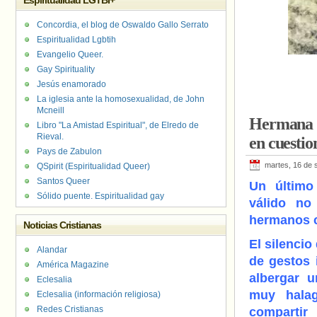
Espiritualidad LGTBI+
Concordia, el blog de Oswaldo Gallo Serrato
Espiritualidad Lgbtih
Evangelio Queer.
Gay Spirituality
Jesús enamorado
La iglesia ante la homosexualidad, de John
Mcneill
Hermana J
Libro "La Amistad Espiritual", de Elredo de
Rieval.
en cuest
Pays de Zabulon
martes, 16 de 
QSpirit (Espiritualidad Queer)
Santos Queer
Un último
Sólido puente. Espiritualidad gay
válido no
hermanos 
Noticias Cristianas
El silencio
Alandar
de gestos 
América Magazine
albergar 
Eclesalia
muy hala
Eclesalia (información religiosa)
Redes Cristianas
compart