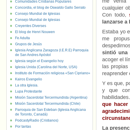
me venía 
Comunidades Cristianas Populares
cualquier o
Concordia, el blog de Oswaldo Gallo Serrato
Consejo Mundial de Iglesias
Con todo,
Consejo Mundial de Iglesias
lanzarse a 
Creyentes Diverses
Estaba yo e
El blog de Henri Nouwen
me propuso
Fe Adulta
Grupos de Jesús
despedirnos
Iglesia Anglicana Zaragoza (I.E.R.E) Parroquia
sintió una
de San Andres Apóstol
acoger el lí
Iglesia según el Evangelio hoy
las propia
Iglesia Unida (Carolina del Norte, USA)
reaprender 
Instituto de Formación religiosa «San Cipriano»
Kairos Evangelio
Y es que, p
La otra Iglesia.
y que con
Lupa Protestante
habilidades
Misión Sacerdotal Tercermundista (Argentina)
que hacer
Misión Sacerdotal Tercermundista (Chile)
Parroquia de San Esteban (Iglesia Anglicana
agradecim
de Toronto, Canadá)
circunstan
PodcastyRadio (Cristianos)
Por tantas
La presenc