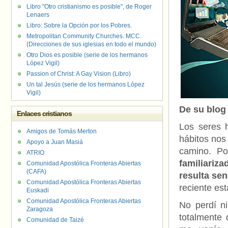
Libro "Otro cristianismo es posible", de Roger
Lenaers
Libro: Sobre la Opción por los Pobres.
Metropolitan Community Churches. MCC.
(Direcciones de sus iglesias en todo el mundo)
Otro Dios es posible (serie de los hermanos
López Vigil)
Passion of Christ: A Gay Vision (Libro)
Un tal Jesús (serie de los hermanos López
Vigil)
De su blo
Enlaces cristianos
Los seres 
Amigos de Tomás Merton
hábitos nos
Apoyo a Juan Masiá
camino. P
ATRIO
familiariz
Comunidad Apostólica Fronteras Abiertas
(CAFA)
resulta se
Comunidad Apostólica Fronteras Abiertas
reciente es
Euskadi
Comunidad Apostólica Fronteras Abiertas
No perdí n
Zaragoza
totalmente 
Comunidad de Taizé