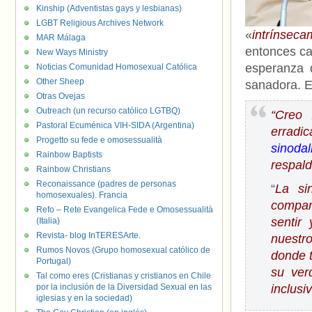
Kinship (Adventistas gays y lesbianas)
LGBT Religious Archives Network
«
intrínsec
MAR Málaga
entonces ca
New Ways Ministry
esperanza d
Noticias Comunidad Homosexual Católica
Other Sheep
sanadora. E
Otras Ovejas
Outreach (un recurso católico LGTBQ)
“Creo 
Pastoral Ecuménica VIH-SIDA (Argentina)
erradi
Progetto su fede e omosessualità
sinoda
Rainbow Baptists
respal
Rainbow Christians
Reconaissance (padres de personas
“
La si
homosexuales). Francia
compar
Refo – Rete Evangelica Fede e Omosessualità
sentir
(Italia)
Revista- blog InTERESArte.
nuestro
Rumos Novos (Grupo homosexual católico de
donde t
Portugal)
su ver
Tal como eres (Cristianas y cristianos en Chile
por la inclusión de la Diversidad Sexual en las
inclusi
iglesias y en la sociedad)