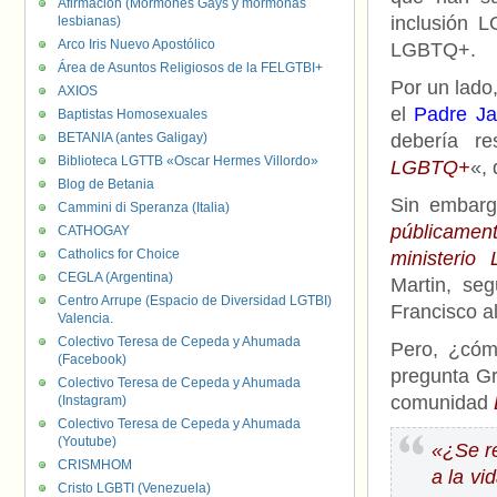
Afirmación (Mormones Gays y mormonas
inclusión 
lesbianas)
Arco Iris Nuevo Apostólico
LGBTQ+.
Área de Asuntos Religiosos de la FELGTBI+
Por un lado
AXIOS
el
Padre
Ja
Baptistas Homosexuales
BETANIA (antes Galigay)
debería re
Biblioteca LGTTB «Oscar Hermes Villordo»
LGBTQ+
«,
Blog de Betania
Sin embarg
Cammini di Speranza (Italia)
públicamen
CATHOGAY
Catholics for Choice
ministeri
CEGLA (Argentina)
Martin, se
Centro Arrupe (Espacio de Diversidad LGTBI)
Francisco a
Valencia.
Colectivo Teresa de Cepeda y Ahumada
Pero, ¿cóm
(Facebook)
pregunta Gr
Colectivo Teresa de Cepeda y Ahumada
comunidad
(Instagram)
Colectivo Teresa de Cepeda y Ahumada
(Youtube)
«¿Se r
CRISMHOM
a la v
Cristo LGBTI (Venezuela)