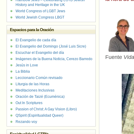
Rainbow Jews – Celebrating LGTB Jewish
History and Heritage in the UK
World Congress of LGBT Jews
World Jewish Congress LBGT
Espacios para la Oración
El Evangelio de cada día
El Evangelio del Domingo (José Luis Sicre)
Escuchar el Evangelio del día
Fuente
Vida
Imágenes de la Buena Noticia, Cerezo Barredo
Jesús in Love
La Biblia
Leccionario Común revisado
Liturgia de las Horas
Meditaciones Inclusivas
Oración de Taizé (Ecuménica)
Out In Scriptures
Passion of Christ: A Gay Vision (Libro)
QSpirit (Espiritualidad Queer)
Rezando voy