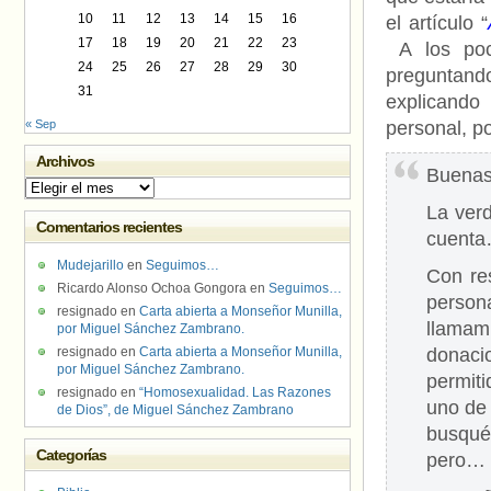
10
11
12
13
14
15
16
el artículo “
17
18
19
20
21
22
23
A los poco
24
25
26
27
28
29
30
preguntand
31
explicando
« Sep
personal, po
Archivos
Buenas
Archivos
La ver
Comentarios recientes
cuent
Mudejarillo
en
Seguimos…
Con re
Ricardo Alonso Ochoa Gongora
en
Seguimos…
person
resignado
en
Carta abierta a Monseñor Munilla,
llamam
por Miguel Sánchez Zambrano.
resignado
en
Carta abierta a Monseñor Munilla,
donaci
por Miguel Sánchez Zambrano.
permit
resignado
en
“Homosexualidad. Las Razones
uno de 
de Dios”, de Miguel Sánchez Zambrano
busqué
Categorías
pero… 