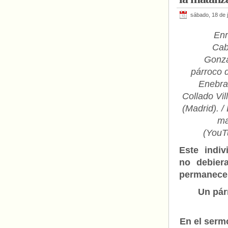
sábado, 18 de 
Enr
Cab
Gonzá
párroco 
Enebra
Collado Vil
(Madrid). 
ma
(YouT
Este indiv
no debier
permanece
Un párr
En el serm