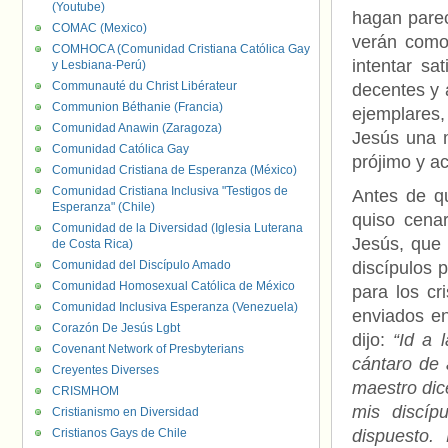
(Youtube)
hagan pare
COMAC (Mexico)
verán como
COMHOCA (Comunidad Cristiana Católica Gay
intentar sa
y Lesbiana-Perú)
Communauté du Christ Libérateur
decentes y 
Communion Béthanie (Francia)
ejemplares
Comunidad Anawin (Zaragoza)
Jesús una m
Comunidad Católica Gay
prójimo y a
Comunidad Cristiana de Esperanza (México)
Comunidad Cristiana Inclusiva "Testigos de
Antes de qu
Esperanza" (Chile)
quiso cenar
Comunidad de la Diversidad (Iglesia Luterana
Jesús, que 
de Costa Rica)
Comunidad del Discípulo Amado
discípulos 
Comunidad Homosexual Católica de México
para los cr
Comunidad Inclusiva Esperanza (Venezuela)
enviados en
Corazón De Jesús Lgbt
dijo:
“Id a 
Covenant Network of Presbyterians
cántaro de 
Creyentes Diverses
maestro dic
CRISMHOM
mis discíp
Cristianismo en Diversidad
Cristianos Gays de Chile
dispuesto.