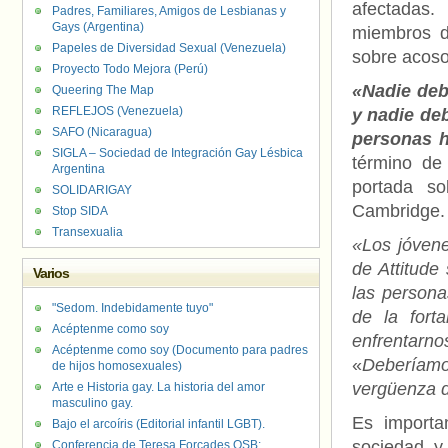
afectadas.
Padres, Familiares, Amigos de Lesbianas y
Gays (Argentina)
miembros d
Papeles de Diversidad Sexual (Venezuela)
sobre acoso
Proyecto Todo Mejora (Perú)
«Nadie deb
Queering The Map
REFLEJOS (Venezuela)
y nadie deb
SAFO (Nicaragua)
personas h
SIGLA – Sociedad de Integración Gay Lésbica
término de 
Argentina
portada s
SOLIDARIGAY
Cambridge.
Stop SIDA
Transexualia
«Los jóvene
de Attitude
Varios
las persona
"Sedom. Indebidamente tuyo"
de la fort
Acéptenme como soy
enfrentarn
Acéptenme como soy (Documento para padres
«
Deberíam
de hijos homosexuales)
vergüenza 
Arte e Historia gay. La historia del amor
masculino gay.
Es importa
Bajo el arcoíris (Editorial infantil LGBT).
sociedad y
Conferencia de Teresa Forcades OSB: