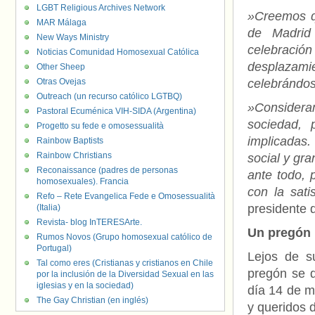
LGBT Religious Archives Network
»Creemos qu
MAR Málaga
de Madrid
New Ways Ministry
celebración
Noticias Comunidad Homosexual Católica
desplazamie
Other Sheep
Otras Ovejas
celebrándo
Outreach (un recurso católico LGTBQ)
»Consider
Pastoral Ecuménica VIH-SIDA (Argentina)
sociedad, 
Progetto su fede e omosessualità
implicadas.
Rainbow Baptists
Rainbow Christians
social y gra
Reconaissance (padres de personas
ante todo, 
homosexuales). Francia
con la sati
Refo – Rete Evangelica Fede e Omosessualità
presidente
(Italia)
Revista- blog InTERESArte.
Un pregón 
Rumos Novos (Grupo homosexual católico de
Portugal)
Lejos de s
Tal como eres (Cristianas y cristianos en Chile
pregón se d
por la inclusión de la Diversidad Sexual en las
iglesias y en la sociedad)
día 14 de m
The Gay Christian (en inglés)
y queridos 