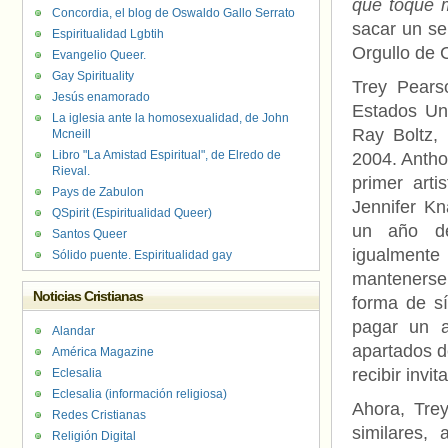
que toque 
Concordia, el blog de Oswaldo Gallo Serrato
sacar un se
Espiritualidad Lgbtih
Orgullo de C
Evangelio Queer.
Gay Spirituality
Trey Pears
Jesús enamorado
Estados Un
La iglesia ante la homosexualidad, de John
Ray Boltz, 
Mcneill
Libro "La Amistad Espiritual", de Elredo de
2004. Antho
Rieval.
primer arti
Pays de Zabulon
Jennifer K
QSpirit (Espiritualidad Queer)
un año de
Santos Queer
igualmente
Sólido puente. Espiritualidad gay
mantenerse
Noticias Cristianas
forma de sí
pagar un a
Alandar
apartados d
América Magazine
recibir invi
Eclesalia
Eclesalia (información religiosa)
Ahora, Trey
Redes Cristianas
similares,
Religión Digital