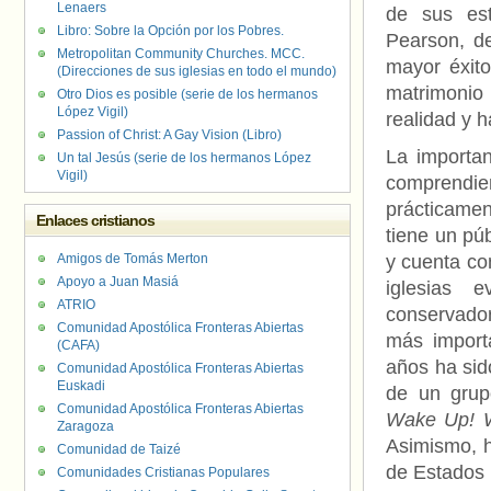
Lenaers
de sus est
Libro: Sobre la Opción por los Pobres.
Pearson, de
Metropolitan Community Churches. MCC.
mayor éxit
(Direcciones de sus iglesias en todo el mundo)
matrimonio 
Otro Dios es posible (serie de los hermanos
López Vigil)
realidad y h
Passion of Christ: A Gay Vision (Libro)
La importan
Un tal Jesús (serie de los hermanos López
Vigil)
comprendien
prácticamen
Enlaces cristianos
tiene un pú
Amigos de Tomás Merton
y cuenta con
Apoyo a Juan Masiá
iglesias 
ATRIO
conservado
Comunidad Apostólica Fronteras Abiertas
más import
(CAFA)
años ha sid
Comunidad Apostólica Fronteras Abiertas
Euskadi
de un grup
Comunidad Apostólica Fronteras Abiertas
Wake Up! 
Zaragoza
Asimismo, h
Comunidad de Taizé
de Estados 
Comunidades Cristianas Populares