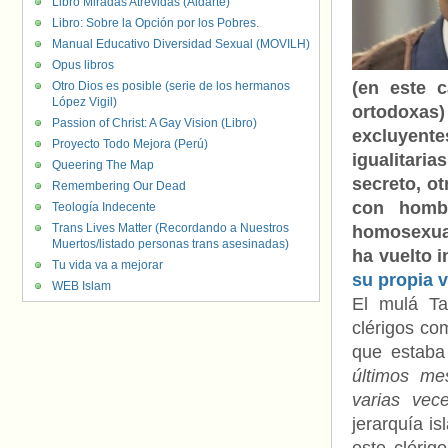
Libro Miradas Atrevidas (Aldarte)
Libro: Sobre la Opción por los Pobres.
Manual Educativo Diversidad Sexual (MOVILH)
Opus libros
(en este c
Otro Dios es posible (serie de los hermanos
López Vigil)
ortodoxas
Passion of Christ: A Gay Vision (Libro)
excluyente
Proyecto Todo Mejora (Perú)
igualitari
Queering The Map
secreto, o
Remembering Our Dead
con hombr
Teología Indecente
Trans Lives Matter (Recordando a Nuestros
homosexual
Muertos/listado personas trans asesinadas)
ha vuelto 
Tu vida va a mejorar
su propia v
WEB Islam
El mulá Ta
clérigos co
que estaba
últimos me
varias vec
jerarquía is