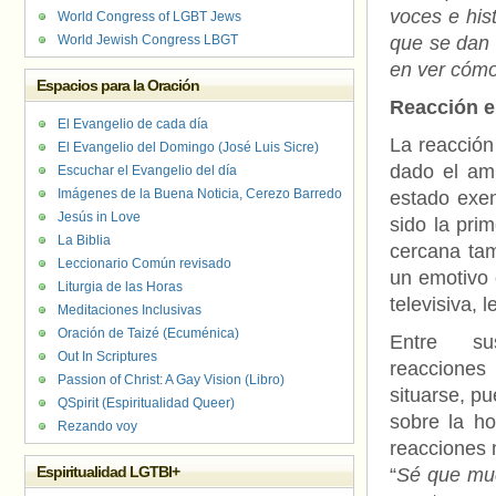
voces e his
World Congress of LGBT Jews
World Jewish Congress LBGT
que se dan 
en ver cómo
Espacios para la Oración
Reacción e
El Evangelio de cada día
La reacción
El Evangelio del Domingo (José Luis Sicre)
dado el amb
Escuchar el Evangelio del día
Imágenes de la Buena Noticia, Cerezo Barredo
estado exen
Jesús in Love
sido la pri
La Biblia
cercana tam
Leccionario Común revisado
un emotivo 
Liturgia de las Horas
televisiva, 
Meditaciones Inclusivas
Oración de Taizé (Ecuménica)
Entre su
Out In Scriptures
reacciones
Passion of Christ: A Gay Vision (Libro)
situarse, p
QSpirit (Espiritualidad Queer)
sobre la h
Rezando voy
reacciones 
Espiritualidad LGTBI+
“
Sé que muc