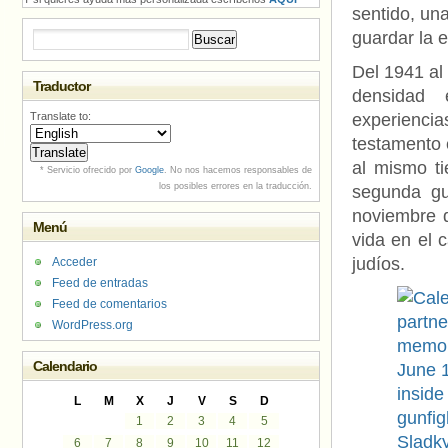
sentido, un
guardar la 
Buscar:
Del 1941 al
Traductor
densidad 
Translate to:
experiencia
testamento 
al mismo t
* Servicio ofrecido por
Google
. No nos hacemos responsables de
los posibles errores en la traducción.
segunda gu
noviembre 
Menú
vida en el 
judíos.
Acceder
Feed de entradas
Feed de comentarios
WordPress.org
Calendario
L
M
X
J
V
S
D
1
2
3
4
5
6
7
8
9
10
11
12