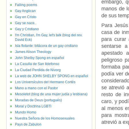
embargo, q
Falling poems
manos de lo
Gay Anglican
de sus temp
Gay en Cristo
Gay se nace.
Para Jesús 
Gay y Cristiano
casa de inm
I'm Christian, I'm Gay, let's talk (blog del rev.
para curar 
David Eck)
sentarse 
Isla flotante: bitácora de un gay cristiano
James Alison Theology
apestado a
John Shelby Spong en español
peligroso p
La Casulla de San Ildefonso
formaba par
La Ciudad Perdida de Nivorg
podía ver d
La web de JOHN SHELBY SPONG en español
considerado
Los Universículos del Hermano Cortés
se atrevió 
Mano a mano con el Pastor
resto de i
Mesoletot (blog de una mujer judía y lesbiana)
Moradas de Deus (portugués)
caro, y pod
Moral y Doctrina LGBTI
al menos es
Mundo Homo
para mostr
Nuestra Señora de los Homosexuales
atrevió a e
Pays de Zabulon