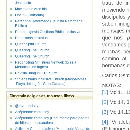
trata de i
Jesucristo
Movimiento Arco Iris
moviendo nu
OASIS (California)
discípulos 
Peregrino Reformado (Bautista Reformada
saben indi
Bíblica)
mensajes má
Primera Iglesia Cristiana Bíblica Inclusiva
que nos
“
Protestants Inclusius
vendamos p
Queer Spirit Church
Queering The Church
muchas per
Queering The Church
camino al 
Reconciling Ministries Network (Iglesia
hermanas do
Metodista, en inglés)
Revista- blog InTERESArte.
Carlos Osm
St Sebastians Inclusive Church (Maspalomas
.Playa del Inglés. Gran Canaria)
NOTAS:
[1]
Mc 11, 1
Directorio de Iglesias, recursos, libros....
[2]
Mc 14, 3
@reverendally
[3]
Mc 14,1
Acéptenme como soy
Acéptenme como soy (Documento para padres
[4]
Villalo
de hijos homosexuales)
(Ediciones 
Activos y Contemplativos (Monasterio Virtual de