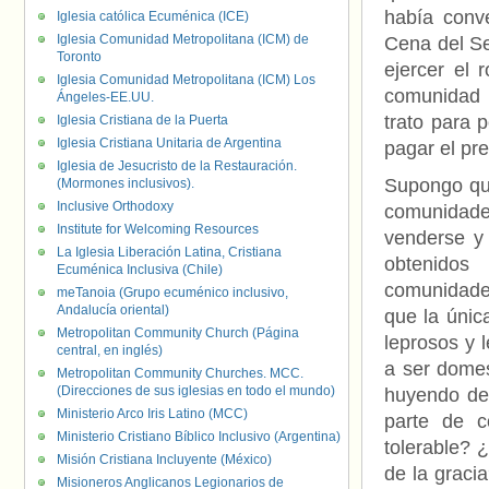
había conve
Iglesia católica Ecuménica (ICE)
Iglesia Comunidad Metropolitana (ICM) de
Cena del Se
Toronto
ejercer el 
Iglesia Comunidad Metropolitana (ICM) Los
comunidad 
Ángeles-EE.UU.
trato para
Iglesia Cristiana de la Puerta
Iglesia Cristiana Unitaria de Argentina
pagar el pre
Iglesia de Jesucristo de la Restauración.
Supongo que
(Mormones inclusivos).
Inclusive Orthodoxy
comunidade
Institute for Welcoming Resources
venderse y
La Iglesia Liberación Latina, Cristiana
obtenidos
Ecuménica Inclusiva (Chile)
comunidades
meTanoia (Grupo ecuménico inclusivo,
Andalucía oriental)
que la únic
Metropolitan Community Church (Página
leprosos y 
central, en inglés)
a ser domes
Metropolitan Community Churches. MCC.
(Direcciones de sus iglesias en todo el mundo)
huyendo de
Ministerio Arco Iris Latino (MCC)
parte de 
Ministerio Cristiano Bíblico Inclusivo (Argentina)
tolerable? 
Misión Cristiana Incluyente (México)
de la graci
Misioneros Anglicanos Legionarios de