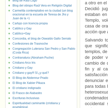
Blog de Raúl Lugo
a otro en e
Blog del obispo Raúl Vera en Religión Digital
Decidió ju
Carmelita contemplativo en la ciudad (un blog
estaban en 
oracional en la escuela de Teresa de Jhs y
Juan de la +)
Templo, vo
Cartujo con licencia propia
casa de ora
Católico y Gay
acción que a
Católico+Gay
Concordia, el blog de Oswaldo Gallo Serrato
Salvando to
Confesiones de Trasnoche
que signif
Congregación Luterana San Pedro y San Pablo
templos, de
(Costa Rica)
de poder v
Contranatura (Abraham Puche)
cambio de d
Cristiano Arco Iris
Cristiano y Gay
fin y al c
Cristiano y gay!!! Sí ¿y qué?
satisfacci
El Blog de Abdennur Prado
denunciar e
El Blog de Xabier Pikaza
para todas 
El cristiano indignado
heterosex
El Frasco de Alabastro
condenados
Escrituras Inclusivas
occidental
Espiritualidad caminante (cristiana y
ecuménica)