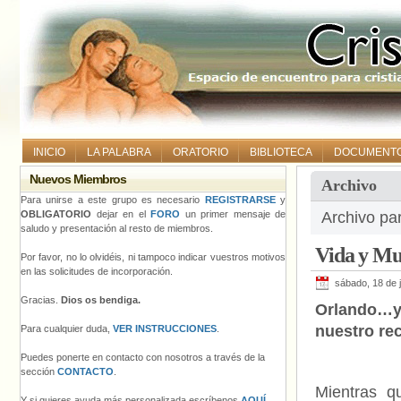
INICIO
LA PALABRA
ORATORIO
BIBLIOTECA
DOCUMENT
Nuevos Miembros
Archivo
Para unirse a este grupo es necesario
REGISTRARSE
y
OBLIGATORIO
dejar en el
FORO
un primer mensaje de
Archivo pa
saludo y presentación al resto de miembros.
Vida y M
Por favor, no lo olvidéis, ni tampoco indicar vuestros motivos
en las solicitudes de incorporación.
sábado, 18 de 
Gracias.
Dios os bendiga.
Orlando…y 
nuestro re
Para cualquier duda,
VER INSTRUCCIONES
.
Puedes ponerte en contacto con nosotros a través de la
sección
CONTACTO
.
Mientras q
Y si quieres ayuda más personalizada escríbenos
AQUÍ