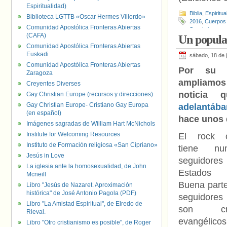
Espiritualidad)
Biblia
,
Espiritua
Biblioteca LGTTB «Oscar Hermes Villordo»
2016
,
Cuerpos
Comunidad Apostólica Fronteras Abiertas
Seguimiento
(CAFA)
Un popular
Comunidad Apostólica Fronteras Abiertas
Euskadi
sábado, 18 de 
Comunidad Apostólica Fronteras Abiertas
Por su in
Zaragoza
ampliam
Creyentes Diverses
noticia
Gay Christian Europe (recursos y direcciones)
Gay Christian Europe- Cristiano Gay Europa
adelantáb
(en español)
hace unos 
Imágenes sagradas de William Hart McNichols
Institute for Welcoming Resources
El rock cr
Instituto de Formación religiosa «San Cipriano»
tiene num
Jesús in Love
seguidores
La iglesia ante la homosexualidad, de John
Estados U
Mcneill
Buena part
Libro "Jesús de Nazaret. Aproximación
histórica" de José Antonio Pagola (PDF)
seguidores
Libro "La Amistad Espiritual", de Elredo de
son cris
Rieval.
evangélicos
Libro "Otro cristianismo es posible", de Roger