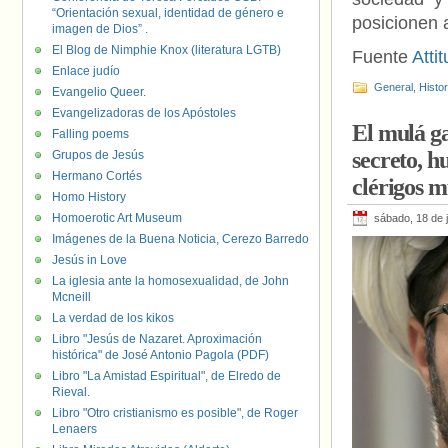
“Orientación sexual, identidad de género e
posicionen 
imagen de Dios” .
El Blog de Nimphie Knox (literatura LGTB)
Fuente
Atti
Enlace judío
General
,
Histo
Evangelio Queer.
Evangelizadoras de los Apóstoles
El mulá ga
Falling poems
secreto, h
Grupos de Jesús
Hermano Cortés
clérigos 
Homo History
Homoerotic Art Museum
sábado, 18 de 
Imágenes de la Buena Noticia, Cerezo Barredo
Jesús in Love
La iglesia ante la homosexualidad, de John
Mcneill
La verdad de los kikos
Libro "Jesús de Nazaret. Aproximación
histórica" de José Antonio Pagola (PDF)
Libro "La Amistad Espiritual", de Elredo de
Rieval.
Libro "Otro cristianismo es posible", de Roger
Lenaers