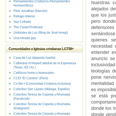
Pensamientos Cristianos-Pensamientos
Nuestras c
Homoeróticos
alejados de
Père Jonathan (francés)
que los ju
Refugio Interior
pero donde
Soy Cofrade
defensores 
The Closet Professor
Umbrales de Luz (Blog de José Arregi)
sentándose
Una mirada gay
quienes se
necesidad 
Comunidades e Iglesias cristianas LGTBI+
entender ex
Casa de Luz (dejando huella)
anuncio se
Cathedral of Hope/Catedral de la Esperanza
inclusivida
(Texas, EE.UU.)
teologías d
Católicos homo y bisexuales
pone nervi
CCEI "El Camino" (Perú)
mentalidad 
Co-libr-í (Comunidad Cristiana inclusiva)
es imposibl
Colectivo San Lázaro (Málaga, España)
Colectivo Teresa de Cepeda y Ahumada
se está pr
(Facebook)
comportami
Colectivo Teresa de Cepeda y Ahumada
donde los i
(Instagram)
Colectivo Teresa de Cepeda y Ahumada
donde vend