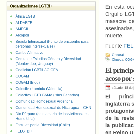
Organizaciones LGTBI+
En esta oca
Orgullo LGT
África LGTB
masacre de
ALDARTE
asesinadas,
AMPGIL
muerte.
Arcopoli
Brújula Intersexual (Punto de encuentro para
Fuente
FEL
personas intersexuales)
Caribe Afirmativo
General
Centro de Estudios Género y Diversidad
Chueca
,
COG
(Montevideo, Uruguay)
El príncip
Coalición LGBTILAC-OEA
COGAM
acoso por 
COGAM (Blog)
sábado, 18 de 
Colectivo Lambda (Valencia)
Colectivo LGTB GAMÁ (Islas Canarias)
El prínc
Comunidad Homosexual Argentina
Inglaterra 
Comunidad Homosexual de Nicaragua – CHN
protagonis
Día Púrpura (en memoria de las víctimas de la
de la revi
Homofobia)
la publica
Familias por la Diversidad (Chile)
FELGTBI+
en Reino U