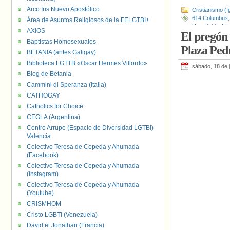
Arco Iris Nuevo Apostólico
Cristianismo (I
614 Columbus
Área de Asuntos Religiosos de la FELGTBI+
Homofobia
,
Hom
AXIOS
El pregón
Ray Boltz
,
Reli
Baptistas Homosexuales
Visibilidad LG
Plaza Ped
BETANIA (antes Galigay)
Biblioteca LGTTB «Oscar Hermes Villordo»
sábado, 18 de 
Blog de Betania
Cammini di Speranza (Italia)
CATHOGAY
Catholics for Choice
CEGLA (Argentina)
Centro Arrupe (Espacio de Diversidad LGTBI)
Valencia.
Colectivo Teresa de Cepeda y Ahumada
(Facebook)
Colectivo Teresa de Cepeda y Ahumada
(Instagram)
Colectivo Teresa de Cepeda y Ahumada
(Youtube)
CRISMHOM
Cristo LGBTI (Venezuela)
David et Jonathan (Francia)