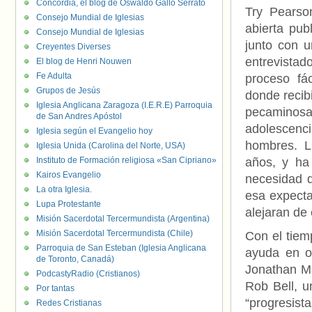
Concordia, el blog de Oswaldo Gallo Serrato
Try Pearso
Consejo Mundial de Iglesias
abierta pu
Consejo Mundial de Iglesias
junto con u
Creyentes Diverses
entrevist
El blog de Henri Nouwen
Fe Adulta
proceso fác
Grupos de Jesús
donde recib
Iglesia Anglicana Zaragoza (I.E.R.E) Parroquia
pecaminosa
de San Andres Apóstol
adolescenci
Iglesia según el Evangelio hoy
hombres. L
Iglesia Unida (Carolina del Norte, USA)
Instituto de Formación religiosa «San Cipriano»
años, y ha 
Kairos Evangelio
necesidad d
La otra Iglesia.
esa expecta
Lupa Protestante
alejaran de 
Misión Sacerdotal Tercermundista (Argentina)
Misión Sacerdotal Tercermundista (Chile)
Con el tiem
Parroquia de San Esteban (Iglesia Anglicana
ayuda en ot
de Toronto, Canadá)
Jonathan Ma
PodcastyRadio (Cristianos)
Rob Bell, u
Por tantas
“progresist
Redes Cristianas