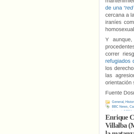
mantenimie
de una
“red
cercana a la
iraníes com
homosexuale
Y aunque,
procedentes
correr rie
refugiados 
los derech
las agresi
orientación
Fuente Do
General
,
Histo
BBC News
,
Ca
Islam
,
LGTBIfo
Enrique C
Villalba (
la matanz