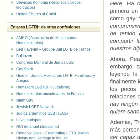
Servicios Koinonia (Recursos bíblicos-
Here
. Ha c
teológicos)
primera en
United Church of Christ
como gay: 
comprensiva
Enlaces LGTBI+ de otras confesiones
he tenido 
AMHO ( Asociación de Musulmanes
compartir 
Homosexuales)
nuestros hij
Beit Haverim – Groupe Juif LGTB de France
BuHozen
Ahora, Pea
Congreso Mundial de Judíos LGBT
embargo, t
Gay Spirit
leyendo la
Guimel | Judíos Mexicanos LGTB, Familiares y
Amigos
finalmente 
Hamakom LGBTQI+ (Judaísmo)
los pocos 
Homosexuales musulmanes de Francia
relaciones 
Islam Gay
hay ningún 
Jewish LGBT Network
quiere sano
Judíos argentinos GLBT (JAG)
Lovejihadspain
Además, Tr
NCI Emanuel (Judaísmo)
más persona
Rainbow Jews – Celebrating LGTB Jewish
ser capaz 
History and Heritage in the UK