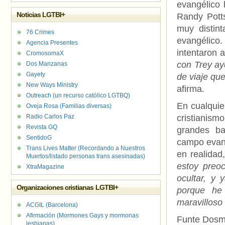
evangélico 
Noticias LGTBI+
Randy Pot
muy distin
76 Crimes
evangélico
Agencia Presentes
intentaron a
CromosomaX
con Trey a
Dos Manzanas
Gayety
de viaje qu
New Ways Ministry
afirma.
Outreach (un recurso católico LGTBQ)
En cualquie
Oveja Rosa (Familias diversas)
Radio Carlos Paz
cristianis
Revista GQ
grandes ba
SentidoG
campo evang
Trans Lives Matter (Recordando a Nuestros
en realidad
Muertos/listado personas trans asesinadas)
estoy preo
XtraMagazine
ocultar, y
Organizaciones cristianas LGTBI+
porque he 
maravilloso
ACGIL (Barcelona)
Afirmación (Mormones Gays y mormonas
Funte Dos
lesbianas)