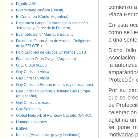
Dignity USA
comienzo a 
Diversidade católica (Brasil)
Plaza Pedro 
El Centurión (Centu, Argentina)
Esperanza Grupo Cristiano de la sociación
En esta oca
Jerelesgay (Jerez de la Frontera)
como se lle
Evangelicals for Marriage Equality
a una senten
Facebook Grupo Área de Asuntos Religiosos
de la FELGTBI+
Dicho fall
Foro Europeo de Grupos Cristianos LGTB
Asociación 
Fundación Otras Ovejas (Argentina)
la autoriza
G. E. C. ABRAZOS
amparándose
Gay Christian África
Gay Christian África
Protección 
Gay Christian Europe (recursos y direcciones)
Por su part
Gay Christian Europe- Cristiano Gay Europa
(en español)
que se cree
Gay Christians Exist
de Protecció
Gay Spirituality
celebració
Global Network of Rainbow Catholic (GNRC),
aglutina u
Homoprotestantes
se pone mu
Ichthys
motivadas p
Kinship (Adventistas gays y lesbianas)