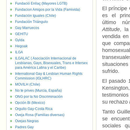
Fundació Enllaç (Mayores LGTB)
El príncipe 
Fundacion Amigos por la Vida (Famivida)
es el princ
Fundación Iguales (Chile)
último nú
Fundación Triángulo
Gay Marruecos
Attitude
, l
GEHITU
vendida en
Gylda
que compar
Hegoak
homosexu
ILGA
transexual
ILGALAC ( Asociación Internacional de
Lesbianas, Gays, Bisexuales, Trans e Intersex
situacione
para América Latina y el Caribe)
sufrido.
International Gay & Lesbian Human Rights
Commission (IGLHRC)
El pasado 1
MOVILH (Chile)
Kensington
No te prives (Murcia, España)
testimonios
ONG por la No Discriminación
su rechazo 
Opción Bi (Mexico)
Orgullo Gay-Costa Rica
Tanto Guil
Oveja Rosa (Familias diversas)
se encuent
Ovejas Negras
sociales q
Padres Gay