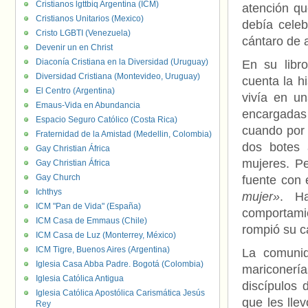
Cristianos lgttbiq Argentina (ICM)
atención qu
Cristianos Unitarios (Mexico)
debía cele
Cristo LGBTI (Venezuela)
cántaro de 
Devenir un en Christ
Diaconía Cristiana en la Diversidad (Uruguay)
En su libro
Diversidad Cristiana (Montevideo, Uruguay)
cuenta la h
El Centro (Argentina)
vivía en u
Emaus-Vida en Abundancia
encargadas 
Espacio Seguro Católico (Costa Rica)
cuando por 
Fraternidad de la Amistad (Medellin, Colombia)
dos botes
Gay Christian África
mujeres. P
Gay Christian África
Gay Church
fuente con
Ichthys
mujer»
. H
ICM "Pan de Vida" (España)
comportam
ICM Casa de Emmaus (Chile)
rompió su c
ICM Casa de Luz (Monterrey, México)
ICM Tigre, Buenos Aires (Argentina)
La comuni
Iglesia Casa Abba Padre. Bogotá (Colombia)
mariconerías
Iglesia Católica Antigua
discípulos 
Iglesia Católica Apostólica Carismática Jesús
que les lle
Rey