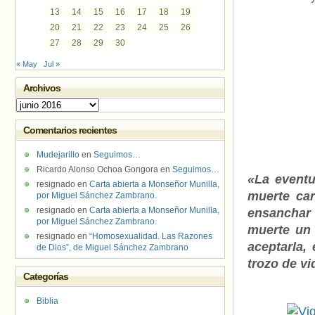
13
14
15
16
17
18
19
20
21
22
23
24
25
26
27
28
29
30
« May
Jul »
Archivos
Archivos
Comentarios recientes
Mudejarillo
en
Seguimos…
Ricardo Alonso Ochoa Gongora
en
Seguimos…
«La eventu
resignado
en
Carta abierta a Monseñor Munilla,
muerte car
por Miguel Sánchez Zambrano.
resignado
en
Carta abierta a Monseñor Munilla,
ensanchar 
por Miguel Sánchez Zambrano.
muerte un 
resignado
en
“Homosexualidad. Las Razones
aceptarla,
de Dios”, de Miguel Sánchez Zambrano
trozo de v
Categorías
Biblia