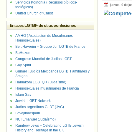
Servicios Koinonia (Recursos bíblicos-
jueves, 9 de ju
teológicos)
United Church of Christ
Enlaces LGTBI+ de otras confesiones
AMHO ( Asociación de Musulmanes
Homosexuales)
Beit Haverim – Groupe Juif LGTB de France
BuHozen
Congreso Mundial de Judíos LGBT
Gay Spirit
Guimel | Judíos Mexicanos LGTB, Familiares y
Amigos
Hamakom LGBTQI+ (Judaísmo)
Homosexuales musulmanes de Francia
Islam Gay
Jewish LGBT Network
Judíos argentinos GLBT (JAG)
Lovejihadspain
NCI Emanuel (Judaísmo)
Rainbow Jews – Celebrating LGTB Jewish
History and Heritage in the UK