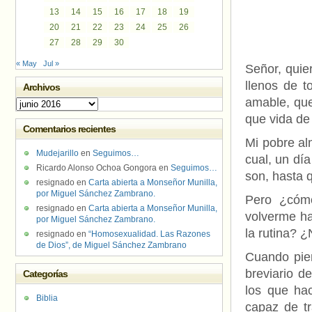
13
14
15
16
17
18
19
20
21
22
23
24
25
26
27
28
29
30
« May
Jul »
Señor, quier
llenos de t
Archivos
amable, que
Archivos
que vida de 
Comentarios recientes
Mi pobre al
Mudejarillo
en
Seguimos…
cual, un día
Ricardo Alonso Ochoa Gongora
en
Seguimos…
son, hasta 
resignado
en
Carta abierta a Monseñor Munilla,
por Miguel Sánchez Zambrano.
Pero ¿cómo
resignado
en
Carta abierta a Monseñor Munilla,
volverme ha
por Miguel Sánchez Zambrano.
la rutina? 
resignado
en
“Homosexualidad. Las Razones
de Dios”, de Miguel Sánchez Zambrano
Cuando pien
breviario d
Categorías
los que ha
Biblia
capaz de tr