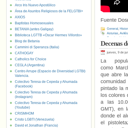
Arco Iris Nuevo Apostólico
Área de Asuntos Religiosos de la FELGTBI+
AXIOS
Fuente Do
Baptistas Homosexuales
General
,
Histo
BETANIA (antes Galigay)
Asturias
,
Avilés
Biblioteca LGTTB «Oscar Hermes Villordo»
Estados Unido
Blog de Betania
Decenas de
Cammini di Speranza (Italia)
jueves, 9 de ju
CATHOGAY
Catholics for Choice
La popul
CEGLA (Argentina)
como March
Centro Arrupe (Espacio de Diversidad LGTBI)
que abre l
Valencia.
comunida
Colectivo Teresa de Cepeda y Ahumada
(Facebook)
pintado la m
Colectivo Teresa de Cepeda y Ahumada
los colores d
(Instagram)
a las 10.0
Colectivo Teresa de Cepeda y Ahumada
(Youtube)
GMT), en l
CRISMHOM
donde el al
Cristo LGBTI (Venezuela)
el pistolet
David et Jonathan (Francia)