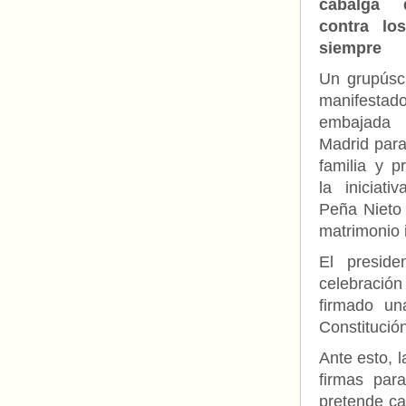
cabalga
contra lo
siempre
Un grupúsc
manifestad
embajada 
Madrid para
familia y p
la iniciat
Peña Nieto 
matrimonio i
El preside
celebración
firmado un
Constitución
Ante esto, 
firmas par
pretende ca