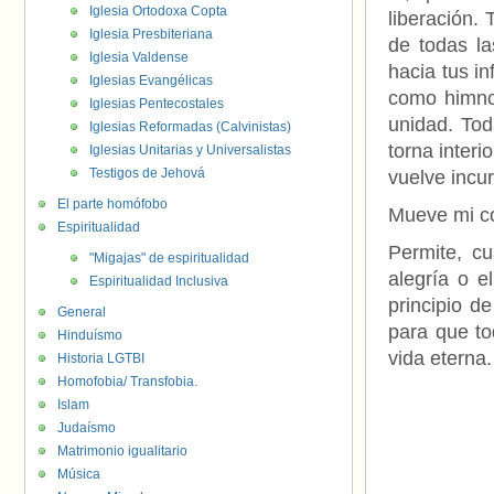
Iglesia Ortodoxa Copta
liberación. 
Iglesia Presbiteriana
de todas la
Iglesia Valdense
hacia tus in
Iglesias Evangélicas
como himno d
Iglesias Pentecostales
unidad. Tod
Iglesias Reformadas (Calvinistas)
torna interi
Iglesias Unitarias y Universalistas
Testigos de Jehová
vuelve incur
El parte homófobo
Mueve mi co
Espiritualidad
Permite, c
"Migajas" de espiritualidad
alegría o e
Espiritualidad Inclusiva
principio d
General
para que to
Hinduísmo
vida eterna.
Historia LGTBI
Homofobia/ Transfobia.
Islam
Judaísmo
Matrimonio igualitario
Música