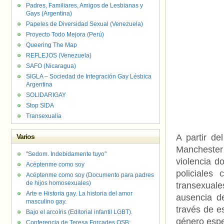
Padres, Familiares, Amigos de Lesbianas y
Gays (Argentina)
Papeles de Diversidad Sexual (Venezuela)
Proyecto Todo Mejora (Perú)
Queering The Map
REFLEJOS (Venezuela)
SAFO (Nicaragua)
SIGLA – Sociedad de Integración Gay Lésbica
Argentina
SOLIDARIGAY
Stop SIDA
Transexualia
Varios
A partir de
Manchester
"Sedom. Indebidamente tuyo"
violencia d
Acéptenme como soy
policiales
Acéptenme como soy (Documento para padres
de hijos homosexuales)
transexuale
Arte e Historia gay. La historia del amor
ausencia de
masculino gay.
través de es
Bajo el arcoíris (Editorial infantil LGBT).
género espe
Conferencia de Teresa Forcades OSB: