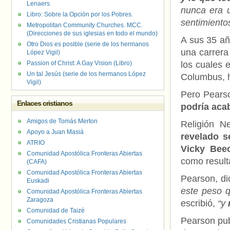
Lenaers
nunca era u
Libro: Sobre la Opción por los Pobres.
sentimiento
Metropolitan Community Churches. MCC.
(Direcciones de sus iglesias en todo el mundo)
A sus 35 a
Otro Dios es posible (serie de los hermanos
una carrera
López Vigil)
Passion of Christ: A Gay Vision (Libro)
los cuales 
Un tal Jesús (serie de los hermanos López
Columbus, h
Vigil)
Pero Pearso
Enlaces cristianos
podría aca
Amigos de Tomás Merton
Religión N
Apoyo a Juan Masiá
revelado s
ATRIO
Vicky Bee
Comunidad Apostólica Fronteras Abiertas
como resulta
(CAFA)
Comunidad Apostólica Fronteras Abiertas
Pearson, d
Euskadi
este peso q
Comunidad Apostólica Fronteras Abiertas
Zaragoza
escribió,
“y
Comunidad de Taizé
Pearson pub
Comunidades Cristianas Populares