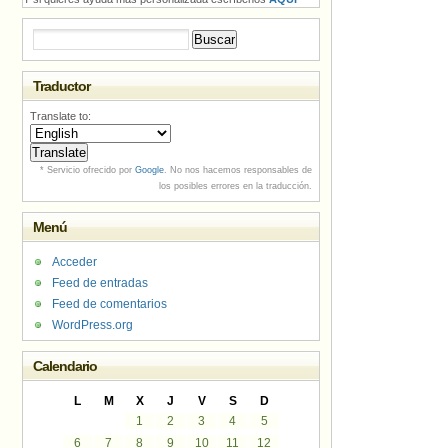
Buscar:
Traductor
Translate to:
* Servicio ofrecido por
Google
. No nos hacemos responsables de
los posibles errores en la traducción.
Menú
Acceder
Feed de entradas
Feed de comentarios
WordPress.org
Calendario
L
M
X
J
V
S
D
1
2
3
4
5
6
7
8
9
10
11
12