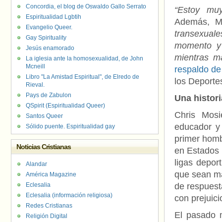
Concordia, el blog de Oswaldo Gallo Serrato
“Estoy muy
Espiritualidad Lgbtih
Además, M
Evangelio Queer.
transexual
Gay Spirituality
momento y 
Jesús enamorado
mientras m
La iglesia ante la homosexualidad, de John
Mcneill
respaldo de
Libro "La Amistad Espiritual", de Elredo de
los Deporte
Rieval.
Pays de Zabulon
Una histori
QSpirit (Espiritualidad Queer)
Chris Mosi
Santos Queer
educador 
Sólido puente. Espiritualidad gay
primer homb
Noticias Cristianas
en Estados 
ligas depor
Alandar
que sean má
América Magazine
Eclesalia
de respuest
Eclesalia (información religiosa)
con prejuici
Redes Cristianas
El pasado 
Religión Digital