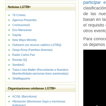
participar
Noticias LGTBI+
clasificaci
de las nue
76 Crimes
basan en l
Agencia Presentes
el requisit
CromosomaX
Dos Manzanas
otros evento
Gayety
Para conocer
New Ways Ministry
os dejamos c
Outreach (un recurso católico LGTBQ)
Oveja Rosa (Familias diversas)
Radio Carlos Paz
Revista GQ
SentidoG
Trans Lives Matter (Recordando a Nuestros
Muertos/listado personas trans asesinadas)
XtraMagazine
Organizaciones cristianas LGTBI+
ACGIL (Barcelona)
Afirmación (Mormones Gays y mormonas
lesbianas)