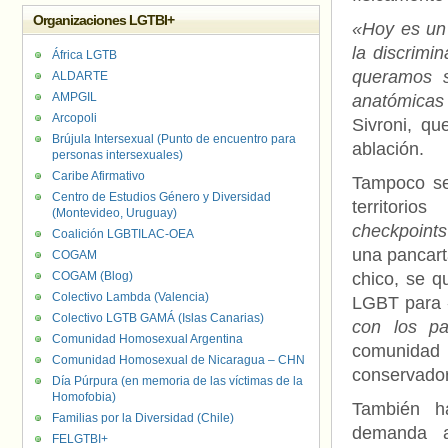
Organizaciones LGTBI+
«Hoy es un
la discrimi
África LGTB
queramos s
ALDARTE
AMPGIL
anatómicas 
Arcopoli
Sivroni, qu
Brújula Intersexual (Punto de encuentro para
ablación.
personas intersexuales)
Caribe Afirmativo
Tampoco se
Centro de Estudios Género y Diversidad
territorios
(Montevideo, Uruguay)
checkpoints
Coalición LGBTILAC-OEA
una pancart
COGAM
COGAM (Blog)
chico, se q
Colectivo Lambda (Valencia)
LGBT para
Colectivo LGTB GAMÁ (Islas Canarias)
con los pa
Comunidad Homosexual Argentina
comunidad 
Comunidad Homosexual de Nicaragua – CHN
conservador
Día Púrpura (en memoria de las víctimas de la
Homofobia)
También ha
Familias por la Diversidad (Chile)
demanda a
FELGTBI+