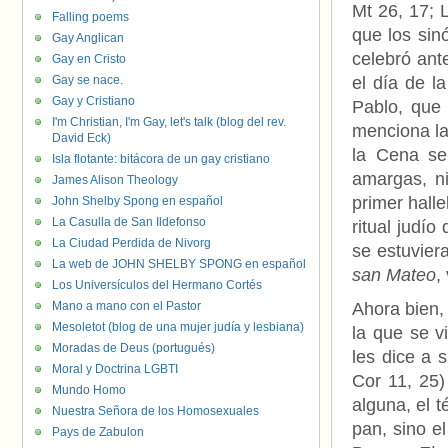
Mt 26, 17; 
Falling poems
que los sin
Gay Anglican
celebró ant
Gay en Cristo
Gay se nace.
el día de l
Gay y Cristiano
Pablo, que
I'm Christian, I'm Gay, let's talk (blog del rev.
menciona la
David Eck)
la Cena se
Isla flotante: bitácora de un gay cristiano
amargas, ni
James Alison Theology
primer hall
John Shelby Spong en español
La Casulla de San Ildefonso
ritual judío
La Ciudad Perdida de Nivorg
se estuvier
La web de JOHN SHELBY SPONG en español
san Mateo
,
Los Universículos del Hermano Cortés
Mano a mano con el Pastor
Ahora bien
Mesoletot (blog de una mujer judía y lesbiana)
la que se v
Moradas de Deus (portugués)
les dice a 
Moral y Doctrina LGBTI
Cor 11, 25)
Mundo Homo
alguna, el 
Nuestra Señora de los Homosexuales
pan, sino el
Pays de Zabulon