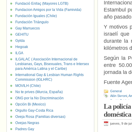
Internacio
Fundació Enllaç (Mayores LGTB)
Estambul pu
Fundacion Amigos por la Vida (Famivida)
Fundación Iguales (Chile)
año pasado
Fundación Triángulo
Y motivos 
Gay Marruecos
israelí qu
GEHITU
durante la 
Gylda
Hegoak
kilómetros d
ILGA
Según la P
ILGALAC ( Asociación Internacional de
Lesbianas, Gays, Bisexuales, Trans e Intersex
entre 50.0
para América Latina y el Caribe)
jornada la 
International Gay & Lesbian Human Rights
Commission (IGLHRC)
Fuente Age
MOVILH (Chile)
General
No te prives (Murcia, España)
Alón Sivroni
,
Am
ONG por la No Discriminación
Banki
,
Tel Aviv
Opción Bi (Mexico)
La policía
Orgullo Gay-Costa Rica
doméstica
Oveja Rosa (Familias diversas)
Ovejas Negras
jueves, 9 de ju
Padres Gay