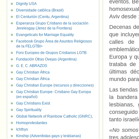
eventos. Be
Dignity USA
homosexual
Diversidade católica (Brasil)
Aviv desde 
El Centurión (Centu, Argentina)
Esperanza Grupo Cristiano de la sociación
Decenas de 
Jerelesgay (Jerez de la Frontera)
que incluye
Evangelicals for Marriage Equality
calles de
Facebook Grupo Área de Asuntos Religiosos
de la FELGTBI+
emblemátic
Foro Europeo de Grupos Cristianos LGTB
Europa y qu
Fundación Otras Ovejas (Argentina)
trataba de
G. E. C. ABRAZOS
últimas dé
Gay Christian África
mundo para 
Gay Christian África
Gay Christian Europe (recursos y direcciones)
Las tiendas 
Gay Christian Europe- Cristiano Gay Europa
la bandera
(en español)
Gay Christians Exist
lesbianas,
Gay Spirituality
conseguido 
Global Network of Rainbow Catholic (GNRC),
tanto israel
Homoprotestantes
«No somos 
Ichthys
Kinship (Adventistas gays y lesbianas)
tres adoles