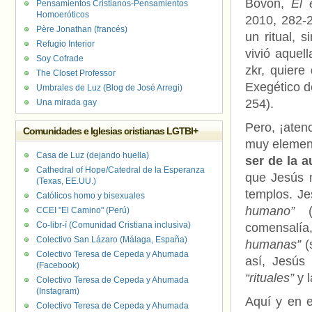
Bovon,
El 
Pensamientos Cristianos-Pensamientos
Homoeróticos
2010, 282-2
Père Jonathan (francés)
un ritual, 
Refugio Interior
vivió aquel
Soy Cofrade
zkr, quiere 
The Closet Professor
Exegético d
Umbrales de Luz (Blog de José Arregi)
254).
Una mirada gay
Pero, ¡aten
Comunidades e Iglesias cristianas LGTBI+
muy element
Casa de Luz (dejando huella)
ser de la a
Cathedral of Hope/Catedral de la Esperanza
que Jesús n
(Texas, EE.UU.)
templos. Je
Católicos homo y bisexuales
humano”
(c
CCEI "El Camino" (Perú)
Co-libr-í (Comunidad Cristiana inclusiva)
comensalía
Colectivo San Lázaro (Málaga, España)
humanas”
(
Colectivo Teresa de Cepeda y Ahumada
así, Jesús 
(Facebook)
“rituales”
y l
Colectivo Teresa de Cepeda y Ahumada
(Instagram)
Aquí y en e
Colectivo Teresa de Cepeda y Ahumada