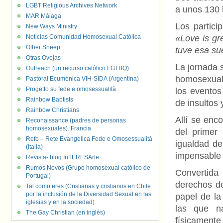
LGBT Religious Archives Network
a unos 130 k
MAR Málaga
Los partici
New Ways Ministry
Noticias Comunidad Homosexual Católica
«Love is gr
Other Sheep
tuve esa su
Otras Ovejas
La jornada 
Outreach (un recurso católico LGTBQ)
homosexual 
Pastoral Ecuménica VIH-SIDA (Argentina)
Progetto su fede e omosessualità
los eventos
Rainbow Baptists
de insultos
Rainbow Christians
Allí se enc
Reconaissance (padres de personas
homosexuales). Francia
del primer
Refo – Rete Evangelica Fede e Omosessualità
igualdad de
(Italia)
impensable e
Revista- blog InTERESArte.
Rumos Novos (Grupo homosexual católico de
Convertida 
Portugal)
derechos de
Tal como eres (Cristianas y cristianos en Chile
por la inclusión de la Diversidad Sexual en las
papel de l
iglesias y en la sociedad)
las que n
The Gay Christian (en inglés)
físicamente 