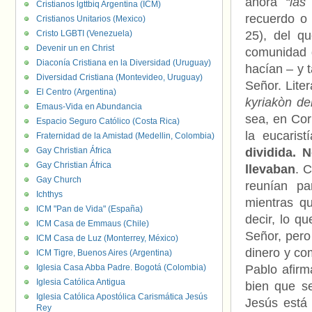
ahora
“las
Cristianos lgttbiq Argentina (ICM)
recuerdo o 
Cristianos Unitarios (Mexico)
Cristo LGBTI (Venezuela)
25), del q
Devenir un en Christ
comunidad d
Diaconía Cristiana en la Diversidad (Uruguay)
hacían – y t
Diversidad Cristiana (Montevideo, Uruguay)
Señor. Lite
El Centro (Argentina)
kyriakòn de
Emaus-Vida en Abundancia
sea, en Cor
Espacio Seguro Católico (Costa Rica)
la eucaris
Fraternidad de la Amistad (Medellin, Colombia)
Gay Christian África
dividida. 
Gay Christian África
llevaban
. 
Gay Church
reunían pa
Ichthys
mientras q
ICM "Pan de Vida" (España)
decir, lo q
ICM Casa de Emmaus (Chile)
Señor, pero
ICM Casa de Luz (Monterrey, México)
dinero y co
ICM Tigre, Buenos Aires (Argentina)
Iglesia Casa Abba Padre. Bogotá (Colombia)
Pablo afirm
Iglesia Católica Antigua
bien que se
Iglesia Católica Apostólica Carismática Jesús
Jesús está
Rey