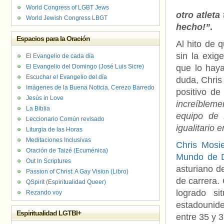
World Congress of LGBT Jews
otro atleta
World Jewish Congress LBGT
hecho!”
.
Espacios para la Oración
Al hito de 
sin la exig
El Evangelio de cada día
El Evangelio del Domingo (José Luis Sicre)
que lo hay
Escuchar el Evangelio del día
duda, Chris
Imágenes de la Buena Noticia, Cerezo Barredo
positivo de
Jesús in Love
increíblem
La Biblia
equipo de 
Leccionario Común revisado
igualitario 
Liturgia de las Horas
Meditaciones Inclusivas
Chris Mosi
Oración de Taizé (Ecuménica)
Mundo de D
Out In Scriptures
asturiano de
Passion of Christ: A Gay Vision (Libro)
de carrera.
QSpirit (Espiritualidad Queer)
logrado s
Rezando voy
estadounid
Espiritualidad LGTBI+
entre 35 y 3