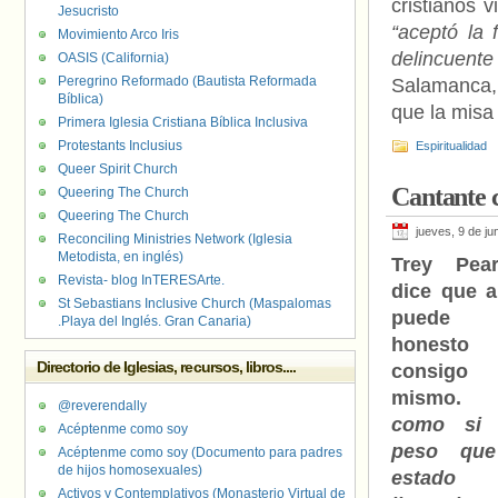
cristianos 
Jesucristo
“aceptó la
Movimiento Arco Iris
delincuent
OASIS (California)
Peregrino Reformado (Bautista Reformada
Salamanca, 
Bíblica)
que la misa
Primera Iglesia Cristiana Bíblica Inclusiva
Protestants Inclusius
Espiritualidad
Queer Spirit Church
Cantante c
Queering The Church
Queering The Church
jueves, 9 de ju
Reconciling Ministries Network (Iglesia
Metodista, en inglés)
Trey Pear
Revista- blog InTERESArte.
dice que a
St Sebastians Inclusive Church (Maspalomas
puede 
.Playa del Inglés. Gran Canaria)
honesto
Directorio de Iglesias, recursos, libros....
consigo
mismo
@reverendally
como si 
Acéptenme como soy
peso qu
Acéptenme como soy (Documento para padres
de hijos homosexuales)
estado
Activos y Contemplativos (Monasterio Virtual de