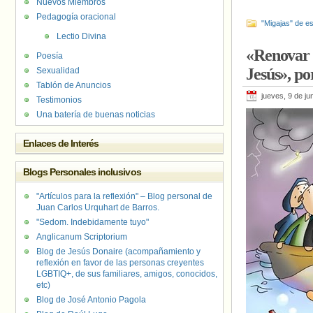
Nuevos Miembros
Pedagogía oracional
"Migajas" de es
Lectio Divina
«Renovar l
Poesía
Jesús», po
Sexualidad
Tablón de Anuncios
jueves, 9 de ju
Testimonios
Una batería de buenas noticias
Enlaces de Interés
Blogs Personales inclusivos
"Artículos para la reflexión" – Blog personal de
Juan Carlos Urquhart de Barros.
"Sedom. Indebidamente tuyo"
Anglicanum Scriptorium
Blog de Jesús Donaire (acompañamiento y
reflexión en favor de las personas creyentes
LGBTIQ+, de sus familiares, amigos, conocidos,
etc)
Blog de José Antonio Pagola