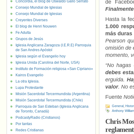
de Facebo
Concordia, el blog de Oswaldo Gallo Serrato
Consejo Mundial de Iglesias
Finalmente
Consejo Mundial de Iglesias
Hasta la fe
Creyentes Diverses
1.000 resp
El blog de Henri Nouwen
Fe Adulta
más duras
Grupos de Jesús
Pearson qui
Iglesia Anglicana Zaragoza (I.E.R.E) Parroquia
omisión de e
de San Andres Apóstol
momento, vo
Iglesia según el Evangelio hoy
Iglesia Unida (Carolina del Norte, USA)
“No hagas 
Instituto de Formación religiosa «San Cipriano»
debes esta
Kairos Evangelio
erguida.
Ha
La otra Iglesia.
valor
. No e
Lupa Protestante
Misión Sacerdotal Tercermundista (Argentina)
Fuente
Noti
Misión Sacerdotal Tercermundista (Chile)
General
,
Histo
Parroquia de San Esteban (Iglesia Anglicana
Anthony Willia
de Toronto, Canadá)
PodcastyRadio (Cristianos)
Chris Mosi
Por tantas
reglament
Redes Cristianas