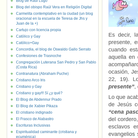
Blog de Raúl Lugo
Blog del obispo Raúl Vera en Religión Digital
Carmelita contemplativo en la ciudad (un blog
oracional en la escuela de Teresa de Jhs y
Juan de la +)
Cartujo con licencia propia
Es decir, l
Católico y Gay
presente, e
Católico+Gay
cuando est
Concordia, el blog de Oswaldo Gallo Serrato
Confesiones de Trasnoche
aquella en 
Congregación Luterana San Pedro y San Pablo
acompañaron
(Costa Rica)
ocasión, Je
Contranatura (Abraham Puche)
22, 19). Lo
Cristiano Arco Iris
presente”
,
Cristiano y Gay
Cristiano y gay!!! Sí ¿y qué?
Lo que acab
El Blog de Abdennur Prado
de Jesús co
El Blog de Xabier Pikaza
“cena pas
El cristiano indignado
del cordero
El Frasco de Alabastro
Escrituras Inclusivas
esclavos e
Espiritualidad caminante (cristiana y
evangelios 
ecuménica)