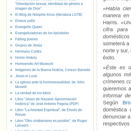
“Orientación sexual, identidad de género e
«Había cie
imagen de Dios” .
El Blog de Nimphie Knox (literatura LGTB)
manera en q
Enlace judío
Harris.
«Un
Evangelio Queer.
cifra para
Evangelizadoras de los Apóstoles
domésticos 
Falling poems
someterá a 
Grupos de Jesús
norte y sur
Hermano Cortés
éxito.
Homo History
Homoerotic Art Museum
«Éste es o
Imágenes de la Buena Noticia, Cerezo Barredo
algunos mi
Jesús in Love
crímenes co
La iglesia ante la homosexualidad, de John
Mcneill
queremos an
La verdad de los kikos
informar de
Libro "Jesús de Nazaret. Aproximación
Según
Br
histórica" de José Antonio Pagola (PDF)
doméstica 
Libro "La Amistad Espiritual", de Elredo de
Rieval.
denunciar a
Libro "Otro cristianismo es posible", de Roger
respectivos 
Lenaers