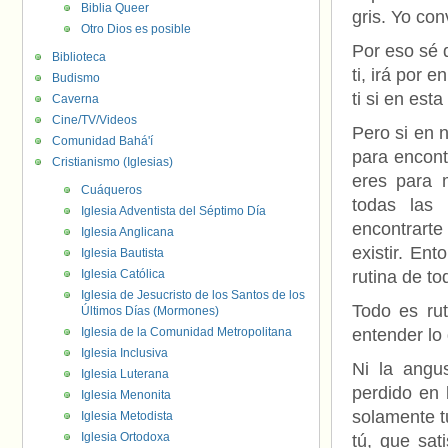
Biblia Queer
gris. Yo con
Otro Dios es posible
Por eso sé 
Biblioteca
ti, irá por 
Budismo
ti si en est
Caverna
Cine/TV/Videos
Pero si en 
Comunidad Bahá'í
para encont
Cristianismo (Iglesias)
eres para 
Cuáqueros
todas las
Iglesia Adventista del Séptimo Día
encontrart
Iglesia Anglicana
existir. En
Iglesia Bautista
Iglesia Católica
rutina de to
Iglesia de Jesucristo de los Santos de los
Todo es rut
Últimos Días (Mormones)
Iglesia de la Comunidad Metropolitana
entender lo
Iglesia Inclusiva
Ni la angus
Iglesia Luterana
perdido en 
Iglesia Menonita
solamente tu
Iglesia Metodista
Iglesia Ortodoxa
tú, que sat