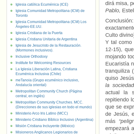
dirá misa, p
Iglesia católica Ecuménica (ICE)
Pablo,
Estel
Iglesia Comunidad Metropolitana (ICM) de
Toronto
Conclusión:
Iglesia Comunidad Metropolitana (ICM) Los
Ángeles-EE.UU.
exactament
Iglesia Cristiana de la Puerta
Culto divin
Iglesia Cristiana Unitaria de Argentina
Y tal como 
Iglesia de Jesucristo de la Restauración.
12-15), que
(Mormones inclusivos).
mojando tod
Inclusive Orthodoxy
Institute for Welcoming Resources
Eucaristía n
La Iglesia Liberación Latina, Cristiana
tranquiliza
Ecuménica Inclusiva (Chile)
quiso Jesús
meTanoia (Grupo ecuménico inclusivo,
la socieda
Andalucía oriental)
Metropolitan Community Church (Página
actual la 
central, en inglés)
repitiendo l
Metropolitan Community Churches. MCC.
que se expr
(Direcciones de sus iglesias en todo el mundo)
de Jesús, e
Ministerio Arco Iris Latino (MCC)
Ministerio Cristiano Bíblico Inclusivo (Argentina)
más
“pelig
Misión Cristiana Incluyente (México)
empezará a 
Misioneros Anglicanos Legionarios de