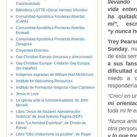
llevand
Espiritualidad)
vida enter
Biblioteca LGTTB «Oscar Hermes Villordo»
ha quitad
Comunidad Apostólica Fronteras Abiertas
(CAFA)
mí”
, escr
Comunidad Apostólica Fronteras Abiertas
“y nunca he
Euskadi
Comunidad Apostólica Fronteras Abiertas
Trey Pears
Zaragoza
Sunday
, m
Creyentes Diverses
de esta s
Gay Christian Europe (recursos y direcciones)
a sus fans
Gay Christian Europe- Cristiano Gay Europa
(en español)
dificultad
Imágenes sagradas de William Hart McNichols
miedo a c
Institute for Welcoming Resources
respondería
Instituto de Formación religiosa «San Cipriano»
Jesús in Love
“Crecí en u
La iglesia ante la homosexualidad, de John
mi orienta
Mcneill
toda mi fe e
Libro "Jesús de Nazaret. Aproximación
histórica" de José Antonio Pagola (PDF)
“Nunca ant
Libro "La Amistad Espiritual", de Elredo de
otra person
Rieval.
Libro "Otro cristianismo es posible", de Roger
y lo que t