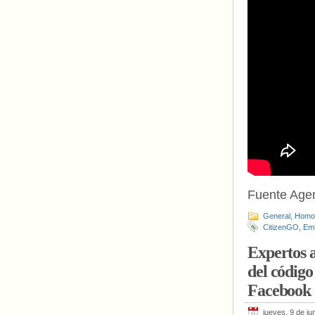
Fuente Age
General
,
Homof
CitizenGO
,
Em
Expertos a
del códig
Facebook 
jueves, 9 de ju