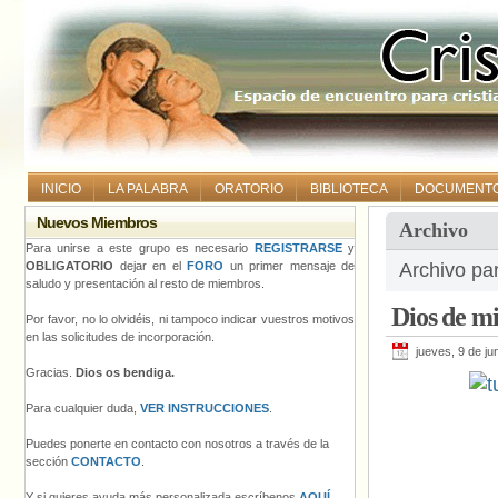
INICIO
LA PALABRA
ORATORIO
BIBLIOTECA
DOCUMENT
Nuevos Miembros
Archivo
Para unirse a este grupo es necesario
REGISTRARSE
y
OBLIGATORIO
dejar en el
FORO
un primer mensaje de
Archivo pa
saludo y presentación al resto de miembros.
Dios de mi
Por favor, no lo olvidéis, ni tampoco indicar vuestros motivos
en las solicitudes de incorporación.
jueves, 9 de ju
Gracias.
Dios os bendiga.
Para cualquier duda,
VER INSTRUCCIONES
.
Puedes ponerte en contacto con nosotros a través de la
sección
CONTACTO
.
Y si quieres ayuda más personalizada escríbenos
AQUÍ