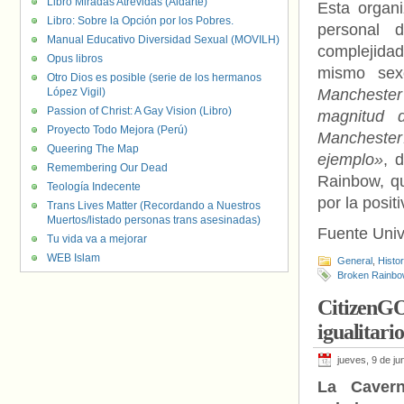
Libro Miradas Atrevidas (Aldarte)
Esta organ
Libro: Sobre la Opción por los Pobres.
personal d
Manual Educativo Diversidad Sexual (MOVILH)
complejidad
Opus libros
mismo se
Otro Dios es posible (serie de los hermanos
López Vigil)
Manchester 
Passion of Christ: A Gay Vision (Libro)
magnitud 
Proyecto Todo Mejora (Perú)
Manchester…
Queering The Map
ejemplo»
, 
Remembering Our Dead
Rainbow, qu
Teología Indecente
por la posit
Trans Lives Matter (Recordando a Nuestros
Muertos/listado personas trans asesinadas)
Fuente Uni
Tu vida va a mejorar
WEB Islam
General
,
Histo
Broken Rainbo
CitizenGO
igualitari
jueves, 9 de ju
La Caver