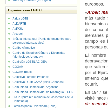
The Gay Christian (en inglés)
europeos.
Organizaciones LGTBI+
«
Arbeit ma
más tarde s
África LGTB
bienvenida 
ALDARTE
AMPGIL
de concent
Arcopoli
alemanes p
Brújula Intersexual (Punto de encuentro para
campo es h
personas intersexuales)
personas qu
Caribe Afirmativo
Centro de Estudios Género y Diversidad
El nombre 
(Montevideo, Uruguay)
depravación
Coalición LGBTILAC-OEA
que saliero
COGAM
COGAM (Blog)
por el Ejérc
Colectivo Lambda (Valencia)
infierno qu
Colectivo LGTB GAMÁ (Islas Canarias)
ocurrir.
Comunidad Homosexual Argentina
En 1947 se 
Comunidad Homosexual de Nicaragua – CHN
Día Púrpura (en memoria de las víctimas de la
visité hace
Homofobia)
de memori
Familias por la Diversidad (Chile)