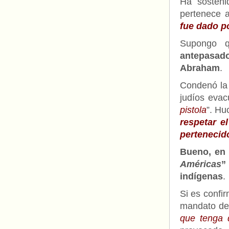
Ha sosteni
pertenece a
fue dado p
Supongo
antepasado 
Abraham
.
Condenó la 
judíos evac
pistola
”. H
respetar e
pertenecido
Bueno, en 
Américas
”
indígenas
.
Si es confi
mandato de 
que tenga 