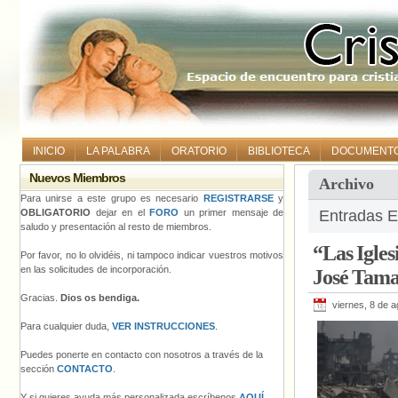
INICIO
LA PALABRA
ORATORIO
BIBLIOTECA
DOCUMENT
Nuevos Miembros
Archivo
Para unirse a este grupo es necesario
REGISTRARSE
y
OBLIGATORIO
dejar en el
FORO
un primer mensaje de
Entradas E
saludo y presentación al resto de miembros.
“Las Igles
Por favor, no lo olvidéis, ni tampoco indicar vuestros motivos
en las solicitudes de incorporación.
José Tam
Gracias.
Dios os bendiga.
viernes, 8 de 
Para cualquier duda,
VER INSTRUCCIONES
.
Puedes ponerte en contacto con nosotros a través de la
sección
CONTACTO
.
Y si quieres ayuda más personalizada escríbenos
AQUÍ