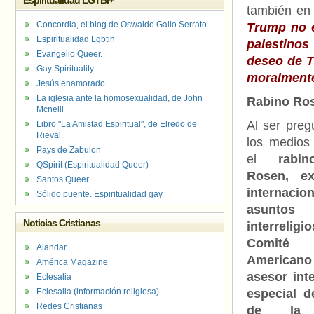
Espiritualidad LGTBI+
también en l
Concordia, el blog de Oswaldo Gallo Serrato
Trump no e
Espiritualidad Lgbtih
palestinos 
Evangelio Queer.
deseo de T
Gay Spirituality
moralmente
Jesús enamorado
La iglesia ante la homosexualidad, de John
Rabino Ros
Mcneill
Al ser preg
Libro "La Amistad Espiritual", de Elredo de
Rieval.
los medios 
Pays de Zabulon
el
rabi
QSpirit (Espiritualidad Queer)
Rosen, ex
Santos Queer
internac
Sólido puente. Espiritualidad gay
asuntos
Noticias Cristianas
interrelig
Comité
Alandar
Americano
América Magazine
asesor inte
Eclesalia
Eclesalia (información religiosa)
especial d
Redes Cristianas
de la 