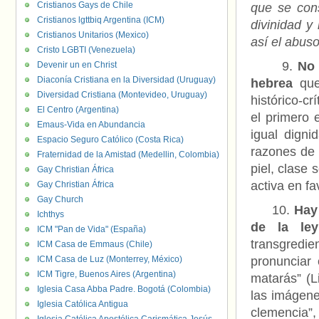
Cristianos Gays de Chile
que se cons
Cristianos lgttbiq Argentina (ICM)
divinidad y
Cristianos Unitarios (Mexico)
así el abuso
Cristo LGBTI (Venezuela)
9.
No s
Devenir un en Christ
Diaconía Cristiana en la Diversidad (Uruguay)
hebrea
que 
Diversidad Cristiana (Montevideo, Uruguay)
histórico-c
El Centro (Argentina)
el primero 
Emaus-Vida en Abundancia
igual digni
Espacio Seguro Católico (Costa Rica)
razones de 
Fraternidad de la Amistad (Medellin, Colombia)
piel, clase 
Gay Christian África
activa en fav
Gay Christian África
Gay Church
10.
Hay 
Ichthys
de la le
ICM "Pan de Vida" (España)
transgred
ICM Casa de Emmaus (Chile)
ICM Casa de Luz (Monterrey, México)
pronunciar 
ICM Tigre, Buenos Aires (Argentina)
matarás” (L
Iglesia Casa Abba Padre. Bogotá (Colombia)
las imágene
Iglesia Católica Antigua
clemencia”,