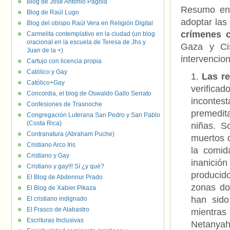
Blog de José Antonio Pagola
Resumo en 
Blog de Raúl Lugo
adoptar las 
Blog del obispo Raúl Vera en Religión Digital
crímenes 
Carmelita contemplativo en la ciudad (un blog
oracional en la escuela de Teresa de Jhs y
Gaza y Cis
Juan de la +)
intervencion
Cartujo con licencia propia
Católico y Gay
Las re
Católico+Gay
verifica
Concordia, el blog de Oswaldo Gallo Serrato
inconte
Confesiones de Trasnoche
premedita
Congregación Luterana San Pedro y San Pablo
(Costa Rica)
niñas. S
Contranatura (Abraham Puche)
muertos 
Cristiano Arco Iris
la comid
Cristiano y Gay
inanició
Cristiano y gay!!! Sí ¿y qué?
producid
El Blog de Abdennur Prado
zonas do
El Blog de Xabier Pikaza
han sido
El cristiano indignado
El Frasco de Alabastro
mientra
Escrituras Inclusivas
Netanyah