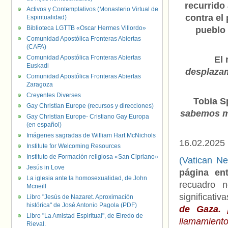
recurrido
Activos y Contemplativos (Monasterio Virtual de
contra el
Espiritualidad)
Biblioteca LGTTB «Oscar Hermes Villordo»
pueblo 
Comunidad Apostólica Fronteras Abiertas
(CAFA)
Comunidad Apostólica Fronteras Abiertas
El 
Euskadi
desplazam
Comunidad Apostólica Fronteras Abiertas
Zaragoza
Creyentes Diverses
Tobia Sp
Gay Christian Europe (recursos y direcciones)
sabemos me
Gay Christian Europe- Cristiano Gay Europa
(en español)
Imágenes sagradas de William Hart McNichols
16.02.2025
Institute for Welcoming Resources
Instituto de Formación religiosa «San Cipriano»
(Vatican N
Jesús in Love
página en
La iglesia ante la homosexualidad, de John
recuadro 
Mcneill
significativa
Libro "Jesús de Nazaret. Aproximación
histórica" de José Antonio Pagola (PDF)
de Gaza. 
Libro "La Amistad Espiritual", de Elredo de
llamamiento
Rieval.