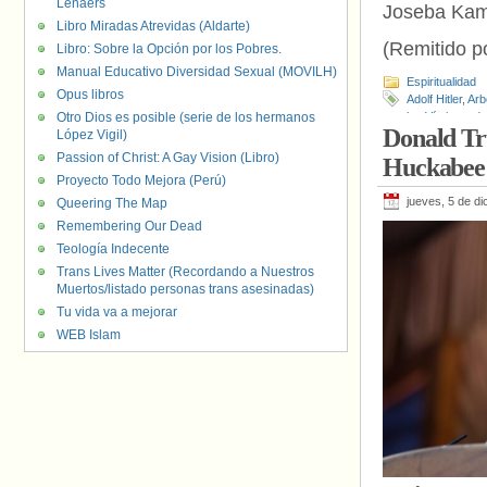
Lenaers
Joseba Kam
Libro Miradas Atrevidas (Aldarte)
(Remitido po
Libro: Sobre la Opción por los Pobres.
Manual Educativo Diversidad Sexual (MOVILH)
Espiritualidad
Opus libros
Adolf Hitler
,
Arb
Otro Dios es posible (serie de los hermanos
las Víctimas d
Donald Tr
López Vigil)
Reich
Passion of Christ: A Gay Vision (Libro)
Huckabee 
Proyecto Todo Mejora (Perú)
jueves, 5 de d
Queering The Map
Remembering Our Dead
Teología Indecente
Trans Lives Matter (Recordando a Nuestros
Muertos/listado personas trans asesinadas)
Tu vida va a mejorar
WEB Islam