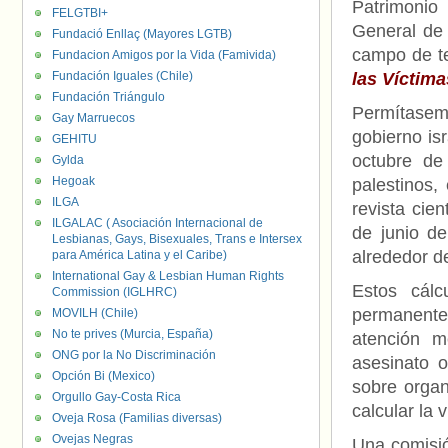
Patrimoni
FELGTBI+
General de 
Fundació Enllaç (Mayores LGTB)
campo de te
Fundacion Amigos por la Vida (Famivida)
Fundación Iguales (Chile)
las Víctim
Fundación Triángulo
Permítasem
Gay Marruecos
gobierno isr
GEHITU
octubre de
Gylda
Hegoak
palestinos,
ILGA
revista cien
ILGALAC ( Asociación Internacional de
de junio de
Lesbianas, Gays, Bisexuales, Trans e Intersex
alrededor de
para América Latina y el Caribe)
International Gay & Lesbian Human Rights
Estos cálc
Commission (IGLHRC)
permanentes,
MOVILH (Chile)
No te prives (Murcia, España)
atención m
ONG por la No Discriminación
asesinato o
Opción Bi (Mexico)
sobre organ
Orgullo Gay-Costa Rica
calcular la 
Oveja Rosa (Familias diversas)
Ovejas Negras
Una comisió