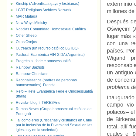
exterminio 
Kinship (Adventistas gays y lesbianas)
LGBT Religious Archives Network
millones de 
MAR Málaga
Después de 
New Ways Ministry
Oświęcim (A
Noticias Comunidad Homosexual Católica
lugar más «
Other Sheep
Otras Ovejas
con una red
Outreach (un recurso católico LGTBQ)
países. Por
Pastoral Ecuménica VIH-SIDA (Argentina)
Wigand pr
Progetto su fede e omosessualità
responsable
Rainbow Baptists
un antiguo 
Rainbow Christians
de concentr
Reconaissance (padres de personas
homosexuales). Francia
problema de
Refo – Rete Evangelica Fede e Omosessualità
(Italia)
Inaugurado 
Revista- blog InTERESArte.
campo vio 
Rumos Novos (Grupo homosexual católico de
polacos– el
Portugal)
de Birkena
Tal como eres (Cristianas y cristianos en Chile
por la inclusión de la Diversidad Sexual en las
total, allí 
iglesias y en la sociedad)
cuales el 