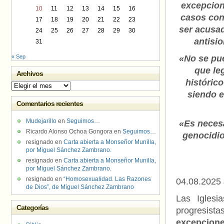
excepcion
10
11
12
13
14
15
16
casos con 
17
18
19
20
21
22
23
ser acusad
24
25
26
27
28
29
30
antisi
31
« Sep
«No se pue
que le
Archivos
históric
Archivos
siendo e
Comentarios recientes
Mudejarillo
en
Seguimos…
«Es necesa
Ricardo Alonso Ochoa Gongora
en
Seguimos…
genocidio
resignado
en
Carta abierta a Monseñor Munilla,
por Miguel Sánchez Zambrano.
resignado
en
Carta abierta a Monseñor Munilla,
por Miguel Sánchez Zambrano.
resignado
en
“Homosexualidad. Las Razones
04.08.2025
de Dios”, de Miguel Sánchez Zambrano
Las Iglesia
Categorías
progresis
excepcione