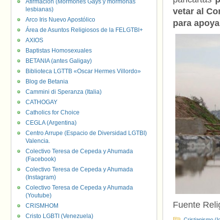
Afirmación (Mormones Gays y mormonas
lesbianas)
vetar al C
Arco Iris Nuevo Apostólico
para apoya
Área de Asuntos Religiosos de la FELGTBI+
AXIOS
Baptistas Homosexuales
BETANIA (antes Galigay)
Biblioteca LGTTB «Oscar Hermes Villordo»
Blog de Betania
Cammini di Speranza (Italia)
CATHOGAY
Catholics for Choice
CEGLA (Argentina)
Centro Arrupe (Espacio de Diversidad LGTBI)
Valencia.
Colectivo Teresa de Cepeda y Ahumada
(Facebook)
Colectivo Teresa de Cepeda y Ahumada
(Instagram)
Colectivo Teresa de Cepeda y Ahumada
(Youtube)
Fuente Relig
CRISMHOM
Cristo LGBTI (Venezuela)
Cristianismo (I