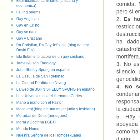
Espiritualidad caminante (cristiana y
comida. 
ecuménica)
pero sí 
Falling poems
Es ho
Gay Anglican
Gay en Cristo
restricc
Gay se nace.
destrucc
Gay y Cristiano
ha dado
I'm Christian, I'm Gay, let's talk (blog del rev.
catastro
David Eck)
mortífera
Isla flotante: bitácora de un gay cristiano
James Alison Theology
No es 
John Shelby Spong en español
silencio.
La Casulla de San Ildefonso
genocidio,
La Ciudad Perdida de Nivorg
No s
La web de JOHN SHELBY SPONG en español
condenar
Los Universículos del Hermano Cortés
responsab
Mano a mano con el Pastor
la ciudad
Mesoletot (blog de una mujer judía y lesbiana)
Moradas de Deus (portugués)
Hay
Moral y Doctrina LGBTI
apoyada 
Mundo Homo
como ha 
Nuestra Señora de los Homosexuales
diario: