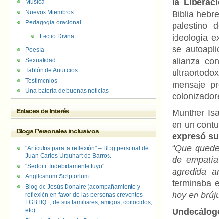
la Liberac
Música
Nuevos Miembros
Biblia hebr
Pedagogía oracional
palestino d
Lectio Divina
ideología e
se autoapli
Poesía
alianza con
Sexualidad
Tablón de Anuncios
ultraortodo
Testimonios
mensaje pro
Una batería de buenas noticias
colonizador
Enlaces de Interés
Munther Isa
en un contu
Blogs Personales inclusivos
expresó su 
“
Que quede 
"Artículos para la reflexión" – Blog personal de
Juan Carlos Urquhart de Barros.
de empatía
"Sedom. Indebidamente tuyo"
agredida a
Anglicanum Scriptorium
terminaba e
Blog de Jesús Donaire (acompañamiento y
hoy en brúj
reflexión en favor de las personas creyentes
LGBTIQ+, de sus familiares, amigos, conocidos,
etc)
Undecálog