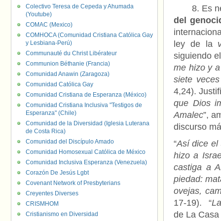
Colectivo Teresa de Cepeda y Ahumada
8. Es ne
(Youtube)
del genoci
COMAC (Mexico)
internacion
COMHOCA (Comunidad Cristiana Católica Gay
ley de la
y Lesbiana-Perú)
Communauté du Christ Libérateur
siguiendo el
Communion Béthanie (Francia)
me hizo y a
Comunidad Anawin (Zaragoza)
siete veces
Comunidad Católica Gay
4,24). Justi
Comunidad Cristiana de Esperanza (México)
que Dios i
Comunidad Cristiana Inclusiva "Testigos de
Esperanza" (Chile)
Amalec
”, a
Comunidad de la Diversidad (Iglesia Luterana
discurso más
de Costa Rica)
Comunidad del Discípulo Amado
“
Así dice e
Comunidad Homosexual Católica de México
hizo a Isra
Comunidad Inclusiva Esperanza (Venezuela)
castiga a A
Corazón De Jesús Lgbt
piedad: mat
Covenant Network of Presbyterians
ovejas, cam
Creyentes Diverses
17-19). “
La
CRISMHOM
de La Casa 
Cristianismo en Diversidad