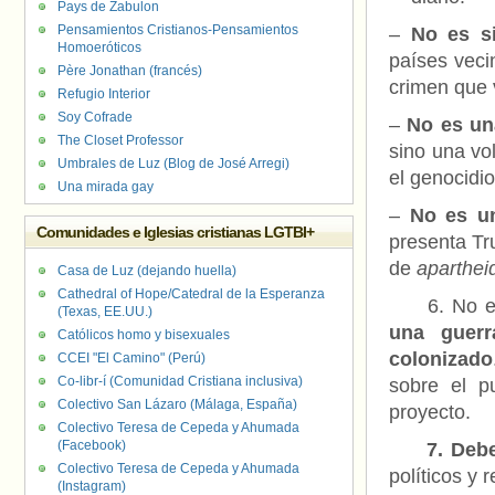
Pays de Zabulon
Pensamientos Cristianos-Pensamientos
–
No es s
Homoeróticos
países veci
Père Jonathan (francés)
crimen que v
Refugio Interior
Soy Cofrade
–
No es un
The Closet Professor
sino una vo
Umbrales de Luz (Blog de José Arregi)
el genocidio
Una mirada gay
–
No es un
Comunidades e Iglesias cristianas LGTBI+
presenta Tr
de
aparthe
Casa de Luz (dejando huella)
Cathedral of Hope/Catedral de la Esperanza
6. No esta
(Texas, EE.UU.)
una guerr
Católicos homo y bisexuales
colonizado
CCEI "El Camino" (Perú)
Co-libr-í (Comunidad Cristiana inclusiva)
sobre el p
Colectivo San Lázaro (Málaga, España)
proyecto.
Colectivo Teresa de Cepeda y Ahumada
(Facebook)
7. Debe c
Colectivo Teresa de Cepeda y Ahumada
políticos y 
(Instagram)