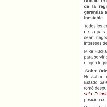
Donald Trum
de la reg
garantiza 
inestable
.
Todos los e
de su país 
sean negoc
intereses de
Mike Huckab
para servir
ningún luga
Sobre Ori
Huckabee ha
Estado pale
tomó despué
solo Estad
posición con