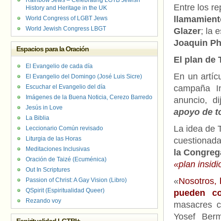
Rainbow Jews – Celebrating LGTB Jewish
Entre los re
History and Heritage in the UK
llamamient
World Congress of LGBT Jews
World Jewish Congress LBGT
Glazer
; la 
Joaquin Ph
Espacios para la Oración
El plan de
El Evangelio de cada día
En un artíc
El Evangelio del Domingo (José Luis Sicre)
Escuchar el Evangelio del día
campaña In
Imágenes de la Buena Noticia, Cerezo Barredo
anuncio, dij
Jesús in Love
apoyo de to
La Biblia
La idea de 
Leccionario Común revisado
Liturgia de las Horas
cuestionada
Meditaciones Inclusivas
la Congreg
Oración de Taizé (Ecuménica)
«plan insidi
Out In Scriptures
«
Nosotros,
l
Passion of Christ: A Gay Vision (Libro)
QSpirit (Espiritualidad Queer)
pueden co
Rezando voy
masacres co
Yosef Ber