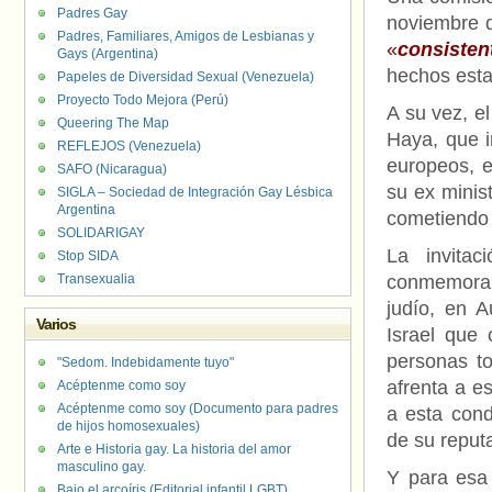
Padres Gay
noviembre 
Padres, Familiares, Amigos de Lesbianas y
«
consisten
Gays (Argentina)
hechos estab
Papeles de Diversidad Sexual (Venezuela)
Proyecto Todo Mejora (Perú)
A su vez, e
Queering The Map
Haya, que i
REFLEJOS (Venezuela)
europeos, e
SAFO (Nicaragua)
su ex minis
SIGLA – Sociedad de Integración Gay Lésbica
Argentina
cometiendo 
SOLIDARIGAY
La invitac
Stop SIDA
Transexualia
conmemorar 
judío, en A
Varios
Israel que
personas t
"Sedom. Indebidamente tuyo"
afrenta a e
Acéptenme como soy
Acéptenme como soy (Documento para padres
a esta con
de hijos homosexuales)
de su reputa
Arte e Historia gay. La historia del amor
masculino gay.
Y para esa 
Bajo el arcoíris (Editorial infantil LGBT).