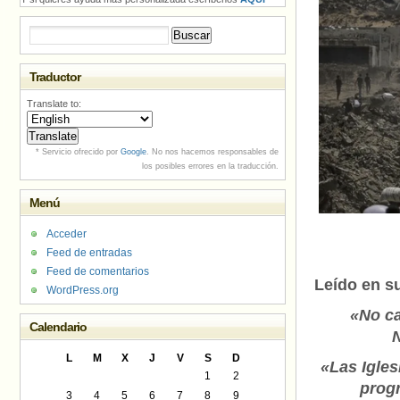
Buscar:
Traductor
Translate to:
* Servicio ofrecido por
Google
. No nos hacemos responsables de
los posibles errores en la traducción.
Menú
Acceder
Feed de entradas
Feed de comentarios
Leído en s
WordPress.org
«No ca
Calendario
N
L
M
X
J
V
S
D
«Las Igles
1
2
progr
3
4
5
6
7
8
9