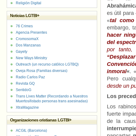
Religión Digital
Abrahámic
es útil para
Noticias LGTBI+
«
tal como
76 Crimes
embargo, t
Agencia Presentes
hacer ning
CromosomaX
del espect
Dos Manzanas
por tanto,
Gayety
“Desplaza
New Ways Ministry
Convenció
Outreach (un recurso católico LGTBQ)
inmoral
«
. 
Oveja Rosa (Familias diversas)
Radio Carlos Paz
Pero cualq
Revista GQ
desde un pu
SentidoG
Los preced
Trans Lives Matter (Recordando a Nuestros
Muertos/listado personas trans asesinadas)
Los rabino
XtraMagazine
fuerte impa
Organizaciones cristianas LGTBI+
de la caus
interrump
ACGIL (Barcelona)
pancartas
p