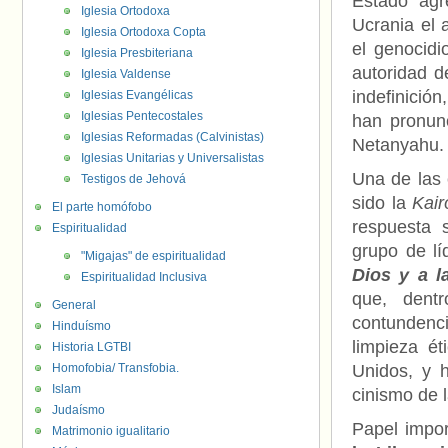
Estado agre
Iglesia Ortodoxa
Ucrania el a
Iglesia Ortodoxa Copta
el genocidi
Iglesia Presbiteriana
autoridad d
Iglesia Valdense
indefinició
Iglesias Evangélicas
Iglesias Pentecostales
han pronun
Iglesias Reformadas (Calvinistas)
Netanyahu.
Iglesias Unitarias y Universalistas
Una de las 
Testigos de Jehová
sido la
Kair
El parte homófobo
respuesta 
Espiritualidad
grupo de lí
"Migajas" de espiritualidad
Dios y a l
Espiritualidad Inclusiva
que, dent
General
contundencia
Hinduísmo
limpieza ét
Historia LGTBI
Homofobia/ Transfobia.
Unidos, y 
Islam
cinismo de l
Judaísmo
Papel impor
Matrimonio igualitario