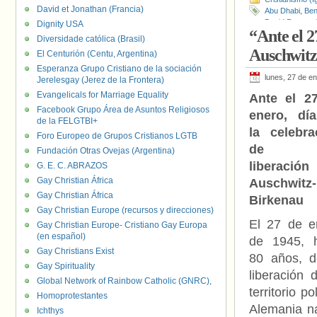
David et Jonathan (Francia)
Abu Dhabi
,
Ben
David Rosen
,
Dignity USA
“Ante el 2
étnica
,
Massac
Diversidade católica (Brasil)
Spitzer
,
Tony K
Auschwitz
El Centurión (Centu, Argentina)
Esperanza Grupo Cristiano de la sociación
lunes, 27 de e
Jerelesgay (Jerez de la Frontera)
Evangelicals for Marriage Equality
Ante el 2
Facebook Grupo Área de Asuntos Religiosos
enero, dí
de la FELGTBI+
la celebra
Foro Europeo de Grupos Cristianos LGTB
de 
Fundación Otras Ovejas (Argentina)
liberació
G. E. C. ABRAZOS
Gay Christian África
Auschwitz-
Gay Christian África
Birkenau
Gay Christian Europe (recursos y direcciones)
El 27 de e
Gay Christian Europe- Cristiano Gay Europa
(en español)
de 1945, 
Gay Christians Exist
80 años, d
Gay Spirituality
liberación
Global Network of Rainbow Catholic (GNRC),
territorio 
Homoprotestantes
Alemania n
Ichthys