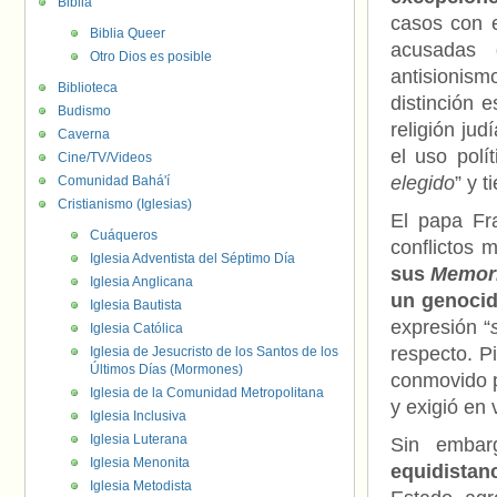
Biblia
casos con e
Biblia Queer
acusadas d
Otro Dios es posible
antisionis
Biblioteca
distinción 
Budismo
religión jud
Caverna
el uso polí
Cine/TV/Videos
elegido
” y t
Comunidad Bahá'í
Cristianismo (Iglesias)
El papa Fr
Cuáqueros
conflictos 
Iglesia Adventista del Séptimo Día
sus
Memor
Iglesia Anglicana
un genocid
Iglesia Bautista
expresión “
Iglesia Católica
respecto. Pi
Iglesia de Jesucristo de los Santos de los
Últimos Días (Mormones)
conmovido p
Iglesia de la Comunidad Metropolitana
y exigió en 
Iglesia Inclusiva
Iglesia Luterana
Sin emba
Iglesia Menonita
equidistanc
Iglesia Metodista