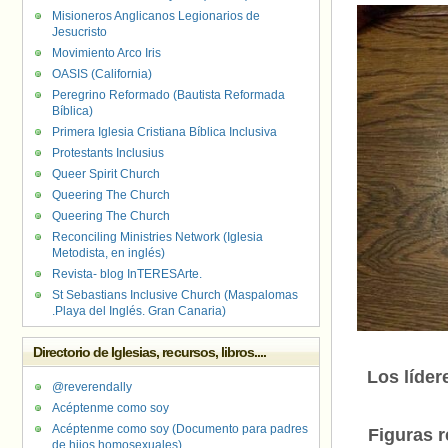
Misioneros Anglicanos Legionarios de
Jesucristo
Movimiento Arco Iris
OASIS (California)
Peregrino Reformado (Bautista Reformada
Bíblica)
Primera Iglesia Cristiana Bíblica Inclusiva
Protestants Inclusius
Queer Spirit Church
Queering The Church
Queering The Church
Reconciling Ministries Network (Iglesia
Metodista, en inglés)
Revista- blog InTERESArte.
St Sebastians Inclusive Church (Maspalomas
.Playa del Inglés. Gran Canaria)
Directorio de Iglesias, recursos, libros....
Los líder
@reverendally
Acéptenme como soy
Acéptenme como soy (Documento para padres
Figuras r
de hijos homosexuales)