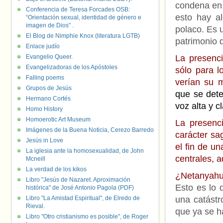
condena en
Conferencia de Teresa Forcades OSB:
esto hay al
“Orientación sexual, identidad de género e
imagen de Dios” .
polaco. Es u
El Blog de Nimphie Knox (literatura LGTB)
patrimonio 
Enlace judío
Evangelio Queer.
La presenci
Evangelizadoras de los Apóstoles
sólo para l
Falling poems
verían su 
Grupos de Jesús
que se dete
Hermano Cortés
voz alta y c
Homo History
Homoerotic Art Museum
La presenc
Imágenes de la Buena Noticia, Cerezo Barredo
carácter sa
Jesús in Love
el fin de u
La iglesia ante la homosexualidad, de John
centrales, 
Mcneill
La verdad de los kikos
¿Netanyahu
Libro "Jesús de Nazaret. Aproximación
Esto es lo 
histórica" de José Antonio Pagola (PDF)
Libro "La Amistad Espiritual", de Elredo de
una catástr
Rieval.
que ya se 
Libro "Otro cristianismo es posible", de Roger