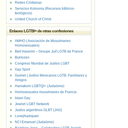
Redes Cristianas
Servicios Koinonia (Recursos bíblicos-
teológicos)
United Church of Christ
Enlaces LGTBI+ de otras confesiones
AMHO ( Asociación de Musulmanes
Homosexuales)
Beit Haverim – Groupe Juif LGTB de France
BuHozen
Congreso Mundial de Judíos LGBT
Gay Spirit
Guimel | Judíos Mexicanos LGTB, Familiares y
Amigos
Hamakom LGBTQI+ (Judaísmo)
Homosexuales musulmanes de Francia
Islam Gay
Jewish LGBT Network
Judíos argentinos GLBT (JAG)
Lovejihadspain
NCI Emanuel (Judaísmo)