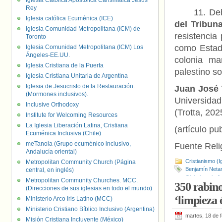
Iglesia Católica Apostólica Carismática Jesús
Rey
11. De
Iglesia católica Ecuménica (ICE)
del Tribun
Iglesia Comunidad Metropolitana (ICM) de
resistencia
Toronto
como Estado
Iglesia Comunidad Metropolitana (ICM) Los
Ángeles-EE.UU.
colonia mar
Iglesia Cristiana de la Puerta
palestino so
Iglesia Cristiana Unitaria de Argentina
Iglesia de Jesucristo de la Restauración.
Juan José
(Mormones inclusivos).
Universidad
Inclusive Orthodoxy
(Trotta, 202
Institute for Welcoming Resources
La Iglesia Liberación Latina, Cristiana
(artículo pu
Ecuménica Inclusiva (Chile)
meTanoia (Grupo ecuménico inclusivo,
Fuente Relig
Andalucía oriental)
Cristianismo (I
Metropolitan Community Church (Página
Benjamín Neta
central, en inglés)
Global por la Ju
Metropolitan Community Churches. MCC.
350 rabino
Liberación
,
Tib
(Direcciones de sus iglesias en todo el mundo)
‘limpieza 
Ministerio Arco Iris Latino (MCC)
Ministerio Cristiano Bíblico Inclusivo (Argentina)
martes, 18 de 
Misión Cristiana Incluyente (México)