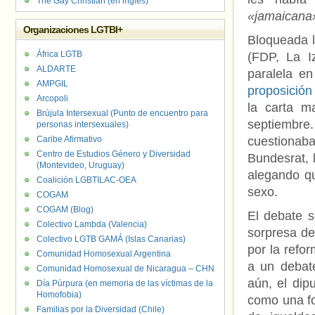
The Gay Christian (en inglés)
«jamaicana
Organizaciones LGTBI+
Bloqueada l
África LGTB
(FDP, La I
ALDARTE
paralela e
AMPGIL
proposición
Arcopoli
la carta 
Brújula Intersexual (Punto de encuentro para
septiembre.
personas intersexuales)
Caribe Afirmativo
cuestionab
Centro de Estudios Género y Diversidad
Bundesrat, l
(Montevideo, Uruguay)
alegando qu
Coalición LGBTILAC-OEA
sexo.
COGAM
COGAM (Blog)
El debate s
Colectivo Lambda (Valencia)
sorpresa de
Colectivo LGTB GAMÁ (Islas Canarias)
por la refor
Comunidad Homosexual Argentina
a un debat
Comunidad Homosexual de Nicaragua – CHN
aún, el dip
Día Púrpura (en memoria de las víctimas de la
Homofobia)
como una fo
Familias por la Diversidad (Chile)