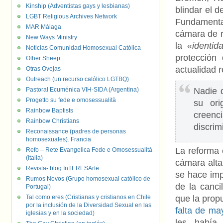
Kinship (Adventistas gays y lesbianas)
blindar el 
LGBT Religious Archives Network
Fundamenta
MAR Málaga
cámara de r
New Ways Ministry
la «
identi
Noticias Comunidad Homosexual Católica
protección
Other Sheep
actualidad r
Otras Ovejas
Outreach (un recurso católico LGTBQ)
Pastoral Ecuménica VIH-SIDA (Argentina)
Nadie 
Progetto su fede e omosessualità
su ori
Rainbow Baptists
creenc
Rainbow Christians
discrim
Reconaissance (padres de personas
homosexuales). Francia
La reforma c
Refo – Rete Evangelica Fede e Omosessualità
(Italia)
cámara alta
Revista- blog InTERESArte.
se hace imp
Rumos Novos (Grupo homosexual católico de
de la canci
Portugal)
Tal como eres (Cristianas y cristianos en Chile
que la prop
por la inclusión de la Diversidad Sexual en las
falta de ma
iglesias y en la sociedad)
les había 