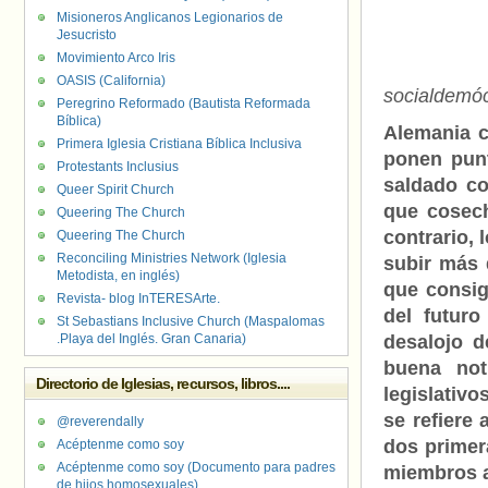
Misioneros Anglicanos Legionarios de
Jesucristo
Movimiento Arco Iris
OASIS (California)
socialdemócr
Peregrino Reformado (Bautista Reformada
Bíblica)
Alemania c
Primera Iglesia Cristiana Bíblica Inclusiva
ponen punto
Protestants Inclusius
saldado co
Queer Spirit Church
que cosech
Queering The Church
contrario, 
Queering The Church
Reconciling Ministries Network (Iglesia
subir más 
Metodista, en inglés)
que consig
Revista- blog InTERESArte.
del futuro
St Sebastians Inclusive Church (Maspalomas
.Playa del Inglés. Gran Canaria)
desalojo d
buena not
Directorio de Iglesias, recursos, libros....
legislativ
se refiere 
@reverendally
dos primer
Acéptenme como soy
Acéptenme como soy (Documento para padres
miembros a
de hijos homosexuales)