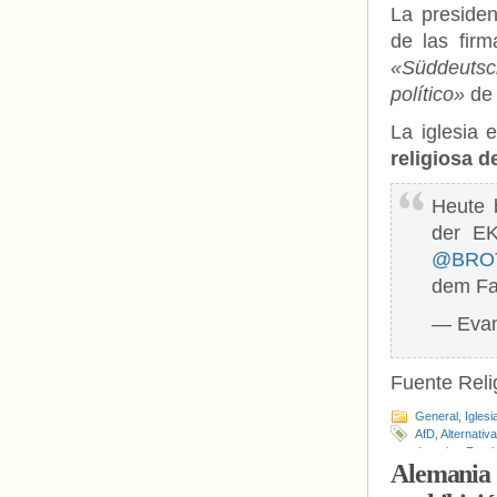
La preside
de las firm
«Süddeutsc
político»
de 
La iglesia 
religiosa d
Heute 
der E
@BROT_
dem Fa
— Evan
Fuente Relig
General
,
Iglesi
AfD
,
Alternativ
derecha
,
Frank
Alemania d
Katrin Göring-