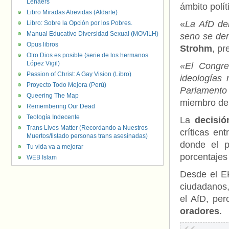
Lenaers
ámbito polí
Libro Miradas Atrevidas (Aldarte)
«
La AfD de
Libro: Sobre la Opción por los Pobres.
Manual Educativo Diversidad Sexual (MOVILH)
seno se den
Opus libros
Strohm
, pr
Otro Dios es posible (serie de los hermanos
López Vigil)
«El Congre
Passion of Christ: A Gay Vision (Libro)
ideologías 
Proyecto Todo Mejora (Perú)
Parlamento
Queering The Map
miembro del
Remembering Our Dead
Teología Indecente
La
decisió
Trans Lives Matter (Recordando a Nuestros
críticas en
Muertos/listado personas trans asesinadas)
donde el pa
Tu vida va a mejorar
porcentajes
WEB Islam
Desde el EK
ciudadanos,
el AfD, per
oradores
.