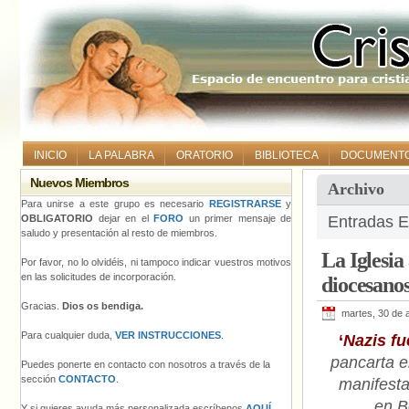
INICIO
LA PALABRA
ORATORIO
BIBLIOTECA
DOCUMENT
Nuevos Miembros
Archivo
Para unirse a este grupo es necesario
REGISTRARSE
y
OBLIGATORIO
dejar en el
FORO
un primer mensaje de
Entradas E
saludo y presentación al resto de miembros.
La Iglesia
Por favor, no lo olvidéis, ni tampoco indicar vuestros motivos
en las solicitudes de incorporación.
diocesano
Gracias.
Dios os bendiga.
martes, 30 de a
Para cualquier duda,
VER INSTRUCCIONES
.
‘
Nazis fu
pancarta e
Puedes ponerte en contacto con nosotros a través de la
sección
CONTACTO
.
manifesta
en B
Y si quieres ayuda más personalizada escríbenos
AQUÍ