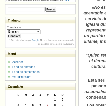
«No es
Buscar:
aceptable e
servicio d
Traductor
Iglesia qu
Translate to:
represent
un partido
* Servicio ofrecido por
Google
. No nos hacemos responsables de
difame, ins
los posibles errores en la traducción.
Menú
“Quien rep
el derec
Acceder
cultura
Feed de entradas
Feed de comentarios
WordPress.org
Esta ser
pasado
Calendario
nacionalis
L
M
X
J
V
S
D
condenaba
1
2
Los obisp
3
4
5
6
7
8
9