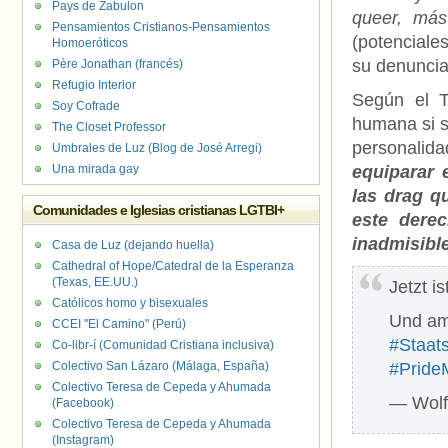
Pays de Zabulon
queer, más
Pensamientos Cristianos-Pensamientos
(potenciales
Homoeróticos
su denuncia
Père Jonathan (francés)
Refugio Interior
Según el T
Soy Cofrade
humana si s
The Closet Professor
personalida
Umbrales de Luz (Blog de José Arregi)
Una mirada gay
equiparar 
las drag q
Comunidades e Iglesias cristianas LGTBI+
este dere
inadmisib
Casa de Luz (dejando huella)
Cathedral of Hope/Catedral de la Esperanza
(Texas, EE.UU.)
Jetzt i
Católicos homo y bisexuales
Und am
CCEI "El Camino" (Perú)
#Staat
Co-libr-í (Comunidad Cristiana inclusiva)
Colectivo San Lázaro (Málaga, España)
#Pride
Colectivo Teresa de Cepeda y Ahumada
— Wolf
(Facebook)
Colectivo Teresa de Cepeda y Ahumada
(Instagram)