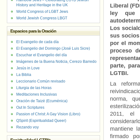
Rainbow Jews – Celebrating LGTB Jewish
Liberal (F
History and Heritage in the UK
World Congress of LGBT Jews
ley que 
World Jewish Congress LBGT
autodeterm
Los social
Espacios para la Oración
sus socios
El Evangelio de cada día
por el mom
El Evangelio del Domingo (José Luis Sicre)
proceso de
Escuchar el Evangelio del día
representa
Imágenes de la Buena Noticia, Cerezo Barredo
parte, par
Jesús in Love
LGTBI.
La Biblia
Leccionario Común revisado
La reform
Liturgia de las Horas
reivindicac
Meditaciones Inclusivas
norma, qu
Oración de Taizé (Ecuménica)
esterilizac
Out In Scriptures
2011, el 
Passion of Christ: A Gay Vision (Libro)
considerar
QSpirit (Espiritualidad Queer)
Rezando voy
mantiene la
firmado po