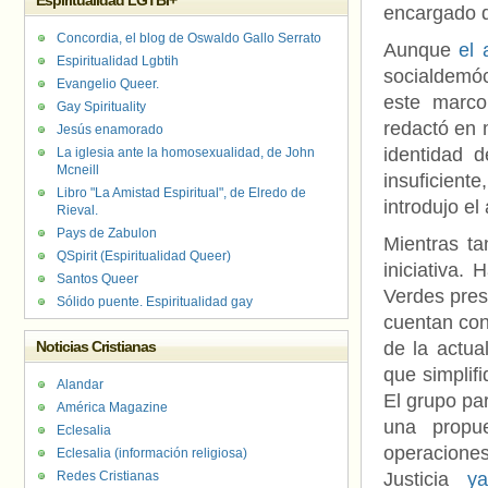
Espiritualidad LGTBI+
encargado d
Concordia, el blog de Oswaldo Gallo Serrato
Aunque
el 
Espiritualidad Lgbtih
socialdemóc
Evangelio Queer.
este marco 
Gay Spirituality
redactó en 
Jesús enamorado
identidad d
La iglesia ante la homosexualidad, de John
Mcneill
insuficiente
Libro "La Amistad Espiritual", de Elredo de
introdujo e
Rieval.
Pays de Zabulon
Mientras ta
QSpirit (Espiritualidad Queer)
iniciativa.
Santos Queer
Verdes pres
Sólido puente. Espiritualidad gay
cuentan con
Noticias Cristianas
de la actua
que simplif
Alandar
El grupo par
América Magazine
una propu
Eclesalia
operacione
Eclesalia (información religiosa)
Redes Cristianas
Justicia
y