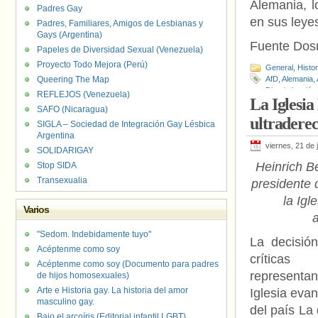
Alemania, 
Padres Gay
en sus leye
Padres, Familiares, Amigos de Lesbianas y
Gays (Argentina)
Fuente Do
Papeles de Diversidad Sexual (Venezuela)
Proyecto Todo Mejora (Perú)
General
,
Histo
Queering The Map
AfD
,
Alemania
,
Discriminación
REFLEJOS (Venezuela)
La Iglesia
Turingia
,
Volker
SAFO (Nicaragua)
ultraderec
SIGLA – Sociedad de Integración Gay Lésbica
Argentina
viernes, 21 de 
SOLIDARIGAY
Heinrich B
Stop SIDA
Transexualia
presidente 
la Igl
Varios
"Sedom. Indebidamente tuyo"
La decisió
Acéptenme como soy
crític
Acéptenme como soy (Documento para padres
represent
de hijos homosexuales)
Arte e Historia gay. La historia del amor
Iglesia evan
masculino gay.
del país La
Bajo el arcoíris (Editorial infantil LGBT).