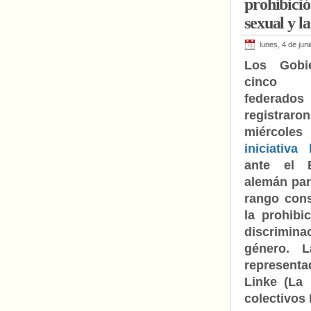
prohibició
sexual y l
lunes, 4 de jun
Los Gobi
cinco 
federados
registra
miérc
iniciativa 
ante el B
alemán par
rango cons
la prohibi
discrimina
género. L
representa
Linke (La 
colectivos