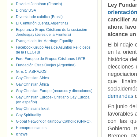
David et Jonathan (Francia)
Ley Funda
Dignity USA
orientació
Diversidade católica (Brasil)
canciller 
El Centurión (Centu, Argentina)
ahora favo
Esperanza Grupo Cristiano de la sociación
alcance un
Jerelesgay (Jerez de la Frontera)
Evangelicals for Marriage Equality
El blindaje 
Facebook Grupo Área de Asuntos Religiosos
en la orien
de la FELGTBI+
histórica d
Foro Europeo de Grupos Cristianos LGTB
Fundación Otras Ovejas (Argentina)
elecciones
G. E. C. ABRAZOS
negociacio
Gay Christian África
que finalm
Gay Christian África
socialdem
Gay Christian Europe (recursos y direcciones)
demandas
d
Gay Christian Europe- Cristiano Gay Europa
(en español)
En junio de
Gay Christians Exist
favorables 
Gay Spirituality
con las q
Global Network of Rainbow Catholic (GNRC),
Gobierno r
Homoprotestantes
Ichthys
Bremen, Re