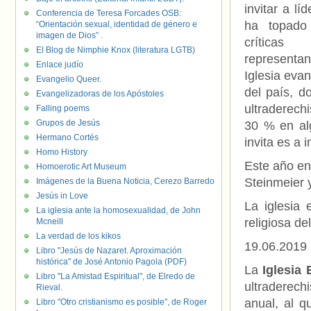
invitar a lí
Conferencia de Teresa Forcades OSB:
ha topado
“Orientación sexual, identidad de género e
imagen de Dios” .
crític
El Blog de Nimphie Knox (literatura LGTB)
represent
Enlace judío
Iglesia evan
Evangelio Queer.
del país, d
Evangelizadoras de los Apóstoles
ultraderech
Falling poems
Grupos de Jesús
30 % en al
Hermano Cortés
invita es a 
Homo History
Este año ent
Homoerotic Art Museum
Steinmeier 
Imágenes de la Buena Noticia, Cerezo Barredo
Jesús in Love
La iglesia 
La iglesia ante la homosexualidad, de John
religiosa de
Mcneill
La verdad de los kikos
19.06.2019
Libro "Jesús de Nazaret. Aproximación
histórica" de José Antonio Pagola (PDF)
La
Iglesia
Libro "La Amistad Espiritual", de Elredo de
ultraderech
Rieval.
anual, al q
Libro "Otro cristianismo es posible", de Roger