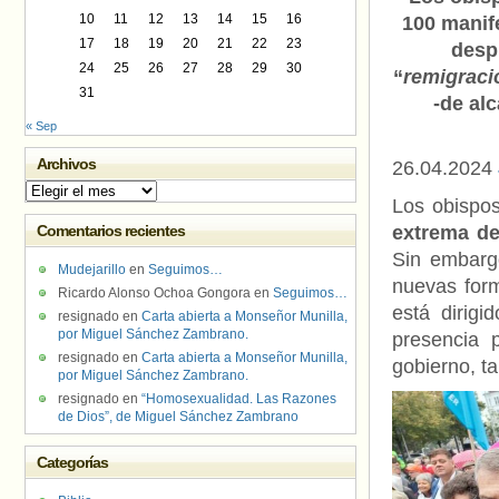
10
11
12
13
14
15
16
100 manif
17
18
19
20
21
22
23
desp
24
25
26
27
28
29
30
“
remigraci
31
-de al
« Sep
Archivos
26.04.2024
Archivos
Los obispo
Comentarios recientes
extrema d
Sin embargo
Mudejarillo
en
Seguimos…
nuevas form
Ricardo Alonso Ochoa Gongora
en
Seguimos…
está dirig
resignado
en
Carta abierta a Monseñor Munilla,
por Miguel Sánchez Zambrano.
presencia 
resignado
en
Carta abierta a Monseñor Munilla,
gobierno, t
por Miguel Sánchez Zambrano.
resignado
en
“Homosexualidad. Las Razones
de Dios”, de Miguel Sánchez Zambrano
Categorías