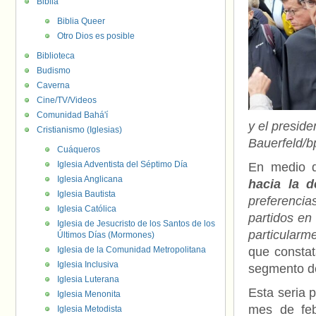
Biblia
Biblia Queer
Otro Dios es posible
Biblioteca
Budismo
Caverna
Cine/TV/Videos
Comunidad Bahá'í
y el presid
Cristianismo (Iglesias)
Bauerfeld/b
Cuáqueros
Iglesia Adventista del Séptimo Día
En medio de
Iglesia Anglicana
hacia la d
Iglesia Bautista
preferencia
Iglesia Católica
partidos en
Iglesia de Jesucristo de los Santos de los
particularm
Últimos Días (Mormones)
Iglesia de la Comunidad Metropolitana
que constat
Iglesia Inclusiva
segmento d
Iglesia Luterana
Esta seria 
Iglesia Menonita
mes de feb
Iglesia Metodista