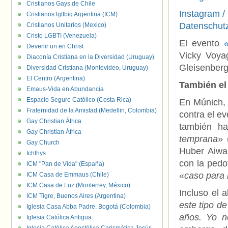
Cristianos Gays de Chile
Instagram /
Cristianos lgttbiq Argentina (ICM)
Datenschutz
Cristianos Unitarios (Mexico)
Cristo LGBTI (Venezuela)
El evento
Devenir un en Christ
Vicky Voyag
Diaconía Cristiana en la Diversidad (Uruguay)
Gleisenberg
Diversidad Cristiana (Montevideo, Uruguay)
El Centro (Argentina)
También el
Emaus-Vida en Abundancia
Espacio Seguro Católico (Costa Rica)
En Múnich, 
Fraternidad de la Amistad (Medellin, Colombia)
contra el e
Gay Christian África
también ha
Gay Christian África
temprana
» 
Gay Church
Huber Aiwan
Ichthys
con la pedo
ICM "Pan de Vida" (España)
«
caso para l
ICM Casa de Emmaus (Chile)
ICM Casa de Luz (Monterrey, México)
Incluso el a
ICM Tigre, Buenos Aires (Argentina)
este tipo d
Iglesia Casa Abba Padre. Bogotá (Colombia)
años. Yo no
Iglesia Católica Antigua