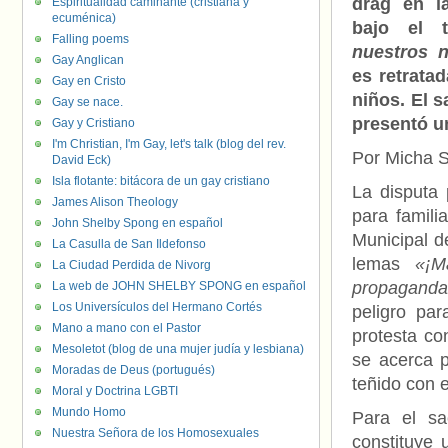
drag en la
Espiritualidad caminante (cristiana y
ecuménica)
bajo el t
Falling poems
nuestros n
Gay Anglican
es retrata
Gay en Cristo
niños. El 
Gay se nace.
presentó u
Gay y Cristiano
I'm Christian, I'm Gay, let's talk (blog del rev.
Por Micha 
David Eck)
Isla flotante: bitácora de un gay cristiano
La disputa 
James Alison Theology
para famili
John Shelby Spong en español
Municipal d
La Casulla de San Ildefonso
lemas
«¡M
La Ciudad Perdida de Nivorg
propaganda
La web de JOHN SHELBY SPONG en español
Los Universículos del Hermano Cortés
peligro pa
Mano a mano con el Pastor
protesta co
Mesoletot (blog de una mujer judía y lesbiana)
se acerca p
Moradas de Deus (portugués)
teñido con e
Moral y Doctrina LGBTI
Mundo Homo
Para el sa
Nuestra Señora de los Homosexuales
constituye 