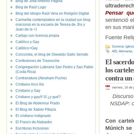
Blog de José Antonio Pagola
ultraderec
Blog de Raúl Lugo
Pensar que
Blog del obispo Raúl Vera en Religión Digital
sentenció e
Carmelita contemplativo en la ciudad (un blog
oracional en la escuela de Teresa de Jhs y
en sus mani
Juan de la +)
Cartujo con licencia propia
Fuente Relig
Católico y Gay
General
,
Iglesi
Católico+Gay
AfD
,
Alemania
,
Concordia, el blog de Oswaldo Gallo Serrato
Nazis
,
Neonaz
El sacerdo
Confesiones de Trasnoche
Congregación Luterana San Pedro y San Pablo
los cartel
(Costa Rica)
contra un
Contranatura (Abraham Puche)
Cristiano Arco Iris
viernes, 16 de 
Cristiano y Gay
Discurso
Cristiano y gay!!! Sí ¿y qué?
NSDAP: ca
El Blog de Abdennur Prado
El Blog de Xabier Pikaza
El cristiano indignado
Con cartel
El Frasco de Alabastro
Múnich se 
Escrituras Inclusivas