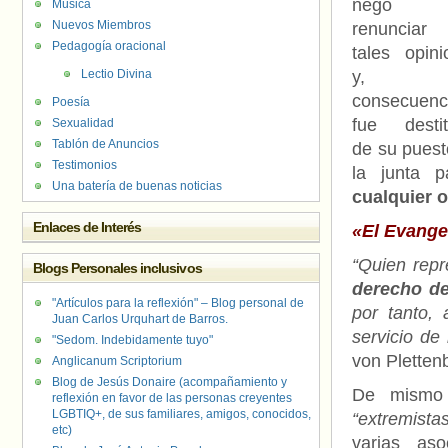
negó
Música
Nuevos Miembros
renuncia
Pedagogía oracional
tales opini
Lectio Divina
y, 
consecuenc
Poesía
fue destit
Sexualidad
Tablón de Anuncios
de su puest
Testimonios
la junta 
Una batería de buenas noticias
cualquier o
Enlaces de Interés
«El Evangel
“Quien repr
Blogs Personales inclusivos
derecho de
"Artículos para la reflexión" – Blog personal de
por tanto,
Juan Carlos Urquhart de Barros.
servicio de 
"Sedom. Indebidamente tuyo"
von Pletten
Anglicanum Scriptorium
Blog de Jesús Donaire (acompañamiento y
De mismo 
reflexión en favor de las personas creyentes
LGBTIQ+, de sus familiares, amigos, conocidos,
“extremista
etc)
varias as