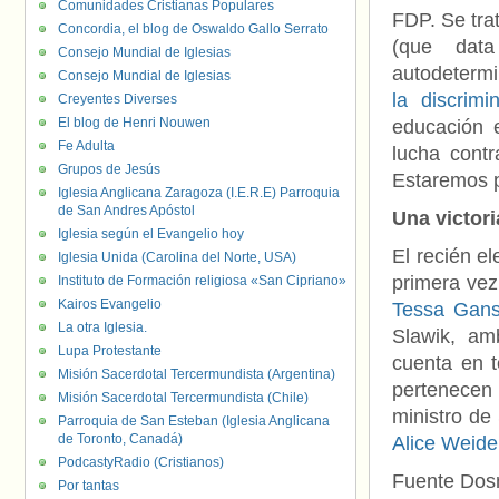
Comunidades Cristianas Populares
FDP. Se tra
Concordia, el blog de Oswaldo Gallo Serrato
(que dat
Consejo Mundial de Iglesias
autodetermi
Consejo Mundial de Iglesias
la discrimi
Creyentes Diverses
El blog de Henri Nouwen
educación e
Fe Adulta
lucha contr
Grupos de Jesús
Estaremos p
Iglesia Anglicana Zaragoza (I.E.R.E) Parroquia
de San Andres Apóstol
Una victori
Iglesia según el Evangelio hoy
El recién e
Iglesia Unida (Carolina del Norte, USA)
primera vez
Instituto de Formación religiosa «San Cipriano»
Kairos Evangelio
Tessa Gans
La otra Iglesia.
Slawik, am
Lupa Protestante
cuenta en 
Misión Sacerdotal Tercermundista (Argentina)
pertenecen 
Misión Sacerdotal Tercermundista (Chile)
ministro de
Parroquia de San Esteban (Iglesia Anglicana
de Toronto, Canadá)
Alice Weide
PodcastyRadio (Cristianos)
Fuente Do
Por tantas