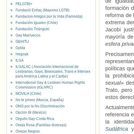
de igualda
FELGTBI+
formación d
Fundació Enllaç (Mayores LGTB)
reforma de 
Fundacion Amigos por la Vida (Famivida)
extrema der
Fundación Iguales (Chile)
Jacobi jus
Fundación Triángulo
Gay Marruecos
mayoría de
GEHITU
esfera priv
Gylda
Precisament
Hegoak
ILGA
representan
ILGALAC ( Asociación Internacional de
políticas q
Lesbianas, Gays, Bisexuales, Trans e Intersex
la prohibi
para América Latina y el Caribe)
sexual
» des
International Gay & Lesbian Human Rights
Commission (IGLHRC)
Trato, pero
MOVILH (Chile)
estos derec
No te prives (Murcia, España)
ONG por la No Discriminación
Actualment
Opción Bi (Mexico)
referencia e
Orgullo Gay-Costa Rica
la identi
Oveja Rosa (Familias diversas)
Sudáfrica
Ovejas Negras