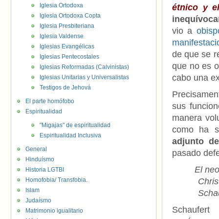
Iglesia Ortodoxa
étnico y e
Iglesia Ortodoxa Copta
inequívoca
Iglesia Presbiteriana
vio a
obisp
Iglesia Valdense
manifestaci
Iglesias Evangélicas
de que se r
Iglesias Pentecostales
que no es o
Iglesias Reformadas (Calvinistas)
cabo una ex
Iglesias Unitarias y Universalistas
Testigos de Jehová
Precisament
El parte homófobo
sus funcion
Espiritualidad
manera volu
"Migajas" de espiritualidad
como ha s
Espiritualidad Inclusiva
adjunto de
General
pasado defe
Hinduísmo
El ne
Historia LGTBI
Homofobia/ Transfobia.
Chris
Islam
Schau
Judaísmo
Schaufer
Matrimonio igualitario