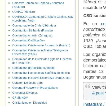
“Ahora es e
Colectivo Teresa de Cepeda y Ahumada
(Youtube)
sacerdote W
COMAC (Mexico)
CSD se sie
COMHOCA (Comunidad Cristiana Católica Gay
y Lesbiana-Perú)
En un
co
Communauté du Christ Libérateur
horrorizado
Communion Béthanie (Francia)
polémica d
Comunidad Anawin (Zaragoza)
1930. ¡Nun
Comunidad Católica Gay
Comunidad Cristiana de Esperanza (México)
CSD, Tobias
Comunidad Cristiana Inclusiva "Testigos de
Los organiz
Esperanza" (Chile)
Comunidad de la Diversidad (Iglesia Luterana
democrátic
de Costa Rica)
hicieron c
Comunidad del Discípulo Amado
martes 13 
Comunidad Homosexual Católica de México
Bogenhausen
Comunidad Inclusiva Esperanza (Venezuela)
Corazón De Jesús Lgbt
View th
Covenant Network of Presbyterians
A post
Creyentes Diverses
CRISMHOM
Cristianismo en Diversidad
Instagram /