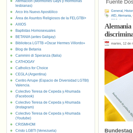
Afirmación (Mormones Gays y mormonas
Fuente Do
lesbianas)
General
,
Histo
Arco Iris Nuevo Apostólico
AfD
,
Alemania
,
Área de Asuntos Religiosos de la FELGTBI+
FDP
,
Karl-Hein
AXIOS
Alemania r
Constitucional
Baptistas Homosexuales
discrimina
BETANIA (antes Galigay)
Biblioteca LGTTB «Oscar Hermes Villordo»
martes, 12 de 
Blog de Betania
Cammini di Speranza (Italia)
CATHOGAY
Catholics for Choice
CEGLA (Argentina)
Centro Arrupe (Espacio de Diversidad LGTBI)
Valencia.
Colectivo Teresa de Cepeda y Ahumada
(Facebook)
Colectivo Teresa de Cepeda y Ahumada
(Instagram)
Colectivo Teresa de Cepeda y Ahumada
(Youtube)
CRISMHOM
Bundestag i
Cristo LGBTI (Venezuela)