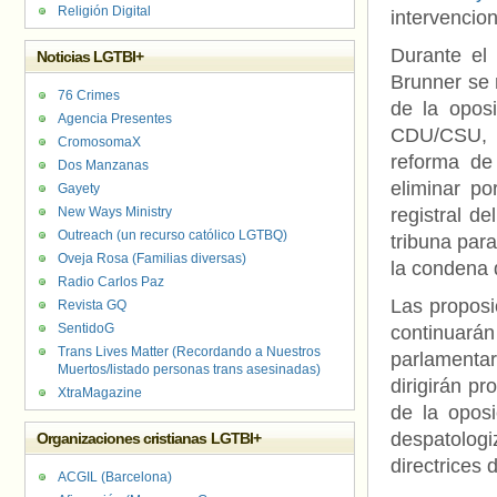
Religión Digital
intervencio
Durante el 
Noticias LGTBI+
Brunner se 
76 Crimes
de la oposi
Agencia Presentes
CDU/CSU, r
CromosomaX
reforma de
Dos Manzanas
eliminar po
Gayety
New Ways Ministry
registral d
Outreach (un recurso católico LGTBQ)
tribuna par
Oveja Rosa (Familias diversas)
la condena 
Radio Carlos Paz
Las proposic
Revista GQ
SentidoG
continuará
Trans Lives Matter (Recordando a Nuestros
parlamentar
Muertos/listado personas trans asesinadas)
dirigirán p
XtraMagazine
de la opos
despatologi
Organizaciones cristianas LGTBI+
directrices 
ACGIL (Barcelona)