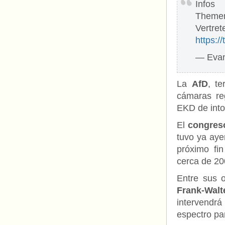
Info
Theme
Vertret
https:
— Evan
La
AfD
, t
cámaras reg
EKD de into
El
congres
tuvo ya aye
próximo fi
cerca de 20
Entre sus o
Frank-Walt
intervendr
espectro pa