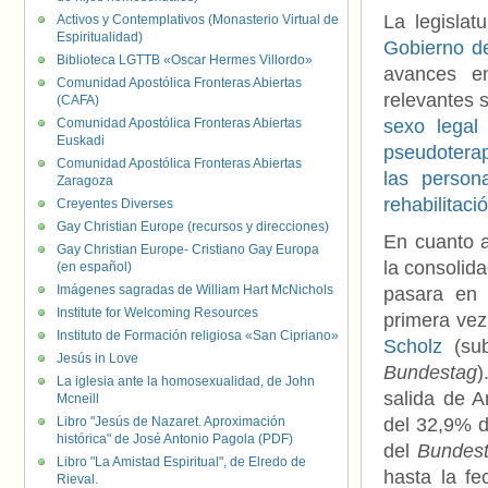
La legisla
Activos y Contemplativos (Monasterio Virtual de
Espiritualidad)
Gobierno d
Biblioteca LGTTB «Oscar Hermes Villordo»
avances e
Comunidad Apostólica Fronteras Abiertas
relevantes 
(CAFA)
Comunidad Apostólica Fronteras Abiertas
sexo legal
Euskadi
pseudoterap
Comunidad Apostólica Fronteras Abiertas
las person
Zaragoza
rehabilitaci
Creyentes Diverses
Gay Christian Europe (recursos y direcciones)
En cuanto a
Gay Christian Europe- Cristiano Gay Europa
la consolid
(en español)
Imágenes sagradas de William Hart McNichols
pasara en 
Institute for Welcoming Resources
primera vez
Instituto de Formación religiosa «San Cipriano»
Scholz
(sub
Jesús in Love
Bundestag
)
La iglesia ante la homosexualidad, de John
salida de A
Mcneill
Libro "Jesús de Nazaret. Aproximación
del 32,9% d
histórica" de José Antonio Pagola (PDF)
del
Bundes
Libro "La Amistad Espiritual", de Elredo de
hasta la fe
Rieval.