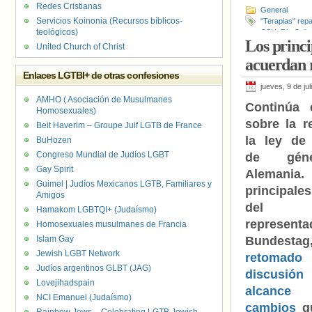
Redes Cristianas
General
Servicios Koinonia (Recursos bíblicos-
"Terapias" rep
teológicos)
CSU
,
Die Grün
Los princi
Scholz
,
Person
United Church of Christ
acuerdan r
Enlaces LGTBI+ de otras confesiones
jueves, 9 de ju
AMHO ( Asociación de Musulmanes
Continúa 
Homosexuales)
sobre la r
Beit Haverim – Groupe Juif LGTB de France
la ley de 
BuHozen
Congreso Mundial de Judíos LGBT
de gén
Gay Spirit
Aleman
Guimel | Judíos Mexicanos LGTB, Familiares y
principale
Amigos
del 
Hamakom LGBTQI+ (Judaísmo)
representa
Homosexuales musulmanes de Francia
Islam Gay
Bundes
Jewish LGBT Network
retom
Judíos argentinos GLBT (JAG)
discusión
Lovejihadspain
alcance
NCI Emanuel (Judaísmo)
cambios
qu