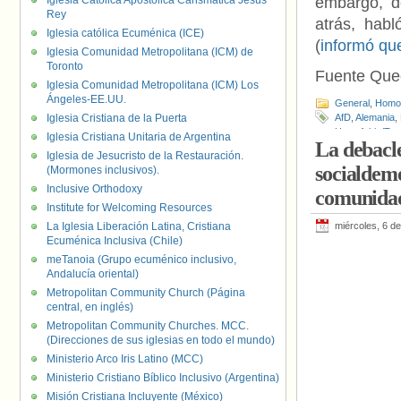
Iglesia Católica Apostólica Carismática Jesús
embargo, d
Rey
atrás, hab
Iglesia católica Ecuménica (ICE)
(
informó qu
Iglesia Comunidad Metropolitana (ICM) de
Toronto
Fuente Que
Iglesia Comunidad Metropolitana (ICM) Los
Ángeles-EE.UU.
General
,
Homof
Iglesia Cristiana de la Puerta
AfD
,
Alemania
,
Homofobia/Tra
Iglesia Cristiana Unitaria de Argentina
La debacle
Oliveira Weism
Iglesia de Jesucristo de la Restauración.
socialdemó
(Mormones inclusivos).
Inclusive Orthodoxy
comunida
Institute for Welcoming Resources
La Iglesia Liberación Latina, Cristiana
miércoles, 6 d
Ecuménica Inclusiva (Chile)
meTanoia (Grupo ecuménico inclusivo,
Andalucía oriental)
Metropolitan Community Church (Página
central, en inglés)
Metropolitan Community Churches. MCC.
(Direcciones de sus iglesias en todo el mundo)
Ministerio Arco Iris Latino (MCC)
Ministerio Cristiano Bíblico Inclusivo (Argentina)
Misión Cristiana Incluyente (México)