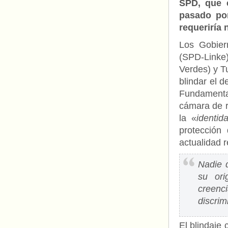
SPD, que 
pasado por
requeriría 
Los Gobier
(SPD-Linke
Verdes) y T
blindar el 
Fundamenta
cámara de r
la «
identi
protección
actualidad r
Nadie 
su ori
creenc
discrim
El blindaje 