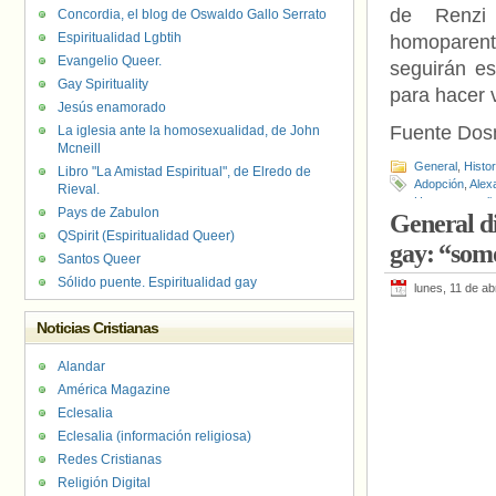
de Renzi
Concordia, el blog de Oswaldo Gallo Serrato
Espiritualidad Lgbtih
homoparent
Evangelio Queer.
seguirán es
Gay Spirituality
para hacer 
Jesús enamorado
Fuente Do
La iglesia ante la homosexualidad, de John
Mcneill
General
,
Histo
Libro "La Amistad Espiritual", de Elredo de
Adopción
,
Alex
Rieval.
Homoparentali
Pays de Zabulon
General di
Democrático
,
R
QSpirit (Espiritualidad Queer)
gay: “somo
Santos Queer
Sólido puente. Espiritualidad gay
lunes, 11 de ab
Noticias Cristianas
Alandar
América Magazine
Eclesalia
Eclesalia (información religiosa)
Redes Cristianas
Religión Digital