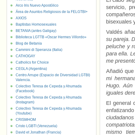
El cabo se
Arco Iris Nuevo Apostólico
servicio, p
Área de Asuntos Religiosos de la FELGTBI+
compañeros
AXIOS
bisexuales 
Baptistas Homosexuales
BETANIA (antes Galigay)
Valdés aña
Biblioteca LGTTB «Oscar Hermes Villordo»
su pareja. 
Blog de Betania
peluche y r
Cammini di Speranza (Italia)
para ella. 
CATHOGAY
me presentó
Catholics for Choice
CEGLA (Argentina)
Añadió qu
Centro Arrupe (Espacio de Diversidad LGTBI)
mi hermana 
Valencia.
Hugo. Aún 
Colectivo Teresa de Cepeda y Ahumada
(Facebook)
iguales dere
Colectivo Teresa de Cepeda y Ahumada
(Instagram)
El general 
Colectivo Teresa de Cepeda y Ahumada
enfatizando 
(Youtube)
ciudadanos 
CRISMHOM
compatriota
Cristo LGBTI (Venezuela)
mismo tiem
David et Jonathan (Francia)