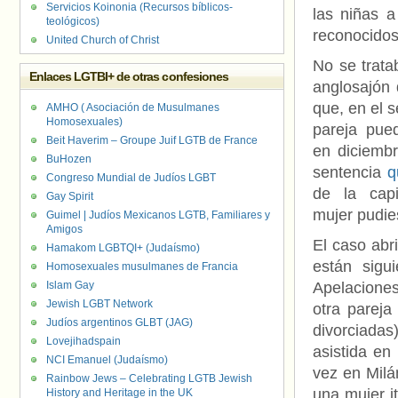
Servicios Koinonia (Recursos bíblicos-
las niñas 
teológicos)
reconocidos
United Church of Christ
No se trata
Enlaces LGTBI+ de otras confesiones
anglosajón 
que, en el 
AMHO ( Asociación de Musulmanes
Homosexuales)
pareja pue
Beit Haverim – Groupe Juif LGTB de France
en diciemb
BuHozen
sentencia
qu
Congreso Mundial de Judíos LGBT
de la cap
Gay Spirit
mujer pudie
Guimel | Judíos Mexicanos LGTB, Familiares y
Amigos
El caso abr
Hamakom LGBTQI+ (Judaísmo)
están sigu
Homosexuales musulmanes de Francia
Islam Gay
Apelaciones
Jewish LGBT Network
otra pareja
Judíos argentinos GLBT (JAG)
divorciadas
Lovejihadspain
asistida en
NCI Emanuel (Judaísmo)
vez en Milá
Rainbow Jews – Celebrating LGTB Jewish
una mujer it
History and Heritage in the UK