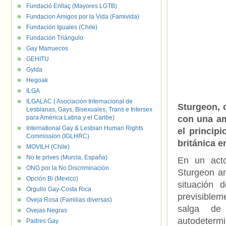
Fundació Enllaç (Mayores LGTB)
Fundacion Amigos por la Vida (Famivida)
Fundación Iguales (Chile)
Fundación Triángulo
Gay Marruecos
GEHITU
Gylda
Hegoak
ILGA
ILGALAC ( Asociación Internacional de
Sturgeon, 
Lesbianas, Gays, Bisexuales, Trans e Intersex
para América Latina y el Caribe)
con una am
International Gay & Lesbian Human Rights
el princip
Commission (IGLHRC)
británica e
MOVILH (Chile)
No te prives (Murcia, España)
En un act
ONG por la No Discriminación
Sturgeon an
Opción Bi (Mexico)
situación 
Orgullo Gay-Costa Rica
previsiblem
Oveja Rosa (Familias diversas)
salga de 
Ovejas Negras
autodetermi
Padres Gay