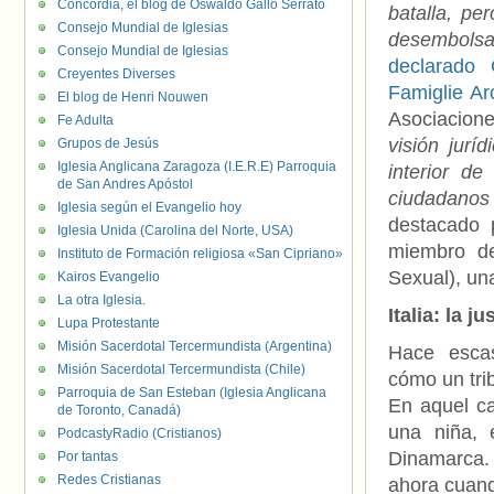
Concordia, el blog de Oswaldo Gallo Serrato
batalla, pe
Consejo Mundial de Iglesias
desembols
Consejo Mundial de Iglesias
declarado 
Creyentes Diverses
Famiglie Ar
El blog de Henri Nouwen
Asociacion
Fe Adulta
visión juríd
Grupos de Jesús
Iglesia Anglicana Zaragoza (I.E.R.E) Parroquia
interior d
de San Andres Apóstol
ciudadanos 
Iglesia según el Evangelio hoy
destacado 
Iglesia Unida (Carolina del Norte, USA)
miembro 
Instituto de Formación religiosa «San Cipriano»
Sexual), un
Kairos Evangelio
La otra Iglesia.
Italia: la j
Lupa Protestante
Misión Sacerdotal Tercermundista (Argentina)
Hace esca
Misión Sacerdotal Tercermundista (Chile)
cómo un tri
Parroquia de San Esteban (Iglesia Anglicana
En aquel ca
de Toronto, Canadá)
una niña, 
PodcastyRadio (Cristianos)
Dinamarca. 
Por tantas
Redes Cristianas
ahora cuand