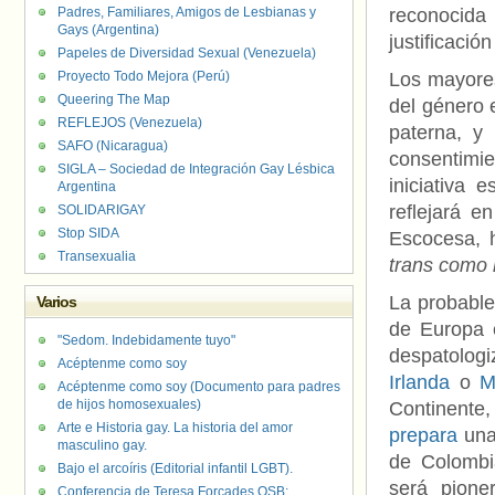
Padres, Familiares, Amigos de Lesbianas y
reconocida 
Gays (Argentina)
justificació
Papeles de Diversidad Sexual (Venezuela)
Proyecto Todo Mejora (Perú)
Los mayores
Queering The Map
del género 
REFLEJOS (Venezuela)
paterna, y
SAFO (Nicaragua)
consentimi
SIGLA – Sociedad de Integración Gay Lésbica
iniciativa 
Argentina
reflejará e
SOLIDARIGAY
Stop SIDA
Escocesa, 
Transexualia
trans como 
La probable
Varios
de Europa e
"Sedom. Indebidamente tuyo"
despatologi
Acéptenme como soy
Irlanda
o
Ma
Acéptenme como soy (Documento para padres
de hijos homosexuales)
Continente,
Arte e Historia gay. La historia del amor
prepara
un
masculino gay.
de Colombi
Bajo el arcoíris (Editorial infantil LGBT).
será pione
Conferencia de Teresa Forcades OSB: