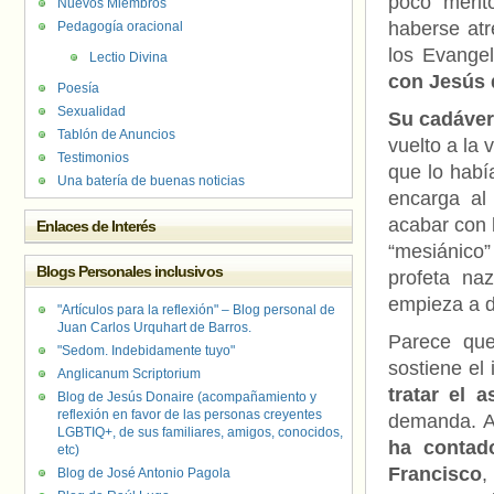
poco mérit
Nuevos Miembros
haberse atr
Pedagogía oracional
los Evangel
Lectio Divina
con Jesús 
Poesía
Sexualidad
Su cadáver
Tablón de Anuncios
vuelto a la 
Testimonios
que lo habí
Una batería de buenas noticias
encarga al
acabar con 
Enlaces de Interés
“mesiánico”
Blogs Personales inclusivos
profeta na
empieza a d
"Artículos para la reflexión" – Blog personal de
Juan Carlos Urquhart de Barros.
Parece que
"Sedom. Indebidamente tuyo"
sostiene el
Anglicanum Scriptorium
tratar el 
Blog de Jesús Donaire (acompañamiento y
reflexión en favor de las personas creyentes
demanda. A
LGBTIQ+, de sus familiares, amigos, conocidos,
ha contad
etc)
Francisco
,
Blog de José Antonio Pagola