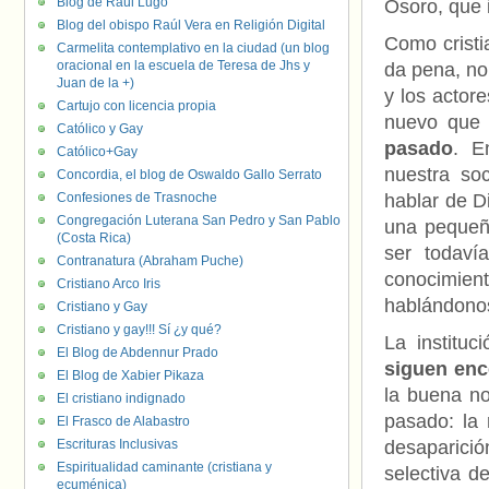
Blog de Raúl Lugo
Osoro, que 
Blog del obispo Raúl Vera en Religión Digital
Como cristi
Carmelita contemplativo en la ciudad (un blog
oracional en la escuela de Teresa de Jhs y
da pena, no 
Juan de la +)
y los actor
Cartujo con licencia propia
nuevo que 
Católico y Gay
pasado
. E
Católico+Gay
nuestra so
Concordia, el blog de Oswaldo Gallo Serrato
Confesiones de Trasnoche
hablar de Di
Congregación Luterana San Pedro y San Pablo
una pequeñ
(Costa Rica)
ser todaví
Contranatura (Abraham Puche)
conocimient
Cristiano Arco Iris
hablándonos
Cristiano y Gay
Cristiano y gay!!! Sí ¿y qué?
La instituc
El Blog de Abdennur Prado
siguen enc
El Blog de Xabier Pikaza
la buena no
El cristiano indignado
pasado: la 
El Frasco de Alabastro
Escrituras Inclusivas
desaparició
Espiritualidad caminante (cristiana y
selectiva d
ecuménica)