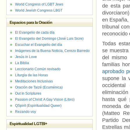
World Congress of LGBT Jews
de esta par
World Jewish Congress LBGT
divorciaro
en España, 
Espacios para la Oración
tribunal co
El Evangelio de cada día
reconocido e
El Evangelio del Domingo (José Luis Sicre)
Todas estas
Escuchar el Evangelio del día
se muestra 
Imágenes de la Buena Noticia, Cerezo Barredo
del mismo 
Jesús in Love
La Biblia
familias ho
Leccionario Común revisado
aprobado p
Liturgia de las Horas
supone la v
Meditaciones Inclusivas
occidental
Oración de Taizé (Ecuménica)
eliminació
Out In Scriptures
hasta qué 
Passion of Christ: A Gay Vision (Libro)
moneda de c
QSpirit (Espiritualidad Queer)
Rezando voy
(Matteo Re
Partido De
Espiritualidad LGTBI+
Estrellas m