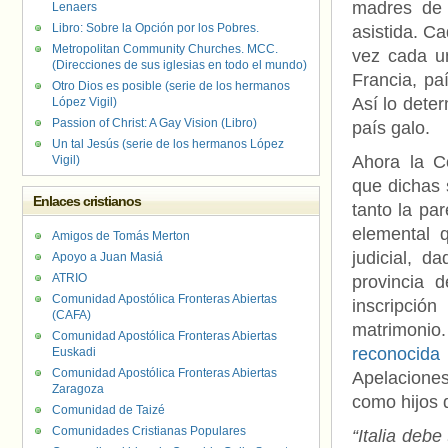
madres de 
Lenaers
Libro: Sobre la Opción por los Pobres.
asistida. Ca
Metropolitan Community Churches. MCC.
vez cada u
(Direcciones de sus iglesias en todo el mundo)
Francia, p
Otro Dios es posible (serie de los hermanos
Así lo deter
López Vigil)
Passion of Christ: A Gay Vision (Libro)
país galo.
Un tal Jesús (serie de los hermanos López
Ahora la C
Vigil)
que dichas 
Enlaces cristianos
tanto la pa
elemental 
Amigos de Tomás Merton
judicial, 
Apoyo a Juan Masiá
ATRIO
provincia d
Comunidad Apostólica Fronteras Abiertas
inscripció
(CAFA)
matrimonio
Comunidad Apostólica Fronteras Abiertas
reconocida 
Euskadi
Comunidad Apostólica Fronteras Abiertas
Apelaciones
Zaragoza
como hijos
Comunidad de Taizé
Comunidades Cristianas Populares
“Italia debe