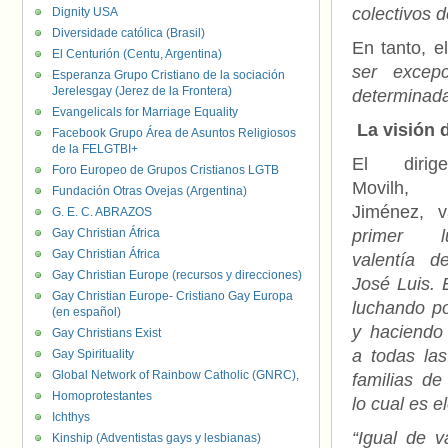
colectivos d
Dignity USA
Diversidade católica (Brasil)
En tanto, e
El Centurión (Centu, Argentina)
ser excep
Esperanza Grupo Cristiano de la sociación
Jerelesgay (Jerez de la Frontera)
determinada
Evangelicals for Marriage Equality
La visión 
Facebook Grupo Área de Asuntos Religiosos
de la FELGTBI+
El dirig
Foro Europeo de Grupos Cristianos LGTB
Movilh, 
Fundación Otras Ovejas (Argentina)
Jiménez, 
G. E. C. ABRAZOS
Gay Christian África
primer l
Gay Christian África
valentía 
Gay Christian Europe (recursos y direcciones)
José Luis. 
Gay Christian Europe- Cristiano Gay Europa
luchando p
(en español)
y haciendo
Gay Christians Exist
a todas las
Gay Spirituality
Global Network of Rainbow Catholic (GNRC),
familias de
Homoprotestantes
lo cual es e
Ichthys
“Igual de 
Kinship (Adventistas gays y lesbianas)