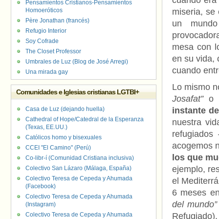
cuando era 
Pensamientos Cristianos-Pensamientos
Homoeróticos
miseria, se 
Père Jonathan (francés)
un mundo 
Refugio Interior
provocadora
Soy Cofrade
mesa con lo
The Closet Professor
en su vida, 
Umbrales de Luz (Blog de José Arregi)
cuando entre
Una mirada gay
Lo mismo n
Comunidades e Iglesias cristianas LGTBI+
Josafat”
o 
Casa de Luz (dejando huella)
instante d
Cathedral of Hope/Catedral de la Esperanza
nuestra vi
(Texas, EE.UU.)
refugiados
Católicos homo y bisexuales
acogemos 
CCEI "El Camino" (Perú)
los que mu
Co-libr-í (Comunidad Cristiana inclusiva)
ejemplo, re
Colectivo San Lázaro (Málaga, España)
Colectivo Teresa de Cepeda y Ahumada
el Mediterr
(Facebook)
6 meses en
Colectivo Teresa de Cepeda y Ahumada
del mundo”
(Instagram)
Colectivo Teresa de Cepeda y Ahumada
Refugiado