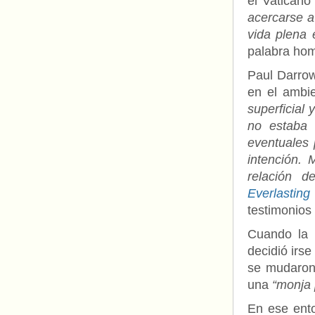
el Vatican
acercarse a
vida plena 
palabra ho
Paul Darrow
en el ambi
superficial
no estaba 
eventuales 
intención. 
relación d
Everlasting 
testimonios
Cuando la 
decidió irs
se mudaron 
una
“monja 
En ese ento