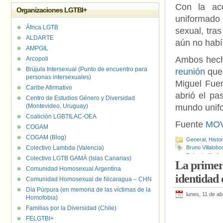
Con la ac
Organizaciones LGTBI+
uniformado 
África LGTB
sexual, tra
ALDARTE
aún no había
AMPGIL
Ambos hecho
Arcopoli
Brújula Intersexual (Punto de encuentro para
reunión
que 
personas intersexuales)
Miguel Fuen
Caribe Afirmativo
abrió el pa
Centro de Estudios Género y Diversidad
(Montevideo, Uruguay)
mundo unif
Coalición LGBTILAC-OEA
Fuente
MOV
COGAM
COGAM (Blog)
General
,
Histo
Colectivo Lambda (Valencia)
Bruno Villalobo
Rolando Jimén
Colectivo LGTB GAMÁ (Islas Canarias)
La primer
Comunidad Homosexual Argentina
identidad 
Comunidad Homosexual de Nicaragua – CHN
Día Púrpura (en memoria de las víctimas de la
lunes, 11 de ab
Homofobia)
Familias por la Diversidad (Chile)
FELGTBI+