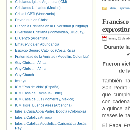
Cristianos lgttbiq Argentina (ICM)
Cristianos Unitarios (Mexico)
Biblia
,
Espiritua
Cristo LGBTI (Venezuela)
Francisco 
Devenir un en Christ
Diaconía Cristiana en la Diversidad (Uruguay)
exprostitu
Diversidad Cristiana (Montevideo, Uruguay)
El Centro (Argentina)
lunes, 11 de ab
Emaus-Vida en Abundancia
Durante la
Espacio Seguro Católico (Costa Rica)
«
Fraternidad de la Amistad (Medellin, Colombia)
Gay Christian África
Fueron víct
Gay Christian África
de l
Gay Church
También ha
Ichthys
San Pedro d
ICM "Pan de Vida" (España)
ICM Casa de Emmaus (Chile)
que cumple
ICM Casa de Luz (Monterrey, México)
con cadena 
ICM Tigre, Buenos Aires (Argentina)
a quince añ
Iglesia Casa Abba Padre. Bogotá (Colombia)
meses le ha
Iglesia Católica Antigua
Iglesia Católica Apostólica Carismática Jesús
El Papa Fr
Rey