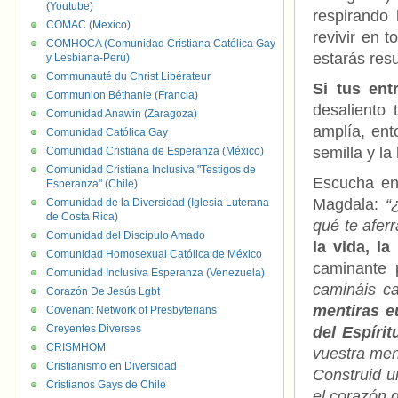
(Youtube)
respirando 
COMAC (Mexico)
revivir en 
COMHOCA (Comunidad Cristiana Católica Gay
estarás res
y Lesbiana-Perú)
Communauté du Christ Libérateur
Si tus en
Communion Béthanie (Francia)
desaliento 
Comunidad Anawin (Zaragoza)
amplía, ent
Comunidad Católica Gay
semilla y la
Comunidad Cristiana de Esperanza (México)
Comunidad Cristiana Inclusiva "Testigos de
Escucha en 
Esperanza" (Chile)
Magdala:
“¿
Comunidad de la Diversidad (Iglesia Luterana
de Costa Rica)
qué te afer
Comunidad del Discípulo Amado
la vida, l
Comunidad Homosexual Católica de México
caminante 
Comunidad Inclusiva Esperanza (Venezuela)
camináis c
Corazón De Jesús Lgbt
mentiras e
Covenant Network of Presbyterians
Creyentes Diverses
del Espíri
CRISMHOM
vuestra men
Cristianismo en Diversidad
Construid u
Cristianos Gays de Chile
el corazón d