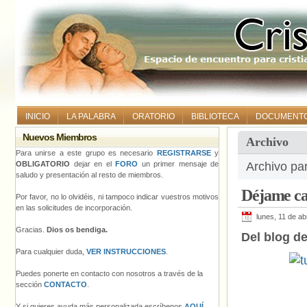
INICIO
LA PALABRA
ORATORIO
BIBLIOTECA
DOCUMENT
Nuevos Miembros
Archivo
Para unirse a este grupo es necesario
REGISTRARSE
y
OBLIGATORIO
dejar en el
FORO
un primer mensaje de
Archivo par
saludo y presentación al resto de miembros.
Déjame ca
Por favor, no lo olvidéis, ni tampoco indicar vuestros motivos
en las solicitudes de incorporación.
lunes, 11 de ab
Gracias.
Dios os bendiga.
Del blog de
Para cualquier duda,
VER INSTRUCCIONES
.
Puedes ponerte en contacto con nosotros a través de la
sección
CONTACTO
.
Y si quieres ayuda más personalizada escríbenos
AQUÍ