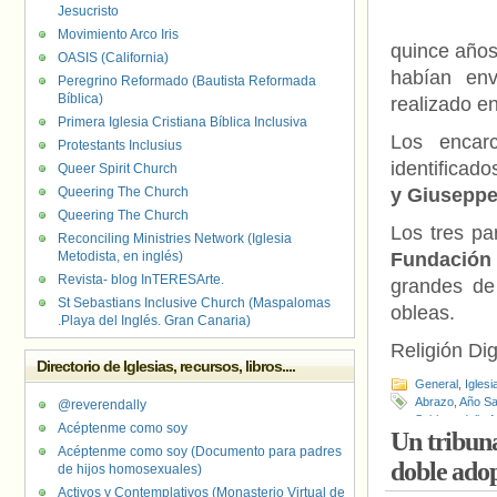
Jesucristo
Movimiento Arco Iris
quince años
OASIS (California)
habían env
Peregrino Reformado (Bautista Reformada
Bíblica)
realizado en
Primera Iglesia Cristiana Bíblica Inclusiva
Los encar
Protestants Inclusius
identificad
Queer Spirit Church
Queering The Church
y Giuseppe 
Queering The Church
Los tres pa
Reconciling Ministries Network (Iglesia
Metodista, en inglés)
Fundación 
Revista- blog InTERESArte.
grandes de 
St Sebastians Inclusive Church (Maspalomas
obleas.
.Playa del Inglés. Gran Canaria)
Religión Dig
Directorio de Iglesias, recursos, libros....
General
,
Iglesi
Abrazo
,
Año Sa
@reverendally
Spirito e delle Ar
Acéptenme como soy
Un tribuna
de personas
Acéptenme como soy (Documento para padres
doble ado
de hijos homosexuales)
Activos y Contemplativos (Monasterio Virtual de