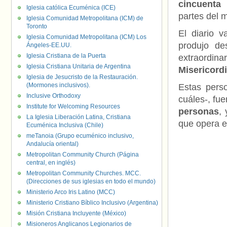
cincuenta 
Iglesia católica Ecuménica (ICE)
partes del 
Iglesia Comunidad Metropolitana (ICM) de
Toronto
El diario v
Iglesia Comunidad Metropolitana (ICM) Los
produjo de
Ángeles-EE.UU.
Iglesia Cristiana de la Puerta
extraordin
Iglesia Cristiana Unitaria de Argentina
Misericord
Iglesia de Jesucristo de la Restauración.
(Mormones inclusivos).
Estas perso
Inclusive Orthodoxy
cuáles-, fu
Institute for Welcoming Resources
personas
,
La Iglesia Liberación Latina, Cristiana
que opera e
Ecuménica Inclusiva (Chile)
meTanoia (Grupo ecuménico inclusivo,
Andalucía oriental)
Metropolitan Community Church (Página
central, en inglés)
Metropolitan Community Churches. MCC.
(Direcciones de sus iglesias en todo el mundo)
Ministerio Arco Iris Latino (MCC)
Ministerio Cristiano Bíblico Inclusivo (Argentina)
Misión Cristiana Incluyente (México)
Misioneros Anglicanos Legionarios de