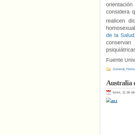
orientació
considera q
realicen di
homosexuali
de la Salud
conservan 
psiquiátrica
Fuente Univ
General
,
Homof
Australia 
lunes, 11 de ab