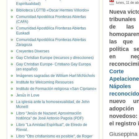
lunes, 11 de ab
Espiritualidad)
Biblioteca LGTTB «Oscar Hermes Villordo»
Nueva victo
Comunidad Apostólica Fronteras Abiertas
tribunales
(CAFA)
de las f
Comunidad Apostólica Fronteras Abiertas
Euskadi
homoparen
Comunidad Apostólica Fronteras Abiertas
las que 
Zaragoza
política 
Creyentes Diverses
en ne
Gay Christian Europe (recursos y direcciones)
reconocim
Gay Christian Europe- Cristiano Gay Europa
(en español)
Cort
Imágenes sagradas de William Hart McNichols
Apelaci
Institute for Welcoming Resources
Nápol
Instituto de Formación religiosa «San Cipriano»
reconocid
Jesús in Love
nuevo un
La iglesia ante la homosexualidad, de John
Mcneill
adopción
“
Libro "Jesús de Nazaret. Aproximación
novedoso: 
histórica" de José Antonio Pagola (PDF)
el registro
Libro "La Amistad Espiritual", de Elredo de
Rieval.
Giuseppina 
Libro "Otro cristianismo es posible", de Roger