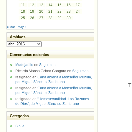
11
12
13
14
15
16
17
18
19
20
21
22
23
24
25
26
27
28
29
30
« Mar
May »
Archivos
Archivos
Comentarios recientes
Mudejarillo
en
Seguimos…
Ricardo Alonso Ochoa Gongora
en
Seguimos…
resignado
en
Carta abierta a Monseñor Munilla,
por Miguel Sánchez Zambrano.
T
resignado
en
Carta abierta a Monseñor Munilla,
por Miguel Sánchez Zambrano.
resignado
en
“Homosexualidad. Las Razones
de Dios”, de Miguel Sánchez Zambrano
Categorías
Biblia