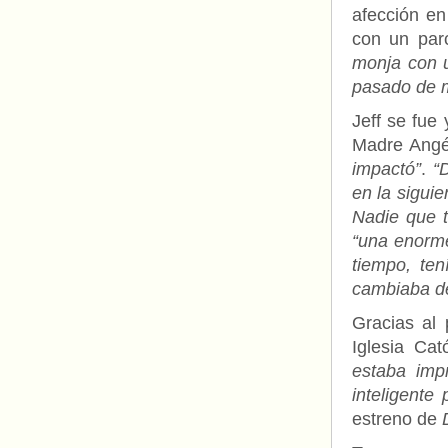
afección en 
con un par
monja con u
pasado de m
Jeff se fue
Madre Angé
impactó”
.
“
en la siguie
Nadie que 
“una enorme
tiempo, te
cambiaba de 
Gracias al 
Iglesia Ca
estaba imp
inteligente
estreno de
D