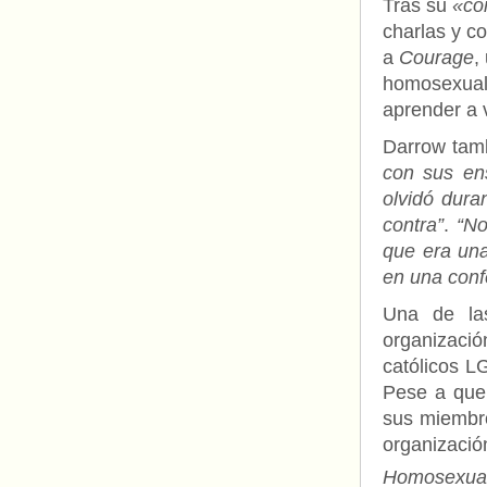
Tras su
«co
charlas y c
a
Courage
,
homosexuale
aprender a v
Darrow tam
con sus en
olvidó dura
contra”
.
“No
que era una
en una conf
Una de las
organizac
católicos L
Pese a que
sus miembro
organizac
Homosexual