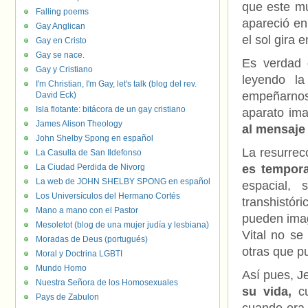
que este mu
Falling poems
apareció en
Gay Anglican
el sol gira e
Gay en Cristo
Gay se nace.
Es verdad q
Gay y Cristiano
leyendo la
I'm Christian, I'm Gay, let's talk (blog del rev.
empeñarnos 
David Eck)
Isla flotante: bitácora de un gay cristiano
aparato ima
James Alison Theology
al mensaje 
John Shelby Spong en español
La resurrec
La Casulla de San Ildefonso
La Ciudad Perdida de Nivorg
es tempora
La web de JOHN SHELBY SPONG en español
espacial, 
Los Universículos del Hermano Cortés
transhistór
Mano a mano con el Pastor
pueden imag
Mesoletot (blog de una mujer judía y lesbiana)
Vital no se
Moradas de Deus (portugués)
otras que p
Moral y Doctrina LGBTI
Mundo Homo
Así pues, J
Nuestra Señora de los Homosexuales
su vida,
cu
Pays de Zabulon