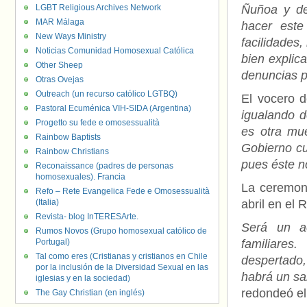
LGBT Religious Archives Network
Ñuñoa y de
MAR Málaga
hacer este
New Ways Ministry
facilidades,
Noticias Comunidad Homosexual Católica
bien explic
Other Sheep
denuncias p
Otras Ovejas
Outreach (un recurso católico LGTBQ)
El vocero d
Pastoral Ecuménica VIH-SIDA (Argentina)
igualando d
Progetto su fede e omosessualità
es otra mu
Rainbow Baptists
Gobierno cu
Rainbow Christians
pues éste n
Reconaissance (padres de personas
homosexuales). Francia
La ceremoni
Refo – Rete Evangelica Fede e Omosessualità
(Italia)
abril en el R
Revista- blog InTERESArte.
Será un a
Rumos Novos (Grupo homosexual católico de
Portugal)
familiares
Tal como eres (Cristianas y cristianos en Chile
despertado,
por la inclusión de la Diversidad Sexual en las
habrá un sal
iglesias y en la sociedad)
redondeó el
The Gay Christian (en inglés)