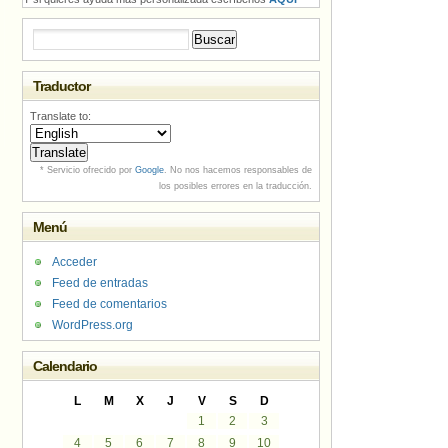
Buscar:
Traductor
Translate to:
* Servicio ofrecido por
Google
. No nos hacemos responsables de
los posibles errores en la traducción.
Menú
Acceder
Feed de entradas
Feed de comentarios
WordPress.org
Calendario
L
M
X
J
V
S
D
1
2
3
4
5
6
7
8
9
10