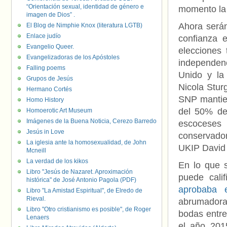
“Orientación sexual, identidad de género e
momento l
imagen de Dios” .
Ahora serán
El Blog de Nimphie Knox (literatura LGTB)
Enlace judío
confianza 
Evangelio Queer.
elecciones
Evangelizadoras de los Apóstoles
independenc
Falling poems
Unido y la 
Grupos de Jesús
Nicola Sturg
Hermano Cortés
SNP mantien
Homo History
del 50% de 
Homoerotic Art Museum
Imágenes de la Buena Noticia, Cerezo Barredo
escocese
Jesús in Love
conservador
La iglesia ante la homosexualidad, de John
UKIP David
Mcneill
La verdad de los kikos
En lo que s
Libro "Jesús de Nazaret. Aproximación
puede cali
histórica" de José Antonio Pagola (PDF)
aprobaba e
Libro "La Amistad Espiritual", de Elredo de
Rieval.
abrumadora
Libro "Otro cristianismo es posible", de Roger
bodas entre
Lenaers
el año 201