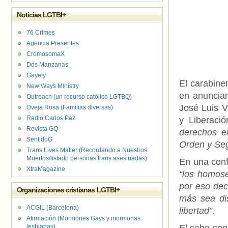
Noticias LGTBI+
76 Crimes
Agencia Presentes
CromosomaX
Dos Manzanas
Gayety
El carabine
New Ways Ministry
en anunciar
Outreach (un recurso católico LGTBQ)
José Luis V
Oveja Rosa (Familias diversas)
Radio Carlos Paz
y Liberaci
Revista GQ
derechos e
SentidoG
Orden y Seg
Trans Lives Matter (Recordando a Nuestros
Muertos/listado personas trans asesinadas)
En una conf
XtraMagazine
“los homos
por eso dec
Organizaciones cristianas LGTBI+
más sea di
ACGIL (Barcelona)
libertad”
.
Afirmación (Mormones Gays y mormonas
lesbianas)