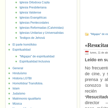
Iglesia Ortodoxa Copta
Iglesia Presbiteriana
Iglesia Valdense
Iglesias Evangélicas
Iglesias Pentecostales
Iglesias Reformadas (Calvinistas)
Iglesias Unitarias y Universalistas
"Migajas" de es
Testigos de Jehová
«Resucitar
El parte homófobo
Espiritualidad
lunes, 11 de ab
"Migajas" de espiritualidad
Leído en s
Espiritualidad Inclusiva
No frecuent
General
de cine, y 
Hinduísmo
Historia LGTBI
prensa y al
Homofobia/ Transfobia.
conozco la
Islam
recién e
Judaísmo
‘
Resucitad
Matrimonio igualitario
director 
Música