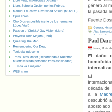
Libro Miradas Atrevidas (Aldarte)
género al m
Libro: Sobre la Opción por los Pobres.
la pasada l
Manual Educativo Diversidad Sexual (MOVILH)
Opus libros
Fuente Do
Otro Dios es posible (serie de los hermanos
López Vigil)
General
,
Histo
Passion of Christ: A Gay Vision (Libro)
Alex Salmond
,
Dugdale
,
Malta
Proyecto Todo Mejora (Perú)
Paul Darro
Queering The Map
Remembering Our Dead
lunes, 11 de ab
Teología Indecente
El daño 
Trans Lives Matter (Recordando a Nuestros
Muertos/listado personas trans asesinadas)
homofobia
Tu vida va a mejorar
internaliz
WEB Islam
El ex
internac
década del
a la
Madre
descubrió a
apostolado