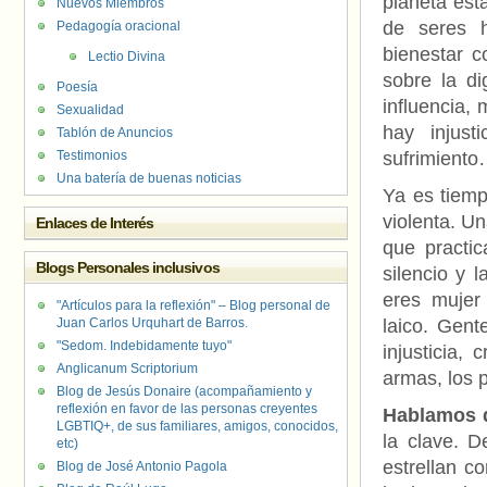
planeta est
Nuevos Miembros
de seres h
Pedagogía oracional
bienestar c
Lectio Divina
sobre la d
Poesía
influencia,
Sexualidad
hay injust
Tablón de Anuncios
Testimonios
sufrimiento
Una batería de buenas noticias
Ya es tiemp
violenta. Un
Enlaces de Interés
que practic
Blogs Personales inclusivos
silencio y 
eres mujer
"Artículos para la reflexión" – Blog personal de
Juan Carlos Urquhart de Barros.
laico. Gen
"Sedom. Indebidamente tuyo"
injusticia,
Anglicanum Scriptorium
armas, los p
Blog de Jesús Donaire (acompañamiento y
reflexión en favor de las personas creyentes
Hablamos d
LGBTIQ+, de sus familiares, amigos, conocidos,
la clave. D
etc)
estrellan co
Blog de José Antonio Pagola