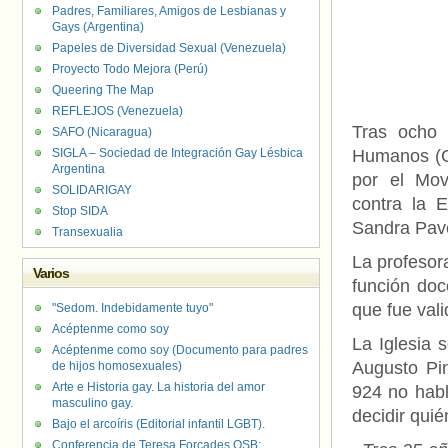
Padres, Familiares, Amigos de Lesbianas y
Gays (Argentina)
Papeles de Diversidad Sexual (Venezuela)
Proyecto Todo Mejora (Perú)
Queering The Map
REFLEJOS (Venezuela)
Tras ocho 
SAFO (Nicaragua)
SIGLA – Sociedad de Integración Gay Lésbica
Humanos (CI
Argentina
por el Mov
SOLIDARIGAY
contra la E
Stop SIDA
Sandra Pave
Transexualia
La profesora
Varios
función doc
que fue val
"Sedom. Indebidamente tuyo"
Acéptenme como soy
La Iglesia 
Acéptenme como soy (Documento para padres
Augusto Pin
de hijos homosexuales)
Arte e Historia gay. La historia del amor
924 no habl
masculino gay.
decidir qui
Bajo el arcoíris (Editorial infantil LGBT).
Conferencia de Teresa Forcades OSB: