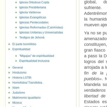
global, d
Iglesia Ortodoxa Copta
sufriente.
Iglesia Presbiteriana
Iglesia Valdense
Adentrémo
Iglesias Evangélicas
la humanid
Iglesias Pentecostales
mueven ajen
Iglesias Reformadas (Calvinistas)
Ya no se pu
Iglesias Unitarias y Universalistas
Testigos de Jehová
amenazados
constituyen
El parte homófobo
Espiritualidad
gran fiasco
a paso la D
"Migajas" de espiritualidad
Espiritualidad Inclusiva
logros del
arrojada a
General
fin de la 
Hinduísmo
Historia LGTBI
pueblos»
. 
Homofobia/ Transfobia.
Mandela so
Islam
verdaderos 
Judaísmo
libertad d
Matrimonio igualitario
Estados es
Música