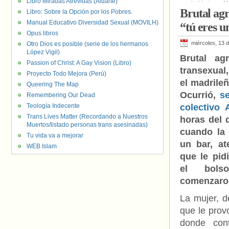
Libro Miradas Atrevidas (Aldarte)
lesbianismo
,
M
Brutal agr
Libro: Sobre la Opción por los Pobres.
Manual Educativo Diversidad Sexual (MOVILH)
“tú eres 
Opus libros
miércoles, 13 
Otro Dios es posible (serie de los hermanos
López Vigil)
Brutal ag
Passion of Christ: A Gay Vision (Libro)
transexual
Proyecto Todo Mejora (Perú)
el madrile
Queering The Map
Ocurrió,
s
Remembering Our Dead
Teología Indecente
colectivo 
Trans Lives Matter (Recordando a Nuestros
horas del 
Muertos/listado personas trans asesinadas)
cuando la 
Tu vida va a mejorar
un bar, a
WEB Islam
que le pid
el bols
comenzaron
La mujer, d
que le prov
donde con