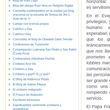
Blog de Raúl Lugo
horizontal
Blog del obispo Raúl Vera en Religión Digital
es servilism
Carmelita contemplativo en la ciudad (un blog
oracional en la escuela de Teresa de Jhs y
En el Eva
Juan de la +)
privilegios,
Cartujo con licencia propia
humano el
Católico y Gay
esperaban es
Católico+Gay
que los q
Concordia, el blog de Oswaldo Gallo Serrato
Confesiones de Trasnoche
tiránicame
Congregación Luterana San Pedro y San Pablo
que nos lla
(Costa Rica)
prometen e
Contranatura (Abraham Puche)
lobbies man
Cristiano Arco Iris
comunicació
Cristiano y Gay
las persona
Cristiano y gay!!! Sí ¿y qué?
El Blog de Abdennur Prado
ser grande 
El Blog de Xabier Pikaza
como una 
El cristiano indignado
rompiendo 
El Frasco de Alabastro
servicio.
Escrituras Inclusivas
Espiritualidad caminante (cristiana y
El Papa Fra
ecuménica)