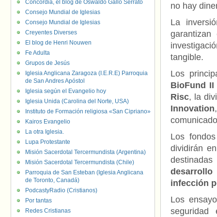
Concordia, el blog de Oswaldo Gallo Serrato
no hay diner
Consejo Mundial de Iglesias
La invers
Consejo Mundial de Iglesias
Creyentes Diverses
garantizan
El blog de Henri Nouwen
investigac
Fe Adulta
tangible.
Grupos de Jesús
Los princi
Iglesia Anglicana Zaragoza (I.E.R.E) Parroquia
de San Andres Apóstol
BioFund II 
Iglesia según el Evangelio hoy
Risc
, la di
Iglesia Unida (Carolina del Norte, USA)
Innovation
Instituto de Formación religiosa «San Cipriano»
comunicado d
Kairos Evangelio
La otra Iglesia.
Los fondos
Lupa Protestante
dividirán e
Misión Sacerdotal Tercermundista (Argentina)
destinadas
Misión Sacerdotal Tercermundista (Chile)
desarrollo
Parroquia de San Esteban (Iglesia Anglicana
de Toronto, Canadá)
infección p
PodcastyRadio (Cristianos)
Los ensayo
Por tantas
seguridad 
Redes Cristianas