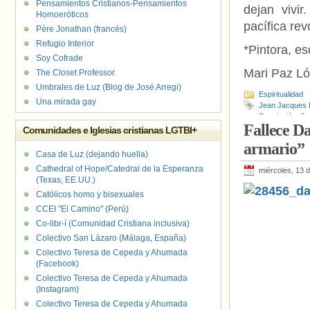
Pensamientos Cristianos-Pensamientos
dejan vivi
Homoeróticos
pacífica rev
Père Jonathan (francés)
Refugio Interior
*Pintora, es
Soy Cofrade
Mari Paz Ló
The Closet Professor
Umbrales de Luz (Blog de José Arregi)
Espiritualidad
Una mirada gay
Jean Jacques
Revolución
,
Se
Fallece Da
Comunidades e Iglesias cristianas LGTBI+
armario”
Casa de Luz (dejando huella)
Cathedral of Hope/Catedral de la Esperanza
miércoles, 13 
(Texas, EE.UU.)
Católicos homo y bisexuales
CCEI "El Camino" (Perú)
Co-libr-í (Comunidad Cristiana inclusiva)
Colectivo San Lázaro (Málaga, España)
Colectivo Teresa de Cepeda y Ahumada
(Facebook)
Colectivo Teresa de Cepeda y Ahumada
(Instagram)
Colectivo Teresa de Cepeda y Ahumada