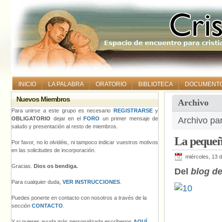
INICIO
LA PALABRA
ORATORIO
BIBLIOTECA
DOCUMENT
Nuevos Miembros
Archivo
Para unirse a este grupo es necesario
REGISTRARSE
y
OBLIGATORIO
dejar en el
FORO
un primer mensaje de
Archivo pa
saludo y presentación al resto de miembros.
La pequeña
Por favor, no lo olvidéis, ni tampoco indicar vuestros motivos
en las solicitudes de incorporación.
miércoles, 13 
Gracias.
Dios os bendiga.
Del
blog d
Para cualquier duda,
VER INSTRUCCIONES
.
Puedes ponerte en contacto con nosotros a través de la
sección
CONTACTO
.
Y si quieres ayuda más personalizada escríbenos
AQUÍ