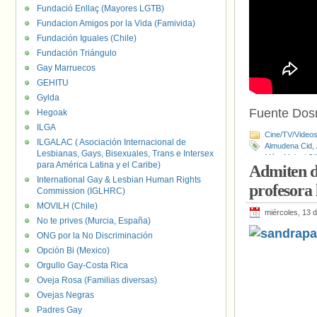
Fundació Enllaç (Mayores LGTB)
Fundacion Amigos por la Vida (Famivida)
Fundación Iguales (Chile)
Fundación Triángulo
Gay Marruecos
GEHITU
Gylda
Fuente Do
Hegoak
ILGA
Cine/TV/Video
ILGALAC ( Asociación Internacional de
Almudena Cid
,
Lesbianas, Gays, Bisexuales, Trans e Intersex
Más
,
Melani Ol
para América Latina y el Caribe)
Admiten d
International Gay & Lesbian Human Rights
profesora 
Commission (IGLHRC)
MOVILH (Chile)
miércoles, 13 
No te prives (Murcia, España)
ONG por la No Discriminación
Opción Bi (Mexico)
Orgullo Gay-Costa Rica
Oveja Rosa (Familias diversas)
Ovejas Negras
Padres Gay