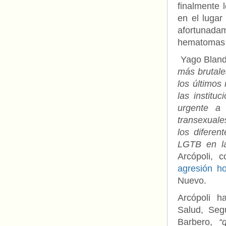
finalmente 
en el lugar
afortunadam
hematomas 
Yago Blando
más brutale
los últimos
las institu
urgente a 
transexual
los diferen
LGTB en la
Arcópoli, 
agresión h
Nuevo.
Arcópoli h
Salud, Seg
Barbero,
“