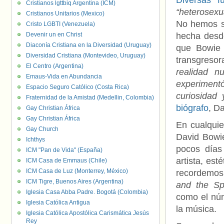
Diversas f
Cristianos lgttbiq Argentina (ICM)
“heterosexu
Cristianos Unitarios (Mexico)
No hemos si
Cristo LGBTI (Venezuela)
Devenir un en Christ
hecha desd
Diaconía Cristiana en la Diversidad (Uruguay)
que Bowie 
Diversidad Cristiana (Montevideo, Uruguay)
transgresor
El Centro (Argentina)
realidad n
Emaus-Vida en Abundancia
experiment
Espacio Seguro Católico (Costa Rica)
curiosidad 
Fraternidad de la Amistad (Medellin, Colombia)
biógrafo
, D
Gay Christian África
Gay Christian África
En cualqui
Gay Church
David Bowie
Ichthys
pocos días
ICM "Pan de Vida" (España)
artista, es
ICM Casa de Emmaus (Chile)
ICM Casa de Luz (Monterrey, México)
recordemos
ICM Tigre, Buenos Aires (Argentina)
and the S
Iglesia Casa Abba Padre. Bogotá (Colombia)
como el núm
Iglesia Católica Antigua
la música.
Iglesia Católica Apostólica Carismática Jesús
Rey