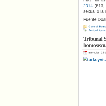
más numero
2014
(513, 
sexual o la 
Fuente Do
General
,
Homof
Arcópoli
,
Ayunt
Madrid
,
SAMU
Tribunal S
homosexua
miércoles, 13 