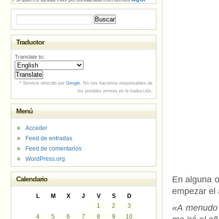
Buscar:
Traductor
Translate to:
* Servicio ofrecido por
Google
. No nos hacemos responsables de
los posibles errores en la traducción.
Menú
Acceder
Feed de entradas
Feed de comentarios
WordPress.org
En alguna o
Calendario
empezar el 
L
M
X
J
V
S
D
1
2
3
«A menudo 
4
5
6
7
8
9
10