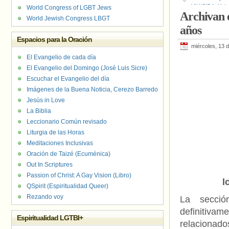
VIH/SIDA
,
Ysio
World Congress of LGBT Jews
Archivan e
World Jewish Congress LBGT
años
Espacios para la Oración
miércoles, 13 
El Evangelio de cada día
El Evangelio del Domingo (José Luis Sicre)
Escuchar el Evangelio del día
Imágenes de la Buena Noticia, Cerezo Barredo
Jesús in Love
La Biblia
Leccionario Común revisado
Liturgia de las Horas
Meditaciones Inclusivas
Oración de Taizé (Ecuménica)
Out In Scriptures
Passion of Christ: A Gay Vision (Libro)
l
QSpirit (Espiritualidad Queer)
Rezando voy
La secció
definitivam
Espiritualidad LGTBI+
relacionad