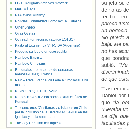
su jefa su 
LGBT Religious Archives Network
de horas de
MAR Málaga
New Ways Ministry
recibido en
Noticias Comunidad Homosexual Católica
parece just
Other Sheep
un negocio 
Otras Ovejas
No puedo ar
Outreach (un recurso católico LGTBQ)
baja. Me pa
Pastoral Ecuménica VIH-SIDA (Argentina)
no has actu
Progetto su fede e omosessualità
que pondría
Rainbow Baptists
Rainbow Christians
subió.
“Me
Reconaissance (padres de personas
discriminad
homosexuales). Francia
de que esta
Refo – Rete Evangelica Fede e Omosessualità
(Italia)
Trascendida
Revista- blog InTERESArte.
Daniel por
Rumos Novos (Grupo homosexual católico de
Portugal)
que
“la em
Tal como eres (Cristianas y cristianos en Chile
“Llevaba un
por la inclusión de la Diversidad Sexual en las
Le dije qu
iglesias y en la sociedad)
facultades 
The Gay Christian (en inglés)