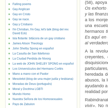
(58), apoya
Falling poems
Os exhorto 
Gay Anglican
y las finan
Gay en Cristo
a los monjes
Gay se nace.
Gay y Cristiano
una escuela
I'm Christian, I'm Gay, let's talk (blog del rev.
hermanos t
David Eck)
Es aquí en 
Isla flotante: bitácora de un gay cristiano
al verdader
James Alison Theology
John Shelby Spong en español
A la revol
La Casulla de San Ildefonso
creyentes,
La Ciudad Perdida de Nivorg
disquisic
La web de JOHN SHELBY SPONG en español
particulare
Los Universículos del Hermano Cortés
heredada d
Mano a mano con el Pastor
Mesoletot (blog de una mujer judía y lesbiana)
abusos, la 
Moradas de Deus (portugués)
ayudando a 
Moral y Doctrina LGBTI
realidad po
Mundo Homo
Nuestra Señora de los Homosexuales
Rabindrana
Pays de Zabulon
vivir»
. No n