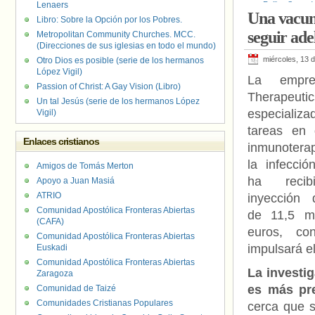
Lenaers
Rolling Stone
,
Una vacun
Libro: Sobre la Opción por los Pobres.
seguir ade
Metropolitan Community Churches. MCC.
(Direcciones de sus iglesias en todo el mundo)
miércoles, 13 
Otro Dios es posible (serie de los hermanos
López Vigil)
La empre
Passion of Christ: A Gay Vision (Libro)
Therapeuti
Un tal Jesús (serie de los hermanos López
especiali
Vigil)
tareas en d
Enlaces cristianos
inmunoterap
la infecció
Amigos de Tomás Merton
ha recib
Apoyo a Juan Masiá
ATRIO
inyección 
Comunidad Apostólica Fronteras Abiertas
de 11,5 mi
(CAFA)
euros, co
Comunidad Apostólica Fronteras Abiertas
impulsará el
Euskadi
Comunidad Apostólica Fronteras Abiertas
La investi
Zaragoza
es más pre
Comunidad de Taizé
Comunidades Cristianas Populares
cerca que s