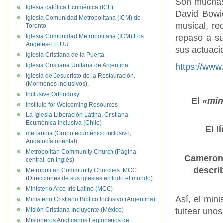
Son muchas
Iglesia católica Ecuménica (ICE)
David Bowie
Iglesia Comunidad Metropolitana (ICM) de
musical, r
Toronto
Iglesia Comunidad Metropolitana (ICM) Los
repaso a su
Ángeles-EE.UU.
sus actuac
Iglesia Cristiana de la Puerta
Iglesia Cristiana Unitaria de Argentina
https://ww
Iglesia de Jesucristo de la Restauración.
(Mormones inclusivos).
Inclusive Orthodoxy
El
«mini
Institute for Welcoming Resources
La Iglesia Liberación Latina, Cristiana
Ecuménica Inclusiva (Chile)
El l
meTanoia (Grupo ecuménico inclusivo,
Andalucía oriental)
Metropolitan Community Church (Página
Cameron 
central, en inglés)
descri
Metropolitan Community Churches. MCC.
(Direcciones de sus iglesias en todo el mundo)
Ministerio Arco Iris Latino (MCC)
Así, el min
Ministerio Cristiano Bíblico Inclusivo (Argentina)
Misión Cristiana Incluyente (México)
tuitear uno
Misioneros Anglicanos Legionarios de