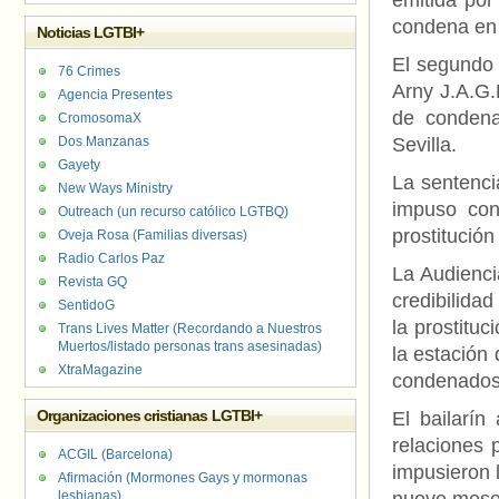
emitida por
condena en 
Noticias LGTBI+
El segundo 
76 Crimes
Arny J.A.G.
Agencia Presentes
de condena
CromosomaX
Dos Manzanas
Sevilla.
Gayety
La sentenci
New Ways Ministry
impuso con
Outreach (un recurso católico LGTBQ)
prostitució
Oveja Rosa (Familias diversas)
Radio Carlos Paz
La Audienci
Revista GQ
credibilida
SentidoG
la prostitu
Trans Lives Matter (Recordando a Nuestros
Muertos/listado personas trans asesinadas)
la estación
XtraMagazine
condenados 
Organizaciones cristianas LGTBI+
El bailarí
relaciones 
ACGIL (Barcelona)
impusieron l
Afirmación (Mormones Gays y mormonas
lesbianas)