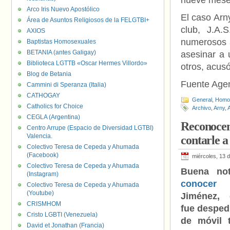
nueve mese
Arco Iris Nuevo Apostólico
El caso Arn
Área de Asuntos Religiosos de la FELGTBI+
club, J.A.
AXIOS
numerosos 
Baptistas Homosexuales
BETANIA (antes Galigay)
asesinar a 
Biblioteca LGTTB «Oscar Hermes Villordo»
otros, acus
Blog de Betania
Fuente Age
Cammini di Speranza (Italia)
CATHOGAY
General
,
Homof
Catholics for Choice
Archivo
,
Arny
,
A
CEGLA (Argentina)
Reconocen
Centro Arrupe (Espacio de Diversidad LGTBI)
Valencia.
contarle a
Colectivo Teresa de Cepeda y Ahumada
(Facebook)
miércoles, 13 
Colectivo Teresa de Cepeda y Ahumada
Buena no
(Instagram)
conocer
Colectivo Teresa de Cepeda y Ahumada
(Youtube)
Jiménez,
CRISMHOM
fue desped
Cristo LGBTI (Venezuela)
de móvil t
David et Jonathan (Francia)