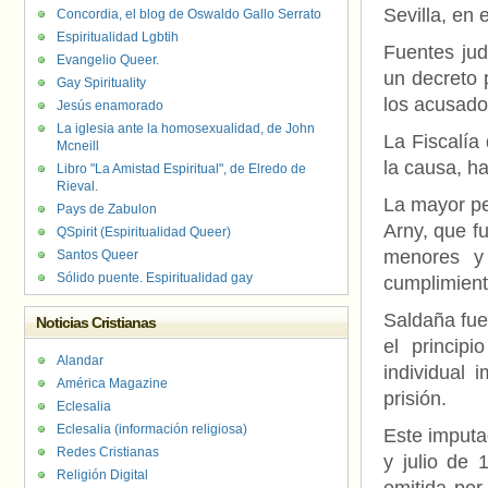
Sevilla, en
Concordia, el blog de Oswaldo Gallo Serrato
Espiritualidad Lgbtih
Fuentes jud
Evangelio Queer.
un decreto p
Gay Spirituality
los acusados
Jesús enamorado
La iglesia ante la homosexualidad, de John
La Fiscalía 
Mcneill
la causa, h
Libro "La Amistad Espiritual", de Elredo de
Rieval.
La mayor pe
Pays de Zabulon
Arny, que f
QSpirit (Espiritualidad Queer)
menores y 
Santos Queer
Sólido puente. Espiritualidad gay
cumplimient
Saldaña fue
Noticias Cristianas
el princip
Alandar
individual
América Magazine
prisión.
Eclesalia
Eclesalia (información religiosa)
Este imputa
Redes Cristianas
y julio de 
Religión Digital