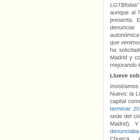
LGTBfobia”
aunque al f
presenta. 
denunciar
autonómica 
que venimos
ha solicit
Madrid y co
mejorando l
Llueve sob
Insistíamo
Nuevo: la L
capital com
terminar 2
sede del co
Madrid). Y
denunciaba
Chueca, 