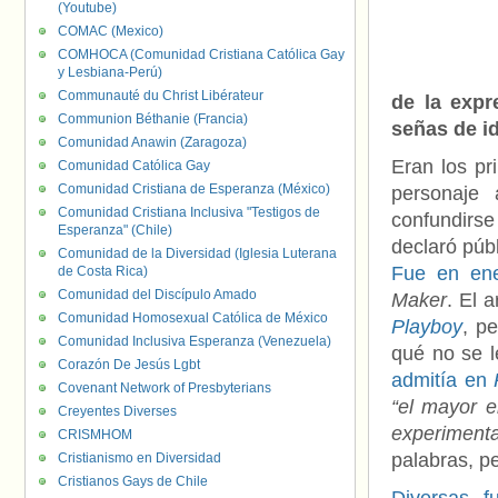
(Youtube)
COMAC (Mexico)
COMHOCA (Comunidad Cristiana Católica Gay
y Lesbiana-Perú)
Communauté du Christ Libérateur
de la expr
Communion Béthanie (Francia)
señas de i
Comunidad Anawin (Zaragoza)
Eran los pr
Comunidad Católica Gay
Comunidad Cristiana de Esperanza (México)
personaje
Comunidad Cristiana Inclusiva "Testigos de
confundirse
Esperanza" (Chile)
declaró púb
Comunidad de la Diversidad (Iglesia Luterana
Fue en en
de Costa Rica)
Comunidad del Discípulo Amado
Maker
. El 
Comunidad Homosexual Católica de México
Playboy
, p
Comunidad Inclusiva Esperanza (Venezuela)
qué no se l
Corazón De Jesús Lgbt
admitía en
R
Covenant Network of Presbyterians
“el mayor e
Creyentes Diverses
experiment
CRISMHOM
palabras, p
Cristianismo en Diversidad
Cristianos Gays de Chile