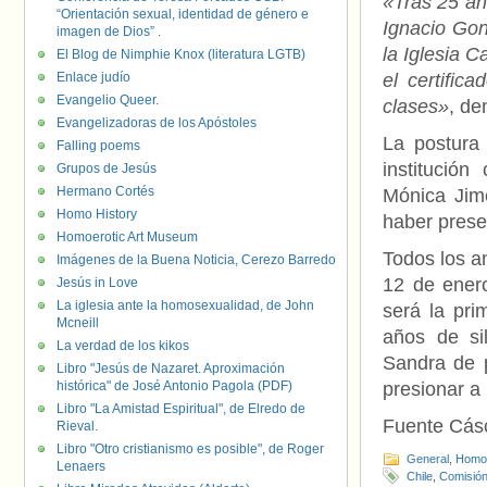
«Tras 25 añ
“Orientación sexual, identidad de género e
Ignacio Gon
imagen de Dios” .
la Iglesia C
El Blog de Nimphie Knox (literatura LGTB)
Enlace judío
el certifi
Evangelio Queer.
clases»
, de
Evangelizadoras de los Apóstoles
La postura 
Falling poems
institució
Grupos de Jesús
Hermano Cortés
Mónica Jimé
Homo History
haber prese
Homoerotic Art Museum
Todos los a
Imágenes de la Buena Noticia, Cerezo Barredo
12 de enero
Jesús in Love
La iglesia ante la homosexualidad, de John
será la pr
Mcneill
años de si
La verdad de los kikos
Sandra de p
Libro "Jesús de Nazaret. Aproximación
histórica" de José Antonio Pagola (PDF)
presionar a
Libro "La Amistad Espiritual", de Elredo de
Fuente Cás
Rieval.
Libro "Otro cristianismo es posible", de Roger
General
,
Homof
Lenaers
Chile
,
Comisión