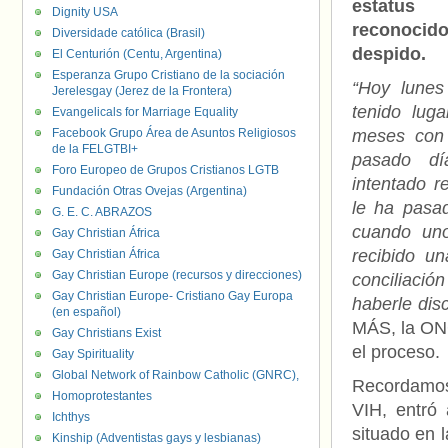
estatus 
Dignity USA
reconocid
Diversidade católica (Brasil)
despido.
El Centurión (Centu, Argentina)
Esperanza Grupo Cristiano de la sociación
“Hoy lunes
Jerelesgay (Jerez de la Frontera)
tenido luga
Evangelicals for Marriage Equality
Facebook Grupo Área de Asuntos Religiosos
meses con 
de la FELGTBI+
pasado dí
Foro Europeo de Grupos Cristianos LGTB
intentado 
Fundación Otras Ovejas (Argentina)
le ha pasad
G. E. C. ABRAZOS
cuando uno
Gay Christian África
recibido un
Gay Christian África
Gay Christian Europe (recursos y direcciones)
conciliaci
Gay Christian Europe- Cristiano Gay Europa
haberle dis
(en español)
MÁS, la ONG
Gay Christians Exist
el proceso.
Gay Spirituality
Global Network of Rainbow Catholic (GNRC),
Recordam
Homoprotestantes
VIH, entró
Ichthys
situado en 
Kinship (Adventistas gays y lesbianas)