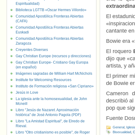
Espiritualidad)
extraordina
Biblioteca LGTTB «Oscar Hermes Villordo»
El estadun
Comunidad Apostólica Fronteras Abiertas
(CAFA)
«inspirac
Comunidad Apostólica Fronteras Abiertas
cantante en 
Euskadi
Comunidad Apostólica Fronteras Abiertas
Bowie era «t
Zaragoza
Creyentes Diverses
El roquero
Gay Christian Europe (recursos y direcciones)
dijo que «ca
Gay Christian Europe- Cristiano Gay Europa
artista, y 
(en español)
Imágenes sagradas de William Hart McNichols
El primer mi
Institute for Welcoming Resources
de Bowie er
Instituto de Formación religiosa «San Cipriano»
Jesús in Love
Cameron d
La iglesia ante la homosexualidad, de John
describió a
Mcneill
pop que sigu
Libro "Jesús de Nazaret. Aproximación
histórica" de José Antonio Pagola (PDF)
Fuente Dosm
Libro "La Amistad Espiritual", de Elredo de
Rieval.
General
,
Iglesi
Libro "Otro cristianismo es posible", de Roger
Bisexualidad
,
C