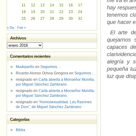
me irá el a
11
12
13
14
15
16
17
hay respues
18
19
20
21
22
23
24
tenemos cla
25
26
27
28
29
30
31
que hacer en
« Dic
Feb »
El arte de
Archivos
quejarnos 
Archivos
capaces de
clarividenc
Comentarios recientes
alegría y 
Mudejarillo
en
Seguimos…
pequeña luz
Ricardo Alonso Ochoa Gongora
en
Seguimos…
luz que disi
resignado
en
Carta abierta a Monseñor Munilla,
por Miguel Sánchez Zambrano.
resignado
en
Carta abierta a Monseñor Munilla,
por Miguel Sánchez Zambrano.
resignado
en
“Homosexualidad. Las Razones
de Dios”, de Miguel Sánchez Zambrano
Categorías
Biblia