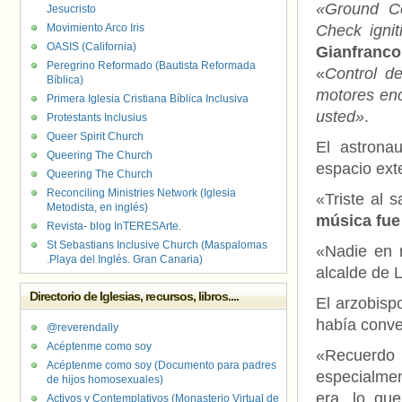
«Ground C
Jesucristo
Movimiento Arco Iris
Check igni
OASIS (California)
Gianfranco
Peregrino Reformado (Bautista Reformada
«
Control d
Bíblica)
motores enc
Primera Iglesia Cristiana Bíblica Inclusiva
usted»
.
Protestants Inclusius
Queer Spirit Church
El astrona
Queering The Church
espacio exte
Queering The Church
Reconciling Ministries Network (Iglesia
«Triste al 
Metodista, en inglés)
música fue
Revista- blog InTERESArte.
St Sebastians Inclusive Church (Maspalomas
«Nadie en n
.Playa del Inglés. Gran Canaria)
alcalde de 
Directorio de Iglesias, recursos, libros....
El arzobisp
había conve
@reverendally
Acéptenme como soy
«Recuerdo
Acéptenme como soy (Documento para padres
especialmen
de hijos homosexuales)
era, lo que
Activos y Contemplativos (Monasterio Virtual de