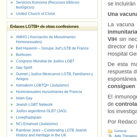
Servicios Koinonia (Recursos bíblicos-
se incluirán
teológicos)
Una vacun
United Church of Christ
La vacuna 
Enlaces LGTBI+ de otras confesiones
inmunitari
AMHO ( Asociación de Musulmanes
VIH
sin nec
Homosexuales)
director de
Beit Haverim – Groupe Juif LGTB de France
Hospital Ge
BuHozen
Congreso Mundial de Judíos LGBT
De esta ma
Gay Spirit
respuesta d
Guimel | Judíos Mexicanos LGTB, Familiares y
espontáne
Amigos
Hamakom LGBTQI+ (Judaísmo)
consiguen 
Homosexuales musulmanes de Francia
El inmunoge
Islam Gay
de
controla
Jewish LGBT Network
los investig
Judíos argentinos GLBT (JAG)
Lovejihadspain
Por Redacc
NCI Emanuel (Judaísmo)
Rainbow Jews – Celebrating LGTB Jewish
General
History and Heritage in the UK
Aelix Therapeu