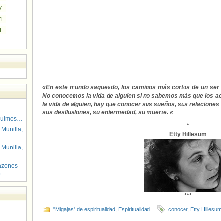
7
4
1
«En este mundo saqueado, los caminos más cortos de un ser a
No conocemos la vida de alguien si no sabemos más que los ac
la vida de alguien, hay que conocer sus sueños, sus relacione
sus desilusiones, su enfermedad, su muerte. «
guimos…
*
 Munilla,
Etty Hillesum
 Munilla,
azones
o
***
"Migajas" de espiritualidad
,
Espiritualidad
conocer
,
Etty Hillesu