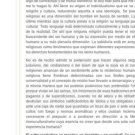
algo de contractual y de mutuo beneficio: te doy esto para que me
me lo hagas tú. Ahí tiene su origen el individualismo que se va 
religión y cultura, reduciendo aquella a una ideología. Se pu
religioso es una dimensión del hombre en busca de sentido. La r
último mientras que la cultura presta a la religión su lenguaje
cultural. Todo lenguaje está determinado culturalmente y toda cul
de la realidad. De ahí que ninguna religión pueda tener el mo
trascendente del ser humano y de su expresión por medio de rito
humano a su más plenaria dimensión. La sabiduría está en acepta
religiosas como fenómenos que expresan diferentes expresiones
los derechos fundamentales de los seres humanos.
No es de recibo admitir la pretensión que hacen algunos segu
judaísmo, del cristianismo o del Islam de que la suya es el c
religiones arrancan de un sentimiento ante lo misterioso humano
religiosa tiene fronteras determinadas con sus límites geog
universalidad y el concepto de misión han llevado a desarraigos y
la misma manera que los pueblos poderosos han pretendido
“ci
porque vivían en las selvas, los misioneros de esas tradiciones en
paganos y de supersticiosos, cuando no de ateos y de idólat
destruían sus símbolos calificándolos de ídolos y los obligaban 
ante una caja de metal que guardaba un trozo de pan o ante u
cultos con fuego y resinas aromáticas y ellos usaban inciens
cercenarse el prepucio o a postrarse en dirección a la Me
monoculturalismo cuya esencia es creer que desde una sola cult
experiencia humana?