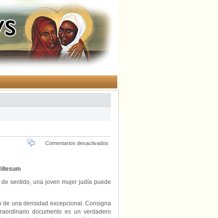
en
Comentarios desactivados
El
camino
interior
Hillesum
 de sentido, una joven mujer judía puede
io de una densidad excepcional. Consigna
traordinario documento es un verdadero