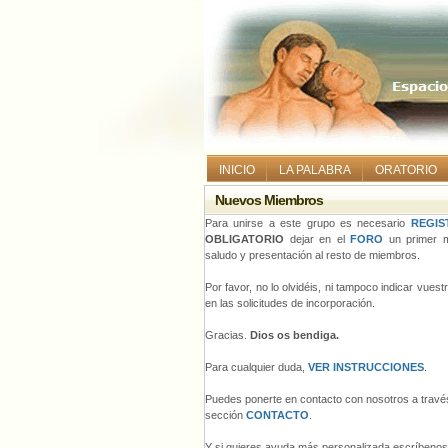
INICIO
LA PALABRA
ORATORIO
Nuevos Miembros
Para unirse a este grupo es necesario
REGIS
OBLIGATORIO
dejar en el
FORO
un primer m
saludo y presentación al resto de miembros.
Por favor, no lo olvidéis, ni tampoco indicar vues
en las solicitudes de incorporación.
Gracias.
Dios os bendiga.
Para cualquier duda,
VER INSTRUCCIONES
.
Puedes ponerte en contacto con nosotros a través
sección
CONTACTO
.
Y si quieres ayuda más personalizada escríbeno