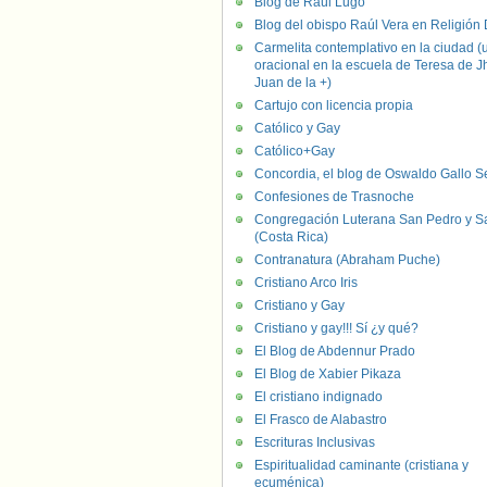
Blog de Raúl Lugo
Blog del obispo Raúl Vera en Religión D
Carmelita contemplativo en la ciudad (
oracional en la escuela de Teresa de J
Juan de la +)
Cartujo con licencia propia
Católico y Gay
Católico+Gay
Concordia, el blog de Oswaldo Gallo S
Confesiones de Trasnoche
Congregación Luterana San Pedro y S
(Costa Rica)
Contranatura (Abraham Puche)
Cristiano Arco Iris
Cristiano y Gay
Cristiano y gay!!! Sí ¿y qué?
El Blog de Abdennur Prado
El Blog de Xabier Pikaza
El cristiano indignado
El Frasco de Alabastro
Escrituras Inclusivas
Espiritualidad caminante (cristiana y
ecuménica)