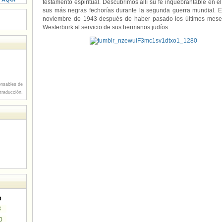
testamento espiritual. Descubrimos allí su fe inquebrantable en
sus más negras fechorías durante la segunda guerra mundial. E
noviembre de 1943 después de haber pasado los últimos meses
Westerbork al servicio de sus hermanos judíos.
nsables de
 traducción.
D
3
0