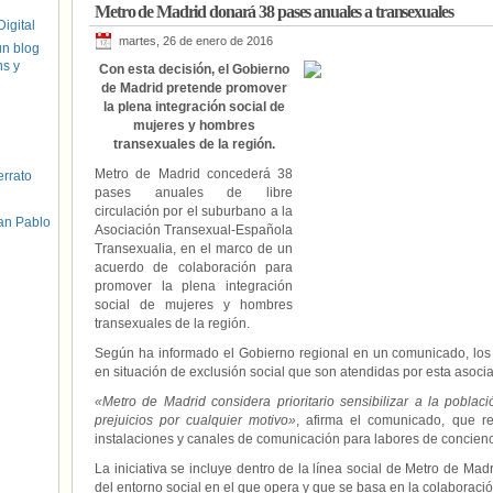
Metro de Madrid donará 38 pases anuales a transexuales
igital
martes, 26 de enero de 2016
un blog
hs y
Con esta decisión, el Gobierno
de Madrid pretende promover
la plena integración social de
mujeres y hombres
transexuales de la región.
Metro de Madrid concederá 38
errato
pases anuales de libre
circulación por el suburbano a la
an Pablo
Asociación Transexual-Española
Transexualia, en el marco de un
acuerdo de colaboración para
promover la plena integración
social de mujeres y hombres
transexuales de la región.
Según ha informado el Gobierno regional en un comunicado, los
en situación de exclusión social que son atendidas por esta asocia
«Metro de Madrid considera prioritario sensibilizar a la poblaci
prejuicios por cualquier motivo»
, afirma el comunicado, que 
instalaciones y canales de comunicación para labores de concienc
La iniciativa se incluye dentro de la línea social de Metro de Madr
del entorno social en el que opera y que se basa en la colaboraci