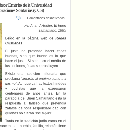
fesor Emérito de la Universidad
raciones Solidarias (CCS)
en
Comentarios desactivados
«La
Ferdinand Hodler: El buen
pregunta
samaritano, 1885
del
fariseo»,
Leído en la página web de
Redes
por
Cristianas
José
Carlos
El justo no pretende hacer cosas
García
buenas, sino que bueno es lo que
Fajardo,
hace el justo. Si se busca el mérito de
profesor
las acciones, éstas se prostituyen.
Emérito
Existe una tradición milenaria que
de
la
proclama
“amarás al prójimo como a ti
Universidad
mismo”
. Aunque ya hay textos hindúes
Complutense
y budistas que la expresaron
de
centenares de años antes. En la
Madrid
parábola del Buen Samaritano está la
(UCM).
respuesta al fariseo que pretendía
Director
zafarse de toda responsabilidad con
del
quienes no fueran
“los suyos”
.
Centro
de
Tanto en la tradición judía como en el
Colaboraciones
oncepto de pueblo, familia, relación tiene
Solidarias