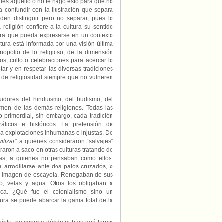
 des aquello o no te hago esto para que no
(CCS)
a confundir con la Ilustración que separa
eden distinguir pero no separar, pues lo
eligión confiere a la cultura su sentido
 para que pueda expresarse en un contexto
tura está informada por una visión última
nopolio de lo religioso, de la dimensión
s, culto o celebraciones para acercar lo
r y en respetar las diversas tradiciones
 de religiosidad siempre que no vulneren
idores del hinduismo, del budismo, del
ulmen de las demás religiones. Todas las
 primordial, sin embargo, cada tradición
ráficos e históricos. La pretensión de
 a explotaciones inhumanas e injustas. De
vilizar”
a quienes consideraron “salvajes”
traron a saco en otras culturas tratando de
ras, a quienes no pensaban como ellos:
a arrodillarse ante dos palos cruzados, o
na imagen de escayola. Renegaban de sus
o, velas y agua. Otros los obligaban a
ca. ¿Qué fue el colonialismo sino un
ura se puede abarcar la gama total de la