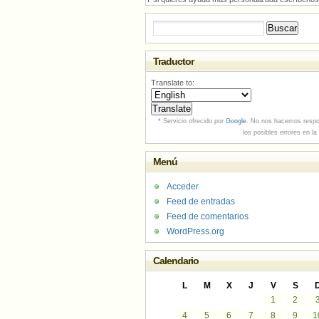
Buscar:
Traductor
Translate to:
* Servicio ofrecido por
Google
. No nos hacemos respo
los posibles errores en la
Menú
Acceder
Feed de entradas
Feed de comentarios
WordPress.org
Calendario
L
M
X
J
V
S
1
2
4
5
6
7
8
9
1