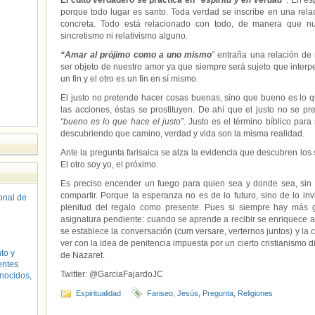
El culto verdadero se practica en
“espíritu y en verdad”
. En es
porque todo lugar es santo. Toda verdad se inscribe en una rela
concreta. Todo está relacionado con todo, de manera que nue
sincretismo ni relativismo alguno.
“Amar al prójimo como a uno mismo
”
entraña una relación de 
ser objeto de nuestro amor ya que siempre será sujeto que interpe
un fin y el otro es un fin en sí mismo.
El justo no pretende hacer cosas buenas, sino que bueno es lo qu
las acciones, éstas se prostituyen. De ahí que el justo no se 
“bueno es lo que hace el justo”
. Justo es el término bíblico pa
descubriendo que camino, verdad y vida son la misma realidad.
Ante la pregunta farisaica se alza la evidencia que descubren los 
El otro soy yo, el próximo.
Es preciso encender un fuego para quien sea y donde sea, sin 
compartir. Porque la esperanza no es de lo futuro, sino de lo in
sonal de
plenitud del regalo como presente. Pues si siempre hay más g
asignatura pendiente: cuando se aprende a recibir se enriquece al
se establece la conversación (cum versare, verternos juntos) y la
ver con la idea de penitencia impuesta por un cierto cristianismo 
to y
de Nazaret.
entes
Twitter: @GarciaFajardoJC
nocidos,
Espiritualidad
Fariseo
,
Jesús
,
Pregunta
,
Religiones