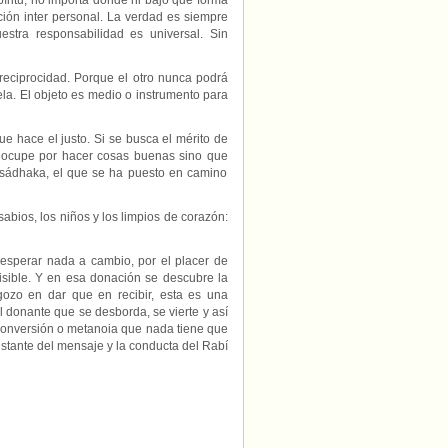
píritu, no importa dónde ni bajo qué forma
ción inter personal. La verdad es siempre
stra responsabilidad es universal. Sin
reciprocidad. Porque el otro nunca podrá
la. El objeto es medio o instrumento para
e hace el justo. Si se busca el mérito de
preocupe por hacer cosas buenas sino que
ra sádhaka, el que se ha puesto en camino
sabios, los niños y los limpios de corazón:
esperar nada a cambio, por el placer de
visible. Y en esa donación se descubre la
ozo en dar que en recibir, esta es una
 donante que se desborda, se vierte y así
 conversión o metanoia que nada tiene que
distante del mensaje y la conducta del Rabí