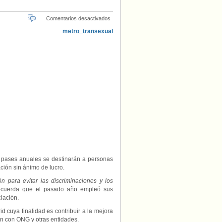
en
Comentarios desactivados
Metro
de
Madrid
donará
38
pases
anuales
a
transexuales
 pases anuales se destinarán a personas
ción sin ánimo de lucro.
ón para evitar las discriminaciones y los
recuerda que el pasado año empleó sus
iación.
id cuya finalidad es contribuir a la mejora
ón con ONG y otras entidades.