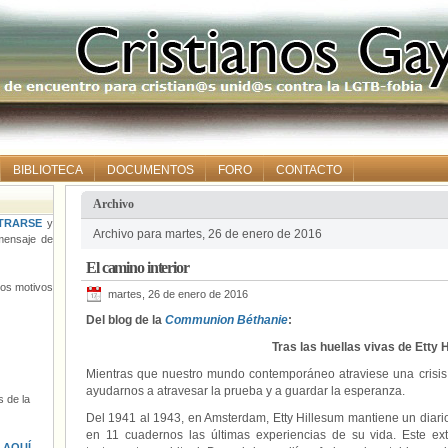
BIBLIOTECA
DOCUMENTOS
FORO
CONTACTO
Archivo
TRARSE
y
Archivo para martes, 26 de enero de 2016
ensaje de
El camino interior
tros motivos
martes, 26 de enero de 2016
Del blog de la
Communion Béthanie
:
Tras las huellas vivas de Etty 
Mientras que nuestro mundo contemporáneo atraviese una crisis
ayudarnos a atravesar la prueba y a guardar la esperanza.
 de la
Del 1941 al 1943, en Amsterdam, Etty Hillesum mantiene un diar
en 11 cuadernos las últimas experiencias de su vida. Este ex
s
AQUÍ