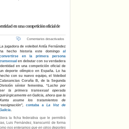
entidad en una competición oficial de
en
Comentarios desactivados
Antía
La jugadora de voleibol Antía Fernández
Fernández,
ha hecho historia este domingo
al
primera
convertirse en la primera persona
deportista
transexual
en debutar con su verdadera
trans
identidad en una competición oficial de
en
un deporte olímpico en España. Lo ha
debutar
hecho con su nuevo equipo, el Voleibol
con
su
Calasancias Coruña B, de la Segunda
identidad
División sénior femenina.
“
Lucho por
en
ser la primera transexual operada
una
quirúrgicamente en Galicia
, ahora que la
competición
Xunta asume los tratamientos de
oficial
reasignación”,
contaba a
La Voz de
de
Galicia
.
un
deporte
iera la ficha federativa que le permitirá
olímpico
ias, Luis Fernández, transcurrió de forma
en
mo nos enteramos que en otros deportes