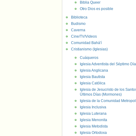
Biblia Queer
Otro Dios es posible
Biblioteca
Budismo
Caverna
Cine/TV/Videos
Comunidad Bahá'í
Cristianismo (Iglesias)
Cuáqueros
Iglesia Adventista del Séptimo Día
Iglesia Anglicana
Iglesia Bautista
Iglesia Católica
Iglesia de Jesucristo de los Santo
Últimos Días (Mormones)
Iglesia de la Comunidad Metropol
Iglesia Inclusiva
Iglesia Luterana
Iglesia Menonita
Iglesia Metodista
Iglesia Ortodoxa