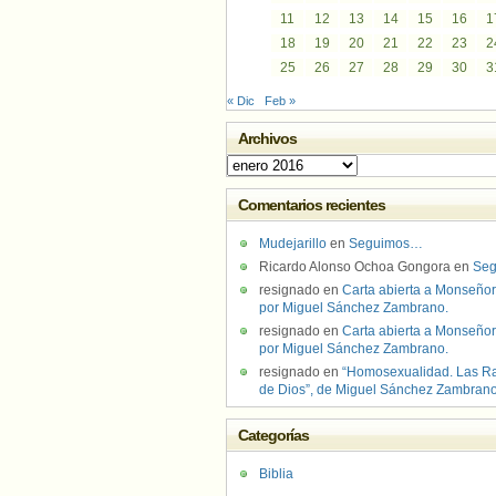
11
12
13
14
15
16
1
18
19
20
21
22
23
2
25
26
27
28
29
30
3
« Dic
Feb »
Archivos
Archivos
Comentarios recientes
Mudejarillo
en
Seguimos…
Ricardo Alonso Ochoa Gongora
en
Se
resignado
en
Carta abierta a Monseñor
por Miguel Sánchez Zambrano.
resignado
en
Carta abierta a Monseñor
por Miguel Sánchez Zambrano.
resignado
en
“Homosexualidad. Las R
de Dios”, de Miguel Sánchez Zambran
Categorías
Biblia