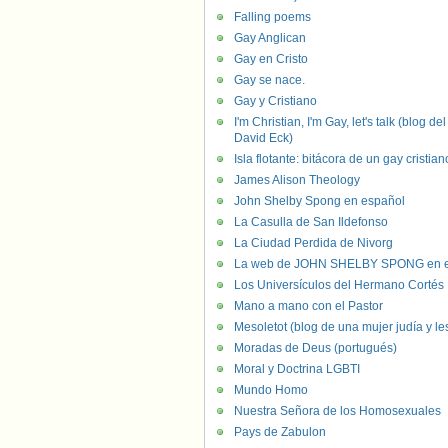
Falling poems
Gay Anglican
Gay en Cristo
Gay se nace.
Gay y Cristiano
I'm Christian, I'm Gay, let's talk (blog del
David Eck)
Isla flotante: bitácora de un gay cristian
James Alison Theology
John Shelby Spong en español
La Casulla de San Ildefonso
La Ciudad Perdida de Nivorg
La web de JOHN SHELBY SPONG en e
Los Universículos del Hermano Cortés
Mano a mano con el Pastor
Mesoletot (blog de una mujer judía y le
Moradas de Deus (portugués)
Moral y Doctrina LGBTI
Mundo Homo
Nuestra Señora de los Homosexuales
Pays de Zabulon