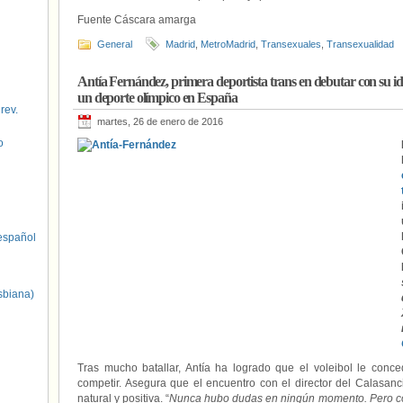
Fuente Cáscara amarga
General
Madrid
,
MetroMadrid
,
Transexuales
,
Transexualidad
Antía Fernández, primera deportista trans en debutar con su id
un deporte olímpico en España
 rev.
martes, 26 de enero de 2016
o
spañol
sbiana)
Tras mucho batallar, Antía ha logrado que el voleibol le conced
competir. Asegura que el encuentro con el director del Calasanc
natural y positiva. “
Nunca hubo dudas en ningún momento. Pero co