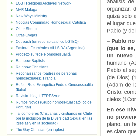
análisis de
LGBT Religious Archives Network
organizar, 
MAR Málaga
quizá sólo 
New Ways Ministry
Noticias Comunidad Homosexual Católica
el lugar qu
Other Sheep
Pablo (y del
Otras Ovejas
– Pablo no
Outreach (un recurso católico LGTBQ)
(que lo es
Pastoral Ecuménica VIH-SIDA (Argentina)
Progetto su fede e omosessualità
un nuevo 
Rainbow Baptists
humano (Adá
Rainbow Christians
Pablo al se
Reconaissance (padres de personas
(de Dios) (
homosexuales). Francia
(Adam de la
Refo – Rete Evangelica Fede e Omosessualità
(Italia)
Cristo, como
Revista- blog InTERESArte.
cielos (1Cor
Rumos Novos (Grupo homosexual católico de
Portugal)
En ese niv
Tal como eres (Cristianas y cristianos en Chile
no provien
por la inclusión de la Diversidad Sexual en las
iglesias y en la sociedad)
plano, un h
The Gay Christian (en inglés)
es claro qu