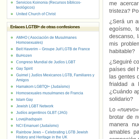
Servicios Koinonia (Recursos bíblicos-
me acercar
teológicos)
tristeza? P
United Church of Christ
¿Será un a
Enlaces LGTBI+ de otras confesiones
egoísmo, t
descanso, l
AMHO ( Asociación de Musulmanes
Homosexuales)
mis proble
Beit Haverim – Groupe Juif LGTB de France
habitable?
BuHozen
¿Seguiré con
Congreso Mundial de Judíos LGBT
países del 
Gay Spirit
Guimel | Judíos Mexicanos LGTB, Familiares y
las gentes 
Amigos
frialdad a
Hamakom LGBTQI+ (Judaísmo)
¿Cuándo apr
Homosexuales musulmanes de Francia
solidario?
Islam Gay
Jewish LGBT Network
Lo
«nuevo»
Judíos argentinos GLBT (JAG)
brotar de n
Lovejihadspain
manera nu
NCI Emanuel (Judaísmo)
amables pa
Rainbow Jews – Celebrating LGTB Jewish
History and Heritage in the UK