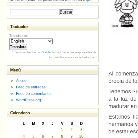
Buscar:
Traductor
Translate to:
* Servicio ofrecido por
Google
. No nos hacemos responsables de
los posibles errores en la traducción.
Menú
Al comenzar
propia de lo
Acceder
Feed de entradas
Tenemos 365
Feed de comentarios
a la luz de
WordPress.org
madurar en n
Calendario
Estamos lla
hermanos y 
L
M
X
J
V
S
D
1
2
3
de estar es
4
5
6
7
8
9
10