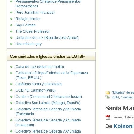
Pensamientos Cristianos-Pensamientos
Homoeróticos
Père Jonathan (francés)
Refugio Interior
Soy Cofrade
The Closet Professor
Umbrales de Luz (Blog de José Arregi)
Una mirada gay
Comunidades e Iglesias cristianas LGTBI+
Casa de Luz (dejando huella)
Cathedral of Hope/Catedral de la Esperanza
(Texas, EE.UU.)
Católicos homo y bisexuales
CCEI "El Camino" (Perú)
"Migajas" de es
Co-libr-í (Comunidad Cristiana inclusiva)
2016
,
Confianz
Colectivo San Lázaro (Málaga, España)
Santa Mar
Colectivo Teresa de Cepeda y Ahumada
(Facebook)
viernes, 1 de 
Colectivo Teresa de Cepeda y Ahumada
(Instagram)
De
Koinoni
Colectivo Teresa de Cepeda y Ahumada