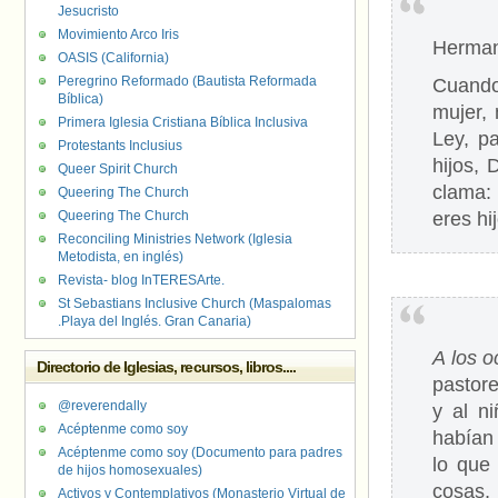
Jesucristo
Movimiento Arco Iris
Herman
OASIS (California)
Peregrino Reformado (Bautista Reformada
Cuando
Bíblica)
mujer, 
Primera Iglesia Cristiana Bíblica Inclusiva
Ley, p
Protestants Inclusius
hijos, 
Queer Spirit Church
clama:
Queering The Church
Queering The Church
eres hi
Reconciling Ministries Network (Iglesia
Metodista, en inglés)
Revista- blog InTERESArte.
St Sebastians Inclusive Church (Maspalomas
.Playa del Inglés. Gran Canaria)
A los o
Directorio de Iglesias, recursos, libros....
pastore
@reverendally
y al n
Acéptenme como soy
habían 
Acéptenme como soy (Documento para padres
lo que
de hijos homosexuales)
cosas,
Activos y Contemplativos (Monasterio Virtual de