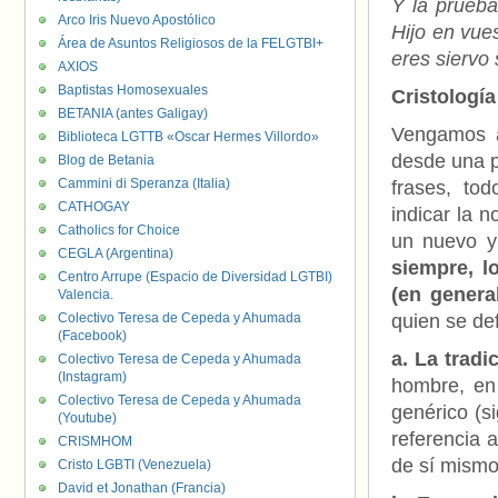
Y la prueba
Arco Iris Nuevo Apostólico
Hijo en vue
Área de Asuntos Religiosos de la FELGTBI+
eres siervo 
AXIOS
Baptistas Homosexuales
Cristología
BETANIA (antes Galigay)
Vengamos a
Biblioteca LGTTB «Oscar Hermes Villordo»
desde una p
Blog de Betania
Cammini di Speranza (Italia)
frases, to
CATHOGAY
indicar la n
Catholics for Choice
un nuevo y
CEGLA (Argentina)
siempre, l
Centro Arrupe (Espacio de Diversidad LGTBI)
(en genera
Valencia.
Colectivo Teresa de Cepeda y Ahumada
quien se de
(Facebook)
a. La tradi
Colectivo Teresa de Cepeda y Ahumada
(Instagram)
hombre, en 
Colectivo Teresa de Cepeda y Ahumada
genérico (s
(Youtube)
referencia a
CRISMHOM
de sí mismo,
Cristo LGBTI (Venezuela)
David et Jonathan (Francia)