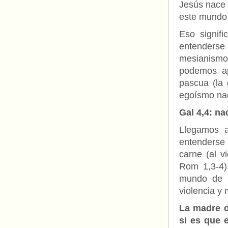
Jesús nace 
este mundo.
Eso signif
entenderse 
mesianismo
podemos ap
pascua (la 
egoísmo nac
Gal 4,4: na
Llegamos 
entenderse 
carne (al v
Rom 1,3-4)
mundo de m
violencia y 
La madre d
si es que 