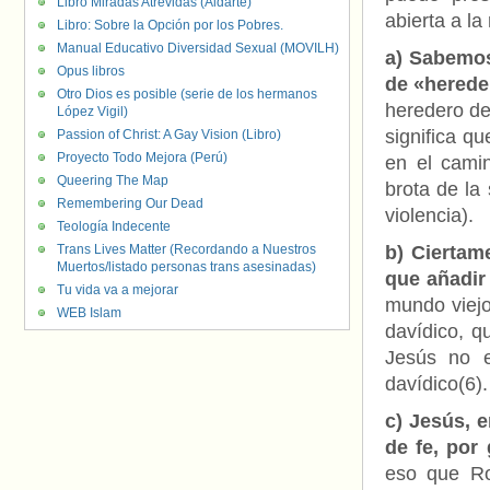
Libro Miradas Atrevidas (Aldarte)
abierta a l
Libro: Sobre la Opción por los Pobres.
Manual Educativo Diversidad Sexual (MOVILH)
a) Sabemos
Opus libros
de «hereder
Otro Dios es posible (serie de los hermanos
heredero de
López Vigil)
significa q
Passion of Christ: A Gay Vision (Libro)
Proyecto Todo Mejora (Perú)
en el cami
Queering The Map
brota de la
Remembering Our Dead
violencia).
Teología Indecente
Trans Lives Matter (Recordando a Nuestros
b) Ciertam
Muertos/listado personas trans asesinadas)
que añadir
Tu vida va a mejorar
mundo viejo
WEB Islam
davídico, q
Jesús no e
davídico(6).
c) Jesús, 
de fe, por 
eso que Ro