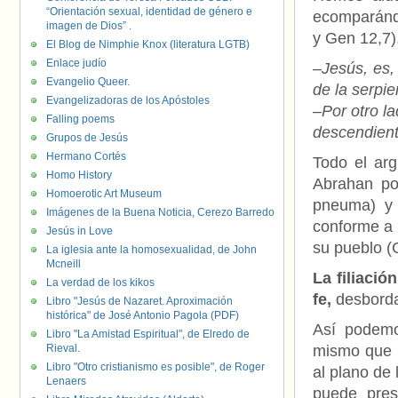
“Orientación sexual, identidad de género e
ecomparándo
imagen de Dios” .
y Gen 12,7)
El Blog de Nimphie Knox (literatura LGTB)
Enlace judío
–Jesús, es,
Evangelio Queer.
de la serpie
Evangelizadoras de los Apóstoles
–Por otro l
Falling poems
descendient
Grupos de Jesús
Hermano Cortés
Todo el ar
Homo History
Abrahan por
Homoerotic Art Museum
pneuma) y 
Imágenes de la Buena Noticia, Cerezo Barredo
conforme a l
Jesús in Love
su pueblo (G
La iglesia ante la homosexualidad, de John
Mcneill
La filiaci
La verdad de los kikos
fe,
desborda
Libro "Jesús de Nazaret. Aproximación
histórica" de José Antonio Pagola (PDF)
Así podemos
Libro "La Amistad Espiritual", de Elredo de
Rieval.
mismo que D
Libro "Otro cristianismo es posible", de Roger
al plano de 
Lenaers
puede pres