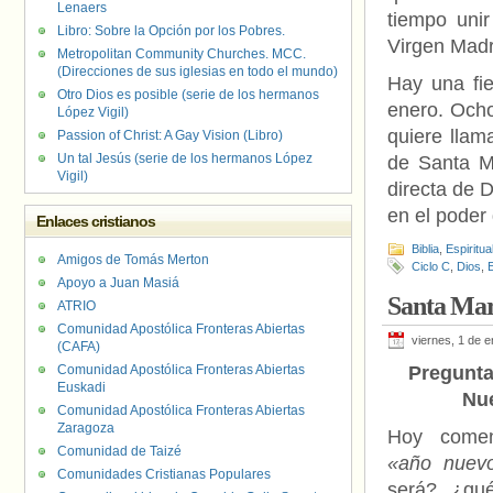
Lenaers
tiempo uni
Libro: Sobre la Opción por los Pobres.
Virgen Madr
Metropolitan Community Churches. MCC.
(Direcciones de sus iglesias en todo el mundo)
Hay una fie
Otro Dios es posible (serie de los hermanos
enero. Ocho
López Vigil)
quiere llam
Passion of Christ: A Gay Vision (Libro)
Un tal Jesús (serie de los hermanos López
de Santa Ma
Vigil)
directa de D
en el poder 
Enlaces cristianos
Biblia
,
Espiritua
Amigos de Tomás Merton
Ciclo C
,
Dios
,
Apoyo a Juan Masiá
Santa Mar
ATRIO
Comunidad Apostólica Fronteras Abiertas
viernes, 1 de 
(CAFA)
Comunidad Apostólica Fronteras Abiertas
Pregunta
Euskadi
Nu
Comunidad Apostólica Fronteras Abiertas
Zaragoza
Hoy come
Comunidad de Taizé
«año nuev
Comunidades Cristianas Populares
será?, ¿qu