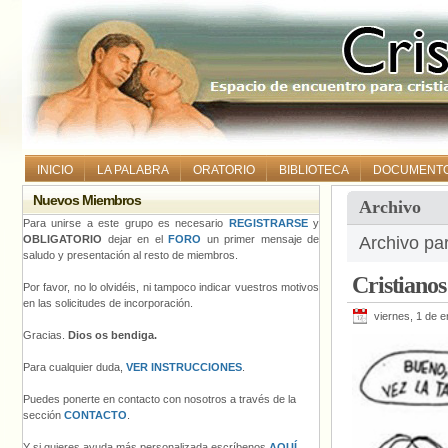
INICIO
LA PALABRA
ORATORIO
BIBLIOTECA
DOCUMENT
Nuevos Miembros
Archivo
Para unirse a este grupo es necesario
REGISTRARSE
y
OBLIGATORIO
dejar en el
FORO
un primer mensaje de
Archivo pa
saludo y presentación al resto de miembros.
Cristianos
Por favor, no lo olvidéis, ni tampoco indicar vuestros motivos
en las solicitudes de incorporación.
viernes, 1 de 
Gracias.
Dios os bendiga.
Para cualquier duda,
VER INSTRUCCIONES
.
Puedes ponerte en contacto con nosotros a través de la
sección
CONTACTO
.
Y si quieres ayuda más personalizada escríbenos
AQUÍ