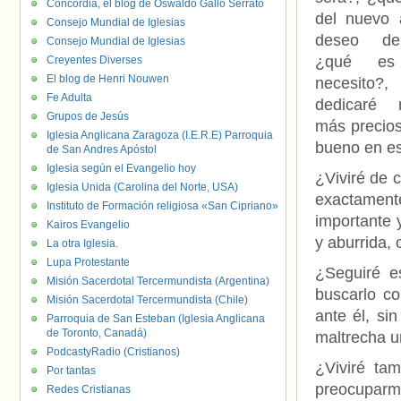
Concordia, el blog de Oswaldo Gallo Serrato
del nuevo 
Consejo Mundial de Iglesias
deseo de
Consejo Mundial de Iglesias
¿qué es
Creyentes Diverses
El blog de Henri Nouwen
necesito
Fe Adulta
dedicaré 
Grupos de Jesús
más precios
Iglesia Anglicana Zaragoza (I.E.R.E) Parroquia
bueno en e
de San Andres Apóstol
Iglesia según el Evangelio hoy
¿Viviré de 
Iglesia Unida (Carolina del Norte, USA)
exactamente
Instituto de Formación religiosa «San Cipriano»
importante 
Kairos Evangelio
y aburrida, 
La otra Iglesia.
Lupa Protestante
¿Seguiré 
Misión Sacerdotal Tercermundista (Argentina)
buscarlo c
Misión Sacerdotal Tercermundista (Chile)
ante él, si
Parroquia de San Esteban (Iglesia Anglicana
de Toronto, Canadá)
maltrecha u
PodcastyRadio (Cristianos)
¿Viviré ta
Por tantas
preocuparme
Redes Cristianas