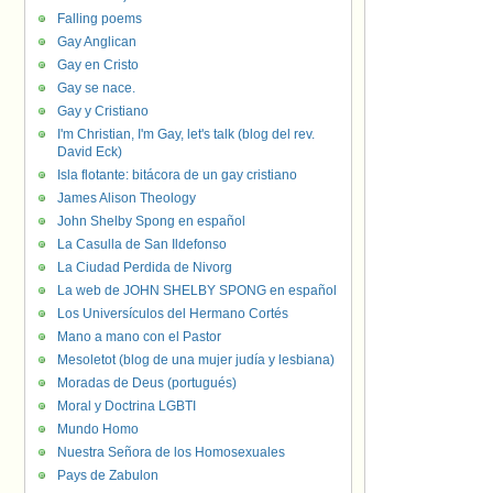
Falling poems
Gay Anglican
Gay en Cristo
Gay se nace.
Gay y Cristiano
I'm Christian, I'm Gay, let's talk (blog del rev.
David Eck)
Isla flotante: bitácora de un gay cristiano
James Alison Theology
John Shelby Spong en español
La Casulla de San Ildefonso
La Ciudad Perdida de Nivorg
La web de JOHN SHELBY SPONG en español
Los Universículos del Hermano Cortés
Mano a mano con el Pastor
Mesoletot (blog de una mujer judía y lesbiana)
Moradas de Deus (portugués)
Moral y Doctrina LGBTI
Mundo Homo
Nuestra Señora de los Homosexuales
Pays de Zabulon