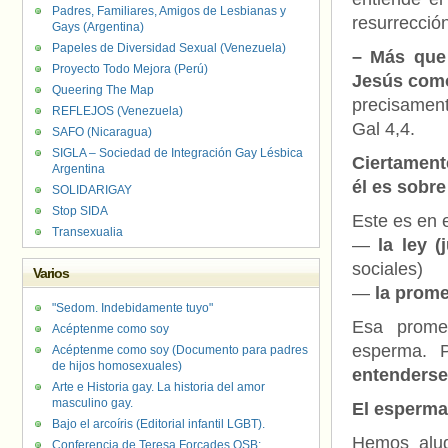
Padres, Familiares, Amigos de Lesbianas y
resurrección
Gays (Argentina)
Papeles de Diversidad Sexual (Venezuela)
– Más que 
Proyecto Todo Mejora (Perú)
Jesús como
Queering The Map
precisamen
REFLEJOS (Venezuela)
Gal 4,4.
SAFO (Nicaragua)
SIGLA – Sociedad de Integración Gay Lésbica
Ciertament
Argentina
él es sobre
SOLIDARIGAY
Stop SIDA
Este es en e
Transexualia
—
la ley 
sociales)
Varios
—
la prome
"Sedom. Indebidamente tuyo"
Esa prome
Acéptenme como soy
esperma. 
Acéptenme como soy (Documento para padres
de hijos homosexuales)
entenderse 
Arte e Historia gay. La historia del amor
masculino gay.
El esperma
Bajo el arcoíris (Editorial infantil LGBT).
Hemos alud
Conferencia de Teresa Forcades OSB: