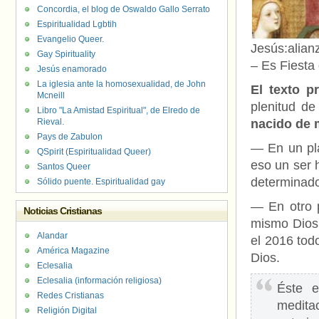
Concordia, el blog de Oswaldo Gallo Serrato
Espiritualidad Lgbtih
Evangelio Queer.
Jesús:alian
Gay Spirituality
– Es Fiesta
Jesús enamorado
La iglesia ante la homosexualidad, de John
El texto p
Mcneill
plenitud de
Libro "La Amistad Espiritual", de Elredo de
Rieval.
nacido de 
Pays de Zabulon
— En un pla
QSpirit (Espiritualidad Queer)
eso un ser 
Santos Queer
determinado 
Sólido puente. Espiritualidad gay
— En otro 
Noticias Cristianas
mismo Dios 
Alandar
el 2016 tod
América Magazine
Dios.
Eclesalia
Eclesalia (información religiosa)
Éste e
Redes Cristianas
medita
Religión Digital