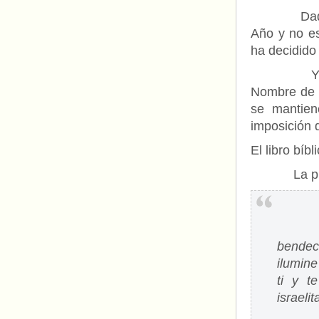
Dado que i
Año y no es
ha decidido
Y lo ha p
Nombre de J
se mantien
imposición 
El libro bíb
La pr
El Se
Di a 
bendec
ilumine
ti y t
israeli