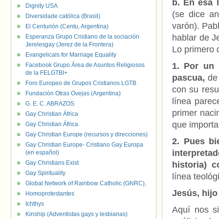
b. En esa 
Dignity USA
(se dice an
Diversidade católica (Brasil)
varón). Pabl
El Centurión (Centu, Argentina)
hablar de J
Esperanza Grupo Cristiano de la sociación
Jerelesgay (Jerez de la Frontera)
Lo primero q
Evangelicals for Marriage Equality
1. Por un
Facebook Grupo Área de Asuntos Religiosos
de la FELGTBI+
pascua,
de 
Foro Europeo de Grupos Cristianos LGTB
con su resu
Fundación Otras Ovejas (Argentina)
línea parec
G. E. C. ABRAZOS
primer naci
Gay Christian África
que importa
Gay Christian África
Gay Christian Europe (recursos y direcciones)
2. Pues bi
Gay Christian Europe- Cristiano Gay Europa
interpreta
(en español)
Gay Christians Exist
historia) 
Gay Spirituality
línea teoló
Global Network of Rainbow Catholic (GNRC),
Jesús, hij
Homoprotestantes
Ichthys
Aquí nos s
Kinship (Adventistas gays y lesbianas)