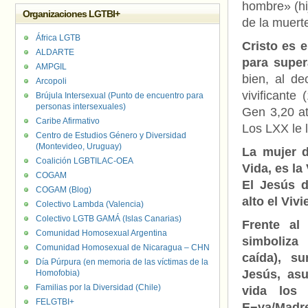
hombre» (hi
Organizaciones LGTBI+
de la muert
África LGTB
Cristo es 
ALDARTE
para supe
AMPGIL
bien, al d
Arcopoli
vivificante
Brújula Intersexual (Punto de encuentro para
personas intersexuales)
Gen 3,20 at
Caribe Afirmativo
Los LXX le 
Centro de Estudios Género y Diversidad
(Montevideo, Uruguay)
La mujer 
Coalición LGBTILAC-OEA
Vida, es la
COGAM
El Jesús 
COGAM (Blog)
alto el Viv
Colectivo Lambda (Valencia)
Colectivo LGTB GAMÁ (Islas Canarias)
Frente al
Comunidad Homosexual Argentina
simboliz
Comunidad Homosexual de Nicaragua – CHN
caída), s
Día Púrpura (en memoria de las víctimas de la
Jesús, as
Homofobia)
Familias por la Diversidad (Chile)
vida los 
FELGTBI+
E¬va/Madre 