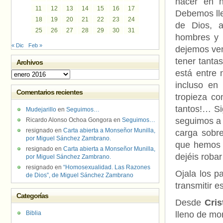
nacer en n
11
12
13
14
15
16
17
Debemos lle
18
19
20
21
22
23
24
de Dios, a
25
26
27
28
29
30
31
hombres y m
« Dic
Feb »
dejemos ven
tener tanta
Archivos
está entre 
Archivos
incluso en
Comentarios recientes
tropieza co
tantos!… S
Mudejarillo
en
Seguimos…
seguimos a
Ricardo Alonso Ochoa Gongora
en
Seguimos…
resignado
en
Carta abierta a Monseñor Munilla,
carga sobre
por Miguel Sánchez Zambrano.
que hemos d
resignado
en
Carta abierta a Monseñor Munilla,
dejéis roba
por Miguel Sánchez Zambrano.
resignado
en
“Homosexualidad. Las Razones
Ojala los p
de Dios”, de Miguel Sánchez Zambrano
transmitir e
Categorías
Desde
Cri
Biblia
lleno de mo