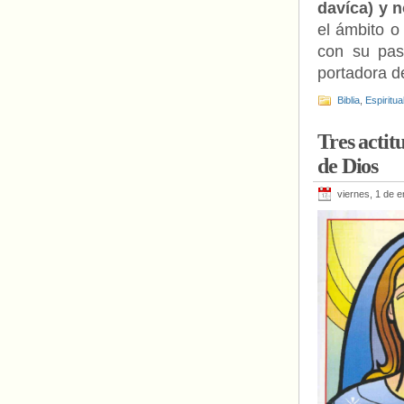
davíca) y n
el ámbito o
con su pas
portadora d
Biblia
,
Espiritua
Tres actit
de Dios
viernes, 1 de 