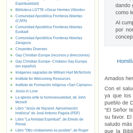
Espiritualidad)
dando g
Biblioteca LGTTB «Oscar Hermes Villordo»
como le
Comunidad Apostólica Fronteras Abiertas
(CAFA)
Al cump
Comunidad Apostólica Fronteras Abiertas
por no
Euskadi
concep
Comunidad Apostólica Fronteras Abiertas
Zaragoza
Creyentes Diverses
Gay Christian Europe (recursos y direcciones)
Homilí
Gay Christian Europe- Cristiano Gay Europa
(en español)
Imágenes sagradas de William Hart McNichols
Amados her
Institute for Welcoming Resources
Instituto de Formación religiosa «San Cipriano»
Con el salu
Jesús in Love
ya que los 
La iglesia ante la homosexualidad, de John
pueblo de D
Mcneill
Libro "Jesús de Nazaret. Aproximación
“El Señor te
histórica" de José Antonio Pagola (PDF)
su favor. El
Libro "La Amistad Espiritual", de Elredo de
saludo más 
Rieval.
Libro "Otro cristianismo es posible", de Roger
que la Bib