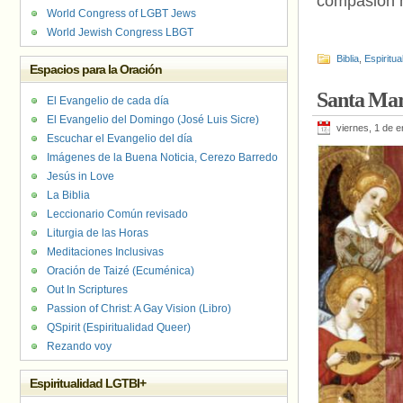
compasión n
World Congress of LGBT Jews
World Jewish Congress LBGT
Biblia
,
Espiritua
Espacios para la Oración
Santa Mar
El Evangelio de cada día
El Evangelio del Domingo (José Luis Sicre)
viernes, 1 de 
Escuchar el Evangelio del día
Imágenes de la Buena Noticia, Cerezo Barredo
Jesús in Love
La Biblia
Leccionario Común revisado
Liturgia de las Horas
Meditaciones Inclusivas
Oración de Taizé (Ecuménica)
Out In Scriptures
Passion of Christ: A Gay Vision (Libro)
QSpirit (Espiritualidad Queer)
Rezando voy
Espiritualidad LGTBI+