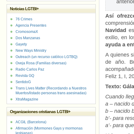
anterio
Noticias LGTBI+
Así ofrezc
76 Crimes
comprensión
Agencia Presentes
Navidad
es
CromosomaX
exilio, en 
Dos Manzanas
ayuda a en
Gayety
New Ways Ministry
A quienes si
Outreach (un recurso católico LGTBQ)
de año. B
Oveja Rosa (Familias diversas)
acompañado 
Radio Carlos Paz
Feliz 1, I, 2
Revista GQ
SentidoG
Texto: Gála
Trans Lives Matter (Recordando a Nuestros
Muertos/listado personas trans asesinadas)
Cuando llegó
XtraMagazine
a – nacido 
b – nacido b
Organizaciones cristianas LGTBI+
b’- para res
ACGIL (Barcelona)
a’- para que
Afirmación (Mormones Gays y mormonas
lesbianas)