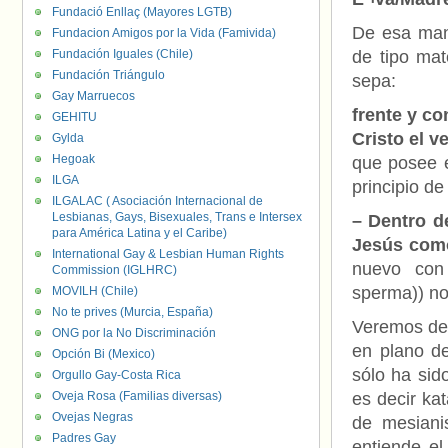
Fundació Enllaç (Mayores LGTB)
De esa mane
Fundacion Amigos por la Vida (Famivida)
Fundación Iguales (Chile)
de tipo mat
Fundación Triángulo
sepa:
Gay Marruecos
frente y co
GEHITU
Cristo el 
Gylda
Hegoak
que posee e
ILGA
principio de
ILGALAC ( Asociación Internacional de
Lesbianas, Gays, Bisexuales, Trans e Intersex
– Dentro de
para América Latina y el Caribe)
Jesús como
International Gay & Lesbian Human Rights
nuevo con 
Commission (IGLHRC)
sperma)) no
MOVILH (Chile)
No te prives (Murcia, España)
Veremos des
ONG por la No Discriminación
en plano de
Opción Bi (Mexico)
sólo ha sid
Orgullo Gay-Costa Rica
Oveja Rosa (Familias diversas)
es decir ka
Ovejas Negras
de mesiani
Padres Gay
entiende el