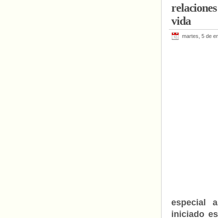
relaciones
vida
martes, 5 de e
especial 
iniciado e