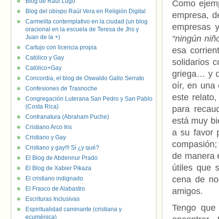
Blog de Raúl Lugo
Como ejemp
Blog del obispo Raúl Vera en Religión Digital
empresa, de
Carmelita contemplativo en la ciudad (un blog
empresas y
oracional en la escuela de Teresa de Jhs y
Juan de la +)
“ningún niño
Cartujo con licencia propia
esa corrie
Católico y Gay
solidarios 
Católico+Gay
griega… y 
Concordia, el blog de Oswaldo Gallo Serrato
oír, en una
Confesiones de Trasnoche
este relato
Congregación Luterana San Pedro y San Pablo
(Costa Rica)
para recau
Contranatura (Abraham Puche)
está muy bi
Cristiano Arco Iris
a su favor 
Cristiano y Gay
compasión; 
Cristiano y gay!!! Sí ¿y qué?
de manera e
El Blog de Abdennur Prado
útiles que 
El Blog de Xabier Pikaza
cena de no
El cristiano indignado
El Frasco de Alabastro
amigos.
Escrituras Inclusivas
Tengo que 
Espiritualidad caminante (cristiana y
ecuménica)