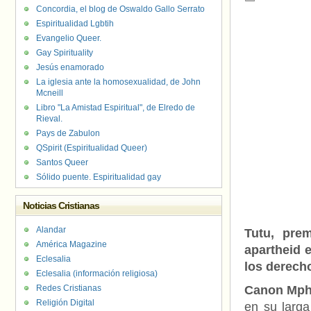
Concordia, el blog de Oswaldo Gallo Serrato
Espiritualidad Lgbtih
Evangelio Queer.
Gay Spirituality
Jesús enamorado
La iglesia ante la homosexualidad, de John
Mcneill
Libro "La Amistad Espiritual", de Elredo de
Rieval.
Pays de Zabulon
QSpirit (Espiritualidad Queer)
Santos Queer
Sólido puente. Espiritualidad gay
Noticias Cristianas
Alandar
Tutu, pre
América Magazine
apartheid 
Eclesalia
los derecho
Eclesalia (información religiosa)
Redes Cristianas
Canon Mpho
Religión Digital
en su larga