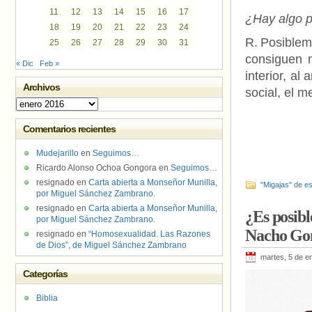
11
12
13
14
15
16
17
¿Hay algo po
18
19
20
21
22
23
24
R. Posible
25
26
27
28
29
30
31
consiguen m
« Dic
Feb »
interior, al
Archivos
social, el m
Archivos
Comentarios recientes
Mudejarillo
en
Seguimos…
Ricardo Alonso Ochoa Gongora
en
Seguimos…
resignado
en
Carta abierta a Monseñor Munilla,
"Migajas" de es
por Miguel Sánchez Zambrano.
resignado
en
Carta abierta a Monseñor Munilla,
¿Es posibl
por Miguel Sánchez Zambrano.
Nacho Go
resignado
en
“Homosexualidad. Las Razones
de Dios”, de Miguel Sánchez Zambrano
martes, 5 de e
Categorías
Biblia