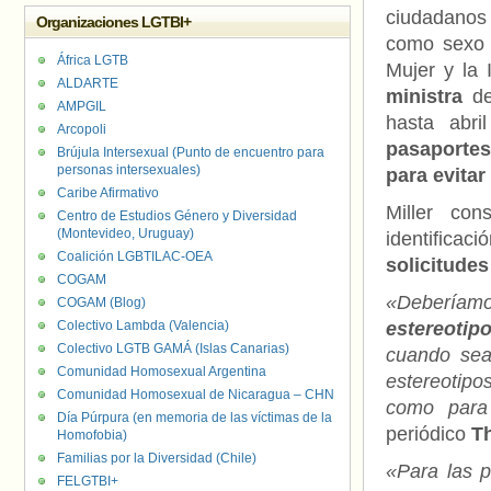
ciudadanos 
Organizaciones LGTBI+
como sex
África LGTB
Mujer y la
ALDARTE
ministra
de
AMPGIL
hasta abr
Arcopoli
pasaportes
Brújula Intersexual (Punto de encuentro para
personas intersexuales)
para evita
Caribe Afirmativo
Miller co
Centro de Estudios Género y Diversidad
(Montevideo, Uruguay)
identificac
Coalición LGBTILAC-OEA
solicitude
COGAM
«Deberíam
COGAM (Blog)
Colectivo Lambda (Valencia)
estereotip
Colectivo LGTB GAMÁ (Islas Canarias)
cuando sea
Comunidad Homosexual Argentina
estereotip
Comunidad Homosexual de Nicaragua – CHN
como para 
Día Púrpura (en memoria de las víctimas de la
periódico
T
Homofobia)
Familias por la Diversidad (Chile)
«Para las p
FELGTBI+