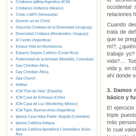
Cristianos lgttbiq Argentina (ICM)
occidental 
Cristianos Unitarios (Mexico)
relaciones 
Cristo LGBTI (Venezuela)
Devenir un en Christ
Cuando dec
Diaconía Cristiana en la Diversidad (Uruguay)
trata de de
Diversidad Cristiana (Montevideo, Uruguay)
que se preg
El Centro (Argentina)
mí?, ¿quién 
Emaus-Vida en Abundancia
Espacio Seguro Católico (Costa Rica)
trabajo yo?
Fraternidad de la Amistad (Medellin, Colombia)
vida?… Toda
Gay Christian África
vida y, en 
Gay Christian África
ahí donde se
Gay Church
Ichthys
3. Damos m
ICM "Pan de Vida" (España)
básico y f
ICM Casa de Emmaus (Chile)
ICM Casa de Luz (Monterrey, México)
El ejercici
ICM Tigre, Buenos Aires (Argentina)
triple pues
Iglesia Casa Abba Padre. Bogotá (Colombia)
más persona
Iglesia Católica Antigua
lo cual valo
Iglesia Católica Apostólica Carismática Jesús
Rey