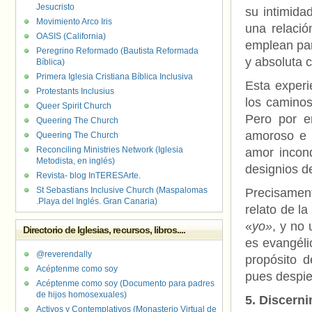
Jesucristo
su intimida
Movimiento Arco Iris
una relaci
OASIS (California)
emplean par
Peregrino Reformado (Bautista Reformada
y absoluta c
Bíblica)
Primera Iglesia Cristiana Bíblica Inclusiva
Esta experi
Protestants Inclusius
los caminos
Queer Spirit Church
Pero por e
Queering The Church
amoroso e 
Queering The Church
Reconciling Ministries Network (Iglesia
amor incond
Metodista, en inglés)
designios d
Revista- blog InTERESArte.
St Sebastians Inclusive Church (Maspalomas
Precisament
.Playa del Inglés. Gran Canaria)
relato de l
«
yo»
, y no 
Directorio de Iglesias, recursos, libros....
es evangéli
@reverendally
propósito d
Acéptenme como soy
pues despier
Acéptenme como soy (Documento para padres
de hijos homosexuales)
5. Discern
Activos y Contemplativos (Monasterio Virtual de