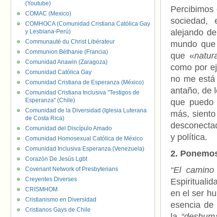
(Youtube)
Percibimos 
COMAC (Mexico)
sociedad, 
COMHOCA (Comunidad Cristiana Católica Gay
alejando d
y Lesbiana-Perú)
Communauté du Christ Libérateur
mundo que 
Communion Béthanie (Francia)
que «
natur
Comunidad Anawin (Zaragoza)
como por eje
Comunidad Católica Gay
no me está 
Comunidad Cristiana de Esperanza (México)
antaño, de l
Comunidad Cristiana Inclusiva "Testigos de
Esperanza" (Chile)
que puedo 
Comunidad de la Diversidad (Iglesia Luterana
más, siento
de Costa Rica)
desconectad
Comunidad del Discípulo Amado
y política.
Comunidad Homosexual Católica de México
Comunidad Inclusiva Esperanza (Venezuela)
2. Ponemos
Corazón De Jesús Lgbt
“El camino
Covenant Network of Presbyterians
Creyentes Diverses
Espirituali
CRISMHOM
en el ser h
Cristianismo en Diversidad
esencia de 
Cristianos Gays de Chile
la
“deshuma