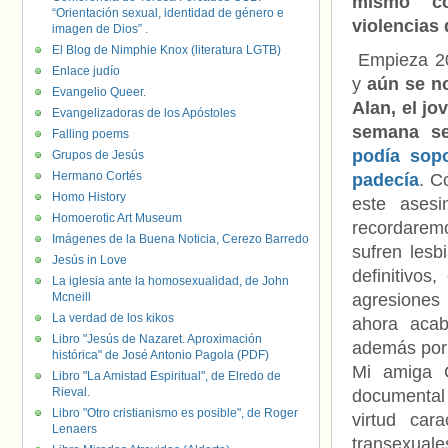
mismo co
“Orientación sexual, identidad de género e
violencias 
imagen de Dios” .
El Blog de Nimphie Knox (literatura LGTB)
Empieza 20
Enlace judío
y
aún se no
Evangelio Queer.
Alan, el j
Evangelizadoras de los Apóstoles
semana se
Falling poems
podía sopo
Grupos de Jesús
Hermano Cortés
padecía
. C
Homo History
este asesi
Homoerotic Art Museum
recordaremo
Imágenes de la Buena Noticia, Cerezo Barredo
sufren lesb
Jesús in Love
definitivo
La iglesia ante la homosexualidad, de John
Mcneill
agresiones
La verdad de los kikos
ahora acab
Libro "Jesús de Nazaret. Aproximación
además por 
histórica" de José Antonio Pagola (PDF)
Mi amiga C
Libro "La Amistad Espiritual", de Elredo de
Rieval.
documenta
Libro "Otro cristianismo es posible", de Roger
virtud car
Lenaers
transexual