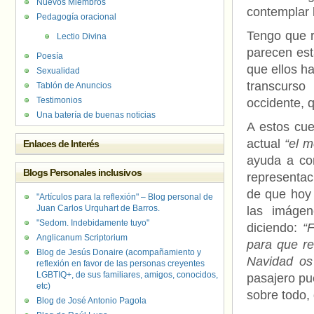
Nuevos Miembros
contemplar 
Pedagogía oracional
Tengo que r
Lectio Divina
parecen est
Poesía
que ellos ha
Sexualidad
transcurso
Tablón de Anuncios
Testimonios
occidente, q
Una batería de buenas noticias
A estos cue
actual
“el m
Enlaces de Interés
ayuda a co
Blogs Personales inclusivos
representac
de que hoy 
"Artículos para la reflexión" – Blog personal de
Juan Carlos Urquhart de Barros.
las imágen
"Sedom. Indebidamente tuyo"
diciendo:
“
Anglicanum Scriptorium
para que re
Blog de Jesús Donaire (acompañamiento y
Navidad os
reflexión en favor de las personas creyentes
LGBTIQ+, de sus familiares, amigos, conocidos,
pasajero pu
etc)
sobre todo, 
Blog de José Antonio Pagola