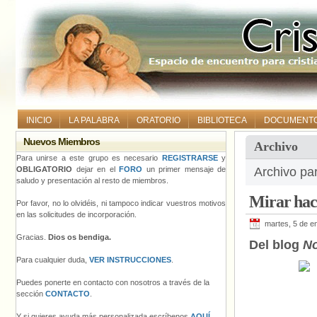
INICIO
LA PALABRA
ORATORIO
BIBLIOTECA
DOCUMENT
Nuevos Miembros
Archivo
Para unirse a este grupo es necesario
REGISTRARSE
y
OBLIGATORIO
dejar en el
FORO
un primer mensaje de
Archivo pa
saludo y presentación al resto de miembros.
Mirar hac
Por favor, no lo olvidéis, ni tampoco indicar vuestros motivos
en las solicitudes de incorporación.
martes, 5 de e
Gracias.
Dios os bendiga.
Del blog
No
Para cualquier duda,
VER INSTRUCCIONES
.
Puedes ponerte en contacto con nosotros a través de la
sección
CONTACTO
.
Y si quieres ayuda más personalizada escríbenos
AQUÍ