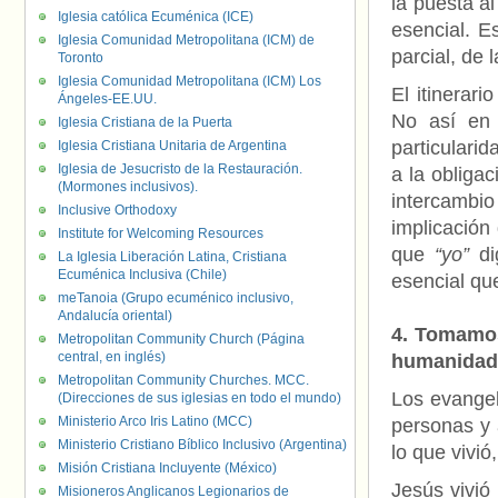
la puesta a
Iglesia católica Ecuménica (ICE)
esencial. E
Iglesia Comunidad Metropolitana (ICM) de
parcial, de 
Toronto
Iglesia Comunidad Metropolitana (ICM) Los
El itinerar
Ángeles-EE.UU.
No así e
Iglesia Cristiana de la Puerta
particularid
Iglesia Cristiana Unitaria de Argentina
Iglesia de Jesucristo de la Restauración.
a la obliga
(Mormones inclusivos).
intercambio
Inclusive Orthodoxy
implicación
Institute for Welcoming Resources
que
“yo”
di
La Iglesia Liberación Latina, Cristiana
Ecuménica Inclusiva (Chile)
esencial que
meTanoia (Grupo ecuménico inclusivo,
Andalucía oriental)
4. Tomamos
Metropolitan Community Church (Página
central, en inglés)
humanidad
Metropolitan Community Churches. MCC.
Los evangel
(Direcciones de sus iglesias en todo el mundo)
Ministerio Arco Iris Latino (MCC)
personas y 
Ministerio Cristiano Bíblico Inclusivo (Argentina)
lo que vivi
Misión Cristiana Incluyente (México)
Jesús vivió
Misioneros Anglicanos Legionarios de