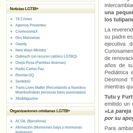
intercambi
Noticias LGTBI+
una pequeñ
los tulipa
76 Crimes
Agencia Presentes
La reverend
CromosomaX
su padre es
Dos Manzanas
ejecutiva
Gayety
New Ways Ministry
Curiosamen
Outreach (un recurso católico LGTBQ)
de renovaci
Oveja Rosa (Familias diversas)
años de su
Radio Carlos Paz
Pediátrica 
Revista GQ
Desmond Tu
SentidoG
mientras qu
Trans Lives Matter (Recordando a Nuestros
Muertos/listado personas trans asesinadas)
Tutu y Fur
XtraMagazine
emitido un 
»La pareja
Organizaciones cristianas LGTBI+
por su apo
ACGIL (Barcelona)
Afirmación (Mormones Gays y mormonas
Para ambas
lesbianas)