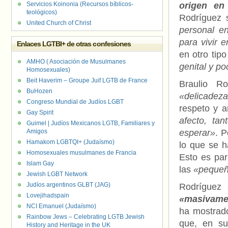
Servicios Koinonia (Recursos bíblicos-
origen en
teológicos)
Rodríguez 
United Church of Christ
personal e
para vivir
Enlaces LGTBI+ de otras confesiones
en otro tip
AMHO ( Asociación de Musulmanes
genital y p
Homosexuales)
Beit Haverim – Groupe Juif LGTB de France
Braulio R
BuHozen
«delicadez
Congreso Mundial de Judíos LGBT
respeto y a
Gay Spirit
afecto, ta
Guimel | Judíos Mexicanos LGTB, Familiares y
Amigos
esperar»
. P
Hamakom LGBTQI+ (Judaísmo)
lo que se 
Homosexuales musulmanes de Francia
Esto es pa
Islam Gay
las
«pequeñ
Jewish LGBT Network
Judíos argentinos GLBT (JAG)
Rodríguez
Lovejihadspain
«masivame
NCI Emanuel (Judaísmo)
ha mostrad
Rainbow Jews – Celebrating LGTB Jewish
que, en su
History and Heritage in the UK