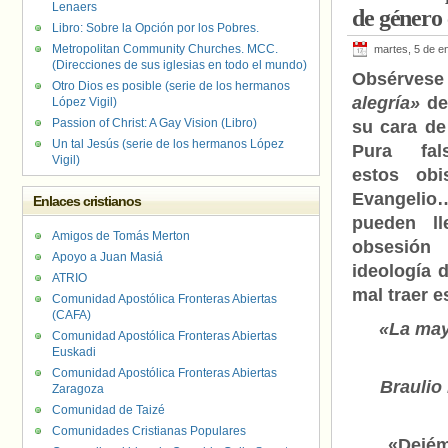
Lenaers
de género
Libro: Sobre la Opción por los Pobres.
Metropolitan Community Churches. MCC.
martes, 5 de e
(Direcciones de sus iglesias en todo el mundo)
Obsérvese
Otro Dios es posible (serie de los hermanos
alegría»
del
López Vigil)
Passion of Christ: A Gay Vision (Libro)
su cara d
Un tal Jesús (serie de los hermanos López
Pura fals
Vigil)
estos ob
Evangeli
Enlaces cristianos
pueden l
Amigos de Tomás Merton
obsesión
Apoyo a Juan Masiá
ideología 
ATRIO
mal traer 
Comunidad Apostólica Fronteras Abiertas
(CAFA)
«La may
Comunidad Apostólica Fronteras Abiertas
Euskadi
Comunidad Apostólica Fronteras Abiertas
Braulio
Zaragoza
Comunidad de Taizé
Comunidades Cristianas Populares
«Dejém