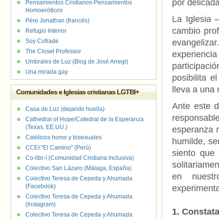
por delicad
Pensamientos Cristianos-Pensamientos
Homoeróticos
La Iglesia 
Père Jonathan (francés)
cambio prof
Refugio Interior
Soy Cofrade
evangelizar
The Closet Professor
experienci
Umbrales de Luz (Blog de José Arregi)
participaci
Una mirada gay
posibilita 
lleva a una 
Comunidades e Iglesias cristianas LGTBI+
Ante este 
Casa de Luz (dejando huella)
responsable
Cathedral of Hope/Catedral de la Esperanza
(Texas, EE.UU.)
esperanza m
Católicos homo y bisexuales
humilde, se
CCEI "El Camino" (Perú)
siento que
Co-libr-í (Comunidad Cristiana inclusiva)
solitariame
Colectivo San Lázaro (Málaga, España)
en nuestro
Colectivo Teresa de Cepeda y Ahumada
(Facebook)
experimentar
Colectivo Teresa de Cepeda y Ahumada
(Instagram)
1. Constata
Colectivo Teresa de Cepeda y Ahumada