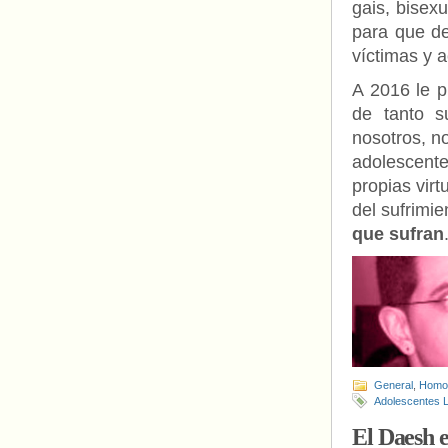
gais, bisex
para que de
víctimas y a
A 2016 le p
de tanto s
nosotros, n
adolescente
propias vir
del sufrimie
que sufran
General
,
Homof
Adolescentes
El Daesh e