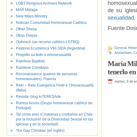
homosexuale
LGBT Religious Archives Network
de su igle
MAR Málaga
New Ways Ministry
sexualidad
.
Noticias Comunidad Homosexual Católica
Fuente Dos
Other Sheep
Otras Ovejas
Outreach (un recurso católico LGTBQ)
General
,
Histo
Pastoral Ecuménica VIH-SIDA (Argentina)
Amsterdam
,
Ca
Progetto su fede e omosessualità
Rainbow Baptists
María Mill
Rainbow Christians
tenerlo en
Reconaissance (padres de personas
homosexuales). Francia
martes, 5 de e
Refo – Rete Evangelica Fede e Omosessualità
(Italia)
Revista- blog InTERESArte.
Rumos Novos (Grupo homosexual católico de
Portugal)
Tal como eres (Cristianas y cristianos en Chile
por la inclusión de la Diversidad Sexual en las
iglesias y en la sociedad)
The Gay Christian (en inglés)