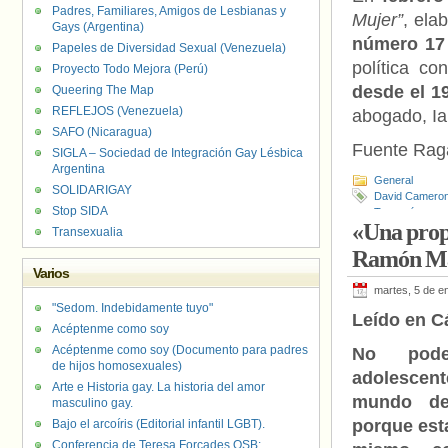
Padres, Familiares, Amigos de Lesbianas y
Mujer”
, ela
Gays (Argentina)
número 1
Papeles de Diversidad Sexual (Venezuela)
política c
Proyecto Todo Mejora (Perú)
desde el 1
Queering The Map
REFLEJOS (Venezuela)
abogado, Iai
SAFO (Nicaragua)
Fuente Rag
SIGLA – Sociedad de Integración Gay Lésbica
Argentina
General
SOLIDARIGAY
David Camero
Stop SIDA
Transgénero
«Una propu
Transexualia
Ramón Ma
Varios
martes, 5 de e
"Sedom. Indebidamente tuyo"
Leído en C
Acéptenme como soy
Acéptenme como soy (Documento para padres
No pode
de hijos homosexuales)
adolescen
Arte e Historia gay. La historia del amor
mundo de
masculino gay.
porque est
Bajo el arcoíris (Editorial infantil LGBT).
Conferencia de Teresa Forcades OSB: