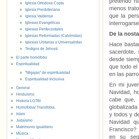
pretendo h
Iglesia Ortodoxa Copta
menos trato
Iglesia Presbiteriana
que la pers
Iglesia Valdense
interrogarse
Iglesias Evangélicas
Iglesias Pentecostales
De la nost
Iglesias Reformadas (Calvinistas)
Iglesias Unitarias y Universalistas
Hace basta
Testigos de Jehová
sacerdote, 
El parte homófobo
desde siemp
Espiritualidad
que todo el
"Migajas" de espiritualidad
en las parr
Espiritualidad Inclusiva
En mi juven
General
Navidad, h
Hinduísmo
cabe que, 
Historia LGTBI
globalizada
Homofobia/ Transfobia.
y todos y d
Islam
Judaísmo
Navidad qu
Matrimonio igualitario
Francisco? 
Música
en su segu