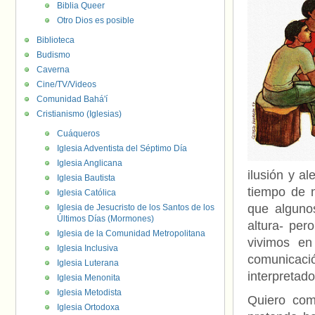
Biblia Queer
Otro Dios es posible
Biblioteca
Budismo
Caverna
Cine/TV/Videos
Comunidad Bahá'í
Cristianismo (Iglesias)
Cuáqueros
Iglesia Adventista del Séptimo Día
Iglesia Anglicana
ilusión y al
Iglesia Bautista
tiempo de n
Iglesia Católica
que algunos
Iglesia de Jesucristo de los Santos de los
Últimos Días (Mormones)
altura- per
Iglesia de la Comunidad Metropolitana
vivimos en
Iglesia Inclusiva
comunicac
Iglesia Luterana
interpretado
Iglesia Menonita
Iglesia Metodista
Quiero comp
Iglesia Ortodoxa