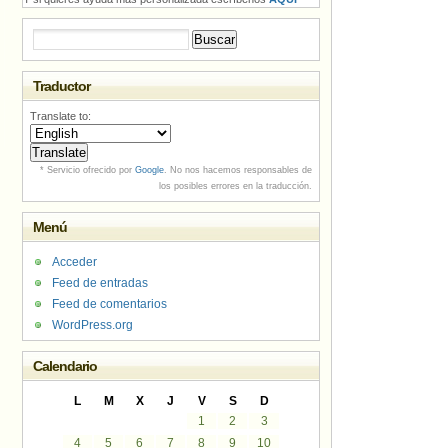
Buscar:
Traductor
Translate to:
* Servicio ofrecido por
Google
. No nos hacemos responsables de
los posibles errores en la traducción.
Menú
Acceder
Feed de entradas
Feed de comentarios
WordPress.org
Calendario
L
M
X
J
V
S
D
1
2
3
4
5
6
7
8
9
10