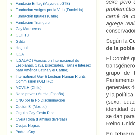
sexo pero 
Fundació Enllaç (Mayores LGTB)
problemátic
Fundacion Amigos por la Vida (Famivida)
carné de c
Fundación Iguales (Chile)
Fundación Triángulo
agrega real
Gay Marruecos
conservado
GEHITU
Según la
Co
Gylda
de la pobl
Hegoak
ILGA
El Comité qu
ILGALAC ( Asociación Internacional de
transgénero
Lesbianas, Gays, Bisexuales, Trans e Intersex
para América Latina y el Caribe)
grupo de 
International Gay & Lesbian Human Rights
Parlamento
Commission (IGLHRC)
generales de
MOVILH (Chile)
y la polític
No te prives (Murcia, España)
ONG por la No Discriminación
(sexo, edad
Opción Bi (Mexico)
identidad d
Orgullo Gay-Costa Rica
se dan para
Oveja Rosa (Familias diversas)
Reino Unido
Ovejas Negras
Padres Gay
En
febrero