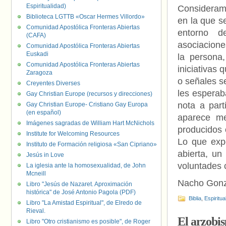
Espiritualidad)
Consideramo
Biblioteca LGTTB «Oscar Hermes Villordo»
en la que s
Comunidad Apostólica Fronteras Abiertas
entorno de
(CAFA)
asociacione
Comunidad Apostólica Fronteras Abiertas
Euskadi
la persona,
Comunidad Apostólica Fronteras Abiertas
iniciativas
Zaragoza
o señales s
Creyentes Diverses
les esperab
Gay Christian Europe (recursos y direcciones)
nota a part
Gay Christian Europe- Cristiano Gay Europa
(en español)
aparece me
Imágenes sagradas de William Hart McNichols
producidos 
Institute for Welcoming Resources
Lo que exp
Instituto de Formación religiosa «San Cipriano»
abierta, un
Jesús in Love
voluntades 
La iglesia ante la homosexualidad, de John
Mcneill
Nacho Gonz
Libro "Jesús de Nazaret. Aproximación
histórica" de José Antonio Pagola (PDF)
Biblia
,
Espiritua
Libro "La Amistad Espiritual", de Elredo de
Rieval.
El arzobis
Libro "Otro cristianismo es posible", de Roger