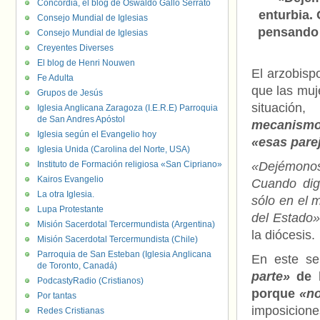
Concordia, el blog de Oswaldo Gallo Serrato
enturbia.
Consejo Mundial de Iglesias
pensando s
Consejo Mundial de Iglesias
Creyentes Diverses
El blog de Henri Nouwen
El arzobisp
Fe Adulta
que las muj
Grupos de Jesús
situación
Iglesia Anglicana Zaragoza (I.E.R.E) Parroquia
de San Andres Apóstol
mecanismo
Iglesia según el Evangelio hoy
«esas pare
Iglesia Unida (Carolina del Norte, USA)
Instituto de Formación religiosa «San Cipriano»
«Dejémonos 
Kairos Evangelio
Cuando di
La otra Iglesia.
sólo en el m
Lupa Protestante
del Estado»
Misión Sacerdotal Tercermundista (Argentina)
la diócesis.
Misión Sacerdotal Tercermundista (Chile)
Parroquia de San Esteban (Iglesia Anglicana
En este se
de Toronto, Canadá)
parte»
de l
PodcastyRadio (Cristianos)
porque
«no
Por tantas
imposicione
Redes Cristianas