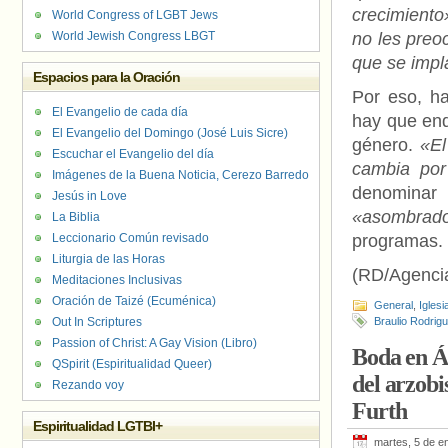
crecimiento
World Congress of LGBT Jews
World Jewish Congress LBGT
no les preo
que se impl
Espacios para la Oración
Por eso, h
El Evangelio de cada día
hay que end
El Evangelio del Domingo (José Luis Sicre)
género.
«El
Escuchar el Evangelio del día
cambia por
Imágenes de la Buena Noticia, Cerezo Barredo
denomina
Jesús in Love
«asombrad
La Biblia
Leccionario Común revisado
programas.
Liturgia de las Horas
(RD/Agenci
Meditaciones Inclusivas
Oración de Taizé (Ecuménica)
General
,
Iglesi
Out In Scriptures
Braulio Rodrig
Passion of Christ: A Gay Vision (Libro)
Boda en Á
QSpirit (Espiritualidad Queer)
del arzob
Rezando voy
Furth
Espiritualidad LGTBI+
martes, 5 de e