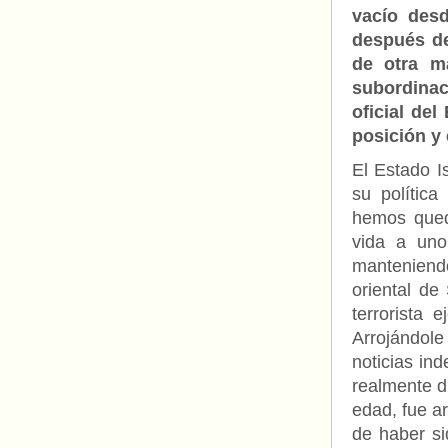
vacío desd
después de
de otra m
subordina
oficial de
posición y 
El Estado I
su política
hemos qued
vida a uno
manteniend
oriental de
terrorista 
Arrojándole
noticias ind
realmente d
edad, fue a
de haber si