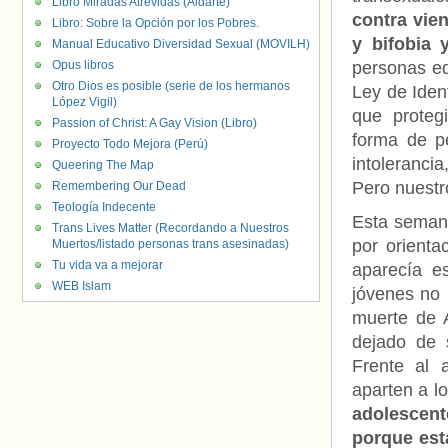
Libro Miradas Atrevidas (Aldarte)
contra vie
Libro: Sobre la Opción por los Pobres.
y bifobia 
Manual Educativo Diversidad Sexual (MOVILH)
Opus libros
personas ed
Otro Dios es posible (serie de los hermanos
Ley de Iden
López Vigil)
que protegi
Passion of Christ: A Gay Vision (Libro)
forma de p
Proyecto Todo Mejora (Perú)
intoleranci
Queering The Map
Pero nuest
Remembering Our Dead
Teología Indecente
Esta semana
Trans Lives Matter (Recordando a Nuestros
por orienta
Muertos/listado personas trans asesinadas)
Tu vida va a mejorar
aparecía es
WEB Islam
jóvenes no 
muerte de A
dejado de 
Frente al 
aparten a l
adolescent
porque est