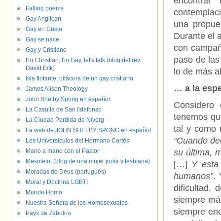
encontrar
Falling poems
contemplac
Gay Anglican
una propues
Gay en Cristo
Durante el 
Gay se nace.
con campaña
Gay y Cristiano
paso de las
I'm Christian, I'm Gay, let's talk (blog del rev.
David Eck)
lo de más al
Isla flotante: bitácora de un gay cristiano
… a la esp
James Alison Theology
John Shelby Spong en español
Considero 
La Casulla de San Ildefonso
tenemos que
La Ciudad Perdida de Nivorg
tal y como 
La web de JOHN SHELBY SPONG en español
“Cuando dec
Los Universículos del Hermano Cortés
Mano a mano con el Pastor
su última, 
Mesoletot (blog de una mujer judía y lesbiana)
[…]
Y esta
Moradas de Deus (portugués)
humanos”
.
Moral y Doctrina LGBTI
dificultad, 
Mundo Homo
siempre más
Nuestra Señora de los Homosexuales
siempre enc
Pays de Zabulon