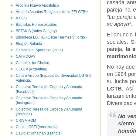
casada ante
Arco Iris Nuevo Apostólico
pareja ha e
Área de Asuntos Religiosos de la FELGTBI+
“La pareja 
AXIOS
su apoyo”
.
Baptistas Homosexuales
BETANIA (antes Galigay)
El anuncio 
Biblioteca LGTTB «Oscar Hermes Villordo»
sociales. S
Blog de Betania
pareja,
la a
Cammini di Speranza (Italia)
matrimoni
CATHOGAY
Catholics for Choice
No hay que 
CEGLA (Argentina)
en 1984 por
Centro Arrupe (Espacio de Diversidad LGTBI)
Valencia.
su lucha po
Colectivo Teresa de Cepeda y Ahumada
LGTB
. Así
(Facebook)
lanzamient
Colectivo Teresa de Cepeda y Ahumada
Diversidad 
(Instagram)
Colectivo Teresa de Cepeda y Ahumada
(Youtube)
No ven
CRISMHOM
sient
Cristo LGBTI (Venezuela)
homófob
David et Jonathan (Francia)