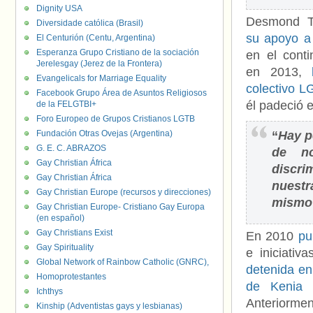
Dignity USA
Desmond T
Diversidade católica (Brasil)
su apoyo a
El Centurión (Centu, Argentina)
Esperanza Grupo Cristiano de la sociación
en el conti
Jerelesgay (Jerez de la Frontera)
en 2013,
Evangelicals for Marriage Equality
colectivo L
Facebook Grupo Área de Asuntos Religiosos
él padeció 
de la FELGTBI+
Foro Europeo de Grupos Cristianos LGTB
Fundación Otras Ovejas (Argentina)
“
Hay p
G. E. C. ABRAZOS
de no
Gay Christian África
discri
Gay Christian África
nuest
Gay Christian Europe (recursos y direcciones)
mismo 
Gay Christian Europe- Cristiano Gay Europa
(en español)
Gay Christians Exist
En 2010
pu
Gay Spirituality
e iniciati
Global Network of Rainbow Catholic (GNRC),
detenida e
Homoprotestantes
de Kenia
Ichthys
Anteriormen
Kinship (Adventistas gays y lesbianas)