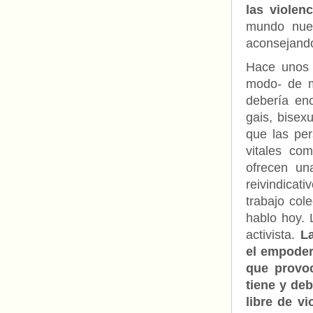
las violen
mundo nuev
aconsejando
Hace unos 
modo- de ma
debería en
gais, bisexu
que las pe
vitales co
ofrecen una
reivindicat
trabajo col
hablo hoy. L
activista.
L
el empoder
que provoc
tiene y deb
libre de vi