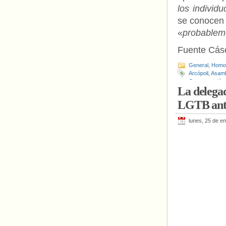
los individ
se conocen 
«
probablem
Fuente Cás
General
,
Homof
Arcópoli
,
Asamb
Concentración
La delegad
LGTB ante
lunes, 25 de e