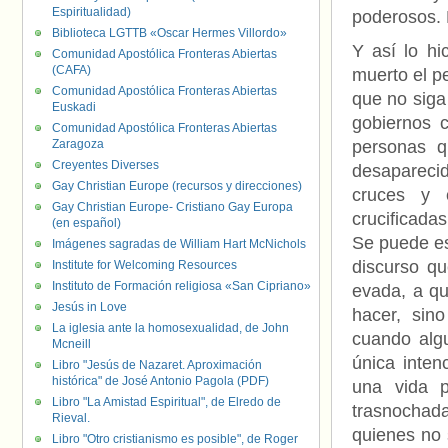
Espiritualidad)
poderosos. 
Biblioteca LGTTB «Oscar Hermes Villordo»
Y así lo hi
Comunidad Apostólica Fronteras Abiertas
(CAFA)
muerto el pe
Comunidad Apostólica Fronteras Abiertas
que no siga
Euskadi
gobiernos c
Comunidad Apostólica Fronteras Abiertas
Zaragoza
personas q
Creyentes Diverses
desapareci
Gay Christian Europe (recursos y direcciones)
cruces y 
Gay Christian Europe- Cristiano Gay Europa
crucificadas
(en español)
Se puede esp
Imágenes sagradas de William Hart McNichols
discurso qu
Institute for Welcoming Resources
Instituto de Formación religiosa «San Cipriano»
evada, a qu
Jesús in Love
hacer, sin
La iglesia ante la homosexualidad, de John
cuando alg
Mcneill
única inten
Libro "Jesús de Nazaret. Aproximación
histórica" de José Antonio Pagola (PDF)
una vida p
Libro "La Amistad Espiritual", de Elredo de
trasnochada
Rieval.
quienes no 
Libro "Otro cristianismo es posible", de Roger