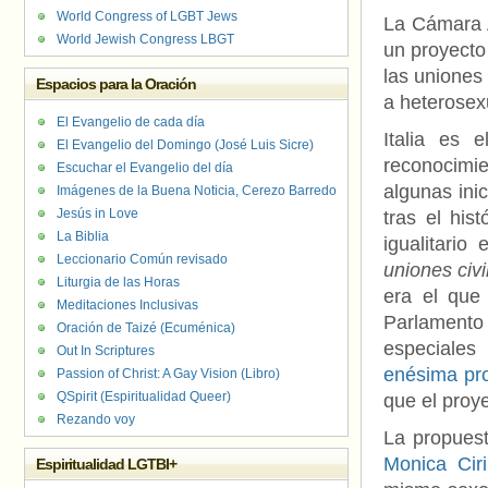
World Congress of LGBT Jews
La Cámara A
World Jewish Congress LBGT
un proyecto 
las uniones
Espacios para la Oración
a heterosex
El Evangelio de cada día
Italia es 
El Evangelio del Domingo (José Luis Sicre)
reconocimi
Escuchar el Evangelio del día
algunas ini
Imágenes de la Buena Noticia, Cerezo Barredo
Jesús in Love
tras el his
La Biblia
igualitario
Leccionario Común revisado
uniones civ
Liturgia de las Horas
era el qu
Meditaciones Inclusivas
Parlament
Oración de Taizé (Ecuménica)
especiales
Out In Scriptures
enésima pr
Passion of Christ: A Gay Vision (Libro)
QSpirit (Espiritualidad Queer)
que el proy
Rezando voy
La propues
Monica Cir
Espiritualidad LGTBI+