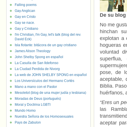
Falling poems
Gay Anglican
De su blo
Gay en Cristo
Gay se nace.
No me gusta
Gay y Cristiano
hinchan su
I'm Christian, I'm Gay, let's talk (blog del rev.
explotan a 
David Eck)
hogueras en
Isla flotante: bitácora de un gay cristiano
James Alison Theology
voluntad d
John Shelby Spong en español
superflua
La Casulla de San Ildefonso
supermujere
La Ciudad Perdida de Nivorg
pose, de l
La web de JOHN SHELBY SPONG en español
aceptable, 
Los Universículos del Hermano Cortés
Biblia. Pas
Mano a mano con el Pastor
huérfanos, 
Mesoletot (blog de una mujer judía y lesbiana)
Moradas de Deus (portugués)
“Eres un pe
Moral y Doctrina LGBTI
las Rambl
Mundo Homo
transmitien
Nuestra Señora de los Homosexuales
aceptar para
Pays de Zabulon