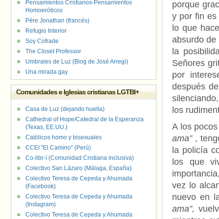
Pensamientos Cristianos-Pensamientos
porque gra
Homoeróticos
y por fin es
Père Jonathan (francés)
lo que hace
Refugio Interior
absurdo de 
Soy Cofrade
la posibili
The Closet Professor
Umbrales de Luz (Blog de José Arregi)
Señores gri
Una mirada gay
por interes
después de 
Comunidades e Iglesias cristianas LGTBI+
silenciando
los rudimen
Casa de Luz (dejando huella)
Cathedral of Hope/Catedral de la Esperanza
A los pocos
(Texas, EE.UU.)
ama”
, ten
Católicos homo y bisexuales
CCEI "El Camino" (Perú)
la policía c
Co-libr-í (Comunidad Cristiana inclusiva)
los que v
Colectivo San Lázaro (Málaga, España)
importancia,
Colectivo Teresa de Cepeda y Ahumada
vez lo alca
(Facebook)
nuevo en l
Colectivo Teresa de Cepeda y Ahumada
(Instagram)
ama”,
vuelv
Colectivo Teresa de Cepeda y Ahumada