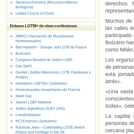
Servicios Koinonia (Recursos bíblicos-
derechos h
teológicos)
representant
United Church of Christ
Muchos de e
Enlaces LGTBI+ de otras confesiones
las calles 
participado
AMHO ( Asociación de Musulmanes
Homosexuales)
Bolzano has
Beit Haverim – Groupe Juif LGTB de France
como Milán,
BuHozen
Los organiz
Congreso Mundial de Judíos LGBT
Gay Spirit
de personas 
Guimel | Judíos Mexicanos LGTB, Familiares y
esta jorna
Amigos
atrás»
.
Hamakom LGBTQI+ (Judaísmo)
Homosexuales musulmanes de Francia
«Una vasta 
Islam Gay
consciente
Jewish LGBT Network
todas»,
cele
Judíos argentinos GLBT (JAG)
Lovejihadspain
La capital
NCI Emanuel (Judaísmo)
personas de
Rainbow Jews – Celebrating LGTB Jewish
cercana pla
History and Heritage in the UK