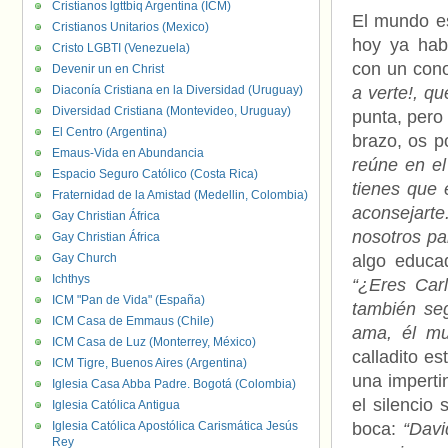
Cristianos lgttbiq Argentina (ICM)
El mundo es
Cristianos Unitarios (Mexico)
hoy ya habí
Cristo LGBTI (Venezuela)
con un cono
Devenir un en Christ
Diaconía Cristiana en la Diversidad (Uruguay)
a verte!, qu
Diversidad Cristiana (Montevideo, Uruguay)
punta, pero
El Centro (Argentina)
brazo, os p
Emaus-Vida en Abundancia
reúne en el
Espacio Seguro Católico (Costa Rica)
tienes que 
Fraternidad de la Amistad (Medellin, Colombia)
aconsejarte
Gay Christian África
nosotros pa
Gay Christian África
Gay Church
algo educa
Ichthys
“¿Eres Car
ICM "Pan de Vida" (España)
también seg
ICM Casa de Emmaus (Chile)
ama, él mu
ICM Casa de Luz (Monterrey, México)
calladito e
ICM Tigre, Buenos Aires (Argentina)
una imperti
Iglesia Casa Abba Padre. Bogotá (Colombia)
el silencio
Iglesia Católica Antigua
Iglesia Católica Apostólica Carismática Jesús
boca:
“Davi
Rey