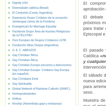
El comprom
Dignity USA
Diversidade católica (Brasil)
aprobación 
El Centurión (Centu, Argentina)
El debate 
Esperanza Grupo Cristiano de la sociación
Jerelesgay (Jerez de la Frontera)
próximos me
Evangelicals for Marriage Equality
para tratar
Facebook Grupo Área de Asuntos Religiosos
Episcopal e 
de la FELGTBI+
Foro Europeo de Grupos Cristianos LGTB
Fundación Otras Ovejas (Argentina)
El pasado v
G. E. C. ABRAZOS
Gay Christian África
Católica
«n
Gay Christian África
y cualquier
Gay Christian Europe (recursos y direcciones)
intervención
Gay Christian Europe- Cristiano Gay Europa
(en español)
El sábado 
Gay Christians Exist
nueva edici
Gay Spirituality
para arreme
Global Network of Rainbow Catholic (GNRC),
sexo.
Homoprotestantes
Ichthys
Muestra de 
Kinship (Adventistas gays y lesbianas)