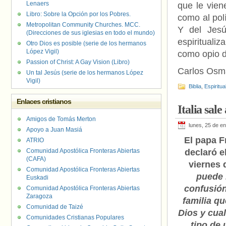
Lenaers
que le vien
Libro: Sobre la Opción por los Pobres.
como al pol
Metropolitan Community Churches. MCC.
Y del Jesú
(Direcciones de sus iglesias en todo el mundo)
espiritual
Otro Dios es posible (serie de los hermanos
López Vigil)
como opio d
Passion of Christ: A Gay Vision (Libro)
Carlos Osm
Un tal Jesús (serie de los hermanos López
Vigil)
Biblia
,
Espiritua
Enlaces cristianos
Italia sal
Amigos de Tomás Merton
lunes, 25 de e
Apoyo a Juan Masiá
El papa F
ATRIO
Comunidad Apostólica Fronteras Abiertas
declaró e
(CAFA)
viernes
Comunidad Apostólica Fronteras Abiertas
puede 
Euskadi
confusión
Comunidad Apostólica Fronteras Abiertas
Zaragoza
familia qu
Comunidad de Taizé
Dios y cual
Comunidades Cristianas Populares
tipo de 