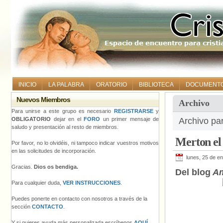
INICIO
LA PALABRA
ORATORIO
BIBLIOTECA
DOCUMENT
Nuevos Miembros
Archivo
Para unirse a este grupo es necesario
REGISTRARSE
y
OBLIGATORIO
dejar en el
FORO
un primer mensaje de
Archivo pa
saludo y presentación al resto de miembros.
Merton el
Por favor, no lo olvidéis, ni tampoco indicar vuestros motivos
en las solicitudes de incorporación.
lunes, 25 de e
Gracias.
Dios os bendiga.
Del blog
Am
Para cualquier duda,
VER INSTRUCCIONES
.
Puedes ponerte en contacto con nosotros a través de la
sección
CONTACTO
.
Y si quieres ayuda más personalizada escríbenos
AQUÍ