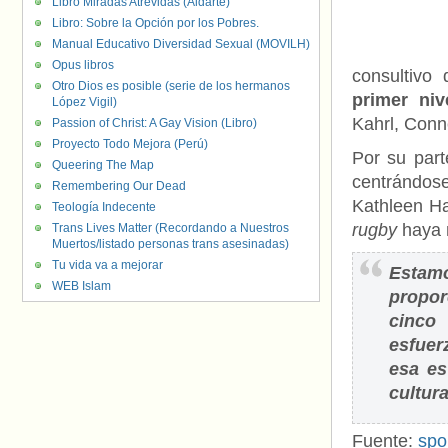
Libro Miradas Atrevidas (Aldarte)
Libro: Sobre la Opción por los Pobres.
Manual Educativo Diversidad Sexual (MOVILH)
Opus libros
consultivo
Otro Dios es posible (serie de los hermanos
primer niv
López Vigil)
Kahrl, Conn
Passion of Christ: A Gay Vision (Libro)
Proyecto Todo Mejora (Perú)
Por su part
Queering The Map
centrándose 
Remembering Our Dead
Kathleen Ha
Teología Indecente
rugby
haya 
Trans Lives Matter (Recordando a Nuestros
Muertos/listado personas trans asesinadas)
Tu vida va a mejorar
Estam
WEB Islam
propor
cinco
esfuer
esa es
cultur
Fuente:
spo