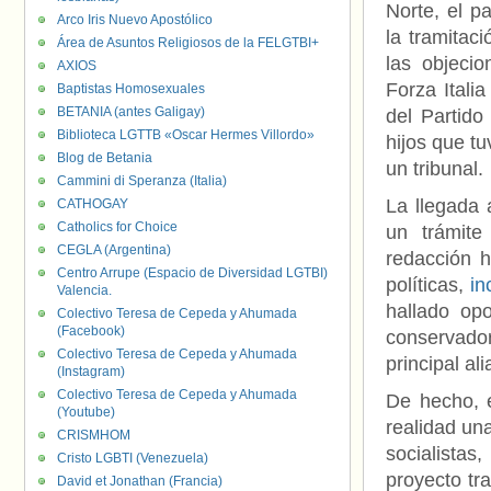
Norte, el p
Arco Iris Nuevo Apostólico
la tramitac
Área de Asuntos Religiosos de la FELGTBI+
las objeci
AXIOS
Forza Itali
Baptistas Homosexuales
BETANIA (antes Galigay)
del Partido
Biblioteca LGTTB «Oscar Hermes Villordo»
hijos que tu
Blog de Betania
un tribunal.
Cammini di Speranza (Italia)
La llegada 
CATHOGAY
Catholics for Choice
un trámit
CEGLA (Argentina)
redacción h
Centro Arrupe (Espacio de Diversidad LGTBI)
políticas,
in
Valencia.
hallado opo
Colectivo Teresa de Cepeda y Ahumada
(Facebook)
conservador
Colectivo Teresa de Cepeda y Ahumada
principal a
(Instagram)
Colectivo Teresa de Cepeda y Ahumada
De hecho, e
(Youtube)
realidad un
CRISMHOM
socialista
Cristo LGBTI (Venezuela)
proyecto tr
David et Jonathan (Francia)