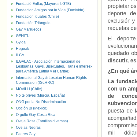
Fundació Enllaç (Mayores LGTB)
propietario
Fundacion Amigos por la Vida (Famivida)
deporte de
Fundación Iguales (Chile)
exclusión y
Fundación Triángulo
raquetas de
Gay Marruecos
GEHITU
El deport
Gylda
evolucionan
Hegoak
quedado ob
ILGA
discutir, e
ILGALAC ( Asociación Internacional de
Lesbianas, Gays, Bisexuales, Trans e Intersex
¿En qué ár
para América Latina y el Caribe)
International Gay & Lesbian Human Rights
La fundaci
Commission (IGLHRC)
con un amp
MOVILH (Chile)
de conce
No te prives (Murcia, España)
ONG por la No Discriminación
subvencio
Opción Bi (Mexico)
puesta de l
Orgullo Gay-Costa Rica
acompañad
Oveja Rosa (Familias diversas)
compromis
Ovejas Negras
mil dóla
Padres Gay