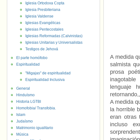
Iglesia Ortodoxa Copta
Iglesia Presbiteriana
Iglesia Valdense
Iglesias Evangélicas
Iglesias Pentecostales
Iglesias Reformadas (Calvinistas)
Iglesias Unitarias y Universalistas
Testigos de Jehová
A medida qu
El parte homófobo
salmista q
Espiritualidad
prosa poét
"Migajas" de espiritualidad
inagotable 
Espiritualidad Inclusiva
lenguaje 
General
retornando,,
Hinduísmo
A medida qu
Historia LGTBI
Homofobia/ Transfobia.
la horrible
Islam
eran otras 
Judaísmo
incluso ex
Matrimonio igualitario
sorprenden
Música
imaginación