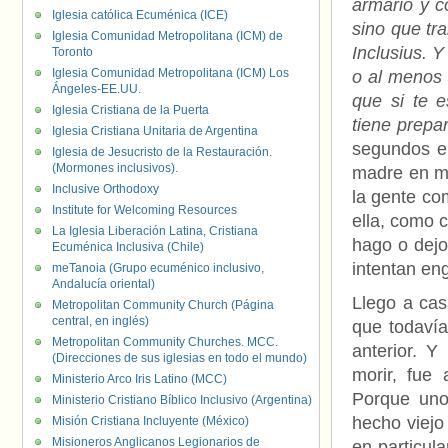
armario y c
Iglesia católica Ecuménica (ICE)
sino que tra
Iglesia Comunidad Metropolitana (ICM) de
Inclusius. 
Toronto
Iglesia Comunidad Metropolitana (ICM) Los
o al menos
Ángeles-EE.UU.
que si te 
Iglesia Cristiana de la Puerta
tiene prepa
Iglesia Cristiana Unitaria de Argentina
segundos en
Iglesia de Jesucristo de la Restauración.
(Mormones inclusivos).
madre en mi
Inclusive Orthodoxy
la gente com
Institute for Welcoming Resources
ella, como 
La Iglesia Liberación Latina, Cristiana
hago o dejo
Ecuménica Inclusiva (Chile)
intentan en
meTanoia (Grupo ecuménico inclusivo,
Andalucía oriental)
Llego a cas
Metropolitan Community Church (Página
central, en inglés)
que todavía
Metropolitan Community Churches. MCC.
anterior. 
(Direcciones de sus iglesias en todo el mundo)
morir, fue 
Ministerio Arco Iris Latino (MCC)
Porque uno
Ministerio Cristiano Bíblico Inclusivo (Argentina)
hecho viejo
Misión Cristiana Incluyente (México)
Misioneros Anglicanos Legionarios de
en particul