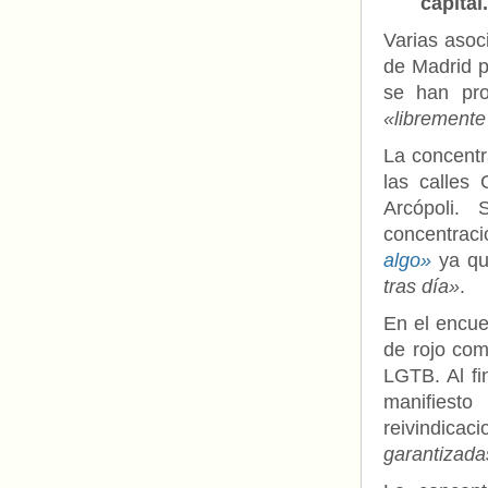
capital.
Varias asoc
de Madrid 
se han pro
«libremente
La concentr
las calles
Arcópoli.
concentrac
algo»
ya qu
tras día»
.
En el encue
de rojo com
LGTB. Al fi
manifiest
reivindicaci
garantizada