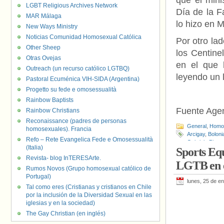
que el mini
LGBT Religious Archives Network
Día de la Fa
MAR Málaga
lo hizo en M
New Ways Ministry
Noticias Comunidad Homosexual Católica
Por otro lad
Other Sheep
los Centine
Otras Ovejas
en el que h
Outreach (un recurso católico LGTBQ)
leyendo un l
Pastoral Ecuménica VIH-SIDA (Argentina)
Progetto su fede e omosessualità
Rainbow Baptists
Fuente Age
Rainbow Christians
Reconaissance (padres de personas
General
,
Homof
homosexuales). Francia
Arcigay
,
Boloni
Refo – Rete Evangelica Fede e Omosessualità
Gabriele Piazz
(Italia)
Sports Equ
Matrimonio
,
Ma
Revista- blog InTERESArte.
Partido Demóc
LGTB en e
Rumos Novos (Grupo homosexual católico de
Portugal)
lunes, 25 de e
Tal como eres (Cristianas y cristianos en Chile
por la inclusión de la Diversidad Sexual en las
iglesias y en la sociedad)
The Gay Christian (en inglés)