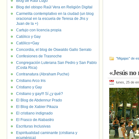
Blog de Raúl Lugo
Blog del obispo Raúl Vera en Religión Digital
Carmelita contemplativo en la ciudad (un blog
oracional en la escuela de Teresa de Jhs y
Juan de la +)
Cartujo con licencia propia
Católico y Gay
Católico+Gay
Concordia, el blog de Oswaldo Gallo Serrato
Confesiones de Trasnoche
"Migajas" de es
Congregación Luterana San Pedro y San Pablo
(Costa Rica)
«Jesús no
Contranatura (Abraham Puche)
Cristiano Arco Iris
lunes, 25 de e
Cristiano y Gay
Cristiano y gay!!! Sí ¿y qué?
El Blog de Abdennur Prado
El Blog de Xabier Pikaza
El cristiano indignado
El Frasco de Alabastro
Escrituras Inclusivas
Espiritualidad caminante (cristiana y
ecuménica)