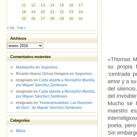
11
12
13
14
15
16
17
18
19
20
21
22
23
24
25
26
27
28
29
30
31
« Dic
Feb »
Archivos
Archivos
Comentarios recientes
«Thomas Mer
su propia 
Mudejarillo
en
Seguimos…
‘centrada p
Ricardo Alonso Ochoa Gongora
en
Seguimos…
resignado
en
Carta abierta a Monseñor Munilla,
amor y a su
por Miguel Sánchez Zambrano.
del silenci
resignado
en
Carta abierta a Monseñor Munilla,
del Invisible
por Miguel Sánchez Zambrano.
Mucho se h
resignado
en
“Homosexualidad. Las Razones
de Dios”, de Miguel Sánchez Zambrano
maestro esp
interreligio
Categorías
poeta, pero
Biblia
Sin embargo,