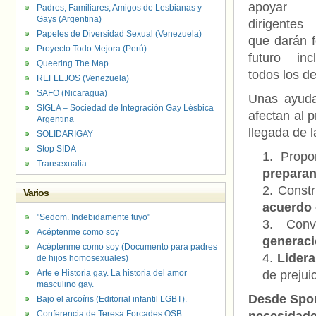
apoyar
Padres, Familiares, Amigos de Lesbianas y
Gays (Argentina)
dirigentes 
Papeles de Diversidad Sexual (Venezuela)
que darán 
Proyecto Todo Mejora (Perú)
futuro inc
Queering The Map
todos los de
REFLEJOS (Venezuela)
SAFO (Nicaragua)
Unas ayud
SIGLA – Sociedad de Integración Gay Lésbica
afectan al 
Argentina
llegada de 
SOLIDARIGAY
Stop SIDA
Propo
Transexualia
preparan
Constr
Varios
acuerdo 
"Sedom. Indebidamente tuyo"
Con
Acéptenme como soy
generac
Acéptenme como soy (Documento para padres
Lidera
de hijos homosexuales)
Arte e Historia gay. La historia del amor
de prejuic
masculino gay.
Desde Spor
Bajo el arcoíris (Editorial infantil LGBT).
Conferencia de Teresa Forcades OSB: