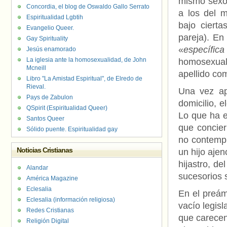
mismo sexo 
Concordia, el blog de Oswaldo Gallo Serrato
a los del m
Espiritualidad Lgbtih
bajo cierta
Evangelio Queer.
pareja). En
Gay Spirituality
«
específica
Jesús enamorado
La iglesia ante la homosexualidad, de John
homosexuale
Mcneill
apellido co
Libro "La Amistad Espiritual", de Elredo de
Rieval.
Una vez ap
Pays de Zabulon
domicilio, 
QSpirit (Espiritualidad Queer)
Lo que ha e
Santos Queer
que concier
Sólido puente. Espiritualidad gay
no contempl
Noticias Cristianas
un hijo ajen
hijastro, de
Alandar
sucesorios 
América Magazine
Eclesalia
En el preám
Eclesalia (información religiosa)
vacío legis
Redes Cristianas
que carecen
Religión Digital