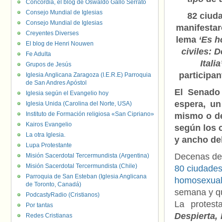
Concordia, el blog de Oswaldo Gallo Serrato
Consejo Mundial de Iglesias
82 ciud
Consejo Mundial de Iglesias
manifestar
Creyentes Diverses
lema
‘Es h
El blog de Henri Nouwen
civiles: D
Fe Adulta
Italia
Grupos de Jesús
participan
Iglesia Anglicana Zaragoza (I.E.R.E) Parroquia
de San Andres Apóstol
El Senado 
Iglesia según el Evangelio hoy
espera, un
Iglesia Unida (Carolina del Norte, USA)
Instituto de Formación religiosa «San Cipriano»
mismo o de
Kairos Evangelio
según los 
La otra Iglesia.
y ancho de
Lupa Protestante
Decenas de
Misión Sacerdotal Tercermundista (Argentina)
Misión Sacerdotal Tercermundista (Chile)
80 ciudades 
Parroquia de San Esteban (Iglesia Anglicana
homosexua
de Toronto, Canadá)
semana y qu
PodcastyRadio (Cristianos)
La protest
Por tantas
Despierta, I
Redes Cristianas