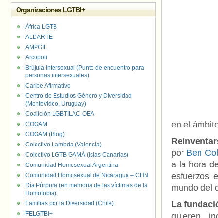
Organizaciones LGTBI+
África LGTB
ALDARTE
AMPGIL
Arcopoli
Brújula Intersexual (Punto de encuentro para
personas intersexuales)
Caribe Afirmativo
Centro de Estudios Género y Diversidad
(Montevideo, Uruguay)
Coalición LGBTILAC-OEA
en el ámbito
COGAM
COGAM (Blog)
Reinventar
Colectivo Lambda (Valencia)
por
Ben Co
Colectivo LGTB GAMÁ (Islas Canarias)
a la hora d
Comunidad Homosexual Argentina
esfuerzos e
Comunidad Homosexual de Nicaragua – CHN
Día Púrpura (en memoria de las víctimas de la
mundo del d
Homofobia)
La fundació
Familias por la Diversidad (Chile)
FELGTBI+
quieren inc