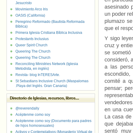
Jesucristo
asesinado p
Movimiento Arco Iris
un poder rel
OASIS (California)
plumazo se
Peregrino Reformado (Bautista Reformada
Bíblica)
que el resp
Primera Iglesia Cristiana Bíblica Inclusiva
Y sigo leye
Protestants Inclusius
cruz y enti
Queer Spirit Church
Queering The Church
se sometió 
Queering The Church
consideró, a
Reconciling Ministries Network (Iglesia
a las pers
Metodista, en inglés)
escondido,
Revista- blog InTERESArte.
comité a q
St Sebastians Inclusive Church (Maspalomas
.Playa del Inglés. Gran Canaria)
pensar; per
representab
Directorio de Iglesias, recursos, libros....
vendedores 
@reverendally
en una cuev
Acéptenme como soy
La casa de 
Acéptenme como soy (Documento para padres
que dejaba
de hijos homosexuales)
sentó muy 
Activos y Contemplativos (Monasterio Virtual de