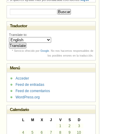
Buscar:
Traductor
Translate to:
* Servicio ofrecido por
Google
. No nos hacemos responsables de
los posibles errores en la traducción.
Menú
Acceder
Feed de entradas
Feed de comentarios
WordPress.org
Calendario
L
M
X
J
V
S
D
1
2
3
4
5
6
7
8
9
10