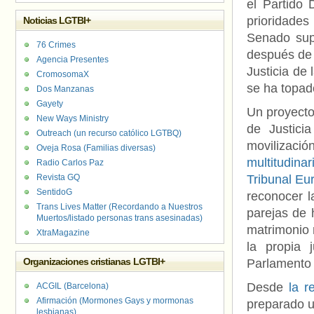
el Partido
prioridades
Noticias LGTBI+
Senado supo
76 Crimes
después de
Agencia Presentes
Justicia de
CromosomaX
se ha topad
Dos Manzanas
Gayety
Un proyecto
New Ways Ministry
de Justici
Outreach (un recurso católico LGTBQ)
movilizaci
Oveja Rosa (Familias diversas)
multitudin
Radio Carlos Paz
Revista GQ
Tribunal E
SentidoG
reconocer l
Trans Lives Matter (Recordando a Nuestros
parejas de 
Muertos/listado personas trans asesinadas)
matrimonio n
XtraMagazine
la propia 
Organizaciones cristianas LGTBI+
Parlamento 
Desde
la r
ACGIL (Barcelona)
Afirmación (Mormones Gays y mormonas
preparado u
lesbianas)