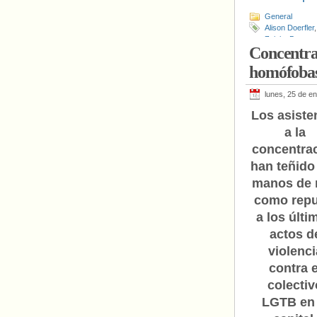
General
Alison Doerfler
Zeigle
,
Deporte
Concentra
Saunders High
homófobas 
lunes, 25 de e
Los asiste
a la
concentra
han teñido
manos de 
como repu
a los últi
actos d
violenci
contra e
colectiv
LGTB en 