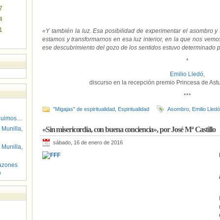
7
4
1
«Y también la luz. Esa posibilidad de experimentar el asombro y
estamos y transformarnos en esa luz interior, en la que nos vemos
ese descubrimiento del gozo de los sentidos estuvo determinado 
*
Emilio Lledó
,
discurso en la recepción premio Princesa de As
***
"Migajas" de espiritualidad
,
Espiritualidad
Asombro
,
Emilio Lledó
guimos…
 Munilla,
«Sin misericordia, con buena conciencia», por José Mª Castillo
sábado, 16 de enero de 2016
 Munilla,
azones
o