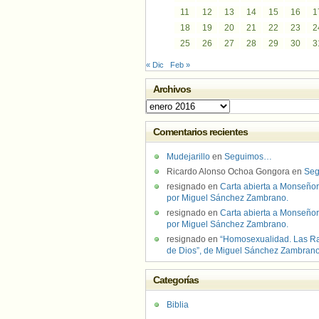
11
12
13
14
15
16
1
18
19
20
21
22
23
2
25
26
27
28
29
30
3
« Dic
Feb »
Archivos
Archivos
Comentarios recientes
Mudejarillo
en
Seguimos…
Ricardo Alonso Ochoa Gongora
en
Se
resignado
en
Carta abierta a Monseñor
por Miguel Sánchez Zambrano.
resignado
en
Carta abierta a Monseñor
por Miguel Sánchez Zambrano.
resignado
en
“Homosexualidad. Las R
de Dios”, de Miguel Sánchez Zambran
Categorías
Biblia