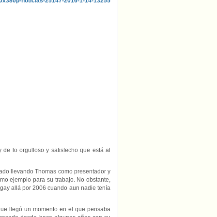
presentador
Thomas
Roberts
habla
de
por
qué
salió
del
armario
hace
diez
años
 de lo orgulloso y satisfecho que está al
stado llevando Thomas como presentador y
mo ejemplo para su trabajo. No obstante,
 gay allá por 2006 cuando aun nadie tenía
que llegó un momento en el que pensaba