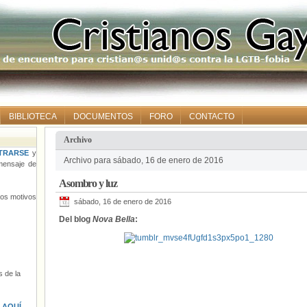
BIBLIOTECA
DOCUMENTOS
FORO
CONTACTO
Archivo
TRARSE
y
Archivo para sábado, 16 de enero de 2016
ensaje de
Asombro y luz
tros motivos
sábado, 16 de enero de 2016
Del blog
Nova Bella
:
 de la
s
AQUÍ