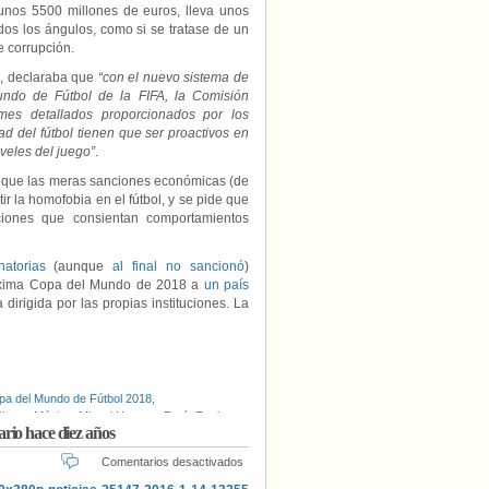
 unos 5500 millones de euros, lleva unos
os los ángulos, como si se tratase de un
e corrupción.
FA, declaraba que
“con el nuevo sistema de
Mundo de Fútbol de la FIFA, la Comisión
rmes detallados proporcionados por los
d del fútbol tienen que ser proactivos en
veles del juego”
.
s que las meras sanciones económicas (de
r la homofobia en el fútbol, y se pide que
iones que consientan comportamientos
natorias
(aunque
al final no sancionó
)
róxima Copa del Mundo de 2018 a
un país
irigida por las propias instituciones. La
pa del Mundo de Fútbol 2018
,
latter
,
México
,
Miguel Herrera
,
Perú
,
Rusia
,
rio hace diez años
en
Comentarios desactivados
El