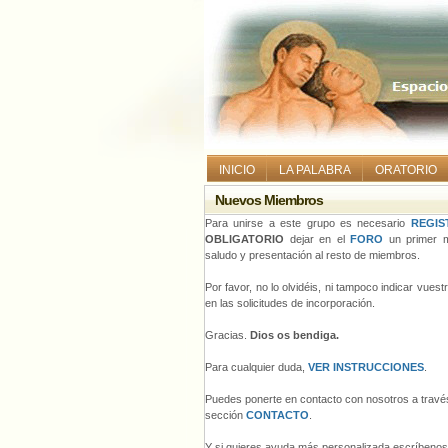
INICIO
LA PALABRA
ORATORIO
Nuevos Miembros
Para unirse a este grupo es necesario
REGIS
OBLIGATORIO
dejar en el
FORO
un primer m
saludo y presentación al resto de miembros.
Por favor, no lo olvidéis, ni tampoco indicar vues
en las solicitudes de incorporación.
Gracias.
Dios os bendiga.
Para cualquier duda,
VER INSTRUCCIONES
.
Puedes ponerte en contacto con nosotros a través
sección
CONTACTO
.
Y si quieres ayuda más personalizada escríbeno