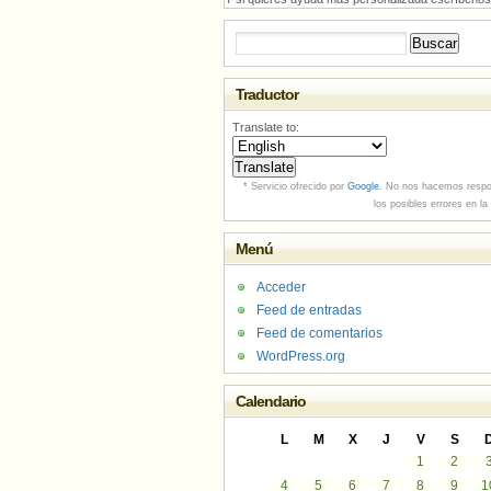
Buscar:
Traductor
Translate to:
* Servicio ofrecido por
Google
. No nos hacemos respo
los posibles errores en la
Menú
Acceder
Feed de entradas
Feed de comentarios
WordPress.org
Calendario
L
M
X
J
V
S
1
2
4
5
6
7
8
9
1