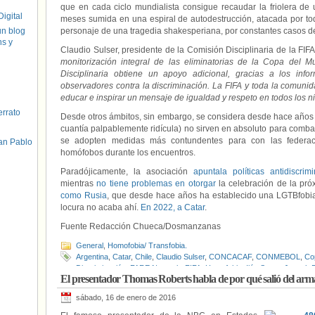
que en cada ciclo mundialista consigue recaudar la friolera de
igital
meses sumida en una espiral de autodestrucción, atacada por tod
un blog
personaje de una tragedia shakesperiana, por constantes casos d
hs y
Claudio Sulser, presidente de la Comisión Disciplinaria de la FI
monitorización integral de las eliminatorias de la Copa del 
Disciplinaria obtiene un apoyo adicional, gracias a los info
observadores contra la discriminación. La FIFA y toda la comunida
educar e inspirar un mensaje de igualdad y respeto en todos los ni
errato
Desde otros ámbitos, sin embargo, se considera desde hace año
cuantía palpablemente ridícula) no sirven en absoluto para combati
se adopten medidas más contundentes para con las federac
an Pablo
homófobos durante los encuentros.
Paradójicamente, la asociación
apuntala políticas antidiscrimi
mientras
no tiene problemas en otorgar
la celebración de la p
como Rusia
, que desde hace años ha establecido una LGTBfobia d
locura no acaba ahí.
En 2022, a Catar
.
Fuente Redacción Chueca/Dosmanzanas
General
,
Homofobia/ Transfobia.
Argentina
,
Catar
,
Chile
,
Claudio Sulser
,
CONCACAF
,
CONMEBOL
,
Co
Discriminación
,
FARE Network
,
FIFA
,
Homofobia
,
Ilán Semo
,
Joseph B
El presentador Thomas Roberts habla de por qué salió del arma
Sanciones
,
Uruguay
sábado, 16 de enero de 2016