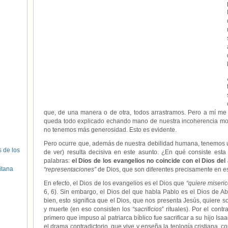
que, de una manera o de otra, todos arrastramos. Pero a mí me
queda todo explicado echando mano de nuestra incoherencia mo
no tenemos más generosidad. Esto es evidente.
Pero ocurre que, además de nuestra debilidad humana, tenemos
s de los
de ver) resulta decisiva en este asunto. ¿En qué consiste esta 
palabras:
el Dios de los evangelios no coincide con el Dios del
itana
“representaciones”
de Dios, que son diferentes precisamente en es
En efecto, el Dios de los evangelios es el Dios que
“quiere miserico
6, 6). Sin embargo, el Dios del que habla Pablo es el Dios de A
bien, esto significa que el Dios, que nos presenta Jesús, quiere so
y muerte (en eso consisten los
“sacrificios
” rituales). Por el cont
primero que impuso al patriarca bíblico fue sacrificar a su hijo Isa
el drama contradictorio, que vive y enseña la teología cristiana, 