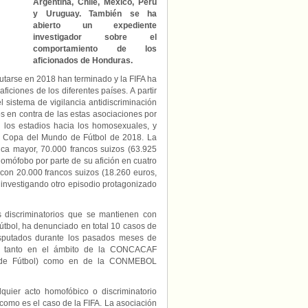
Argentina, Chile, México, Perú
y Uruguay. También se ha
abierto un expediente
investigador sobre el
comportamiento de los
aficionados de Honduras.
putarse en 2018 han terminado y la FIFA ha
ciones de los diferentes países. A partir
 sistema de vigilancia antidiscriminación
os en contra de las estas asociaciones por
 los estadios hacia los homosexuales, y
 la Copa del Mundo de Fútbol de 2018. La
ica mayor, 70.000 francos suizos (63.925
omófobo por parte de su afición en cuatro
con 20.000 francos suizos (18.260 euros,
á investigando otro episodio protagonizado
s discriminatorios que se mantienen con
Fútbol, ha denunciado en total 10 casos de
disputados durante los pasados meses de
o tanto en el ámbito de la CONCACAF
be de Fútbol) como en de la CONMEBOL
uier acto homofóbico o discriminatorio
omo es el caso de la FIFA. La asociación