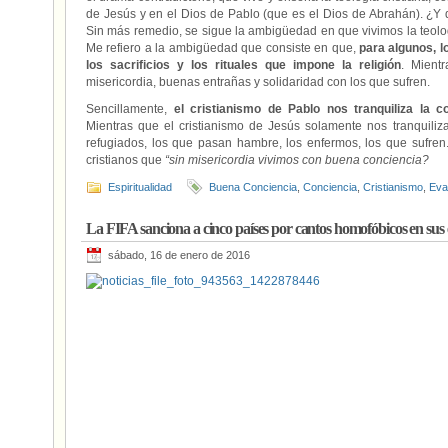
de Jesús y en el Dios de Pablo (que es el Dios de Abrahán). ¿Y
Sin más remedio, se sigue la ambigüedad en que vivimos la teolog
Me refiero a la ambigüedad que consiste en que,
para algunos, 
los sacrificios y los rituales que impone la religión
. Mient
misericordia, buenas entrañas y solidaridad con los que sufren.
Sencillamente,
el cristianismo de Pablo nos tranquiliza la c
Mientras que el cristianismo de Jesús solamente nos tranquiliza
refugiados, los que pasan hambre, los enfermos, los que sufre
cristianos que
“sin misericordia vivimos con buena conciencia?
Espiritualidad
Buena Conciencia
,
Conciencia
,
Cristianismo
,
Eva
La FIFA sanciona a cinco países por cantos homofóbicos en sus 
sábado, 16 de enero de 2016