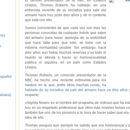
El famoso presentador de la NBC en Estados
Unidos, Thomas Roberts ha hablado en una
entrevista reciente de su iniciativa para salir del
armario hace hoy justo diez años y de lo contento
que está con ello.
Somos conscientes de que cada vez son más las
personas conocidas de cualquier índole que salen
 rev.
del armario para hacer apología de la visibilidad
que hace falta para que esto, se tome con la
o
máxima normalidad posible. Sin embargo, hace
diez años aun había muchas reservas y no todo el
mundo se atrevía a hacer su homosexualidad
pública ni siquiera, en un país como Estados
Unidos.
Thomas Roberts, un conocido presentador de la
spañol
NBC ha hecho una reciente entrevista para los
medios en la que, entre otras muchas cosas,
ha
hablado de su iniciativa de salir del armario hace ya diez años
y
sbiana)
respecto.
«
Nightly News
» es el nombre del programa de noticias que ha e
hoy es un respetado profesional que otros más noveles toman co
también fue uno de los pioneros a la hora de hacer saber que era
idea de ello.
Thomas asegura que siempre ha sabido que era homosexual y 