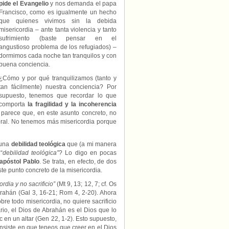
pide el Evangelio
y nos demanda el papa
Francisco, como es igualmente un hecho
que quienes vivimos sin la debida
misericordia – ante tanta violencia y tanto
sufrimiento (baste pensar en el
angustioso problema de los refugiados) –
dormimos cada noche tan tranquilos y con
buena conciencia.
¿Cómo y por qué tranquilizamos (tanto y
tan fácilmente) nuestra conciencia? Por
supuesto, tenemos que recordar lo que
comporta
la fragilidad y la incoherencia
 parece que, en este asunto concreto, no
ral. No tenemos más misericordia porque
 una
debilidad teológica
que (a mi manera
“
debilidad teológica”
? Lo digo en pocas
 apóstol Pablo
. Se trata, en efecto, de dos
te punto concreto de la misericordia.
rdia y no sacrificio”
(Mt 9, 13; 12, 7; cf. Os
brahán (Gal 3, 16-21; Rom 4, 2-20). Ahora
bre todo misericordia, no quiere sacrificio
rario, el Dios de Abrahán es el Dios que lo
ac en un altar (Gen 22, 1-2). Esto supuesto,
consiste en que teneos que creer en el Dios