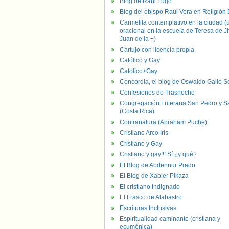
Blog de Raúl Lugo
Blog del obispo Raúl Vera en Religión D
Carmelita contemplativo en la ciudad (
oracional en la escuela de Teresa de J
Juan de la +)
Cartujo con licencia propia
Católico y Gay
Católico+Gay
Concordia, el blog de Oswaldo Gallo S
Confesiones de Trasnoche
Congregación Luterana San Pedro y S
(Costa Rica)
Contranatura (Abraham Puche)
Cristiano Arco Iris
Cristiano y Gay
Cristiano y gay!!! Sí ¿y qué?
El Blog de Abdennur Prado
El Blog de Xabier Pikaza
El cristiano indignado
El Frasco de Alabastro
Escrituras Inclusivas
Espiritualidad caminante (cristiana y
ecuménica)