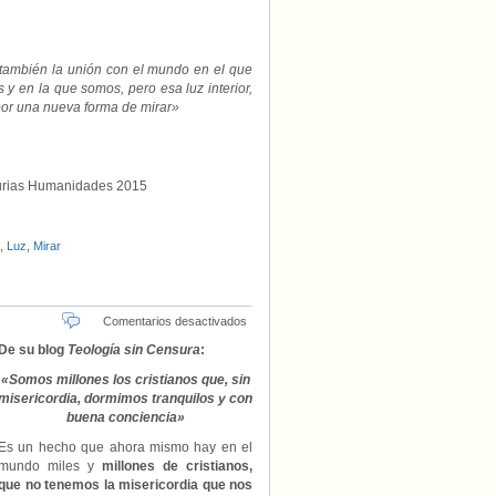
 también la unión con el mundo en el que
 y en la que somos, pero esa luz interior,
por una nueva forma de mirar»
turias Humanidades 2015
,
Luz
,
Mirar
en
Comentarios desactivados
«Sin
De su blog
Teología sin Censura
:
misericordia,
con
«Somos millones los cristianos que, sin
buena
misericordia, dormimos tranquilos y con
conciencia»,
buena conciencia»
por
José
Es un hecho que ahora mismo hay en el
Mª
mundo miles y
millones de cristianos,
Castillo
que no tenemos la misericordia que nos