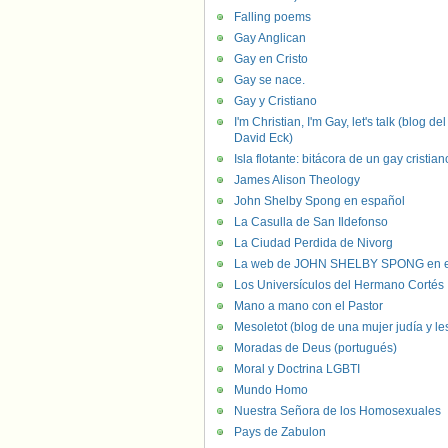
Falling poems
Gay Anglican
Gay en Cristo
Gay se nace.
Gay y Cristiano
I'm Christian, I'm Gay, let's talk (blog del
David Eck)
Isla flotante: bitácora de un gay cristian
James Alison Theology
John Shelby Spong en español
La Casulla de San Ildefonso
La Ciudad Perdida de Nivorg
La web de JOHN SHELBY SPONG en e
Los Universículos del Hermano Cortés
Mano a mano con el Pastor
Mesoletot (blog de una mujer judía y le
Moradas de Deus (portugués)
Moral y Doctrina LGBTI
Mundo Homo
Nuestra Señora de los Homosexuales
Pays de Zabulon