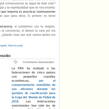
 qué consecuencia se sigue de todo esto?
ía y la espiritualidad que se nos enseña.
lo que importa es practicar sumisamente
ras que para otros, lo primero es tener
onciencia
, si cumplimos con la religión.
 la conciencia, si damos la cara por los
n. ¿Queda claro por qué somos tantos los
ngelio
,
Misericordia
estadios
en
Comentarios desactivados
La
La FIFA ha multado a las
FIFA
federaciones de cinco países
sanciona
con pequeñas cuantías
a
económicas,
por el
cinco
comportamiento homófobo de
países
sus aficiones durante los
por
partidos de clasificación para
cantos
homofóbicos
la Copa del Mundo de Fútbol de
en
2018
. Las federaciones
sus
sancionadas han sido las de
estadios