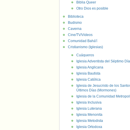
Biblia Queer
Otro Dios es posible
Biblioteca
Budismo
Caverna
Cine/TV/Videos
Comunidad Bahá'í
Cristianismo (Iglesias)
Cuáqueros
Iglesia Adventista del Séptimo Día
Iglesia Anglicana
Iglesia Bautista
Iglesia Católica
Iglesia de Jesucristo de los Santo
Últimos Días (Mormones)
Iglesia de la Comunidad Metropol
Iglesia Inclusiva
Iglesia Luterana
Iglesia Menonita
Iglesia Metodista
Iglesia Ortodoxa