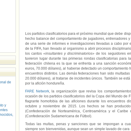
Los partidos clasificatorios para el próximo mundial que debe dis
hecho balance del comportamiento de jugadores, entrenadores y afi
de una serie de informes e investigaciones llevadas a cabo por el
de la FIFA, han llevado al organismo a abrir procesos disciplinari
los cantos
«insultantes y discriminatorios»
de los seguidores en
tuvieron lugar durante las primeras rondas clasificatorias para
federación chilena es la que se enfrenta a una sanción económ
euros, 70.000 dólares), al haberse detectado un comportamiento h
encuentros distintos. Las demás federaciones han sido multadas 
20.000 dólares), al tratarse de incidentes únicos. También se est
sonal de
por la afición hondureña.
FARE Network
, la organización que revisa los comportamiento
ocasión de los partidos clasificatorios del la Copa del Mundo de 
flagrante homofobia de las aficiones durante los encuentros 
to y
octubre y noviembre de 2015. Los hechos se han producid
entes
(Confederación de Norteamérica, Centroamérica y el Cari
nocidos,
(Confederación Sudamericana de Fútbol).
Todas las multas, penas y sanciones que se impongan a cualq
siempre son bienvenidas, aunque sean un simple lavado de cara c