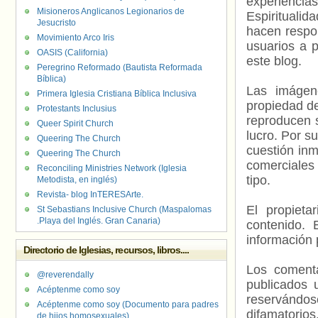
experienci
Misioneros Anglicanos Legionarios de
Espiritualid
Jesucristo
hacen respo
Movimiento Arco Iris
usuarios a p
OASIS (California)
este blog.
Peregrino Reformado (Bautista Reformada
Bíblica)
Las imágene
Primera Iglesia Cristiana Bíblica Inclusiva
propiedad de
Protestants Inclusius
reproducen s
Queer Spirit Church
lucro. Por s
Queering The Church
cuestión inm
Queering The Church
comerciales 
Reconciling Ministries Network (Iglesia
tipo.
Metodista, en inglés)
Revista- blog InTERESArte.
El propieta
St Sebastians Inclusive Church (Maspalomas
.Playa del Inglés. Gran Canaria)
contenido. 
información 
Directorio de Iglesias, recursos, libros....
Los comenta
@reverendally
publicados 
Acéptenme como soy
reservándos
Acéptenme como soy (Documento para padres
difamatorio
de hijos homosexuales)