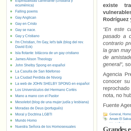
Espiritualidad caminante (cristiana y
existe t
ecuménica)
Falling poems
vulnerable
Gay Anglican
Rodríguez y
Gay en Cristo
“En este c
Gay se nace.
pasado a d
Gay y Cristiano
I'm Christian, I'm Gay, let's talk (blog del rev.
contrario 
David Eck)
la gran may
Isla flotante: bitácora de un gay cristiano
de amistad
James Alison Theology
general”,
so
John Shelby Spong en español
La Casulla de San Ildefonso
Agencia Pr
La Ciudad Perdida de Nivorg
conocer su
La web de JOHN SHELBY SPONG en español
reprochado
Los Universículos del Hermano Cortés
nota, no hu
Mano a mano con el Pastor
Mesoletot (blog de una mujer judía y lesbiana)
Fuente Age
Moradas de Deus (portugués)
Moral y Doctrina LGBTI
General
,
Homof
Amate El Salva
Mundo Homo
World Pride a
Nuestra Señora de los Homosexuales
Grandes e