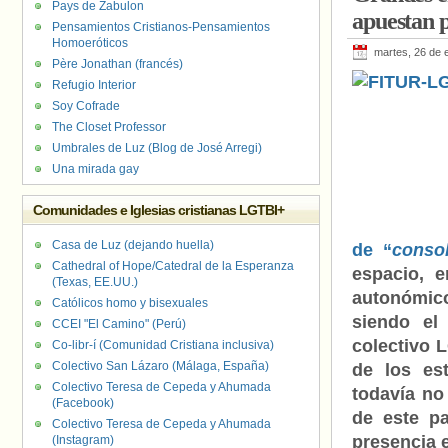
Pays de Zabulon
apuestan 
Pensamientos Cristianos-Pensamientos
Homoeróticos
martes, 26 de 
Père Jonathan (francés)
Refugio Interior
Soy Cofrade
The Closet Professor
Umbrales de Luz (Blog de José Arregi)
Una mirada gay
Comunidades e Iglesias cristianas LGTBI+
Casa de Luz (dejando huella)
de “
consol
Cathedral of Hope/Catedral de la Esperanza
espacio, e
(Texas, EE.UU.)
autonómico
Católicos homo y bisexuales
siendo el
CCEI "El Camino" (Perú)
colectivo 
Co-libr-í (Comunidad Cristiana inclusiva)
Colectivo San Lázaro (Málaga, España)
de los es
Colectivo Teresa de Cepeda y Ahumada
todavía no
(Facebook)
de este p
Colectivo Teresa de Cepeda y Ahumada
presencia e
(Instagram)