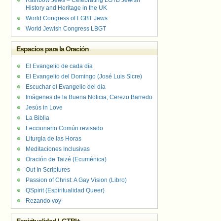
Rainbow Jews – Celebrating LGTB Jewish
History and Heritage in the UK
World Congress of LGBT Jews
World Jewish Congress LBGT
Espacios para la Oración
El Evangelio de cada día
El Evangelio del Domingo (José Luis Sicre)
Escuchar el Evangelio del día
Imágenes de la Buena Noticia, Cerezo Barredo
Jesús in Love
La Biblia
Leccionario Común revisado
Liturgia de las Horas
Meditaciones Inclusivas
Oración de Taizé (Ecuménica)
Out In Scriptures
Passion of Christ: A Gay Vision (Libro)
QSpirit (Espiritualidad Queer)
Rezando voy