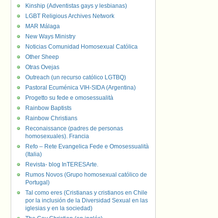
Kinship (Adventistas gays y lesbianas)
LGBT Religious Archives Network
MAR Málaga
New Ways Ministry
Noticias Comunidad Homosexual Católica
Other Sheep
Otras Ovejas
Outreach (un recurso católico LGTBQ)
Pastoral Ecuménica VIH-SIDA (Argentina)
Progetto su fede e omosessualità
Rainbow Baptists
Rainbow Christians
Reconaissance (padres de personas
homosexuales). Francia
Refo – Rete Evangelica Fede e Omosessualità
(Italia)
Revista- blog InTERESArte.
Rumos Novos (Grupo homosexual católico de
Portugal)
Tal como eres (Cristianas y cristianos en Chile
por la inclusión de la Diversidad Sexual en las
iglesias y en la sociedad)