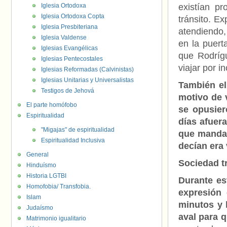
Iglesia Ortodoxa
existían p
Iglesia Ortodoxa Copta
tránsito. Ex
Iglesia Presbiteriana
atendiendo,
Iglesia Valdense
en la puert
Iglesias Evangélicas
que Rodrígu
Iglesias Pentecostales
viajar por i
Iglesias Reformadas (Calvinistas)
Iglesias Unitarias y Universalistas
También el
Testigos de Jehová
motivo de v
El parte homófobo
se opusier
Espiritualidad
días afuera
"Migajas" de espiritualidad
que mandar
Espiritualidad Inclusiva
decían era
General
Sociedad t
Hinduísmo
Historia LGTBI
Durante es
Homofobia/ Transfobia.
expresión 
Islam
minutos y 
Judaísmo
aval para q
Matrimonio igualitario