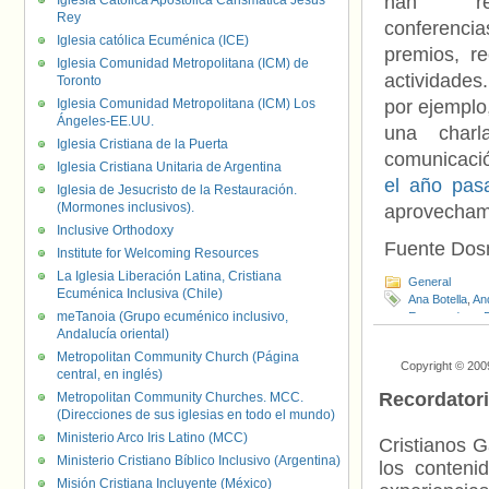
han rea
Iglesia Católica Apostólica Carismática Jesús
Rey
conferen
Iglesia católica Ecuménica (ICE)
premios, r
Iglesia Comunidad Metropolitana (ICM) de
actividad
Toronto
Iglesia Comunidad Metropolitana (ICM) Los
por ejemplo,
Ángeles-EE.UU.
una char
Iglesia Cristiana de la Puerta
comunicació
Iglesia Cristiana Unitaria de Argentina
el año pas
Iglesia de Jesucristo de la Restauración.
(Mormones inclusivos).
aprovechamo
Inclusive Orthodoxy
Fuente Do
Institute for Welcoming Resources
La Iglesia Liberación Latina, Cristiana
General
Ecuménica Inclusiva (Chile)
Ana Botella
,
An
meTanoia (Grupo ecuménico inclusivo,
Extremadura
,
Andalucía oriental)
James Costos
Metropolitan Community Church (Página
Copyright © 200
central, en inglés)
Recordator
Metropolitan Community Churches. MCC.
(Direcciones de sus iglesias en todo el mundo)
Ministerio Arco Iris Latino (MCC)
Cristianos G
Ministerio Cristiano Bíblico Inclusivo (Argentina)
los contenid
Misión Cristiana Incluyente (México)