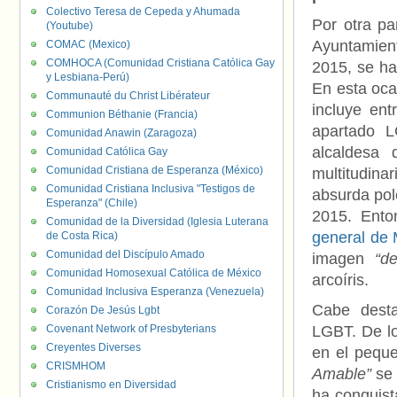
Colectivo Teresa de Cepeda y Ahumada
Por otra pa
(Youtube)
Ayuntamien
COMAC (Mexico)
COMHOCA (Comunidad Cristiana Católica Gay
2015, se ha
y Lesbiana-Perú)
En esta oca
Communauté du Christ Libérateur
incluye en
Communion Béthanie (Francia)
apartado 
Comunidad Anawin (Zaragoza)
alcaldesa 
Comunidad Católica Gay
Comunidad Cristiana de Esperanza (México)
multitudinar
Comunidad Cristiana Inclusiva "Testigos de
absurda pol
Esperanza" (Chile)
2015. Ent
Comunidad de la Diversidad (Iglesia Luterana
general de 
de Costa Rica)
Comunidad del Discípulo Amado
imagen
“d
Comunidad Homosexual Católica de México
arcoíris.
Comunidad Inclusiva Esperanza (Venezuela)
Cabe desta
Corazón De Jesús Lgbt
Covenant Network of Presbyterians
LGBT. De lo
Creyentes Diverses
en el pequ
CRISMHOM
Amable”
se 
Cristianismo en Diversidad
ha conquist