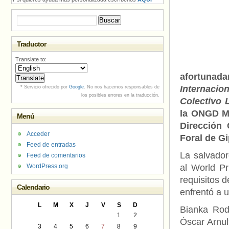
Buscar:
Traductor
Translate to:
afortunad
Internacio
* Servicio ofrecido por
Google
. No nos hacemos responsables de
los posibles errores en la traducción.
Colectivo 
la ONGD Mu
Menú
Dirección 
Acceder
Foral de G
Feed de entradas
La salvador
Feed de comentarios
WordPress.org
al World P
requisitos d
Calendario
enfrentó a 
L
M
X
J
V
S
D
Bianka Rodr
1
2
Óscar Arnul
3
4
5
6
7
8
9