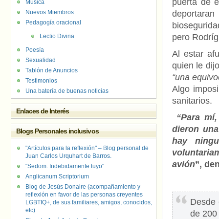
puerta de e
Música
Nuevos Miembros
deportaran
Pedagogía oracional
biosegurida
pero Rodrígu
Lectio Divina
Poesía
Al estar af
Sexualidad
quien le di
Tablón de Anuncios
“una equivo
Testimonios
Algo imposi
Una batería de buenas noticias
sanitarios.
Enlaces de Interés
“Para mí,
dieron una
Blogs Personales inclusivos
hay ningu
"Artículos para la reflexión" – Blog personal de
voluntaria
Juan Carlos Urquhart de Barros.
avión
”, de
"Sedom. Indebidamente tuyo"
Anglicanum Scriptorium
Blog de Jesús Donaire (acompañamiento y
reflexión en favor de las personas creyentes
Desde e
LGBTIQ+, de sus familiares, amigos, conocidos,
etc)
de 200