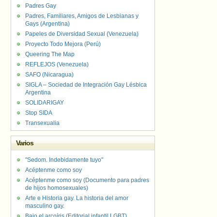
Padres Gay
Padres, Familiares, Amigos de Lesbianas y
Gays (Argentina)
Papeles de Diversidad Sexual (Venezuela)
Proyecto Todo Mejora (Perú)
Queering The Map
REFLEJOS (Venezuela)
SAFO (Nicaragua)
SIGLA – Sociedad de Integración Gay Lésbica
Argentina
SOLIDARIGAY
Stop SIDA
Transexualia
Varios
"Sedom. Indebidamente tuyo"
Acéptenme como soy
Acéptenme como soy (Documento para padres
de hijos homosexuales)
Arte e Historia gay. La historia del amor
masculino gay.
Bajo el arcoíris (Editorial infantil LGBT).