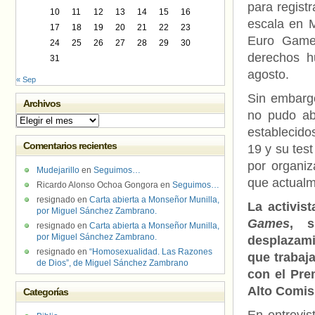
para regist
10
11
12
13
14
15
16
escala en M
17
18
19
20
21
22
23
Euro Game
24
25
26
27
28
29
30
derechos 
31
agosto.
« Sep
Sin embargo
Archivos
no pudo abo
Archivos
establecido
Comentarios recientes
19 y su tes
por organiz
Mudejarillo
en
Seguimos…
que actualm
Ricardo Alonso Ochoa Gongora
en
Seguimos…
resignado
en
Carta abierta a Monseñor Munilla,
La activis
por Miguel Sánchez Zambrano.
Games
, s
resignado
en
Carta abierta a Monseñor Munilla,
por Miguel Sánchez Zambrano.
desplazami
resignado
en
“Homosexualidad. Las Razones
que trabaja
de Dios”, de Miguel Sánchez Zambrano
con el Pre
Alto Comis
Categorías