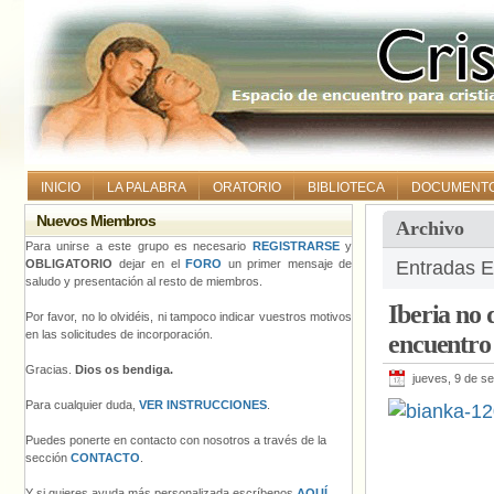
INICIO
LA PALABRA
ORATORIO
BIBLIOTECA
DOCUMENT
Nuevos Miembros
Archivo
Para unirse a este grupo es necesario
REGISTRARSE
y
OBLIGATORIO
dejar en el
FORO
un primer mensaje de
Entradas Et
saludo y presentación al resto de miembros.
Iberia no 
Por favor, no lo olvidéis, ni tampoco indicar vuestros motivos
en las solicitudes de incorporación.
encuentr
Gracias.
Dios os bendiga.
jueves, 9 de s
Para cualquier duda,
VER INSTRUCCIONES
.
Puedes ponerte en contacto con nosotros a través de la
sección
CONTACTO
.
Y si quieres ayuda más personalizada escríbenos
AQUÍ