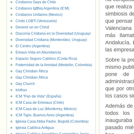
Cristianos Gays de Chile
que realiza
Cristianos lgttbiq Argentina (ICM)
simbiosis de
Cristianos Unitarios (Mexico)
que pensar 
Cristo LGBTI (Venezuela)
Devenir un en Christ
Valenciana 
Diaconía Cristiana en la Diversidad (Uruguay)
más llamat
Diversidad Cristiana (Montevideo, Uruguay)
Andalucía, 
El Centro (Argentina)
las empresa
Emaus-Vida en Abundancia
Espacio Seguro Católico (Costa Rica)
Sobre la pr
Fraternidad de la Amistad (Medellin, Colombia)
mismo publ
Gay Christian África
pone de m
Gay Christian África
administrac
Gay Church
que por otr
Ichthys
los casos 
ICM "Pan de Vida" (España)
ICM Casa de Emmaus (Chile)
Además de l
ICM Casa de Luz (Monterrey, México)
todos los
ICM Tigre, Buenos Aires (Argentina)
inaugura
Iglesia Casa Abba Padre. Bogotá (Colombia)
pasado mié
Iglesia Católica Antigua