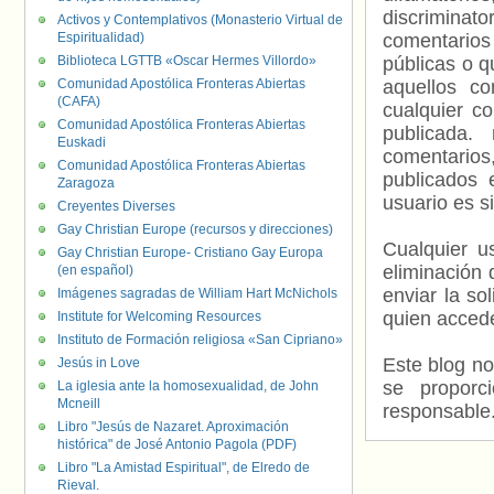
discriminat
Activos y Contemplativos (Monasterio Virtual de
Espiritualidad)
comentarios
Biblioteca LGTTB «Oscar Hermes Villordo»
públicas o 
Comunidad Apostólica Fronteras Abiertas
aquellos c
(CAFA)
cualquier c
Comunidad Apostólica Fronteras Abiertas
publicada.
Euskadi
comentarios,
Comunidad Apostólica Fronteras Abiertas
publicados 
Zaragoza
usuario es s
Creyentes Diverses
Gay Christian Europe (recursos y direcciones)
Cualquier us
Gay Christian Europe- Cristiano Gay Europa
eliminación 
(en español)
enviar la so
Imágenes sagradas de William Hart McNichols
quien accede
Institute for Welcoming Resources
Instituto de Formación religiosa «San Cipriano»
Este blog no
Jesús in Love
se proporc
La iglesia ante la homosexualidad, de John
Mcneill
responsable
Libro "Jesús de Nazaret. Aproximación
histórica" de José Antonio Pagola (PDF)
Libro "La Amistad Espiritual", de Elredo de
Rieval.