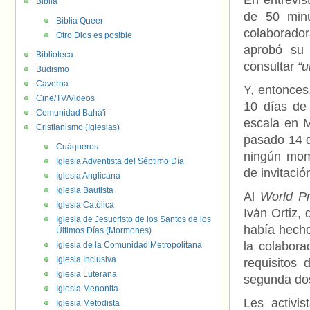
En entrevis
Biblia
de 50 minu
Biblia Queer
colaboradora
Otro Dios es posible
aprobó su 
Biblioteca
consultar
“u
Budismo
Caverna
Y, entonces
Cine/TV/Videos
10 días de
Comunidad Bahá'í
escala en M
Cristianismo (Iglesias)
pasado 14 dí
Cuáqueros
ningún mome
Iglesia Adventista del Séptimo Día
de invitació
Iglesia Anglicana
Iglesia Bautista
Al
World P
Iglesia Católica
Iván Ortiz,
Iglesia de Jesucristo de los Santos de los
había hecho 
Últimos Días (Mormones)
la colabora
Iglesia de la Comunidad Metropolitana
Iglesia Inclusiva
requisitos
Iglesia Luterana
segunda dos
Iglesia Menonita
Les activi
Iglesia Metodista