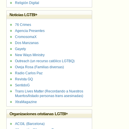
Religión Digital
Noticias LGTBI+
76 Crimes
Agencia Presentes
CromosomaX
Dos Manzanas
Gayety
New Ways Ministry
Outreach (un recurso católico LGTBQ)
Oveja Rosa (Familias diversas)
Radio Carlos Paz
Revista GQ
SentidoG
Trans Lives Matter (Recordando a Nuestros
Muertos/listado personas trans asesinadas)
XtraMagazine
Organizaciones cristianas LGTBI+
ACGIL (Barcelona)