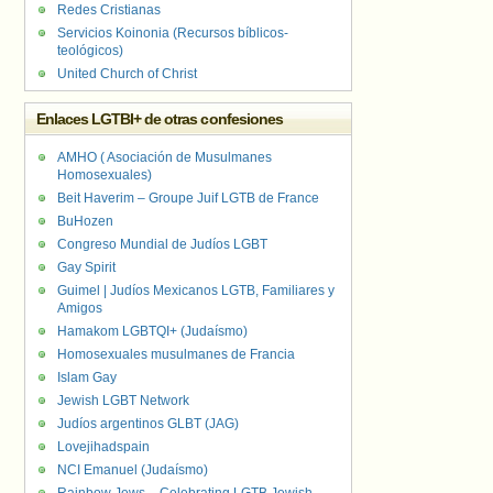
Redes Cristianas
Servicios Koinonia (Recursos bíblicos-
teológicos)
United Church of Christ
Enlaces LGTBI+ de otras confesiones
AMHO ( Asociación de Musulmanes
Homosexuales)
Beit Haverim – Groupe Juif LGTB de France
BuHozen
Congreso Mundial de Judíos LGBT
Gay Spirit
Guimel | Judíos Mexicanos LGTB, Familiares y
Amigos
Hamakom LGBTQI+ (Judaísmo)
Homosexuales musulmanes de Francia
Islam Gay
Jewish LGBT Network
Judíos argentinos GLBT (JAG)
Lovejihadspain
NCI Emanuel (Judaísmo)