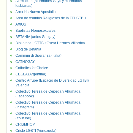
Afirmación (Mormones Gays y mormonas
lesbianas)
Arco Iris Nuevo Apostólico
Área de Asuntos Religiosos de la FELGTBI+
AXIOS
Baptistas Homosexuales
BETANIA (antes Galigay)
Biblioteca LGTTB «Oscar Hermes Villordo»
Blog de Betania
Cammini di Speranza (Italia)
CATHOGAY
Catholics for Choice
CEGLA (Argentina)
Centro Arrupe (Espacio de Diversidad LGTBI)
Valencia.
Colectivo Teresa de Cepeda y Ahumada
(Facebook)
Colectivo Teresa de Cepeda y Ahumada
(Instagram)
Colectivo Teresa de Cepeda y Ahumada
(Youtube)
CRISMHOM
Cristo LGBTI (Venezuela)