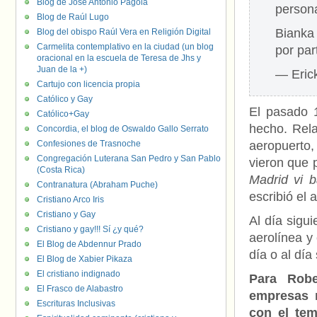
Blog de José Antonio Pagola
person
Blog de Raúl Lugo
Bianka 
Blog del obispo Raúl Vera en Religión Digital
Carmelita contemplativo en la ciudad (un blog
por pa
oracional en la escuela de Teresa de Jhs y
Juan de la +)
— Erick
Cartujo con licencia propia
Católico y Gay
El pasado 1
Católico+Gay
hecho. Rela
Concordia, el blog de Oswaldo Gallo Serrato
Confesiones de Trasnoche
aeropuerto,
Congregación Luterana San Pedro y San Pablo
vieron que 
(Costa Rica)
Madrid vi b
Contranatura (Abraham Puche)
escribió el a
Cristiano Arco Iris
Cristiano y Gay
Al día sigu
Cristiano y gay!!! Sí ¿y qué?
aerolínea y
El Blog de Abdennur Prado
día o al día
El Blog de Xabier Pikaza
El cristiano indignado
Para Robe
El Frasco de Alabastro
empresas m
Escrituras Inclusivas
con el tem