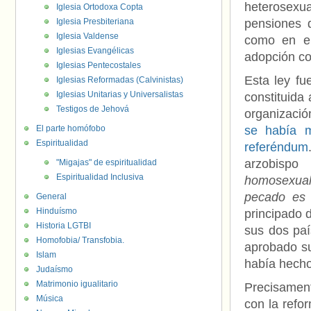
heterosexu
Iglesia Ortodoxa Copta
Iglesia Presbiteriana
pensiones d
Iglesia Valdense
como en el
Iglesias Evangélicas
adopción co
Iglesias Pentecostales
Esta ley fu
Iglesias Reformadas (Calvinistas)
Iglesias Unitarias y Universalistas
constituida 
Testigos de Jehová
organizació
El parte homófobo
se había m
Espiritualidad
referéndum
arzobispo
"Migajas" de espiritualidad
Espiritualidad Inclusiva
homosexual
pecado es
General
Hinduísmo
principado 
Historia LGTBI
sus dos paí
Homofobia/ Transfobia.
aprobado s
Islam
había hecho
Judaísmo
Matrimonio igualitario
Precisament
Música
con la refo