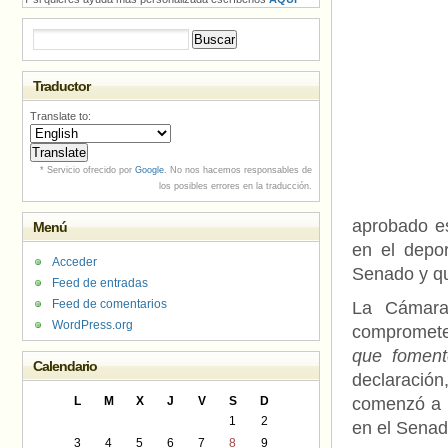
Buscar:
Traductor
Translate to:
* Servicio ofrecido por
Google
. No nos hacemos responsables de
los posibles errores en la traducción.
aprobado es
Menú
en el depo
Acceder
Senado y qu
Feed de entradas
Feed de comentarios
La Cámara
WordPress.org
compromete
que foment
Calendario
declaració
L
M
X
J
V
S
D
comenzó a i
1
2
en el Senado
3
4
5
6
7
8
9