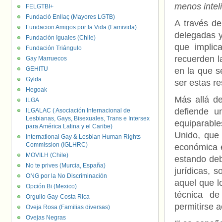
menos inte
FELGTBI+
Fundació Enllaç (Mayores LGTB)
A través de
Fundacion Amigos por la Vida (Famivida)
delegadas y
Fundación Iguales (Chile)
que implic
Fundación Triángulo
recuerden l
Gay Marruecos
GEHITU
en la que se
Gylda
ser estas r
Hegoak
Más allá de
ILGA
defiende u
ILGALAC ( Asociación Internacional de
Lesbianas, Gays, Bisexuales, Trans e Intersex
equiparable
para América Latina y el Caribe)
Unido, que 
International Gay & Lesbian Human Rights
Commission (IGLHRC)
económica e
MOVILH (Chile)
estando deb
No te prives (Murcia, España)
jurídicas, s
ONG por la No Discriminación
aquel que l
Opción Bi (Mexico)
técnica de
Orgullo Gay-Costa Rica
permitirse a
Oveja Rosa (Familias diversas)
Ovejas Negras