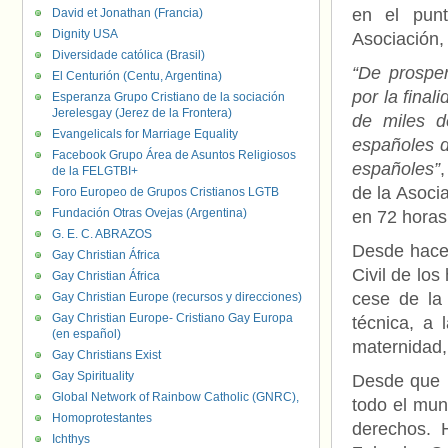
en el pun
David et Jonathan (Francia)
Dignity USA
Asociación, 
Diversidade católica (Brasil)
“De prosper
El Centurión (Centu, Argentina)
por la final
Esperanza Grupo Cristiano de la sociación
Jerelesgay (Jerez de la Frontera)
de miles d
Evangelicals for Marriage Equality
españoles d
Facebook Grupo Área de Asuntos Religiosos
españoles”
de la FELGTBI+
de la Asoci
Foro Europeo de Grupos Cristianos LGTB
Fundación Otras Ovejas (Argentina)
en 72 horas
G. E. C. ABRAZOS
Desde hace 
Gay Christian África
Civil de los
Gay Christian África
cese de la 
Gay Christian Europe (recursos y direcciones)
Gay Christian Europe- Cristiano Gay Europa
técnica, a 
(en español)
maternidad, 
Gay Christians Exist
Gay Spirituality
Desde que R
Global Network of Rainbow Catholic (GNRC),
todo el mun
Homoprotestantes
derechos. H
Ichthys