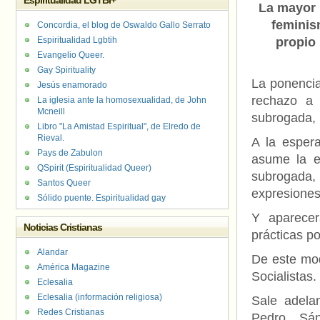
Espiritualidad LGTBI+
La mayor 
feminis
Concordia, el blog de Oswaldo Gallo Serrato
Espiritualidad Lgbtih
propio
Evangelio Queer.
Gay Spirituality
La ponencia
Jesús enamorado
rechazo a 
La iglesia ante la homosexualidad, de John
Mcneill
subrogada, 
Libro "La Amistad Espiritual", de Elredo de
Rieval.
A la espera
Pays de Zabulon
asume la eq
QSpirit (Espiritualidad Queer)
subrogada,
Santos Queer
expresiones
Sólido puente. Espiritualidad gay
Y aparece
Noticias Cristianas
prácticas p
Alandar
De este mo
América Magazine
Socialistas
Eclesalia
Eclesalia (información religiosa)
Sale adela
Redes Cristianas
Pedro Sá