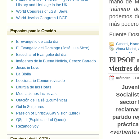
Rainbow Jews – Celebrating LGTB Jewish
mano de Ma
History and Heritage in the UK
“número do
World Congress of LGBT Jews
podemos de
World Jewish Congress LBGT
más poderos
Espacios para la Oración
Fuente Dos
El Evangelio de cada día
General
,
Histo
El Evangelio del Domingo (José Luis Sicre)
Ahora Madrid
,
Lozano
,
Marta
Escuchar el Evangelio del día
El PSOE ra
Imágenes de la Buena Noticia, Cerezo Barredo
vientres d
Jesús in Love
La Biblia
miércoles, 21 d
Leccionario Común revisado
Juven
Liturgia de las Horas
Meditaciones Inclusivas
Socialis
Oración de Taizé (Ecuménica)
sector
Out In Scriptures
reclaman
Passion of Christ: A Gay Vision (Libro)
partido re
QSpirit (Espiritualidad Queer)
práctica
Rezando voy
«vertiente 