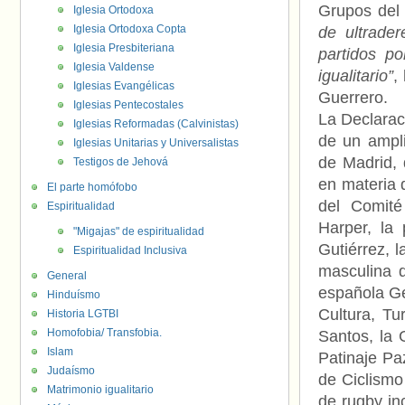
Grupos del 
Iglesia Ortodoxa
Iglesia Ortodoxa Copta
de ultrade
Iglesia Presbiteriana
partidos po
Iglesia Valdense
igualitario”
,
Iglesias Evangélicas
Guerrero.
Iglesias Pentecostales
La Declarac
Iglesias Reformadas (Calvinistas)
de un ampl
Iglesias Unitarias y Universalistas
de Madrid, 
Testigos de Jehová
en materia 
El parte homófobo
del Comité
Espiritualidad
Harper, la 
"Migajas" de espiritualidad
Gutiérrez, l
Espiritualidad Inclusiva
masculina 
General
española Ge
Hinduísmo
Cultura, T
Historia LGTBI
Homofobia/ Transfobia.
Santos, la 
Islam
Patinaje Pa
Judaísmo
de Ciclismo
Matrimonio igualitario
de rugby in