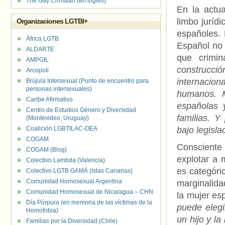
The Gay Christian (en inglés)
En la actua
limbo juríd
Organizaciones LGTBI+
españoles. 
África LGTB
Español no 
ALDARTE
que crimi
AMPGIL
construcci
Arcopoli
internacion
Brújula Intersexual (Punto de encuentro para
personas intersexuales)
humanos. M
Caribe Afirmativo
españolas 
Centro de Estudios Género y Diversidad
familias. 
(Montevideo, Uruguay)
Coalición LGBTILAC-OEA
bajo legisla
COGAM
Consciente
COGAM (Blog)
explotar a 
Colectivo Lambda (Valencia)
es categóric
Colectivo LGTB GAMÁ (Islas Canarias)
Comunidad Homosexual Argentina
marginalida
Comunidad Homosexual de Nicaragua – CHN
la mujer es
Día Púrpura (en memoria de las víctimas de la
puede elegi
Homofobia)
un hijo y l
Familias por la Diversidad (Chile)