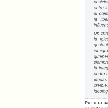
posici
entre l
el obje
la lib
influenc
Un crit
la Igl
gestan
inmigr
quiene
siempre
la inte
podrá 
«todas
creíbl
ideolog
Por otra p