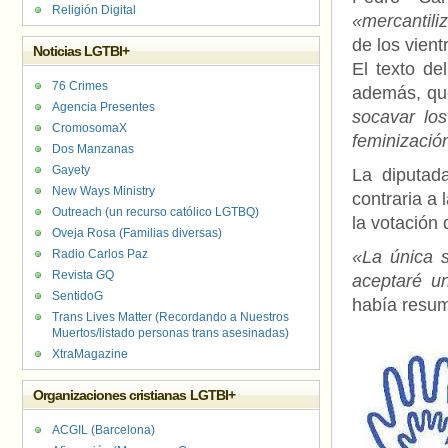
Religión Digital
«mercantili
de los vient
Noticias LGTBI+
El texto de
76 Crimes
además, q
Agencia Presentes
socavar lo
CromosomaX
feminizació
Dos Manzanas
Gayety
La diputad
New Ways Ministry
contraria a
Outreach (un recurso católico LGTBQ)
la votación
Oveja Rosa (Familias diversas)
Radio Carlos Paz
«La única s
Revista GQ
aceptaré u
SentidoG
había resumi
Trans Lives Matter (Recordando a Nuestros
Muertos/listado personas trans asesinadas)
XtraMagazine
Organizaciones cristianas LGTBI+
ACGIL (Barcelona)