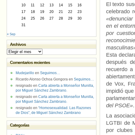
El texto sus
10
11
12
13
14
15
16
celebrado r
17
18
19
20
21
22
23
«denunciar
24
25
26
27
28
29
30
31
en el entor
por cuestio
« Sep
reconocimi
Archivos
masculinas
Archivos
Esta declar
después de
Comentarios recientes
recuerdo a 
Mudejarillo
en
Seguimos…
abiertament
Ricardo Alonso Ochoa Gongora
en
Seguimos…
de Vox, Fra
resignado
en
Carta abierta a Monseñor Munilla,
impidió que 
por Miguel Sánchez Zambrano.
resignado
en
Carta abierta a Monseñor Munilla,
parlamenta
por Miguel Sánchez Zambrano.
del PSOE»
.
resignado
en
“Homosexualidad. Las Razones
de Dios”, de Miguel Sánchez Zambrano
La asociaci
LGTBI de Ma
Categorías
por clubes