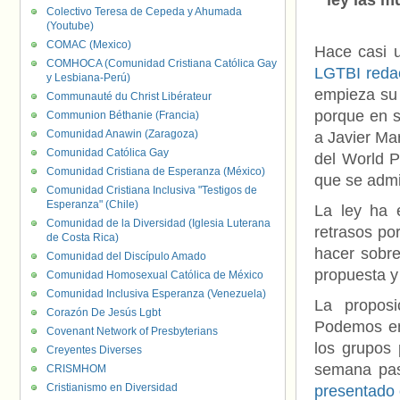
ley las m
Colectivo Teresa de Cepeda y Ahumada
(Youtube)
COMAC (Mexico)
Hace casi 
COMHOCA (Comunidad Cristiana Católica Gay
LGTBI reda
y Lesbiana-Perú)
empieza su 
Communauté du Christ Libérateur
porque en 
Communion Béthanie (Francia)
Comunidad Anawin (Zaragoza)
a Javier Ma
Comunidad Católica Gay
del World P
Comunidad Cristiana de Esperanza (México)
que se admi
Comunidad Cristiana Inclusiva "Testigos de
Esperanza" (Chile)
La ley ha 
Comunidad de la Diversidad (Iglesia Luterana
retrasos po
de Costa Rica)
hacer sobre
Comunidad del Discípulo Amado
propuesta y
Comunidad Homosexual Católica de México
Comunidad Inclusiva Esperanza (Venezuela)
La proposi
Corazón De Jesús Lgbt
Podemos en
Covenant Network of Presbyterians
los grupos 
Creyentes Diverses
semana pa
CRISMHOM
Cristianismo en Diversidad
presentado 