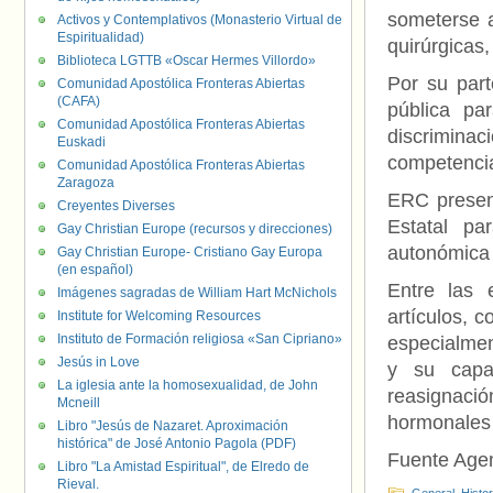
someterse a
Activos y Contemplativos (Monasterio Virtual de
Espiritualidad)
quirúrgicas,
Biblioteca LGTTB «Oscar Hermes Villordo»
Por su part
Comunidad Apostólica Fronteras Abiertas
(CAFA)
pública pa
Comunidad Apostólica Fronteras Abiertas
discrimina
Euskadi
competencia
Comunidad Apostólica Fronteras Abiertas
Zaragoza
ERC presen
Creyentes Diverses
Estatal pa
Gay Christian Europe (recursos y direcciones)
autonómica 
Gay Christian Europe- Cristiano Gay Europa
(en español)
Entre las 
Imágenes sagradas de William Hart McNichols
artículos, 
Institute for Welcoming Resources
Instituto de Formación religiosa «San Cipriano»
especialmen
Jesús in Love
y su capa
La iglesia ante la homosexualidad, de John
reasignació
Mcneill
hormonales 
Libro "Jesús de Nazaret. Aproximación
histórica" de José Antonio Pagola (PDF)
Fuente Age
Libro "La Amistad Espiritual", de Elredo de
Rieval.