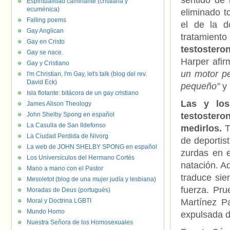
sentido de 
Espiritualidad caminante (cristiana y
ecuménica)
eliminado t
Falling poems
el de la d
Gay Anglican
tratamien
Gay en Cristo
testostero
Gay se nace.
Harper afir
Gay y Cristiano
un motor p
I'm Christian, I'm Gay, let's talk (blog del rev.
David Eck)
pequeño”
y 
Isla flotante: bitácora de un gay cristiano
Las y los
James Alison Theology
John Shelby Spong en español
testostero
La Casulla de San Ildefonso
medirlos.
T
La Ciudad Perdida de Nivorg
de deportis
La web de JOHN SHELBY SPONG en español
zurdas en 
Los Universículos del Hermano Cortés
natación. A
Mano a mano con el Pastor
traduce sie
Mesoletot (blog de una mujer judía y lesbiana)
fuerza. Pru
Moradas de Deus (portugués)
Moral y Doctrina LGBTI
Martínez Pa
Mundo Homo
expulsada d
Nuestra Señora de los Homosexuales