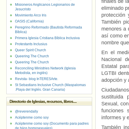
finales de l
Misioneros Anglicanos Legionarios de
eliminado p
Jesucristo
protección 
Movimiento Arco Iris
También pid
OASIS (California)
Peregrino Reformado (Bautista Reformada
menores a d
Bíblica)
así como en 
Primera Iglesia Cristiana Bíblica Inclusiva
nombre que 
Protestants Inclusius
Queer Spirit Church
En el medi
Queering The Church
Nacional d
Queering The Church
Estatal par
Reconciling Ministries Network (Iglesia
LGTBI dentr
Metodista, en inglés)
Revista- blog InTERESArte.
adopción y a
St Sebastians Inclusive Church (Maspalomas
Ciudadanos
.Playa del Inglés. Gran Canaria)
sustituida
Directorio de Iglesias, recursos, libros....
Sexual, con
funciones 
@reverendally
informes y e
Acéptenme como soy
Acéptenme como soy (Documento para padres
También inc
de hijos homosexuales)