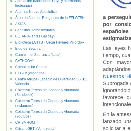
Afirmación (Mormones Gays y mormonas
lesbianas)
Arco Iris Nuevo Apostólico
a persegui
Área de Asuntos Religiosos de la FELGTBI+
por consi
AXIOS
Baptistas Homosexuales
españole
BETANIA (antes Galigay)
estigmatiza
Biblioteca LGTTB «Oscar Hermes Villordo»
Las leyes h
Blog de Betania
tiempo, cua
Cammini di Speranza (Italia)
CATHOGAY
Con mayor 
Catholics for Choice
adaptándose
CEGLA (Argentina)
Nuestros Hi
Centro Arrupe (Espacio de Diversidad LGTBI)
Subrogada (
Valencia.
ignorándolo
Colectivo Teresa de Cepeda y Ahumada
(Facebook)
favorece q
Colectivo Teresa de Cepeda y Ahumada
intencionale
(Instagram)
Colectivo Teresa de Cepeda y Ahumada
En la antes
(Youtube)
lanzado u
CRISMHOM
solicitar a 
Cristo LGBTI (Venezuela)