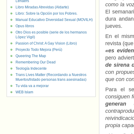
Lenaers
como la voz
Libro Miradas Atrevidas (Aldarte)
El semanari
Libro: Sobre la Opción por los Pobres.
dura andana
Manual Educativo Diversidad Sexual (MOVILH)
jueves.
Opus libros
Otro Dios es posible (serie de los hermanos
En el mismo
López Vigil)
revista (que
Passion of Christ: A Gay Vision (Libro)
Proyecto Todo Mejora (Perú)
«es eviden
Queering The Map
pero advier
Remembering Our Dead
de sirena 
Teología Indecente
con propues
Trans Lives Matter (Recordando a Nuestros
que con con
Muertos/listado personas trans asesinadas)
Tu vida va a mejorar
Para el se
WEB Islam
consiguen f
generan d
contraprod
reivindica
propia capac