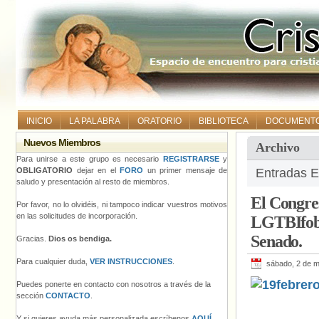
INICIO
LA PALABRA
ORATORIO
BIBLIOTECA
DOCUMENT
Nuevos Miembros
Archivo
Para unirse a este grupo es necesario
REGISTRARSE
y
OBLIGATORIO
dejar en el
FORO
un primer mensaje de
Entradas E
saludo y presentación al resto de miembros.
El Congres
Por favor, no lo olvidéis, ni tampoco indicar vuestros motivos
en las solicitudes de incorporación.
LGTBIfobia
Senado.
Gracias.
Dios os bendiga.
Para cualquier duda,
VER INSTRUCCIONES
.
sábado, 2 de 
Puedes ponerte en contacto con nosotros a través de la
sección
CONTACTO
.
Y si quieres ayuda más personalizada escríbenos
AQUÍ