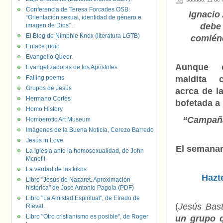
Conferencia de Teresa Forcades OSB:
Ignacio
“Orientación sexual, identidad de género e
debe 
imagen de Dios” .
El Blog de Nimphie Knox (literatura LGTB)
comién
Enlace judío
Evangelio Queer.
Aunque 
Evangelizadoras de los Apóstoles
Falling poems
maldita c
Grupos de Jesús
acrca de la
Hermano Cortés
bofetada a 
Homo History
“Campaña
Homoerotic Art Museum
Imágenes de la Buena Noticia, Cerezo Barredo
Jesús in Love
El semanar
La iglesia ante la homosexualidad, de John
Mcneill
La verdad de los kikos
Hazte
Libro "Jesús de Nazaret. Aproximación
histórica" de José Antonio Pagola (PDF)
Libro "La Amistad Espiritual", de Elredo de
(
Jesús Bast
Rieval.
Libro "Otro cristianismo es posible", de Roger
un grupo q