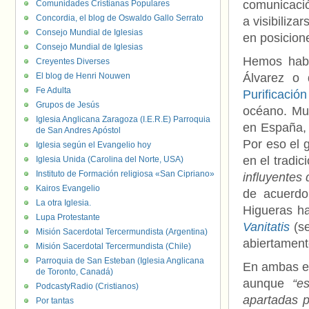
comunicació
Comunidades Cristianas Populares
Concordia, el blog de Oswaldo Gallo Serrato
a visibiliza
Consejo Mundial de Iglesias
en posicion
Consejo Mundial de Iglesias
Hemos habl
Creyentes Diverses
El blog de Henri Nouwen
Álvarez o 
Fe Adulta
Purificació
Grupos de Jesús
océano. Muy
Iglesia Anglicana Zaragoza (I.E.R.E) Parroquia
en España, 
de San Andres Apóstol
Por eso el 
Iglesia según el Evangelio hoy
en el tradic
Iglesia Unida (Carolina del Norte, USA)
Instituto de Formación religiosa «San Cipriano»
influyentes
Kairos Evangelio
de acuerdo,
La otra Iglesia.
Higueras ha
Lupa Protestante
Vanitatis
(se
Misión Sacerdotal Tercermundista (Argentina)
abiertament
Misión Sacerdotal Tercermundista (Chile)
Parroquia de San Esteban (Iglesia Anglicana
En ambas en
de Toronto, Canadá)
aunque
“e
PodcastyRadio (Cristianos)
apartadas p
Por tantas