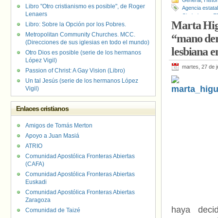
General
,
Histo
Libro "Otro cristianismo es posible", de Roger
Agencia estatal
Lenaers
Ciudadanos
,
E
Marta Hig
Podemos
Libro: Sobre la Opción por los Pobres.
Metropolitan Community Churches. MCC.
“mano der
(Direcciones de sus iglesias en todo el mundo)
lesbiana e
Otro Dios es posible (serie de los hermanos
López Vigil)
martes, 27 de 
Passion of Christ: A Gay Vision (Libro)
Un tal Jesús (serie de los hermanos López
Vigil)
Enlaces cristianos
Amigos de Tomás Merton
Apoyo a Juan Masiá
ATRIO
Comunidad Apostólica Fronteras Abiertas
(CAFA)
Comunidad Apostólica Fronteras Abiertas
Euskadi
Comunidad Apostólica Fronteras Abiertas
Zaragoza
haya deci
Comunidad de Taizé