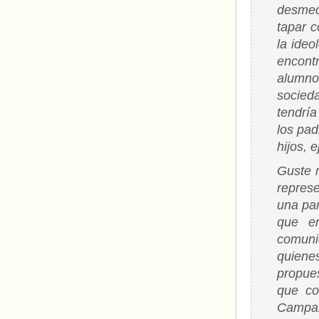
desmed
tapar c
la ideo
encontr
alumno
socied
tendrí
los pad
hijos, 
Guste 
represe
una par
que en
comuni
quiene
propues
que co
Campañ