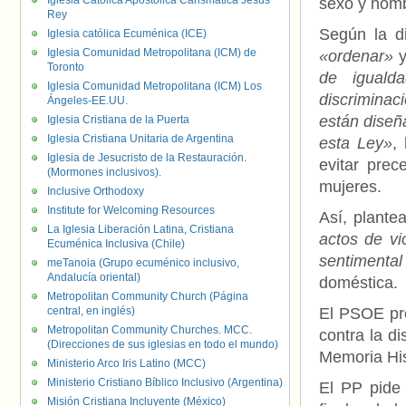
Iglesia Católica Apostólica Carismática Jesús
sexo y nomb
Rey
Según la d
Iglesia católica Ecuménica (ICE)
Iglesia Comunidad Metropolitana (ICM) de
«ordenar»
Toronto
de iguald
Iglesia Comunidad Metropolitana (ICM) Los
discriminac
Ángeles-EE.UU.
están diseñ
Iglesia Cristiana de la Puerta
Iglesia Cristiana Unitaria de Argentina
esta Ley»
,
Iglesia de Jesucristo de la Restauración.
evitar prec
(Mormones inclusivos).
mujeres.
Inclusive Orthodoxy
Institute for Welcoming Resources
Así, plante
La Iglesia Liberación Latina, Cristiana
actos de vi
Ecuménica Inclusiva (Chile)
sentimenta
meTanoia (Grupo ecuménico inclusivo,
Andalucía oriental)
doméstica.
Metropolitan Community Church (Página
central, en inglés)
El PSOE pro
Metropolitan Community Churches. MCC.
contra la di
(Direcciones de sus iglesias en todo el mundo)
Memoria His
Ministerio Arco Iris Latino (MCC)
Ministerio Cristiano Bíblico Inclusivo (Argentina)
El PP pide 
Misión Cristiana Incluyente (México)