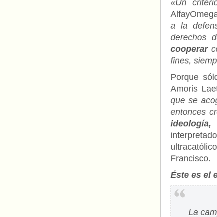
«Un criter
AlfayOmega,
a la defen
derechos d
cooperar
co
fines, siem
Porque só
Amoris Laet
que se acog
entonces cr
ideologí
interpreta
ultracatól
Francisco.
Éste es el 
La camp