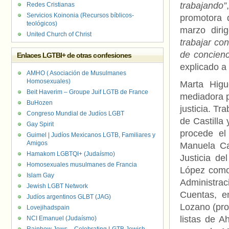
trabajando”
Redes Cristianas
Servicios Koinonia (Recursos bíblicos-
promotora 
teológicos)
marzo diri
United Church of Christ
trabajar co
de concienc
Enlaces LGTBI+ de otras confesiones
explicado a
AMHO ( Asociación de Musulmanes
Homosexuales)
Marta Higu
Beit Haverim – Groupe Juif LGTB de France
mediadora p
BuHozen
justicia. Tr
Congreso Mundial de Judíos LGBT
de Castilla
Gay Spirit
procede el
Guimel | Judíos Mexicanos LGTB, Familiares y
Amigos
Manuela Ca
Hamakom LGBTQI+ (Judaísmo)
Justicia de
Homosexuales musulmanes de Francia
López como 
Islam Gay
Administrac
Jewish LGBT Network
Cuentas, e
Judíos argentinos GLBT (JAG)
Lozano (pro
Lovejihadspain
listas de A
NCI Emanuel (Judaísmo)