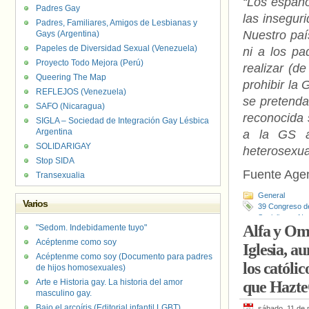
“Los españo
Padres Gay
las insegur
Padres, Familiares, Amigos de Lesbianas y
Nuestro paí
Gays (Argentina)
Papeles de Diversidad Sexual (Venezuela)
ni a los pa
Proyecto Todo Mejora (Perú)
realizar (d
Queering The Map
prohibir la
REFLEJOS (Venezuela)
se pretenda 
SAFO (Nicaragua)
reconocida s
SIGLA – Sociedad de Integración Gay Lésbica
Argentina
a la GS a
SOLIDARIGAY
heterosexua
Stop SIDA
Fuente Agen
Transexualia
General
Varios
39 Congreso d
Socialistas
,
No
Alfa y Om
"Sedom. Indebidamente tuyo"
Acéptenme como soy
Iglesia, a
Acéptenme como soy (Documento para padres
los católi
de hijos homosexuales)
Arte e Historia gay. La historia del amor
que HazteO
masculino gay.
Bajo el arcoíris (Editorial infantil LGBT).
sábado, 11 de