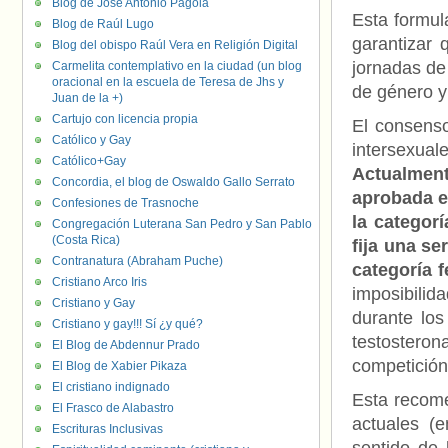
Blog de José Antonio Pagola
Esta formul
Blog de Raúl Lugo
garantizar 
Blog del obispo Raúl Vera en Religión Digital
jornadas de
Carmelita contemplativo en la ciudad (un blog
oracional en la escuela de Teresa de Jhs y
de género y 
Juan de la +)
Cartujo con licencia propia
El consenso
Católico y Gay
intersexu
Católico+Gay
Actualmen
Concordia, el blog de Oswaldo Gallo Serrato
aprobada e
Confesiones de Trasnoche
la categorí
Congregación Luterana San Pedro y San Pablo
(Costa Rica)
fija una se
Contranatura (Abraham Puche)
categoría 
Cristiano Arco Iris
imposibilid
Cristiano y Gay
durante los
Cristiano y gay!!! Sí ¿y qué?
testosteron
El Blog de Abdennur Prado
competición
El Blog de Xabier Pikaza
El cristiano indignado
Esta recome
El Frasco de Alabastro
actuales (
Escrituras Inclusivas