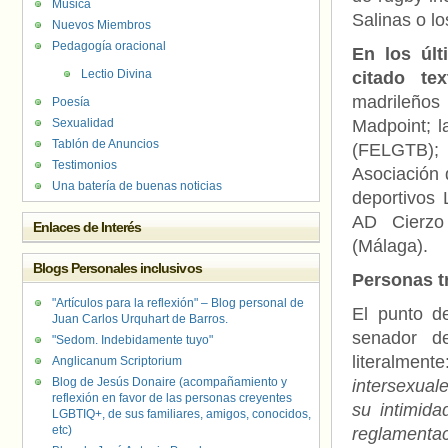
Música
Salinas o lo
Nuevos Miembros
Pedagogía oracional
En los úl
Lectio Divina
citado tex
madrileños
Poesía
Sexualidad
Madpoint; l
Tablón de Anuncios
(FELGTB); 
Testimonios
Asociación 
Una batería de buenas noticias
deportivos
AD Cierzo 
Enlaces de Interés
(Málaga).
Blogs Personales inclusivos
Personas t
"Artículos para la reflexión" – Blog personal de
El punto d
Juan Carlos Urquhart de Barros.
senador d
"Sedom. Indebidamente tuyo"
literalment
Anglicanum Scriptorium
Blog de Jesús Donaire (acompañamiento y
intersexual
reflexión en favor de las personas creyentes
su intimida
LGBTIQ+, de sus familiares, amigos, conocidos,
etc)
reglamentac