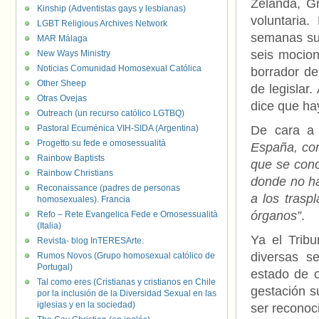
Zelanda, Gr
Kinship (Adventistas gays y lesbianas)
voluntaria
LGBT Religious Archives Network
semanas su 
MAR Málaga
seis mocion
New Ways Ministry
Noticias Comunidad Homosexual Católica
borrador de
Other Sheep
de legislar
Otras Ovejas
dice que ha
Outreach (un recurso católico LGTBQ)
Pastoral Ecuménica VIH-SIDA (Argentina)
De cara a 
Progetto su fede e omosessualità
España, con
Rainbow Baptists
que se con
Rainbow Christians
donde no ha
Reconaissance (padres de personas
a los trasp
homosexuales). Francia
órganos”
.
Refo – Rete Evangelica Fede e Omosessualità
(Italia)
Ya el Trib
Revista- blog InTERESArte.
diversas s
Rumos Novos (Grupo homosexual católico de
Portugal)
estado de o
Tal como eres (Cristianas y cristianos en Chile
gestación s
por la inclusión de la Diversidad Sexual en las
iglesias y en la sociedad)
ser reconoc