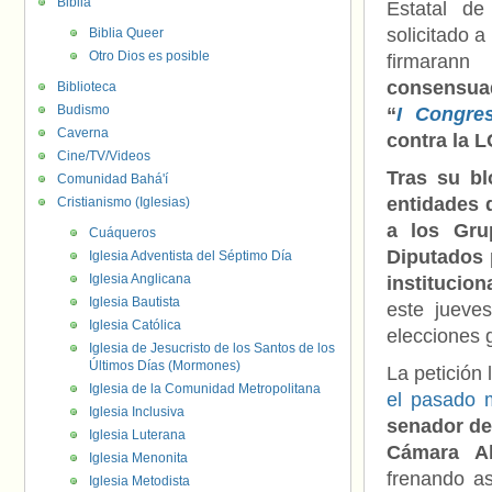
Biblia
Estatal de
solicitado a
Biblia Queer
Otro Dios es posible
firmaran
consensuado
Biblioteca
Budismo
“
I Congre
Caverna
contra la L
Cine/TV/Videos
Tras su bl
Comunidad Bahá'í
entidades 
Cristianismo (Iglesias)
a los Gru
Cuáqueros
Diputados 
Iglesia Adventista del Séptimo Día
Iglesia Anglicana
institucio
Iglesia Bautista
este jueve
Iglesia Católica
elecciones 
Iglesia de Jesucristo de los Santos de los
Últimos Días (Mormones)
La petición
Iglesia de la Comunidad Metropolitana
el pasado 
Iglesia Inclusiva
senador de
Iglesia Luterana
Cámara Al
Iglesia Menonita
frenando a
Iglesia Metodista