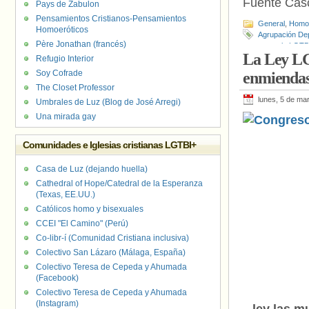
Fuente Cás
Pays de Zabulon
Pensamientos Cristianos-Pensamientos
General
,
Homof
Homoeróticos
Agrupación Dep
Père Jonathan (francés)
contra la LGTBI
La Ley LG
Senado
,
VOX
Refugio Interior
Soy Cofrade
enmienda
The Closet Professor
lunes, 5 de ma
Umbrales de Luz (Blog de José Arregi)
Una mirada gay
Comunidades e Iglesias cristianas LGTBI+
Casa de Luz (dejando huella)
Cathedral of Hope/Catedral de la Esperanza
(Texas, EE.UU.)
Católicos homo y bisexuales
CCEI "El Camino" (Perú)
Co-libr-í (Comunidad Cristiana inclusiva)
Colectivo San Lázaro (Málaga, España)
Colectivo Teresa de Cepeda y Ahumada
(Facebook)
Colectivo Teresa de Cepeda y Ahumada
(Instagram)