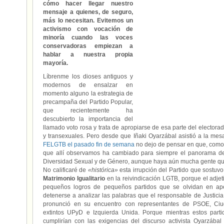
cómo hacer llegar nuestro
mensaje a quienes, de seguro,
más lo necesitan. Evitemos un
activismo con vocación de
minoría cuando las voces
conservadoras empiezan a
hablar a nuestra propia
mayoría.
Líbrenme los dioses antiguos y
modernos de ensalzar en
momento alguno la estrategia de
precampaña del Partido Popular,
que recientemente ha
descubierto la importancia del
llamado voto rosa y trata de apropiarse de esa parte del electora
y transexuales. Pero desde que Iñaki Oyarzábal asistió a la mes
FELGTB el pasado fin de semana
no dejo de pensar en que, como
que allí observamos ha cambiado para siempre el panorama de 
Diversidad Sexual y de Género, aunque haya aún mucha gente qu
No calificaré de
«histórica»
esta irrupción del Partido que sostuv
Matrimonio Igualitario
en la reivindicación LGTB, porque el adje
pequeños logros de pequeños partidos que se olvidan en ap
detenerse a analizar las palabras que el responsable de Justici
pronunció en su encuentro con representantes de PSOE, Ciu
extintos UPyD e Izquierda Unida. Porque mientras estos part
cumplirían con las exigencias del discurso activista Oyarzábal 