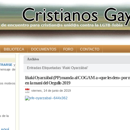
BIBLIOTECA
DOCUMENTOS
FORO
CONTACTO
Archivo
TRARSE
y
Entradas Etiquetadas ‘Iñaki Oyarzábal’
ensaje de
Iñaki Oyarzábal (PP) manda al COGAM a «que les den» por no 
en la mani del Orgullo 2019
tros motivos
viernes, 14 de junio de 2019
 de la
s
AQUÍ