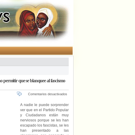
permitir que se blanquee al fascismo
en
Comentarios desactivados
Iñaki
Oyarzábal
A nadie le puede sorprender
(PP)
ver que en el Partido Popular
manda
y Ciudadanos están muy
al
nerviosos porque se les han
COGAM
escapado los fascistas, se les
a
han presentado a las
«que