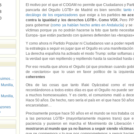
El motivo por el que el COGAM no permite que Ciudadanos y Parti
6
pancarta del Orgullo LGTB+ de Madrid es bien sencillo:
tanto
3
decálogo de los organizadores
que exige a los partidos
no ace
0
contra la igualdad y los derechos LGTB+. Como VOX.
Pero PP 
para gobernar (
como ya habían hecho antes en Andalucía
) y se
víctimas porque ya no podrán hacerse la foto que tanto necesita
Europa- que están pactando con quienes defienden las «terapias
Y como ahora ni Partido Popular ni Ciudadanos van a poder repetir
la estrategia a seguir es jugar que el Orgullo es una manifestación 
La derecha española ha activado el modo Trump: soltar soflamas a
la verdad que van repitiendo y repitiendo hasta la saciedad hast
Por eso resulta que ahora el Orgullo (al que pisotean cuando gob
de
«sectarios»
que lo usan en favor político de la izquier
coherentes
guimos…
 Munilla,
Otra de las cosas que tanto Iñaki Oyárzabal como el r
recordándonos a todos estos días es que el Orgullo no puede se
a muchos homosexuales. Y es cierto, el comunismo mató a dec
 Munilla,
Hace 50 años. De hecho, raro sería el país en el que hace 50 años
encarcelaban…
azones
o
Precisamente porque hace 50 años en el mundo se nos trataba co
a las personas LGTB+ (mayoritariamente mujeres trans) que e
paciencia y pusieron en marcha el Movimiento de Liberació
mostraron al mundo que ya no íbamos a seguir siendo víctimas
que se conmemora y lo que nos comprometemos a seguir haciend