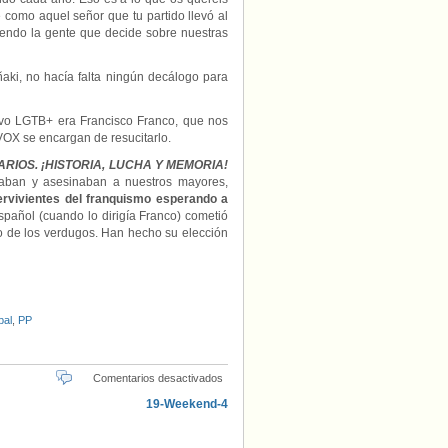
 como aquel señor que tu partido llevó al
iendo la gente que decide sobre nuestras
ñaki, no hacía falta ningún decálogo para
tivo LGTB+ era Francisco Franco, que nos
VOX se encargan de resucitarlo.
RIOS. ¡HISTORIA, LUCHA Y MEMORIA!
uraban y asesinaban a nuestros mayores,
rvivientes del franquismo esperando a
pañol (cuando lo dirigía Franco) cometió
do de los verdugos. Han hecho su elección
bal
,
PP
en
Comentarios desactivados
«Oyarzábal
contra
los
autófagos»,