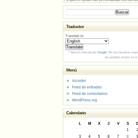
Buscar:
Traductor
Translate to:
* Servicio ofrecido por
Google
. No nos hacemos respo
los posibles errores en la
Menú
Acceder
Feed de entradas
Feed de comentarios
WordPress.org
Calendario
L
M
X
J
V
S
1
3
4
5
6
7
8