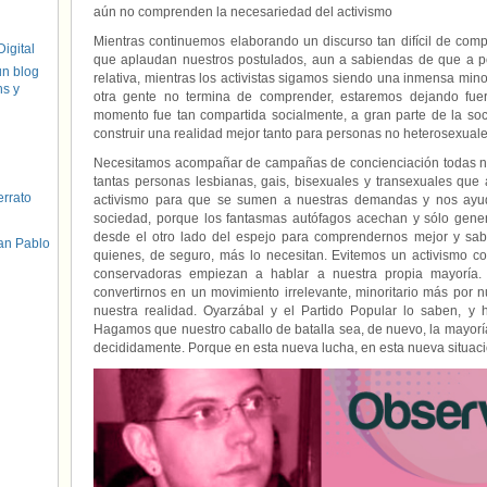
aún no comprenden la necesariedad del activismo
Mientras continuemos elaborando un discurso tan difícil de compar
igital
que aplaudan nuestros postulados, aun a sabiendas de que a po
un blog
relativa, mientras los activistas sigamos siendo una inmensa mi
hs y
otra gente no termina de comprender, estaremos dejando fuer
momento fue tan compartida socialmente, a gran parte de la s
construir una realidad mejor tanto para personas no heterosexual
Necesitamos acompañar de campañas de concienciación todas nu
tantas personas lesbianas, gais, bisexuales y transexuales qu
errato
activismo para que se sumen a nuestras demandas y nos ayude
sociedad, porque los fantasmas autófagos acechan y sólo gene
desde el otro lado del espejo para comprendernos mejor y sab
an Pablo
quienes, de seguro, más lo necesitan. Evitemos un activismo c
conservadoras empiezan a hablar a nuestra propia mayoría. 
convertirnos en un movimiento irrelevante, minoritario más por 
nuestra realidad. Oyarzábal y el Partido Popular lo saben, y 
Hagamos que nuestro caballo de batalla sea, de nuevo, la mayoría
decididamente. Porque en esta nueva lucha, en esta nueva situaci