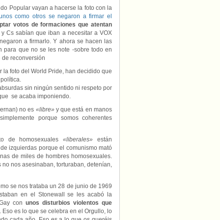
do Popular vayan a hacerse la foto con la
 unos como otros se negaron a firmar el
ptar votos de formaciones que atentan
y Cs sabían que iban a necesitar a VOX
 negaron a firmarlo. Y ahora se hacen las
n para que no se les note -sobre todo en
» de reconversión
 la foto del World Pride, han decidido que
política.
bsurdas sin ningún sentido ni respeto por
a que se acaba imponiendo.
iernan) no es
«libre»
y que está en manos
dasimplemente porque somos coherentes
esto de homosexuales
«liberales»
están
r de izquierdas porque el comunismo mató
enas de miles de hombres homosexuales.
 no nos asesinaban, torturaban, detenían,
mo se nos trataba un 28 de junio de 1969
staban en el Stonewall se les acabó la
n Gay con
unos disturbios violentos que
. Eso es lo que se celebra en el Orgullo, lo
o cada año. Eso es a lo que os queréis