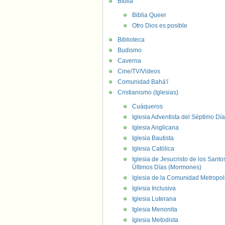
Biblia
Biblia Queer
Otro Dios es posible
Biblioteca
Budismo
Caverna
Cine/TV/Videos
Comunidad Bahá'í
Cristianismo (Iglesias)
Cuáqueros
Iglesia Adventista del Séptimo Día
Iglesia Anglicana
Iglesia Bautista
Iglesia Católica
Iglesia de Jesucristo de los Santo
Últimos Días (Mormones)
Iglesia de la Comunidad Metropol
Iglesia Inclusiva
Iglesia Luterana
Iglesia Menonita
Iglesia Metodista