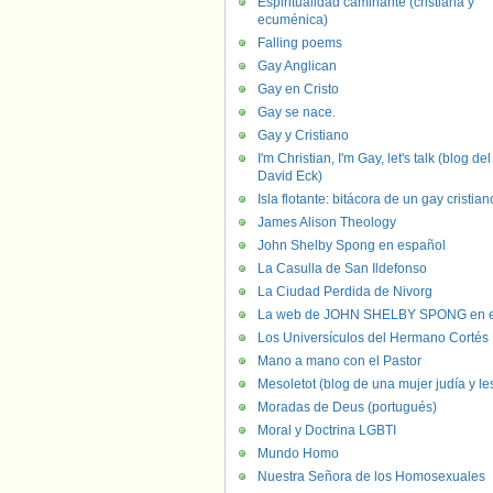
Espiritualidad caminante (cristiana y
ecuménica)
Falling poems
Gay Anglican
Gay en Cristo
Gay se nace.
Gay y Cristiano
I'm Christian, I'm Gay, let's talk (blog del
David Eck)
Isla flotante: bitácora de un gay cristian
James Alison Theology
John Shelby Spong en español
La Casulla de San Ildefonso
La Ciudad Perdida de Nivorg
La web de JOHN SHELBY SPONG en e
Los Universículos del Hermano Cortés
Mano a mano con el Pastor
Mesoletot (blog de una mujer judía y le
Moradas de Deus (portugués)
Moral y Doctrina LGBTI
Mundo Homo
Nuestra Señora de los Homosexuales