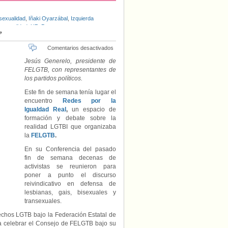
exualidad
,
Iñaki Oyarzábal
,
Izquierda
nsexualidad
,
UPyD
’
en
Comentarios desactivados
FELGTB
Jesús Generelo, presidente de
celebra
FELGTB, con representantes de
su
los partidos políticos.
Conferencia
y
Este fin de semana tenía lugar el
declara
encuentro
Redes por la
2016
Igualdad Real
,
un espacio de
‘Año
formación y debate sobre la
Bisexual’
realidad LGTBI que organizaba
la
FELGTB
.
En su Conferencia del pasado
fin de semana decenas de
activistas se reunieron para
poner a punto el discurso
reivindicativo en defensa de
lesbianas, gais, bisexuales y
transexuales.
echos LGTB bajo la Federación Estatal de
a celebrar el Consejo de FELGTB bajo su