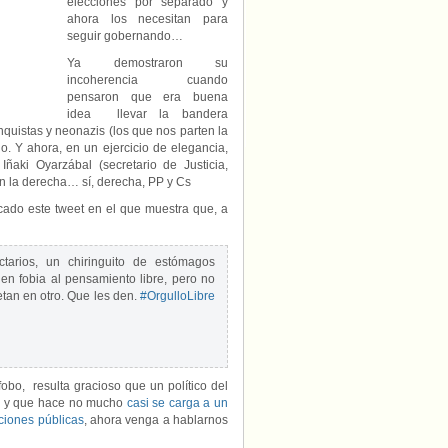
elecciones por separado y
les
ahora los necesitan para
den»
seguir gobernando…
por
no
Ya demostraron su
permitir
incoherencia cuando
que
pensaron que era buena
se
idea llevar la bandera
blanquee
quistas y neonazis (los que nos parten la
al
o. Y ahora, en un ejercicio de elegancia,
fascismo
Iñaki Oyarzábal (secretario de Justicia,
en
en la derecha… sí, derecha, PP y Cs
la
mani
cado este tweet en el que muestra que, a
del
Orgullo
2019
arios, un chiringuito de estómagos
en fobia al pensamiento libre, pero no
tan en otro. Que les den.
#OrgulloLibre
bo, resulta gracioso que un político del
lo y que hace no mucho
casi se carga a un
iones públicas
, ahora venga a hablarnos