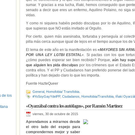
sumar. Y gracias a esa lucha, Iñaki, hemos conseguido que gente
senado a decir que eres un enfermo, Aquilino Polaino, no siga s
vidas.
Y como ni siquiera habéis pedido disculpas por lo de Aquilino, I
que supieras que NO estás invitado al Orgullo.
Por cierto. quien más asesinaba, torturaba y perseguía al colec
pilla más cerca aunque igual de lejos en el tiempo aunque los de 
El lema de este año en la manifestación es
«MAYORES SIN ARMA
POR UNA LEY LGTBI ESTATAL
«
. Si pactas con los que tort
¿cómo puedes esperar ser bien recibido? Porque,
aún hay supe
que alguien les pida disculpas
por los crímenes que el Estado Es
contra ellos. Y el PP y Ciudadanos han preferido ponerse del la
política y han dejado claro lo que les importa.
Fuente HazteQueer
General
,
Homofobia/ Transfobia.
s de los
#YoSoyGayYdelPP
,
Ciudadanos
,
Homofobia/Transfobia
,
Iñaki Oyarzá
«Oyarzábal contra los autófagos», por Ramón Martínez
itana
viernes, 30 de octubre de 2015
Aprendamos a mirarnos desde
el otro lado del espejo para
comprendernos mejor y saber