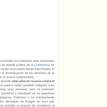
por
Ramón
Martínez
do formado por lesbianas, gais, bisexuales
a de debate político de la
Conferencia de
 vengo anunciando desde hace tiempo, lo
la reivindicación de los derechos de la
e no quiera comprenderlo.
o durante
siete años un recurso contra el
tivo parece haber quedado relegado a los
enas unas semanas, pero es necesario
a, Derechos y Libertades de los populares
dadanos, Podemos y los prácticamente
idos afirmaban sin margen de error que
se permitió la licencia de considerar la