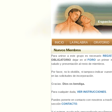
INICIO
LA PALABRA
ORATORIO
Nuevos Miembros
Para unirse a este grupo es necesario
REGIS
OBLIGATORIO
dejar en el
FORO
un primer m
saludo y presentación al resto de miembros.
Por favor, no lo olvidéis, ni tampoco indicar vues
en las solicitudes de incorporación.
Gracias.
Dios os bendiga.
Para cualquier duda,
VER INSTRUCCIONES
.
Puedes ponerte en contacto con nosotros a través
sección
CONTACTO
.
Y si quieres ayuda más personalizada escríbeno