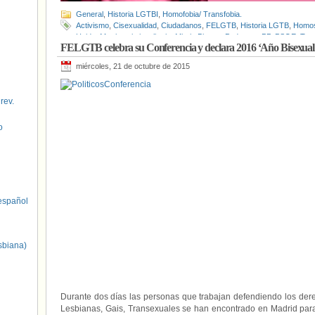
General
,
Historia LGTBI
,
Homofobia/ Transfobia.
Activismo
,
Cisexualidad
,
Ciudadanos
,
FELGTB
,
Historia LGTB
,
Homos
Unida
,
Matrimonio igualitario
,
Mireia Biosca
,
Podemos
,
PP
,
PSOE
,
Tra
FELGTB celebra su Conferencia y declara 2016 ‘Año Bisexual
miércoles, 21 de octubre de 2015
 rev.
o
spañol
sbiana)
Durante dos días las personas que trabajan defendiendo los der
Lesbianas, Gais, Transexuales se han encontrado en Madrid par