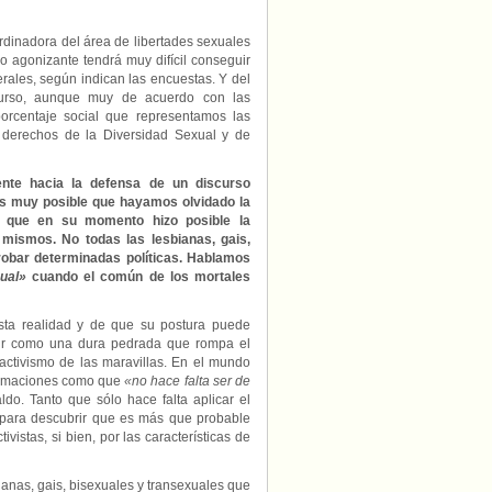
ordinadora del área de libertades sexuales
o agonizante tendrá muy difícil conseguir
rales, según indican las encuestas. Y del
urso, aunque muy de acuerdo con las
porcentaje social que representamos las
 derechos de la Diversidad Sexual y de
nte hacia la defensa de un discurso
s muy posible que hayamos olvidado la
s, que en su momento hizo posible la
s mismos. No todas las lesbianas, gais,
robar determinadas políticas. Hablamos
xual»
cuando el común de los mortales
sta realidad y de que su postura puede
vir como una dura pedrada que rompa el
activismo de las maravillas. En el mundo
firmaciones como que
«no hace falta ser de
o. Tanto que sólo hace falta aplicar el
r para descubrir que es más que probable
stas, si bien, por las características de
nas, gais, bisexuales y transexuales que