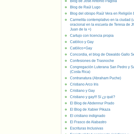
Blog de José Antonio Pagola
Blog de Raúl Lugo
Blog del obispo Raúl Vera en Religión D
Carmelita contemplativo en la ciudad (
oracional en la escuela de Teresa de J
Juan de la +)
Cartujo con licencia propia
Católico y Gay
Católico+Gay
Concordia, el blog de Oswaldo Gallo S
Confesiones de Trasnoche
Congregación Luterana San Pedro y S
(Costa Rica)
Contranatura (Abraham Puche)
Cristiano Arco Iris
Cristiano y Gay
Cristiano y gay!!! Sí ¿y qué?
El Blog de Abdennur Prado
El Blog de Xabier Pikaza
El cristiano indignado
El Frasco de Alabastro
Escrituras Inclusivas