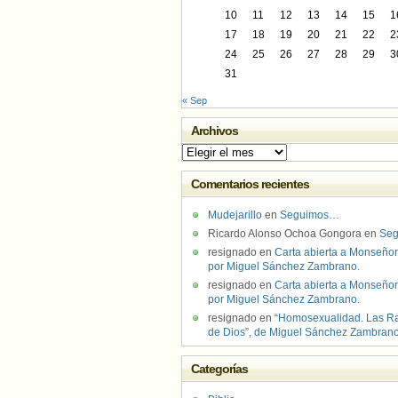
10
11
12
13
14
15
1
17
18
19
20
21
22
2
24
25
26
27
28
29
3
31
« Sep
Archivos
Archivos
Comentarios recientes
Mudejarillo
en
Seguimos…
Ricardo Alonso Ochoa Gongora
en
Se
resignado
en
Carta abierta a Monseñor
por Miguel Sánchez Zambrano.
resignado
en
Carta abierta a Monseñor
por Miguel Sánchez Zambrano.
resignado
en
“Homosexualidad. Las R
de Dios”, de Miguel Sánchez Zambran
Categorías