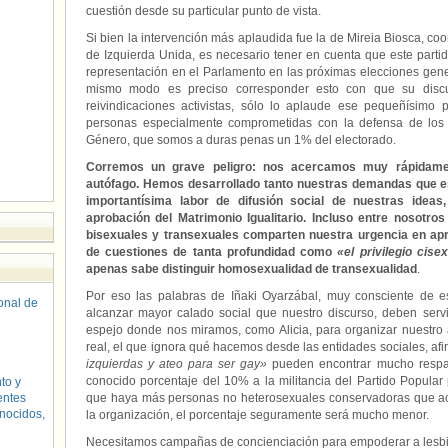
cuestión desde su particular punto de vista.
Si bien la intervención más aplaudida fue la de Mireia Biosca, co
de Izquierda Unida, es necesario tener en cuenta que este partid
representación en el Parlamento en las próximas elecciones gene
mismo modo es preciso corresponder esto con que su disc
reivindicaciones activistas, sólo lo aplaude ese pequeñísimo 
personas especialmente comprometidas con la defensa de los
Género, que somos a duras penas un 1% del electorado.
Corremos un grave peligro: nos acercamos muy rápidame
autófago. Hemos desarrollado tanto nuestras demandas que e
importantísima labor de difusión social de nuestras idea
aprobación del Matrimonio Igualitario. Incluso entre nosotro
bisexuales y transexuales comparten nuestra urgencia en ap
de cuestiones de tanta profundidad como
«el privilegio cise
apenas sabe distinguir homosexualidad de transexualidad
.
Por eso las palabras de Iñaki Oyarzábal, muy consciente de e
sonal de
alcanzar mayor calado social que nuestro discurso, deben ser
espejo donde nos miramos, como Alicia, para organizar nuestro 
real, el que ignora qué hacemos desde las entidades sociales, a
izquierdas y ateo para ser gay»
pueden encontrar mucho respald
conocido porcentaje del 10% a la militancia del Partido Popula
to y
entes
que haya más personas no heterosexuales conservadoras que activi
nocidos,
la organización, el porcentaje seguramente será mucho menor.
Necesitamos campañas de concienciación para empoderar a lesbia