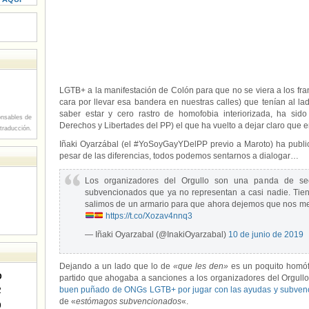
LGTB+ a la manifestación de Colón para que no se viera a los fran
cara por llevar esa bandera en nuestras calles) que tenían al lad
saber estar y cero rastro de homofobia interiorizada, ha sido 
nsables de
Derechos y Libertades del PP) el que ha vuelto a dejar claro que 
 traducción.
Iñaki Oyarzábal (el #YoSoyGayYDelPP previo a Maroto) ha publi
pesar de las diferencias, todos podemos sentarnos a dialogar…
Los organizadores del Orgullo son una panda de sect
subvencionados que ya no representan a casi nadie. Tien
salimos de un armario para que ahora dejemos que nos me
https://t.co/Xozav4nnq3
— Iñaki Oyarzabal (@InakiOyarzabal)
10 de junio de 2019
Dejando a un lado que lo de
«que les den»
es un poquito homófo
D
partido que ahogaba a sanciones a los organizadores del Orgul
buen puñado de ONGs LGTB+ por jugar con las ayudas y subvenc
2
de «
estómagos subvencionados
«.
9