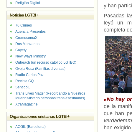
Religión Digital
y han partic
Noticias LGTBI+
Pasadas la
leyó un ma
76 Crimes
completa de 
Agencia Presentes
CromosomaX
Dos Manzanas
Gayety
New Ways Ministry
Outreach (un recurso católico LGTBQ)
Oveja Rosa (Familias diversas)
Radio Carlos Paz
Revista GQ
SentidoG
Trans Lives Matter (Recordando a Nuestros
Muertos/listado personas trans asesinadas)
«No hay or
XtraMagazine
de la manif
que han pe
Organizaciones cristianas LGTBI+
verdaderame
ACGIL (Barcelona)
han exigido 