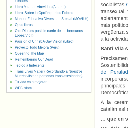
Lenaers
socialistas
Libro Miradas Atrevidas (Aldarte)
transexual,
Libro: Sobre la Opción por los Pobres.
abiertament
Manual Educativo Diversidad Sexual (MOVILH)
más político
Opus libros
Otro Dios es posible (serie de los hermanos
vergüenza s
López Vigil)
a la activid
Passion of Christ: A Gay Vision (Libro)
Proyecto Todo Mejora (Perú)
Santi Vila
Queering The Map
Precisame
Remembering Our Dead
Sostenibili
Teología Indecente
de Perala
Trans Lives Matter (Recordando a Nuestros
Muertos/listado personas trans asesinadas)
incorporars
Tu vida va a mejorar
principales
WEB Islam
Democràtica
A la cerem
catalán así
… que en su