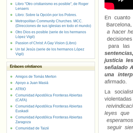
Libro "Otro cristianismo es posible", de Roger
Lenaers
Libro: Sobre la Opción por los Pobres.
En cuanto 
Metropolitan Community Churches. MCC.
Barcelona, 
(Direcciones de sus iglesias en todo el mundo)
a hacer he
Otro Dios es posible (serie de los hermanos
López Vigil)
decisiones
Passion of Christ: A Gay Vision (Libro)
para las 
Un tal Jesús (serie de los hermanos López
sentencia
Vigil)
justicia l
Enlaces cristianos
señalado A
una inter
Amigos de Tomás Merton
afirmado.
Apoyo a Juan Masiá
ATRIO
La social
Comunidad Apostólica Fronteras Abiertas
violentada
(CAFA)
reivindicac
Comunidad Apostólica Fronteras Abiertas
Euskadi
leyes que 
Comunidad Apostólica Fronteras Abiertas
esperamos 
Zaragoza
seguir sien
Comunidad de Taizé