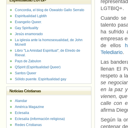
Espiritualidad LGTBI+
representa
LGTBIQ+.
Concordia, el blog de Oswaldo Gallo Serrato
Espiritualidad Lgbtih
Cuando se t
Evangelio Queer.
talento pas
Gay Spirituality
ha sufrido 
Jesús enamorado
empresas es
La iglesia ante la homosexualidad, de John
Mcneill
de ellos
h
Libro "La Amistad Espiritual", de Elredo de
Telediario
.
Rieval.
Pays de Zabulon
Las bandera
QSpirit (Espiritualidad Queer)
llenan El P
Santos Queer
respeto a 
Sólido puente. Espiritualidad gay
se negocia
en la paz y
Noticias Cristianas
vienen, que
Alandar
calle con e
América Magazine
afirma Dieg
Eclesalia
Eclesalia (información religiosa)
Según la or
Redes Cristianas
centenar de