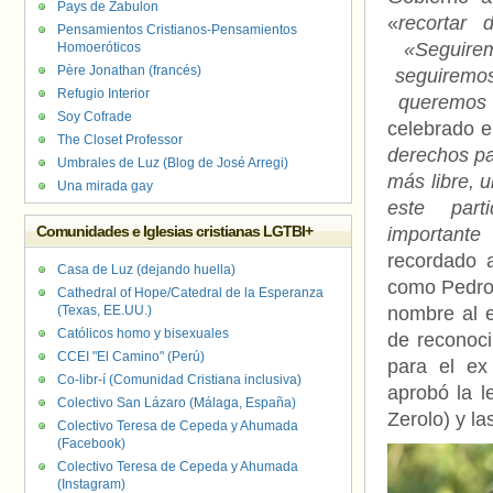
Pays de Zabulon
«
recortar 
Pensamientos Cristianos-Pensamientos
«Seguirem
Homoeróticos
Père Jonathan (francés)
seguiremos
Refugio Interior
queremos s
Soy Cofrade
celebrado e
The Closet Professor
derechos pa
Umbrales de Luz (Blog de José Arregi)
más libre, 
Una mirada gay
este part
Comunidades e Iglesias cristianas LGTBI+
importante
recordado 
Casa de Luz (dejando huella)
como Pedro 
Cathedral of Hope/Catedral de la Esperanza
(Texas, EE.UU.)
nombre al 
Católicos homo y bisexuales
de reconoci
CCEI "El Camino" (Perú)
para el ex
Co-libr-í (Comunidad Cristiana inclusiva)
aprobó la l
Colectivo San Lázaro (Málaga, España)
Zerolo) y la
Colectivo Teresa de Cepeda y Ahumada
(Facebook)
Colectivo Teresa de Cepeda y Ahumada
(Instagram)