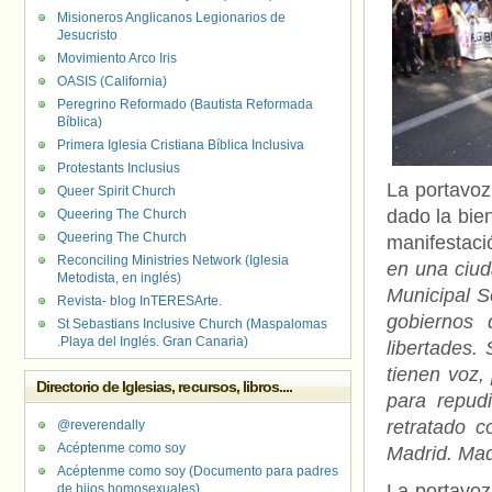
Misioneros Anglicanos Legionarios de
Jesucristo
Movimiento Arco Iris
OASIS (California)
Peregrino Reformado (Bautista Reformada
Bíblica)
Primera Iglesia Cristiana Bíblica Inclusiva
Protestants Inclusius
La portavoz
Queer Spirit Church
dado la bie
Queering The Church
Queering The Church
manifestaci
Reconciling Ministries Network (Iglesia
en una ciud
Metodista, en inglés)
Municipal S
Revista- blog InTERESArte.
gobiernos
St Sebastians Inclusive Church (Maspalomas
.Playa del Inglés. Gran Canaria)
libertades.
tienen voz,
Directorio de Iglesias, recursos, libros....
para repud
retratado 
@reverendally
Acéptenme como soy
Madrid. Madr
Acéptenme como soy (Documento para padres
La portavoz
de hijos homosexuales)