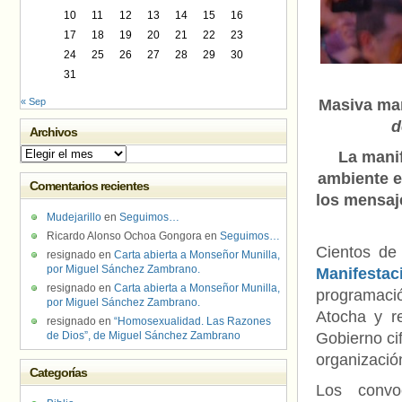
10
11
12
13
14
15
16
17
18
19
20
21
22
23
24
25
26
27
28
29
30
31
« Sep
Masiva man
d
Archivos
Archivos
La manif
ambiente en
Comentarios recientes
los mensaje
Mudejarillo
en
Seguimos…
Ricardo Alonso Ochoa Gongora
en
Seguimos…
Cientos de
resignado
en
Carta abierta a Monseñor Munilla,
por Miguel Sánchez Zambrano.
Manifesta
resignado
en
Carta abierta a Monseñor Munilla,
programaci
por Miguel Sánchez Zambrano.
Atocha y re
resignado
en
“Homosexualidad. Las Razones
de Dios”, de Miguel Sánchez Zambrano
Gobierno ci
organizació
Categorías
Los convo