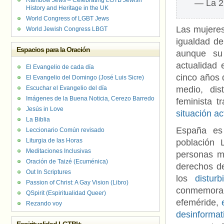
Rainbow Jews – Celebrating LGTB Jewish
— La 2
History and Heritage in the UK
World Congress of LGBT Jews
Las mujeres
World Jewish Congress LBGT
igualdad de
Espacios para la Oración
aunque su
actualidad 
El Evangelio de cada día
cinco años 
El Evangelio del Domingo (José Luis Sicre)
Escuchar el Evangelio del día
medio, dis
Imágenes de la Buena Noticia, Cerezo Barredo
feminista t
Jesús in Love
situación ac
La Biblia
España es
Leccionario Común revisado
Liturgia de las Horas
población
Meditaciones Inclusivas
personas ma
Oración de Taizé (Ecuménica)
derechos de
Out In Scriptures
los
distur
Passion of Christ: A Gay Vision (Libro)
conmemora 
QSpirit (Espiritualidad Queer)
efeméride,
Rezando voy
desinformat