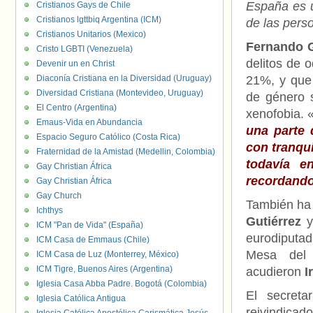
España es u
Cristianos Gays de Chile
Cristianos lgttbiq Argentina (ICM)
de las per
Cristianos Unitarios (Mexico)
Fernando 
Cristo LGBTI (Venezuela)
delitos de 
Devenir un en Christ
Diaconía Cristiana en la Diversidad (Uruguay)
21%, y que 
Diversidad Cristiana (Montevideo, Uruguay)
de género 
El Centro (Argentina)
xenofobia. 
Emaus-Vida en Abundancia
una parte
Espacio Seguro Católico (Costa Rica)
con tranqui
Fraternidad de la Amistad (Medellin, Colombia)
todavía e
Gay Christian África
recordand
Gay Christian África
Gay Church
También ha 
Ichthys
Gutiérrez
y
ICM "Pan de Vida" (España)
eurodiputa
ICM Casa de Emmaus (Chile)
Mesa del
ICM Casa de Luz (Monterrey, México)
ICM Tigre, Buenos Aires (Argentina)
acudieron
I
Iglesia Casa Abba Padre. Bogotá (Colombia)
El secreta
Iglesia Católica Antigua
reivindicad