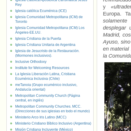
Iglesia Católica Apostólica Carismática Jesús
Rey
y
«ultrade
Iglesia católica Ecuménica (ICE)
Europa. T
Iglesia Comunidad Metropolitana (ICM) de
solamente 
Toronto
desplegar
Iglesia Comunidad Metropolitana (ICM) Los
Ángeles-EE.UU.
Madrid, co
Iglesia Cristiana de la Puerta
Ayuso, sino
Iglesia Cristiana Unitaria de Argentina
en material
Iglesia de Jesucristo de la Restauración.
la Comunid
(Mormones inclusivos).
Inclusive Orthodoxy
Institute for Welcoming Resources
La Iglesia Liberación Latina, Cristiana
Ecuménica Inclusiva (Chile)
meTanoia (Grupo ecuménico inclusivo,
Andalucía oriental)
Metropolitan Community Church (Página
central, en inglés)
Metropolitan Community Churches. MCC.
(Direcciones de sus iglesias en todo el mundo)
Ministerio Arco Iris Latino (MCC)
Ministerio Cristiano Bíblico Inclusivo (Argentina)
Misión Cristiana Incluyente (México)