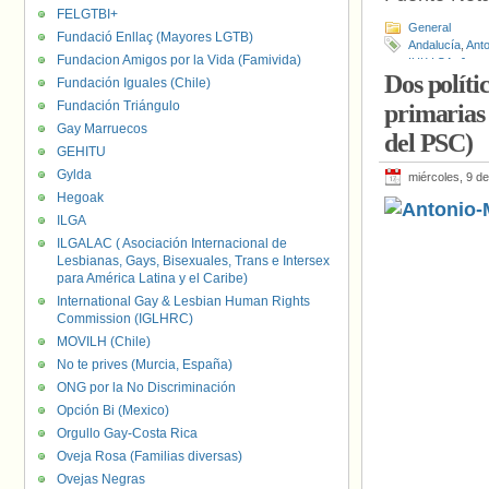
FELGTBI+
General
Fundació Enllaç (Mayores LGTB)
Andalucía
,
Anto
Fundacion Amigos por la Vida (Famivida)
IULV-CA
,
Jame
Dos políti
Toledo
,
Stefan
Fundación Iguales (Chile)
Fundación Triángulo
primarias 
Gay Marruecos
del PSC)
GEHITU
Gylda
miércoles, 9 de
Hegoak
ILGA
ILGALAC ( Asociación Internacional de
Lesbianas, Gays, Bisexuales, Trans e Intersex
para América Latina y el Caribe)
International Gay & Lesbian Human Rights
Commission (IGLHRC)
MOVILH (Chile)
No te prives (Murcia, España)
ONG por la No Discriminación
Opción Bi (Mexico)
Orgullo Gay-Costa Rica
Oveja Rosa (Familias diversas)
Ovejas Negras