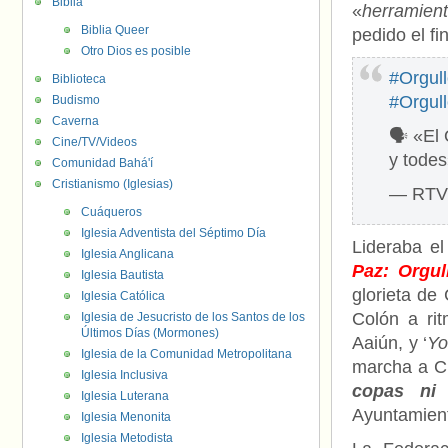
Biblia
«
herramien
Biblia Queer
pedido el fi
Otro Dios es posible
#Orgul
Biblioteca
#Orgul
Budismo
Caverna
🗣️ «El
Cine/TV/Videos
y tode
Comunidad Bahá'í
Cristianismo (Iglesias)
— RTVE
Cuáqueros
Iglesia Adventista del Séptimo Día
Lideraba e
Iglesia Anglicana
Paz: Orgul
Iglesia Bautista
glorieta de
Iglesia Católica
Colón a r
Iglesia de Jesucristo de los Santos de los
Últimos Días (Mormones)
Aaiún, y ‘
Yo
Iglesia de la Comunidad Metropolitana
marcha a C
Iglesia Inclusiva
copas ni 
Iglesia Luterana
Ayuntamient
Iglesia Menonita
Iglesia Metodista