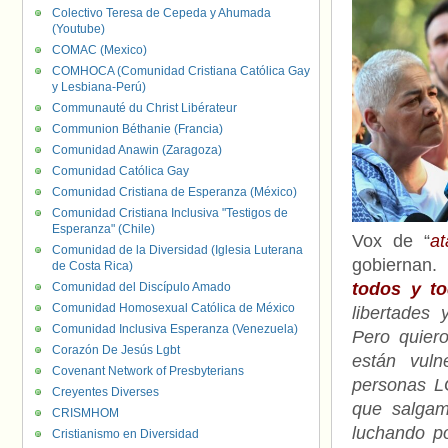
Colectivo Teresa de Cepeda y Ahumada
(Youtube)
COMAC (Mexico)
COMHOCA (Comunidad Cristiana Católica Gay
y Lesbiana-Perú)
Communauté du Christ Libérateur
Communion Béthanie (Francia)
Comunidad Anawin (Zaragoza)
Comunidad Católica Gay
Comunidad Cristiana de Esperanza (México)
Comunidad Cristiana Inclusiva "Testigos de
Esperanza" (Chile)
Vox de “
a
Comunidad de la Diversidad (Iglesia Luterana
gobiernan.
de Costa Rica)
todos y t
Comunidad del Discípulo Amado
Comunidad Homosexual Católica de México
libertades
Comunidad Inclusiva Esperanza (Venezuela)
Pero quier
Corazón De Jesús Lgbt
están vuln
Covenant Network of Presbyterians
personas L
Creyentes Diverses
que salgam
CRISMHOM
luchando p
Cristianismo en Diversidad