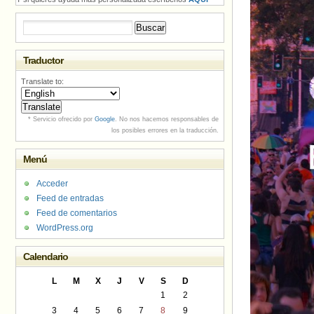
Buscar:
Traductor
Translate to:
* Servicio ofrecido por
Google
. No nos hacemos responsables de
los posibles errores en la traducción.
Menú
Acceder
Feed de entradas
Feed de comentarios
WordPress.org
Calendario
L
M
X
J
V
S
D
1
2
3
4
5
6
7
8
9