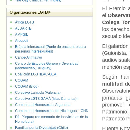
The Gay Christian (en inglés)
El Premio a
Organizaciones LGTBI+
el
Observat
Colega Tor
África LGTB
ALDARTE
los derecho
AMPGIL
sexual o id
Arcopoli
El galardón
Brújula Intersexual (Punto de encuentro para
personas intersexuales)
(Guionista,
Caribe Afirmativo
audiovisua
Centro de Estudios Género y Diversidad
mención esp
(Montevideo, Uruguay)
Coalición LGBTILAC-OEA
Según han
COGAM
multitud d
COGAM (Blog)
Observator
Colectivo Lambda (Valencia)
jornadas g
Colectivo LGTB GAMÁ (Islas Canarias)
promover 
Comunidad Homosexual Argentina
Comunidad Homosexual de Nicaragua – CHN
Patrimonio,
Día Púrpura (en memoria de las víctimas de la
Patronato P
Homofobia)
Familias por la Diversidad (Chile)
Fuente Not