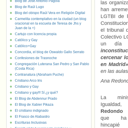
Blog de José Antonio Pagola
las organiz
Blog de Raúl Lugo
han arremet
Blog del obispo Raúl Vera en Religión Digital
LGTBI de l
Carmelita contemplativo en la ciudad (un blog
Constitucio
oracional en la escuela de Teresa de Jhs y
Juan de la +)
el tribunal
Cartujo con licencia propia
Colectivo 
Católico y Gay
un día 
Católico+Gay
inconstit
Concordia, el blog de Oswaldo Gallo Serrato
cercenar l
Confesiones de Trasnoche
en Madrid
Congregación Luterana San Pedro y San Pablo
(Costa Rica)
en las aula
s
Contranatura (Abraham Puche)
Ana Redond
Cristiano Arco Iris
Cristiano y Gay
Cristiano y gay!!! Sí ¿y qué?
La mini
El Blog de Abdennur Prado
Igual
El Blog de Xabier Pikaza
Redondo
El cristiano indignado
El Frasco de Alabastro
que ha
Escrituras Inclusivas
hincapi