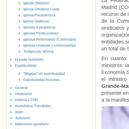
La Federac
Iglesia Ortodoxa
Madrid (COG
Iglesia Ortodoxa Copta
recurso de 
Iglesia Presbiteriana
de la Comu
Iglesia Valdense
sindicatos 
Iglesias Evangélicas
Iglesias Pentecostales
organizaci
Iglesias Reformadas (Calvinistas)
entidades s
Iglesias Unitarias y Universalistas
un total de 
Testigos de Jehová
En cuanto a
El parte homófobo
ministros: 
Espiritualidad
Economía S
"Migajas" de espiritualidad
el ministr
Espiritualidad Inclusiva
Grande-Ma
General
presente en
Hinduísmo
a la manifes
Historia LGTBI
Homofobia/ Transfobia.
Islam
Judaísmo
Matrimonio igualitario