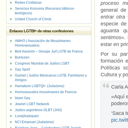
proceso m
Redes Cristianas
Servicios Koinonia (Recursos bíblicos-
general de
teológicos)
entrar otra
United Church of Christ
especie de
aguanta q
Enlaces LGTBI+ de otras confesiones
sentimos
«.
AMHO ( Asociación de Musulmanes
estar en pr
Homosexuales)
Beit Haverim – Groupe Juif LGTB de France
Por su part
BuHozen
formación e
Congreso Mundial de Judíos LGBT
Políticas s
Gay Spirit
Cultura y p
Guimel | Judíos Mexicanos LGTB, Familiares y
Amigos
Hamakom LGBTQI+ (Judaísmo)
Carla A
Homosexuales musulmanes de Francia
«Aquí 
Islam Gay
podero
Jewish LGBT Network
Judíos argentinos GLBT (JAG)
‘Saca t
Lovejihadspain
pic.tw
NCI Emanuel (Judaísmo)