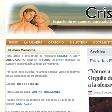
INICIO
LA PALABRA
ORATORIO
BIBLIOTECA
DOCUMENT
Nuevos Miembros
Archivo
Para unirse a este grupo es necesario
REGISTRARSE
y
OBLIGATORIO
dejar en el
FORO
un primer mensaje de
Entradas Et
saludo y presentación al resto de miembros.
“Vamos a s
Por favor, no lo olvidéis, ni tampoco indicar vuestros motivos
en las solicitudes de incorporación.
Orgullo d
a la ofens
Gracias.
Dios os bendiga.
Para cualquier duda,
VER INSTRUCCIONES
.
lunes, 8 de jul
Puedes ponerte en contacto con nosotros a través de la
sección
CONTACTO
.
Y si quieres ayuda más personalizada escríbenos
AQUÍ