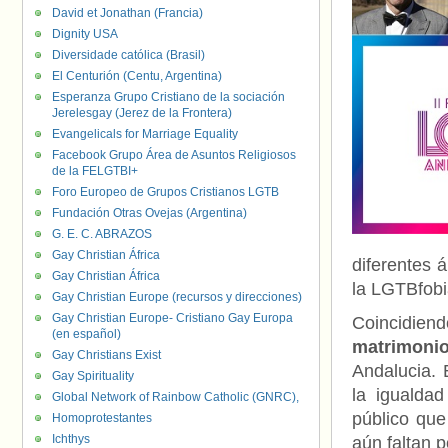
David et Jonathan (Francia)
Dignity USA
Diversidade católica (Brasil)
El Centurión (Centu, Argentina)
Esperanza Grupo Cristiano de la sociación
Jerelesgay (Jerez de la Frontera)
Evangelicals for Marriage Equality
Facebook Grupo Área de Asuntos Religiosos
de la FELGTBI+
Foro Europeo de Grupos Cristianos LGTB
Fundación Otras Ovejas (Argentina)
G. E. C. ABRAZOS
Gay Christian África
diferentes 
Gay Christian África
la LGTBfobi
Gay Christian Europe (recursos y direcciones)
Gay Christian Europe- Cristiano Gay Europa
Coincidie
(en español)
matrimonio
Gay Christians Exist
Andalucia. 
Gay Spirituality
la igualda
Global Network of Rainbow Catholic (GNRC),
público que
Homoprotestantes
Ichthys
aún faltan p