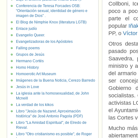
Collboni, I
Conferencia de Teresa Forcades OSB:
poco a poc
“Orientación sexual, identidad de género e
imagen de Dios” .
parte el c
El Blog de Nimphie Knox (literatura LGTB)
popular
Iña
Enlace judío
PP, o
Vícto
Evangelio Queer.
Evangelizadoras de los Apóstoles
Otros dest
Falling poems
pasado pos
Grupos de Jesús
Saavedra, 
Hermano Cortés
ministro y 
Homo History
del armario
Homoerotic Art Museum
ser concej
Imágenes de la Buena Noticia, Cerezo Barredo
Jesús in Love
Gobierno 
La iglesia ante la homosexualidad, de John
socialistas
Mcneill
activistas L
La verdad de los kikos
el Ayuntam
Libro "Jesús de Nazaret. Aproximación
histórica" de José Antonio Pagola (PDF)
las Cortes 
Libro "La Amistad Espiritual", de Elredo de
Mucho más d
Rieval.
Libro "Otro cristianismo es posible", de Roger
abiertament