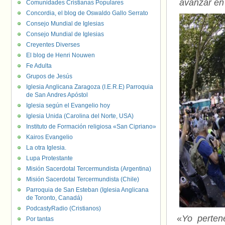
avanzar en 
Comunidades Cristianas Populares
Concordia, el blog de Oswaldo Gallo Serrato
Consejo Mundial de Iglesias
Consejo Mundial de Iglesias
Creyentes Diverses
El blog de Henri Nouwen
Fe Adulta
Grupos de Jesús
Iglesia Anglicana Zaragoza (I.E.R.E) Parroquia
de San Andres Apóstol
Iglesia según el Evangelio hoy
Iglesia Unida (Carolina del Norte, USA)
Instituto de Formación religiosa «San Cipriano»
Kairos Evangelio
La otra Iglesia.
Lupa Protestante
Misión Sacerdotal Tercermundista (Argentina)
Misión Sacerdotal Tercermundista (Chile)
Parroquia de San Esteban (Iglesia Anglicana
de Toronto, Canadá)
PodcastyRadio (Cristianos)
«
Yo perten
Por tantas