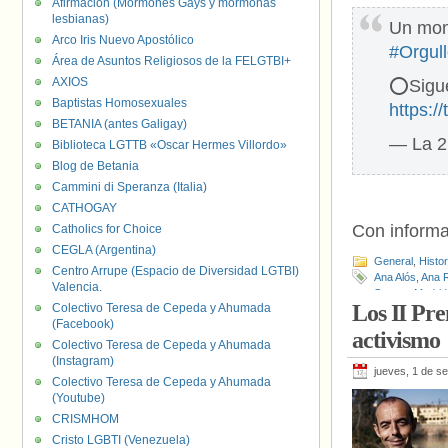
Afirmación (Mormones Gays y mormonas
lesbianas)
Un mome
Arco Iris Nuevo Apostólico
#Orgul
Área de Asuntos Religiosos de la FELGTBI+
AXIOS
⭕️Sigue
Baptistas Homosexuales
https:
BETANIA (antes Galigay)
— La 2
Biblioteca LGTTB «Oscar Hermes Villordo»
Blog de Betania
Cammini di Speranza (Italia)
CATHOGAY
Con informa
Catholics for Choice
CEGLA (Argentina)
General
,
Histo
Centro Arrupe (Espacio de Diversidad LGTBI)
Ana Alós
,
Ana 
Valencia.
Santos
,
Madrid
Los II Pr
Colectivo Teresa de Cepeda y Ahumada
VOX
,
Yolanda 
(Facebook)
activismo
Colectivo Teresa de Cepeda y Ahumada
(Instagram)
jueves, 1 de s
Colectivo Teresa de Cepeda y Ahumada
(Youtube)
CRISMHOM
Cristo LGBTI (Venezuela)