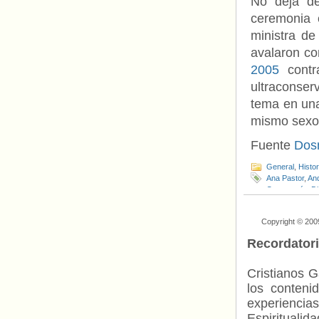
No deja de
ceremonia 
ministra de
avalaron c
2005
contra
ultraconse
tema en una
mismo sexo
Fuente
Dos
General
,
Histo
Ana Pastor
,
And
Compromís
,
Di
Jerónimo Saav
Casco
,
visibili
Copyright © 200
Recordator
Cristianos G
los contenid
experienci
Espiritualid