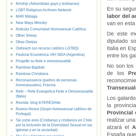
Kinship (Adventistas gays y lesbianas)
En su segun
LGBT Religious Archives Network
labor del a
MAR Málaga
van en esta 
New Ways Ministry
Noticias Comunidad Homosexual Católica
De este 
Other Sheep
diputado so
Otras Ovejas
Italia en E
Outreach (un recurso católico LGTBQ)
Pastoral Ecuménica VIH-SIDA (Argentina)
entre los g
Progetto su fede e omosessualità
No son los 
Rainbow Baptists
de los
Pr
Rainbow Christians
reconocimie
Reconaissance (padres de personas
homosexuales). Francia
Transexual
Refo – Rete Evangelica Fede e Omosessualità
(Italia)
Los galardo
Revista- blog InTERESArte.
la provinci
Rumos Novos (Grupo homosexual católico de
Provincial
Portugal)
realizar una
Tal como eres (Cristianas y cristianos en Chile
por la inclusión de la Diversidad Sexual en las
alzará el
A
iglesias y en la sociedad)
España que 