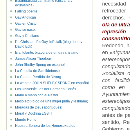
Espiritualidad caminante (cristiana y
necesidad 
ecuménica)
retroc
Falling poems
derechos.
Gay Anglican
Gay en Cristo
ola de ultr
Gay se nace.
represió
Gay y Cristiano
consentirl
I'm Christian, I'm Gay, let's talk (blog del rev.
Redondo, ha
David Eck)
en «
alguna
Isla flotante: bitácora de un gay cristiano
James Alison Theology
estereoti
John Shelby Spong en español
conquistad
La Casulla de San Ildefonso
Socialista 
La Ciudad Perdida de Nivorg
con facili
La web de JOHN SHELBY SPONG en español
como en e
Los Universículos del Hermano Cortés
Ayuntamien
Mano a mano con el Pastor
estereoti
Mesoletot (blog de una mujer judía y lesbiana)
Moradas de Deus (portugués)
conquistad
Moral y Doctrina LGBTI
antes de pa
Mundo Homo
sentido, Re
Nuestra Señora de los Homosexuales
Gobierno 