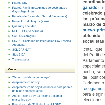
coordinad
Padres Gay
ganador in
Padres, Familiares, Amigos de Lesbianas y
Gays (Argentina)
celebrado p
Papeles de Diversidad Sexual (Venezuela)
las próxim
Proyecto Todo Mejora (Perú)
marzo de 2
Queering The Map
nuevo prim
REFLEJOS (Venezuela)
obtenido 
SAFO (Nicaragua)
socialistas
SIGLA – Sociedad de Integración Gay Lésbica
Argentina
Iceta, que
SOLIDARIGAY
del Partit d
Stop SIDA
Transexualia
Parlament
especialmen
Varios
hecho, se 
de polític
"Sedom. Indebidamente tuyo"
Acéptenme como soy
Parlamento 
Acéptenme como soy (Documento para padres
recogíamos 
de hijos homosexuales)
para elegir
Arte e Historia gay. La historia del amor
elecciones 
masculino gay.
Bajo el arcoíris (Editorial infantil LGBT).