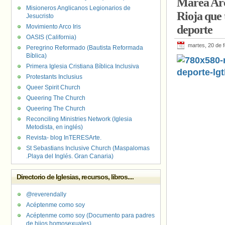
Marea Arco
Senado
,
VOX
Misioneros Anglicanos Legionarios de
Rioja que 
Jesucristo
Movimiento Arco Iris
deporte
OASIS (California)
martes, 20 de 
Peregrino Reformado (Bautista Reformada
Bíblica)
Primera Iglesia Cristiana Bíblica Inclusiva
Protestants Inclusius
Queer Spirit Church
Queering The Church
Queering The Church
Reconciling Ministries Network (Iglesia
Metodista, en inglés)
Revista- blog InTERESArte.
St Sebastians Inclusive Church (Maspalomas
.Playa del Inglés. Gran Canaria)
Directorio de Iglesias, recursos, libros....
@reverendally
Acéptenme como soy
Acéptenme como soy (Documento para padres
de hijos homosexuales)