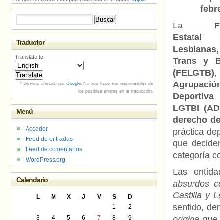
febr
Buscar:
La
F
Estat
Traductor
Lesbiana
Translate to:
Trans y B
(FELGTB)
Agrupació
* Servicio ofrecido por
Google
. No nos hacemos responsables de
los posibles errores en la traducción.
Deportiva
LGTBI (AD
Menú
derecho de
Acceder
práctica de
Feed de entradas
que deciden
Feed de comentarios
categoría c
WordPress.org
Las entida
Calendario
absurdos c
Castilla y 
L
M
X
J
V
S
D
sentido, de
1
2
3
4
5
6
7
8
9
origina que