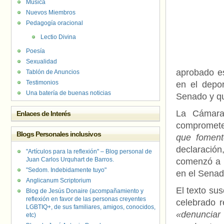
Música
Nuevos Miembros
Pedagogía oracional
Lectio Divina
Poesía
Sexualidad
aprobado es
Tablón de Anuncios
Testimonios
en el depo
Una batería de buenas noticias
Senado y qu
La Cámara
Enlaces de Interés
compromete
Blogs Personales inclusivos
que foment
declaració
"Artículos para la reflexión" – Blog personal de
Juan Carlos Urquhart de Barros.
comenzó a i
"Sedom. Indebidamente tuyo"
en el Senado
Anglicanum Scriptorium
El texto sus
Blog de Jesús Donaire (acompañamiento y
reflexión en favor de las personas creyentes
celebrado r
LGBTIQ+, de sus familiares, amigos, conocidos,
«denunciar
etc)