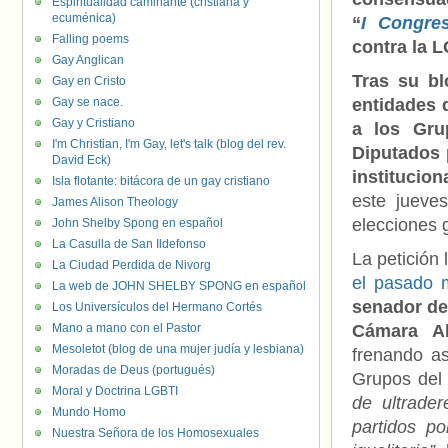
Espiritualidad caminante (cristiana y
ecuménica)
“
I Congre
Falling poems
contra la L
Gay Anglican
Tras su bl
Gay en Cristo
Gay se nace.
entidades 
Gay y Cristiano
a los Gru
I'm Christian, I'm Gay, let's talk (blog del rev.
Diputados 
David Eck)
institucio
Isla flotante: bitácora de un gay cristiano
este jueve
James Alison Theology
elecciones 
John Shelby Spong en español
La Casulla de San Ildefonso
La petición
La Ciudad Perdida de Nivorg
el pasado 
La web de JOHN SHELBY SPONG en español
senador de
Los Universículos del Hermano Cortés
Mano a mano con el Pastor
Cámara Al
Mesoletot (blog de una mujer judía y lesbiana)
frenando a
Moradas de Deus (portugués)
Grupos del 
Moral y Doctrina LGBTI
de ultrade
Mundo Homo
partidos po
Nuestra Señora de los Homosexuales