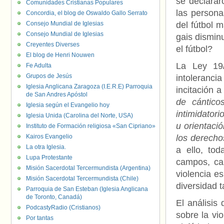
se declara
Comunidades Cristianas Populares
las person
Concordia, el blog de Oswaldo Gallo Serrato
Consejo Mundial de Iglesias
del fútbol 
Consejo Mundial de Iglesias
gais dismin
Creyentes Diverses
el fútbol?
El blog de Henri Nouwen
La Ley 19/
Fe Adulta
Grupos de Jesús
intolerancia
Iglesia Anglicana Zaragoza (I.E.R.E) Parroquia
incitación 
de San Andres Apóstol
de cántico
Iglesia según el Evangelio hoy
intimidatori
Iglesia Unida (Carolina del Norte, USA)
u orientació
Instituto de Formación religiosa «San Cipriano»
Kairos Evangelio
los derecho
La otra Iglesia.
a ello, to
Lupa Protestante
campos, can
Misión Sacerdotal Tercermundista (Argentina)
violencia e
Misión Sacerdotal Tercermundista (Chile)
diversidad 
Parroquia de San Esteban (Iglesia Anglicana
de Toronto, Canadá)
El análisis
PodcastyRadio (Cristianos)
sobre la vi
Por tantas