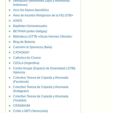
Afirmación (Mormones Gays y mormonas
lesbianas)
Arco Iris Nuevo Apostólico
Área de Asuntos Religiosos de la FELGTBI+
AXIOS
Baptistas Homosexuales
BETANIA (antes Galigay)
Biblioteca LGTTB «Oscar Hermes Villordo»
Blog de Betania
Cammini di Speranza (Italia)
CATHOGAY
Catholics for Choice
CEGLA (Argentina)
Centro Arrupe (Espacio de Diversidad LGTBI)
Valencia.
Colectivo Teresa de Cepeda y Ahumada
(Facebook)
Colectivo Teresa de Cepeda y Ahumada
(Instagram)
Colectivo Teresa de Cepeda y Ahumada
(Youtube)
CRISMHOM
Cristo LGBTI (Venezuela)