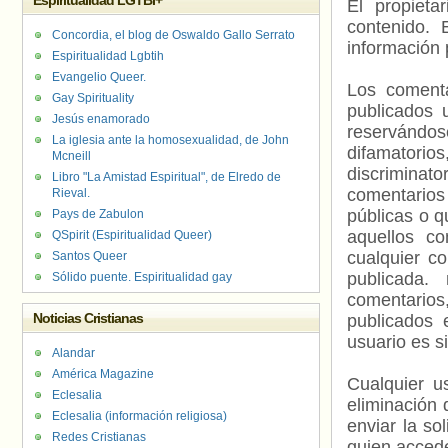
Espiritualidad LGTBI+
El propieta
contenido. 
Concordia, el blog de Oswaldo Gallo Serrato
información 
Espiritualidad Lgbtih
Evangelio Queer.
Los comenta
Gay Spirituality
publicados 
Jesús enamorado
reservándos
La iglesia ante la homosexualidad, de John
difamatorio
Mcneill
discriminat
Libro "La Amistad Espiritual", de Elredo de
comentarios
Rieval.
públicas o 
Pays de Zabulon
aquellos c
QSpirit (Espiritualidad Queer)
cualquier c
Santos Queer
publicada.
Sólido puente. Espiritualidad gay
comentarios,
Noticias Cristianas
publicados 
usuario es s
Alandar
América Magazine
Cualquier us
Eclesalia
eliminación 
Eclesalia (información religiosa)
enviar la so
Redes Cristianas
quien accede