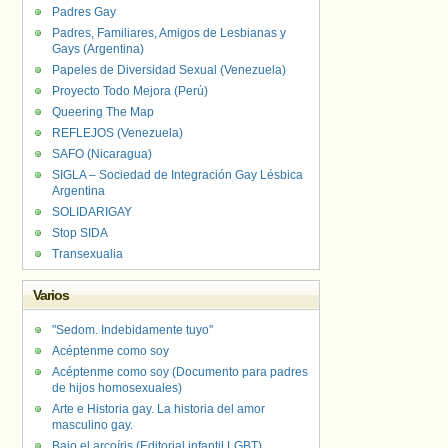
Padres Gay
Padres, Familiares, Amigos de Lesbianas y
Gays (Argentina)
Papeles de Diversidad Sexual (Venezuela)
Proyecto Todo Mejora (Perú)
Queering The Map
REFLEJOS (Venezuela)
SAFO (Nicaragua)
SIGLA – Sociedad de Integración Gay Lésbica
Argentina
SOLIDARIGAY
Stop SIDA
Transexualia
Varios
"Sedom. Indebidamente tuyo"
Acéptenme como soy
Acéptenme como soy (Documento para padres
de hijos homosexuales)
Arte e Historia gay. La historia del amor
masculino gay.
Bajo el arcoíris (Editorial infantil LGBT).