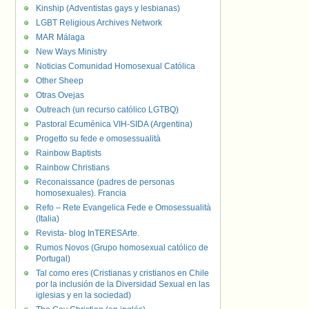
Kinship (Adventistas gays y lesbianas)
LGBT Religious Archives Network
MAR Málaga
New Ways Ministry
Noticias Comunidad Homosexual Católica
Other Sheep
Otras Ovejas
Outreach (un recurso católico LGTBQ)
Pastoral Ecuménica VIH-SIDA (Argentina)
Progetto su fede e omosessualità
Rainbow Baptists
Rainbow Christians
Reconaissance (padres de personas
homosexuales). Francia
Refo – Rete Evangelica Fede e Omosessualità
(Italia)
Revista- blog InTERESArte.
Rumos Novos (Grupo homosexual católico de
Portugal)
Tal como eres (Cristianas y cristianos en Chile
por la inclusión de la Diversidad Sexual en las
iglesias y en la sociedad)