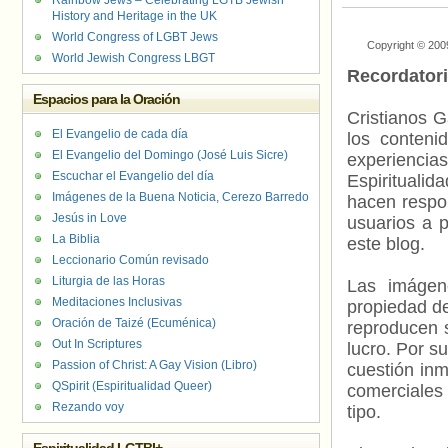
Rainbow Jews – Celebrating LGTB Jewish
Valenciana LG
History and Heritage in the UK
World Congress of LGBT Jews
Copyright © 200
World Jewish Congress LBGT
Recordator
Espacios para la Oración
Cristianos G
El Evangelio de cada día
los contenid
El Evangelio del Domingo (José Luis Sicre)
experienci
Escuchar el Evangelio del día
Espiritualid
Imágenes de la Buena Noticia, Cerezo Barredo
hacen respo
Jesús in Love
usuarios a p
La Biblia
este blog.
Leccionario Común revisado
Liturgia de las Horas
Las imágene
Meditaciones Inclusivas
propiedad de
Oración de Taizé (Ecuménica)
reproducen s
Out In Scriptures
lucro. Por s
Passion of Christ: A Gay Vision (Libro)
cuestión inm
QSpirit (Espiritualidad Queer)
comerciales 
Rezando voy
tipo.