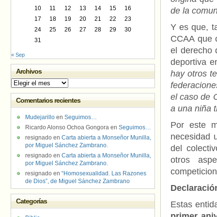
10
11
12
13
14
15
16
de la comun
17
18
19
20
21
22
23
Y es que, t
24
25
26
27
28
29
30
CCAA que c
31
el derecho 
« Sep
deportiva e
Archivos
hay otros te
Archivos
federacione
el caso de 
Comentarios recientes
a una niña 
Mudejarillo
en
Seguimos…
Por este m
Ricardo Alonso Ochoa Gongora
en
Seguimos…
necesidad u
resignado
en
Carta abierta a Monseñor Munilla,
por Miguel Sánchez Zambrano.
del colect
resignado
en
Carta abierta a Monseñor Munilla,
otros asp
por Miguel Sánchez Zambrano.
competicion
resignado
en
“Homosexualidad. Las Razones
de Dios”, de Miguel Sánchez Zambrano
Declaración
Categorías
Estas enti
primer ani