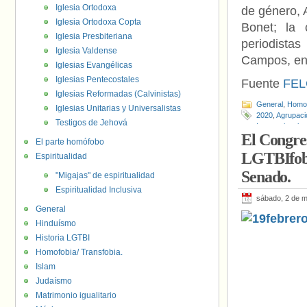
Iglesia Ortodoxa
de género, 
Iglesia Ortodoxa Copta
Bonet; la
Iglesia Presbiteriana
periodista
Iglesia Valdense
Campos, ent
Iglesias Evangélicas
Iglesias Pentecostales
Fuente
FEL
Iglesias Reformadas (Calvinistas)
General
,
Homof
Iglesias Unitarias y Universalistas
2020
,
Agrupaci
Testigos de Jehová
Internacional c
El Congres
Lourdes Garc
El parte homófobo
Rosa Bonet
LGTBIfobia
Espiritualidad
Senado.
"Migajas" de espiritualidad
Espiritualidad Inclusiva
sábado, 2 de 
General
Hinduísmo
Historia LGTBI
Homofobia/ Transfobia.
Islam
Judaísmo
Matrimonio igualitario