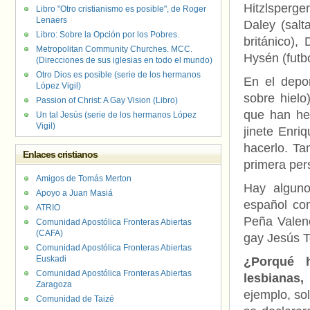
Hitzlsperger
Libro "Otro cristianismo es posible", de Roger
Lenaers
Daley (salt
Libro: Sobre la Opción por los Pobres.
británico),
Metropolitan Community Churches. MCC.
Hysén (futbo
(Direcciones de sus iglesias en todo el mundo)
Otro Dios es posible (serie de los hermanos
En el depo
López Vigil)
sobre hielo
Passion of Christ: A Gay Vision (Libro)
que han he
Un tal Jesús (serie de los hermanos López
Vigil)
jinete Enri
hacerlo. Ta
Enlaces cristianos
primera per
Amigos de Tomás Merton
Hay alguno
Apoyo a Juan Masiá
español com
ATRIO
Peña Valen
Comunidad Apostólica Fronteras Abiertas
(CAFA)
gay Jesús T
Comunidad Apostólica Fronteras Abiertas
Euskadi
¿Porqué h
Comunidad Apostólica Fronteras Abiertas
lesbianas
Zaragoza
ejemplo, so
Comunidad de Taizé