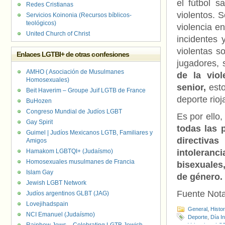
el fútbol s
Redes Cristianas
violentos. S
Servicios Koinonia (Recursos bíblicos-
teológicos)
violencia en
United Church of Christ
incidentes 
violentas 
Enlaces LGTBI+ de otras confesiones
jugadores, 
AMHO ( Asociación de Musulmanes
de la viol
Homosexuales)
senior,
esto
Beit Haverim – Groupe Juif LGTB de France
deporte rioj
BuHozen
Congreso Mundial de Judíos LGBT
Es por ello
Gay Spirit
todas las 
Guimel | Judíos Mexicanos LGTB, Familiares y
directiva
Amigos
Hamakom LGBTQI+ (Judaísmo)
intoleranc
Homosexuales musulmanes de Francia
bisexuales
Islam Gay
de género.
Jewish LGBT Network
Fuente Not
Judíos argentinos GLBT (JAG)
Lovejihadspain
General
,
Histo
NCI Emanuel (Judaísmo)
Deporte
,
Día In