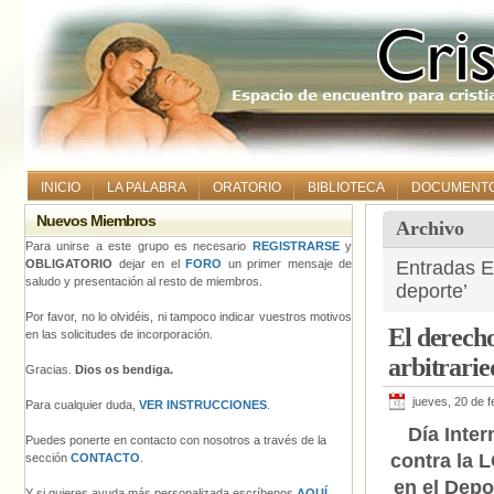
INICIO
LA PALABRA
ORATORIO
BIBLIOTECA
DOCUMENT
Nuevos Miembros
Archivo
Para unirse a este grupo es necesario
REGISTRARSE
y
OBLIGATORIO
dejar en el
FORO
un primer mensaje de
Entradas Et
saludo y presentación al resto de miembros.
deporte’
Por favor, no lo olvidéis, ni tampoco indicar vuestros motivos
El derecho
en las solicitudes de incorporación.
arbitrarie
Gracias.
Dios os bendiga.
jueves, 20 de 
Para cualquier duda,
VER INSTRUCCIONES
.
Día Inter
Puedes ponerte en contacto con nosotros a través de la
contra la 
sección
CONTACTO
.
en el Depo
Y si quieres ayuda más personalizada escríbenos
AQUÍ