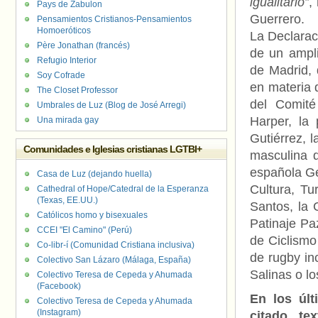
igualitario”
,
Pays de Zabulon
Guerrero.
Pensamientos Cristianos-Pensamientos
Homoeróticos
La Declarac
Père Jonathan (francés)
de un ampl
Refugio Interior
de Madrid, 
Soy Cofrade
en materia 
The Closet Professor
del Comité
Umbrales de Luz (Blog de José Arregi)
Harper, la 
Una mirada gay
Gutiérrez, l
Comunidades e Iglesias cristianas LGTBI+
masculina 
española Ge
Casa de Luz (dejando huella)
Cultura, T
Cathedral of Hope/Catedral de la Esperanza
(Texas, EE.UU.)
Santos, la 
Católicos homo y bisexuales
Patinaje Pa
CCEI "El Camino" (Perú)
de Ciclismo
Co-libr-í (Comunidad Cristiana inclusiva)
de rugby in
Colectivo San Lázaro (Málaga, España)
Salinas o lo
Colectivo Teresa de Cepeda y Ahumada
(Facebook)
En los úl
Colectivo Teresa de Cepeda y Ahumada
(Instagram)
citado tex