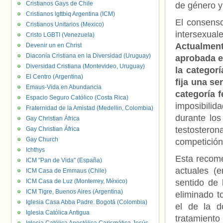
Cristianos Gays de Chile
de género y 
Cristianos lgttbiq Argentina (ICM)
El consenso
Cristianos Unitarios (Mexico)
intersexu
Cristo LGBTI (Venezuela)
Actualmen
Devenir un en Christ
Diaconía Cristiana en la Diversidad (Uruguay)
aprobada e
Diversidad Cristiana (Montevideo, Uruguay)
la categorí
El Centro (Argentina)
fija una se
Emaus-Vida en Abundancia
categoría 
Espacio Seguro Católico (Costa Rica)
imposibilid
Fraternidad de la Amistad (Medellin, Colombia)
durante los
Gay Christian África
testosteron
Gay Christian África
Gay Church
competición
Ichthys
Esta recome
ICM "Pan de Vida" (España)
actuales (
ICM Casa de Emmaus (Chile)
ICM Casa de Luz (Monterrey, México)
sentido de 
ICM Tigre, Buenos Aires (Argentina)
eliminado t
Iglesia Casa Abba Padre. Bogotá (Colombia)
el de la d
Iglesia Católica Antigua
tratamien