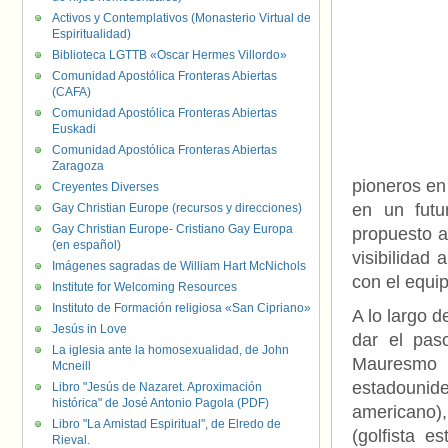
Activos y Contemplativos (Monasterio Virtual de
Espiritualidad)
Biblioteca LGTTB «Oscar Hermes Villordo»
Comunidad Apostólica Fronteras Abiertas
(CAFA)
Comunidad Apostólica Fronteras Abiertas
Euskadi
Comunidad Apostólica Fronteras Abiertas
Zaragoza
pioneros en
Creyentes Diverses
en un futu
Gay Christian Europe (recursos y direcciones)
Gay Christian Europe- Cristiano Gay Europa
propuesto a
(en español)
visibilidad
Imágenes sagradas de William Hart McNichols
con el equi
Institute for Welcoming Resources
Instituto de Formación religiosa «San Cipriano»
A lo largo d
Jesús in Love
dar el pas
La iglesia ante la homosexualidad, de John
Mauresmo 
Mcneill
estadounid
Libro "Jesús de Nazaret. Aproximación
histórica" de José Antonio Pagola (PDF)
americano)
Libro "La Amistad Espiritual", de Elredo de
(golfista e
Rieval.