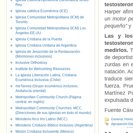
Iglesia Católica Apostólica Carismática Jesús
testostero
Rey
Harper afir
Iglesia católica Ecuménica (ICE)
Iglesia Comunidad Metropolitana (ICM) de
un motor p
Toronto
pequeño”
y 
Iglesia Comunidad Metropolitana (ICM) Los
Ángeles-EE.UU.
Las y los
Iglesia Cristiana de la Puerta
testostero
Iglesia Cristiana Unitaria de Argentina
medirlos.
T
Iglesia de Jesucristo de la Restauración.
(Mormones inclusivos).
de deportis
Inclusive Orthodoxy
zurdas en 
Institute for Welcoming Resources
natación. A
La Iglesia Liberación Latina, Cristiana
traduce sie
Ecuménica Inclusiva (Chile)
fuerza. Pru
meTanoia (Grupo ecuménico inclusivo,
Andalucía oriental)
Martínez Pa
Metropolitan Community Church (Página
expulsada d
central, en inglés)
Metropolitan Community Churches. MCC.
Fuente Cás
(Direcciones de sus iglesias en todo el mundo)
Ministerio Arco Iris Latino (MCC)
General
,
Homof
Agrupación Dep
Ministerio Cristiano Bíblico Inclusivo (Argentina)
contra la LGTBI
Misión Cristiana Incluyente (México)