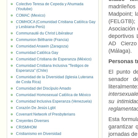
Colectivo Teresa de Cepeda y Ahumada
madrileños
(Youtube)
Madpoint; l
COMAC (Mexico)
(FELGTB); 
COMHOCA (Comunidad Cristiana Católica Gay
y Lesbiana-Perú)
Asociación 
Communauté du Christ Libérateur
deportivos
Communion Béthanie (Francia)
AD Cierzo 
Comunidad Anawin (Zaragoza)
(Málaga).
Comunidad Católica Gay
Comunidad Cristiana de Esperanza (México)
Personas t
Comunidad Cristiana Inclusiva "Testigos de
Esperanza" (Chile)
El punto d
Comunidad de la Diversidad (Iglesia Luterana
senador d
de Costa Rica)
literalment
Comunidad del Discípulo Amado
intersexual
Comunidad Homosexual Católica de México
su intimida
Comunidad Inclusiva Esperanza (Venezuela)
Corazón De Jesús Lgbt
reglamentac
Covenant Network of Presbyterians
Esta formul
Creyentes Diverses
garantizar 
CRISMHOM
jornadas de
Cristianismo en Diversidad