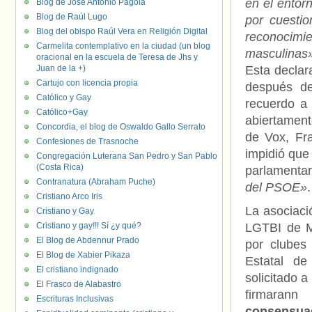
en el entor
Blog de José Antonio Pagola
Blog de Raúl Lugo
por cuestio
Blog del obispo Raúl Vera en Religión Digital
reconocimi
Carmelita contemplativo en la ciudad (un blog
masculinas
oracional en la escuela de Teresa de Jhs y
Juan de la +)
Esta declar
Cartujo con licencia propia
después de
Católico y Gay
recuerdo a 
Católico+Gay
abiertament
Concordia, el blog de Oswaldo Gallo Serrato
de Vox, Fra
Confesiones de Trasnoche
impidió que 
Congregación Luterana San Pedro y San Pablo
(Costa Rica)
parlamenta
Contranatura (Abraham Puche)
del PSOE»
.
Cristiano Arco Iris
La asociaci
Cristiano y Gay
Cristiano y gay!!! Sí ¿y qué?
LGTBI de Ma
El Blog de Abdennur Prado
por clubes
El Blog de Xabier Pikaza
Estatal de
El cristiano indignado
solicitado a
El Frasco de Alabastro
firmaran
Escrituras Inclusivas
consensuado