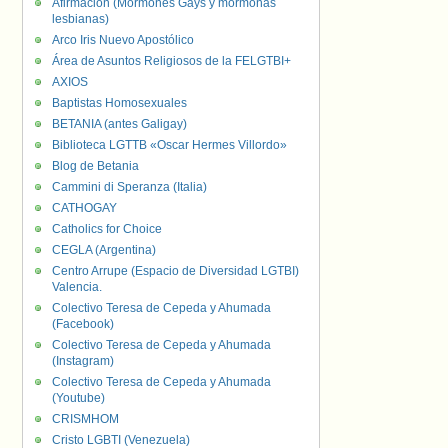
Afirmación (Mormones Gays y mormonas
lesbianas)
Arco Iris Nuevo Apostólico
Área de Asuntos Religiosos de la FELGTBI+
AXIOS
Baptistas Homosexuales
BETANIA (antes Galigay)
Biblioteca LGTTB «Oscar Hermes Villordo»
Blog de Betania
Cammini di Speranza (Italia)
CATHOGAY
Catholics for Choice
CEGLA (Argentina)
Centro Arrupe (Espacio de Diversidad LGTBI)
Valencia.
Colectivo Teresa de Cepeda y Ahumada
(Facebook)
Colectivo Teresa de Cepeda y Ahumada
(Instagram)
Colectivo Teresa de Cepeda y Ahumada
(Youtube)
CRISMHOM
Cristo LGBTI (Venezuela)