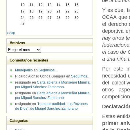
de la comun
10
11
12
13
14
15
16
Y es que, t
17
18
19
20
21
22
23
CCAA que c
24
25
26
27
28
29
30
el derecho 
31
deportiva e
« Sep
hay otros te
Archivos
federacione
Archivos
el caso de 
a una niña 
Comentarios recientes
Por este m
Mudejarillo
en
Seguimos…
necesidad u
Ricardo Alonso Ochoa Gongora
en
Seguimos…
del colect
resignado
en
Carta abierta a Monseñor Munilla,
por Miguel Sánchez Zambrano.
otros asp
resignado
en
Carta abierta a Monseñor Munilla,
competicion
por Miguel Sánchez Zambrano.
resignado
en
“Homosexualidad. Las Razones
Declaración
de Dios”, de Miguel Sánchez Zambrano
Estas enti
Categorías
primer ani