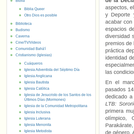
de la Decl
Biblia
aspectos, e
Biblia Queer
y Deporte 
Otro Dios es posible
acabar con 
Biblioteca
espacios de
Budismo
diversidad 
Caverna
Cine/TV/Videos
premios de 
Comunidad Bahá'í
práctica de
Cristianismo (Iglesias)
identidad d
Cuáqueros
especialmen
Iglesia Adventista del Séptimo Día
las condici
Iglesia Anglicana
En el mar
Iglesia Bautista
Iglesia Católica
pasados 14
Iglesia de Jesucristo de los Santos de los
dedicado a 
Últimos Días (Mormones)
LTB: Soror
Iglesia de la Comunidad Metropolitana
primera muj
Iglesia Inclusiva
olímpico,
Iglesia Luterana
Parakárate, 
Iglesia Menonita
Iglesia Metodista
de género, 