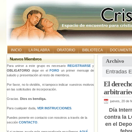
INICIO
LA PALABRA
ORATORIO
BIBLIOTECA
DOCUMENT
Nuevos Miembros
Archivo
Para unirse a este grupo es necesario
REGISTRARSE
y
OBLIGATORIO
dejar en el
FORO
un primer mensaje de
Entradas E
saludo y presentación al resto de miembros.
El derecho
Por favor, no lo olvidéis, ni tampoco indicar vuestros motivos
en las solicitudes de incorporación.
arbitrarie
Gracias.
Dios os bendiga.
jueves, 20 de 
Para cualquier duda,
VER INSTRUCCIONES
.
Día Inter
contra la 
Puedes ponerte en contacto con nosotros a través de la
sección
CONTACTO
.
en el Depo
febr
Y si quieres ayuda más personalizada escríbenos
AQUÍ