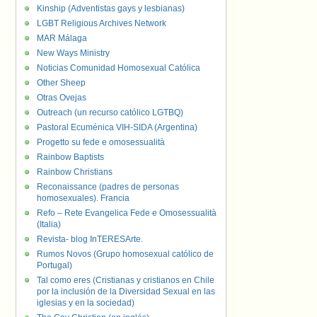
Kinship (Adventistas gays y lesbianas)
LGBT Religious Archives Network
MAR Málaga
New Ways Ministry
Noticias Comunidad Homosexual Católica
Other Sheep
Otras Ovejas
Outreach (un recurso católico LGTBQ)
Pastoral Ecuménica VIH-SIDA (Argentina)
Progetto su fede e omosessualità
Rainbow Baptists
Rainbow Christians
Reconaissance (padres de personas
homosexuales). Francia
Refo – Rete Evangelica Fede e Omosessualità
(Italia)
Revista- blog InTERESArte.
Rumos Novos (Grupo homosexual católico de
Portugal)
Tal como eres (Cristianas y cristianos en Chile
por la inclusión de la Diversidad Sexual en las
iglesias y en la sociedad)