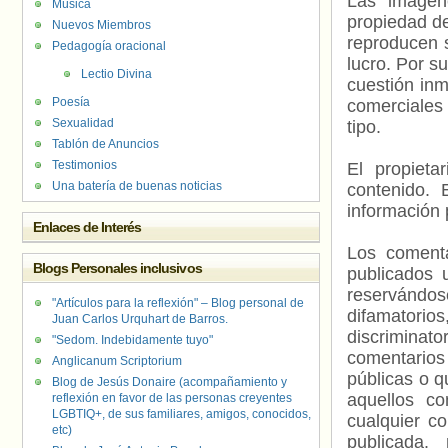
Las imágene
Música
propiedad de
Nuevos Miembros
reproducen s
Pedagogía oracional
lucro. Por s
Lectio Divina
cuestión inm
Poesía
comerciales 
Sexualidad
tipo.
Tablón de Anuncios
Testimonios
El propieta
Una batería de buenas noticias
contenido. 
información 
Enlaces de Interés
Los comenta
Blogs Personales inclusivos
publicados 
reservándos
"Artículos para la reflexión" – Blog personal de
difamatorio
Juan Carlos Urquhart de Barros.
discriminat
"Sedom. Indebidamente tuyo"
comentarios
Anglicanum Scriptorium
públicas o 
Blog de Jesús Donaire (acompañamiento y
aquellos c
reflexión en favor de las personas creyentes
LGBTIQ+, de sus familiares, amigos, conocidos,
cualquier c
etc)
publicada.