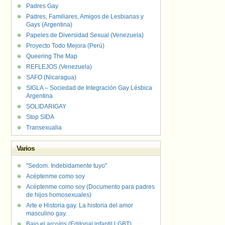
Padres Gay
Padres, Familiares, Amigos de Lesbianas y
Gays (Argentina)
Papeles de Diversidad Sexual (Venezuela)
Proyecto Todo Mejora (Perú)
Queering The Map
REFLEJOS (Venezuela)
SAFO (Nicaragua)
SIGLA – Sociedad de Integración Gay Lésbica
Argentina
SOLIDARIGAY
Stop SIDA
Transexualia
Varios
"Sedom. Indebidamente tuyo"
Acéptenme como soy
Acéptenme como soy (Documento para padres
de hijos homosexuales)
Arte e Historia gay. La historia del amor
masculino gay.
Bajo el arcoíris (Editorial infantil LGBT).