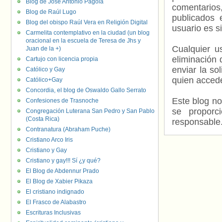
Blog de José Antonio Pagola
comentarios,
Blog de Raúl Lugo
publicados 
Blog del obispo Raúl Vera en Religión Digital
usuario es s
Carmelita contemplativo en la ciudad (un blog
oracional en la escuela de Teresa de Jhs y
Cualquier us
Juan de la +)
eliminación 
Cartujo con licencia propia
enviar la so
Católico y Gay
quien accede
Católico+Gay
Concordia, el blog de Oswaldo Gallo Serrato
Este blog no
Confesiones de Trasnoche
se proporc
Congregación Luterana San Pedro y San Pablo
(Costa Rica)
responsable
Contranatura (Abraham Puche)
Cristiano Arco Iris
Cristiano y Gay
Cristiano y gay!!! Sí ¿y qué?
El Blog de Abdennur Prado
El Blog de Xabier Pikaza
El cristiano indignado
El Frasco de Alabastro
Escrituras Inclusivas