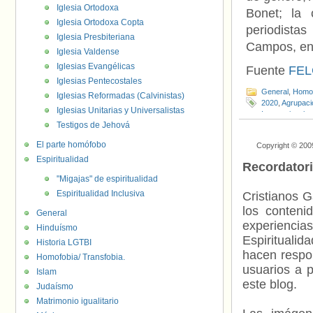
Iglesia Ortodoxa
Bonet; la
Iglesia Ortodoxa Copta
periodista
Iglesia Presbiteriana
Campos, ent
Iglesia Valdense
Iglesias Evangélicas
Fuente
FEL
Iglesias Pentecostales
General
,
Homof
Iglesias Reformadas (Calvinistas)
2020
,
Agrupaci
Iglesias Unitarias y Universalistas
Internacional c
Testigos de Jehová
Lourdes Garc
Rosa Bonet
El parte homófobo
Copyright © 200
Espiritualidad
Recordator
"Migajas" de espiritualidad
Espiritualidad Inclusiva
Cristianos G
los contenid
General
experienci
Hinduísmo
Espiritualid
Historia LGTBI
hacen respo
Homofobia/ Transfobia.
usuarios a p
Islam
este blog.
Judaísmo
Matrimonio igualitario