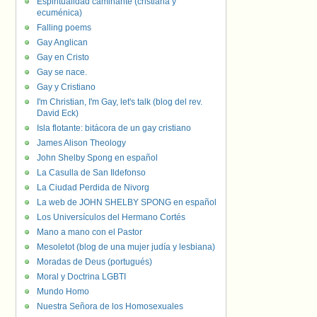
Espiritualidad caminante (cristiana y
ecuménica)
Falling poems
Gay Anglican
Gay en Cristo
Gay se nace.
Gay y Cristiano
I'm Christian, I'm Gay, let's talk (blog del rev.
David Eck)
Isla flotante: bitácora de un gay cristiano
James Alison Theology
John Shelby Spong en español
La Casulla de San Ildefonso
La Ciudad Perdida de Nivorg
La web de JOHN SHELBY SPONG en español
Los Universículos del Hermano Cortés
Mano a mano con el Pastor
Mesoletot (blog de una mujer judía y lesbiana)
Moradas de Deus (portugués)
Moral y Doctrina LGBTI
Mundo Homo
Nuestra Señora de los Homosexuales