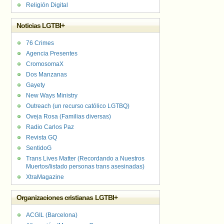
Religión Digital
Noticias LGTBI+
76 Crimes
Agencia Presentes
CromosomaX
Dos Manzanas
Gayety
New Ways Ministry
Outreach (un recurso católico LGTBQ)
Oveja Rosa (Familias diversas)
Radio Carlos Paz
Revista GQ
SentidoG
Trans Lives Matter (Recordando a Nuestros
Muertos/listado personas trans asesinadas)
XtraMagazine
Organizaciones cristianas LGTBI+
ACGIL (Barcelona)