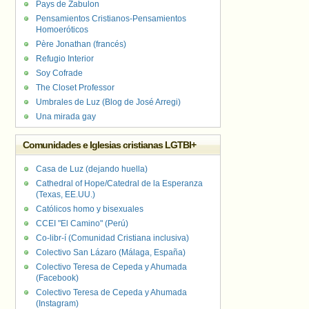
Pays de Zabulon
Pensamientos Cristianos-Pensamientos
Homoeróticos
Père Jonathan (francés)
Refugio Interior
Soy Cofrade
The Closet Professor
Umbrales de Luz (Blog de José Arregi)
Una mirada gay
Comunidades e Iglesias cristianas LGTBI+
Casa de Luz (dejando huella)
Cathedral of Hope/Catedral de la Esperanza
(Texas, EE.UU.)
Católicos homo y bisexuales
CCEI "El Camino" (Perú)
Co-libr-í (Comunidad Cristiana inclusiva)
Colectivo San Lázaro (Málaga, España)
Colectivo Teresa de Cepeda y Ahumada
(Facebook)
Colectivo Teresa de Cepeda y Ahumada
(Instagram)