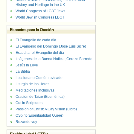
Rainbow Jews – Celebrating LGTB Jewish
History and Heritage in the UK
World Congress of LGBT Jews
World Jewish Congress LBGT
Espacios para la Oración
El Evangelio de cada día
El Evangelio del Domingo (José Luis Sicre)
Escuchar el Evangelio del día
Imágenes de la Buena Noticia, Cerezo Barredo
Jesús in Love
La Biblia
Leccionario Común revisado
Liturgia de las Horas
Meditaciones Inclusivas
Oración de Taizé (Ecuménica)
Out In Scriptures
Passion of Christ: A Gay Vision (Libro)
QSpirit (Espiritualidad Queer)
Rezando voy