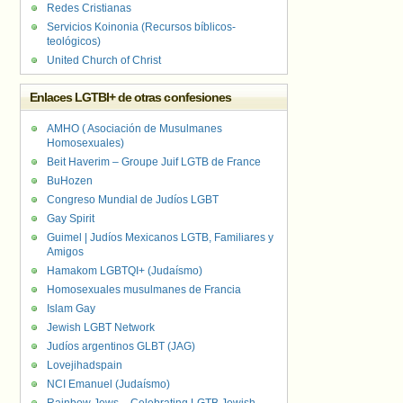
Redes Cristianas
Servicios Koinonia (Recursos bíblicos-
teológicos)
United Church of Christ
Enlaces LGTBI+ de otras confesiones
AMHO ( Asociación de Musulmanes
Homosexuales)
Beit Haverim – Groupe Juif LGTB de France
BuHozen
Congreso Mundial de Judíos LGBT
Gay Spirit
Guimel | Judíos Mexicanos LGTB, Familiares y
Amigos
Hamakom LGBTQI+ (Judaísmo)
Homosexuales musulmanes de Francia
Islam Gay
Jewish LGBT Network
Judíos argentinos GLBT (JAG)
Lovejihadspain
NCI Emanuel (Judaísmo)