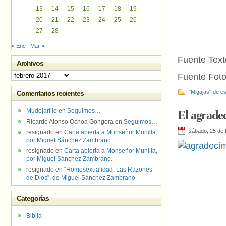
13
14
15
16
17
18
19
20
21
22
23
24
25
26
27
28
« Ene
Mar »
Fuente Text
Archivos
Archivos
Fuente Foto
"Migajas" de es
Comentarios recientes
Mudejarillo
en
Seguimos…
El agrade
Ricardo Alonso Ochoa Gongora
en
Seguimos…
sábado, 25 de 
resignado
en
Carta abierta a Monseñor Munilla,
por Miguel Sánchez Zambrano.
resignado
en
Carta abierta a Monseñor Munilla,
por Miguel Sánchez Zambrano.
resignado
en
“Homosexualidad. Las Razones
de Dios”, de Miguel Sánchez Zambrano
Categorías
Biblia