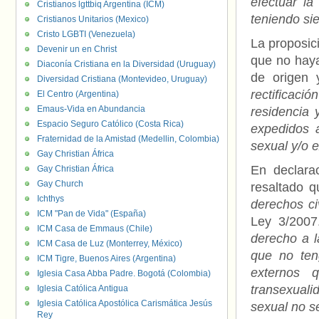
efectuar la
Cristianos lgttbiq Argentina (ICM)
teniendo si
Cristianos Unitarios (Mexico)
Cristo LGBTI (Venezuela)
La proposic
Devenir un en Christ
que no haya
Diaconía Cristiana en la Diversidad (Uruguay)
de origen 
Diversidad Cristiana (Montevideo, Uruguay)
rectificació
El Centro (Argentina)
Emaus-Vida en Abundancia
residencia 
Espacio Seguro Católico (Costa Rica)
expedidos 
Fraternidad de la Amistad (Medellin, Colombia)
sexual y/o 
Gay Christian África
En declara
Gay Christian África
Gay Church
resaltado 
Ichthys
derechos ci
ICM "Pan de Vida" (España)
Ley 3/200
ICM Casa de Emmaus (Chile)
derecho a l
ICM Casa de Luz (Monterrey, México)
que no ten
ICM Tigre, Buenos Aires (Argentina)
externos 
Iglesia Casa Abba Padre. Bogotá (Colombia)
transexuali
Iglesia Católica Antigua
Iglesia Católica Apostólica Carismática Jesús
sexual no s
Rey