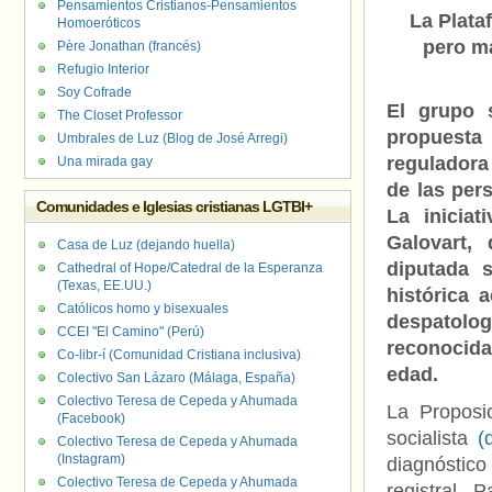
Pensamientos Cristianos-Pensamientos
La Plata
Homoeróticos
pero ma
Père Jonathan (francés)
Refugio Interior
Soy Cofrade
El grupo 
The Closet Professor
propuesta
Umbrales de Luz (Blog de José Arregi)
reguladora 
Una mirada gay
de las pe
Comunidades e Iglesias cristianas LGTBI+
La iniciat
Galovart,
Casa de Luz (dejando huella)
diputada 
Cathedral of Hope/Catedral de la Esperanza
(Texas, EE.UU.)
histórica a
Católicos homo y bisexuales
despatolo
CCEI "El Camino" (Perú)
reconocid
Co-libr-í (Comunidad Cristiana inclusiva)
edad.
Colectivo San Lázaro (Málaga, España)
Colectivo Teresa de Cepeda y Ahumada
La Proposi
(Facebook)
socialista
(
Colectivo Teresa de Cepeda y Ahumada
(Instagram)
diagnóstic
Colectivo Teresa de Cepeda y Ahumada
registral.