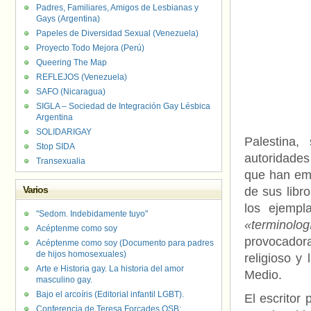
Padres, Familiares, Amigos de Lesbianas y
Gays (Argentina)
Papeles de Diversidad Sexual (Venezuela)
Proyecto Todo Mejora (Perú)
Queering The Map
REFLEJOS (Venezuela)
SAFO (Nicaragua)
SIGLA – Sociedad de Integración Gay Lésbica
Argentina
SOLIDARIGAY
Palestina,
Stop SIDA
autoridades
Transexualia
que han em
Varios
de sus libr
los ejempl
"Sedom. Indebidamente tuyo"
«terminolo
Acéptenme como soy
provocadora
Acéptenme como soy (Documento para padres
de hijos homosexuales)
religioso y
Arte e Historia gay. La historia del amor
Medio.
masculino gay.
Bajo el arcoíris (Editorial infantil LGBT).
El escritor
Conferencia de Teresa Forcades OSB: