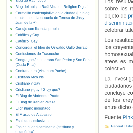
Blog de Raúl Lugo
Los result
Blog del obispo Raúl Vera en Religión Digital
sobre los r
Carmelita contemplativo en la ciudad (un blog
objeto de
pr
oracional en la escuela de Teresa de Jhs y
discriminac
Juan de la +)
Cartujo con licencia propia
celebrar tal
Católico y Gay
Los resulta
Católico+Gay
los creyent
Concordia, el blog de Oswaldo Gallo Serrato
homosexual
Confesiones de Trasnoche
Congregación Luterana San Pedro y San Pablo
ateos es m
(Costa Rica)
colectivo.
Contranatura (Abraham Puche)
Cristiano Arco Iris
La investi
Cristiano y Gay
ciudadanos
Cristiano y gay!!! Sí ¿y qué?
concluye co
El Blog de Abdennur Prado
de los cre
El Blog de Xabier Pikaza
entre dicho 
El cristiano indignado
El Frasco de Alabastro
Fuente
Pin
Escrituras Inclusivas
General
,
Histo
Espiritualidad caminante (cristiana y
ecuménica)