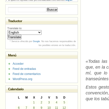
Buscar:
Traductor
Translate to:
* Servicio ofrecido por
Google
. No nos hacemos responsables de
los posibles errores en la traducción.
Menú
«Todas las
Acceder
que, en la c
Feed de entradas
mí, que lo
Feed de comentarios
transeúntes
WordPress.org
Estos gesto
Calendario
convención,
L
M
X
J
V
S
D
que los tab
1
2
3
4
5
6
7
8
9
10
11
12