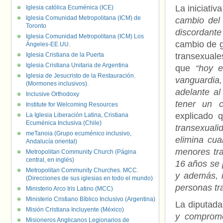
La iniciati
Iglesia católica Ecuménica (ICE)
Iglesia Comunidad Metropolitana (ICM) de
cambio del 
Toronto
discordante
Iglesia Comunidad Metropolitana (ICM) Los
cambio de g
Ángeles-EE.UU.
Iglesia Cristiana de la Puerta
transexuale
Iglesia Cristiana Unitaria de Argentina
que
“hoy e
Iglesia de Jesucristo de la Restauración.
vanguardia
(Mormones inclusivos).
adelante al
Inclusive Orthodoxy
tener un c
Institute for Welcoming Resources
explicado 
La Iglesia Liberación Latina, Cristiana
Ecuménica Inclusiva (Chile)
transexual
meTanoia (Grupo ecuménico inclusivo,
elimina cua
Andalucía oriental)
menores tr
Metropolitan Community Church (Página
central, en inglés)
16 años se p
Metropolitan Community Churches. MCC.
y además, i
(Direcciones de sus iglesias en todo el mundo)
personas tr
Ministerio Arco Iris Latino (MCC)
Ministerio Cristiano Bíblico Inclusivo (Argentina)
La diputada
Misión Cristiana Incluyente (México)
y comprome
Misioneros Anglicanos Legionarios de