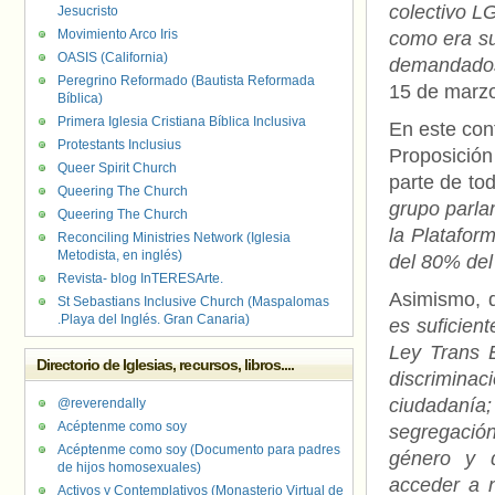
colectivo L
Jesucristo
Movimiento Arco Iris
como era su
OASIS (California)
demandados 
Peregrino Reformado (Bautista Reformada
15 de marzo
Bíblica)
Primera Iglesia Cristiana Bíblica Inclusiva
En este con
Protestants Inclusius
Proposició
Queer Spirit Church
parte de to
Queering The Church
grupo parla
Queering The Church
la Platafor
Reconciling Ministries Network (Iglesia
Metodista, en inglés)
del 80% del 
Revista- blog InTERESArte.
Asimismo, 
St Sebastians Inclusive Church (Maspalomas
.Playa del Inglés. Gran Canaria)
es suficient
Ley Trans E
Directorio de Iglesias, recursos, libros....
discrimina
ciudadanía
@reverendally
Acéptenme como soy
segregació
Acéptenme como soy (Documento para padres
género y d
de hijos homosexuales)
acceder a 
Activos y Contemplativos (Monasterio Virtual de