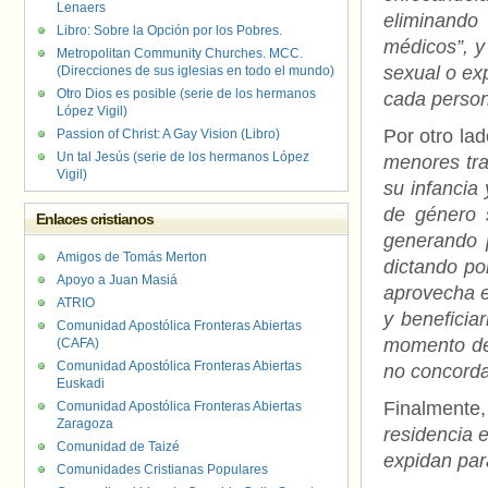
Lenaers
eliminando
Libro: Sobre la Opción por los Pobres.
médicos”, y
Metropolitan Community Churches. MCC.
sexual o ex
(Direcciones de sus iglesias en todo el mundo)
Otro Dios es posible (serie de los hermanos
cada perso
López Vigil)
Por otro la
Passion of Christ: A Gay Vision (Libro)
Un tal Jesús (serie de los hermanos López
menores tra
Vigil)
su infancia
de género s
Enlaces cristianos
generando p
Amigos de Tomás Merton
dictando por
Apoyo a Juan Masiá
aprovecha e
ATRIO
y beneficia
Comunidad Apostólica Fronteras Abiertas
momento del
(CAFA)
Comunidad Apostólica Fronteras Abiertas
no concorda
Euskadi
Finalmente
Comunidad Apostólica Fronteras Abiertas
Zaragoza
residencia 
Comunidad de Taizé
expidan par
Comunidades Cristianas Populares