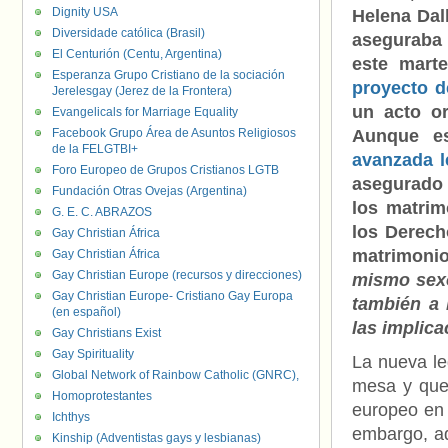
Dignity USA
Helena Dall
Diversidade católica (Brasil)
aseguraba
El Centurión (Centu, Argentina)
este mart
Esperanza Grupo Cristiano de la sociación
proyecto d
Jerelesgay (Jerez de la Frontera)
un acto o
Evangelicals for Marriage Equality
Facebook Grupo Área de Asuntos Religiosos
Aunque es
de la FELGTBI+
avanzada l
Foro Europeo de Grupos Cristianos LGTB
asegurado 
Fundación Otras Ovejas (Argentina)
los matrim
G. E. C. ABRAZOS
los Derech
Gay Christian África
matrimonio
Gay Christian África
Gay Christian Europe (recursos y direcciones)
mismo sexo
Gay Christian Europe- Cristiano Gay Europa
también a 
(en español)
las implica
Gay Christians Exist
Gay Spirituality
La nueva le
Global Network of Rainbow Catholic (GNRC),
mesa y que 
Homoprotestantes
europeo en
Ichthys
embargo, ad
Kinship (Adventistas gays y lesbianas)