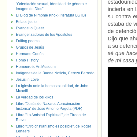
estadounide
“Orientación sexual, identidad de género e
incierta en
imagen de Dios” .
El Blog de Nimphie Knox (literatura LGTB)
su contra e
Enlace judío
estaba de v
Evangelio Queer.
de detenció
Evangelizadoras de los Apóstoles
Dijo que ah
Falling poems
a su detenc
Grupos de Jesús
sé que hace
Hermano Cortés
de mi casa 
Homo History
Homoerotic Art Museum
Imágenes de la Buena Noticia, Cerezo Barredo
Jesús in Love
La iglesia ante la homosexualidad, de John
Mcneill
La verdad de los kikos
Libro "Jesús de Nazaret. Aproximación
histórica" de José Antonio Pagola (PDF)
Libro "La Amistad Espiritual", de Elredo de
Rieval.
Libro "Otro cristianismo es posible", de Roger
Lenaers