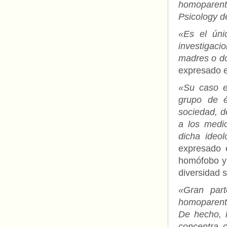
homoparent
Psicology de
«Es el úni
investigaci
madres o do
expresado el
«Su caso e
grupo de é
sociedad, d
a los medi
dicha ideo
expresado e
homófobo y 
diversidad s
«Gran part
homoparent
De hecho, l
concentra c