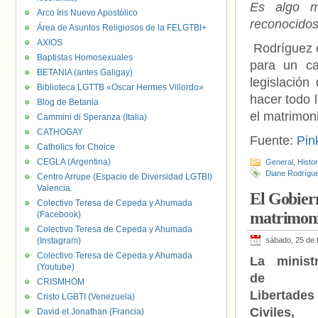
Es algo m
Arco Iris Nuevo Apostólico
reconocidos.
Área de Asuntos Religiosos de la FELGTBI+
AXIOS
Rodríguez e
Baptistas Homosexuales
para un ca
BETANIA (antes Galigay)
legislación
Biblioteca LGTTB «Oscar Hermes Villordo»
hacer todo 
Blog de Betania
el matrimoni
Cammini di Speranza (Italia)
CATHOGAY
Fuente:
Pin
Catholics for Choice
CEGLA (Argentina)
General
,
Histo
Diane Rodrígu
Centro Arrupe (Espacio de Diversidad LGTBI)
Valencia.
El Gobiern
Colectivo Teresa de Cepeda y Ahumada
matrimonio
(Facebook)
Colectivo Teresa de Cepeda y Ahumada
(Instagram)
sábado, 25 de 
Colectivo Teresa de Cepeda y Ahumada
La minist
(Youtube)
de
CRISMHOM
Libertades
Cristo LGBTI (Venezuela)
Civiles,
David et Jonathan (Francia)