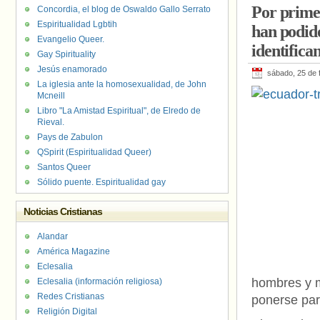
Por primer
Concordia, el blog de Oswaldo Gallo Serrato
Cambrollé
,
Men
Portugal
,
PP
,
P
Espiritualidad Lgbtih
han podido
Evangelio Queer.
identifican
Gay Spirituality
Jesús enamorado
sábado, 25 de 
La iglesia ante la homosexualidad, de John
Mcneill
Libro "La Amistad Espiritual", de Elredo de
Rieval.
Pays de Zabulon
QSpirit (Espiritualidad Queer)
Santos Queer
Sólido puente. Espiritualidad gay
Noticias Cristianas
Alandar
América Magazine
Eclesalia
hombres y m
Eclesalia (información religiosa)
Redes Cristianas
ponerse para
Religión Digital