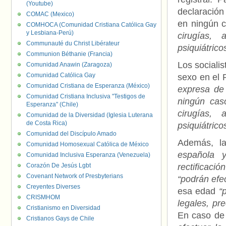
(Youtube)
declaración
COMAC (Mexico)
en ningún 
COMHOCA (Comunidad Cristiana Católica Gay
y Lesbiana-Perú)
cirugías, 
Communauté du Christ Libérateur
psiquiátrico
Communion Béthanie (Francia)
Los socialis
Comunidad Anawin (Zaragoza)
Comunidad Católica Gay
sexo en el 
Comunidad Cristiana de Esperanza (México)
expresa de 
Comunidad Cristiana Inclusiva "Testigos de
ningún cas
Esperanza" (Chile)
cirugías, 
Comunidad de la Diversidad (Iglesia Luterana
de Costa Rica)
psiquiátrico
Comunidad del Discípulo Amado
Además, la
Comunidad Homosexual Católica de México
española y
Comunidad Inclusiva Esperanza (Venezuela)
Corazón De Jesús Lgbt
rectificació
Covenant Network of Presbyterians
“podrán efec
Creyentes Diverses
esa edad
“
CRISMHOM
legales, pr
Cristianismo en Diversidad
En caso de 
Cristianos Gays de Chile