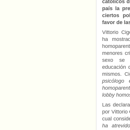
católicos d
país la pr
ciertos po
favor de la
Vittorio Cig
ha mostrad
homoparent
menores cr
sexo se 
educación q
mismos. Ci
psicólogo 
homoparent
lobby homo
Las declara
por Vittorio
cual consid
ha atrevid