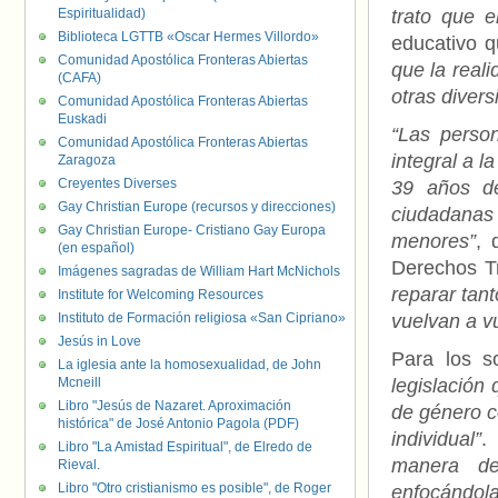
Espiritualidad)
trato que e
Biblioteca LGTTB «Oscar Hermes Villordo»
educativo q
Comunidad Apostólica Fronteras Abiertas
que la reali
(CAFA)
otras diver
Comunidad Apostólica Fronteras Abiertas
Euskadi
“Las perso
Comunidad Apostólica Fronteras Abiertas
integral a l
Zaragoza
Creyentes Diverses
39 años de
Gay Christian Europe (recursos y direcciones)
ciudadanas
Gay Christian Europe- Cristiano Gay Europa
menores”
, 
(en español)
Derechos T
Imágenes sagradas de William Hart McNichols
reparar tan
Institute for Welcoming Resources
Instituto de Formación religiosa «San Cipriano»
vuelvan a v
Jesús in Love
Para los so
La iglesia ante la homosexualidad, de John
Mcneill
legislación
Libro "Jesús de Nazaret. Aproximación
de género 
histórica" de José Antonio Pagola (PDF)
individual”
.
Libro "La Amistad Espiritual", de Elredo de
manera def
Rieval.
Libro "Otro cristianismo es posible", de Roger
enfocándo