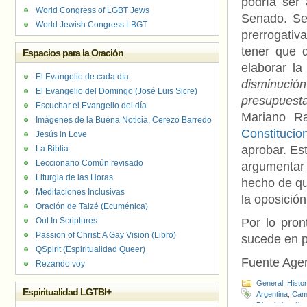
podría ser
World Congress of LGBT Jews
Senado. Se
World Jewish Congress LBGT
prerrogativ
tener que 
Espacios para la Oración
elaborar l
El Evangelio de cada día
disminució
El Evangelio del Domingo (José Luis Sicre)
presupuest
Escuchar el Evangelio del día
Mariano R
Imágenes de la Buena Noticia, Cerezo Barredo
Constitucio
Jesús in Love
aprobar. Est
La Biblia
Leccionario Común revisado
argumentar
Liturgia de las Horas
hecho de qu
Meditaciones Inclusivas
la oposición
Oración de Taizé (Ecuménica)
Out In Scriptures
Por lo pron
Passion of Christ: A Gay Vision (Libro)
sucede en 
QSpirit (Espiritualidad Queer)
Fuente Age
Rezando voy
General
,
Histo
Espiritualidad LGTBI+
Argentina
,
Camb
Discriminación