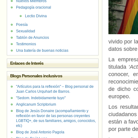
Nuevos Miembros
Pedagogía oracional
Lectio Divina
Poesía
Sexualidad
Tablón de Anuncios
vivido por l
Testimonios
datos sobre 
Una batería de buenas noticias
La empresa
Enlaces de Interés
titulada
‘Act
conocer, e
Blogs Personales inclusivos
reconocimie
"Artículos para la reflexión" – Blog personal de
de dicho co
Juan Carlos Urquhart de Barros.
europeo.
"Sedom. Indebidamente tuyo"
Anglicanum Scriptorium
Los resulta
Blog de Jesús Donaire (acompañamiento y
ciudadanos
reflexión en favor de las personas creyentes
LGBTIQ+, de sus familiares, amigos, conocidos,
están a fav
etc)
por parte de
Blog de José Antonio Pagola