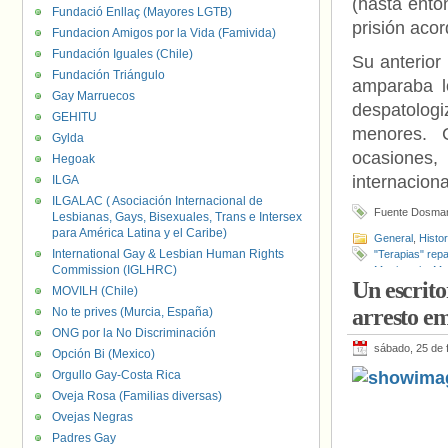
(hasta ento
Fundació Enllaç (Mayores LGTB)
prisión aco
Fundacion Amigos por la Vida (Famivida)
Fundación Iguales (Chile)
Su anterior
Fundación Triángulo
amparaba l
Gay Marruecos
despatolog
GEHITU
menores. 
Gylda
ocasiones
Hegoak
internaciona
ILGA
ILGALAC ( Asociación Internacional de
Fuente Dosma
Lesbianas, Gays, Bisexuales, Trans e Intersex
para América Latina y el Caribe)
General
,
Histo
International Gay & Lesbian Human Rights
"Terapias" rep
Commission (IGLHRC)
Matrimonio
,
Mo
Un escrito
MOVILH (Chile)
arresto em
No te prives (Murcia, España)
ONG por la No Discriminación
sábado, 25 de 
Opción Bi (Mexico)
Orgullo Gay-Costa Rica
Oveja Rosa (Familias diversas)
Ovejas Negras
Padres Gay