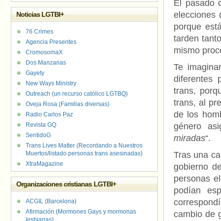
El pasado d
elecciones 
Noticias LGTBI+
porque est
76 Crimes
tarden tant
Agencia Presentes
mismo proces
CromosomaX
Dos Manzanas
Te imagina
Gayety
diferentes
New Ways Ministry
trans, porq
Outreach (un recurso católico LGTBQ)
trans, al p
Oveja Rosa (Familias diversas)
de los hom
Radio Carlos Paz
Revista GQ
género asi
SentidoG
miradas
“.
Trans Lives Matter (Recordando a Nuestros
Muertos/listado personas trans asesinadas)
Tras una ca
XtraMagazine
gobierno d
personas el
Organizaciones cristianas LGTBI+
podían esp
correspondí
ACGIL (Barcelona)
Afirmación (Mormones Gays y mormonas
cambio de 
lesbianas)