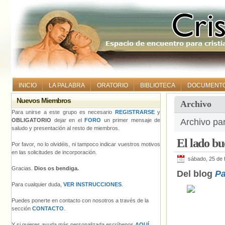
INICIO
LA PALABRA
ORATORIO
BIBLIOTECA
DOCUMENT
Nuevos Miembros
Archivo
Para unirse a este grupo es necesario
REGISTRARSE
y
OBLIGATORIO
dejar en el
FORO
un primer mensaje de
Archivo pa
saludo y presentación al resto de miembros.
El lado bu
Por favor, no lo olvidéis, ni tampoco indicar vuestros motivos
en las solicitudes de incorporación.
sábado, 25 de 
Gracias.
Dios os bendiga.
Del blog
Pa
Para cualquier duda,
VER INSTRUCCIONES
.
Puedes ponerte en contacto con nosotros a través de la
sección
CONTACTO
.
Y si quieres ayuda más personalizada escríbenos
AQUÍ