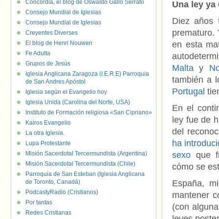
Concordia, el blog de Oswaldo Gallo Serrato
Una ley ya
Consejo Mundial de Iglesias
Diez años 
Consejo Mundial de Iglesias
prematuro.
Creyentes Diverses
El blog de Henri Nouwen
en esta mat
Fe Adulta
autodetermi
Grupos de Jesús
Malta
y
No
Iglesia Anglicana Zaragoza (I.E.R.E) Parroquia
también a 
de San Andres Apóstol
Portugal
tie
Iglesia según el Evangelio hoy
Iglesia Unida (Carolina del Norte, USA)
En el cont
Instituto de Formación religiosa «San Cipriano»
ley fue de 
Kairos Evangelio
del reconoc
La otra Iglesia.
ha introduc
Lupa Protestante
Misión Sacerdotal Tercermundista (Argentina)
sexo
que fi
Misión Sacerdotal Tercermundista (Chile)
cómo se es
Parroquia de San Esteban (Iglesia Anglicana
de Toronto, Canadá)
España, mi
PodcastyRadio (Cristianos)
mantener c
Por tantas
(con alguna
Redes Cristianas
leyes poster