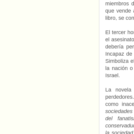
miembros de
que vende a
libro, se co
El tercer h
el asesinat
debería per
Incapaz de 
S
imboliza e
la nación o
Israel.
La novela 
perdedores
como inace
sociedades 
del fanat
conservadur
la sociedad