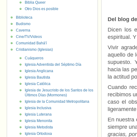
Biblia Queer
Otro Dios es posible
Biblioteca
Del blog d
Budismo
Dicen los 
Caverna
espiritual.
Cine/TV/Videos
Comunidad Bahá'í
Vivir agrad
Cristianismo (Iglesias)
aquello de 
Cuáqueros
supuesto. 
Iglesia Adventista del Séptimo Día
hacia las p
Iglesia Anglicana
la actitud po
Iglesia Bautista
Iglesia Católica
Cuando rec
Iglesia de Jesucristo de los Santos de los
recibimos u
Últimos Días (Mormones)
caso el ob
Iglesia de la Comunidad Metropolitana
Iglesia Inclusiva
ligeramente
Iglesia Luterana
En nuestra 
Iglesia Menonita
siempre una
Iglesia Metodista
gracias, por
Iglesia Ortodoxa