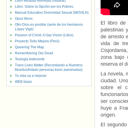
Libro Miradas Atrevidas (Aldarte)
Libro: Sobre la Opción por los Pobres.
Manual Educativo Diversidad Sexual (MOVILH)
Opus libros
El libro d
Otro Dios es posible (serie de los hermanos
palestinas 
López Vigil)
Passion of Christ: A Gay Vision (Libro)
de arresto e
Proyecto Todo Mejora (Perú)
vida de tr
Queering The Map
Cisjordania
Remembering Our Dead
zona bajo 
Teología Indecente
reserva el 
Trans Lives Matter (Recordando a Nuestros
Muertos/listado personas trans asesinadas)
La novela, 
Tu vida va a mejorar
ciudad. U
no
WEB Islam
sobre el 
funcionario
ser conscie
huye a Fra
origen.
El segundo 