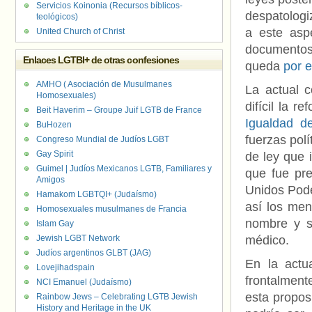
Servicios Koinonia (Recursos bíblicos-
despatologi
teológicos)
a este asp
United Church of Christ
documentos 
Enlaces LGTBI+ de otras confesiones
queda
por e
AMHO ( Asociación de Musulmanes
La actual c
Homosexuales)
difícil la 
Beit Haverim – Groupe Juif LGTB de France
Igualdad d
BuHozen
fuerzas polí
Congreso Mundial de Judíos LGBT
Gay Spirit
de ley que i
Guimel | Judíos Mexicanos LGTB, Familiares y
que fue pr
Amigos
Unidos Pode
Hamakom LGBTQI+ (Judaísmo)
así los men
Homosexuales musulmanes de Francia
nombre y s
Islam Gay
Jewish LGBT Network
médico.
Judíos argentinos GLBT (JAG)
En la actu
Lovejihadspain
frontalment
NCI Emanuel (Judaísmo)
esta propos
Rainbow Jews – Celebrating LGTB Jewish
History and Heritage in the UK