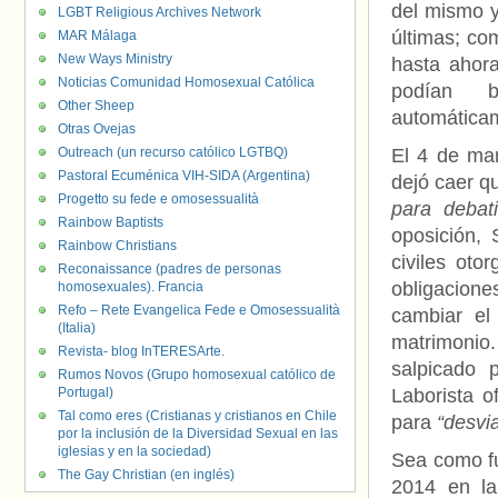
del mismo y
LGBT Religious Archives Network
últimas; co
MAR Málaga
New Ways Ministry
hasta ahora
Noticias Comunidad Homosexual Católica
podían b
Other Sheep
automáticam
Otras Ovejas
Outreach (un recurso católico LGTBQ)
El 4 de mar
Pastoral Ecuménica VIH-SIDA (Argentina)
dejó caer 
Progetto su fede e omosessualità
para debat
Rainbow Baptists
oposición, 
Rainbow Christians
civiles ot
Reconaissance (padres de personas
obligacion
homosexuales). Francia
Refo – Rete Evangelica Fede e Omosessualità
cambiar el
(Italia)
matrimonio
Revista- blog InTERESArte.
salpicado 
Rumos Novos (Grupo homosexual católico de
Portugal)
Laborista o
Tal como eres (Cristianas y cristianos en Chile
para
“desvia
por la inclusión de la Diversidad Sexual en las
iglesias y en la sociedad)
Sea como fu
The Gay Christian (en inglés)
2014 en la