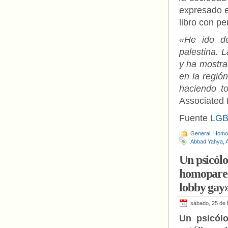
expresado e
libro con p
«He ido de
palestina. 
y ha mostra
en la regió
haciendo t
Associated 
Fuente
LGB
General
,
Homof
Abbad Yahya
,
A
Un psicólo
homoparent
lobby gay
sábado, 25 de 
Un psicólo