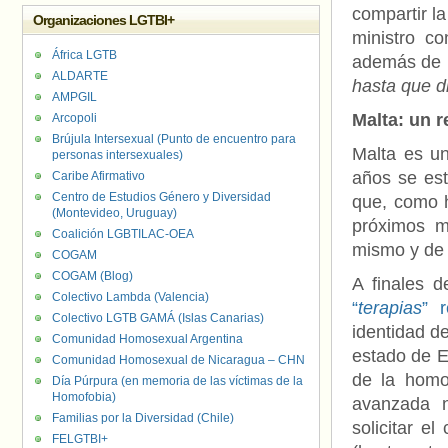
compartir la
Organizaciones LGTBI+
ministro c
África LGTB
además de 
ALDARTE
hasta que d
AMPGIL
Malta: un r
Arcopoli
Brújula Intersexual (Punto de encuentro para
Malta es un
personas intersexuales)
años se está
Caribe Afirmativo
Centro de Estudios Género y Diversidad
que, como h
(Montevideo, Uruguay)
próximos m
Coalición LGBTILAC-OEA
mismo y de 
COGAM
COGAM (Blog)
A finales 
Colectivo Lambda (Valencia)
“
terapias
” 
Colectivo LGTB GAMÁ (Islas Canarias)
identidad de
Comunidad Homosexual Argentina
estado de E
Comunidad Homosexual de Nicaragua – CHN
de la homo
Día Púrpura (en memoria de las víctimas de la
Homofobia)
avanzada n
Familias por la Diversidad (Chile)
solicitar e
FELGTBI+