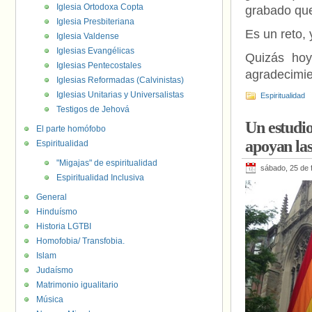
Iglesia Ortodoxa Copta
grabado que
Iglesia Presbiteriana
Es un reto,
Iglesia Valdense
Iglesias Evangélicas
Quizás hoy
Iglesias Pentecostales
agradecimie
Iglesias Reformadas (Calvinistas)
Iglesias Unitarias y Universalistas
Espiritualidad
Testigos de Jehová
Un estudio
El parte homófobo
apoyan la
Espiritualidad
"Migajas" de espiritualidad
sábado, 25 de 
Espiritualidad Inclusiva
General
Hinduísmo
Historia LGTBI
Homofobia/ Transfobia.
Islam
Judaísmo
Matrimonio igualitario
Música