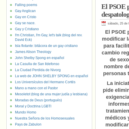
Falling poems
El PSOE pr
Gay Anglican
despatolog
Gay en Cristo
Gay se nace.
sábado, 25 de 
Gay y Cristiano
El PSOE 
I'm Christian, I'm Gay, let's talk (blog del rev.
modificar l
David Eck)
para facili
Isla flotante: bitácora de un gay cristiano
James Alison Theology
cambio reg
John Shelby Spong en español
de sexo
La Casulla de San Ildefonso
nombre de
La Ciudad Perdida de Nivorg
personas 
La web de JOHN SHELBY SPONG en español
Los Universículos del Hermano Cortés
La inicia
Mano a mano con el Pastor
pide elimin
Mesoletot (blog de una mujer judía y lesbiana)
exigenci
Moradas de Deus (portugués)
informe
Moral y Doctrina LGBTI
tratamie
Mundo Homo
médicos y
Nuestra Señora de los Homosexuales
modificar
Pays de Zabulon