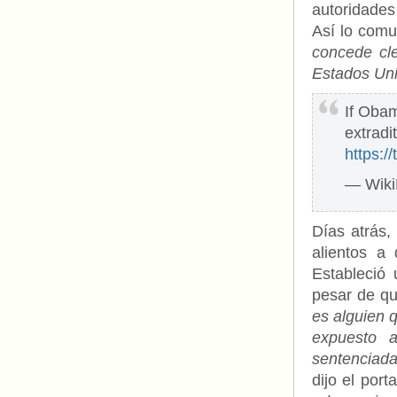
autoridades
Así lo comu
concede cl
Estados Unid
If Oba
extradi
https:
— Wiki
Días atrás,
alientos a
Estableció
pesar de qu
es alguien q
expuesto a
sentenciada
dijo el port