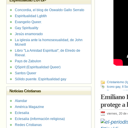
Espiritualidad LGTBI+
Concordia, el blog de Oswaldo Gallo Serrato
Espiritualidad Lgbtih
Evangelio Queer.
Gay Spirituality
Jesús enamorado
La iglesia ante la homosexualidad, de John
Mcneill
Libro "La Amistad Espiritual", de Elredo de
Rieval.
Pays de Zabulon
QSpirit (Espiritualidad Queer)
Santos Queer
Sólido puente. Espiritualidad gay
Cristianismo (I
Icono gay
,
Il 
Noticias Cristianas
Tennessee Wil
Emiliano F
Alandar
protege a l
América Magazine
Eclesalia
viernes, 20 de
Eclesalia (información religiosa)
Redes Cristianas