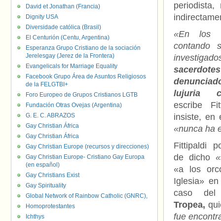
periodista,
David et Jonathan (Francia)
indirectame
Dignity USA
Diversidade católica (Brasil)
«En los ú
El Centurión (Centu, Argentina)
contando 
Esperanza Grupo Cristiano de la sociación
Jerelesgay (Jerez de la Frontera)
investiga
Evangelicals for Marriage Equality
sacerd
Facebook Grupo Área de Asuntos Religiosos
denuncia
de la FELGTBI+
lujuria 
Foro Europeo de Grupos Cristianos LGTB
escribe Fi
Fundación Otras Ovejas (Argentina)
G. E. C. ABRAZOS
insiste, en
Gay Christian África
«nunca ha 
Gay Christian África
Fittipaldi
Gay Christian Europe (recursos y direcciones)
de dicho
«s
Gay Christian Europe- Cristiano Gay Europa
(en español)
«a los orc
Gay Christians Exist
Iglesia» en 
Gay Spirituality
caso del
Global Network of Rainbow Catholic (GNRC),
Tropea,
qu
Homoprotestantes
fue encontra
Ichthys