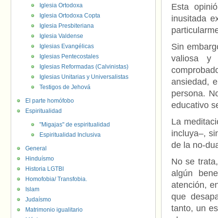
Iglesia Ortodoxa
Esta opini
Iglesia Ortodoxa Copta
inusitada 
Iglesia Presbiteriana
particularm
Iglesia Valdense
Sin embargo
Iglesias Evangélicas
Iglesias Pentecostales
valiosa y 
Iglesias Reformadas (Calvinistas)
comprobado 
Iglesias Unitarias y Universalistas
ansiedad, e
Testigos de Jehová
persona. No
El parte homófobo
educativo s
Espiritualidad
La meditaci
"Migajas" de espiritualidad
incluya–, s
Espiritualidad Inclusiva
de la no-dua
General
Hinduísmo
No se trata
Historia LGTBI
algún bene
Homofobia/ Transfobia.
atención, en
Islam
que desapa
Judaísmo
tanto, un e
Matrimonio igualitario