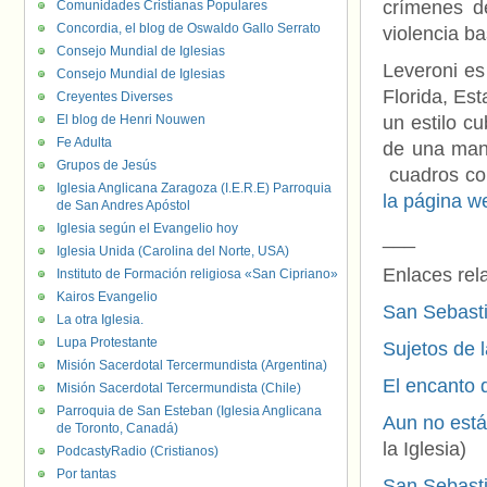
crímenes d
Comunidades Cristianas Populares
Concordia, el blog de Oswaldo Gallo Serrato
violencia ba
Consejo Mundial de Iglesias
Leveroni es
Consejo Mundial de Iglesias
Florida, Es
Creyentes Diverses
El blog de Henri Nouwen
un estilo c
Fe Adulta
de una man
Grupos de Jesús
cuadros con
Iglesia Anglicana Zaragoza (I.E.R.E) Parroquia
la página w
de San Andres Apóstol
Iglesia según el Evangelio hoy
___
Iglesia Unida (Carolina del Norte, USA)
Enlaces rel
Instituto de Formación religiosa «San Cipriano»
Kairos Evangelio
San Sebasti
La otra Iglesia.
Lupa Protestante
Sujetos de 
Misión Sacerdotal Tercermundista (Argentina)
El encanto 
Misión Sacerdotal Tercermundista (Chile)
Parroquia de San Esteban (Iglesia Anglicana
Aun no está
de Toronto, Canadá)
la Iglesia)
PodcastyRadio (Cristianos)
Por tantas
San Sebast