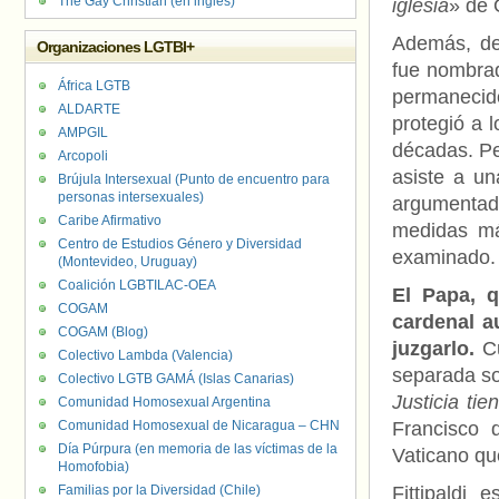
The Gay Christian (en inglés)
iglesia
» de 
Además, den
Organizaciones LGTBI+
fue nombrad
África LGTB
permanecido
ALDARTE
protegió a 
AMPGIL
décadas. Pe
Arcopoli
asiste a un
Brújula Intersexual (Punto de encuentro para
personas intersexuales)
argumentad
Caribe Afirmativo
medidas má
Centro de Estudios Género y Diversidad
examinado.
(Montevideo, Uruguay)
Coalición LGBTILAC-OEA
El Papa, q
COGAM
cardenal a
COGAM (Blog)
juzgarlo.
C
Colectivo Lambda (Valencia)
separada sob
Colectivo LGTB GAMÁ (Islas Canarias)
Justicia ti
Comunidad Homosexual Argentina
Comunidad Homosexual de Nicaragua – CHN
Francisco d
Día Púrpura (en memoria de las víctimas de la
Vaticano que
Homofobia)
Familias por la Diversidad (Chile)
Fittipaldi 