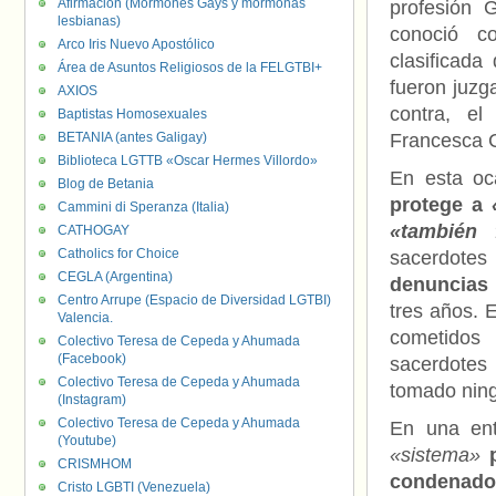
Afirmación (Mormones Gays y mormonas
profesión 
lesbianas)
conoció c
Arco Iris Nuevo Apostólico
clasificada
Área de Asuntos Religiosos de la FELGTBI+
fueron juzg
AXIOS
contra, el
Baptistas Homosexuales
BETANIA (antes Galigay)
Francesca C
Biblioteca LGTTB «Oscar Hermes Villordo»
En esta oc
Blog de Betania
protege a
«
Cammini di Speranza (Italia)
«también 
CATHOGAY
Catholics for Choice
sacerdotes 
CEGLA (Argentina)
denuncias 
Centro Arrupe (Espacio de Diversidad LGTBI)
tres años. 
Valencia.
cometidos 
Colectivo Teresa de Cepeda y Ahumada
(Facebook)
sacerdotes
Colectivo Teresa de Cepeda y Ahumada
tomado ning
(Instagram)
Colectivo Teresa de Cepeda y Ahumada
En una entr
(Youtube)
«sistema»
CRISMHOM
condenado
Cristo LGBTI (Venezuela)