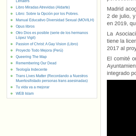
Lenaers
Libro Miradas Atrevidas (Aldarte)
Madrid acog
Libro: Sobre la Opción por los Pobres.
2 de julio, 
Manual Educativo Diversidad Sexual (MOVILH)
en 2019, qu
Opus libros
Otro Dios es posible (serie de los hermanos
La Asociaci
López Vigil)
tiene la lic
Passion of Christ: A Gay Vision (Libro)
2017 al pro
Proyecto Todo Mejora (Perú)
Queering The Map
El comité o
Remembering Our Dead
Ayuntamien
Teología Indecente
integrado p
Trans Lives Matter (Recordando a Nuestros
Muertos/listado personas trans asesinadas)
Tu vida va a mejorar
WEB Islam