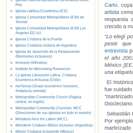
Iglesia Católica Apostólica Carismática Jesús
Carlo
, cuya
Rey
Iglesia católica Ecuménica (ICE)
artista co
Iglesia Comunidad Metropolitana (ICM) de
respuesta a
Toronto
crecido a m
Iglesia Comunidad Metropolitana (ICM) Los
Ángeles-EE.UU.
“Lo elegí p
Iglesia Cristiana de la Puerta
peste que
Iglesia Cristiana Unitaria de Argentina
entrevista
p
Iglesia de Jesucristo de la Restauración.
(Mormones inclusivos).
el año 200
Inclusive Orthodoxy
México [EE.
Institute for Welcoming Resources
una etiqueta
La Iglesia Liberación Latina, Cristiana
Ecuménica Inclusiva (Chile)
El históric
meTanoia (Grupo ecuménico inclusivo,
fue cuidado
Andalucía oriental)
“martirizad
Metropolitan Community Church (Página
central, en inglés)
Diocleciano
Metropolitan Community Churches. MCC.
(Direcciones de sus iglesias en todo el mundo)
Sebastián t
Ministerio Arco Iris Latino (MCC)
Por ejemplo
Ministerio Cristiano Bíblico Inclusivo (Argentina)
martirizad
Misión Cristiana Incluyente (México)