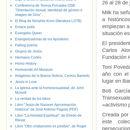
26 al 28 de 
Conferencia de Teresa Forcades OSB:
“Orientación sexual, identidad de género e
Milk ha seña
imagen de Dios” .
a históric
El Blog de Nimphie Knox (literatura LGTB)
empiezan a 
Enlace judío
situación e
Evangelio Queer.
Evangelizadoras de los Apóstoles
El presiden
Falling poems
Carlos Alo
Grupos de Jesús
Fundación H
Hermano Cortés
Homo History
Toni Poved
Homoerotic Art Museum
año con el 
Imágenes de la Buena Noticia, Cerezo Barredo
lugar en Ba
Jesús in Love
La iglesia ante la homosexualidad, de John
Boti Garcí
Mcneill
Transexuale
La verdad de los kikos
«activismo 
Libro "Jesús de Nazaret. Aproximación
histórica" de José Antonio Pagola (PDF)
Creada por 
Libro "La Amistad Espiritual", de Elredo de
Rieval.
este cole
Libro "Otro cristianismo es posible", de Roger
persecucion