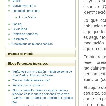
el yo es so
Música
Nuevos Miembros
disuelve. (Q
Pedagogía oracional
identificació
Lectio Divina
Lo que ocu
Poesía
habituales 
Sexualidad
algo que le
Tablón de Anuncios
es seguir fo
Testimonios
meditación
Una batería de buenas noticias
aquella se c
Enlaces de Interés
Frente a e
tener pre
Blogs Personales inclusivos
radicalment
"Artículos para la reflexión" – Blog personal de
pensamiento
Juan Carlos Urquhart de Barros.
atención (c
"Sedom. Indebidamente tuyo"
Anglicanum Scriptorium
El sujeto de
Blog de Jesús Donaire (acompañamiento y
esfuerza po
reflexión en favor de las personas creyentes
LGBTIQ+, de sus familiares, amigos, conocidos,
que, siempr
etc)
en el enga