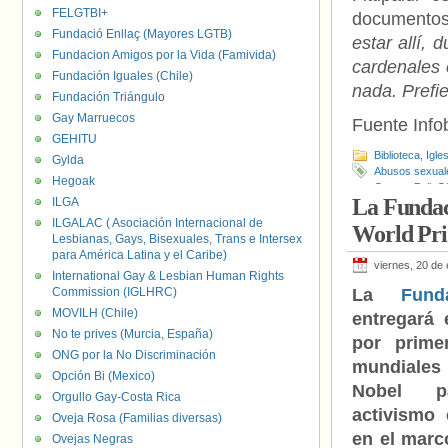
FELGTBI+
documentos
Fundació Enllaç (Mayores LGTB)
estar allí,
Fundacion Amigos por la Vida (Famivida)
cardenales 
Fundación Iguales (Chile)
nada. Prefie
Fundación Triángulo
Gay Marruecos
Fuente Infob
GEHITU
Biblioteca
,
Igle
Gylda
Abusos sexual
Hegoak
George Pell
,
Gi
La Fundac
ILGA
ILGALAC ( Asociación Internacional de
World Pri
Lesbianas, Gays, Bisexuales, Trans e Intersex
para América Latina y el Caribe)
viernes, 20 de
International Gay & Lesbian Human Rights
Commission (IGLHRC)
La
Fund
MOVILH (Chile)
entregará 
No te prives (Murcia, España)
por prime
ONG por la No Discriminación
mundiale
Opción Bi (Mexico)
Nobel p
Orgullo Gay-Costa Rica
activismo
Oveja Rosa (Familias diversas)
en el marc
Ovejas Negras