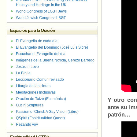
Rainbow Jews – Celebrating LGTB Jewish
History and Heritage in the UK
World Congress of LGBT Jews
World Jewish Congress LBGT
Espacios para la Oración
El Evangelio de cada día
El Evangelio del Domingo (José Luis Sicre)
Escuchar el Evangelio del día
Imágenes de la Buena Noticia, Cerezo Barredo
Jesús in Love
La Biblia
Leccionario Común revisado
Liturgia de las Horas
Meditaciones Inclusivas
Oración de Taizé (Ecuménica)
Y otro con
Out In Scriptures
ante su im
Passion of Christ: A Gay Vision (Libro)
patrón…
QSpirit (Espiritualidad Queer)
Rezando voy