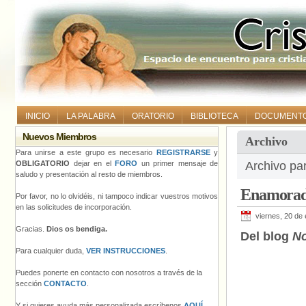
INICIO
LA PALABRA
ORATORIO
BIBLIOTECA
DOCUMENT
Nuevos Miembros
Archivo
Para unirse a este grupo es necesario
REGISTRARSE
y
OBLIGATORIO
dejar en el
FORO
un primer mensaje de
Archivo pa
saludo y presentación al resto de miembros.
Enamora
Por favor, no lo olvidéis, ni tampoco indicar vuestros motivos
en las solicitudes de incorporación.
viernes, 20 de
Gracias.
Dios os bendiga.
Del blog
No
Para cualquier duda,
VER INSTRUCCIONES
.
Puedes ponerte en contacto con nosotros a través de la
sección
CONTACTO
.
Y si quieres ayuda más personalizada escríbenos
AQUÍ