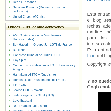
Redes Cristianas
Servicios Koinonia (Recursos bíblicos-
teológicos)
Esta entrad
United Church of Christ
el blog
Je
fechas ade
Enlaces LGTBI+ de otras confesiones
mártires, h
AMHO ( Asociación de Musulmanes
para las 
Homosexuales)
intersexuale
Beit Haverim – Groupe Juif LGTB de France
Esta entra
BuHozen
Congreso Mundial de Judíos LGBT
Icon
del bl
Gay Spirit
Copyright 
Guimel | Judíos Mexicanos LGTB, Familiares y
Amigos
Hamakom LGBTQI+ (Judaísmo)
Homosexuales musulmanes de Francia
Y no puedo
Islam Gay
Gogh canta
Jewish LGBT Network
Judíos argentinos GLBT (JAG)
Lovejihadspain
NCI Emanuel (Judaísmo)