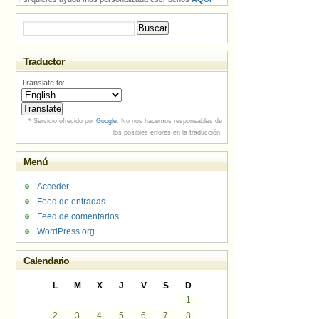
Buscar:
Traductor
Translate to:
* Servicio ofrecido por
Google
. No nos hacemos responsables de
los posibles errores en la traducción.
Menú
Acceder
Feed de entradas
Feed de comentarios
WordPress.org
Calendario
L
M
X
J
V
S
D
1
2
3
4
5
6
7
8