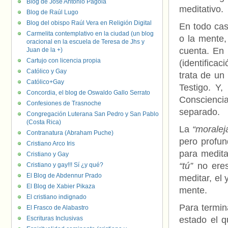
Blog de José Antonio Pagola
meditativo.
Blog de Raúl Lugo
Blog del obispo Raúl Vera en Religión Digital
En todo cas
Carmelita contemplativo en la ciudad (un blog
o la mente,
oracional en la escuela de Teresa de Jhs y
cuenta. En 
Juan de la +)
Cartujo con licencia propia
(identificac
Católico y Gay
trata de un 
Católico+Gay
Testigo. Y,
Concordia, el blog de Oswaldo Gallo Serrato
Conscienci
Confesiones de Trasnoche
separado.
Congregación Luterana San Pedro y San Pablo
(Costa Rica)
La
“moralej
Contranatura (Abraham Puche)
pero profun
Cristiano Arco Iris
para medit
Cristiano y Gay
“tú”
no eres
Cristiano y gay!!! Sí ¿y qué?
El Blog de Abdennur Prado
meditar, el
El Blog de Xabier Pikaza
mente.
El cristiano indignado
Para termin
El Frasco de Alabastro
Escrituras Inclusivas
estado el q