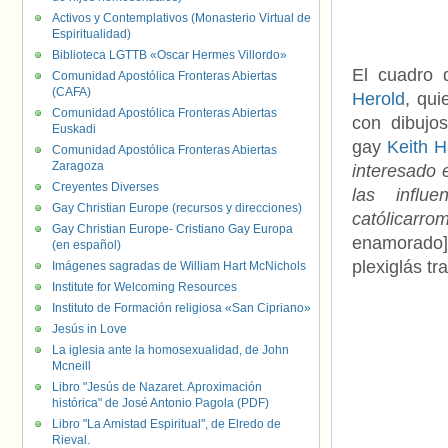
Activos y Contemplativos (Monasterio Virtual de
Espiritualidad)
Biblioteca LGTTB «Oscar Hermes Villordo»
El cuadro d
Comunidad Apostólica Fronteras Abiertas
(CAFA)
Herold
, qui
Comunidad Apostólica Fronteras Abiertas
con dibujos
Euskadi
gay
Keith H
Comunidad Apostólica Fronteras Abiertas
Zaragoza
interesado 
Creyentes Diverses
las influ
Gay Christian Europe (recursos y direcciones)
católicarro
Gay Christian Europe- Cristiano Gay Europa
enamorado]
(en español)
plexiglás tr
Imágenes sagradas de William Hart McNichols
Institute for Welcoming Resources
Instituto de Formación religiosa «San Cipriano»
Jesús in Love
La iglesia ante la homosexualidad, de John
Mcneill
Libro "Jesús de Nazaret. Aproximación
histórica" de José Antonio Pagola (PDF)
Libro "La Amistad Espiritual", de Elredo de
Rieval.