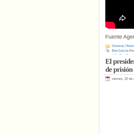
Fuente Age
General
,
Histo
Boti García Ro
Milk
,
Toni Pov
El presid
de prisión
viernes, 20 de