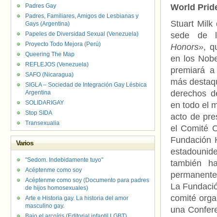
Padres Gay
World Prid
Padres, Familiares, Amigos de Lesbianas y
Stuart Milk
Gays (Argentina)
Papeles de Diversidad Sexual (Venezuela)
sede de 
Proyecto Todo Mejora (Perú)
Honors»
, q
Queering The Map
en los Nob
REFLEJOS (Venezuela)
premiará a 
SAFO (Nicaragua)
más destaqu
SIGLA – Sociedad de Integración Gay Lésbica
derechos d
Argentina
SOLIDARIGAY
en todo el 
Stop SIDA
acto de pre
Transexualia
el Comité O
Fundación H
Varios
estadounid
"Sedom. Indebidamente tuyo"
también h
Acéptenme como soy
permanente 
Acéptenme como soy (Documento para padres
La Fundació
de hijos homosexuales)
comité orga
Arte e Historia gay. La historia del amor
masculino gay.
una Confer
Bajo el arcoíris (Editorial infantil LGBT).