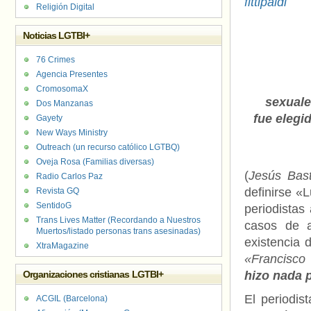
Religión Digital
Noticias LGTBI+
76 Crimes
Agencia Presentes
CromosomaX
sexuale
Dos Manzanas
fue elegi
Gayety
New Ways Ministry
Outreach (un recurso católico LGTBQ)
Oveja Rosa (Familias diversas)
(
Jesús Bast
Radio Carlos Paz
definirse «L
Revista GQ
SentidoG
periodistas
Trans Lives Matter (Recordando a Nuestros
casos de a
Muertos/listado personas trans asesinadas)
existencia 
XtraMagazine
«Francisco
Organizaciones cristianas LGTBI+
hizo nada p
El periodist
ACGIL (Barcelona)