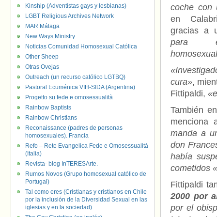
Kinship (Adventistas gays y lesbianas)
coche con 
LGBT Religious Archives Network
en Calabr
MAR Málaga
gracias a
New Ways Ministry
para en
Noticias Comunidad Homosexual Católica
homosexua
Other Sheep
Otras Ovejas
«Investiga
Outreach (un recurso católico LGTBQ)
cura»
, mien
Pastoral Ecuménica VIH-SIDA (Argentina)
Fittipaldi,
«e
Progetto su fede e omosessualità
Rainbow Baptists
También en 
Rainbow Christians
menciona 
Reconaissance (padres de personas
manda a un
homosexuales). Francia
don Frances
Refo – Rete Evangelica Fede e Omosessualità
(Italia)
había susp
Revista- blog InTERESArte.
cometidos «
Rumos Novos (Grupo homosexual católico de
Portugal)
Fittipaldi t
Tal como eres (Cristianas y cristianos en Chile
2000 por 
por la inclusión de la Diversidad Sexual en las
por el obis
iglesias y en la sociedad)