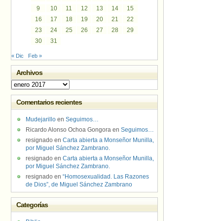
9
10
11
12
13
14
15
16
17
18
19
20
21
22
23
24
25
26
27
28
29
30
31
« Dic
Feb »
Archivos
Archivos
Comentarios recientes
Mudejarillo
en
Seguimos…
Ricardo Alonso Ochoa Gongora
en
Seguimos…
resignado
en
Carta abierta a Monseñor Munilla,
por Miguel Sánchez Zambrano.
resignado
en
Carta abierta a Monseñor Munilla,
por Miguel Sánchez Zambrano.
resignado
en
“Homosexualidad. Las Razones
de Dios”, de Miguel Sánchez Zambrano
Categorías