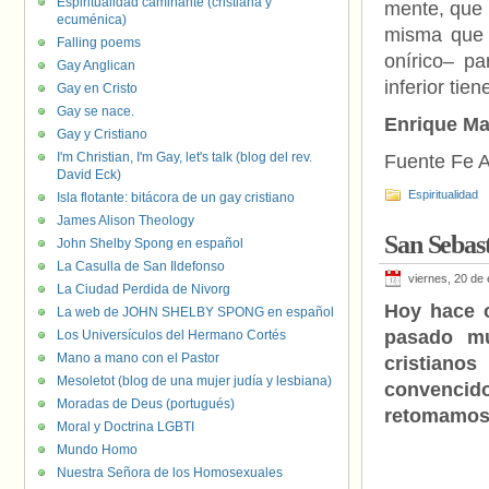
Espiritualidad caminante (cristiana y
mente, que f
ecuménica)
misma que 
Falling poems
onírico– pa
Gay Anglican
inferior tie
Gay en Cristo
Gay se nace.
Enrique Ma
Gay y Cristiano
I'm Christian, I'm Gay, let's talk (blog del rev.
Fuente Fe A
David Eck)
Espiritualidad
Isla flotante: bitácora de un gay cristiano
James Alison Theology
San Sebast
John Shelby Spong en español
La Casulla de San Ildefonso
viernes, 20 de
La Ciudad Perdida de Nivorg
Hoy hace 
La web de JOHN SHELBY SPONG en español
pasado mu
Los Universículos del Hermano Cortés
Mano a mano con el Pastor
cristiano
Mesoletot (blog de una mujer judía y lesbiana)
convencido
Moradas de Deus (portugués)
retomamos 
Moral y Doctrina LGBTI
Mundo Homo
Nuestra Señora de los Homosexuales