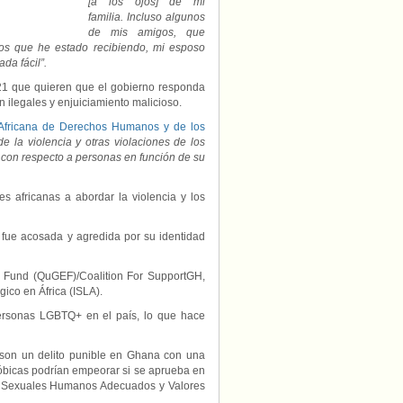
[a los ojos] de mi
familia. Incluso algunos
de mis amigos, que
tos que he estado recibiendo, mi esposo
da fácil”.
1 que quieren que el gobierno responda
ón ilegales y enjuiciamiento malicioso.
Africana de Derechos Humanos y de los
 la violencia y otras violaciones de los
 con respecto a personas en función de su
s africanas a abordar la violencia y los
fue acosada y agredida por su identidad
n Fund (QuGEF)/Coalition For SupportGH,
gico en África (ISLA).
personas LGBTQ+ en el país, lo que hace
o son un delito punible en Ghana con una
fóbicas podrían empeorar si se aprueba en
s Sexuales Humanos Adecuados y Valores