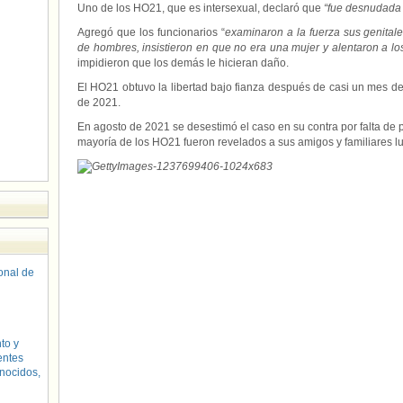
Uno de los HO21, que es intersexual, declaró que
“fue desnudada y
Agregó que los funcionarios “
examinaron a la fuerza sus genital
de hombres, insistieron en que no era una mujer y alentaron a los
impidieron que los demás le hicieran daño.
El HO21 obtuvo la libertad bajo fianza después de casi un mes de e
de 2021.
En agosto de 2021 se desestimó el caso en su contra por falta de 
mayoría de los HO21 fueron revelados a sus amigos y familiares lu
sonal de
to y
entes
nocidos,