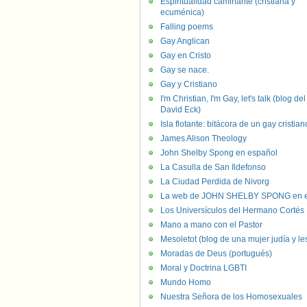
Espiritualidad caminante (cristiana y
ecuménica)
Falling poems
Gay Anglican
Gay en Cristo
Gay se nace.
Gay y Cristiano
I'm Christian, I'm Gay, let's talk (blog del
David Eck)
Isla flotante: bitácora de un gay cristian
James Alison Theology
John Shelby Spong en español
La Casulla de San Ildefonso
La Ciudad Perdida de Nivorg
La web de JOHN SHELBY SPONG en e
Los Universículos del Hermano Cortés
Mano a mano con el Pastor
Mesoletot (blog de una mujer judía y le
Moradas de Deus (portugués)
Moral y Doctrina LGBTI
Mundo Homo
Nuestra Señora de los Homosexuales