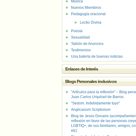
Música
Nuevos Miembros
Pedagogía oracional
Lectio Divina
Poesía
Sexualidad
Tablón de Anuncios
Testimonios
Una batería de buenas noticias
Enlaces de Interés
Blogs Personales inclusivos
"Artículos para la reflexión" – Blog per
Juan Carlos Urquhart de Barros.
"Sedom. Indebidamente tuyo"
Anglicanum Scriptorium
Blog de Jesús Donaire (acompañamien
reflexión en favor de las personas crey
LGBTIQ+, de sus familiares, amigos, co
etc)