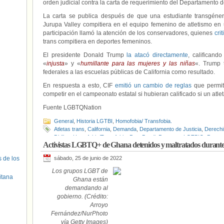
orden judicial contra la carta de requerimiento del Departamento de
La carta se publica después de que una estudiante transgéne
Jurupa Valley compitiera en el equipo femenino de atletismo en 
participación llamó la atención de los conservadores, quienes
cri
trans compitiera en deportes femeninos.
El presidente Donald Trump
la atacó directamente
, calificand
«
injusta
» y «
humillante para las mujeres y las niñas
«. Trump 
federales a las escuelas públicas de California como resultado.
En respuesta a esto, CIF
emitió un cambio de reglas
que permite
competir en el campeonato estatal si hubieran calificado si un atle
Fuente LGBTQNation
General
,
Historia LGTBI
,
Homofobia/ Transfobia.
Atletas trans
,
California
,
Demanda
,
Departamento de Justicia
,
Derech
Dhillon
,
Homofobia/Transfobia
,
Pam Bondi
,
Personas LGTBIQ
,
Person
Activistas LGBTQ+ de Ghana detenidos y maltratados durant
Bonta
s de los
sábado, 25 de junio de 2022
Los grupos LGBT de
itana
Ghana están
demandando al
gobierno. (Crédito:
Arroyo
Fernández/NurPhoto
vía Getty Images)