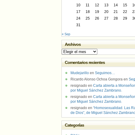
10
11
12
13
14
15
1
17
18
19
20
21
22
2
24
25
26
27
28
29
3
31
« Sep
Archivos
Archivos
Comentarios recientes
Mudejarillo
en
Seguimos…
Ricardo Alonso Ochoa Gongora
en
Se
resignado
en
Carta abierta a Monseñor
por Miguel Sánchez Zambrano.
resignado
en
Carta abierta a Monseñor
por Miguel Sánchez Zambrano.
resignado
en
“Homosexualidad. Las R
de Dios”, de Miguel Sánchez Zambran
Categorías