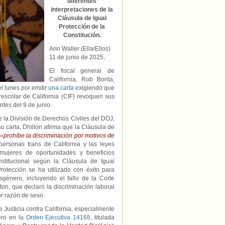
diferentes
exigencia
interpretaciones de la
«inconstitucional»
Cláusula de Igual
de
Protección de la
prohibir
Constitución.
la
participación
Arin Waller (Ella/Ellos)
de
11 de junio de 2025,
atletas
trans.
El fiscal general de
California, Rob Bonta,
l lunes por emitir
una carta
exigiendo que
erescolar de California (CIF) revoquen sus
antes del 9 de junio.
e la División de Derechos Civiles del DOJ,
carta, Dhillon afirma que la Cláusula de
 «
prohíbe la discriminación por motivos de
 personas trans de California y las leyes
 mujeres de oportunidades y beneficios
onstitucional según la Cláusula de Igual
rotección se ha utilizado con éxito para
sgénero, incluyendo el fallo de la Corte
n, que declaró la discriminación laboral
r razón de sexo.
Justicia contra California, especialmente
ero en la
Orden Ejecutiva 14168
, titulada