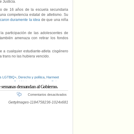
 Justicia.
ro de 16 años de la escuela secundaria
una competencia estatal de atletismo. Su
ticaron duramente la idea
de que una niña
o la participación de las adolescentes de
también amenaza con retirar los fondos
 a cualquier estudiante-atleta cisgénero
ta trans no las hubiera vencido.
is LGTBIQ+
,
Derecho y política
,
Harmeet
as trans
,
Prohibiciones deportivas
,
Rob
e semanas demandan al Gobierno.
en
Comentarios desactivados
Activistas
LGBTQ+
de
Ghana
detenidos
y
maltratados
durante