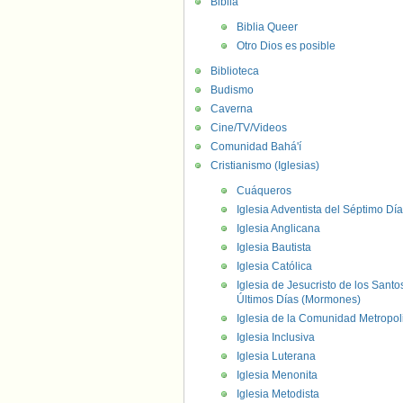
Biblia
Biblia Queer
Otro Dios es posible
Biblioteca
Budismo
Caverna
Cine/TV/Videos
Comunidad Bahá'í
Cristianismo (Iglesias)
Cuáqueros
Iglesia Adventista del Séptimo Día
Iglesia Anglicana
Iglesia Bautista
Iglesia Católica
Iglesia de Jesucristo de los Santo
Últimos Días (Mormones)
Iglesia de la Comunidad Metropol
Iglesia Inclusiva
Iglesia Luterana
Iglesia Menonita
Iglesia Metodista