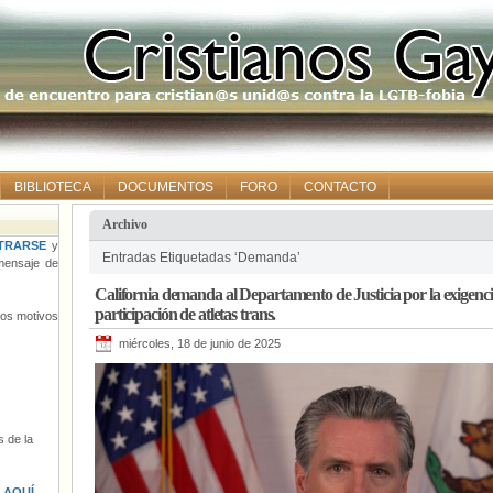
BIBLIOTECA
DOCUMENTOS
FORO
CONTACTO
Archivo
TRARSE
y
Entradas Etiquetadas ‘Demanda’
ensaje de
California demanda al Departamento de Justicia por la exigencia
participación de atletas trans.
tros motivos
miércoles, 18 de junio de 2025
 de la
s
AQUÍ