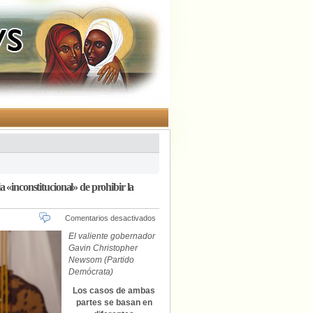
 «inconstitucional» de prohibir la
en
Comentarios desactivados
California
El valiente gobernador
demanda
Gavin Christopher
al
Newsom (Partido
Departamento
Demócrata)
de
Justicia
Los casos de ambas
por
partes se basan en
la