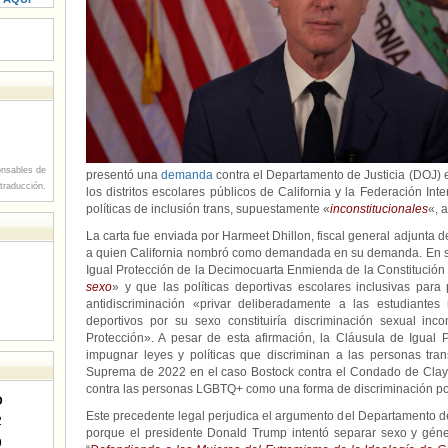
nsables de
presentó una
demanda
contra el Departamento de Justicia (DOJ) e
 traducción.
los distritos escolares públicos de California y la Federación Int
políticas de inclusión trans, supuestamente «
inconstitucionales
«, 
La carta fue enviada por Harmeet Dhillon, fiscal general adjunta d
a quien California nombró como demandada en su demanda. En su 
Igual Protección de la Decimocuarta Enmienda de la Constitución
sexo
» y que las políticas deportivas escolares inclusivas para
antidiscriminación «privar deliberadamente a las estudiantes
deportivos por su sexo constituiría discriminación sexual inc
Protección». A pesar de esta afirmación, la Cláusula de Igual P
impugnar leyes y políticas que discriminan a las personas tran
Suprema de 2022 en el caso Bostock contra el Condado de Clayto
contra las personas LGBTQ+ como una forma de discriminación po
D
Este precedente legal perjudica el argumento del Departamento de 
2
porque el presidente Donald Trump intentó separar sexo y gén
9