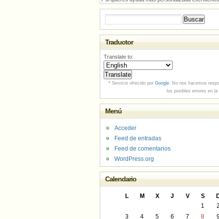
Buscar:
Traductor
Translate to:
* Servicio ofrecido por
Google
. No nos hacemos respo
los posibles errores en la
Menú
Acceder
Feed de entradas
Feed de comentarios
WordPress.org
Calendario
L
M
X
J
V
S
1
3
4
5
6
7
8