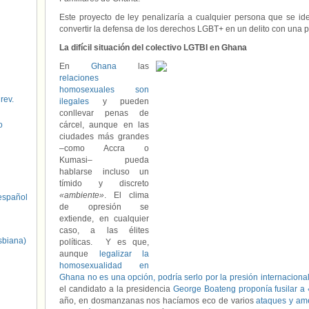
Este proyecto de ley penalizaría a cualquier persona que se i
convertir la defensa de los derechos LGBT+ en un delito con una p
La difícil situación del colectivo LGTBI en Ghana
En
Ghana
las
relaciones
homosexuales son
 rev.
ilegales
y pueden
conllevar penas de
o
cárcel, aunque en las
ciudades más grandes
–como Accra o
Kumasi– pueda
hablarse incluso un
tímido y discreto
«ambiente»
. El clima
spañol
de opresión se
extiende, en cualquier
caso, a las élites
sbiana)
políticas. Y es que,
aunque
legalizar la
homosexualidad en
Ghana no es una opción, podría serlo por la presión internaciona
el candidato a la presidencia
George Boateng proponía fusilar a
año, en dosmanzanas nos hacíamos eco de varios
ataques y am