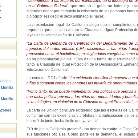
“
Defendiendo a las Mujeres del Extremismo de la Ideología de G
6
en el Gobierno Federal
”, que ordenó al gobierno federal y a l
federales negar por completo la existencia de las personas trans y
3
biológico” (es decir, el sexo asignado al nacer).
0
La presentación legal de California alega que el cumplimiento 
requeriría que el estado violara la Cláusula de Igual Protección 
leyes antidiscriminación de California.
“
La Carta de Demanda de Certificación del Departamento de Just
agencias del orden público (LEA) discriminar a las niñas tran
preescolar hasta el bachillerato, excluyéndolas categóricamente 
en su presentación judicial. “Esta es una forma de discriminación 
tanto la Cláusula de Igual Protección de la Decimocuarta Enmien
Educación de California”.
La carta del DOJ añade: “
La evidencia científica demuestra que alt
guimos…
niñas a competir contra los hombres las privaría de oportunidades
 Munilla,
“
Por lo tanto, no se puede implementar una política que permita a 
que dicha política privaría a las niñas de oportunidades y benefi
 Munilla,
sexo biológico, en violación de la Cláusula de Igual Protección
”, e
azones
La carta de Dhillon concluye exigiendo que las escuelas de Califor
o
cumplirán con las exigencias y prohibirán la participación de los a
lunes 9 de junio, fecha límite que ya venció.
El 9 de junio, California presentó una demanda contra la Fiscal 
sus funciones oficiales. Como parte de la demanda, el estado s