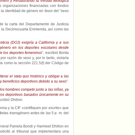
énero y Restaurando la Verdad Biológica
as organizaciones financiadas con fondos
 la identidad de género en favor del “sexo
de la carta del Departamento de Justicia
de la Decimocuarta Enmienda, así como las
icia (DOJ) exigiría a California y a sus
sgénero en los deportes escolares desde
de los deportes femeninos
”, escribió Bonta
por razón de sexo y, por lo tanto, violaría
da como la sección 221.5(f) del Código de
erar el statu quo histórico y obligar a las
 y beneficios deportivos debido a su sexo
”.
los hombres competir junto a las niñas, ya
cios deportivos basados ​​únicamente en su
scribió Dhillon.
nia y la CIF «certifiquen por escrito» que
tletas transgénero antes de las 5 p. m. del
General Pamela Bondi y Harmeet Dhillon en
olicitó al tribunal que implementara una