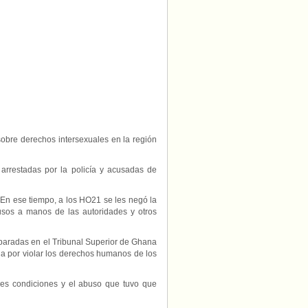
semanas
demandan
al
Gobierno.
sobre derechos intersexuales en la región
arrestadas por la policía y acusadas de
 En ese tiempo, a los HO21 se les negó la
busos a manos de las autoridades y otros
paradas en el Tribunal Superior de Ghana
na por violar los derechos humanos de los
bles condiciones y el abuso que tuvo que