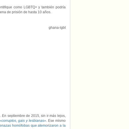
dentifique como LGBTQ+ y también podría
ena de prisión de hasta 10 años.
l
. En septiembre de 2015, sin ir más lejos,
«corruptos, gais y lesbianas»
. Ese mismo
enazas homófobas que atemorizaron a la