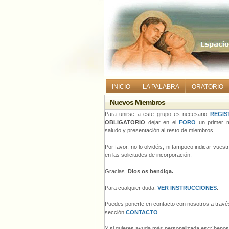
INICIO
LA PALABRA
ORATORIO
Nuevos Miembros
Para unirse a este grupo es necesario
REGIS
OBLIGATORIO
dejar en el
FORO
un primer m
saludo y presentación al resto de miembros.
Por favor, no lo olvidéis, ni tampoco indicar vues
en las solicitudes de incorporación.
Gracias.
Dios os bendiga.
Para cualquier duda,
VER INSTRUCCIONES
.
Puedes ponerte en contacto con nosotros a través
sección
CONTACTO
.
Y si quieres ayuda más personalizada escríbeno