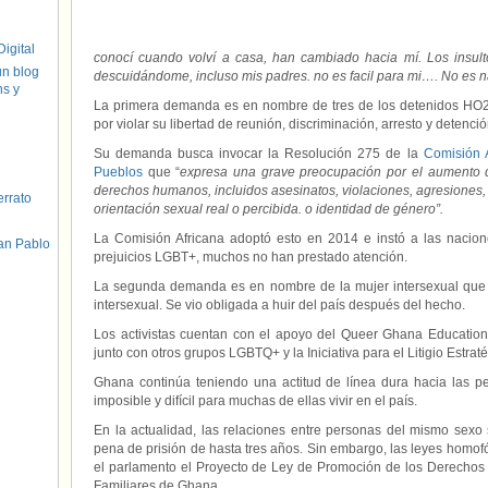
igital
conocí cuando volví a casa, han cambiado hacia mí. Los insul
un blog
descuidándome, incluso mis padres. no es facil para mi…. No es na
hs y
La primera demanda es en nombre de tres de los detenidos HO2
por violar su libertad de reunión, discriminación, arresto y detenci
Su demanda busca invocar la Resolución 275 de la
Comisión 
Pueblos
que “
expresa una grave preocupación por el aumento de
derechos humanos, incluidos asesinatos, violaciones, agresiones,
errato
orientación sexual real o percibida. o identidad de género”.
La Comisión Africana adoptó esto en 2014 e instó a las nacione
an Pablo
prejuicios LGBT+, muchos no han prestado atención.
La segunda demanda es en nombre de la mujer intersexual que 
intersexual. Se vio obligada a huir del país después del hecho.
Los activistas cuentan con el apoyo del Queer Ghana Educatio
junto con otros grupos LGBTQ+ y la Iniciativa para el Litigio Estraté
Ghana continúa teniendo una actitud de línea dura hacia las 
imposible y difícil para muchas de ellas vivir en el país.
En la actualidad, las relaciones entre personas del mismo sex
pena de prisión de hasta tres años. Sin embargo, las leyes homo
el parlamento el Proyecto de Ley de Promoción de los Derecho
Familiares de Ghana.