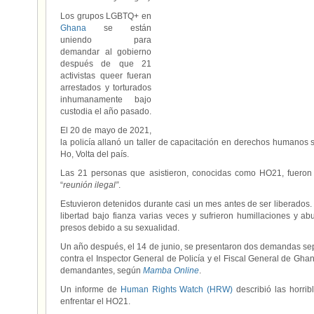
Los grupos LGBTQ+ en
Ghana
se están
uniendo para
demandar al gobierno
después de que 21
activistas queer fueran
arrestados y torturados
inhumanamente bajo
custodia el año pasado.
El 20 de mayo de 2021,
la policía allanó un taller de capacitación en derechos humanos 
Ho, Volta del país.
Las 21 personas que asistieron, conocidas como HO21, fueron 
“
reunión ilegal”
.
Estuvieron detenidos durante casi un mes antes de ser liberados.
libertad bajo fianza varias veces y sufrieron humillaciones y a
presos debido a su sexualidad.
Un año después, el 14 de junio, se presentaron dos demandas se
contra el Inspector General de Policía y el Fiscal General de Gha
demandantes, según
Mamba Online
.
Un informe de
Human Rights Watch (HRW)
describió las horri
enfrentar el HO21.