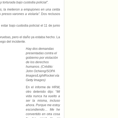
 torturada bajo custodia policial”.
es, la metieron a empujones en una celda
 presos varones a violarla”
. Dos reclusos
star bajo custodia policial el 11 de junio
pruebas, pero el daño ya estaba hecho. La
ego del incidente.
Hay dos demandas
presentadas contra el
gobierno por violación
de los derechos
humanos. (Crédito:
John Ochieng/SOPA
Images/LightRocket vía
Getty Images)
En el informe de HRW,
otro detenido dijo: “
Mi
vida nunca ha vuelto a
ser la misma, incluso
ahora. Porque me estoy
escondiendo… Me he
convertido en otra cosa