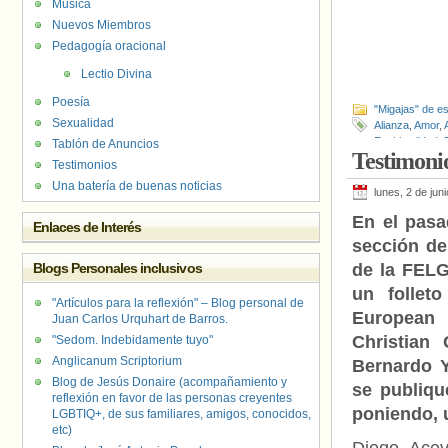
Música
Nuevos Miembros
Pedagogía oracional
Lectio Divina
Poesía
"Migajas" de es
Sexualidad
Alianza
,
Amor
,
Espiritualidad
,
Tablón de Anuncios
Testimoni
Testimonios
Una batería de buenas noticias
lunes, 2 de jun
En el pasa
Enlaces de Interés
sección de
Blogs Personales inclusivos
de la FEL
un follet
"Artículos para la reflexión" – Blog personal de
European
Juan Carlos Urquhart de Barros.
Christian
"Sedom. Indebidamente tuyo"
Anglicanum Scriptorium
Bernardo 
Blog de Jesús Donaire (acompañamiento y
se publiqu
reflexión en favor de las personas creyentes
poniendo, u
LGBTIQ+, de sus familiares, amigos, conocidos,
etc)