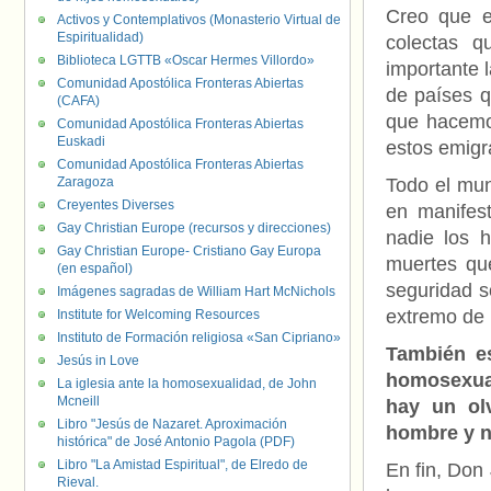
Creo que e
Activos y Contemplativos (Monasterio Virtual de
Espiritualidad)
colectas 
Biblioteca LGTTB «Oscar Hermes Villordo»
importante 
Comunidad Apostólica Fronteras Abiertas
de países q
(CAFA)
que hacemo
Comunidad Apostólica Fronteras Abiertas
Euskadi
estos emigra
Comunidad Apostólica Fronteras Abiertas
Zaragoza
Todo el mun
Creyentes Diverses
en manifes
Gay Christian Europe (recursos y direcciones)
nadie los 
Gay Christian Europe- Cristiano Gay Europa
muertes que
(en español)
seguridad s
Imágenes sagradas de William Hart McNichols
extremo de 
Institute for Welcoming Resources
Instituto de Formación religiosa «San Cipriano»
También e
Jesús in Love
homosexual
La iglesia ante la homosexualidad, de John
Mcneill
hay un ol
Libro "Jesús de Nazaret. Aproximación
hombre y n
histórica" de José Antonio Pagola (PDF)
Libro "La Amistad Espiritual", de Elredo de
En fin, Don 
Rieval.