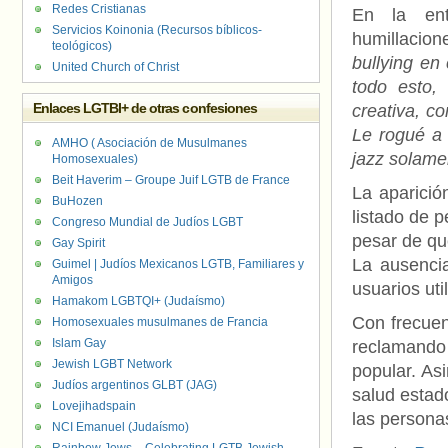
Redes Cristianas
En la ent
Servicios Koinonia (Recursos bíblicos-
humillacio
teológicos)
bullying en
United Church of Christ
todo esto,
Enlaces LGTBI+ de otras confesiones
creativa, c
Le rogué a 
AMHO ( Asociación de Musulmanes
jazz solame
Homosexuales)
Beit Haverim – Groupe Juif LGTB de France
La aparició
BuHozen
listado de 
Congreso Mundial de Judíos LGBT
pesar de que
Gay Spirit
La ausenci
Guimel | Judíos Mexicanos LGTB, Familiares y
Amigos
usuarios uti
Hamakom LGBTQI+ (Judaísmo)
Con frecuen
Homosexuales musulmanes de Francia
Islam Gay
reclamando
Jewish LGBT Network
popular. As
Judíos argentinos GLBT (JAG)
salud estad
Lovejihadspain
las persona
NCI Emanuel (Judaísmo)