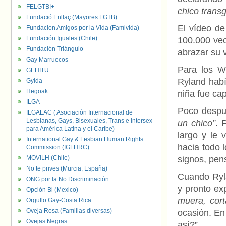
FELGTBI+
chico trans
Fundació Enllaç (Mayores LGTB)
El vídeo de
Fundacion Amigos por la Vida (Famivida)
Fundación Iguales (Chile)
100.000 vec
Fundación Triángulo
abrazar su 
Gay Marruecos
Para los Wh
GEHITU
Ryland habí
Gylda
Hegoak
niña fue ca
ILGA
Poco despué
ILGALAC ( Asociación Internacional de
Lesbianas, Gays, Bisexuales, Trans e Intersex
un chico”
. 
para América Latina y el Caribe)
largo y le 
International Gay & Lesbian Human Rights
hacia todo l
Commission (IGLHRC)
MOVILH (Chile)
signos, pen
No te prives (Murcia, España)
Cuando Ryla
ONG por la No Discriminación
y pronto ex
Opción Bi (Mexico)
muera, cort
Orgullo Gay-Costa Rica
Oveja Rosa (Familias diversas)
ocasión. En
Ovejas Negras
así?”