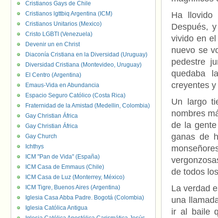
Cristianos Gays de Chile
Cristianos lgttbiq Argentina (ICM)
Ha llovido
Cristianos Unitarios (Mexico)
Después, y
Cristo LGBTI (Venezuela)
vivido en e
Devenir un en Christ
nuevo se vo
Diaconía Cristiana en la Diversidad (Uruguay)
pedestre ju
Diversidad Cristiana (Montevideo, Uruguay)
quedaba la
El Centro (Argentina)
creyentes y
Emaus-Vida en Abundancia
Espacio Seguro Católico (Costa Rica)
Un largo t
Fraternidad de la Amistad (Medellin, Colombia)
nombres más
Gay Christian África
de la gente
Gay Christian África
ganas de ha
Gay Church
Ichthys
monseñores
ICM "Pan de Vida" (España)
vergonzosas
ICM Casa de Emmaus (Chile)
de todos los
ICM Casa de Luz (Monterrey, México)
La verdad e
ICM Tigre, Buenos Aires (Argentina)
Iglesia Casa Abba Padre. Bogotá (Colombia)
una llamada
Iglesia Católica Antigua
ir al baile