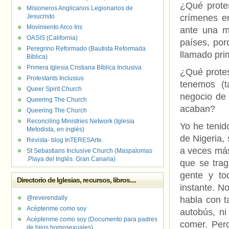
¿Qué protes
Misioneros Anglicanos Legionarios de
Jesucristo
crímenes en
Movimiento Arco Iris
ante una m
OASIS (California)
países, por
Peregrino Reformado (Bautista Reformada
llamado pr
Bíblica)
Primera Iglesia Cristiana Bíblica Inclusiva
¿Qué protes
Protestants Inclusius
tenemos (t
Queer Spirit Church
negocio de
Queering The Church
acaban?
Queering The Church
Reconciling Ministries Network (Iglesia
Yo he tenid
Metodista, en inglés)
de Nigeria,
Revista- blog InTERESArte.
a veces más 
St Sebastians Inclusive Church (Maspalomas
.Playa del Inglés. Gran Canaria)
que se trag
gente y to
Directorio de Iglesias, recursos, libros....
instante. N
@reverendally
habla con t
Acéptenme como soy
autobús, ni
Acéptenme como soy (Documento para padres
comer. Pero
de hijos homosexuales)