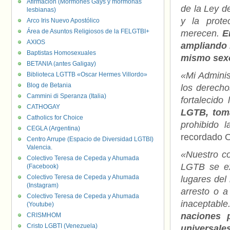
Afirmación (Mormones Gays y mormonas
de la Ley de
lesbianas)
y la prote
Arco Iris Nuevo Apostólico
Área de Asuntos Religiosos de la FELGTBI+
merecen.
En
AXIOS
ampliando l
Baptistas Homosexuales
mismo sex
BETANIA (antes Galigay)
«Mi Adminis
Biblioteca LGTTB «Oscar Hermes Villordo»
Blog de Betania
los derech
Cammini di Speranza (Italia)
fortalecido 
CATHOGAY
LGTB, toma
Catholics for Choice
prohibido l
CEGLA (Argentina)
recordado 
Centro Arrupe (Espacio de Diversidad LGTBI)
Valencia.
«Nuestro c
Colectivo Teresa de Cepeda y Ahumada
LGTB se ex
(Facebook)
Colectivo Teresa de Cepeda y Ahumada
lugares del
(Instagram)
arresto o a
Colectivo Teresa de Cepeda y Ahumada
inaceptabl
(Youtube)
naciones 
CRISMHOM
Cristo LGBTI (Venezuela)
universale