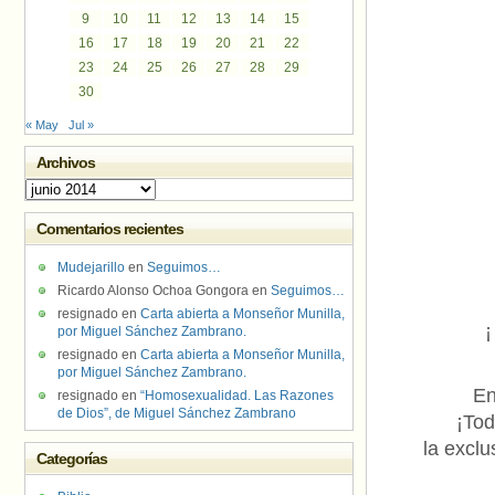
9
10
11
12
13
14
15
16
17
18
19
20
21
22
23
24
25
26
27
28
29
30
« May
Jul »
Archivos
Archivos
Comentarios recientes
Mudejarillo
en
Seguimos…
Ricardo Alonso Ochoa Gongora
en
Seguimos…
resignado
en
Carta abierta a Monseñor Munilla,
¡
por Miguel Sánchez Zambrano.
resignado
en
Carta abierta a Monseñor Munilla,
por Miguel Sánchez Zambrano.
En
resignado
en
“Homosexualidad. Las Razones
de Dios”, de Miguel Sánchez Zambrano
¡Tod
la exclu
Categorías