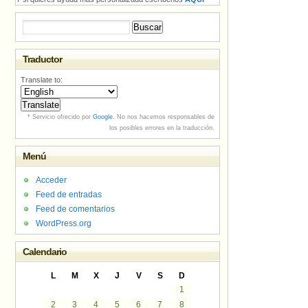
Buscar:
Traductor
Translate to:
* Servicio ofrecido por
Google
. No nos hacemos responsables de
los posibles errores en la traducción.
Menú
Acceder
Feed de entradas
Feed de comentarios
WordPress.org
Calendario
L
M
X
J
V
S
D
1
2
3
4
5
6
7
8