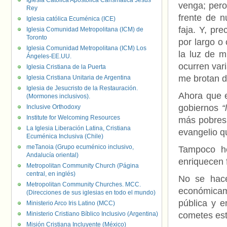
Iglesia Católica Apostólica Carismática Jesús
venga; pero
Rey
frente de n
Iglesia católica Ecuménica (ICE)
faja. Y, pr
Iglesia Comunidad Metropolitana (ICM) de
Toronto
por largo o
Iglesia Comunidad Metropolitana (ICM) Los
la luz de 
Ángeles-EE.UU.
ocurren var
Iglesia Cristiana de la Puerta
me brotan d
Iglesia Cristiana Unitaria de Argentina
Iglesia de Jesucristo de la Restauración.
Ahora que e
(Mormones inclusivos).
gobiernos
“
Inclusive Orthodoxy
Institute for Welcoming Resources
más pobres,
La Iglesia Liberación Latina, Cristiana
evangelio q
Ecuménica Inclusiva (Chile)
meTanoia (Grupo ecuménico inclusivo,
Tampoco he
Andalucía oriental)
enriquecen 
Metropolitan Community Church (Página
central, en inglés)
No se hace
Metropolitan Community Churches. MCC.
económicam
(Direcciones de sus iglesias en todo el mundo)
pública y 
Ministerio Arco Iris Latino (MCC)
Ministerio Cristiano Bíblico Inclusivo (Argentina)
cometes est
Misión Cristiana Incluyente (México)