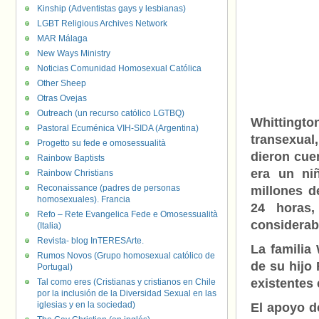
Kinship (Adventistas gays y lesbianas)
LGBT Religious Archives Network
MAR Málaga
New Ways Ministry
Noticias Comunidad Homosexual Católica
Other Sheep
Otras Ovejas
Outreach (un recurso católico LGTBQ)
Whittingto
Pastoral Ecuménica VIH-SIDA (Argentina)
transexual,
Progetto su fede e omosessualità
dieron cue
Rainbow Baptists
era un ni
Rainbow Christians
Reconaissance (padres de personas
millones d
homosexuales). Francia
24 horas
Refo – Rete Evangelica Fede e Omosessualità
considerab
(Italia)
Revista- blog InTERESArte.
La familia
Rumos Novos (Grupo homosexual católico de
de su hijo
Portugal)
existentes 
Tal como eres (Cristianas y cristianos en Chile
por la inclusión de la Diversidad Sexual en las
iglesias y en la sociedad)
El apoyo d