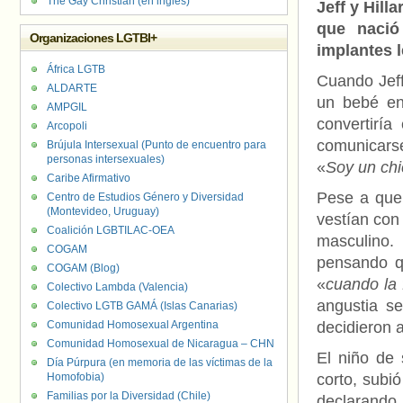
The Gay Christian (en inglés)
Jeff y Hill
que nació
Organizaciones LGTBI+
implantes 
África LGTB
Cuando Jeff
ALDARTE
un bebé en
AMPGIL
convertirí
Arcopoli
comunicarse
Brújula Intersexual (Punto de encuentro para
personas intersexuales)
«
Soy un chi
Caribe Afirmativo
Pese a que 
Centro de Estudios Género y Diversidad
(Montevideo, Uruguay)
vestían con
Coalición LGBTILAC-OEA
masculino. 
COGAM
pensando q
COGAM (Blog)
«
cuando la 
Colectivo Lambda (Valencia)
angustia s
Colectivo LGTB GAMÁ (Islas Canarias)
Comunidad Homosexual Argentina
decidieron 
Comunidad Homosexual de Nicaragua – CHN
El niño de 
Día Púrpura (en memoria de las víctimas de la
Homofobia)
corto, subi
Familias por la Diversidad (Chile)
declarando 