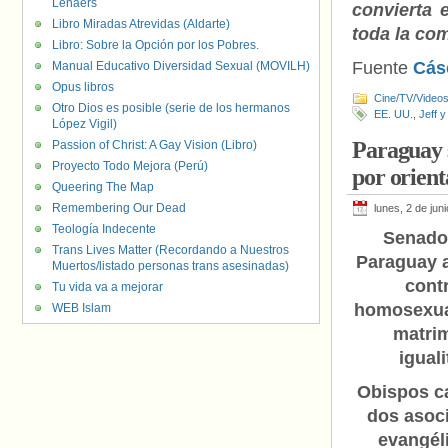
Lenaers
convierta 
Libro Miradas Atrevidas (Aldarte)
toda la c
Libro: Sobre la Opción por los Pobres.
Fuente
Cás
Manual Educativo Diversidad Sexual (MOVILH)
Opus libros
Cine/TV/Video
Otro Dios es posible (serie de los hermanos
EE. UU.
,
Jeff y
López Vigil)
Paraguay s
Passion of Christ: A Gay Vision (Libro)
Proyecto Todo Mejora (Perú)
por orient
Queering The Map
Remembering Our Dead
lunes, 2 de jun
Teología Indecente
Senado
Trans Lives Matter (Recordando a Nuestros
Paraguay 
Muertos/listado personas trans asesinadas)
contr
Tu vida va a mejorar
homosexual
WEB Islam
matri
iguali
Obispos ca
dos asoc
evangél