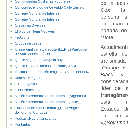
Comunidades Cristianas Populares
de la actr
Concordia, el blog de Oswaldo Gallo Serrato
Cox
, la 
Consejo Mundial de Iglesias
persona tr
Consejo Mundial de Iglesias
en aparec
Creyentes Diverses
portada de 
El blog de Henri Nouwen
‘Time’
.
Fe Adulta
Grupos de Jesús
Actualmente
Iglesia Anglicana Zaragoza (I.E.R.E) Parroquia
estrella d
de San Andres Apóstol
Iglesia según el Evangelio hoy
transmitida 
Iglesia Unida (Carolina del Norte, USA)
‘
Orange i
Instituto de Formación religiosa «San Cipriano»
Black’
y h
Kairos Evangelio
consider
La otra Iglesia.
líder del 
Lupa Protestante
transgéner
Misión Sacerdotal Tercermundista (Argentina)
está rec
Misión Sacerdotal Tercermundista (Chile)
Parroquia de San Esteban (Iglesia Anglicana
Estados U
de Toronto, Canadá)
un discurs
PodcastyRadio (Cristianos)
«¿Soy una 
Por tantas