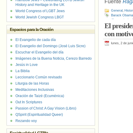
Rainbow Jews – Celebrating LGTB Jewish
Fuente
Rag
History and Heritage in the UK
General
,
Histo
World Congress of LGBT Jews
Barack Obama
World Jewish Congress LBGT
‘Orange is the
El presid
Espacios para la Oración
con motiv
El Evangelio de cada día
lunes, 2 de jun
El Evangelio del Domingo (José Luis Sicre)
Escuchar el Evangelio del día
Imágenes de la Buena Noticia, Cerezo Barredo
Jesús in Love
La Biblia
Leccionario Común revisado
Liturgia de las Horas
Meditaciones Inclusivas
Oración de Taizé (Ecuménica)
Out In Scriptures
Passion of Christ: A Gay Vision (Libro)
QSpirit (Espiritualidad Queer)
Rezando voy