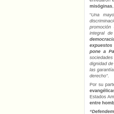
enredaron 
misóginas
“
Una mayo
discriminac
promoción 
integral de
democraci
expuestos
pone a Pa
sociedades 
dignidad de
las garantí
derecho”
.
Por su part
evangélica
Estados Am
entre homb
“Defendemo