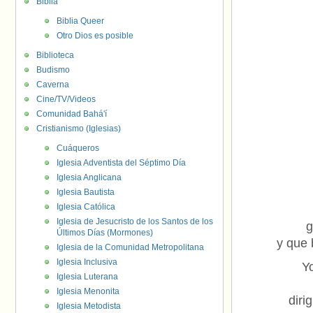
Biblia
Biblia Queer
Otro Dios es posible
Biblioteca
Budismo
Caverna
Cine/TV/Videos
Comunidad Bahá'í
Cristianismo (Iglesias)
Cuáqueros
Iglesia Adventista del Séptimo Día
Iglesia Anglicana
Iglesia Bautista
Iglesia Católica
Iglesia de Jesucristo de los Santos de los
g
Últimos Días (Mormones)
y que 
Iglesia de la Comunidad Metropolitana
Iglesia Inclusiva
Y
Iglesia Luterana
Iglesia Menonita
diri
Iglesia Metodista