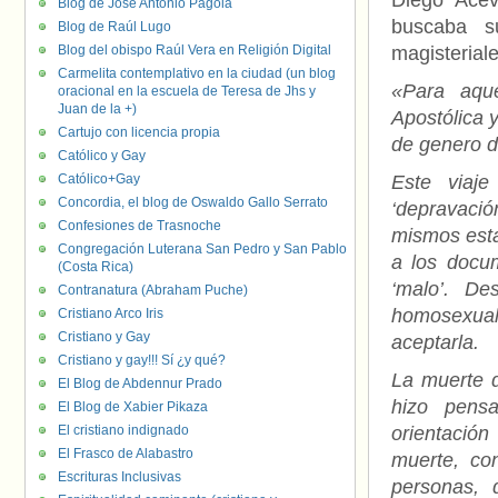
Diego Ace
Blog de José Antonio Pagola
buscaba s
Blog de Raúl Lugo
Blog del obispo Raúl Vera en Religión Digital
magisteriale
Carmelita contemplativo en la ciudad (un blog
«Para aque
oracional en la escuela de Teresa de Jhs y
Juan de la +)
Apostólica 
Cartujo con licencia propia
de genero d
Católico y Gay
Católico+Gay
Este viaj
Concordia, el blog de Oswaldo Gallo Serrato
‘depravaci
Confesiones de Trasnoche
mismos est
Congregación Luterana San Pedro y San Pablo
a los docum
(Costa Rica)
‘malo’. D
Contranatura (Abraham Puche)
homosexual
Cristiano Arco Iris
Cristiano y Gay
aceptarla.
Cristiano y gay!!! Sí ¿y qué?
La muerte d
El Blog de Abdennur Prado
hizo pens
El Blog de Xabier Pikaza
El cristiano indignado
orientació
El Frasco de Alabastro
muerte, co
Escrituras Inclusivas
personas, 