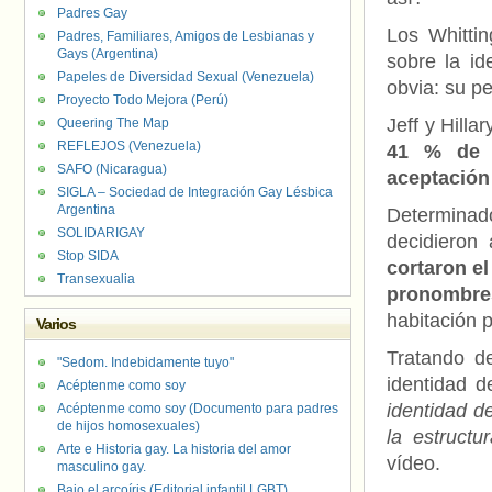
Padres Gay
Los Whitti
Padres, Familiares, Amigos de Lesbianas y
Gays (Argentina)
sobre la id
Papeles de Diversidad Sexual (Venezuela)
obvia: su p
Proyecto Todo Mejora (Perú)
Jeff y Hilla
Queering The Map
REFLEJOS (Venezuela)
41 % de l
SAFO (Nicaragua)
aceptación
SIGLA – Sociedad de Integración Gay Lésbica
Argentina
Determinado
SOLIDARIGAY
decidieron
Stop SIDA
cortaron el
Transexualia
pronombres
habitación 
Varios
Tratando de
"Sedom. Indebidamente tuyo"
identidad d
Acéptenme como soy
identidad d
Acéptenme como soy (Documento para padres
de hijos homosexuales)
la estructu
Arte e Historia gay. La historia del amor
vídeo.
masculino gay.
Bajo el arcoíris (Editorial infantil LGBT).