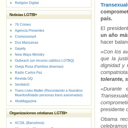
Religión Digital
Transexua
comprometi
Noticias LGTBI+
país.
76 Crimes
El preside
Agencia Presentes
un año más
CromosomaX
hacer balanc
Dos Manzanas
Gayety
«
Con los a
New Ways Ministry
que la just
Outreach (un recurso católico LGTBQ)
dignidad y 
Oveja Rosa (Familias diversas)
compatriot
Radio Carlos Paz
tolerante, 
Revista GQ
SentidoG
«Durante 
Trans Lives Matter (Recordando a Nuestros
Transexua
Muertos/listado personas trans asesinadas)
XtraMagazine
comprometi
presidente 
Organizaciones cristianas LGTBI+
Obama rec
ACGIL (Barcelona)
celebramos 