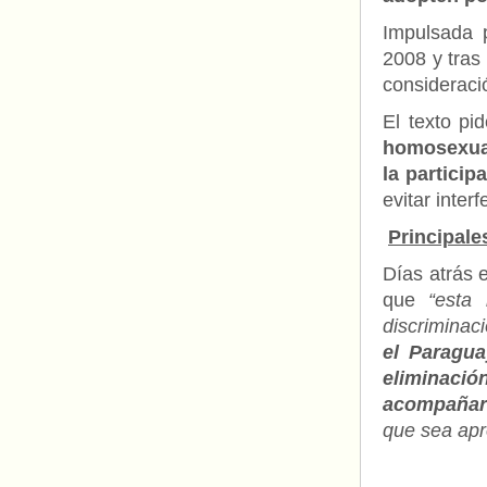
Impulsada p
2008 y tras
consideraci
El texto pi
homosexual
la particip
evitar inter
Principale
Días atrás 
que
“esta 
discriminac
el Paragua
eliminació
acompañará
que sea apr