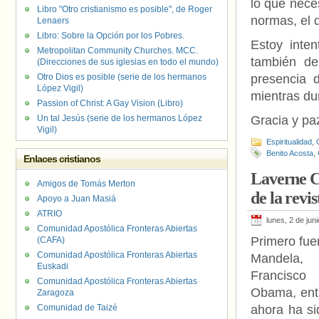
lo que neces
Libro "Otro cristianismo es posible", de Roger
normas, el 
Lenaers
Libro: Sobre la Opción por los Pobres.
Estoy inten
Metropolitan Community Churches. MCC.
también de
(Direcciones de sus iglesias en todo el mundo)
Otro Dios es posible (serie de los hermanos
presencia 
López Vigil)
mientras du
Passion of Christ: A Gay Vision (Libro)
Un tal Jesús (serie de los hermanos López
Gracia y pa
Vigil)
Espiritualidad
,
Benito Acosta
,
Enlaces cristianos
Laverne Co
Amigos de Tomás Merton
de la rev
Apoyo a Juan Masiá
ATRIO
lunes, 2 de jun
Comunidad Apostólica Fronteras Abiertas
Primero fue
(CAFA)
Comunidad Apostólica Fronteras Abiertas
Mandela,
Euskadi
Francisco
Comunidad Apostólica Fronteras Abiertas
Obama, entr
Zaragoza
Comunidad de Taizé
ahora ha si