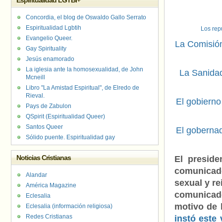
Espiritualidad LGTBI+
Concordia, el blog de Oswaldo Gallo Serrato
Espiritualidad Lgbtih
Los rep
Evangelio Queer.
La Comisión
Gay Spirituality
Jesús enamorado
La iglesia ante la homosexualidad, de John
La Sanidad
Mcneill
Libro "La Amistad Espiritual", de Elredo de
Rieval.
El gobierno
Pays de Zabulon
QSpirit (Espiritualidad Queer)
Santos Queer
El gobernad
Sólido puente. Espiritualidad gay
Noticias Cristianas
El presid
comunicad
Alandar
sexual y r
América Magazine
comunicad
Eclesalia
motivo de 
Eclesalia (información religiosa)
Redes Cristianas
instó este