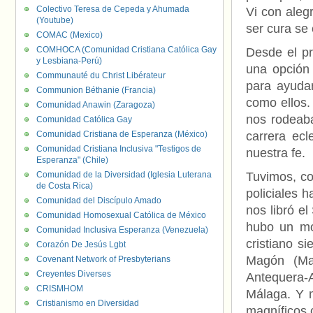
Colectivo Teresa de Cepeda y Ahumada
Vi con aleg
(Youtube)
ser cura se 
COMAC (Mexico)
COMHOCA (Comunidad Cristiana Católica Gay
Desde el pr
y Lesbiana-Perú)
una opción 
Communauté du Christ Libérateur
para ayudar
Communion Béthanie (Francia)
como ellos.
Comunidad Anawin (Zaragoza)
nos rodeaba
Comunidad Católica Gay
Comunidad Cristiana de Esperanza (México)
carrera ec
Comunidad Cristiana Inclusiva "Testigos de
nuestra fe.
Esperanza" (Chile)
Comunidad de la Diversidad (Iglesia Luterana
Tuvimos, co
de Costa Rica)
policiales 
Comunidad del Discípulo Amado
nos libró e
Comunidad Homosexual Católica de México
hubo un mo
Comunidad Inclusiva Esperanza (Venezuela)
cristiano s
Corazón De Jesús Lgbt
Magón (Man
Covenant Network of Presbyterians
Creyentes Diverses
Antequera-
CRISMHOM
Málaga. Y m
Cristianismo en Diversidad
magníficos 