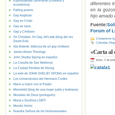
Espiritualidad caminante (cristiana y
diferentes t
ecuménica)
en la gozos
Falling poems
hijo amado 
Gay Anglican
Gay en Cristo
Fuente:
Sol
Gay se nace.
Forum of L
Gay y Cristiano
I'm Christian, I'm Gay, let's talk (blog del rev.
Cristianismo (I
David Eck)
Colombia
,
Dieg
Isla flotante: bitácora de un gay cristiano
Homosexualid
«Carta al 
James Alison Theology
John Shelby Spong en español
lunes, 2 de jun
La Casulla de San Ildefonso
La Ciudad Perdida de Nivorg
La web de JOHN SHELBY SPONG en español
Los Universículos del Hermano Cortés
Mano a mano con el Pastor
Mesoletot (blog de una mujer judía y lesbiana)
Moradas de Deus (portugués)
Moral y Doctrina LGBTI
Mundo Homo
Nuestra Señora de los Homosexuales