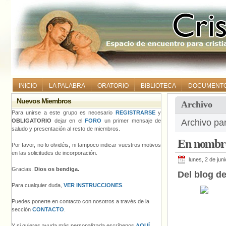
INICIO
LA PALABRA
ORATORIO
BIBLIOTECA
DOCUMENT
Nuevos Miembros
Archivo
Para unirse a este grupo es necesario
REGISTRARSE
y
OBLIGATORIO
dejar en el
FORO
un primer mensaje de
Archivo par
saludo y presentación al resto de miembros.
En nombre
Por favor, no lo olvidéis, ni tampoco indicar vuestros motivos
en las solicitudes de incorporación.
lunes, 2 de jun
Gracias.
Dios os bendiga.
Del blog de
Para cualquier duda,
VER INSTRUCCIONES
.
Puedes ponerte en contacto con nosotros a través de la
sección
CONTACTO
.
Y si quieres ayuda más personalizada escríbenos
AQUÍ