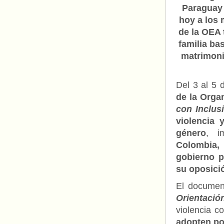
Paraguay 
hoy a los
de la OEA t
familia ba
matrimon
Del 3 al 5 
de la Orga
con Inclus
violencia 
género
, i
Colombia,
gobierno 
su oposici
El document
Orientació
violencia c
adopten pol