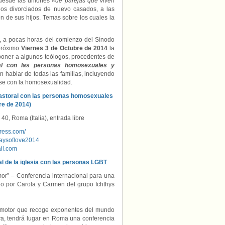
 desde las uniones
«de parejas que viven
las
os divorciados de nuevo casados, a las
personas
 de sus hijos. Temas sobre los cuales la
homosexuales
y
transexuales
es, a pocas horas del comienzo del Sínodo
(Roma,
 próximo
Viernes 3 de Octubre de 2014
la
3
oner a algunos teólogos, procedentes de
de
al con las personas homosexuales y
Octubre
n hablar de todas las familias, incluyendo
de
rse con la homosexualidad.
2014).
 pastoral con las personas homosexuales
re de 2014)
 40, Roma (Italia), entrada libre
press.com/
waysoflove2014
il.com
al de la iglesia con las personas LGBT
or” – Conferencia internacional para una
do por Carola y Carmen del grupo Ichthys
romotor que recoge exponentes del mundo
siva, tendrá lugar en Roma una conferencia