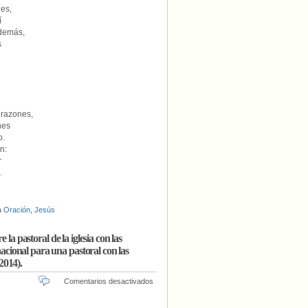
es,
í
 demás,
s
orazones,
nes
o.
n:
r
.
a Oración
,
Jesús
la pastoral de la iglesia con las
cional para una pastoral con las
2014).
en
Comentarios desactivados
Giani
Geraci: