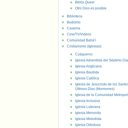
Biblia Queer
Otro Dios es posible
Biblioteca
Budismo
Caverna
Cine/TV/Videos
Comunidad Bahá'í
Cristianismo (Iglesias)
Cuáqueros
Iglesia Adventista del Séptimo Día
Iglesia Anglicana
Iglesia Bautista
Iglesia Católica
Iglesia de Jesucristo de los Santo
Últimos Días (Mormones)
Iglesia de la Comunidad Metropol
Iglesia Inclusiva
Iglesia Luterana
Iglesia Menonita
Iglesia Metodista
Iglesia Ortodoxa