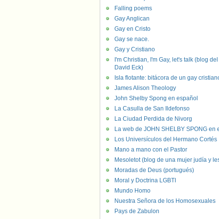
Falling poems
Gay Anglican
Gay en Cristo
Gay se nace.
Gay y Cristiano
I'm Christian, I'm Gay, let's talk (blog del
David Eck)
Isla flotante: bitácora de un gay cristian
James Alison Theology
John Shelby Spong en español
La Casulla de San Ildefonso
La Ciudad Perdida de Nivorg
La web de JOHN SHELBY SPONG en e
Los Universículos del Hermano Cortés
Mano a mano con el Pastor
Mesoletot (blog de una mujer judía y le
Moradas de Deus (portugués)
Moral y Doctrina LGBTI
Mundo Homo
Nuestra Señora de los Homosexuales
Pays de Zabulon