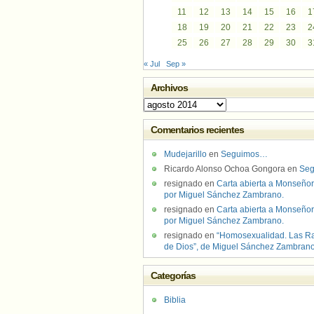
11
12
13
14
15
16
1
18
19
20
21
22
23
2
25
26
27
28
29
30
3
« Jul
Sep »
Archivos
Archivos
Comentarios recientes
Mudejarillo
en
Seguimos…
Ricardo Alonso Ochoa Gongora
en
Se
resignado
en
Carta abierta a Monseñor
por Miguel Sánchez Zambrano.
resignado
en
Carta abierta a Monseñor
por Miguel Sánchez Zambrano.
resignado
en
“Homosexualidad. Las R
de Dios”, de Miguel Sánchez Zambran
Categorías
Biblia