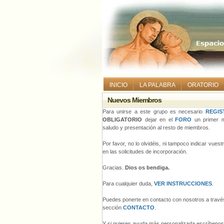
INICIO
LA PALABRA
ORATORIO
Nuevos Miembros
Para unirse a este grupo es necesario
REGIS
OBLIGATORIO
dejar en el
FORO
un primer m
saludo y presentación al resto de miembros.
Por favor, no lo olvidéis, ni tampoco indicar vues
en las solicitudes de incorporación.
Gracias.
Dios os bendiga.
Para cualquier duda,
VER INSTRUCCIONES
.
Puedes ponerte en contacto con nosotros a través
sección
CONTACTO
.
Y si quieres ayuda más personalizada escríbeno