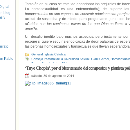
También en su caso se trata: de abandonar los prejuicios de hac
igital
La homosexualidad es una enfermedad!»); de superar los 
un blog
homosexuales no son capaces de construir relaciones de pareja es
hs y
actitud de sospecha y de miedo, para preguntarse, junto con l
«
Cuáles son los caminos a través de los que Dios os llama a vi
amor?
».
Un desafío inédito bajo muchos aspectos, pero justamente por 
recoger si quiere seguir siendo capaz de decir palabras de esper
errato
las peronas homosexuales y transexuales que llevan esperándolas
General
,
Iglesia Católica
an Pablo
Consejo Pastoral de la Diversidad Sexual
,
Giani Geraci
,
Homosexuali
Roma
,
Sínodo de los Obispos
‘Tuyo Chopin’, por el bicentenario del compositor y pianista po
sábado, 30 de agosto de 2014