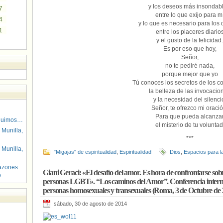
y los deseos más insondabl
7
entre lo que exijo para m
4
y lo que es necesario para los
1
entre los placeres diario
y el gusto de la felicidad.
Es por eso que hoy,
Señor,
no te pediré nada,
porque mejor que yo
Tú conoces los secretos de los c
la belleza de las invocacio
y la necesidad del silenci
Señor, te ofrezco mi oració
Para que pueda alcanza
guimos…
el misterio de tu voluntad
 Munilla,
***
 Munilla,
"Migajas" de espiritualidad
,
Espiritualidad
Dios
,
Espacios para l
azones
Giani Geraci: «El desafío del amor. Es hora de confrontarse sobre 
o
personas LGBT». “Los caminos del Amor”. Conferencia interna
personas homosexuales y transexuales (Roma, 3 de Octubre de 
sábado, 30 de agosto de 2014