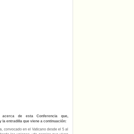
«El
desafío
del
amor.
Es
hora
de
confrontarse
sobre
la
pastoral
de
la
iglesia
con
las
personas
LGBT».
“Los
caminos
del
Amor”.
Conferencia
internacional
s acerca de esta Conferencia que,
para
 la entradilla que viene a continuación:
una
pastoral
ia, convocado en el Vaticano desde el 5 al
con