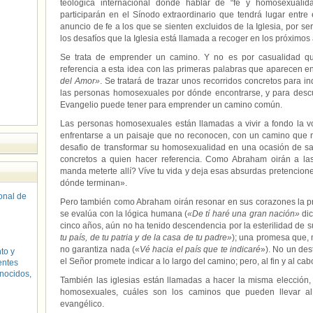
teológica internacional donde hablar de “fe y homosexualid
participarán en el Sínodo extraordinario que tendrá lugar entre
anuncio de fe a los que se sienten excluidos de la Iglesia, por s
los desafíos que la Iglesia está llamada a recoger en los próximos
Se trata de emprender un camino. Y no es por casualidad qu
referencia a esta idea con las primeras palabras que aparecen en 
del Amor»
. Se tratará de trazar unos recorridos concretos para i
las personas homosexuales por dónde encontrarse, y para descub
Evangelio puede tener para emprender un camino común.
Las personas homosexuales están llamadas a vivir a fondo la 
enfrentarse a un paisaje que no reconocen, con un camino que n
desafio de transformar su homosexualidad en una ocasión de san
concretos a quien hacer referencia. Como Abraham oirán a las
manda meterte allí? Víve tu vida y deja esas absurdas pretencio
dónde terminan».
sonal de
Pero también como Abraham oirán resonar en sus corazones la p
se evalúa con la lógica humana (
«De tí haré una gran nación»
dic
cinco años, aún no ha tenido descendencia por la esterilidad de 
tu país, de tu patria y de la casa de tu padre»
); una promesa que, 
no garantiza nada («
Vé hacia el país que te indicaré
»). No un des
to y
el Señor promete indicar a lo largo del camino; pero, al fin y al ca
entes
nocidos,
También las iglesias están llamadas a hacer la misma elección, 
homosexuales, cuáles son los caminos que pueden llevar al
evangélico.