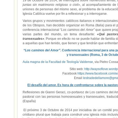
19 de Octubre de 2014, se interrogará sobre numerosos temas,
juntas sin matrimonio religioso o civil»
, al acompañamiento de l
uniones de personas del mismo sexo, al problema de la educación
Iglesia Católica vuelve por fin a reflexionar y a interrogarse.
Varios grupos y movimientos católicos italianos e internacional
de los Obispos, han decidido organizar en Roma (Italia) para el
conferencia internacional
“Los caminos del Amor”
que quiere prop
varias partes del mundo, un tema desafiante:
«Qué pastor
transexuales»
. Porque en efecto no se puede hablar de familia si
a aquellas que han tenido, que tienen y que tendrán que enfrenta
“Los caminos del Amor”
. Conferencia internacional para una
y transexuales (Roma, 3 de Octub
Aula magna de la Facultad de Teología Valdense
, via Pietro Cossa
Sitio web:
http://waysoflove.word
Facebook
https://www.facebook.com/
Email
lestradedellamore@gma
El desafío del amor. Es hora de confrontarse sobre la pastor
Reflexiones de Gianni Geraci, co-portavoz de Los caminos del Am
pastoral con las personas homosexuales y transexuales, traduci
(España)
.
.
El próximo 3 de Octubre de 2014 por iniciativa de un comité p
cristiano plural que trabaja para construir una iglesia más inclu