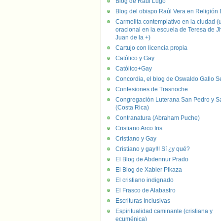
Blog de Raúl Lugo
Blog del obispo Raúl Vera en Religión D
Carmelita contemplativo en la ciudad (
oracional en la escuela de Teresa de J
Juan de la +)
Cartujo con licencia propia
Católico y Gay
Católico+Gay
Concordia, el blog de Oswaldo Gallo S
Confesiones de Trasnoche
Congregación Luterana San Pedro y S
(Costa Rica)
Contranatura (Abraham Puche)
Cristiano Arco Iris
Cristiano y Gay
Cristiano y gay!!! Sí ¿y qué?
El Blog de Abdennur Prado
El Blog de Xabier Pikaza
El cristiano indignado
El Frasco de Alabastro
Escrituras Inclusivas
Espiritualidad caminante (cristiana y
ecuménica)