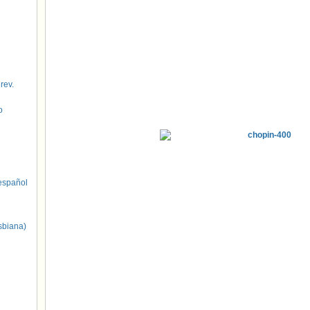
 rev.
o
spañol
sbiana)