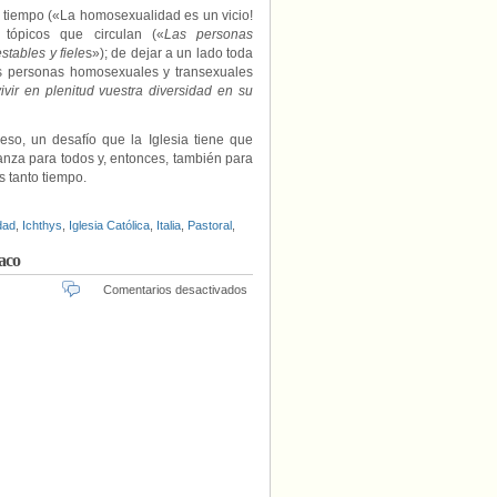
e tiempo («La homosexualidad es un vicio!
tópicos que circulan («
Las personas
tables y fiele
s»); de dejar a un lado toda
as personas homosexuales y transexuales
vir en plenitud vuestra diversidad en su
eso, un desafío que la Iglesia tiene que
anza para todos y, entonces, también para
 tanto tiempo.
dad
,
Ichthys
,
Iglesia Católica
,
Italia
,
Pastoral
,
laco
en
Comentarios desactivados
‘Tuyo
Chopin’,
por
el
bicentenario
del
compositor
y
pianista
polaco