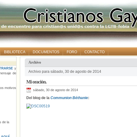
BIBLIOTECA
DOCUMENTOS
FORO
CONTACTO
Archivo
TRARSE
y
Archivo para sábado, 30 de agosto de 2014
ensaje de
Mi oración.
tros motivos
sábado, 30 de agosto de 2014
Del blog de la
Communion Béthanie
:
 de la
s
AQUÍ