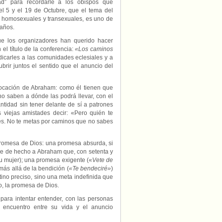
ad” para recordarle a los obispos que
 el 5 y el 19 de Octubre, que el tema del
er homosexuales y transexuales, es uno de
 años.
e los organizadores han querido hacer
el título de la conferencia:
«Los caminos
ndicarles a las comunidades eclesiales y a
rir juntos el sentido que el anuncio del
vocación de Abraham: como él tienen que
o saben a dónde las podrá llevar, con el
tidad sin tener delante de sí a patrones
 viejas amistades decir: «Pero quién te
nes. No te metas por caminos que no sabes
romesa de Dios: una promesa absurda, si
e de hecho a Abraham que, con setenta y
su mujer); una promesa exigente («
Vete de
más allá de la bendición (
«Te bendeciré»
)
tino preciso, sino una meta indefinida que
bo, la promesa de Dios.
para intentar entender, con las personas
 encuentro entre su vida y el anuncio