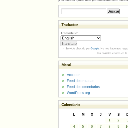
Buscar:
Traductor
Translate to:
* Servicio ofrecido por
Google
. No nos hacemos respo
los posibles errores en la
Menú
Acceder
Feed de entradas
Feed de comentarios
WordPress.org
Calendario
L
M
X
J
V
S
1
2
4
5
6
7
8
9
1