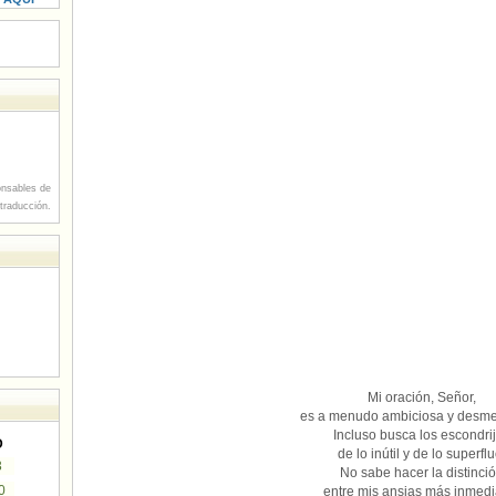
nsables de
 traducción.
Mi oración, Señor,
es a menudo ambiciosa y desm
Incluso busca los escondri
D
de lo inútil y de lo superflu
3
No sabe hacer la distinci
0
entre mis ansias más inmedi