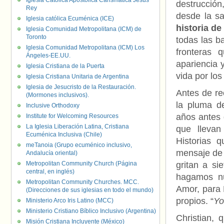
Iglesia Católica Apostólica Carismática Jesús
destrucción
Rey
desde la sa
Iglesia católica Ecuménica (ICE)
historia de
Iglesia Comunidad Metropolitana (ICM) de
Toronto
todas las b
Iglesia Comunidad Metropolitana (ICM) Los
fronteras 
Ángeles-EE.UU.
apariencia y
Iglesia Cristiana de la Puerta
vida por lo
Iglesia Cristiana Unitaria de Argentina
Iglesia de Jesucristo de la Restauración.
Antes de re
(Mormones inclusivos).
la pluma de
Inclusive Orthodoxy
años antes 
Institute for Welcoming Resources
La Iglesia Liberación Latina, Cristiana
que llevan
Ecuménica Inclusiva (Chile)
Historias 
meTanoia (Grupo ecuménico inclusivo,
mensaje de 
Andalucía oriental)
Metropolitan Community Church (Página
gritan a si
central, en inglés)
hagamos nu
Metropolitan Community Churches. MCC.
Amor, para 
(Direcciones de sus iglesias en todo el mundo)
propios. “
Yo
Ministerio Arco Iris Latino (MCC)
Ministerio Cristiano Bíblico Inclusivo (Argentina)
Christian, 
Misión Cristiana Incluyente (México)