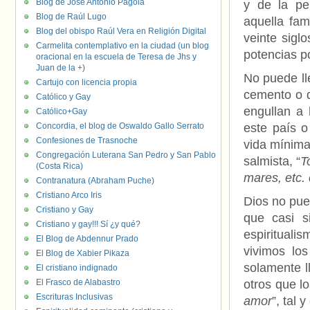
Blog de José Antonio Pagola
y de la pe
Blog de Raúl Lugo
aquella fam
Blog del obispo Raúl Vera en Religión Digital
veinte sigl
Carmelita contemplativo en la ciudad (un blog
potencias p
oracional en la escuela de Teresa de Jhs y
Juan de la +)
No puede ll
Cartujo con licencia propia
cemento o d
Católico y Gay
engullan a 
Católico+Gay
Concordia, el blog de Oswaldo Gallo Serrato
este país o
Confesiones de Trasnoche
vida mínima
Congregación Luterana San Pedro y San Pablo
salmista, “
T
(Costa Rica)
mares, etc. 
Contranatura (Abraham Puche)
Cristiano Arco Iris
Dios no pue
Cristiano y Gay
que casi s
Cristiano y gay!!! Sí ¿y qué?
espirituali
El Blog de Abdennur Prado
vivimos lo
El Blog de Xabier Pikaza
solamente l
El cristiano indignado
El Frasco de Alabastro
otros que l
Escrituras Inclusivas
amor
”, tal