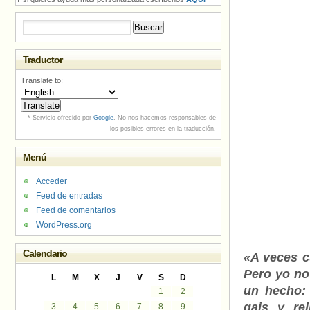
Buscar:
Traductor
Translate to:
* Servicio ofrecido por
Google
. No nos hacemos responsables de
los posibles errores en la traducción.
Menú
Acceder
Feed de entradas
Feed de comentarios
WordPress.org
Calendario
«A veces c
Pero yo no
L
M
X
J
V
S
D
un hecho: 
1
2
gais y re
3
4
5
6
7
8
9