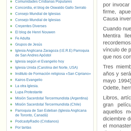
Comunidades Cristianas Populares
por invocar
Concordia, el blog de Oswaldo Gallo Serrato
firme, apu
Consejo Mundial de Iglesias
Causa inven
Consejo Mundial de Iglesias
Creyentes Diverses
Cuando nues
El blog de Henri Nouwen
Mentira ll
Fe Adulta
recordemos
Grupos de Jesús
vínculo de 
Iglesia Anglicana Zaragoza (I.E.R.E) Parroquia
de San Andres Apóstol
que nos con
Iglesia según el Evangelio hoy
Tres miemb
Iglesia Unida (Carolina del Norte, USA)
años y será
Instituto de Formación religiosa «San Cipriano»
Kairos Evangelio
mayo 1994);
La otra Iglesia.
Odette, her
Lupa Protestante
Libros, art
Misión Sacerdotal Tercermundista (Argentina)
gran pelíc
Misión Sacerdotal Tercermundista (Chile)
Parroquia de San Esteban (Iglesia Anglicana
aquellos m
de Toronto, Canadá)
diciembre d
PodcastyRadio (Cristianos)
el monaster
Por tantas