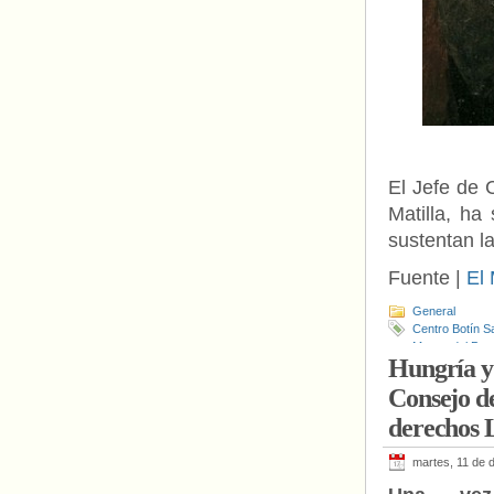
El Jefe de 
Matilla, h
sustentan l
Fuente |
El
General
Centro Botín S
Museo del Pra
Hungría y
Consejo de
derechos
martes, 11 de 