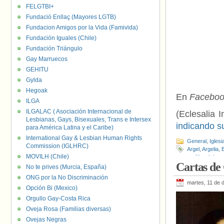
FELGTBI+
Fundació Enllaç (Mayores LGTB)
Fundacion Amigos por la Vida (Famivida)
Fundación Iguales (Chile)
Fundación Triángulo
Gay Marruecos
GEHITU
Gylda
Hegoak
En
Facebo
ILGA
ILGALAC ( Asociación Internacional de
(Eclesalia I
Lesbianas, Gays, Bisexuales, Trans e Intersex
indicando s
para América Latina y el Caribe)
International Gay & Lesbian Human Rights
General
,
Iglesi
Commission (IGLHRC)
Argel
,
Argelia
,
B
MOVILH (Chile)
católica
,
Islam
Cartas de
No te prives (Murcia, España)
ONG por la No Discriminación
martes, 11 de 
Opción Bi (Mexico)
Orgullo Gay-Costa Rica
Oveja Rosa (Familias diversas)
Ovejas Negras