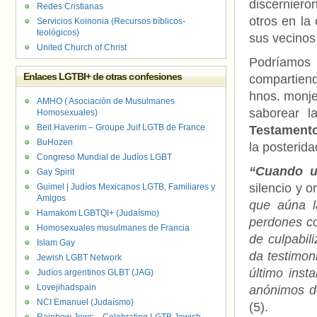
discerniero
Redes Cristianas
otros en la
Servicios Koinonia (Recursos bíblicos-
teológicos)
sus vecino
United Church of Christ
Podríamos
Enlaces LGTBI+ de otras confesiones
compartien
hnos. monje
AMHO ( Asociación de Musulmanes
saborear l
Homosexuales)
Beit Haverim – Groupe Juif LGTB de France
Testament
BuHozen
la posterida
Congreso Mundial de Judíos LGBT
“Cuando u
Gay Spirit
silencio y 
Guimel | Judíos Mexicanos LGTB, Familiares y
Amigos
que aúna l
Hamakom LGBTQI+ (Judaísmo)
perdones co
Homosexuales musulmanes de Francia
de culpabil
Islam Gay
da testimon
Jewish LGBT Network
último inst
Judíos argentinos GLBT (JAG)
Lovejihadspain
anónimos de
NCI Emanuel (Judaísmo)
(5).