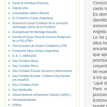
Conozc
David et Jonathan (Francia)
cierto 
Dignity USA
Diversidade católica (Brasil)
Es dema
El Centurión (Centu, Argentina)
identi
Esperanza Grupo Cristiano de la sociación
extremi
Jerelesgay (Jerez de la Frontera)
Argelia
Evangelicals for Marriage Equality
Lo he 
Facebook Grupo Área de Asuntos Religiosos
de la FELGTBI+
ellos h
Foro Europeo de Grupos Cristianos LGTB
encontr
Fundación Otras Ovejas (Argentina)
que apr
G. E. C. ABRAZOS
precisa
Gay Christian África
creyen
Gay Christian África
Gay Christian Europe (recursos y direcciones)
Mi muer
Gay Christian Europe- Cristiano Gay Europa
a los q
(en español)
“¡qué d
Gay Christians Exist
Pero e
Gay Spirituality
punzant
Global Network of Rainbow Catholic (GNRC),
Entonce
Homoprotestantes
Ichthys
hundir 