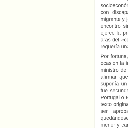
socioeconóm
con discap
migrante y 
encontró si
ejerce la p
aras del «c
requería un
Por fortuna
ocasión la 
ministro de
afirmar qu
suponía un 
fue secund
Portugal o 
texto origi
ser aprob
quedándos
menor y car