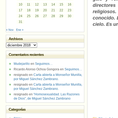
10
11
12
13
14
15
16
directores
17
18
19
20
21
22
23
religiosos
24
25
26
27
28
29
30
conocido. 
31
cielo. Es 
« Nov
Ene »
Archivos
Archivos
Comentarios recientes
Mudejarillo
en
Seguimos…
Ricardo Alonso Ochoa Gongora
en
Seguimos…
resignado
en
Carta abierta a Monseñor Munilla,
por Miguel Sánchez Zambrano.
resignado
en
Carta abierta a Monseñor Munilla,
por Miguel Sánchez Zambrano.
resignado
en
“Homosexualidad. Las Razones
de Dios”, de Miguel Sánchez Zambrano
Categorías