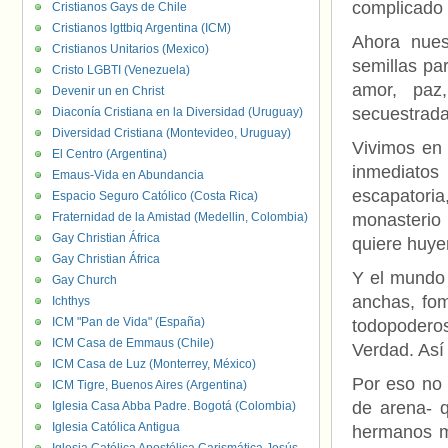
complicado
Cristianos Gays de Chile
Cristianos lgttbiq Argentina (ICM)
Ahora nues
Cristianos Unitarios (Mexico)
semillas pa
Cristo LGBTI (Venezuela)
amor, paz
Devenir un en Christ
secuestrada
Diaconía Cristiana en la Diversidad (Uruguay)
Diversidad Cristiana (Montevideo, Uruguay)
Vivimos en
El Centro (Argentina)
inmediatos
Emaus-Vida en Abundancia
escapatori
Espacio Seguro Católico (Costa Rica)
Fraternidad de la Amistad (Medellin, Colombia)
monasterio 
Gay Christian África
quiere huye
Gay Christian África
Y el mundo
Gay Church
anchas, fom
Ichthys
ICM "Pan de Vida" (España)
todopodero
ICM Casa de Emmaus (Chile)
Verdad. Así 
ICM Casa de Luz (Monterrey, México)
Por eso no 
ICM Tigre, Buenos Aires (Argentina)
de arena- q
Iglesia Casa Abba Padre. Bogotá (Colombia)
Iglesia Católica Antigua
hermanos m