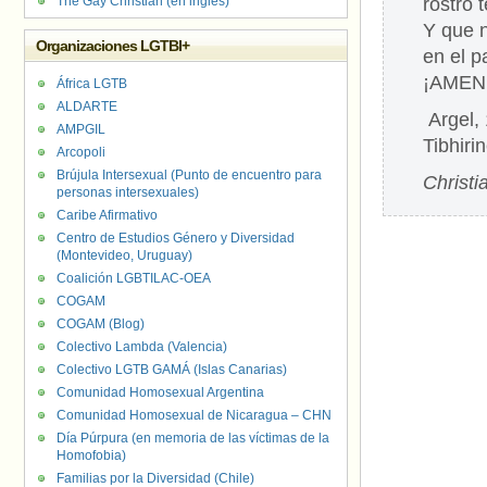
The Gay Christian (en inglés)
rostro 
Y que 
Organizaciones LGTBI+
en el p
¡AMEN
África LGTB
ALDARTE
Argel,
AMPGIL
Tibhiri
Arcopoli
Brújula Intersexual (Punto de encuentro para
Christi
personas intersexuales)
Caribe Afirmativo
Centro de Estudios Género y Diversidad
(Montevideo, Uruguay)
Coalición LGBTILAC-OEA
COGAM
COGAM (Blog)
Colectivo Lambda (Valencia)
Colectivo LGTB GAMÁ (Islas Canarias)
Comunidad Homosexual Argentina
Comunidad Homosexual de Nicaragua – CHN
Día Púrpura (en memoria de las víctimas de la
Homofobia)
Familias por la Diversidad (Chile)