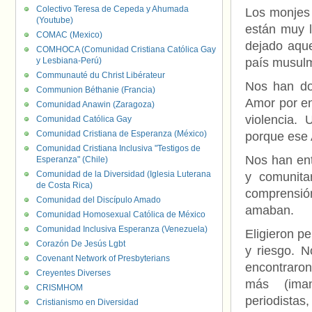
Colectivo Teresa de Cepeda y Ahumada
Los monjes 
(Youtube)
están muy 
COMAC (Mexico)
dejado aqu
COMHOCA (Comunidad Cristiana Católica Gay
y Lesbiana-Perú)
país musul
Communauté du Christ Libérateur
Nos han do
Communion Béthanie (Francia)
Amor por enc
Comunidad Anawin (Zaragoza)
violencia.
Comunidad Católica Gay
Comunidad Cristiana de Esperanza (México)
porque ese A
Comunidad Cristiana Inclusiva "Testigos de
Nos han ent
Esperanza" (Chile)
Comunidad de la Diversidad (Iglesia Luterana
y comunitar
de Costa Rica)
comprensió
Comunidad del Discípulo Amado
amaban.
Comunidad Homosexual Católica de México
Comunidad Inclusiva Esperanza (Venezuela)
Eligieron p
Corazón De Jesús Lgbt
y riesgo. N
Covenant Network of Presbyterians
encontraron
Creyentes Diverses
más (iman
CRISMHOM
periodistas
Cristianismo en Diversidad