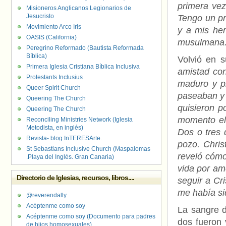
primera vez
Misioneros Anglicanos Legionarios de
Jesucristo
Tengo un pr
Movimiento Arco Iris
y a mis her
OASIS (California)
musulmana
Peregrino Reformado (Bautista Reformada
Bíblica)
Volvió en s
Primera Iglesia Cristiana Bíblica Inclusiva
amistad con
Protestants Inclusius
maduro y p
Queer Spirit Church
paseaban y 
Queering The Church
quisieron p
Queering The Church
momento el 
Reconciling Ministries Network (Iglesia
Metodista, en inglés)
Dos o tres 
Revista- blog InTERESArte.
pozo. Chris
St Sebastians Inclusive Church (Maspalomas
reveló cómo
.Playa del Inglés. Gran Canaria)
vida por am
Directorio de Iglesias, recursos, libros....
seguir a Cr
me había si
@reverendally
Acéptenme como soy
La sangre 
Acéptenme como soy (Documento para padres
dos fueron 
de hijos homosexuales)