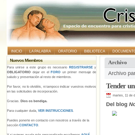
INICIO
LA PALABRA
ORATORIO
BIBLIOTECA
DOCUMENT
Nuevos Miembros
Archivo
Para unirse a este grupo es necesario
REGISTRARSE
y
OBLIGATORIO
dejar en el
FORO
un primer mensaje de
Archivo pa
saludo y presentación al resto de miembros.
Tender un
Por favor, no lo olvidéis, ni tampoco indicar vuestros motivos
en las solicitudes de incorporación.
martes, 11 de 
Gracias.
Dios os bendiga.
Del blog
No
Para cualquier duda,
VER INSTRUCCIONES
.
Puedes ponerte en contacto con nosotros a través de la
sección
CONTACTO
.
Y si quieres ayuda más personalizada escríbenos
AQUÍ