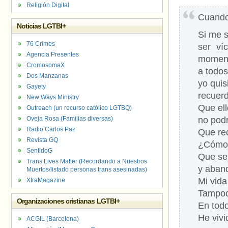
Religión Digital
Cuando
Noticias LGTBI+
Si me s
76 Crimes
ser ví
Agencia Presentes
momen
CromosomaX
a todos
Dos Manzanas
yo quis
Gayety
recuer
New Ways Ministry
Que ell
Outreach (un recurso católico LGTBQ)
Oveja Rosa (Familias diversas)
no podr
Radio Carlos Paz
Que re
Revista GQ
¿Cómo p
SentidoG
Que sep
Trans Lives Matter (Recordando a Nuestros
y aband
Muertos/listado personas trans asesinadas)
Mi vida
XtraMagazine
Tampoc
Organizaciones cristianas LGTBI+
En todo
He viv
ACGIL (Barcelona)