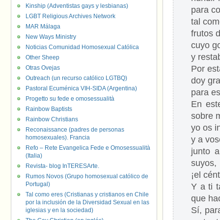
Kinship (Adventistas gays y lesbianas)
para co
LGBT Religious Archives Network
tal com
MAR Málaga
frutos 
New Ways Ministry
cuyo go
Noticias Comunidad Homosexual Católica
y resta
Other Sheep
Por est
Otras Ovejas
Outreach (un recurso católico LGTBQ)
doy gra
Pastoral Ecuménica VIH-SIDA (Argentina)
para es
Progetto su fede e omosessualità
En est
Rainbow Baptists
sobre m
Rainbow Christians
yo os i
Reconaissance (padres de personas
homosexuales). Francia
y a vos
Refo – Rete Evangelica Fede e Omosessualità
junto 
(Italia)
suyos,
Revista- blog InTERESArte.
¡el cén
Rumos Novos (Grupo homosexual católico de
Portugal)
Y a ti 
Tal como eres (Cristianas y cristianos en Chile
que ha
por la inclusión de la Diversidad Sexual en las
Sí, pa
iglesias y en la sociedad)