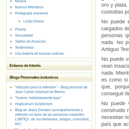
Música
oro y plata,
Nuevos Miembros
custodias pa
Pedagogía oracional
No puede e
Lectio Divina
cargados de
Poesía
personas q
Sexualidad
Tablón de Anuncios
nada. No pu
Testimonios
Antiguo Tes
Una batería de buenas noticias
No puede ve
Enlaces de Interés
vean insaci
nada. Mient
Blogs Personales inclusivos
es como si
que, porqu
"Artículos para la reflexión" – Blog personal de
Juan Carlos Urquhart de Barros.
conseguir l
"Sedom. Indebidamente tuyo"
No puede v
Anglicanum Scriptorium
construido 
Blog de Jesús Donaire (acompañamiento y
reflexión en favor de las personas creyentes
necesitan t
LGBTIQ+, de sus familiares, amigos, conocidos,
país que ac
etc)