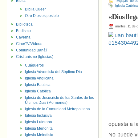
Biblia
"Migajas" de es
Iglesia Católica
Biblia Queer
«Dios lleg
Otro Dios es posible
Biblioteca
martes, 11 de 
Budismo
Caverna
Cine/TV/Videos
Comunidad Bahá'í
Cristianismo (Iglesias)
Cuáqueros
Iglesia Adventista del Séptimo Día
Iglesia Anglicana
Iglesia Bautista
Iglesia Católica
Iglesia de Jesucristo de los Santos de los
Últimos Días (Mormones)
Iglesia de la Comunidad Metropolitana
Iglesia Inclusiva
Iglesia Luterana
opuesta a l
Iglesia Menonita
No puede ve
Iglesia Metodista