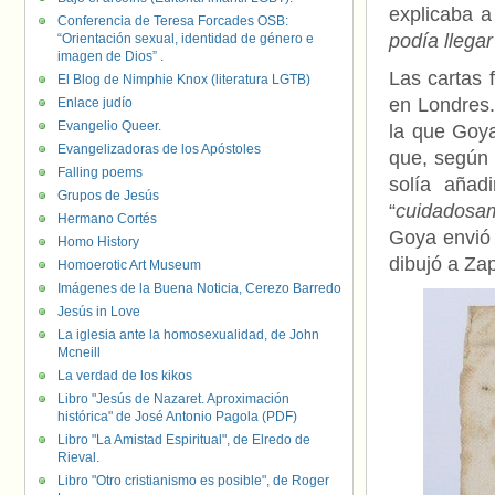
explicaba a
Conferencia de Teresa Forcades OSB:
podía llega
“Orientación sexual, identidad de género e
imagen de Dios” .
Las cartas 
El Blog de Nimphie Knox (literatura LGTB)
en Londres.
Enlace judío
Evangelio Queer.
la que Goya
Evangelizadoras de los Apóstoles
que, según 
Falling poems
solía añad
Grupos de Jesús
“
cuidadosam
Hermano Cortés
Goya envió 
Homo History
dibujó a Za
Homoerotic Art Museum
Imágenes de la Buena Noticia, Cerezo Barredo
Jesús in Love
La iglesia ante la homosexualidad, de John
Mcneill
La verdad de los kikos
Libro "Jesús de Nazaret. Aproximación
histórica" de José Antonio Pagola (PDF)
Libro "La Amistad Espiritual", de Elredo de
Rieval.
Libro "Otro cristianismo es posible", de Roger