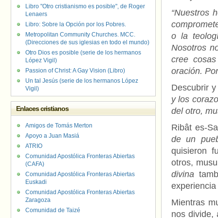
Libro "Otro cristianismo es posible", de Roger
“Nuestros 
Lenaers
compromete
Libro: Sobre la Opción por los Pobres.
Metropolitan Community Churches. MCC.
o la teolo
(Direcciones de sus iglesias en todo el mundo)
Nosotros n
Otro Dios es posible (serie de los hermanos
cree cosas
López Vigil)
oración. Po
Passion of Christ: A Gay Vision (Libro)
Un tal Jesús (serie de los hermanos López
Descubrir y
Vigil)
y los coraz
Enlaces cristianos
del otro, m
Amigos de Tomás Merton
Ribât es-Sa
Apoyo a Juan Masiá
de un pueb
ATRIO
quisieron 
Comunidad Apostólica Fronteras Abiertas
otros, musu
(CAFA)
divina
tambi
Comunidad Apostólica Fronteras Abiertas
Euskadi
experiencia
Comunidad Apostólica Fronteras Abiertas
Zaragoza
Mientras m
Comunidad de Taizé
nos divide,