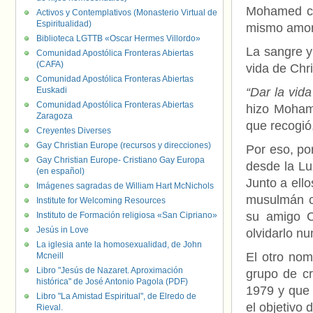
Mohamed co
Activos y Contemplativos (Monasterio Virtual de
Espiritualidad)
mismo amor 
Biblioteca LGTTB «Oscar Hermes Villordo»
La sangre y
Comunidad Apostólica Fronteras Abiertas
(CAFA)
vida de Chri
Comunidad Apostólica Fronteras Abiertas
Euskadi
“Dar la vid
Comunidad Apostólica Fronteras Abiertas
hizo Mohame
Zaragoza
que recogió
Creyentes Diverses
Gay Christian Europe (recursos y direcciones)
Por eso, po
Gay Christian Europe- Cristiano Gay Europa
desde la Lu
(en español)
Junto a ell
Imágenes sagradas de William Hart McNichols
musulmán c
Institute for Welcoming Resources
su amigo C
Instituto de Formación religiosa «San Cipriano»
Jesús in Love
olvidarlo nu
La iglesia ante la homosexualidad, de John
El otro no
Mcneill
Libro "Jesús de Nazaret. Aproximación
grupo de c
histórica" de José Antonio Pagola (PDF)
1979 y que 
Libro "La Amistad Espiritual", de Elredo de
el objetivo 
Rieval.