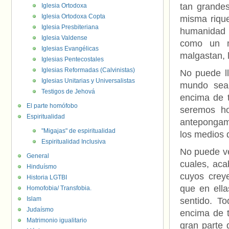
tan grandes
Iglesia Ortodoxa
Iglesia Ortodoxa Copta
misma rique
Iglesia Presbiteriana
humanidad 
Iglesia Valdense
como un m
Iglesias Evangélicas
malgastan, 
Iglesias Pentecostales
Iglesias Reformadas (Calvinistas)
No puede ll
Iglesias Unitarias y Universalistas
mundo sea 
Testigos de Jehová
encima de 
El parte homófobo
seremos h
Espiritualidad
antepongamo
"Migajas" de espiritualidad
los medios 
Espiritualidad Inclusiva
No puede ve
General
cuales, aca
Hinduísmo
cuyos crey
Historia LGTBI
que en ella
Homofobia/ Transfobia.
Islam
sentido. T
Judaísmo
encima de 
Matrimonio igualitario
gran parte 