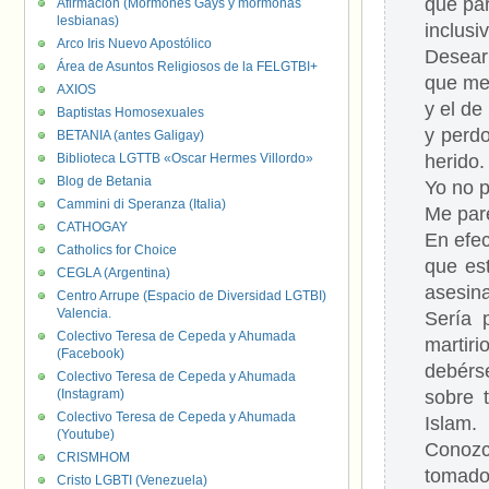
que pa
Afirmación (Mormones Gays y mormonas
lesbianas)
inclusi
Arco Iris Nuevo Apostólico
Desearí
Área de Asuntos Religiosos de la FELGTBI+
que me 
AXIOS
y el d
Baptistas Homosexuales
y perd
BETANIA (antes Galigay)
Biblioteca LGTTB «Oscar Hermes Villordo»
herido.
Blog de Betania
Yo no 
Cammini di Speranza (Italia)
Me par
CATHOGAY
En efe
Catholics for Choice
que es
CEGLA (Argentina)
asesina
Centro Arrupe (Espacio de Diversidad LGTBI)
Valencia.
Sería 
Colectivo Teresa de Cepeda y Ahumada
martirio
(Facebook)
debérse
Colectivo Teresa de Cepeda y Ahumada
(Instagram)
sobre t
Colectivo Teresa de Cepeda y Ahumada
Islam.
(Youtube)
Conozc
CRISMHOM
tomado
Cristo LGBTI (Venezuela)