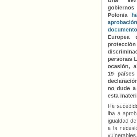
Una ve
gobiernos
Polonia
h
aproba
document
Europea 
protecci
discrimi
personas L
ocasión, a
19 países
declaració
no dude a 
esta mater
Ha sucedido
iba a apro
igualdad de
a la necesi
vulnerable