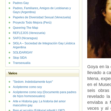
Padres Gay
Padres, Familiares, Amigos de Lesbianas y
Gays (Argentina)
Papeles de Diversidad Sexual (Venezuela)
Proyecto Todo Mejora (Perú)
Queering The Map
REFLEJOS (Venezuela)
SAFO (Nicaragua)
SIGLA – Sociedad de Integración Gay Lésbica
Argentina
SOLIDARIGAY
Stop SIDA
Transexualia
Goya en la 
llevado a c
Varios
Mena, exper
"Sedom. Indebidamente tuyo"
en el Museo
Acéptenme como soy
seis obras
Acéptenme como soy (Documento para padres
revelado la
de hijos homosexuales)
Arte e Historia gay. La historia del amor
enviaba a M
masculino gay.
veces y al
Bajo el arcoíris (Editorial infantil LGBT).