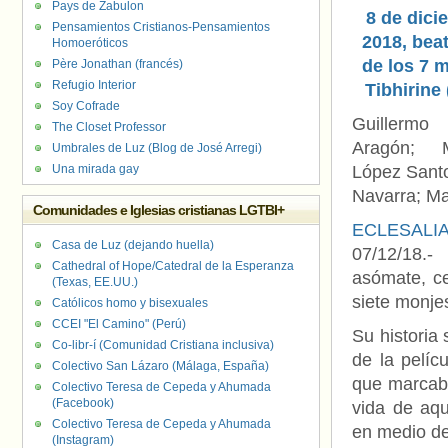
Pays de Zabulon
8 de dici
Pensamientos Cristianos-Pensamientos
2018, beat
Homoeróticos
de los 7 
Père Jonathan (francés)
Refugio Interior
Tibhirine 
Soy Cofrade
Guiller
The Closet Professor
Aragón; 
Umbrales de Luz (Blog de José Arregi)
Una mirada gay
López Sant
Navarra; Ma
Comunidades e Iglesias cristianas LGTBI+
ECLESALI
Casa de Luz (dejando huella)
07/12/18
Cathedral of Hope/Catedral de la Esperanza
asómate, ce
(Texas, EE.UU.)
siete monje
Católicos homo y bisexuales
CCEI "El Camino" (Perú)
Su historia 
Co-libr-í (Comunidad Cristiana inclusiva)
de la pelícu
Colectivo San Lázaro (Málaga, España)
que marcaba
Colectivo Teresa de Cepeda y Ahumada
(Facebook)
vida de aq
Colectivo Teresa de Cepeda y Ahumada
en medio de
(Instagram)