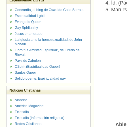
Espiritualidad LGTBI+
Íd. (Pá
Mari P
Concordia, el blog de Oswaldo Gallo Serrato
Espiritualidad Lgbtih
Evangelio Queer.
Gay Spirituality
Jesús enamorado
La iglesia ante la homosexualidad, de John
Mcneill
Libro "La Amistad Espiritual", de Elredo de
Rieval.
Pays de Zabulon
QSpirit (Espiritualidad Queer)
Santos Queer
Sólido puente. Espiritualidad gay
Noticias Cristianas
Alandar
América Magazine
Eclesalia
Eclesalia (información religiosa)
Abie
Redes Cristianas