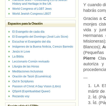
Rainbow Jews – Celebrating LGTB Jewish
History and Heritage in the UK
Y cuando di
World Congress of LGBT Jews
habrás comp
World Jewish Congress LBGT
Gracias a
C
Espacios para la Oración
monjes cist
vida y jun
El Evangelio de cada día
Hermanas 
El Evangelio del Domingo (José Luis Sicre)
Misioneras
Escuchar el Evangelio del día
Blancos);
A
Imágenes de la Buena Noticia, Cerezo Barredo
Jesús in Love
(Pequeñas 
La Biblia
Pierre
Clav
Leccionario Común revisado
autoriza y
Liturgia de las Horas
procedencia
Meditaciones Inclusivas
Oración de Taizé (Ecuménica)
—
Out In Scriptures
LA ES
Passion of Christ: A Gay Vision (Libro)
mártir de
QSpirit (Espiritualidad Queer)
Rezando voy
Íd. (Pá
Íd. (Pá