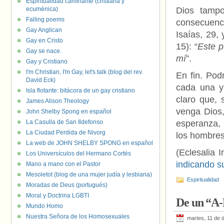
Espiritualidad caminante (cristiana y
ecuménica)
Dios tampo
Falling poems
consecuenci
Gay Anglican
Isaías, 29,
Gay en Cristo
15): “
Este p
Gay se nace.
mí
”.
Gay y Cristiano
I'm Christian, I'm Gay, let's talk (blog del rev.
En fin. Po
David Eck)
cada una y
Isla flotante: bitácora de un gay cristiano
claro que,
James Alison Theology
venga Dios,
John Shelby Spong en español
La Casulla de San Ildefonso
esperanza, l
La Ciudad Perdida de Nivorg
los hombres
La web de JOHN SHELBY SPONG en español
(Eclesalia I
Los Universículos del Hermano Cortés
indicando s
Mano a mano con el Pastor
Mesoletot (blog de una mujer judía y lesbiana)
Espiritualidad
Moradas de Deus (portugués)
Moral y Doctrina LGBTI
De un “A
Mundo Homo
Nuestra Señora de los Homosexuales
martes, 11 de 