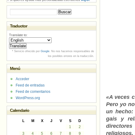
Buscar:
Traductor
Translate to:
* Servicio ofrecido por
Google
. No nos hacemos responsables de
los posibles errores en la traducción.
Menú
Acceder
Feed de entradas
Feed de comentarios
«A veces c
WordPress.org
Pero yo no
Calendario
un hecho: 
gais y re
L
M
X
J
V
S
D
directores
1
2
religiosos
3
4
5
6
7
8
9