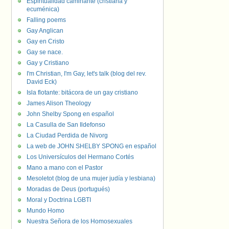
Espiritualidad caminante (cristiana y
ecuménica)
Falling poems
Gay Anglican
Gay en Cristo
Gay se nace.
Gay y Cristiano
I'm Christian, I'm Gay, let's talk (blog del rev.
David Eck)
Isla flotante: bitácora de un gay cristiano
James Alison Theology
John Shelby Spong en español
La Casulla de San Ildefonso
La Ciudad Perdida de Nivorg
La web de JOHN SHELBY SPONG en español
Los Universículos del Hermano Cortés
Mano a mano con el Pastor
Mesoletot (blog de una mujer judía y lesbiana)
Moradas de Deus (portugués)
Moral y Doctrina LGBTI
Mundo Homo
Nuestra Señora de los Homosexuales