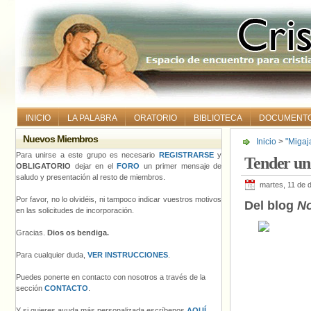
INICIO
LA PALABRA
ORATORIO
BIBLIOTECA
DOCUMENT
Nuevos Miembros
Inicio
>
"Migaj
Para unirse a este grupo es necesario
REGISTRARSE
y
Tender un
OBLIGATORIO
dejar en el
FORO
un primer mensaje de
saludo y presentación al resto de miembros.
martes, 11 de 
Por favor, no lo olvidéis, ni tampoco indicar vuestros motivos
Del blog
No
en las solicitudes de incorporación.
Gracias.
Dios os bendiga.
Para cualquier duda,
VER INSTRUCCIONES
.
Puedes ponerte en contacto con nosotros a través de la
sección
CONTACTO
.
Y si quieres ayuda más personalizada escríbenos
AQUÍ