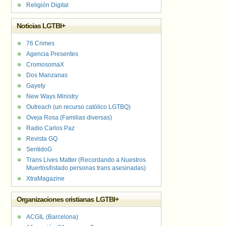
Religión Digital
Noticias LGTBI+
76 Crimes
Agencia Presentes
CromosomaX
Dos Manzanas
Gayety
New Ways Ministry
Outreach (un recurso católico LGTBQ)
Oveja Rosa (Familias diversas)
Radio Carlos Paz
Revista GQ
SentidoG
Trans Lives Matter (Recordando a Nuestros
Muertos/listado personas trans asesinadas)
XtraMagazine
Organizaciones cristianas LGTBI+
ACGIL (Barcelona)