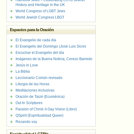
Rainbow Jews – Celebrating LGTB Jewish
History and Heritage in the UK
World Congress of LGBT Jews
World Jewish Congress LBGT
Espacios para la Oración
El Evangelio de cada día
El Evangelio del Domingo (José Luis Sicre)
Escuchar el Evangelio del día
Imágenes de la Buena Noticia, Cerezo Barredo
Jesús in Love
La Biblia
Leccionario Común revisado
Liturgia de las Horas
Meditaciones Inclusivas
Oración de Taizé (Ecuménica)
Out In Scriptures
Passion of Christ: A Gay Vision (Libro)
QSpirit (Espiritualidad Queer)
Rezando voy