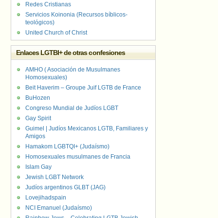
Redes Cristianas
Servicios Koinonia (Recursos bíblicos-
teológicos)
United Church of Christ
Enlaces LGTBI+ de otras confesiones
AMHO ( Asociación de Musulmanes
Homosexuales)
Beit Haverim – Groupe Juif LGTB de France
BuHozen
Congreso Mundial de Judíos LGBT
Gay Spirit
Guimel | Judíos Mexicanos LGTB, Familiares y
Amigos
Hamakom LGBTQI+ (Judaísmo)
Homosexuales musulmanes de Francia
Islam Gay
Jewish LGBT Network
Judíos argentinos GLBT (JAG)
Lovejihadspain
NCI Emanuel (Judaísmo)