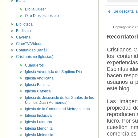
Biblia
Biblia Queer
Se descarta l
Otro Dios es posible
Biblioteca
Copyright © 200
Budismo
Recordator
Caverna
Cine/TV/Videos
Cristianos G
Comunidad Bahá'í
los contenid
Cristianismo (Iglesias)
experienci
Cuáqueros
Espiritualid
Iglesia Adventista del Séptimo Día
hacen respo
Iglesia Anglicana
usuarios a p
Iglesia Bautista
este blog.
Iglesia Católica
Iglesia de Jesucristo de los Santos de los
Las imágene
Últimos Días (Mormones)
propiedad de
Iglesia de la Comunidad Metropolitana
reproducen s
Iglesia Inclusiva
lucro. Por s
Iglesia Luterana
cuestión inm
Iglesia Menonita
comerciales 
Iglesia Metodista