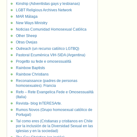
Kinship (Adventistas gays y lesbianas)
LGBT Religious Archives Network
MAR Málaga
New Ways Ministry
Noticias Comunidad Homosexual Católica
Other Sheep
Otras Ovejas
Outreach (un recurso católico LGTBQ)
Pastoral Ecuménica VIH-SIDA (Argentina)
Progetto su fede e omosessualità
Rainbow Baptists
Rainbow Christians
Reconaissance (padres de personas
homosexuales). Francia
Refo – Rete Evangelica Fede e Omosessualità
(Italia)
Revista- blog InTERESArte.
Rumos Novos (Grupo homosexual católico de
Portugal)
Tal como eres (Cristianas y cristianos en Chile
por la inclusión de la Diversidad Sexual en las
iglesias y en la sociedad)