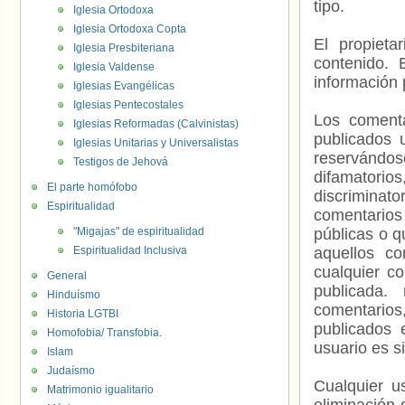
tipo.
Iglesia Ortodoxa
Iglesia Ortodoxa Copta
El propieta
Iglesia Presbiteriana
contenido. 
Iglesia Valdense
información 
Iglesias Evangélicas
Iglesias Pentecostales
Los comenta
Iglesias Reformadas (Calvinistas)
publicados 
Iglesias Unitarias y Universalistas
reservándos
Testigos de Jehová
difamatorio
El parte homófobo
discriminat
Espiritualidad
comentarios
"Migajas" de espiritualidad
públicas o 
Espiritualidad Inclusiva
aquellos c
cualquier c
General
publicada.
Hinduísmo
comentarios,
Historia LGTBI
publicados 
Homofobia/ Transfobia.
usuario es s
Islam
Judaísmo
Cualquier us
Matrimonio igualitario