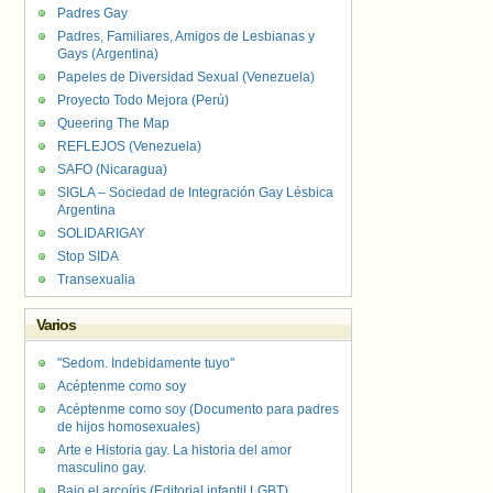
Padres Gay
Padres, Familiares, Amigos de Lesbianas y
Gays (Argentina)
Papeles de Diversidad Sexual (Venezuela)
Proyecto Todo Mejora (Perú)
Queering The Map
REFLEJOS (Venezuela)
SAFO (Nicaragua)
SIGLA – Sociedad de Integración Gay Lésbica
Argentina
SOLIDARIGAY
Stop SIDA
Transexualia
Varios
"Sedom. Indebidamente tuyo"
Acéptenme como soy
Acéptenme como soy (Documento para padres
de hijos homosexuales)
Arte e Historia gay. La historia del amor
masculino gay.
Bajo el arcoíris (Editorial infantil LGBT).