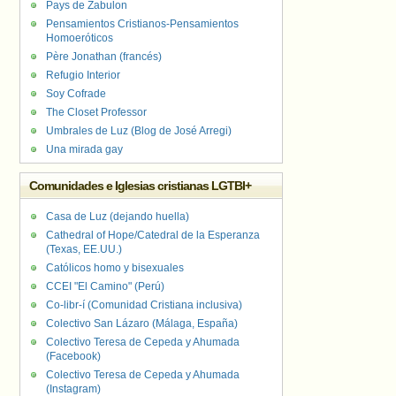
Pays de Zabulon
Pensamientos Cristianos-Pensamientos
Homoeróticos
Père Jonathan (francés)
Refugio Interior
Soy Cofrade
The Closet Professor
Umbrales de Luz (Blog de José Arregi)
Una mirada gay
Comunidades e Iglesias cristianas LGTBI+
Casa de Luz (dejando huella)
Cathedral of Hope/Catedral de la Esperanza
(Texas, EE.UU.)
Católicos homo y bisexuales
CCEI "El Camino" (Perú)
Co-libr-í (Comunidad Cristiana inclusiva)
Colectivo San Lázaro (Málaga, España)
Colectivo Teresa de Cepeda y Ahumada
(Facebook)
Colectivo Teresa de Cepeda y Ahumada
(Instagram)