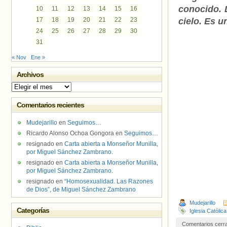
conocido. 
10
11
12
13
14
15
16
17
18
19
20
21
22
23
cielo. Es 
24
25
26
27
28
29
30
31
« Nov
Ene »
Archivos
Archivos
Comentarios recientes
Mudejarillo
en
Seguimos…
Ricardo Alonso Ochoa Gongora
en
Seguimos…
resignado
en
Carta abierta a Monseñor Munilla,
por Miguel Sánchez Zambrano.
resignado
en
Carta abierta a Monseñor Munilla,
por Miguel Sánchez Zambrano.
resignado
en
“Homosexualidad. Las Razones
de Dios”, de Miguel Sánchez Zambrano
Mudejarillo
Categorías
Iglesia Católica
Comentarios cerr