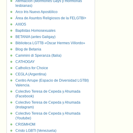
Afirmación (Mormones Gays y mormonas
lesbianas)
Arco Iris Nuevo Apostólico
Área de Asuntos Religiosos de la FELGTBI+
AXIOS
Baptistas Homosexuales
BETANIA (antes Galigay)
Biblioteca LGTTB «Oscar Hermes Villordo»
Blog de Betania
Cammini di Speranza (Italia)
CATHOGAY
Catholics for Choice
CEGLA (Argentina)
Centro Arrupe (Espacio de Diversidad LGTBI)
Valencia.
Colectivo Teresa de Cepeda y Ahumada
(Facebook)
Colectivo Teresa de Cepeda y Ahumada
(Instagram)
Colectivo Teresa de Cepeda y Ahumada
(Youtube)
CRISMHOM
Cristo LGBTI (Venezuela)