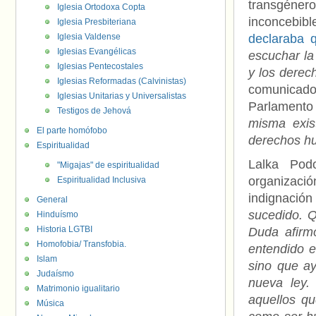
transgéner
Iglesia Ortodoxa Copta
inconcebib
Iglesia Presbiteriana
Iglesia Valdense
declaraba 
Iglesias Evangélicas
escuchar la
Iglesias Pentecostales
y los derec
Iglesias Reformadas (Calvinistas)
comunicad
Iglesias Unitarias y Universalistas
Parlamento 
Testigos de Jehová
misma exis
El parte homófobo
derechos h
Espiritualidad
Lalka Pod
"Migajas" de espiritualidad
organizaci
Espiritualidad Inclusiva
indignació
General
sucedido. Q
Hinduísmo
Historia LGTBI
Duda afirmó
Homofobia/ Transfobia.
entendido e
Islam
sino que a
Judaísmo
nueva ley.
Matrimonio igualitario
aquellos qu
Música