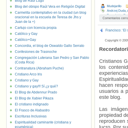
Blog de Raúl Lugo
Mudejarillo
Blog del obispo Raúl Vera en Religión Digital
Andrzej Duda
,
Carmelita contemplativo en la ciudad (un blog
Transfobia
,
Tr
oracional en la escuela de Teresa de Jhs y
Comentarios cerr
Juan de la +)
Cartujo con licencia propia
Francisco: ‘El
Católico y Gay
Católico+Gay
Copyright © 200
Concordia, el blog de Oswaldo Gallo Serrato
Recordator
Confesiones de Trasnoche
Congregación Luterana San Pedro y San Pablo
Cristianos G
(Costa Rica)
los contenid
Contranatura (Abraham Puche)
experienci
Cristiano Arco Iris
Espiritualid
Cristiano y Gay
hacen respo
Cristiano y gay!!! Sí ¿y qué?
usuarios a p
El Blog de Abdennur Prado
este blog.
El Blog de Xabier Pikaza
El cristiano indignado
Las imágene
El Frasco de Alabastro
propiedad de
Escrituras Inclusivas
reproducen s
Espiritualidad caminante (cristiana y
lucro. Por s
ecuménica)