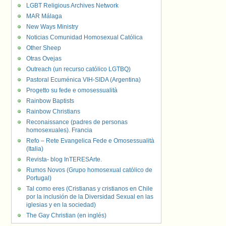
LGBT Religious Archives Network
MAR Málaga
New Ways Ministry
Noticias Comunidad Homosexual Católica
Other Sheep
Otras Ovejas
Outreach (un recurso católico LGTBQ)
Pastoral Ecuménica VIH-SIDA (Argentina)
Progetto su fede e omosessualità
Rainbow Baptists
Rainbow Christians
Reconaissance (padres de personas
homosexuales). Francia
Refo – Rete Evangelica Fede e Omosessualità
(Italia)
Revista- blog InTERESArte.
Rumos Novos (Grupo homosexual católico de
Portugal)
Tal como eres (Cristianas y cristianos en Chile
por la inclusión de la Diversidad Sexual en las
iglesias y en la sociedad)
The Gay Christian (en inglés)