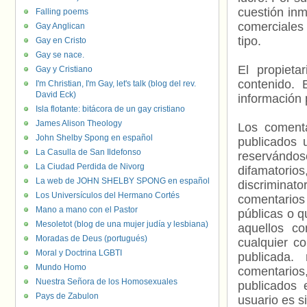
cuestión inm
Falling poems
comerciales 
Gay Anglican
tipo.
Gay en Cristo
Gay se nace.
El propieta
Gay y Cristiano
contenido. 
I'm Christian, I'm Gay, let's talk (blog del rev.
David Eck)
información 
Isla flotante: bitácora de un gay cristiano
James Alison Theology
Los comenta
John Shelby Spong en español
publicados 
La Casulla de San Ildefonso
reservándos
La Ciudad Perdida de Nivorg
difamatorio
La web de JOHN SHELBY SPONG en español
discriminat
Los Universículos del Hermano Cortés
comentarios
Mano a mano con el Pastor
públicas o 
Mesoletot (blog de una mujer judía y lesbiana)
aquellos c
Moradas de Deus (portugués)
cualquier c
Moral y Doctrina LGBTI
publicada.
Mundo Homo
comentarios,
Nuestra Señora de los Homosexuales
publicados 
Pays de Zabulon
usuario es s