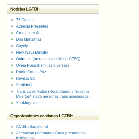
Noticias LGTBI+
76 Crimes
Agencia Presentes
CromosomaX
Dos Manzanas
Gayety
New Ways Ministry
Outreach (un recurso católico LGTBQ)
Oveja Rosa (Familias diversas)
Radio Carlos Paz
Revista GQ
SentidoG
Trans Lives Matter (Recordando a Nuestros
Muertos/listado personas trans asesinadas)
XtraMagazine
Organizaciones cristianas LGTBI+
ACGIL (Barcelona)
Afirmación (Mormones Gays y mormonas
lesbianas)