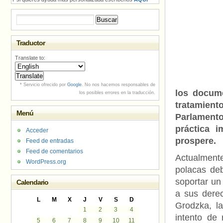
Buscar:
Traductor
Translate to:
* Servicio ofrecido por
Google
. No nos hacemos responsables de
los docume
los posibles errores en la traducción.
tratamient
Menú
Parlamento
práctica 
Acceder
prospere.
Feed de entradas
Feed de comentarios
Actualmen
WordPress.org
polacas deb
soportar un
Calendario
a sus dere
L
M
X
J
V
S
D
Grodzka, l
1
2
3
4
intento de 
5
6
7
8
9
10
11