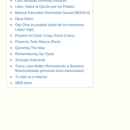
Libro Miradas Atrevidas (Aldarte)
Libro: Sobre la Opción por los Pobres.
Manual Educativo Diversidad Sexual (MOVILH)
Opus libros
Otro Dios es posible (serie de los hermanos
López Vigil)
Passion of Christ: A Gay Vision (Libro)
Proyecto Todo Mejora (Perú)
Queering The Map
Remembering Our Dead
Teología Indecente
Trans Lives Matter (Recordando a Nuestros
Muertos/listado personas trans asesinadas)
Tu vida va a mejorar
WEB Islam