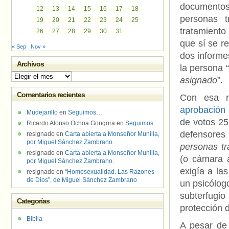
documentos
12
13
14
15
16
17
18
personas t
19
20
21
22
23
24
25
tratamiento
26
27
28
29
30
31
que sí se re
« Sep
Nov »
dos informe
Archivos
la persona “
Archivos
asignado
”.
Comentarios recientes
Con esa r
aprobación
Mudejarillo
en
Seguimos…
de votos 25
Ricardo Alonso Ochoa Gongora
en
Seguimos…
defensores
resignado
en
Carta abierta a Monseñor Munilla,
por Miguel Sánchez Zambrano.
personas tr
resignado
en
Carta abierta a Monseñor Munilla,
(o cámara a
por Miguel Sánchez Zambrano.
exigía a la
resignado
en
“Homosexualidad. Las Razones
de Dios”, de Miguel Sánchez Zambrano
un psicólogo
subterfugi
Categorías
protección 
Biblia
A pesar de 