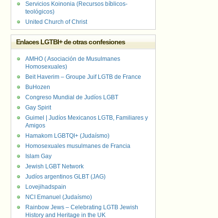
Servicios Koinonia (Recursos bíblicos-
teológicos)
United Church of Christ
Enlaces LGTBI+ de otras confesiones
AMHO ( Asociación de Musulmanes
Homosexuales)
Beit Haverim – Groupe Juif LGTB de France
BuHozen
Congreso Mundial de Judíos LGBT
Gay Spirit
Guimel | Judíos Mexicanos LGTB, Familiares y
Amigos
Hamakom LGBTQI+ (Judaísmo)
Homosexuales musulmanes de Francia
Islam Gay
Jewish LGBT Network
Judíos argentinos GLBT (JAG)
Lovejihadspain
NCI Emanuel (Judaísmo)
Rainbow Jews – Celebrating LGTB Jewish
History and Heritage in the UK