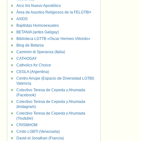
Arco Iris Nuevo Apostólico
Área de Asuntos Religiosos de la FELGTBI+
AXIOS
Baptistas Homosexuales
BETANIA (antes Galigay)
Biblioteca LGTTB «Oscar Hermes Villordo»
Blog de Betania
Cammini di Speranza (Italia)
CATHOGAY
Catholics for Choice
CEGLA (Argentina)
Centro Arrupe (Espacio de Diversidad LGTBI)
Valencia.
Colectivo Teresa de Cepeda y Ahumada
(Facebook)
Colectivo Teresa de Cepeda y Ahumada
(Instagram)
Colectivo Teresa de Cepeda y Ahumada
(Youtube)
CRISMHOM
Cristo LGBTI (Venezuela)
David et Jonathan (Francia)