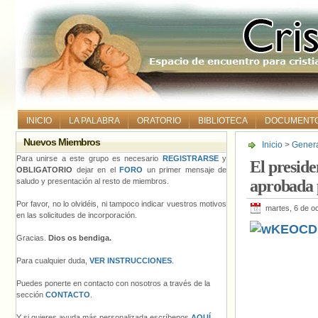
INICIO
LA PALABRA
ORATORIO
BIBLIOTECA
DOCUMENT
Nuevos Miembros
Inicio
>
Gener
aprobada por 
Para unirse a este grupo es necesario
REGISTRARSE
y
El preside
OBLIGATORIO
dejar en el
FORO
un primer mensaje de
saludo y presentación al resto de miembros.
aprobada 
Por favor, no lo olvidéis, ni tampoco indicar vuestros motivos
martes, 6 de o
en las solicitudes de incorporación.
Gracias.
Dios os bendiga.
Para cualquier duda,
VER INSTRUCCIONES
.
Puedes ponerte en contacto con nosotros a través de la
sección
CONTACTO
.
Y si quieres ayuda más personalizada escríbenos
AQUÍ