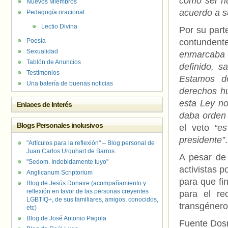
como ser h
Nuevos Miembros
acuerdo a s
Pedagogía oracional
Lectio Divina
Por su part
Poesía
contundente
Sexualidad
enmarcaba 
Tablón de Anuncios
definido, s
Testimonios
Estamos de
Una batería de buenas noticias
derechos h
esta Ley no
Enlaces de Interés
daba orden 
Blogs Personales inclusivos
el veto
“e
presidente”
.
"Artículos para la reflexión" – Blog personal de
Juan Carlos Urquhart de Barros.
A pesar de 
"Sedom. Indebidamente tuyo"
activistas 
Anglicanum Scriptorium
para que fi
Blog de Jesús Donaire (acompañamiento y
reflexión en favor de las personas creyentes
para el re
LGBTIQ+, de sus familiares, amigos, conocidos,
transgénero
etc)
Blog de José Antonio Pagola
Fuente Do