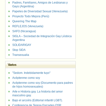
Padres, Familiares, Amigos de Lesbianas y
Gays (Argentina)
Papeles de Diversidad Sexual (Venezuela)
Proyecto Todo Mejora (Perú)
Queering The Map
REFLEJOS (Venezuela)
SAFO (Nicaragua)
SIGLA – Sociedad de Integración Gay Lésbica
Argentina
SOLIDARIGAY
Stop SIDA
Transexualia
Varios
"Sedom. Indebidamente tuyo"
Acéptenme como soy
Acéptenme como soy (Documento para padres
de hijos homosexuales)
Arte e Historia gay. La historia del amor
masculino gay.
Bajo el arcoíris (Editorial infantil LGBT).
Conferencia de Teresa Forcades OSB: