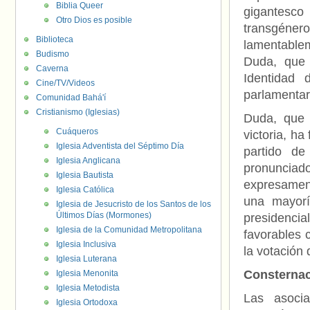
Biblia Queer
gigantesco
Otro Dios es posible
transgéner
Biblioteca
lamentablem
Budismo
Duda, que 
Caverna
Identidad
Cine/TV/Videos
parlamentar
Comunidad Bahá'í
Cristianismo (Iglesias)
Duda, que 
Cuáqueros
victoria, ha
Iglesia Adventista del Séptimo Día
partido de
Iglesia Anglicana
pronunciado
Iglesia Bautista
expresament
Iglesia Católica
una mayorí
Iglesia de Jesucristo de los Santos de los
Últimos Días (Mormones)
presidenci
Iglesia de la Comunidad Metropolitana
favorables 
Iglesia Inclusiva
la votación
Iglesia Luterana
Consternaci
Iglesia Menonita
Iglesia Metodista
Las asoci
Iglesia Ortodoxa