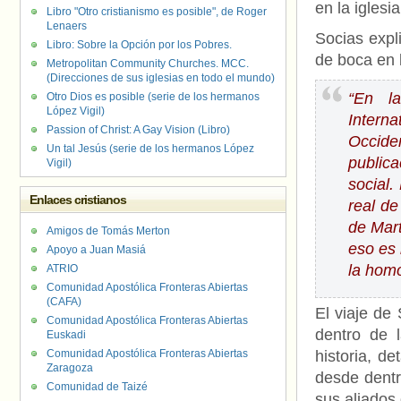
en la iglesi
Libro "Otro cristianismo es posible", de Roger
Lenaers
Socias expli
Libro: Sobre la Opción por los Pobres.
de boca en 
Metropolitan Community Churches. MCC.
(Direcciones de sus iglesias en todo el mundo)
“En la
Otro Dios es posible (serie de los hermanos
López Vigil)
Intern
Passion of Christ: A Gay Vision (Libro)
Occide
Un tal Jesús (serie de los hermanos López
publica
Vigil)
social
Enlaces cristianos
real d
de Mart
Amigos de Tomás Merton
eso es
Apoyo a Juan Masiá
la hom
ATRIO
Comunidad Apostólica Fronteras Abiertas
(CAFA)
El viaje de
Comunidad Apostólica Fronteras Abiertas
dentro de 
Euskadi
Comunidad Apostólica Fronteras Abiertas
historia, d
Zaragoza
desde dentr
Comunidad de Taizé
sus aliados 