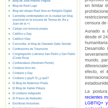
Blog de José Antonio Pagola
en limitar 
Blog de Raúl Lugo
prohibicion
Blog del obispo Raúl Vera en Religión Digital
Carmelita contemplativo en la ciudad (un blog
restriccion
oracional en la escuela de Teresa de Jhs y
censura de 
Juan de la +)
Cartujo con licencia propia
Aunado a l
Católico y Gay
desde el 24
Católico+Gay
humanitari
Concordia, el blog de Oswaldo Gallo Serrato
Desarrollo 
Confesiones de Trasnoche
severament
Congregación Luterana San Pedro y San Pablo
(Costa Rica)
mundo, par
Contranatura (Abraham Puche)
diferencial
Cristiano Arco Iris
efecto, el
Cristiano y Gay
internacio
Cristiano y gay!!! Sí ¿y qué?
estadounid
El Blog de Abdennur Prado
El Blog de Xabier Pikaza
La postur
El cristiano indignado
recientes m
El Frasco de Alabastro
LGBTIQ+ y 
Escrituras Inclusivas