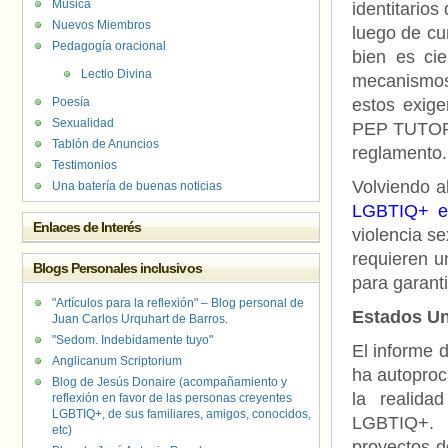
Música
identitarios
Nuevos Miembros
luego de cu
Pedagogía oracional
bien es cie
Lectio Divina
mecanismos
Poesía
estos exige
Sexualidad
PEP TUTOR n
Tablón de Anuncios
reglamento.
Testimonios
Volviendo a
Una batería de buenas noticias
LGBTIQ+ en
Enlaces de Interés
violencia se
requieren u
Blogs Personales inclusivos
para garant
"Artículos para la reflexión" – Blog personal de
Estados Un
Juan Carlos Urquhart de Barros.
"Sedom. Indebidamente tuyo"
El informe 
Anglicanum Scriptorium
ha autoproc
Blog de Jesús Donaire (acompañamiento y
la realida
reflexión en favor de las personas creyentes
LGBTIQ+, de sus familiares, amigos, conocidos,
LGBTIQ+. 
etc)
proyectos d