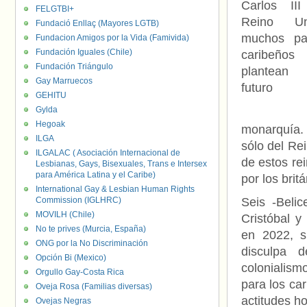
Carlos III
FELGTBI+
Reino Un
Fundació Enllaç (Mayores LGTB)
muchos pa
Fundacion Amigos por la Vida (Famivida)
Fundación Iguales (Chile)
caribeño
Fundación Triángulo
plantean
Gay Marruecos
futuro 
GEHITU
Gylda
Hegoak
monarquía. 
ILGA
sólo del Re
ILGALAC ( Asociación Internacional de
de estos re
Lesbianas, Gays, Bisexuales, Trans e Intersex
para América Latina y el Caribe)
por los brit
International Gay & Lesbian Human Rights
Commission (IGLHRC)
Seis -Beli
MOVILH (Chile)
Cristóbal y
No te prives (Murcia, España)
en 2022, s
ONG por la No Discriminación
disculpa d
Opción Bi (Mexico)
colonialismo
Orgullo Gay-Costa Rica
para los ca
Oveja Rosa (Familias diversas)
actitudes h
Ovejas Negras