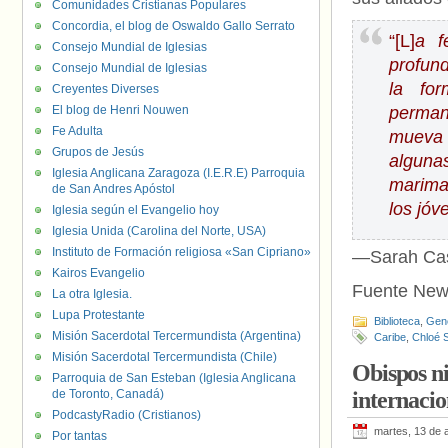
Comunidades Cristianas Populares
Concordia, el blog de Oswaldo Gallo Serrato
“[L]
a f
Consejo Mundial de Iglesias
profun
Consejo Mundial de Iglesias
la fo
Creyentes Diverses
El blog de Henri Nouwen
perman
Fe Adulta
mueva 
Grupos de Jesús
alguna
Iglesia Anglicana Zaragoza (I.E.R.E) Parroquia
marima
de San Andres Apóstol
los jóv
Iglesia según el Evangelio hoy
Iglesia Unida (Carolina del Norte, USA)
Instituto de Formación religiosa «San Cipriano»
—Sarah Cass
Kairos Evangelio
Fuente New
La otra Iglesia.
Lupa Protestante
Biblioteca
,
Gen
Misión Sacerdotal Tercermundista (Argentina)
Caribe
,
Chloé 
Misión Sacerdotal Tercermundista (Chile)
Obispos n
Parroquia de San Esteban (Iglesia Anglicana
de Toronto, Canadá)
internaci
PodcastyRadio (Cristianos)
martes, 13 de 
Por tantas