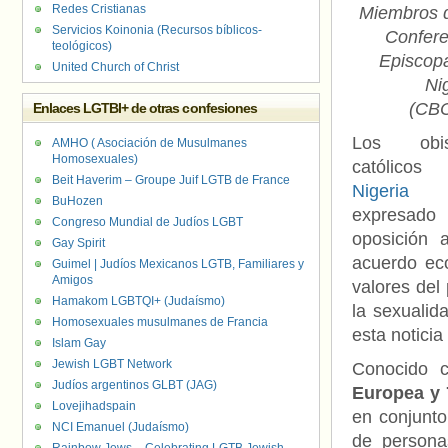
Redes Cristianas
Miembros d
Servicios Koinonia (Recursos bíblicos-
Confere
teológicos)
Episcopa
United Church of Christ
Ni
(CBC
Enlaces LGTBI+ de otras confesiones
Los obis
AMHO ( Asociación de Musulmanes
Homosexuales)
católico
Beit Haverim – Groupe Juif LGTB de France
Nigeria
h
BuHozen
expresad
Congreso Mundial de Judíos LGBT
oposición 
Gay Spirit
acuerdo eco
Guimel | Judíos Mexicanos LGTB, Familiares y
Amigos
valores del
Hamakom LGBTQI+ (Judaísmo)
la sexualid
Homosexuales musulmanes de Francia
esta noticia
Islam Gay
Jewish LGBT Network
Conocido 
Judíos argentinos GLBT (JAG)
Europea y 7
Lovejihadspain
en conjunt
NCI Emanuel (Judaísmo)
de persona