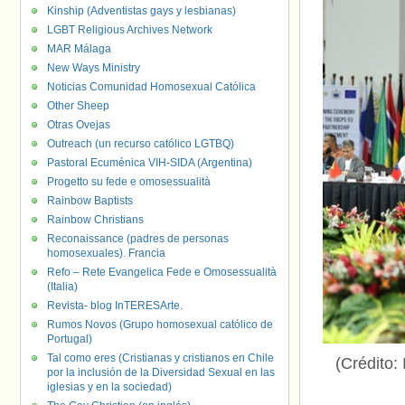
Kinship (Adventistas gays y lesbianas)
LGBT Religious Archives Network
MAR Málaga
New Ways Ministry
Noticias Comunidad Homosexual Católica
Other Sheep
Otras Ovejas
Outreach (un recurso católico LGTBQ)
Pastoral Ecuménica VIH-SIDA (Argentina)
Progetto su fede e omosessualità
Rainbow Baptists
Rainbow Christians
Reconaissance (padres de personas
homosexuales). Francia
Refo – Rete Evangelica Fede e Omosessualità
(Italia)
Revista- blog InTERESArte.
Rumos Novos (Grupo homosexual católico de
Portugal)
Tal como eres (Cristianas y cristianos en Chile
(Crédito:
por la inclusión de la Diversidad Sexual en las
iglesias y en la sociedad)