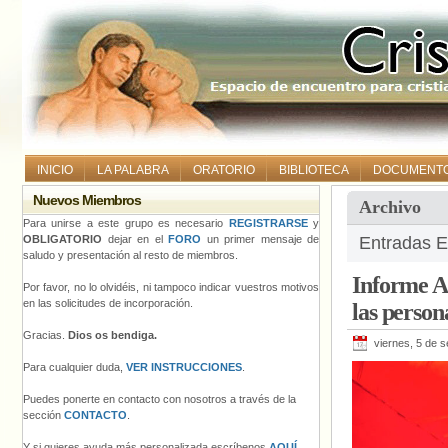
INICIO
LA PALABRA
ORATORIO
BIBLIOTECA
DOCUMENT
Nuevos Miembros
Archivo
Para unirse a este grupo es necesario
REGISTRARSE
y
OBLIGATORIO
dejar en el
FORO
un primer mensaje de
Entradas E
saludo y presentación al resto de miembros.
Informe A
Por favor, no lo olvidéis, ni tampoco indicar vuestros motivos
en las solicitudes de incorporación.
las perso
Gracias.
Dios os bendiga.
viernes, 5 de 
Para cualquier duda,
VER INSTRUCCIONES
.
Puedes ponerte en contacto con nosotros a través de la
sección
CONTACTO
.
Y si quieres ayuda más personalizada escríbenos
AQUÍ