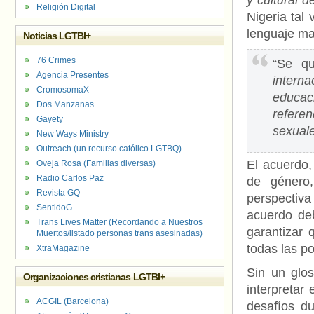
y cultural d
Religión Digital
Nigeria tal
lenguaje ma
Noticias LGTBI+
76 Crimes
“Se qu
Agencia Presentes
interna
CromosomaX
educac
Dos Manzanas
refere
Gayety
sexuale
New Ways Ministry
Outreach (un recurso católico LGTBQ)
El acuerdo,
Oveja Rosa (Familias diversas)
Radio Carlos Paz
de género,
Revista GQ
perspectiv
SentidoG
acuerdo de
Trans Lives Matter (Recordando a Nuestros
garantizar 
Muertos/listado personas trans asesinadas)
todas las po
XtraMagazine
Sin un glos
Organizaciones cristianas LGTBI+
interpretar
ACGIL (Barcelona)
desafíos du