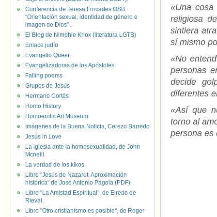
«Una cosa 
Conferencia de Teresa Forcades OSB:
“Orientación sexual, identidad de género e
religiosa d
imagen de Dios” .
sintiera at
El Blog de Nimphie Knox (literatura LGTB)
sí mismo po
Enlace judío
Evangelio Queer.
«No entendí
Evangelizadoras de los Apóstoles
personas e
Falling poems
decide gol
Grupos de Jesús
diferentes e
Hermano Cortés
Homo History
«Así que n
Homoerotic Art Museum
torno al amo
Imágenes de la Buena Noticia, Cerezo Barredo
persona es 
Jesús in Love
La iglesia ante la homosexualidad, de John
Mcneill
La verdad de los kikos
Libro "Jesús de Nazaret. Aproximación
histórica" de José Antonio Pagola (PDF)
Libro "La Amistad Espiritual", de Elredo de
Rieval.
Libro "Otro cristianismo es posible", de Roger