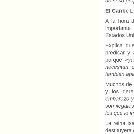
de sí su pro
El Caribe 
A la hora d
importante
Estados Uni
Explica qu
predicar y 
porque «
ya
necesitan 
también apa
Muchos de 
y los dere
embarazo y 
son ilegale
los que lo i
La reina I
destituyera