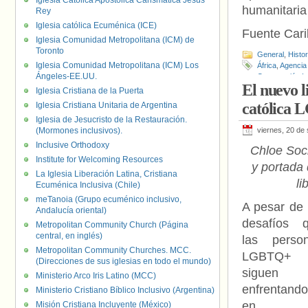
Iglesia Católica Apostólica Carismática Jesús
humanitaria 
Rey
Iglesia católica Ecuménica (ICE)
Fuente Cari
Iglesia Comunidad Metropolitana (ICM) de
Toronto
General
,
Histo
Iglesia Comunidad Metropolitana (ICM) Los
África
,
Agencia 
Ángeles-EE.UU.
Cooperación In
El nuevo l
Lesbianas (IL
Iglesia Cristiana de la Puerta
Europa
,
Georg
católica 
Iglesia Cristiana Unitaria de Argentina
Iglesia de Jesucristo de la Restauración.
(Mormones inclusivos).
viernes, 20 de
Inclusive Orthodoxy
Chloe Soc
Institute for Welcoming Resources
y portada 
La Iglesia Liberación Latina, Cristiana
li
Ecuménica Inclusiva (Chile)
meTanoia (Grupo ecuménico inclusivo,
A pesar de 
Andalucía oriental)
desafíos 
Metropolitan Community Church (Página
central, en inglés)
las perso
Metropolitan Community Churches. MCC.
LGBTQ+
(Direcciones de sus iglesias en todo el mundo)
siguen
Ministerio Arco Iris Latino (MCC)
enfrentando
Ministerio Cristiano Bíblico Inclusivo (Argentina)
en e
Misión Cristiana Incluyente (México)