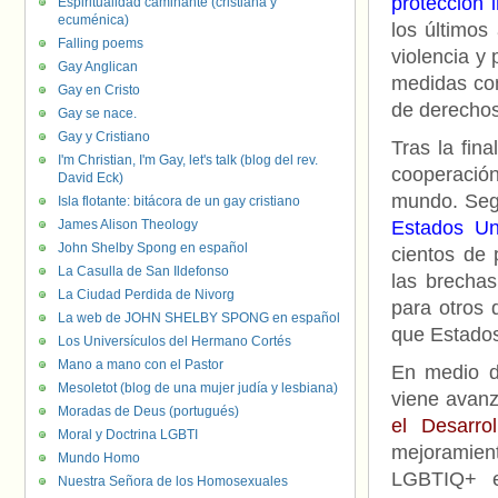
protección i
Espiritualidad caminante (cristiana y
ecuménica)
los últimos
Falling poems
violencia y
Gay Anglican
medidas con
Gay en Cristo
de derecho
Gay se nace.
Gay y Cristiano
Tras la fina
I'm Christian, I'm Gay, let's talk (blog del rev.
cooperación
David Eck)
mundo. Seg
Isla flotante: bitácora de un gay cristiano
James Alison Theology
Estados Un
John Shelby Spong en español
cientos de
La Casulla de San Ildefonso
las brechas
La Ciudad Perdida de Nivorg
para otros 
La web de JOHN SHELBY SPONG en español
que Estado
Los Universículos del Hermano Cortés
Mano a mano con el Pastor
En medio d
Mesoletot (blog de una mujer judía y lesbiana)
viene avan
Moradas de Deus (portugués)
el Desarro
Moral y Doctrina LGBTI
mejoramien
Mundo Homo
LGBTIQ+ e
Nuestra Señora de los Homosexuales