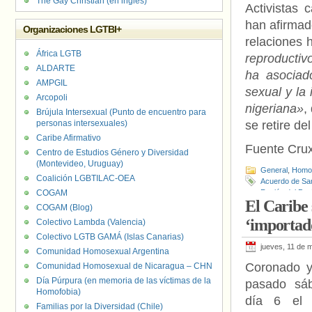
The Gay Christian (en inglés)
Activistas 
han afirmad
Organizaciones LGTBI+
relaciones
África LGTB
reproductiv
ALDARTE
ha asociad
AMPGIL
sexual y la
Arcopoli
nigeriana»
,
Brújula Intersexual (Punto de encuentro para
personas intersexuales)
se retire de
Caribe Afirmativo
Fuente Cru
Centro de Estudios Género y Diversidad
(Montevideo, Uruguay)
General
,
Homof
Coalición LGBTILAC-OEA
Acuerdo de S
COGAM
Región del Pací
El Caribe 
COGAM (Blog)
‘importad
Colectivo Lambda (Valencia)
Colectivo LGTB GAMÁ (Islas Canarias)
jueves, 11 de 
Comunidad Homosexual Argentina
Coronado y
Comunidad Homosexual de Nicaragua – CHN
Día Púrpura (en memoria de las víctimas de la
pasado sá
Homofobia)
día 6 el
Familias por la Diversidad (Chile)