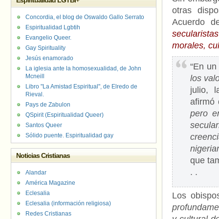
Espiritualidad LGTBI+
otras disp
Concordia, el blog de Oswaldo Gallo Serrato
Acuerdo 
Espiritualidad Lgbtih
secularista
Evangelio Queer.
morales, cul
Gay Spirituality
Jesús enamorado
“En un 
La iglesia ante la homosexualidad, de John
Mcneill
los val
Libro "La Amistad Espiritual", de Elredo de
julio,
Rieval.
afirmó
Pays de Zabulon
pero e
QSpirit (Espiritualidad Queer)
secula
Santos Queer
Sólido puente. Espiritualidad gay
creenc
nigeria
Noticias Cristianas
que ta
. .
Alandar
América Magazine
Eclesalia
Los obispo
Eclesalia (información religiosa)
profundamen
Redes Cristianas