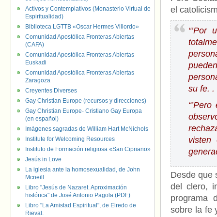
el catolicis
Activos y Contemplativos (Monasterio Virtual de
Espiritualidad)
Biblioteca LGTTB «Oscar Hermes Villordo»
“’Por 
Comunidad Apostólica Fronteras Abiertas
totalm
(CAFA)
person
Comunidad Apostólica Fronteras Abiertas
Euskadi
pueden
Comunidad Apostólica Fronteras Abiertas
person
Zaragoza
su fe. . 
Creyentes Diverses
Gay Christian Europe (recursos y direcciones)
“’Pero
Gay Christian Europe- Cristiano Gay Europa
observo
(en español)
rechaza
Imágenes sagradas de William Hart McNichols
visten
Institute for Welcoming Resources
Instituto de Formación religiosa «San Cipriano»
genera
Jesús in Love
La iglesia ante la homosexualidad, de John
Desde que s
Mcneill
del clero, 
Libro "Jesús de Nazaret. Aproximación
histórica" de José Antonio Pagola (PDF)
programa d
Libro "La Amistad Espiritual", de Elredo de
sobre la fe
Rieval.