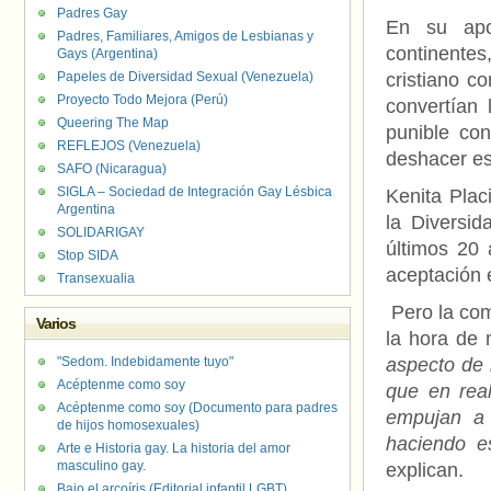
Padres Gay
En su apog
Padres, Familiares, Amigos de Lesbianas y
continente
Gays (Argentina)
Papeles de Diversidad Sexual (Venezuela)
cristiano c
Proyecto Todo Mejora (Perú)
convertían 
Queering The Map
punible con
REFLEJOS (Venezuela)
deshacer esa
SAFO (Nicaragua)
SIGLA – Sociedad de Integración Gay Lésbica
Kenita Placi
Argentina
la Diversi
SOLIDARIGAY
últimos 20
Stop SIDA
aceptación
Transexualia
Pero la comb
Varios
la hora de 
"Sedom. Indebidamente tuyo"
aspecto de l
Acéptenme como soy
que en rea
Acéptenme como soy (Documento para padres
empujan a 
de hijos homosexuales)
haciendo e
Arte e Historia gay. La historia del amor
masculino gay.
explican.
Bajo el arcoíris (Editorial infantil LGBT).