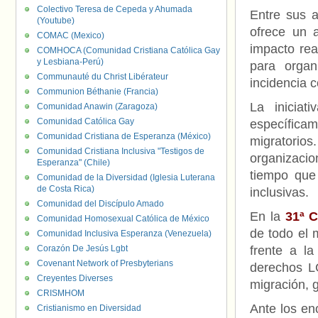
Colectivo Teresa de Cepeda y Ahumada
Entre sus 
(Youtube)
ofrece un a
COMAC (Mexico)
impacto rea
COMHOCA (Comunidad Cristiana Católica Gay
y Lesbiana-Perú)
para organ
Communauté du Christ Libérateur
incidencia 
Communion Béthanie (Francia)
La inicia
Comunidad Anawin (Zaragoza)
Comunidad Católica Gay
específica
Comunidad Cristiana de Esperanza (México)
migratori
Comunidad Cristiana Inclusiva "Testigos de
organizacio
Esperanza" (Chile)
tiempo que
Comunidad de la Diversidad (Iglesia Luterana
de Costa Rica)
inclusivas.
Comunidad del Discípulo Amado
En la
31ª 
Comunidad Homosexual Católica de México
de todo el 
Comunidad Inclusiva Esperanza (Venezuela)
Corazón De Jesús Lgbt
frente a la
Covenant Network of Presbyterians
derechos L
Creyentes Diverses
migración, g
CRISMHOM
Ante los e
Cristianismo en Diversidad