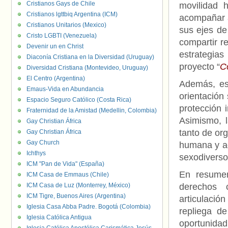
Cristianos Gays de Chile
movilidad 
Cristianos lgttbiq Argentina (ICM)
acompañar 
Cristianos Unitarios (Mexico)
sus ejes de
Cristo LGBTI (Venezuela)
compartir r
Devenir un en Christ
estrategia
Diaconía Cristiana en la Diversidad (Uruguay)
proyecto “
C
Diversidad Cristiana (Montevideo, Uruguay)
El Centro (Argentina)
Además, es
Emaus-Vida en Abundancia
orientación
Espacio Seguro Católico (Costa Rica)
protección 
Fraternidad de la Amistad (Medellin, Colombia)
Asimismo, l
Gay Christian África
tanto de or
Gay Christian África
Gay Church
humana y ac
Ichthys
sexodiverso
ICM "Pan de Vida" (España)
En resumen
ICM Casa de Emmaus (Chile)
ICM Casa de Luz (Monterrey, México)
derechos 
ICM Tigre, Buenos Aires (Argentina)
articulació
Iglesia Casa Abba Padre. Bogotá (Colombia)
repliega de
Iglesia Católica Antigua
oportunida