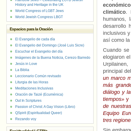
Rainbow Jews – Celebrating LGTB Jewish
económico,
History and Heritage in the UK
World Congress of LGBT Jews
climático
.
World Jewish Congress LBGT
humanos, l
desarrollo 
Espacios para la Oración
inclusivos y
El Evangelio de cada día
así como la 
El Evangelio del Domingo (José Luis Sicre)
Cuando se 
Escuchar el Evangelio del día
elogiaron e
Imágenes de la Buena Noticia, Cerezo Barredo
Urpilainen
Jesús in Love
La Biblia
principal d
Leccionario Común revisado
un marco mo
Liturgia de las Horas
más grande
Meditaciones Inclusivas
diálogo y l
Oración de Taizé (Ecuménica)
tiempos»
y
Out In Scriptures
de nuestras
Passion of Christ: A Gay Vision (Libro)
Equipo Eur
QSpirit (Espiritualidad Queer)
Rezando voy
tres region
Sin embargo