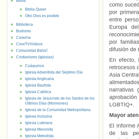
Biblia
como suced
Biblia Queer
por primera
Otro Dios es posible
entre pers
Biblioteca
Europa del
Budismo
reconocimi
Caverna
por familia
Cine/TV/Videos
difusión de
Comunidad Bahá'í
Cristianismo (Iglesias)
En efecto,
Cuáqueros
retrocesos 
Iglesia Adventista del Séptimo Día
Asia Central
Iglesia Anglicana
alimentados 
Iglesia Bautista
narrativas
Iglesia Católica
aprobación 
Iglesia de Jesucristo de los Santos de los
Últimos Días (Mormones)
LGBTIQ+.
Iglesia de la Comunidad Metropolitana
Mayor aten
Iglesia Inclusiva
Iglesia Luterana
El Informe 
Iglesia Menonita
de las pe
Iglesia Metodista