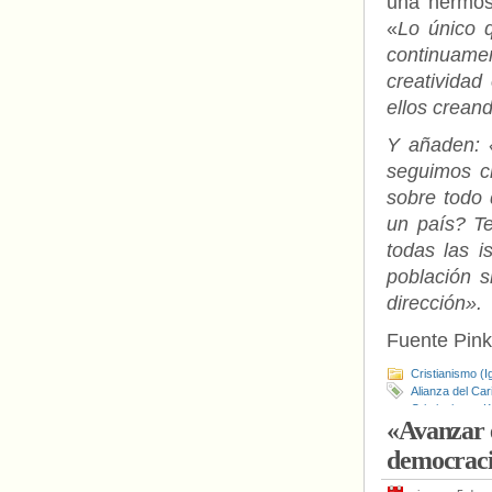
una hermosa
«
Lo único 
continuamen
creatividad
ellos creand
Y añaden: 
seguimos c
sobre todo 
un país?
T
todas las i
población 
dirección».
Fuente Pin
Cristianismo (I
Alianza del Car
Cristianismo
,
K
«Avanzar 
democraci