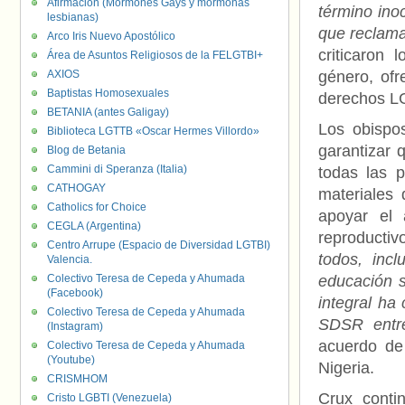
Afirmación (Mormones Gays y mormonas
término ino
lesbianas)
que reclama
Arco Iris Nuevo Apostólico
criticaron
Área de Asuntos Religiosos de la FELGTBI+
AXIOS
género, ofr
Baptistas Homosexuales
derechos 
BETANIA (antes Galigay)
Los obispos
Biblioteca LGTTB «Oscar Hermes Villordo»
garantizar 
Blog de Betania
Cammini di Speranza (Italia)
todas las 
CATHOGAY
materiales
Catholics for Choice
apoyar el 
CEGLA (Argentina)
reproductiv
Centro Arrupe (Espacio de Diversidad LGTBI)
todos, incl
Valencia.
Colectivo Teresa de Cepeda y Ahumada
educación s
(Facebook)
integral ha
Colectivo Teresa de Cepeda y Ahumada
SDSR entre
(Instagram)
acuerdo de 
Colectivo Teresa de Cepeda y Ahumada
(Youtube)
Nigeria.
CRISMHOM
Crux conti
Cristo LGBTI (Venezuela)