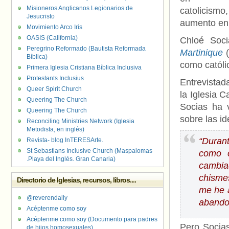
Misioneros Anglicanos Legionarios de
catolicism
Jesucristo
aumento en 
Movimiento Arco Iris
OASIS (California)
Chloé Soc
Peregrino Reformado (Bautista Reformada
Martinique
Bíblica)
como católi
Primera Iglesia Cristiana Bíblica Inclusiva
Protestants Inclusius
Entrevistad
Queer Spirit Church
la Iglesia 
Queering The Church
Socias ha v
Queering The Church
sobre las i
Reconciling Ministries Network (Iglesia
Metodista, en inglés)
“Duran
Revista- blog InTERESArte.
St Sebastians Inclusive Church (Maspalomas
como c
.Playa del Inglés. Gran Canaria)
cambia
chisme
Directorio de Iglesias, recursos, libros....
me he a
@reverendally
abando
Acéptenme como soy
Acéptenme como soy (Documento para padres
Pero Socias
de hijos homosexuales)