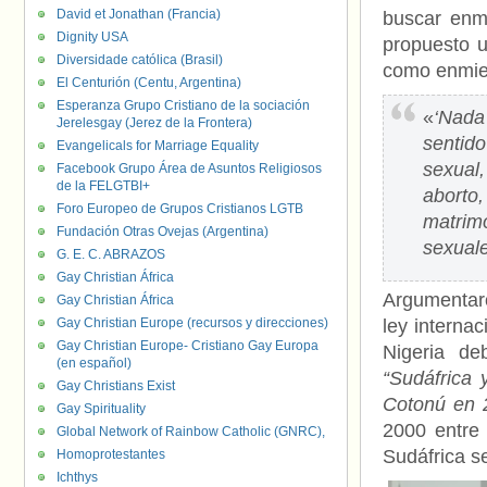
David et Jonathan (Francia)
buscar enm
Dignity USA
propuesto u
Diversidade católica (Brasil)
como enmie
El Centurión (Centu, Argentina)
Esperanza Grupo Cristiano de la sociación
«
‘Nada
Jerelesgay (Jerez de la Frontera)
sentid
Evangelicals for Marriage Equality
sexual
Facebook Grupo Área de Asuntos Religiosos
de la FELGTBI+
aborto,
Foro Europeo de Grupos Cristianos LGTB
matrim
Fundación Otras Ovejas (Argentina)
sexuale
G. E. C. ABRAZOS
Gay Christian África
Argumentaro
Gay Christian África
Gay Christian Europe (recursos y direcciones)
ley internac
Gay Christian Europe- Cristiano Gay Europa
Nigeria de
(en español)
“Sudáfrica 
Gay Christians Exist
Cotonú en 
Gay Spirituality
2000 entre 
Global Network of Rainbow Catholic (GNRC),
Sudáfrica se
Homoprotestantes
Ichthys