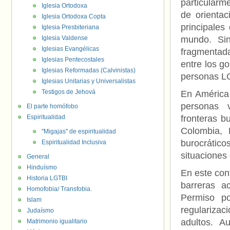
particularme
Iglesia Ortodoxa
de orienta
Iglesia Ortodoxa Copta
principale
Iglesia Presbiteriana
Iglesia Valdense
mundo. Sin
Iglesias Evangélicas
fragmentada
Iglesias Pentecostales
entre los g
Iglesias Reformadas (Calvinistas)
personas L
Iglesias Unitarias y Universalistas
Testigos de Jehová
En América 
personas 
El parte homófobo
Espiritualidad
fronteras b
Colombia, 
"Migajas" de espiritualidad
burocrático
Espiritualidad Inclusiva
situaciones
General
Hinduísmo
En este con
Historia LGTBI
barreras a
Homofobia/ Transfobia.
Permiso po
Islam
regularizac
Judaísmo
adultos. 
Matrimonio igualitario