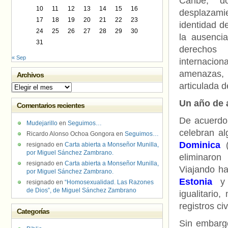
Caribe, d
10
11
12
13
14
15
16
desplazamie
17
18
19
20
21
22
23
identidad de
24
25
26
27
28
29
30
la ausenci
31
derechos
« Sep
internaciona
amenazas, p
Archivos
articulada d
Archivos
Un año de 
Comentarios recientes
De acuerdo 
Mudejarillo
en
Seguimos…
celebran al
Ricardo Alonso Ochoa Gongora
en
Seguimos…
Dominica
(
resignado
en
Carta abierta a Monseñor Munilla,
por Miguel Sánchez Zambrano.
eliminaron
resignado
en
Carta abierta a Monseñor Munilla,
Viajando ha
por Miguel Sánchez Zambrano.
Estonia
resignado
en
“Homosexualidad. Las Razones
de Dios”, de Miguel Sánchez Zambrano
igualitario
registros ci
Categorías
Sin embargo