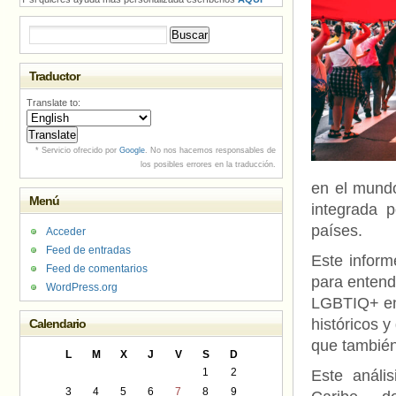
Buscar:
Traductor
Translate to:
* Servicio ofrecido por
Google
. No nos hacemos responsables de
los posibles errores en la traducción.
en el mund
Menú
integrada 
países.
Acceder
Feed de entradas
Este inform
Feed de comentarios
para entend
WordPress.org
LGBTIQ+ en 
históricos 
Calendario
que también
L
M
X
J
V
S
D
1
2
Este análi
3
4
5
6
7
8
9