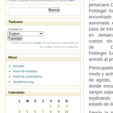
jamaicano 
Buscar:
Pottinger h
encontrado
Traductor
asesinado 
casa de Ki
Translate to:
en Jamaic
cuerpo sin
* Servicio ofrecido por
Google
. No nos hacemos responsables de
de Dex
los posibles errores en la traducción.
Pottinger f
Menú
arrestó al p
Acceder
Preocupado 
Feed de entradas
moda y acti
Feed de comentarios
de agosto,
WordPress.org
donde encu
sangre salp
Calendario
explicando 
L
M
X
J
V
S
D
estado de d
1
2
3
4
5
6
7
8
9
10
Según la p