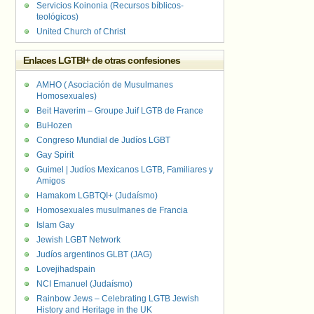
Servicios Koinonia (Recursos bíblicos-
teológicos)
United Church of Christ
Enlaces LGTBI+ de otras confesiones
AMHO ( Asociación de Musulmanes
Homosexuales)
Beit Haverim – Groupe Juif LGTB de France
BuHozen
Congreso Mundial de Judíos LGBT
Gay Spirit
Guimel | Judíos Mexicanos LGTB, Familiares y
Amigos
Hamakom LGBTQI+ (Judaísmo)
Homosexuales musulmanes de Francia
Islam Gay
Jewish LGBT Network
Judíos argentinos GLBT (JAG)
Lovejihadspain
NCI Emanuel (Judaísmo)
Rainbow Jews – Celebrating LGTB Jewish
History and Heritage in the UK