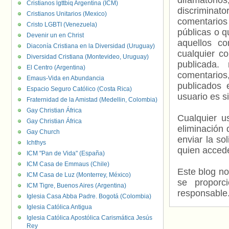
difamatorio
Cristianos lgttbiq Argentina (ICM)
discriminat
Cristianos Unitarios (Mexico)
comentarios
Cristo LGBTI (Venezuela)
públicas o 
Devenir un en Christ
aquellos c
Diaconía Cristiana en la Diversidad (Uruguay)
cualquier c
Diversidad Cristiana (Montevideo, Uruguay)
publicada.
El Centro (Argentina)
comentarios,
Emaus-Vida en Abundancia
publicados 
Espacio Seguro Católico (Costa Rica)
usuario es s
Fraternidad de la Amistad (Medellin, Colombia)
Gay Christian África
Cualquier us
Gay Christian África
eliminación 
Gay Church
enviar la so
Ichthys
quien accede
ICM "Pan de Vida" (España)
ICM Casa de Emmaus (Chile)
Este blog no
ICM Casa de Luz (Monterrey, México)
se proporc
ICM Tigre, Buenos Aires (Argentina)
responsable
Iglesia Casa Abba Padre. Bogotá (Colombia)
Iglesia Católica Antigua
Iglesia Católica Apostólica Carismática Jesús
Rey