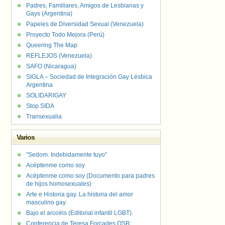
Padres, Familiares, Amigos de Lesbianas y
Gays (Argentina)
Papeles de Diversidad Sexual (Venezuela)
Proyecto Todo Mejora (Perú)
Queering The Map
REFLEJOS (Venezuela)
SAFO (Nicaragua)
SIGLA – Sociedad de Integración Gay Lésbica
Argentina
SOLIDARIGAY
Stop SIDA
Transexualia
Varios
"Sedom. Indebidamente tuyo"
Acéptenme como soy
Acéptenme como soy (Documento para padres
de hijos homosexuales)
Arte e Historia gay. La historia del amor
masculino gay.
Bajo el arcoíris (Editorial infantil LGBT).
Conferencia de Teresa Forcades OSB: