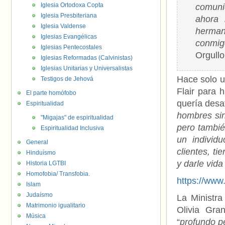
Iglesia Ortodoxa Copta
comuni
Iglesia Presbiteriana
ahora 
Iglesia Valdense
herman
Iglesias Evangélicas
conmig
Iglesias Pentecostales
Orgullo
Iglesias Reformadas (Calvinistas)
Iglesias Unitarias y Universalistas
Hace solo u
Testigos de Jehová
Flair para 
El parte homófobo
quería desa
Espiritualidad
hombres sin
"Migajas" de espiritualidad
pero tambié
Espiritualidad Inclusiva
un individ
General
clientes, t
Hinduísmo
y darle vid
Historia LGTBI
Homofobia/ Transfobia.
https://ww
Islam
Judaísmo
La Ministra
Matrimonio igualitario
Olivia Gra
Música
“
profundo p