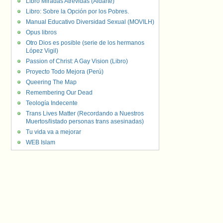
Libro Miradas Atrevidas (Aldarte)
Libro: Sobre la Opción por los Pobres.
Manual Educativo Diversidad Sexual (MOVILH)
Opus libros
Otro Dios es posible (serie de los hermanos
López Vigil)
Passion of Christ: A Gay Vision (Libro)
Proyecto Todo Mejora (Perú)
Queering The Map
Remembering Our Dead
Teología Indecente
Trans Lives Matter (Recordando a Nuestros
Muertos/listado personas trans asesinadas)
Tu vida va a mejorar
WEB Islam