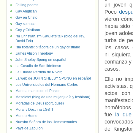
un joven 
Falling poems
Poco
desp
Gay Anglican
Gay en Cristo
vieron cóm
Gay se nace.
había sido 
Gay y Cristiano
joven adol
I'm Christian, I'm Gay, let's talk (blog del rev.
turba de pe
David Eck)
los casos 
Isla flotante: bitácora de un gay cristiano
James Alison Theology
ni siquiera
John Shelby Spong en español
confianza y
La Casulla de San Ildefonso
casos.
La Ciudad Perdida de Nivorg
Ello no imp
La web de JOHN SHELBY SPONG en español
Los Universículos del Hermano Cortés
activistas,
Mano a mano con el Pastor
actos con
Mesoletot (blog de una mujer judía y lesbiana)
manifestac
Moradas de Deus (portugués)
homófobos.
Moral y Doctrina LGBTI
fue
la que
Mundo Homo
convocados 
Nuestra Señora de los Homosexuales
de Kingston
Pays de Zabulon