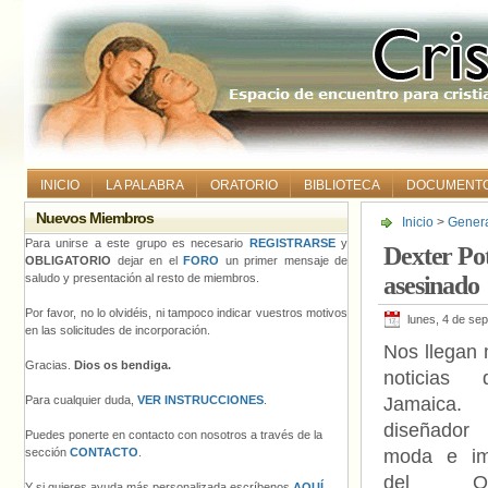
INICIO
LA PALABRA
ORATORIO
BIBLIOTECA
DOCUMENT
Nuevos Miembros
Inicio
>
Gener
asesinado
Para unirse a este grupo es necesario
REGISTRARSE
y
Dexter Pot
OBLIGATORIO
dejar en el
FORO
un primer mensaje de
saludo y presentación al resto de miembros.
asesinado
Por favor, no lo olvidéis, ni tampoco indicar vuestros motivos
lunes, 4 de se
en las solicitudes de incorporación.
Nos llegan
Gracias.
Dios os bendiga.
noticias 
Para cualquier duda,
VER INSTRUCCIONES
.
Jamaica
diseñado
Puedes ponerte en contacto con nosotros a través de la
sección
CONTACTO
.
moda e i
del Org
Y si quieres ayuda más personalizada escríbenos
AQUÍ