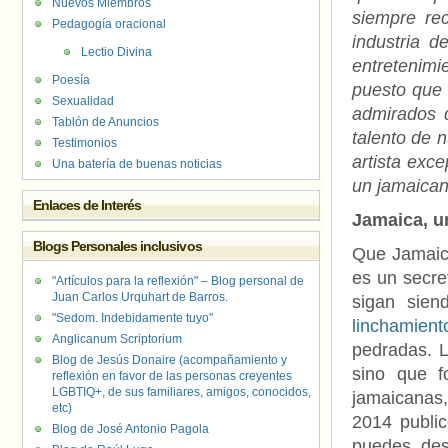
Nuevos Miembros
siempre rec
Pedagogía oracional
industria d
Lectio Divina
entretenim
Poesía
puesto que 
Sexualidad
admirados d
Tablón de Anuncios
talento de 
Testimonios
artista exc
Una batería de buenas noticias
un jamaican
Enlaces de Interés
Jamaica, u
Blogs Personales inclusivos
Que Jamaic
es un secre
"Artículos para la reflexión" – Blog personal de
Juan Carlos Urquhart de Barros.
sigan sie
"Sedom. Indebidamente tuyo"
linchamient
Anglicanum Scriptorium
pedradas. L
Blog de Jesús Donaire (acompañamiento y
sino que f
reflexión en favor de las personas creyentes
LGBTIQ+, de sus familiares, amigos, conocidos,
jamaicanas,
etc)
2014
publi
Blog de José Antonio Pagola
puedes de