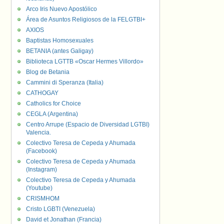
Arco Iris Nuevo Apostólico
Área de Asuntos Religiosos de la FELGTBI+
AXIOS
Baptistas Homosexuales
BETANIA (antes Galigay)
Biblioteca LGTTB «Oscar Hermes Villordo»
Blog de Betania
Cammini di Speranza (Italia)
CATHOGAY
Catholics for Choice
CEGLA (Argentina)
Centro Arrupe (Espacio de Diversidad LGTBI)
Valencia.
Colectivo Teresa de Cepeda y Ahumada
(Facebook)
Colectivo Teresa de Cepeda y Ahumada
(Instagram)
Colectivo Teresa de Cepeda y Ahumada
(Youtube)
CRISMHOM
Cristo LGBTI (Venezuela)
David et Jonathan (Francia)