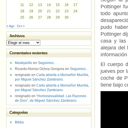
11
12
13
14
15
16
17
Pottinger f
18
19
20
21
22
23
24
todo apunt
25
26
27
28
29
30
desapareci
« Ago
Oct »
pudo haber
Pottinger di
Archivos
casa y las
Archivos
alejara del
Comentarios recientes
información 
Mudejarillo
en
Seguimos…
El cuerpo d
Ricardo Alonso Ochoa Gongora
en
Seguimos…
jueves por l
resignado
en
Carta abierta a Monseñor Munilla,
coche de Po
por Miguel Sánchez Zambrano.
tiene bajo 
resignado
en
Carta abierta a Monseñor Munilla,
por Miguel Sánchez Zambrano.
resignado
en
“Homosexualidad. Las Razones
de Dios”, de Miguel Sánchez Zambrano
Categorías
Biblia