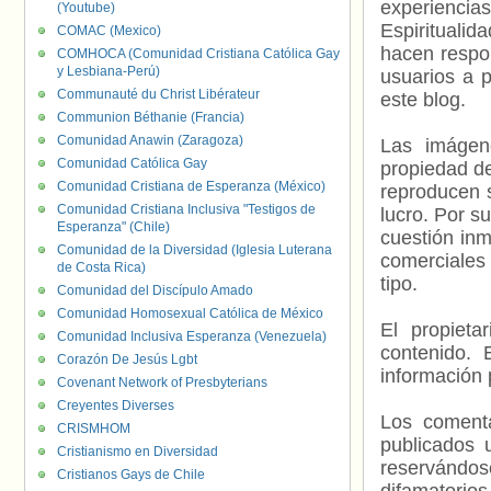
experienci
(Youtube)
Espiritualid
COMAC (Mexico)
hacen respo
COMHOCA (Comunidad Cristiana Católica Gay
y Lesbiana-Perú)
usuarios a p
Communauté du Christ Libérateur
este blog.
Communion Béthanie (Francia)
Comunidad Anawin (Zaragoza)
Las imágene
Comunidad Católica Gay
propiedad de
Comunidad Cristiana de Esperanza (México)
reproducen s
Comunidad Cristiana Inclusiva "Testigos de
lucro. Por s
Esperanza" (Chile)
cuestión inm
Comunidad de la Diversidad (Iglesia Luterana
comerciales 
de Costa Rica)
tipo.
Comunidad del Discípulo Amado
Comunidad Homosexual Católica de México
El propieta
Comunidad Inclusiva Esperanza (Venezuela)
contenido. 
Corazón De Jesús Lgbt
información 
Covenant Network of Presbyterians
Creyentes Diverses
Los comenta
CRISMHOM
publicados 
Cristianismo en Diversidad
reservándos
Cristianos Gays de Chile