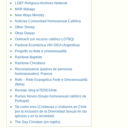
LGBT Religious Archives Network
MAR Málaga
New Ways Ministry
Noticias Comunidad Homosexual Católica
Other Sheep
Otras Ovejas
Outreach (un recurso católico LGTBQ)
Pastoral Ecuménica VIH-SIDA (Argentina)
Progetto su fede e omosessualità
Rainbow Baptists
Rainbow Christians
Reconaissance (padres de personas
homosexuales). Francia
Refo – Rete Evangelica Fede e Omosessualità
(Italia)
Revista- blog InTERESArte.
Rumos Novos (Grupo homosexual católico de
Portugal)
Tal como eres (Cristianas y cristianos en Chile
por la inclusión de la Diversidad Sexual en las
iglesias y en la sociedad)
The Gay Christian (en inglés)