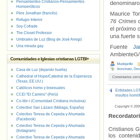
Pensamientos Cristianos-Pensamientos
denominaro
Homoeróticos
Maurice Tom
Père Jonathan (francés)
Refugio Interior
76 Crimes
q
Soy Cofrade
el próximo 
The Closet Professor
una fuerte 
Umbrales de Luz (Blog de José Arregi)
Una mirada gay
Fuente
Ja
AmbienteG/
Comunidades e Iglesias cristianas LGTBI+
Mudejarillo
Asesinato
,
Dext
Casa de Luz (dejando huella)
Cathedral of Hope/Catedral de la Esperanza
Comentarios cerr
(Texas, EE.UU.)
Católicos homo y bisexuales
Entidades LGTB
CCEI "El Camino" (Perú)
insultos homóf
Co-libr-í (Comunidad Cristiana inclusiva)
Copyright © 200
Colectivo San Lázaro (Málaga, España)
Colectivo Teresa de Cepeda y Ahumada
Recordator
(Facebook)
Colectivo Teresa de Cepeda y Ahumada
Cristianos G
(Instagram)
los contenid
Colectivo Teresa de Cepeda y Ahumada