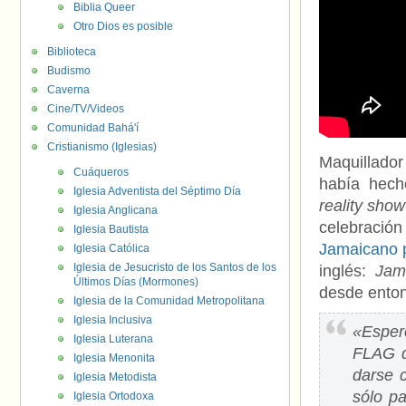
Biblia Queer
Otro Dios es posible
Biblioteca
Budismo
Caverna
Cine/TV/Videos
Comunidad Bahá'í
Cristianismo (Iglesias)
Maquillador
Cuáqueros
había hech
Iglesia Adventista del Séptimo Día
reality show
Iglesia Anglicana
celebración
Iglesia Bautista
Jamaicano p
Iglesia Católica
Iglesia de Jesucristo de los Santos de los
inglés:
Jam
Últimos Días (Mormones)
desde enton
Iglesia de la Comunidad Metropolitana
Iglesia Inclusiva
«Esper
Iglesia Luterana
FLAG q
Iglesia Menonita
darse 
Iglesia Metodista
sólo p
Iglesia Ortodoxa