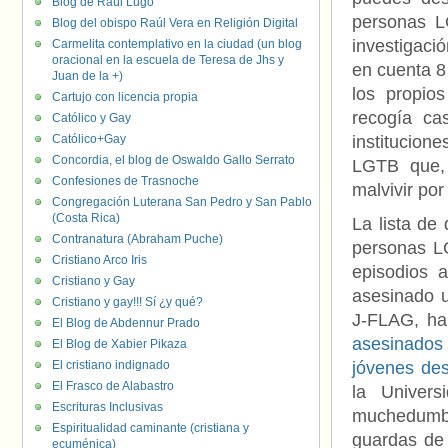
Blog de Raúl Lugo
personas L
Blog del obispo Raúl Vera en Religión Digital
investigaci
Carmelita contemplativo en la ciudad (un blog
oracional en la escuela de Teresa de Jhs y
en cuenta 8
Juan de la +)
los propios
Cartujo con licencia propia
recogía ca
Católico y Gay
Católico+Gay
institucion
Concordia, el blog de Oswaldo Gallo Serrato
LGTB que, 
Confesiones de Trasnoche
malvivir por 
Congregación Luterana San Pedro y San Pablo
(Costa Rica)
La lista de
Contranatura (Abraham Puche)
personas L
Cristiano Arco Iris
episodios 
Cristiano y Gay
asesinado u
Cristiano y gay!!! Sí ¿y qué?
J-FLAG, ha
El Blog de Abdennur Prado
asesinados
El Blog de Xabier Pikaza
El cristiano indignado
jóvenes des
El Frasco de Alabastro
la Univer
Escrituras Inclusivas
muchedumbre
Espiritualidad caminante (cristiana y
guardas de
ecuménica)