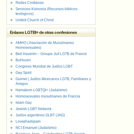
Redes Cristianas
Servicios Koinonia (Recursos bíblicos-
teológicos)
United Church of Christ
Enlaces LGTBI+ de otras confesiones
AMHO ( Asociación de Musulmanes
Homosexuales)
Beit Haverim – Groupe Juif LGTB de France
BuHozen
Congreso Mundial de Judíos LGBT
Gay Spirit
Guimel | Judíos Mexicanos LGTB, Familiares y
Amigos
Hamakom LGBTQI+ (Judaísmo)
Homosexuales musulmanes de Francia
Islam Gay
Jewish LGBT Network
Judíos argentinos GLBT (JAG)
Lovejihadspain
NCI Emanuel (Judaísmo)