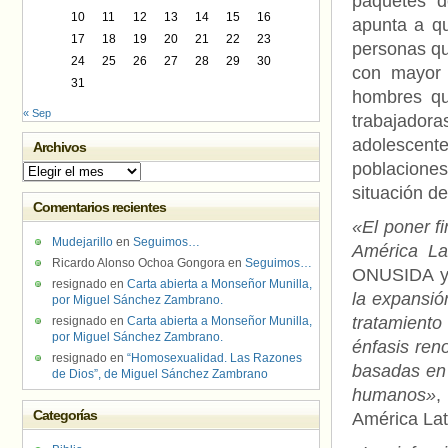
paquetes d
10
11
12
13
14
15
16
apunta a q
17
18
19
20
21
22
23
personas qu
24
25
26
27
28
29
30
con mayor 
31
hombres qu
« Sep
trabajador
adolescent
Archivos
poblaciones
Archivos
situación de
Comentarios recientes
«El poner fi
Mudejarillo
en
Seguimos…
América La
Ricardo Alonso Ochoa Gongora
en
Seguimos…
ONUSIDA y 
resignado
en
Carta abierta a Monseñor Munilla,
la expansió
por Miguel Sánchez Zambrano.
tratamiento
resignado
en
Carta abierta a Monseñor Munilla,
por Miguel Sánchez Zambrano.
énfasis ren
resignado
en
“Homosexualidad. Las Razones
basadas en
de Dios”, de Miguel Sánchez Zambrano
humanos»
,
Categorías
América Lat