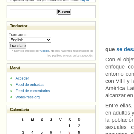
Buscar:
Traductor
Translate to:
que
se des
* Servicio ofrecido por
Google
. No nos hacemos responsables de
los posibles errores en la traducción.
Con el obje
enfoque co
Menú
entorno con
Acceder
con VIH y l
Feed de entradas
América Lat
Feed de comentarios
alcanzar en
WordPress.org
Entre ellas
Calendario
en adultos 
la població
L
M
X
J
V
S
D
1
2
sexuales 
3
4
5
6
7
8
9