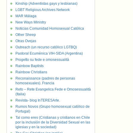
Kinship (Adventistas gays y lesbianas)
LGBT Religious Archives Network
MAR Málaga
New Ways Ministry
Noticias Comunidad Homosexual Católica
Other Sheep
Otras Ovejas
Outreach (un recurso católico LGTBQ)
Pastoral Ecuménica VIH-SIDA (Argentina)
Progetto su fede e omosessualità
Rainbow Baptists
Rainbow Christians
Reconaissance (padres de personas
homosexuales). Francia
Refo – Rete Evangelica Fede e Omosessualità
(Italia)
Revista- blog InTERESArte.
Rumos Novos (Grupo homosexual católico de
Portugal)
Tal como eres (Cristianas y cristianos en Chile
por la inclusión de la Diversidad Sexual en las
iglesias y en la sociedad)