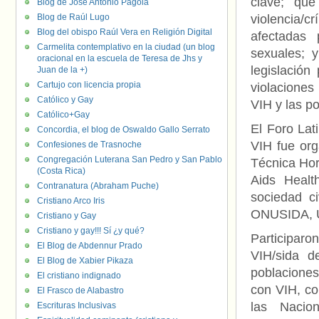
clave; qu
Blog de José Antonio Pagola
Blog de Raúl Lugo
violencia/
Blog del obispo Raúl Vera en Religión Digital
afectadas 
Carmelita contemplativo en la ciudad (un blog
sexuales; 
oracional en la escuela de Teresa de Jhs y
legislación
Juan de la +)
Cartujo con licencia propia
violaciones
Católico y Gay
VIH y las p
Católico+Gay
El Foro Lat
Concordia, el blog de Oswaldo Gallo Serrato
VIH fue org
Confesiones de Trasnoche
Congregación Luterana San Pedro y San Pablo
Técnica Hor
(Costa Rica)
Aids Heal
Contranatura (Abraham Puche)
sociedad ci
Cristiano Arco Iris
ONUSIDA, 
Cristiano y Gay
Cristiano y gay!!! Sí ¿y qué?
Participaro
El Blog de Abdennur Prado
VIH/sida d
El Blog de Xabier Pikaza
poblaciones
El cristiano indignado
con VIH, co
El Frasco de Alabastro
las Nacio
Escrituras Inclusivas