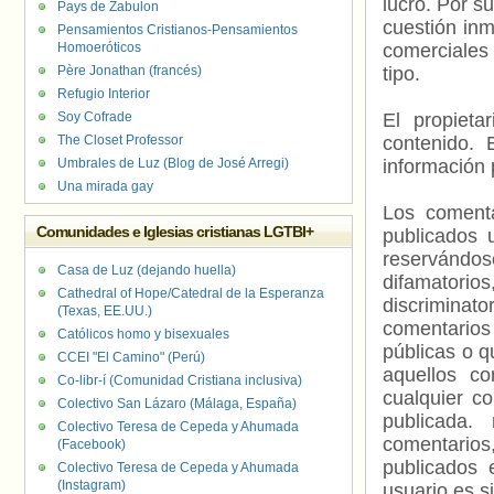
lucro. Por s
Pays de Zabulon
cuestión inm
Pensamientos Cristianos-Pensamientos
Homoeróticos
comerciales 
Père Jonathan (francés)
tipo.
Refugio Interior
Soy Cofrade
El propieta
The Closet Professor
contenido. 
Umbrales de Luz (Blog de José Arregi)
información 
Una mirada gay
Los comenta
Comunidades e Iglesias cristianas LGTBI+
publicados 
reservándos
Casa de Luz (dejando huella)
difamatorio
Cathedral of Hope/Catedral de la Esperanza
discriminat
(Texas, EE.UU.)
comentarios
Católicos homo y bisexuales
públicas o 
CCEI "El Camino" (Perú)
aquellos c
Co-libr-í (Comunidad Cristiana inclusiva)
cualquier c
Colectivo San Lázaro (Málaga, España)
publicada.
Colectivo Teresa de Cepeda y Ahumada
comentarios,
(Facebook)
publicados 
Colectivo Teresa de Cepeda y Ahumada
(Instagram)
usuario es s