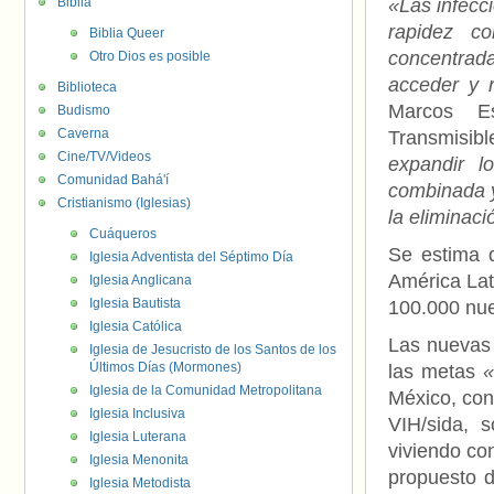
Biblia
«Las infecc
rapidez c
Biblia Queer
concentrad
Otro Dios es posible
acceder y r
Biblioteca
Marcos Es
Budismo
Caverna
Transmisi
Cine/TV/Videos
expandir l
Comunidad Bahá'í
combinada y
Cristianismo (Iglesias)
la eliminaci
Cuáqueros
Se estima 
Iglesia Adventista del Séptimo Día
América Lat
Iglesia Anglicana
Iglesia Bautista
100.000 nue
Iglesia Católica
Las nuevas 
Iglesia de Jesucristo de los Santos de los
Últimos Días (Mormones)
las metas
«
Iglesia de la Comunidad Metropolitana
México, con
Iglesia Inclusiva
VIH/sida, s
Iglesia Luterana
viviendo co
Iglesia Menonita
propuesto 
Iglesia Metodista