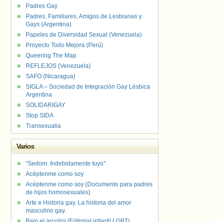
Padres Gay
Padres, Familiares, Amigos de Lesbianas y
Gays (Argentina)
Papeles de Diversidad Sexual (Venezuela)
Proyecto Todo Mejora (Perú)
Queering The Map
REFLEJOS (Venezuela)
SAFO (Nicaragua)
SIGLA – Sociedad de Integración Gay Lésbica
Argentina
SOLIDARIGAY
Stop SIDA
Transexualia
Varios
"Sedom. Indebidamente tuyo"
Acéptenme como soy
Acéptenme como soy (Documento para padres
de hijos homosexuales)
Arte e Historia gay. La historia del amor
masculino gay.
Bajo el arcoíris (Editorial infantil LGBT).