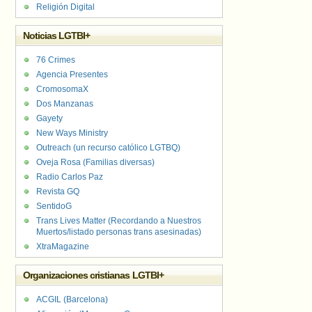
Religión Digital
Noticias LGTBI+
76 Crimes
Agencia Presentes
CromosomaX
Dos Manzanas
Gayety
New Ways Ministry
Outreach (un recurso católico LGTBQ)
Oveja Rosa (Familias diversas)
Radio Carlos Paz
Revista GQ
SentidoG
Trans Lives Matter (Recordando a Nuestros
Muertos/listado personas trans asesinadas)
XtraMagazine
Organizaciones cristianas LGTBI+
ACGIL (Barcelona)