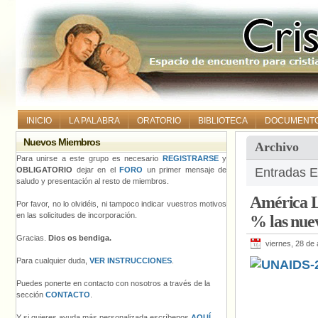
INICIO
LA PALABRA
ORATORIO
BIBLIOTECA
DOCUMENT
Nuevos Miembros
Archivo
Para unirse a este grupo es necesario
REGISTRARSE
y
OBLIGATORIO
dejar en el
FORO
un primer mensaje de
Entradas Et
saludo y presentación al resto de miembros.
América L
Por favor, no lo olvidéis, ni tampoco indicar vuestros motivos
en las solicitudes de incorporación.
% las nue
Gracias.
Dios os bendiga.
viernes, 28 de
Para cualquier duda,
VER INSTRUCCIONES
.
Puedes ponerte en contacto con nosotros a través de la
sección
CONTACTO
.
Y si quieres ayuda más personalizada escríbenos
AQUÍ