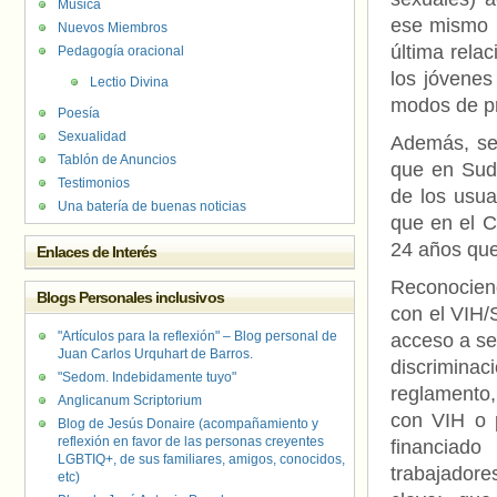
Música
ese mismo p
Nuevos Miembros
última rela
Pedagogía oracional
los jóvenes
Lectio Divina
modos de pr
Poesía
Sexualidad
Además, se 
Tablón de Anuncios
que en Sud
Testimonios
de los usua
Una batería de buenas noticias
que en el C
24 años que
Enlaces de Interés
Reconociend
Blogs Personales inclusivos
con el VIH/
"Artículos para la reflexión" – Blog personal de
acceso a se
Juan Carlos Urquhart de Barros.
discrimina
"Sedom. Indebidamente tuyo"
reglamento,
Anglicanum Scriptorium
con VIH o 
Blog de Jesús Donaire (acompañamiento y
reflexión en favor de las personas creyentes
financiad
LGBTIQ+, de sus familiares, amigos, conocidos,
trabajador
etc)