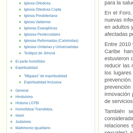
para la salu
Iglesia Ortodoxa
Iglesia Ortodoxa Copta
En el Foro,
Iglesia Presbiteriana
nuevas inf
Iglesia Valdense
en adultos 
Iglesias Evangélicas
afectadas po
Iglesias Pentecostales
Iglesias Reformadas (Calvinistas)
Entre 2010 
Iglesias Unitarias y Universalistas
Caribe han
Testigos de Jehová
estuvieron 
El parte homófobo
reducir las
Espiritualidad
los lugare
"Migajas" de espiritualidad
prevención
Espiritualidad Inclusiva
prevención
General
innovación 
Hinduísmo
de servicios
Historia LGTBI
Homofobia/ Transfobia.
También s
Islam
considerada
Judaísmo
relaciones 
Matrimonio igualitario
sexuales) 