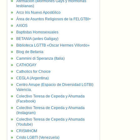
Afirmación (Mormones Gays y mormonas
lesbianas)
Arco Iris Nuevo Apostólico
Área de Asuntos Religiosos de la FELGTBI+
AXIOS
Baptistas Homosexuales
BETANIA (antes Galigay)
Biblioteca LGTTB «Oscar Hermes Villordo»
Blog de Betania
Cammini di Speranza (Italia)
CATHOGAY
Catholics for Choice
CEGLA (Argentina)
Centro Arrupe (Espacio de Diversidad LGTBI)
Valencia.
Colectivo Teresa de Cepeda y Ahumada
(Facebook)
Colectivo Teresa de Cepeda y Ahumada
(Instagram)
Colectivo Teresa de Cepeda y Ahumada
(Youtube)
CRISMHOM
Cristo LGBTI (Venezuela)