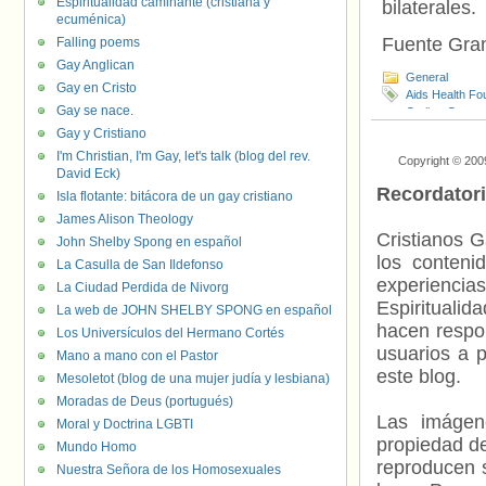
Espiritualidad caminante (cristiana y
bilaterales.
ecuménica)
Fuente Gra
Falling poems
Gay Anglican
General
Gay en Cristo
Aids Health Fo
Gay se nace.
Caribe
,
Grupo 
Loures
,
Marcos
Gay y Cristiano
Unicef
,
VIH/SI
I'm Christian, I'm Gay, let's talk (blog del rev.
Copyright © 200
David Eck)
Recordator
Isla flotante: bitácora de un gay cristiano
James Alison Theology
Cristianos G
John Shelby Spong en español
los contenid
La Casulla de San Ildefonso
experienci
La Ciudad Perdida de Nivorg
Espiritualid
La web de JOHN SHELBY SPONG en español
hacen respo
Los Universículos del Hermano Cortés
usuarios a p
Mano a mano con el Pastor
este blog.
Mesoletot (blog de una mujer judía y lesbiana)
Moradas de Deus (portugués)
Las imágene
Moral y Doctrina LGBTI
propiedad de
Mundo Homo
reproducen s
Nuestra Señora de los Homosexuales