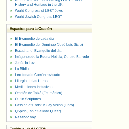
Rainbow Jews – Celebrating LGTB Jewish
History and Heritage in the UK
World Congress of LGBT Jews
World Jewish Congress LBGT
Espacios para la Oración
El Evangelio de cada día
El Evangelio del Domingo (José Luis Sicre)
Escuchar el Evangelio del día
Imágenes de la Buena Noticia, Cerezo Barredo
Jesús in Love
La Biblia
Leccionario Común revisado
Liturgia de las Horas
Meditaciones Inclusivas
Oración de Taizé (Ecuménica)
Out In Scriptures
Passion of Christ: A Gay Vision (Libro)
QSpirit (Espiritualidad Queer)
Rezando voy