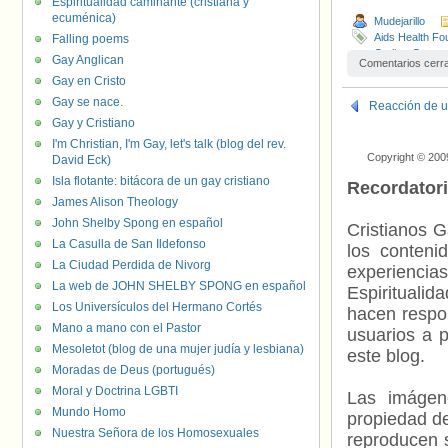
Espiritualidad caminante (cristiana y
ecuménica)
Mudejarillo
Aids Health Fo
Falling poems
Caribe
,
Grupo 
Gay Anglican
Comentarios cerr
Loures
,
Marcos
Gay en Cristo
Unicef
,
VIH/SI
Gay se nace.
Reacción de u
Gay y Cristiano
I'm Christian, I'm Gay, let's talk (blog del rev.
Copyright © 200
David Eck)
Isla flotante: bitácora de un gay cristiano
Recordator
James Alison Theology
John Shelby Spong en español
Cristianos G
La Casulla de San Ildefonso
los contenid
La Ciudad Perdida de Nivorg
experienci
La web de JOHN SHELBY SPONG en español
Espiritualid
Los Universículos del Hermano Cortés
hacen respo
Mano a mano con el Pastor
usuarios a p
Mesoletot (blog de una mujer judía y lesbiana)
este blog.
Moradas de Deus (portugués)
Moral y Doctrina LGBTI
Las imágene
Mundo Homo
propiedad de
Nuestra Señora de los Homosexuales
reproducen s