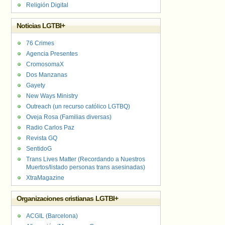
Religión Digital
Noticias LGTBI+
76 Crimes
Agencia Presentes
CromosomaX
Dos Manzanas
Gayety
New Ways Ministry
Outreach (un recurso católico LGTBQ)
Oveja Rosa (Familias diversas)
Radio Carlos Paz
Revista GQ
SentidoG
Trans Lives Matter (Recordando a Nuestros
Muertos/listado personas trans asesinadas)
XtraMagazine
Organizaciones cristianas LGTBI+
ACGIL (Barcelona)