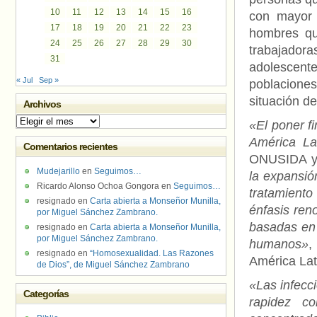
10
11
12
13
14
15
16
con mayor 
17
18
19
20
21
22
23
hombres qu
24
25
26
27
28
29
30
trabajador
31
adolescent
« Jul
Sep »
poblaciones
situación de
Archivos
Archivos
«El poner fi
América La
Comentarios recientes
ONUSIDA y 
Mudejarillo
en
Seguimos…
la expansió
Ricardo Alonso Ochoa Gongora
en
Seguimos…
tratamiento
resignado
en
Carta abierta a Monseñor Munilla,
énfasis ren
por Miguel Sánchez Zambrano.
basadas en
resignado
en
Carta abierta a Monseñor Munilla,
por Miguel Sánchez Zambrano.
humanos»
,
resignado
en
“Homosexualidad. Las Razones
América Lat
de Dios”, de Miguel Sánchez Zambrano
«Las infecc
Categorías
rapidez c