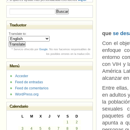
Buscar:
Traductor
que
se des
Translate to:
Con el obje
enfoque co
* Servicio ofrecido por
Google
. No nos hacemos responsables de
los posibles errores en la traducción.
entorno con
con VIH y l
Menú
América Lat
Acceder
alcanzar en
Feed de entradas
Entre ellas
Feed de comentarios
en adultos 
WordPress.org
la població
Calendario
sexuales 
paquetes d
L
M
X
J
V
S
D
apunta a q
1
2
3
4
5
6
7
8
9
personas qu