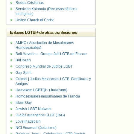
Redes Cristianas
Servicios Koinonia (Recursos bíblicos-
teológicos)
United Church of Christ
Enlaces LGTBI+ de otras confesiones
AMHO ( Asociación de Musulmanes
Homosexuales)
Beit Haverim – Groupe Juif LGTB de France
BuHozen
Congreso Mundial de Judíos LGBT
Gay Spirit
Guimel | Judíos Mexicanos LGTB, Familiares y
Amigos
Hamakom LGBTQI+ (Judaísmo)
Homosexuales musulmanes de Francia
Islam Gay
Jewish LGBT Network
Judíos argentinos GLBT (JAG)
Lovejihadspain
NCI Emanuel (Judaísmo)