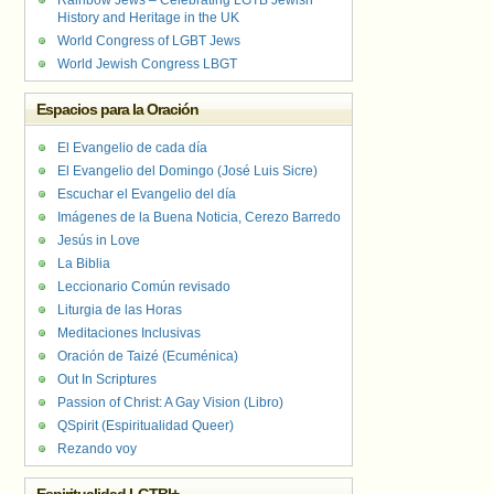
Rainbow Jews – Celebrating LGTB Jewish
History and Heritage in the UK
World Congress of LGBT Jews
World Jewish Congress LBGT
Espacios para la Oración
El Evangelio de cada día
El Evangelio del Domingo (José Luis Sicre)
Escuchar el Evangelio del día
Imágenes de la Buena Noticia, Cerezo Barredo
Jesús in Love
La Biblia
Leccionario Común revisado
Liturgia de las Horas
Meditaciones Inclusivas
Oración de Taizé (Ecuménica)
Out In Scriptures
Passion of Christ: A Gay Vision (Libro)
QSpirit (Espiritualidad Queer)
Rezando voy