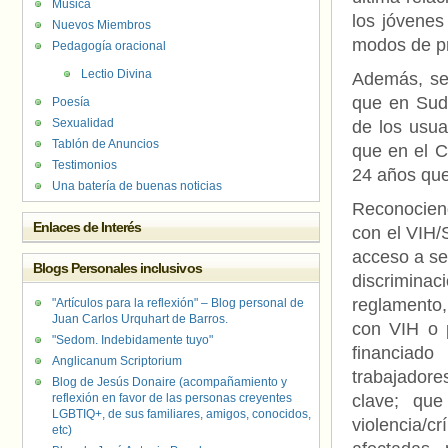
Música
los jóvenes
Nuevos Miembros
modos de pr
Pedagogía oracional
Lectio Divina
Además, se 
que en Sud
Poesía
Sexualidad
de los usua
Tablón de Anuncios
que en el C
Testimonios
24 años que
Una batería de buenas noticias
Reconociend
Enlaces de Interés
con el VIH/
acceso a se
Blogs Personales inclusivos
discrimina
reglamento,
"Artículos para la reflexión" – Blog personal de
Juan Carlos Urquhart de Barros.
con VIH o 
"Sedom. Indebidamente tuyo"
financiad
Anglicanum Scriptorium
trabajador
Blog de Jesús Donaire (acompañamiento y
reflexión en favor de las personas creyentes
clave; qu
LGBTIQ+, de sus familiares, amigos, conocidos,
violencia/
etc)