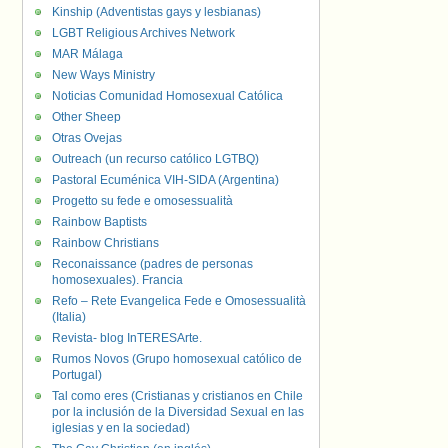
Kinship (Adventistas gays y lesbianas)
LGBT Religious Archives Network
MAR Málaga
New Ways Ministry
Noticias Comunidad Homosexual Católica
Other Sheep
Otras Ovejas
Outreach (un recurso católico LGTBQ)
Pastoral Ecuménica VIH-SIDA (Argentina)
Progetto su fede e omosessualità
Rainbow Baptists
Rainbow Christians
Reconaissance (padres de personas
homosexuales). Francia
Refo – Rete Evangelica Fede e Omosessualità
(Italia)
Revista- blog InTERESArte.
Rumos Novos (Grupo homosexual católico de
Portugal)
Tal como eres (Cristianas y cristianos en Chile
por la inclusión de la Diversidad Sexual en las
iglesias y en la sociedad)