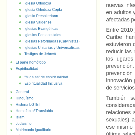
Iglesia Ortodoxa
nuevas inf
Iglesia Ortodoxa Copta
en adultos 
Iglesia Presbiteriana
afectadas po
Iglesia Valdense
Iglesias Evangélicas
Entre 2010 
Iglesias Pentecostales
Caribe han
Iglesias Reformadas (Calvinistas)
estuvieron 
Iglesias Unitarias y Universalistas
reducir las
Testigos de Jehová
los lugare
El parte homófobo
prevención
Espiritualidad
prevención
"Migajas" de espiritualidad
innovación 
Espiritualidad Inclusiva
de servicios
General
También s
Hinduísmo
considerada
Historia LGTBI
Homofobia/ Transfobia.
relaciones 
Islam
sexuales) 
Judaísmo
ese mismo p
Matrimonio igualitario
última rela