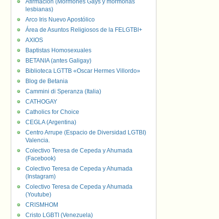
Afirmación (Mormones Gays y mormonas
lesbianas)
Arco Iris Nuevo Apostólico
Área de Asuntos Religiosos de la FELGTBI+
AXIOS
Baptistas Homosexuales
BETANIA (antes Galigay)
Biblioteca LGTTB «Oscar Hermes Villordo»
Blog de Betania
Cammini di Speranza (Italia)
CATHOGAY
Catholics for Choice
CEGLA (Argentina)
Centro Arrupe (Espacio de Diversidad LGTBI)
Valencia.
Colectivo Teresa de Cepeda y Ahumada
(Facebook)
Colectivo Teresa de Cepeda y Ahumada
(Instagram)
Colectivo Teresa de Cepeda y Ahumada
(Youtube)
CRISMHOM
Cristo LGBTI (Venezuela)