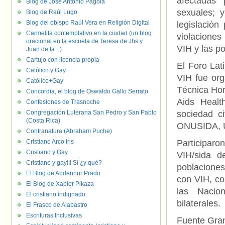
afectadas 
Blog de José Antonio Pagola
sexuales; 
Blog de Raúl Lugo
Blog del obispo Raúl Vera en Religión Digital
legislación
Carmelita contemplativo en la ciudad (un blog
violaciones
oracional en la escuela de Teresa de Jhs y
VIH y las p
Juan de la +)
Cartujo con licencia propia
El Foro Lat
Católico y Gay
VIH fue org
Católico+Gay
Técnica Hor
Concordia, el blog de Oswaldo Gallo Serrato
Aids Heal
Confesiones de Trasnoche
Congregación Luterana San Pedro y San Pablo
sociedad ci
(Costa Rica)
ONUSIDA, 
Contranatura (Abraham Puche)
Cristiano Arco Iris
Participaro
Cristiano y Gay
VIH/sida d
Cristiano y gay!!! Sí ¿y qué?
poblaciones
El Blog de Abdennur Prado
con VIH, co
El Blog de Xabier Pikaza
las Nacio
El cristiano indignado
bilaterales.
El Frasco de Alabastro
Escrituras Inclusivas
Fuente Gra