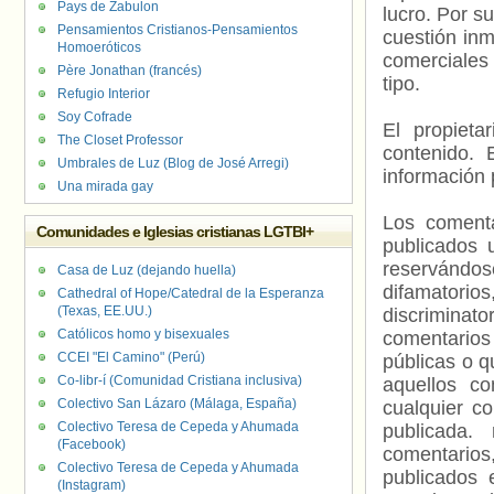
Pays de Zabulon
lucro. Por s
Pensamientos Cristianos-Pensamientos
cuestión inm
Homoeróticos
comerciales 
Père Jonathan (francés)
tipo.
Refugio Interior
Soy Cofrade
El propieta
The Closet Professor
contenido. 
Umbrales de Luz (Blog de José Arregi)
información 
Una mirada gay
Los comenta
Comunidades e Iglesias cristianas LGTBI+
publicados 
reservándos
Casa de Luz (dejando huella)
difamatorio
Cathedral of Hope/Catedral de la Esperanza
(Texas, EE.UU.)
discriminat
Católicos homo y bisexuales
comentarios
CCEI "El Camino" (Perú)
públicas o 
Co-libr-í (Comunidad Cristiana inclusiva)
aquellos c
Colectivo San Lázaro (Málaga, España)
cualquier c
Colectivo Teresa de Cepeda y Ahumada
publicada.
(Facebook)
comentarios,
Colectivo Teresa de Cepeda y Ahumada
publicados 
(Instagram)