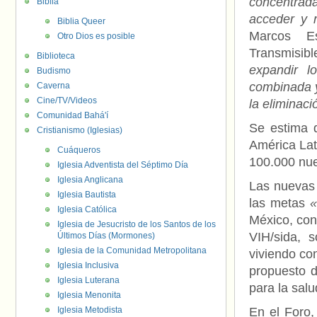
concentrad
Biblia
acceder y r
Biblia Queer
Marcos Es
Otro Dios es posible
Transmisi
Biblioteca
expandir l
Budismo
combinada y
Caverna
Cine/TV/Videos
la eliminaci
Comunidad Bahá'í
Se estima 
Cristianismo (Iglesias)
América Lat
Cuáqueros
100.000 nue
Iglesia Adventista del Séptimo Día
Iglesia Anglicana
Las nuevas 
Iglesia Bautista
las metas
«
Iglesia Católica
México, con
Iglesia de Jesucristo de los Santos de los
VIH/sida, s
Últimos Días (Mormones)
Iglesia de la Comunidad Metropolitana
viviendo co
Iglesia Inclusiva
propuesto 
Iglesia Luterana
para la salu
Iglesia Menonita
Iglesia Metodista
En el Foro,