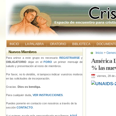
INICIO
LA PALABRA
ORATORIO
BIBLIOTECA
DOCUMENT
Nuevos Miembros
Inicio
>
Gener
infecciones po
Para unirse a este grupo es necesario
REGISTRARSE
y
América L
OBLIGATORIO
dejar en el
FORO
un primer mensaje de
saludo y presentación al resto de miembros.
% las nue
Por favor, no lo olvidéis, ni tampoco indicar vuestros motivos
viernes, 28 de
en las solicitudes de incorporación.
Gracias.
Dios os bendiga.
Para cualquier duda,
VER INSTRUCCIONES
.
Puedes ponerte en contacto con nosotros a través de la
sección
CONTACTO
.
Y si quieres ayuda más personalizada escríbenos
AQUÍ