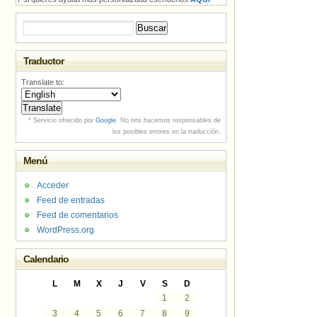
Buscar:
Traductor
Translate to:
* Servicio ofrecido por
Google
. No nos hacemos responsables de
los posibles errores en la traducción.
Menú
Acceder
Feed de entradas
Feed de comentarios
WordPress.org
Calendario
L
M
X
J
V
S
D
1
2
3
4
5
6
7
8
9