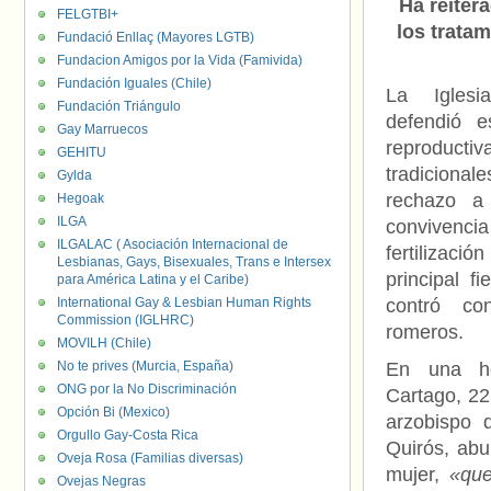
Ha reiter
FELGTBI+
los trata
Fundació Enllaç (Mayores LGTB)
Fundacion Amigos por la Vida (Famivida)
Fundación Iguales (Chile)
La Iglesia
Fundación Triángulo
defendió e
Gay Marruecos
reproduc
GEHITU
tradicional
Gylda
rechazo a
Hegoak
ILGA
convivenci
ILGALAC ( Asociación Internacional de
fertilizació
Lesbianas, Gays, Bisexuales, Trans e Intersex
principal f
para América Latina y el Caribe)
International Gay & Lesbian Human Rights
contró co
Commission (IGLHRC)
romeros.
MOVILH (Chile)
No te prives (Murcia, España)
En una ho
ONG por la No Discriminación
Cartago, 22 
Opción Bi (Mexico)
arzobispo 
Orgullo Gay-Costa Rica
Quirós, abu
Oveja Rosa (Familias diversas)
mujer,
«que 
Ovejas Negras