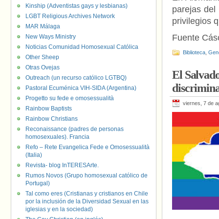
Kinship (Adventistas gays y lesbianas)
parejas del
LGBT Religious Archives Network
privilegios
MAR Málaga
Fuente Cás
New Ways Ministry
Noticias Comunidad Homosexual Católica
Biblioteca
,
Gen
Other Sheep
Otras Ovejas
El Salvado
Outreach (un recurso católico LGTBQ)
discrimina
Pastoral Ecuménica VIH-SIDA (Argentina)
Progetto su fede e omosessualità
viernes, 7 de 
Rainbow Baptists
Rainbow Christians
Reconaissance (padres de personas
homosexuales). Francia
Refo – Rete Evangelica Fede e Omosessualità
(Italia)
Revista- blog InTERESArte.
Rumos Novos (Grupo homosexual católico de
Portugal)
Tal como eres (Cristianas y cristianos en Chile
por la inclusión de la Diversidad Sexual en las
iglesias y en la sociedad)