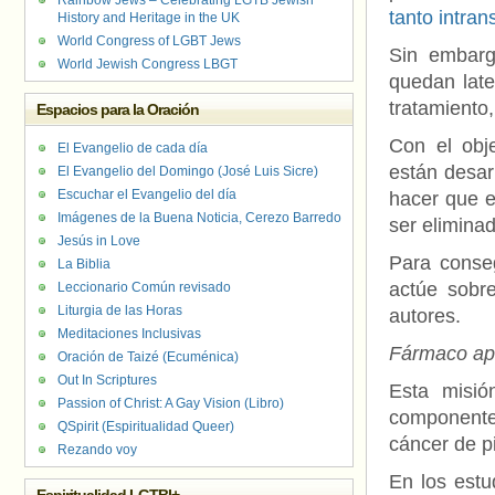
Rainbow Jews – Celebrating LGTB Jewish
tanto intran
History and Heritage in the UK
World Congress of LGBT Jews
Sin embarg
World Jewish Congress LBGT
quedan late
tratamiento,
Espacios para la Oración
Con el obje
El Evangelio de cada día
están desar
El Evangelio del Domingo (José Luis Sicre)
Escuchar el Evangelio del día
hacer que e
Imágenes de la Buena Noticia, Cerezo Barredo
ser eliminad
Jesús in Love
Para conseg
La Biblia
actúe sobre
Leccionario Común revisado
Liturgia de las Horas
autores.
Meditaciones Inclusivas
Fármaco apr
Oración de Taizé (Ecuménica)
Out In Scriptures
Esta misió
Passion of Christ: A Gay Vision (Libro)
componente
QSpirit (Espiritualidad Queer)
cáncer de pi
Rezando voy
En los estu