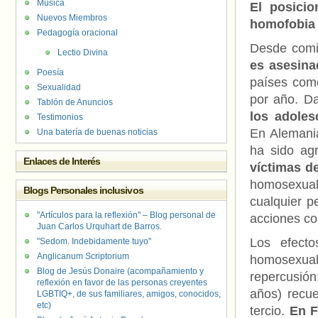
Música
El posicio
Nuevos Miembros
homofobia 
Pedagogía oracional
Desde comi
Lectio Divina
es asesina
Poesía
países com
Sexualidad
por año. D
Tablón de Anuncios
los adole
Testimonios
En Alemani
Una batería de buenas noticias
ha sido ag
Enlaces de Interés
víctimas d
homosexuale
Blogs Personales inclusivos
cualquier p
"Artículos para la reflexión" – Blog personal de
acciones con
Juan Carlos Urquhart de Barros.
Los efecto
"Sedom. Indebidamente tuyo"
Anglicanum Scriptorium
homosexual
Blog de Jesús Donaire (acompañamiento y
repercusió
reflexión en favor de las personas creyentes
años) recue
LGBTIQ+, de sus familiares, amigos, conocidos,
etc)
tercio.
En F