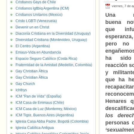
Cristianos Gays de Chile
viernes, 7 de 
Cristianos lgttbiq Argentina (ICM)
Una m
Cristianos Unitarios (Mexico)
Cristo LGBTI (Venezuela)
buena not
Devenir un en Christ
que infu
Diaconía Cristiana en la Diversidad (Uruguay)
esperanza,
Diversidad Cristiana (Montevideo, Uruguay)
pero no 
El Centro (Argentina)
engañemos
Emaus-Vida en Abundancia
ha sido
Espacio Seguro Católico (Costa Rica)
reacción so
Fraternidad de la Amistad (Medellin, Colombia)
Gay Christian África
y militant
Gay Christian África
que ha h
Gay Church
recapacit
Ichthys
reconocem
ICM "Pan de Vida" (España)
Henares q
ICM Casa de Emmaus (Chile)
descalific
ICM Casa de Luz (Monterrey, México)
los derec
ICM Tigre, Buenos Aires (Argentina)
Iglesia Casa Abba Padre. Bogotá (Colombia)
personas 
Iglesia Católica Antigua
‘sexualme