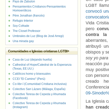
Pays de Zabulon
LGBT llam
Pensamientos Cristianos-Pensamientos
Homoeróticos
convocó u
Père Jonathan (francés)
convocatori
Refugio Interior
Vida Cristi
Soy Cofrade
pero
convu
The Closet Professor
contra la
Umbrales de Luz (Blog de José Arregi)
aberrantes,
Una mirada gay
atribuyó u
Comunidades e Iglesias cristianas LGTBI+
obispos y s
soy yo para
Casa de Luz (dejando huella)
reacción pun
Cathedral of Hope/Catedral de la Esperanza
(Texas, EE.UU.)
muy positiv
Católicos homo y bisexuales
con person
CCEI "El Camino" (Perú)
creado he
Co-libr-í (Comunidad Cristiana inclusiva)
Conferenci
Colectivo San Lázaro (Málaga, España)
09-Sinodo
Colectivo Teresa de Cepeda y Ahumada
(Facebook)
La Iglesia 
Colectivo Teresa de Cepeda y Ahumada
han creado
(Instagram)