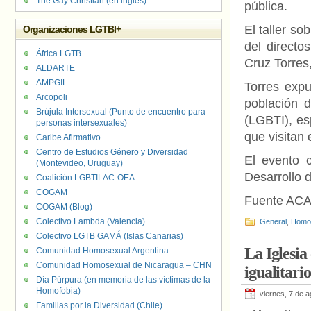
The Gay Christian (en inglés)
pública.
El taller so
Organizaciones LGTBI+
del directo
África LGTB
Cruz Torres,
ALDARTE
AMPGIL
Torres expu
Arcopoli
población 
Brújula Intersexual (Punto de encuentro para
(LGBTI), es
personas intersexuales)
que visitan 
Caribe Afirmativo
Centro de Estudios Género y Diversidad
El evento c
(Montevideo, Uruguay)
Desarrollo 
Coalición LGBTILAC-OEA
COGAM
Fuente AC
COGAM (Blog)
Colectivo Lambda (Valencia)
General
,
Homof
Colectivo LGTB GAMÁ (Islas Canarias)
La Iglesia
Comunidad Homosexual Argentina
Comunidad Homosexual de Nicaragua – CHN
igualitario
Día Púrpura (en memoria de las víctimas de la
Homofobia)
viernes, 7 de 
Familias por la Diversidad (Chile)