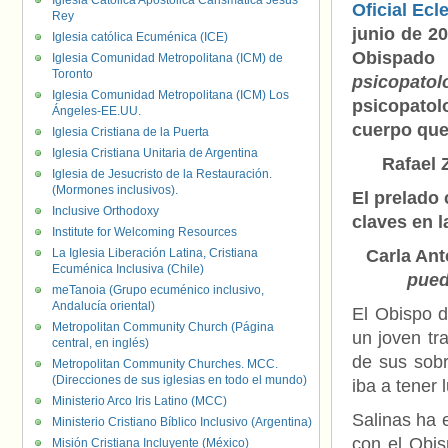
Iglesia Católica Apostólica Carismática Jesús
Oficial Ecl
Rey
junio de 2
Iglesia católica Ecuménica (ICE)
Obispado 
Iglesia Comunidad Metropolitana (ICM) de
Toronto
psicopat
Iglesia Comunidad Metropolitana (ICM) Los
psicopatol
Ángeles-EE.UU.
cuerpo que
Iglesia Cristiana de la Puerta
Iglesia Cristiana Unitaria de Argentina
Rafael 
Iglesia de Jesucristo de la Restauración.
(Mormones inclusivos).
El prelado
Inclusive Orthodoxy
claves en l
Institute for Welcoming Resources
La Iglesia Liberación Latina, Cristiana
Carla Ant
Ecuménica Inclusiva (Chile)
pued
meTanoia (Grupo ecuménico inclusivo,
Andalucía oriental)
El Obispo 
Metropolitan Community Church (Página
un joven tr
central, en inglés)
de sus sobr
Metropolitan Community Churches. MCC.
(Direcciones de sus iglesias en todo el mundo)
iba a tener 
Ministerio Arco Iris Latino (MCC)
Salinas ha 
Ministerio Cristiano Bíblico Inclusivo (Argentina)
con el Obis
Misión Cristiana Incluyente (México)