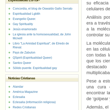
Espiritualidad LGTBI+
su eficacia
celulares de
Concordia, el blog de Oswaldo Gallo Serrato
Espiritualidad Lgbtih
Análisis p
Evangelio Queer.
era a travé
Gay Spirituality
a la moléc
Jesús enamorado
controlar su
La iglesia ante la homosexualidad, de John
Mcneill
La molécula 
Libro "La Amistad Espiritual", de Elredo de
Rieval.
en las célu
Pays de Zabulon
con todas l
QSpirit (Espiritualidad Queer)
que los cie
Santos Queer
destacado
Sólido puente. Espiritualidad gay
multiplicaba
Noticias Cristianas
Pese a esto
una cura c
Alandar
América Magazine
encontrar 
Eclesalia
de ‘golpear 
Eclesalia (información religiosa)
Además, el 
Redes Cristianas