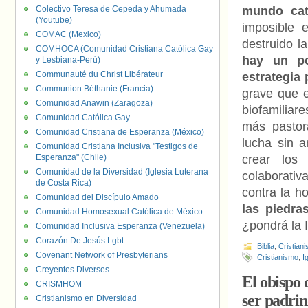
Colectivo Teresa de Cepeda y Ahumada
mundo cat
(Youtube)
imposible 
COMAC (Mexico)
destruido l
COMHOCA (Comunidad Cristiana Católica Gay
hay un po
y Lesbiana-Perú)
Communauté du Christ Libérateur
estrategia
Communion Béthanie (Francia)
grave que e
Comunidad Anawin (Zaragoza)
biofamiliar
Comunidad Católica Gay
más pastor
Comunidad Cristiana de Esperanza (México)
lucha sin 
Comunidad Cristiana Inclusiva "Testigos de
Esperanza" (Chile)
crear los
Comunidad de la Diversidad (Iglesia Luterana
colaborativ
de Costa Rica)
contra la h
Comunidad del Discípulo Amado
las piedra
Comunidad Homosexual Católica de México
¿pondrá la 
Comunidad Inclusiva Esperanza (Venezuela)
Corazón De Jesús Lgbt
Biblia
,
Cristiani
Covenant Network of Presbyterians
Cristianismo
,
I
Creyentes Diverses
El obispo 
CRISMHOM
ser padrin
Cristianismo en Diversidad