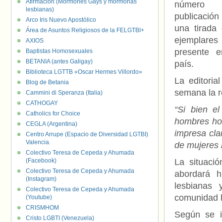
Afirmación (Mormones Gays y mormonas
número
lesbianas)
publicación
Arco Iris Nuevo Apostólico
una tirada
Área de Asuntos Religiosos de la FELGTBI+
ejemplare
AXIOS
presente e
Baptistas Homosexuales
BETANIA (antes Galigay)
país.
Biblioteca LGTTB «Oscar Hermes Villordo»
La editoria
Blog de Betania
semana la re
Cammini di Speranza (Italia)
CATHOGAY
“Si bien e
Catholics for Choice
hombres hom
CEGLA (Argentina)
impresa cla
Centro Arrupe (Espacio de Diversidad LGTBI)
Valencia.
de mujeres 
Colectivo Teresa de Cepeda y Ahumada
(Facebook)
La situaci
Colectivo Teresa de Cepeda y Ahumada
abordará h
(Instagram)
lesbianas 
Colectivo Teresa de Cepeda y Ahumada
comunidad 
(Youtube)
CRISMHOM
Según se i
Cristo LGBTI (Venezuela)