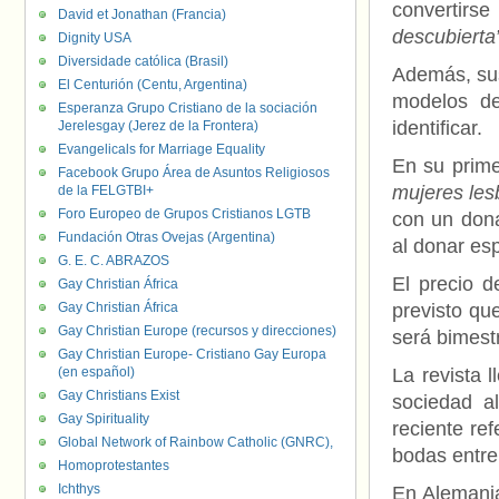
convertirs
David et Jonathan (Francia)
descubierta
Dignity USA
Diversidade católica (Brasil)
Además, sus
El Centurión (Centu, Argentina)
modelos de
Esperanza Grupo Cristiano de la sociación
identificar.
Jerelesgay (Jerez de la Frontera)
Evangelicals for Marriage Equality
En su prim
Facebook Grupo Área de Asuntos Religiosos
mujeres lesb
de la FELGTBI+
Foro Europeo de Grupos Cristianos LGTB
con un dona
Fundación Otras Ovejas (Argentina)
al donar es
G. E. C. ABRAZOS
El precio d
Gay Christian África
Gay Christian África
previsto qu
Gay Christian Europe (recursos y direcciones)
será bimestr
Gay Christian Europe- Cristiano Gay Europa
(en español)
La revista 
Gay Christians Exist
sociedad a
Gay Spirituality
reciente re
Global Network of Rainbow Catholic (GNRC),
bodas entre
Homoprotestantes
Ichthys
En Alemania