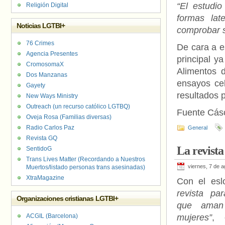
“El estudi
Religión Digital
formas lat
Noticias LGTBI+
comprobar s
76 Crimes
De cara a e
Agencia Presentes
principal y
CromosomaX
Alimentos 
Dos Manzanas
ensayos cel
Gayety
resultados p
New Ways Ministry
Outreach (un recurso católico LGTBQ)
Fuente Cás
Oveja Rosa (Familias diversas)
Radio Carlos Paz
General
Revista GQ
La revista
SentidoG
Trans Lives Matter (Recordando a Nuestros
viernes, 7 de 
Muertos/listado personas trans asesinadas)
XtraMagazine
Con el es
revista pa
Organizaciones cristianas LGTBI+
que aman
ACGIL (Barcelona)
mujeres”
, 