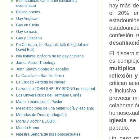
Espiritualidad caminante (cristiana y
hay más del
ecuménica)
Falling poems
el 20% en
Gay Anglican
estadouni
Gay en Cristo
estadounid
Gay se nace.
confesión r
Gay y Cristiano
desafiliaci
I'm Christian, I'm Gay, let's talk (blog del rev.
David Eck)
El discerni
Isla flotante: bitácora de un gay cristiano
es complej
James Alison Theology
multiplica
John Shelby Spong en español
reflexión y
La Casulla de San Ildefonso
La Ciudad Perdida de Nivorg
critican ace
La web de JOHN SHELBY SPONG en español
e inclusiva
Los Universículos del Hermano Cortés
provocar mie
Mano a mano con el Pastor
colaboración
Mesoletot (blog de una mujer judía y lesbiana)
homosexual
Moradas de Deus (portugués)
Iglesia se 
Moral y Doctrina LGBTI
papado.
Mundo Homo
Nuestra Señora de los Homosexuales
Un caso pr