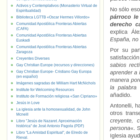
Activos y Contemplativos (Monasterio Virtual de
No sólo eso
Espiritualidad)
párroco le
Biblioteca LGTTB «Oscar Hermes Villordo»
derecho c
Comunidad Apostólica Fronteras Abiertas
(CAFA)
explica Ál
Comunidad Apostólica Fronteras Abiertas
España, no 
Euskadi
Comunidad Apostólica Fronteras Abiertas
Por su pa
Zaragoza
satisfacci
Creyentes Diverses
sabios rect
Gay Christian Europe (recursos y direcciones)
Gay Christian Europe- Cristiano Gay Europa
aprender a 
(en español)
manera porq
Imágenes sagradas de William Hart McNichols
la palabra
Institute for Welcoming Resources
añadido.
Instituto de Formación religiosa «San Cipriano»
Jesús in Love
Antonelli, 
La iglesia ante la homosexualidad, de John
otros trans
Mcneill
creyente,
Libro "Jesús de Nazaret. Aproximación
histórica" de José Antonio Pagola (PDF)
persona
«. 
Libro "La Amistad Espiritual", de Elredo de
Iglesia ayu
Rieval.