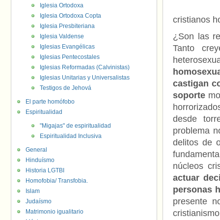
Iglesia Ortodoxa
Iglesia Ortodoxa Copta
cristianos 
Iglesia Presbiteriana
¿Son las re
Iglesia Valdense
Iglesias Evangélicas
Tanto cre
Iglesias Pentecostales
heterosexua
Iglesias Reformadas (Calvinistas)
homosexual
Iglesias Unitarias y Universalistas
castigan co
Testigos de Jehová
soporte
mor
El parte homófobo
horrorizad
Espiritualidad
desde torr
"Migajas" de espiritualidad
problema no
Espiritualidad Inclusiva
delitos de 
General
fundamental
Hinduísmo
núcleos cri
Historia LGTBI
actuar dec
Homofobia/ Transfobia.
personas 
Islam
presente n
Judaísmo
Matrimonio igualitario
cristianism