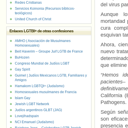
Redes Cristianas
del virus p
Servicios Koinonia (Recursos bíblicos-
teológicos)
Aunque lo
United Church of Christ
mortandad p
cura compl
Enlaces LGTBI+ de otras confesiones
esquivan ta
AMHO ( Asociación de Musulmanes
Ahora, cien
Homosexuales)
nuevo trata
Beit Haverim – Groupe Juif LGTB de France
BuHozen
determinado
Congreso Mundial de Judíos LGBT
que elimine 
Gay Spirit
“Hemos ide
Guimel | Judíos Mexicanos LGTB, Familiares y
Amigos
pacientes–
Hamakom LGBTQI+ (Judaísmo)
definitivame
Homosexuales musulmanes de Francia
California 
Islam Gay
Pathogens.
Jewish LGBT Network
Judíos argentinos GLBT (JAG)
Según señal
Lovejihadspain
son eficace
NCI Emanuel (Judaísmo)
presencia 