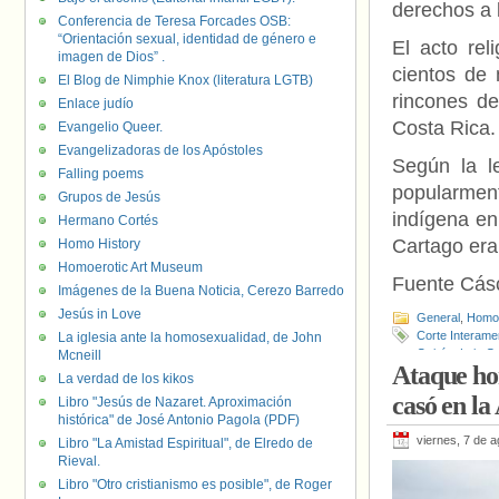
derechos a 
Conferencia de Teresa Forcades OSB:
“Orientación sexual, identidad de género e
El acto rel
imagen de Dios” .
cientos de 
El Blog de Nimphie Knox (literatura LGTB)
rincones de
Enlace judío
Costa Rica.
Evangelio Queer.
Evangelizadoras de los Apóstoles
Según la l
Falling poems
popularmen
Grupos de Jesús
indígena en
Hermano Cortés
Cartago era 
Homo History
Homoerotic Art Museum
Fuente Cás
Imágenes de la Buena Noticia, Cerezo Barredo
Jesús in Love
General
,
Homof
Corte Interam
La iglesia ante la homosexualidad, de John
Quirós
,
Luis Gu
Mcneill
Ataque ho
La verdad de los kikos
casó en la
Libro "Jesús de Nazaret. Aproximación
histórica" de José Antonio Pagola (PDF)
viernes, 7 de 
Libro "La Amistad Espiritual", de Elredo de
Rieval.
Libro "Otro cristianismo es posible", de Roger