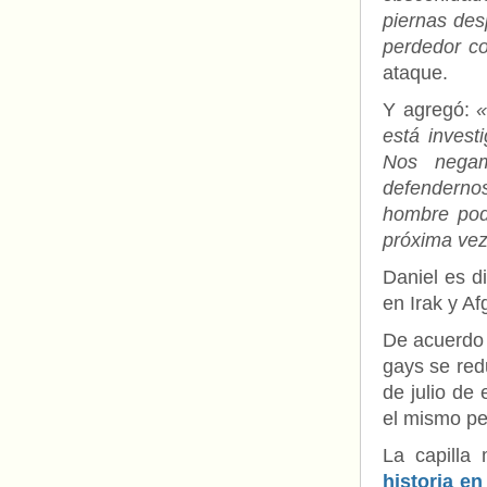
piernas des
perdedor co
ataque.
Y agregó:
«
está invest
Nos negam
defenderno
hombre pod
próxima ve
Daniel es d
en Irak y Af
De acuerdo 
gays se red
de julio de
el mismo pe
La capilla
historia e