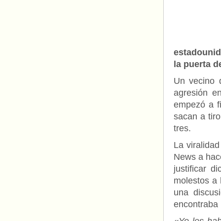
estadounid
la puerta d
Un vecino d
agresión e
empezó a fi
sacan a tir
tres.
La viralida
News a hacer
justificar 
molestos a 
una discus
encontraba b