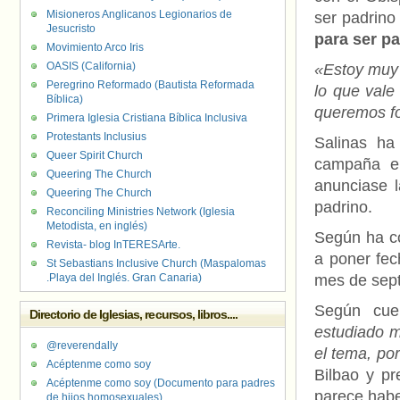
Misioneros Anglicanos Legionarios de
ser padrino
Jesucristo
para ser pa
Movimiento Arco Iris
OASIS (California)
«Estoy muy 
Peregrino Reformado (Bautista Reformada
lo que vale
Bíblica)
queremos fo
Primera Iglesia Cristiana Bíblica Inclusiva
Protestants Inclusius
Salinas ha
Queer Spirit Church
campaña en
Queering The Church
anunciase l
Queering The Church
padrino.
Reconciling Ministries Network (Iglesia
Metodista, en inglés)
Según ha co
Revista- blog InTERESArte.
a poner fec
St Sebastians Inclusive Church (Maspalomas
.Playa del Inglés. Gran Canaria)
mes de sep
Según cue
Directorio de Iglesias, recursos, libros....
estudiado m
@reverendally
el tema, po
Acéptenme como soy
Bilbao y pr
Acéptenme como soy (Documento para padres
parece habe
de hijos homosexuales)