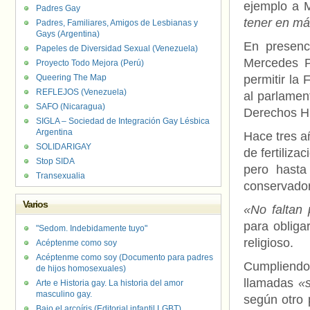
ejemplo a M
Padres Gay
tener en má
Padres, Familiares, Amigos de Lesbianas y
Gays (Argentina)
En presenc
Papeles de Diversidad Sexual (Venezuela)
Mercedes P
Proyecto Todo Mejora (Perú)
Queering The Map
permitir la 
REFLEJOS (Venezuela)
al parlamen
SAFO (Nicaragua)
Derechos 
SIGLA – Sociedad de Integración Gay Lésbica
Argentina
Hace tres a
SOLIDARIGAY
de fertiliza
Stop SIDA
pero hasta
Transexualia
conservador
Varios
«No faltan 
para obligar
"Sedom. Indebidamente tuyo"
religioso.
Acéptenme como soy
Acéptenme como soy (Documento para padres
Cumpliendo
de hijos homosexuales)
llamadas
«s
Arte e Historia gay. La historia del amor
masculino gay.
según otro 
Bajo el arcoíris (Editorial infantil LGBT).