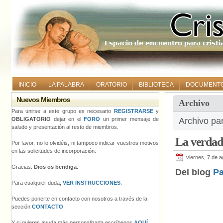
INICIO
LA PALABRA
ORATORIO
BIBLIOTECA
DOCUMENT
Nuevos Miembros
Archivo
Para unirse a este grupo es necesario
REGISTRARSE
y
OBLIGATORIO
dejar en el
FORO
un primer mensaje de
Archivo pa
saludo y presentación al resto de miembros.
La verdade
Por favor, no lo olvidéis, ni tampoco indicar vuestros motivos
en las solicitudes de incorporación.
viernes, 7 de 
Gracias.
Dios os bendiga.
Del blog
Pa
Para cualquier duda,
VER INSTRUCCIONES
.
Puedes ponerte en contacto con nosotros a través de la
sección
CONTACTO
.
Y si quieres ayuda más personalizada escríbenos
AQUÍ