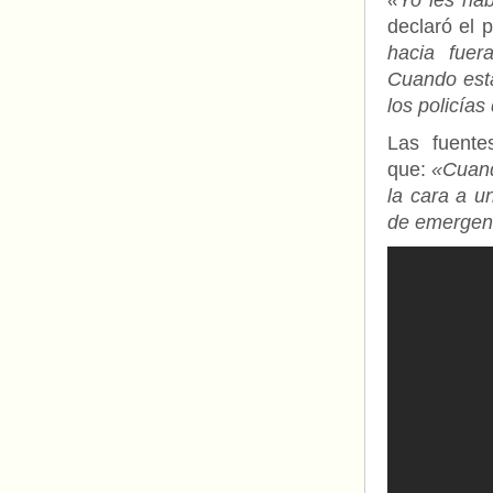
«Yo les hab
declaró el 
hacia fuer
Cuando esta
los policías
Las fuente
que:
«Cuando
la cara a u
de emergenc