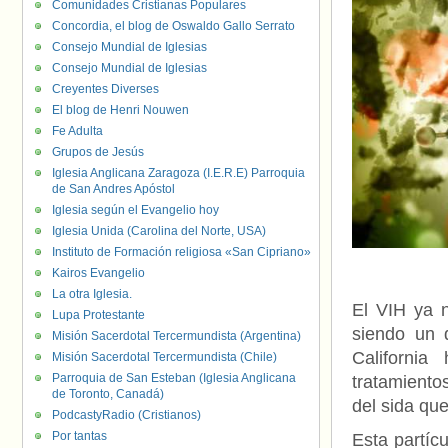
Comunidades Cristianas Populares
Concordia, el blog de Oswaldo Gallo Serrato
Consejo Mundial de Iglesias
Consejo Mundial de Iglesias
Creyentes Diverses
El blog de Henri Nouwen
Fe Adulta
Grupos de Jesús
Iglesia Anglicana Zaragoza (I.E.R.E) Parroquia
de San Andres Apóstol
Iglesia según el Evangelio hoy
Iglesia Unida (Carolina del Norte, USA)
Instituto de Formación religiosa «San Cipriano»
Kairos Evangelio
La otra Iglesia.
El VIH ya n
Lupa Protestante
siendo un 
Misión Sacerdotal Tercermundista (Argentina)
California
Misión Sacerdotal Tercermundista (Chile)
Parroquia de San Esteban (Iglesia Anglicana
tratamiento
de Toronto, Canadá)
del sida que
PodcastyRadio (Cristianos)
Por tantas
Esta partíc