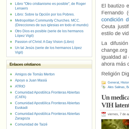
Libro "Otro cristianismo es posible", de Roger
El bautizo 
Lenaers
Fernando (
Libro: Sobre la Opción por los Pobres.
condición d
Metropolitan Community Churches. MCC.
(Direcciones de sus iglesias en todo el mundo)
Ceuta justi
Otro Dios es posible (serie de los hermanos
estilo de vi
López Vigil)
Passion of Christ: A Gay Vision (Libro)
La difusió
Un tal Jesús (serie de los hermanos López
change.org 
Vigil)
igualdad al 
ahora más d
Enlaces cristianos
Religión Dig
Amigos de Tomás Merton
Apoyo a Juan Masiá
General
,
Histo
ATRIO
Ales Salinas
,
B
Comunidad Apostólica Fronteras Abiertas
Un medica
(CAFA)
Comunidad Apostólica Fronteras Abiertas
VIH laten
Euskadi
Comunidad Apostólica Fronteras Abiertas
viernes, 7 de 
Zaragoza
Comunidad de Taizé