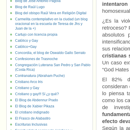
Blog de José Antonio Pagola
intentaron
Blog de Raúl Lugo
homosexual
Blog del obispo Raúl Vera en Religión Digital
Carmelita contemplativo en la ciudad (un blog
¿Es la vio
oracional en la escuela de Teresa de Jhs y
retroceso? 
Juan de la +)
absolutos 
Cartujo con licencia propia
Católico y Gay
intensifica
Católico+Gay
sus relacion
Concordia, el blog de Oswaldo Gallo Serrato
cristianas
Confesiones de Trasnoche
Un caso ext
Congregación Luterana San Pedro y San Pablo
“God Hates 
(Costa Rica)
Contranatura (Abraham Puche)
El 82% de
Cristiano Arco Iris
consideran
Cristiano y Gay
lo piensa t
Cristiano y gay!!! Sí ¿y qué?
como los ca
El Blog de Abdennur Prado
El Blog de Xabier Pikaza
de invest
El cristiano indignado
fundament
El Frasco de Alabastro
efecto dev
Escrituras Inclusivas
Según la a