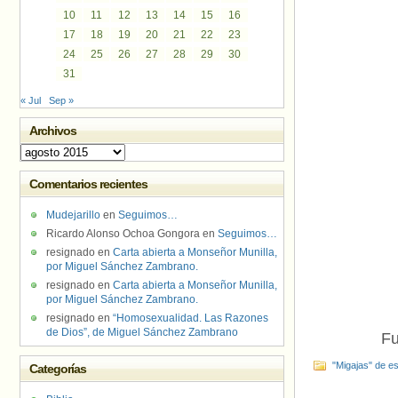
10
11
12
13
14
15
16
17
18
19
20
21
22
23
24
25
26
27
28
29
30
31
« Jul
Sep »
Archivos
Archivos
Comentarios recientes
Mudejarillo
en
Seguimos…
Ricardo Alonso Ochoa Gongora
en
Seguimos…
resignado
en
Carta abierta a Monseñor Munilla,
por Miguel Sánchez Zambrano.
resignado
en
Carta abierta a Monseñor Munilla,
por Miguel Sánchez Zambrano.
resignado
en
“Homosexualidad. Las Razones
de Dios”, de Miguel Sánchez Zambrano
Fu
"Migajas" de es
Categorías