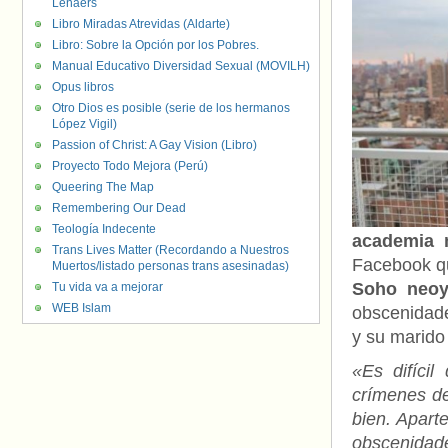
Lenaers
Libro Miradas Atrevidas (Aldarte)
Libro: Sobre la Opción por los Pobres.
Manual Educativo Diversidad Sexual (MOVILH)
Opus libros
Otro Dios es posible (serie de los hermanos
López Vigil)
Passion of Christ: A Gay Vision (Libro)
Proyecto Todo Mejora (Perú)
Queering The Map
Remembering Our Dead
Teología Indecente
academia m
Trans Lives Matter (Recordando a Nuestros
Facebook q
Muertos/listado personas trans asesinadas)
Soho neoy
Tu vida va a mejorar
WEB Islam
obscenidade
y su marido
«Es difíci
crímenes de
bien. Apart
obscenidade