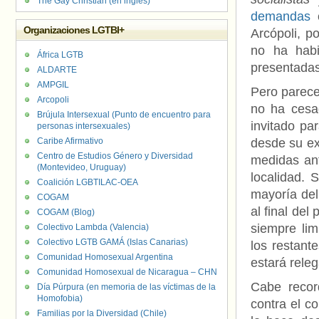
The Gay Christian (en inglés)
demandas
c
Organizaciones LGTBI+
Arcópoli, p
no ha habi
África LGTB
presentadas
ALDARTE
AMPGIL
Pero parece
Arcopoli
no ha cesa
Brújula Intersexual (Punto de encuentro para
invitado pa
personas intersexuales)
Caribe Afirmativo
desde su ex
Centro de Estudios Género y Diversidad
medidas ant
(Montevideo, Uruguay)
localidad. 
Coalición LGBTILAC-OEA
mayoría del 
COGAM
al final de
COGAM (Blog)
siempre lim
Colectivo Lambda (Valencia)
Colectivo LGTB GAMÁ (Islas Canarias)
los restante
Comunidad Homosexual Argentina
estará releg
Comunidad Homosexual de Nicaragua – CHN
Cabe recor
Día Púrpura (en memoria de las víctimas de la
Homofobia)
contra el c
Familias por la Diversidad (Chile)