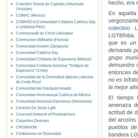
hecho,
era 
Colectivo Teresa de Cepeda y Ahumada
(Youtube)
En aquella
COMAC (Mexico)
vergonzant
COMHOCA (Comunidad Cristiana Católica Gay
y Lesbiana-Perú)
colectivo 
Communauté du Christ Libérateur
LGTBfoba. 
Communion Béthanie (Francia)
que es un 
Comunidad Anawin (Zaragoza)
demanda par
Comunidad Católica Gay
grupo munic
Comunidad Cristiana de Esperanza (México)
demuestre m
Comunidad Cristiana Inclusiva "Testigos de
Esperanza" (Chile)
entonces des
Comunidad de la Diversidad (Iglesia Luterana
no es bífob
de Costa Rica)
la mejor alt
Comunidad del Discípulo Amado
Comunidad Homosexual Católica de México
El tiempo
Comunidad Inclusiva Esperanza (Venezuela)
amenaza de
Corazón De Jesús Lgbt
actitud de d
Covenant Network of Presbyterians
del arcoíri
Creyentes Diverses
pueblos de
CRISMHOM
Cristianismo en Diversidad
bandera LGT