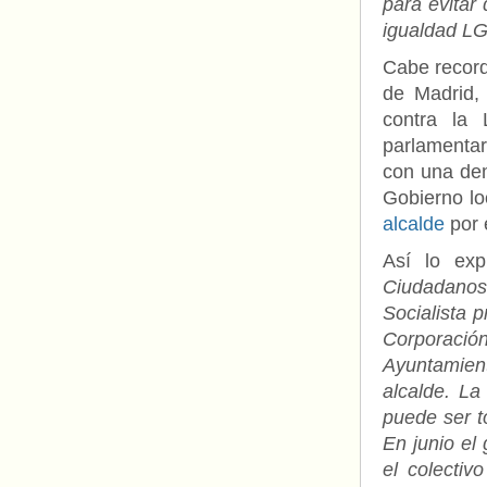
para evitar
igualdad L
Cabe record
de Madrid, 
contra la
parlamentar
con una dem
Gobierno lo
alcalde
por 
Así lo expl
Ciudadanos
Socialista 
Corporació
Ayuntamient
alcalde. L
puede ser to
En junio el
el colecti