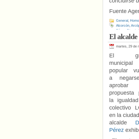
concluirse 
Fuente Age
General
,
Homof
Alcorcón
,
Arcóp
Pérez
,
Discrim
El alcald
undación Educ
martes, 29 de 
El gr
municipal
popular vu
a negars
aprobar 
propuesta 
la igualdad
colectivo 
en la ciudad
alcalde
D
Pérez
exhib