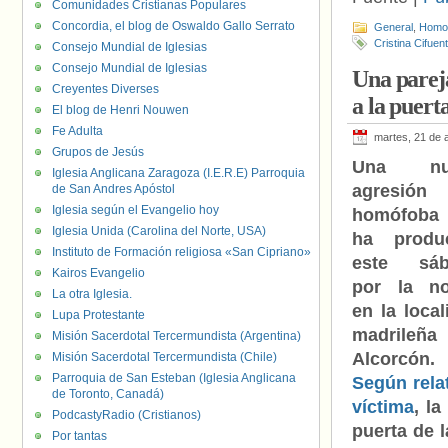
Comunidades Cristianas Populares
Concordia, el blog de Oswaldo Gallo Serrato
General
,
Homof
Cristina Cifuen
Consejo Mundial de Iglesias
Consejo Mundial de Iglesias
Una pareja
Creyentes Diverses
a la puert
El blog de Henri Nouwen
Fe Adulta
martes, 21 de 
Grupos de Jesús
Una nu
Iglesia Anglicana Zaragoza (I.E.R.E) Parroquia
agresión
de San Andres Apóstol
Iglesia según el Evangelio hoy
homófoba
Iglesia Unida (Carolina del Norte, USA)
ha produ
Instituto de Formación religiosa «San Cipriano»
este sáb
Kairos Evangelio
por la n
La otra Iglesia.
en la local
Lupa Protestante
madrileñ
Misión Sacerdotal Tercermundista (Argentina)
Alcorcón.
Misión Sacerdotal Tercermundista (Chile)
Parroquia de San Esteban (Iglesia Anglicana
Según relat
de Toronto, Canadá)
víctima
, l
PodcastyRadio (Cristianos)
puerta de 
Por tantas