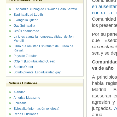
Comunidad 
Espiritualidad LGTBI+
en ausentar
Concordia, el blog de Oswaldo Gallo Serrato
contra la 
Espiritualidad Lgbtih
Comunidad 
Evangelio Queer.
los presente
Gay Spirituality
Jesús enamorado
Por su part
La iglesia ante la homosexualidad, de John
que
«sen
Mcneill
circunstanc
Libro "La Amistad Espiritual", de Elredo de
Rieval.
sea y se de
Pays de Zabulon
Comunidad 
QSpirit (Espiritualidad Queer)
Santos Queer
va de año
Sólido puente. Espiritualidad gay
A principio
había regi
Noticias Cristianas
Madrid. E
Alandar
asesoramien
América Magazine
agresión y
Eclesalia
juzgados.
A
Eclesalia (información religiosa)
anual.
Redes Cristianas