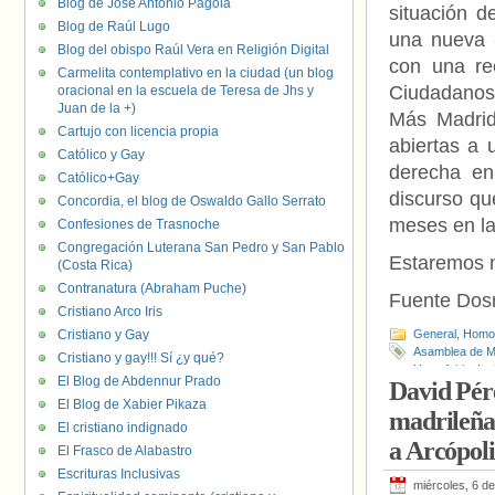
Blog de José Antonio Pagola
situación d
Blog de Raúl Lugo
una nueva «
Blog del obispo Raúl Vera en Religión Digital
con una ree
Carmelita contemplativo en la ciudad (un blog
Ciudadanos 
oracional en la escuela de Teresa de Jhs y
Juan de la +)
Más Madrid
Cartujo con licencia propia
abiertas a 
Católico y Gay
derecha en
Católico+Gay
discurso qu
Concordia, el blog de Oswaldo Gallo Serrato
meses en l
Confesiones de Trasnoche
Congregación Luterana San Pedro y San Pablo
Estaremos 
(Costa Rica)
Contranatura (Abraham Puche)
Fuente Do
Cristiano Arco Iris
Cristiano y Gay
General
,
Homof
Asamblea de M
Cristiano y gay!!! Sí ¿y qué?
Homofobia
,
Isa
El Blog de Abdennur Prado
David Pére
El Blog de Xabier Pikaza
madrileña
El cristiano indignado
a Arcópoli
El Frasco de Alabastro
Escrituras Inclusivas
miércoles, 6 d