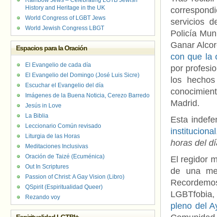
Rainbow Jews – Celebrating LGTB Jewish
History and Heritage in the UK
correspondi
World Congress of LGBT Jews
servicios d
World Jewish Congress LBGT
Policía Mun
Ganar Alcor
Espacios para la Oración
con que la 
El Evangelio de cada día
por profesi
El Evangelio del Domingo (José Luis Sicre)
los hechos
Escuchar el Evangelio del día
conocimien
Imágenes de la Buena Noticia, Cerezo Barredo
Madrid.
Jesús in Love
La Biblia
Esta indefe
Leccionario Común revisado
institucional
Liturgia de las Horas
horas del dí
Meditaciones Inclusivas
Oración de Taizé (Ecuménica)
El regidor 
Out In Scriptures
de una med
Passion of Christ: A Gay Vision (Libro)
Recordem
QSpirit (Espiritualidad Queer)
LGBTfobia
Rezando voy
pleno del A