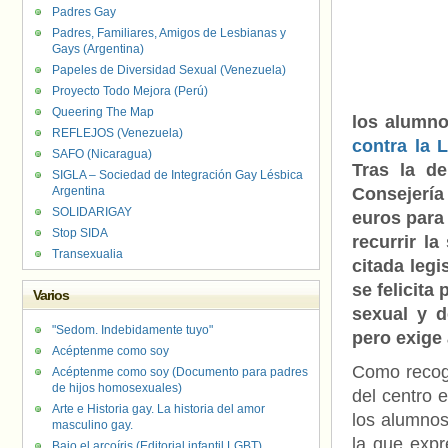
Padres Gay
Padres, Familiares, Amigos de Lesbianas y
Gays (Argentina)
Papeles de Diversidad Sexual (Venezuela)
Proyecto Todo Mejora (Perú)
Queering The Map
los alumno
REFLEJOS (Venezuela)
contra la 
SAFO (Nicaragua)
Tras la de
SIGLA – Sociedad de Integración Gay Lésbica
Argentina
Consejería
SOLIDARIGAY
euros para 
Stop SIDA
recurrir la
Transexualia
citada legi
se felicita
Varios
sexual y d
"Sedom. Indebidamente tuyo"
pero exige 
Acéptenme como soy
Como recogí
Acéptenme como soy (Documento para padres
de hijos homosexuales)
del centro e
Arte e Historia gay. La historia del amor
los alumnos
masculino gay.
la que expr
Bajo el arcoíris (Editorial infantil LGBT).