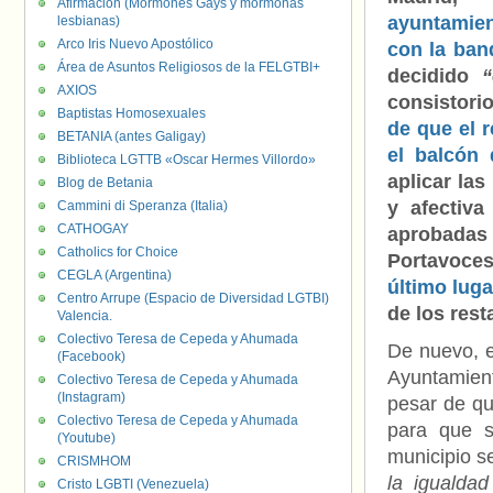
Afirmación (Mormones Gays y mormonas
ayuntamien
lesbianas)
Arco Iris Nuevo Apostólico
con la ban
Área de Asuntos Religiosos de la FELGTBI+
decidido
“
AXIOS
consistori
Baptistas Homosexuales
de que el 
BETANIA (antes Galigay)
el balcón 
Biblioteca LGTTB «Oscar Hermes Villordo»
aplicar las
Blog de Betania
y afectiv
Cammini di Speranza (Italia)
CATHOGAY
aprobadas
Catholics for Choice
Portavoce
CEGLA (Argentina)
último luga
Centro Arrupe (Espacio de Diversidad LGTBI)
de los rest
Valencia.
Colectivo Teresa de Cepeda y Ahumada
De nuevo, e
(Facebook)
Ayuntamient
Colectivo Teresa de Cepeda y Ahumada
(Instagram)
pesar de qu
Colectivo Teresa de Cepeda y Ahumada
para que s
(Youtube)
municipio s
CRISMHOM
la igualdad
Cristo LGBTI (Venezuela)