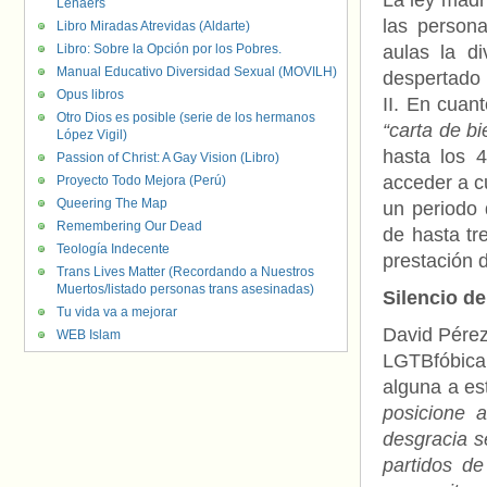
La ley madr
Lenaers
las persona
Libro Miradas Atrevidas (Aldarte)
Libro: Sobre la Opción por los Pobres.
aulas la d
Manual Educativo Diversidad Sexual (MOVILH)
despertado 
Opus libros
II. En cuan
Otro Dios es posible (serie de los hermanos
“carta de b
López Vigil)
hasta los 
Passion of Christ: A Gay Vision (Libro)
acceder a c
Proyecto Todo Mejora (Perú)
Queering The Map
un periodo 
Remembering Our Dead
de hasta tr
Teología Indecente
prestación d
Trans Lives Matter (Recordando a Nuestros
Muertos/listado personas trans asesinadas)
Silencio de
Tu vida va a mejorar
David Pérez
WEB Islam
LGTBfóbica 
alguna a es
posicione 
desgracia s
partidos d