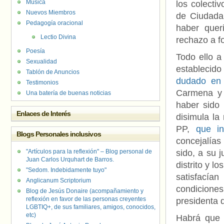
Música
los colect
Nuevos Miembros
de Ciudadan
Pedagogía oracional
haber quer
Lectio Divina
rechazo a f
Poesía
Todo ello 
Sexualidad
establecido
Tablón de Anuncios
dudado en 
Testimonios
Carmena y 
Una batería de buenas noticias
haber sido 
Enlaces de Interés
disimula la
PP,
que i
Blogs Personales inclusivos
concejalías
"Artículos para la reflexión" – Blog personal de
sido, a su j
Juan Carlos Urquhart de Barros.
distrito y l
"Sedom. Indebidamente tuyo"
satisfacía
Anglicanum Scriptorium
condiciones
Blog de Jesús Donaire (acompañamiento y
reflexión en favor de las personas creyentes
presidenta 
LGBTIQ+, de sus familiares, amigos, conocidos,
etc)
Habrá que 