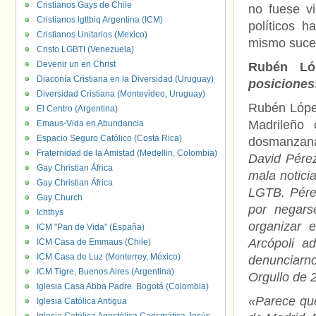
Cristianos Gays de Chile
no fuese vi
Cristianos lgttbiq Argentina (ICM)
políticos 
Cristianos Unitarios (Mexico)
mismo suce
Cristo LGBTI (Venezuela)
Devenir un en Christ
Rubén L
Diaconía Cristiana en la Diversidad (Uruguay)
posiciones
Diversidad Cristiana (Montevideo, Uruguay)
Rubén López
El Centro (Argentina)
Madrileño 
Emaus-Vida en Abundancia
Espacio Seguro Católico (Costa Rica)
dosmanzana
Fraternidad de la Amistad (Medellin, Colombia)
David Pére
Gay Christian África
mala noticia
Gay Christian África
LGTB. Pére
Gay Church
por negars
Ichthys
organizar 
ICM "Pan de Vida" (España)
Arcópoli a
ICM Casa de Emmaus (Chile)
ICM Casa de Luz (Monterrey, México)
denunciarno
ICM Tigre, Buenos Aires (Argentina)
Orgullo de 
Iglesia Casa Abba Padre. Bogotá (Colombia)
«Parece qu
Iglesia Católica Antigua