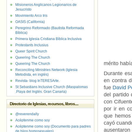
Misioneros Anglicanos Legionarios de
Jesucristo
Movimiento Arco Iris
OASIS (California)
Peregrino Reformado (Bautista Reformada
Bíblica)
Primera Iglesia Cristiana Bíblica Inclusiva
Protestants Inclusius
Queer Spirit Church
Queering The Church
mérito habí
Queering The Church
Reconciling Ministries Network (Iglesia
Durante es
Metodista, en inglés)
en contra d
Revista- blog InTERESArte.
fue
David P
St Sebastians Inclusive Church (Maspalomas
.Playa del Inglés. Gran Canaria)
del partido
con Cifuent
Directorio de Iglesias, recursos, libros....
por ir en c
@reverendally
que hemos 
Acéptenme como soy
cayó cuando 
Acéptenme como soy (Documento para padres
ausentaron o
de hijos homosexuales)