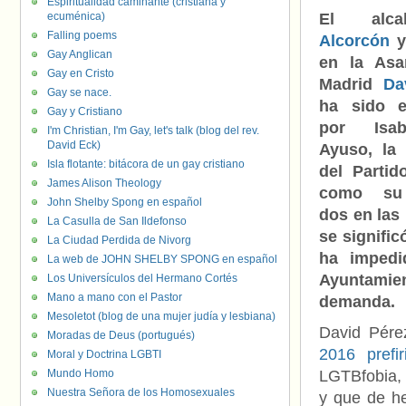
Espiritualidad caminante (cristiana y
ecuménica)
El alc
Falling poems
Alcorcón
y
Gay Anglican
en la Asa
Gay en Cristo
Madrid
Da
Gay se nace.
ha sido e
Gay y Cristiano
por Isab
I'm Christian, I'm Gay, let's talk (blog del rev.
David Eck)
Ayuso, la 
Isla flotante: bitácora de un gay cristiano
del Partid
James Alison Theology
como su
John Shelby Spong en español
dos en las
La Casulla de San Ildefonso
se signific
La Ciudad Perdida de Nivorg
ha impedi
La web de JOHN SHELBY SPONG en español
Ayuntamien
Los Universículos del Hermano Cortés
Mano a mano con el Pastor
demanda.
Mesoletot (blog de una mujer judía y lesbiana)
David Pére
Moradas de Deus (portugués)
2016 prefi
Moral y Doctrina LGBTI
Mundo Homo
LGTBfobia, 
Nuestra Señora de los Homosexuales
y que de he