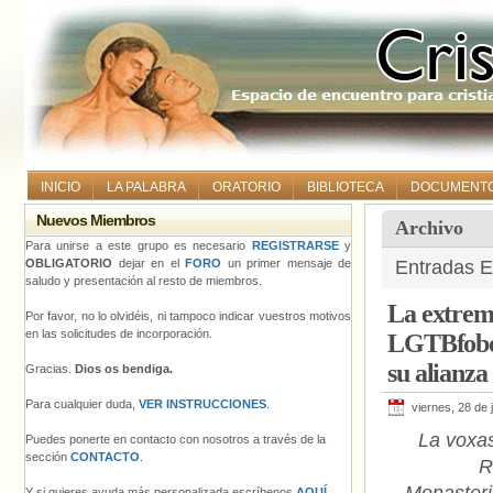
INICIO
LA PALABRA
ORATORIO
BIBLIOTECA
DOCUMENT
Nuevos Miembros
Archivo
Para unirse a este grupo es necesario
REGISTRARSE
y
OBLIGATORIO
dejar en el
FORO
un primer mensaje de
Entradas E
saludo y presentación al resto de miembros.
La extrem
Por favor, no lo olvidéis, ni tampoco indicar vuestros motivos
en las solicitudes de incorporación.
LGTBfobo 
su alianza
Gracias.
Dios os bendiga.
Para cualquier duda,
VER INSTRUCCIONES
.
viernes, 28 de 
La voxa
Puedes ponerte en contacto con nosotros a través de la
sección
CONTACTO
.
R
Y si quieres ayuda más personalizada escríbenos
AQUÍ