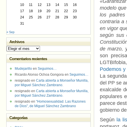
«Garantizar
10
11
12
13
14
15
16
modelo que 
17
18
19
20
21
22
23
los padres
24
25
26
27
28
29
30
contraria a
31
en vigor que
« Sep
según sus c
Constitució
Archivos
de marzo, y
Archivos
son precisa
Comentarios recientes
LGTBIfobia,
Podemos y
Mudejarillo
en
Seguimos…
Ricardo Alonso Ochoa Gongora
en
Seguimos…
La segund
resignado
en
Carta abierta a Monseñor Munilla,
del PP se a
por Miguel Sánchez Zambrano.
exalcalde d
resignado
en
Carta abierta a Monseñor Munilla,
por Miguel Sánchez Zambrano.
populares 
resignado
en
“Homosexualidad. Las Razones
parece dest
de Dios”, de Miguel Sánchez Zambrano
gobierno de
Categorías
Según
la l
portavoz d