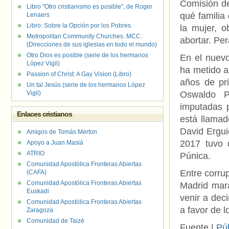
Comisión de
Libro "Otro cristianismo es posible", de Roger
qué familia 
Lenaers
Libro: Sobre la Opción por los Pobres.
la mujer, 
Metropolitan Community Churches. MCC.
abortar. Per
(Direcciones de sus iglesias en todo el mundo)
Otro Dios es posible (serie de los hermanos
En el nuev
López Vigil)
ha metido a
Passion of Christ: A Gay Vision (Libro)
años de pr
Un tal Jesús (serie de los hermanos López
Vigil)
Oswaldo P
imputadas p
Enlaces cristianos
está llamad
David Ergui
Amigos de Tomás Merton
2017 tuvo 
Apoyo a Juan Masiá
ATRIO
Púnica.
Comunidad Apostólica Fronteras Abiertas
Entre corru
(CAFA)
Comunidad Apostólica Fronteras Abiertas
Madrid mara
Euskadi
venir a dec
Comunidad Apostólica Fronteras Abiertas
a favor de 
Zaragoza
Comunidad de Taizé
Fuente |
Pú