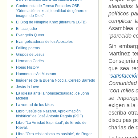
atentados t
Conferencia de Teresa Forcades OSB:
“Orientación sexual, identidad de género e
políticos p
imagen de Dios” .
complicar l
El Blog de Nimphie Knox (literatura LGTB)
Asamblea d
Enlace judío
“parecido co
Evangelio Queer.
Evangelizadoras de los Apóstoles
Sin embarg
Falling poems
Martínez t
Grupos de Jesús
Consejería d
Hermano Cortés
Homo History
que sea rec
Homoerotic Art Museum
“
satisfacci
Imágenes de la Buena Noticia, Cerezo Barredo
Comunidad 
Jesús in Love
“con miles d
La iglesia ante la homosexualidad, de John
se imponga
Mcneill
exigen a la
La verdad de los kikos
Libro "Jesús de Nazaret. Aproximación
escriba otra
histórica" de José Antonio Pagola (PDF)
disculpas po
Libro "La Amistad Espiritual", de Elredo de
charlas de d
Rieval.
Libro "Otro cristianismo es posible", de Roger