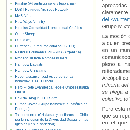
Kinship (Adventistas gays y lesbianas)
aprobadas 
LGBT Religious Archives Network
claramente
MAR Málaga
del Ayuntam
New Ways Ministry
Grupo Mixto
Noticias Comunidad Homosexual Católica
Other Sheep
La moción d
Otras Ovejas
a quien pre
Outreach (un recurso católico LGTBQ)
en un muni
Pastoral Ecuménica VIH-SIDA (Argentina)
comunicado
Progetto su fede e omosessualità
pleno a in
Rainbow Baptists
reiteradam
Rainbow Christians
Reconaissance (padres de personas
Arcópoli co
homosexuales). Francia
minoría del
Refo – Rete Evangelica Fede e Omosessualità
se niega a 
(Italia)
Revista- blog InTERESArte.
colectivo to
Rumos Novos (Grupo homosexual católico de
Pero esta r
Portugal)
Tal como eres (Cristianas y cristianos en Chile
que su repu
por la inclusión de la Diversidad Sexual en las
en el que
iglesias y en la sociedad)
socialista