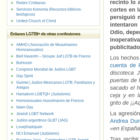
recinto lo 
Redes Cristianas
cortes en l
Servicios Koinonia (Recursos bíblicos-
teológicos)
persiguió 
United Church of Christ
intentaron 
Odio, depe
Enlaces LGTBI+ de otras confesiones
inoperati
AMHO ( Asociación de Musulmanes
publicita
Homosexuales)
Beit Haverim – Groupe Juif LGTB de France
Los hechos 
BuHozen
cuenta de 
Congreso Mundial de Judíos LGBT
discoteca 
Gay Spirit
puertas de 
Guimel | Judíos Mexicanos LGTB, Familiares y
sacado el h
Amigos
Hamakom LGBTQI+ (Judaísmo)
ceja y en l
Homosexuales musulmanes de Francia
grito de ¡¡
Islam Gay
La agresió
Jewish LGBT Network
Andrea Dur
Judíos argentinos GLBT (JAG)
Lovejihadspain
«en España 
NCI Emanuel (Judaísmo)
Tras recibir