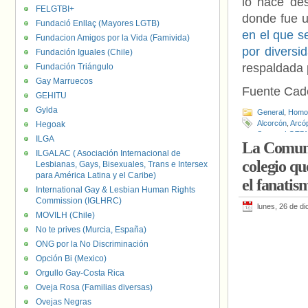
lo hace de
FELGTBI+
donde fue 
Fundació Enllaç (Mayores LGTB)
en el que se
Fundacion Amigos por la Vida (Famivida)
por diversi
Fundación Iguales (Chile)
respaldada 
Fundación Triángulo
Gay Marruecos
Fuente Cad
GEHITU
Gylda
General
,
Homof
Alcorcón
,
Arcóp
Hegoak
Santos
,
LGTBf
ILGA
La Comuni
ILGALAC ( Asociación Internacional de
colegio q
Lesbianas, Gays, Bisexuales, Trans e Intersex
para América Latina y el Caribe)
el fanatis
International Gay & Lesbian Human Rights
Commission (IGLHRC)
lunes, 26 de d
MOVILH (Chile)
No te prives (Murcia, España)
ONG por la No Discriminación
Opción Bi (Mexico)
Orgullo Gay-Costa Rica
Oveja Rosa (Familias diversas)
Ovejas Negras