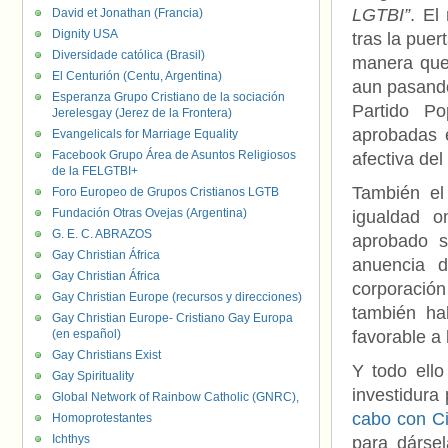
LGTBI”
. El
David et Jonathan (Francia)
Dignity USA
tras la puer
Diversidade católica (Brasil)
manera que n
El Centurión (Centu, Argentina)
aun pasando
Esperanza Grupo Cristiano de la sociación
Partido Po
Jerelesgay (Jerez de la Frontera)
aprobadas e
Evangelicals for Marriage Equality
Facebook Grupo Área de Asuntos Religiosos
afectiva del
de la FELGTBI+
También el
Foro Europeo de Grupos Cristianos LGTB
Fundación Otras Ovejas (Argentina)
igualdad o
G. E. C. ABRAZOS
aprobado s
Gay Christian África
anuencia d
Gay Christian África
corporación
Gay Christian Europe (recursos y direcciones)
también ha
Gay Christian Europe- Cristiano Gay Europa
(en español)
favorable a
Gay Christians Exist
Y todo ello
Gay Spirituality
investidura
Global Network of Rainbow Catholic (GNRC),
cabo con C
Homoprotestantes
Ichthys
para dársel