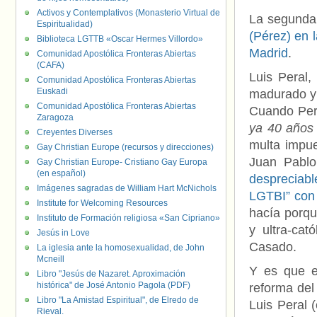
Activos y Contemplativos (Monasterio Virtual de
La segunda 
Espiritualidad)
(Pérez) en 
Biblioteca LGTTB «Oscar Hermes Villordo»
Madrid
.
Comunidad Apostólica Fronteras Abiertas
(CAFA)
Luis Peral,
Comunidad Apostólica Fronteras Abiertas
Euskadi
madurado y s
Comunidad Apostólica Fronteras Abiertas
Cuando Pera
Zaragoza
ya 40 años 
Creyentes Diverses
multa impue
Gay Christian Europe (recursos y direcciones)
Juan Pablo
Gay Christian Europe- Cristiano Gay Europa
(en español)
despreciab
Imágenes sagradas de William Hart McNichols
LGTBI” con 
Institute for Welcoming Resources
hacía porqu
Instituto de Formación religiosa «San Cipriano»
y ultra-cat
Jesús in Love
Casado.
La iglesia ante la homosexualidad, de John
Mcneill
Y es que e
Libro "Jesús de Nazaret. Aproximación
histórica" de José Antonio Pagola (PDF)
reforma del
Libro "La Amistad Espiritual", de Elredo de
Luis Peral 
Rieval.