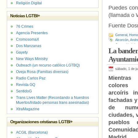
Religión Digital
Puedes cont
(llamada o 
Noticias LGTBI+
Fuente Do
76 Crimes
Agencia Presentes
General
,
Homof
CromosomaX
Alcorcón
,
Andr
Comunidad de 
Dos Manzanas
La bandera
de Odio (Alcor
Gayety
Ayuntamie
New Ways Ministry
Outreach (un recurso católico LGTBQ)
sábado, 1 de ju
Oveja Rosa (Familias diversas)
Mientra
Radio Carlos Paz
colores
Revista GQ
SentidoG
arcoíris i
Trans Lives Matter (Recordando a Nuestros
fachadas y
Muertos/listado personas trans asesinadas)
de nume
XtraMagazine
ciudades, v
Organizaciones cristianas LGTBI+
pueblos 
Comunid
ACGIL (Barcelona)
Madrid