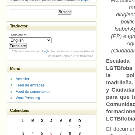
Monasteri
me
Buscar:
dirigien
politi
Traductor
Isabel A
Translate to:
(PP) e Ig
Ag
(Ciudadan
* Servicio ofrecido por
Google
. No nos hacemos responsables de
los posibles errores en la traducción.
Escalada
LGTBfoba
Menú
la polít
Acceder
madrileña.
Feed de entradas
y Ciudada
Feed de comentarios
para que l
WordPress.org
Comunidad
Calendario
formacion
LGTBIfobia 
L
M
X
J
V
S
D
1
2
El docume
3
4
5
6
7
8
9