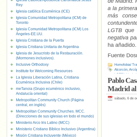
Iglesia Católica Apostólica Carismática Jesús
de Madrid. 
Rey
a la primer
Iglesia católica Ecuménica (ICE)
más conse
Iglesia Comunidad Metropolitana (ICM) de
contundente
Toronto
Iglesia Comunidad Metropolitana (ICM) Los
LGTB que 
Ángeles-EE.UU.
negativa pa
Iglesia Cristiana de la Puerta
ha añadido.
Iglesia Cristiana Unitaria de Argentina
Iglesia de Jesucristo de la Restauración.
Fuente Do
(Mormones inclusivos).
Inclusive Orthodoxy
Homofobia/ Tra
Alcorcón
,
Arcóp
Institute for Welcoming Resources
LGTBfobia
,
Lui
La Iglesia Liberación Latina, Cristiana
Pablo Casa
Ecuménica Inclusiva (Chile)
Madrid al
meTanoia (Grupo ecuménico inclusivo,
Andalucía oriental)
sábado, 6 de o
Metropolitan Community Church (Página
central, en inglés)
Metropolitan Community Churches. MCC.
(Direcciones de sus iglesias en todo el mundo)
Ministerio Arco Iris Latino (MCC)
Ministerio Cristiano Bíblico Inclusivo (Argentina)
Misión Cristiana Incluyente (México)