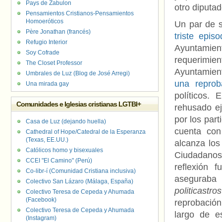
Pays de Zabulon
otro diputad
Pensamientos Cristianos-Pensamientos
Homoeróticos
Un par de 
Père Jonathan (francés)
triste episo
Refugio Interior
Ayuntamie
Soy Cofrade
requerimien
The Closet Professor
Ayuntamien
Umbrales de Luz (Blog de José Arregi)
una reprob
Una mirada gay
políticos.
Comunidades e Iglesias cristianas LGTBI+
rehusado ej
por los part
Casa de Luz (dejando huella)
cuenta con
Cathedral of Hope/Catedral de la Esperanza
(Texas, EE.UU.)
alcanza los
Católicos homo y bisexuales
Ciudadanos
CCEI "El Camino" (Perú)
reflexión 
Co-libr-í (Comunidad Cristiana inclusiva)
aseguraba
Colectivo San Lázaro (Málaga, España)
politicast
Colectivo Teresa de Cepeda y Ahumada
(Facebook)
reprobación
Colectivo Teresa de Cepeda y Ahumada
largo de e
(Instagram)