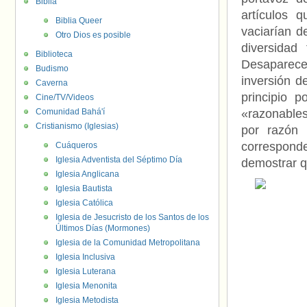
Biblia
artículos 
Biblia Queer
vaciarían d
Otro Dios es posible
diversidad
Biblioteca
Desaparece
Budismo
inversión d
Caverna
principio 
Cine/TV/Videos
Comunidad Bahá'í
«razonables
Cristianismo (Iglesias)
por razón 
correspond
Cuáqueros
Iglesia Adventista del Séptimo Día
demostrar q
Iglesia Anglicana
Iglesia Bautista
Iglesia Católica
Iglesia de Jesucristo de los Santos de los
Últimos Días (Mormones)
Iglesia de la Comunidad Metropolitana
Iglesia Inclusiva
Iglesia Luterana
Iglesia Menonita
Iglesia Metodista