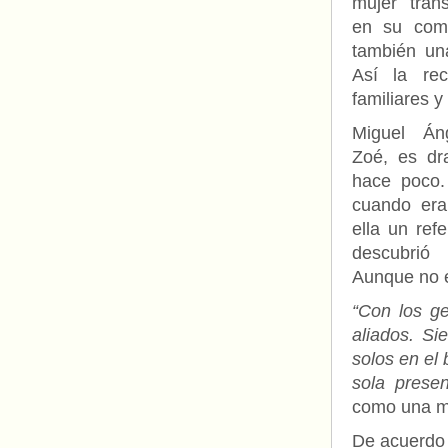
mujer tran
en su comu
también una
Así la rec
familiares y
Miguel Án
Zoé, es dr
hace poco.
cuando era
ella un ref
descubri
Aunque no e
“Con los g
aliados. S
solos en el 
sola presen
como una mu
De acuerdo 