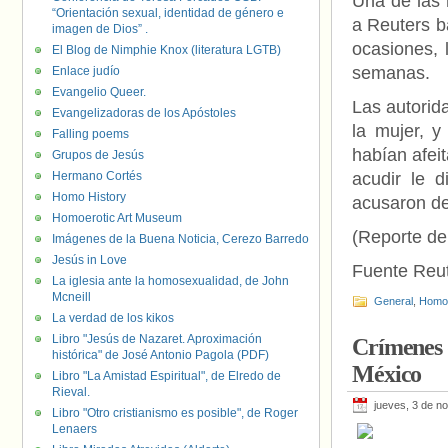
Una de las 
“Orientación sexual, identidad de género e
a Reuters b
imagen de Dios” .
ocasiones, 
El Blog de Nimphie Knox (literatura LGTB)
semanas.
Enlace judío
Evangelio Queer.
Las autorida
Evangelizadoras de los Apóstoles
la mujer, y
Falling poems
habían afei
Grupos de Jesús
Hermano Cortés
acudir le d
Homo History
acusaron de
Homoerotic Art Museum
(Reporte de
Imágenes de la Buena Noticia, Cerezo Barredo
Jesús in Love
Fuente Reu
La iglesia ante la homosexualidad, de John
Mcneill
General
,
Homof
La verdad de los kikos
Libro "Jesús de Nazaret. Aproximación
Crímenes d
histórica" de José Antonio Pagola (PDF)
México
Libro "La Amistad Espiritual", de Elredo de
Rieval.
jueves, 3 de n
Libro "Otro cristianismo es posible", de Roger
Lenaers