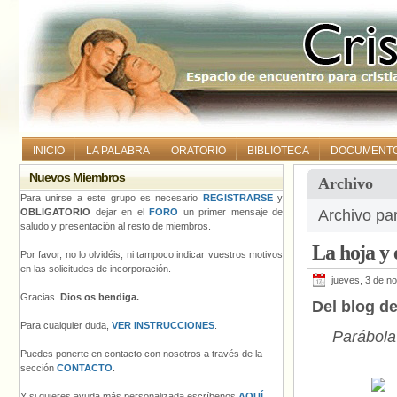
INICIO
LA PALABRA
ORATORIO
BIBLIOTECA
DOCUMENT
Nuevos Miembros
Archivo
Para unirse a este grupo es necesario
REGISTRARSE
y
OBLIGATORIO
dejar en el
FORO
un primer mensaje de
Archivo pa
saludo y presentación al resto de miembros.
La hoja y 
Por favor, no lo olvidéis, ni tampoco indicar vuestros motivos
en las solicitudes de incorporación.
jueves, 3 de n
Gracias.
Dios os bendiga.
Del blog d
Para cualquier duda,
VER INSTRUCCIONES
.
Parábola
Puedes ponerte en contacto con nosotros a través de la
sección
CONTACTO
.
Y si quieres ayuda más personalizada escríbenos
AQUÍ