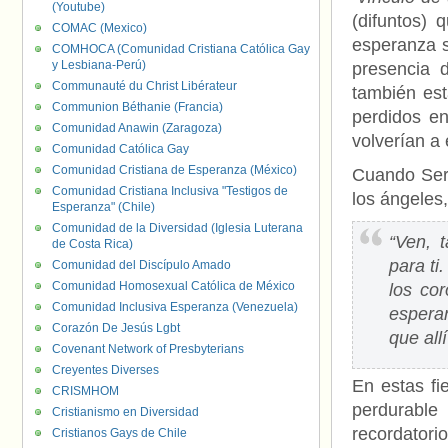
(Youtube)
(difuntos)
COMAC (Mexico)
esperanza s
COMHOCA (Comunidad Cristiana Católica Gay
y Lesbiana-Perú)
presencia 
Communauté du Christ Libérateur
también est
Communion Béthanie (Francia)
perdidos en
Comunidad Anawin (Zaragoza)
volverían a 
Comunidad Católica Gay
Comunidad Cristiana de Esperanza (México)
Cuando Serg
Comunidad Cristiana Inclusiva "Testigos de
los ángeles,
Esperanza" (Chile)
Comunidad de la Diversidad (Iglesia Luterana
“Ven, 
de Costa Rica)
para ti
Comunidad del Discípulo Amado
Comunidad Homosexual Católica de México
los cor
Comunidad Inclusiva Esperanza (Venezuela)
esperan
Corazón De Jesús Lgbt
que all
Covenant Network of Presbyterians
Creyentes Diverses
En estas fi
CRISMHOM
perdurable
Cristianismo en Diversidad
recordator
Cristianos Gays de Chile