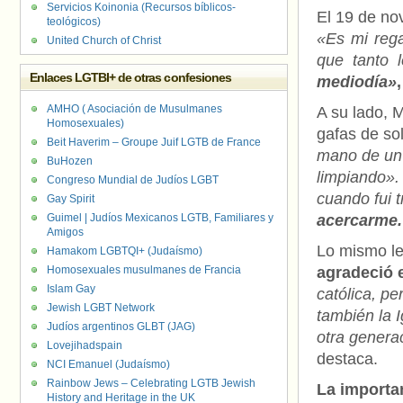
Servicios Koinonia (Recursos bíblicos-
El 19 de no
teológicos)
«Es mi rega
United Church of Christ
que tanto 
Enlaces LGTBI+ de otras confesiones
mediodía»
AMHO ( Asociación de Musulmanes
A su lado, 
Homosexuales)
gafas de so
Beit Haverim – Groupe Juif LGTB de France
mano de un 
BuHozen
limpiando». 
Congreso Mundial de Judíos LGBT
cuando fui 
Gay Spirit
Guimel | Judíos Mexicanos LGTB, Familiares y
acercarme.
Amigos
Lo mismo le
Hamakom LGBTQI+ (Judaísmo)
Homosexuales musulmanes de Francia
agradeció 
Islam Gay
católica, pe
Jewish LGBT Network
también la 
Judíos argentinos GLBT (JAG)
otra genera
Lovejihadspain
destaca.
NCI Emanuel (Judaísmo)
Rainbow Jews – Celebrating LGTB Jewish
La importa
History and Heritage in the UK