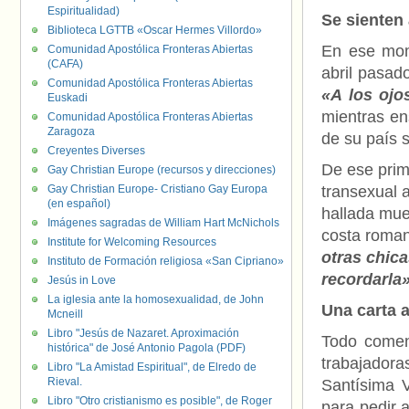
Espiritualidad)
Se sienten
Biblioteca LGTTB «Oscar Hermes Villordo»
En ese mom
Comunidad Apostólica Fronteras Abiertas
(CAFA)
abril pasad
Comunidad Apostólica Fronteras Abiertas
«A los ojo
Euskadi
mientras en
Comunidad Apostólica Fronteras Abiertas
Zaragoza
de su país 
Creyentes Diverses
De ese pri
Gay Christian Europe (recursos y direcciones)
Gay Christian Europe- Cristiano Gay Europa
transexual 
(en español)
hallada muer
Imágenes sagradas de William Hart McNichols
costa roman
Institute for Welcoming Resources
otras chica
Instituto de Formación religiosa «San Cipriano»
recordarla
Jesús in Love
La iglesia ante la homosexualidad, de John
Una carta 
Mcneill
Libro "Jesús de Nazaret. Aproximación
Todo comen
histórica" de José Antonio Pagola (PDF)
trabajador
Libro "La Amistad Espiritual", de Elredo de
Rieval.
Santísima V
Libro "Otro cristianismo es posible", de Roger
para pedir 