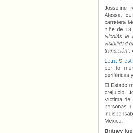
Josseline 
Alessa, qu
carretera 
niñe de 13
Nicolás le
visibilidad
transición”,
d
Letra S est
por lo men
periféricas 
El Estado me
prejuicio. 
Víctima del
personas L
indispensabl
México.
Britney fue