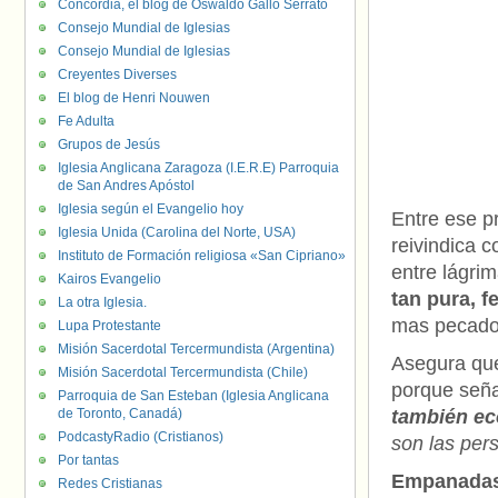
Concordia, el blog de Oswaldo Gallo Serrato
Consejo Mundial de Iglesias
Consejo Mundial de Iglesias
Creyentes Diverses
El blog de Henri Nouwen
Fe Adulta
Grupos de Jesús
Iglesia Anglicana Zaragoza (I.E.R.E) Parroquia
de San Andres Apóstol
Iglesia según el Evangelio hoy
Entre ese p
Iglesia Unida (Carolina del Norte, USA)
reivindica c
Instituto de Formación religiosa «San Cipriano»
entre lágri
Kairos Evangelio
tan pura, f
La otra Iglesia.
mas pecado
Lupa Protestante
Misión Sacerdotal Tercermundista (Argentina)
Asegura qu
Misión Sacerdotal Tercermundista (Chile)
porque señ
Parroquia de San Esteban (Iglesia Anglicana
de Toronto, Canadá)
también e
PodcastyRadio (Cristianos)
son las per
Por tantas
Empanadas
Redes Cristianas