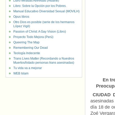
Libro Miradas Atrevidas (Aldarte)
Libro: Sobre la Opción por los Pobres.
Manual Educativo Diversidad Sexual (MOVILH)
Opus libros
Otro Dios es posible (serie de los hermanos
López Vigil)
Passion of Christ: A Gay Vision (Libro)
Proyecto Todo Mejora (Perú)
Queering The Map
Remembering Our Dead
Teología Indecente
Trans Lives Matter (Recordando a Nuestros
Muertos/listado personas trans asesinadas)
Tu vida va a mejorar
WEB Islam
En tr
Preocupa
CIUDAD D
asesinadas 
día 18 de o
Zoé Vergara