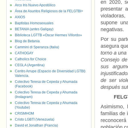
en 2020, s
Arco Iris Nuevo Apostólico
presentar 
Área de Asuntos Religiosos de la FELGTBI+
violadoras,
AXIOS
supone una
Baptistas Homosexuales
negativas.
BETANIA (antes Galigay)
Biblioteca LGTTB «Oscar Hermes Villordo»
Por su part
Blog de Betania
asegura qu
Cammini di Speranza (Italia)
torno a una
CATHOGAY
Consejo de 
Catholics for Choice
CEGLA (Argentina)
sus argume
Centro Arrupe (Espacio de Diversidad LGTBI)
injustificad
Valencia.
de ser vio
Colectivo Teresa de Cepeda y Ahumada
(Facebook)
después suf
Colectivo Teresa de Cepeda y Ahumada
FELGT
(Instagram)
Colectivo Teresa de Cepeda y Ahumada
Asimismo, l
(Youtube)
familias de
CRISMHOM
Cristo LGBTI (Venezuela)
reconocerá
David et Jonathan (Francia)
población c