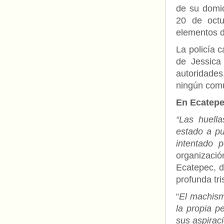
de su domic
20 de octu
elementos d
La policía c
de Jessica
autoridade
ningún comu
En Ecatepe
“Las huella
estado a p
intentado 
organizaci
Ecatepec, d
profunda tri
“
El machism
la propia p
sus aspiraci