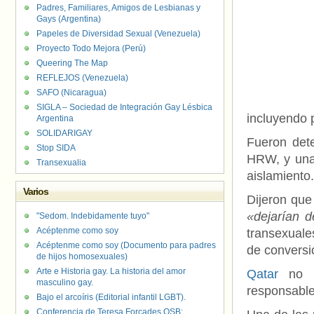
Padres, Familiares, Amigos de Lesbianas y
Gays (Argentina)
Papeles de Diversidad Sexual (Venezuela)
Proyecto Todo Mejora (Perú)
Queering The Map
REFLEJOS (Venezuela)
SAFO (Nicaragua)
SIGLA – Sociedad de Integración Gay Lésbica
incluyendo 
Argentina
SOLIDARIGAY
Fueron dete
Stop SIDA
HRW, y una
Transexualia
aislamiento.
Varios
Dijeron que
«dejarían d
"Sedom. Indebidamente tuyo"
Acéptenme como soy
transexuale
Acéptenme como soy (Documento para padres
de conversi
de hijos homosexuales)
Arte e Historia gay. La historia del amor
Qatar
no
masculino gay.
responsable
Bajo el arcoíris (Editorial infantil LGBT).
Conferencia de Teresa Forcades OSB: