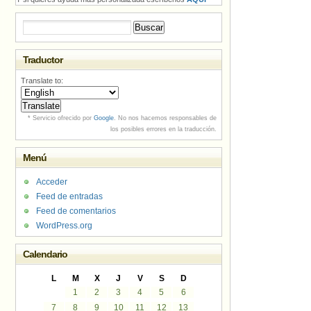
Buscar:
Traductor
Translate to:
* Servicio ofrecido por
Google
. No nos hacemos responsables de
los posibles errores en la traducción.
Menú
Acceder
Feed de entradas
Feed de comentarios
WordPress.org
Calendario
L
M
X
J
V
S
D
1
2
3
4
5
6
7
8
9
10
11
12
13