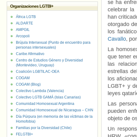
se ha enfre
Organizaciones LGTBI+
celebrar la
han criticad
África LGTB
ALDARTE
otorgado de
AMPGIL
los fanátic
Arcopoli
Cavallo
, po
Brújula Intersexual (Punto de encuentro para
personas intersexuales)
La homosex
Caribe Afirmativo
que tener 
Centro de Estudios Género y Diversidad
las relaci
(Montevideo, Uruguay)
estrellas d
Coalición LGBTILAC-OEA
los aficion
COGAM
COGAM (Blog)
LGBT+ y de 
Colectivo Lambda (Valencia)
leyes qatarí
Colectivo LGTB GAMÁ (Islas Canarias)
Las person
Comunidad Homosexual Argentina
Comunidad Homosexual de Nicaragua – CHN
pueden enf
Día Púrpura (en memoria de las víctimas de la
objeto de os
Homofobia)
Familias por la Diversidad (Chile)
Un respons
FELGTBI+
HRW
«cont