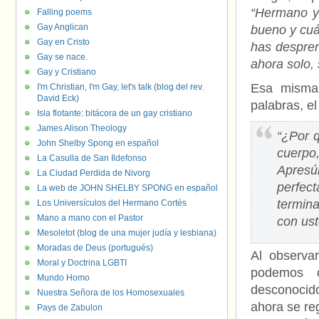
“Hermano y
Falling poems
Gay Anglican
bueno y cuá
Gay en Cristo
has despren
Gay se nace.
ahora solo, 
Gay y Cristiano
Esa misma
I'm Christian, I'm Gay, let's talk (blog del rev.
David Eck)
palabras, el
Isla flotante: bitácora de un gay cristiano
James Alison Theology
“¿Por q
John Shelby Spong en español
cuerpo
La Casulla de San Ildefonso
Apresú
La Ciudad Perdida de Nivorg
perfec
La web de JOHN SHELBY SPONG en español
termina
Los Universículos del Hermano Cortés
Mano a mano con el Pastor
con ust
Mesoletot (blog de una mujer judía y lesbiana)
Moradas de Deus (portugués)
Al observa
Moral y Doctrina LGBTI
podemos c
Mundo Homo
desconocido
Nuestra Señora de los Homosexuales
ahora se re
Pays de Zabulon