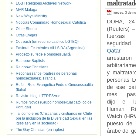
maltratad
LGBT Religious Archives Network
MAR Málaga
jueves, 3 de n
New Ways Ministry
DOHA, 24
Noticias Comunidad Homosexual Católica
(Reuters) –
Other Sheep
Otras Ovejas
fuerzas
Outreach (un recurso católico LGTBQ)
segurida
Pastoral Ecuménica VIH-SIDA (Argentina)
Qatar
Progetto su fede e omosessualità
arrestaron
Rainbow Baptists
arbitrariam
Rainbow Christians
y maltratar
Reconaissance (padres de personas
homosexuales). Francia
personas 
Refo – Rete Evangelica Fede e Omosessualità
de ese paí
(Italia)
mes pasa
Revista- blog InTERESArte.
dijo el l
Rumos Novos (Grupo homosexual católico de
Portugal)
Human Ri
Tal como eres (Cristianas y cristianos en Chile
Watch (HRW)
por la inclusión de la Diversidad Sexual en las
puesto de 
iglesias y en la sociedad)
The Gay Christian (en inglés)
árabe del g