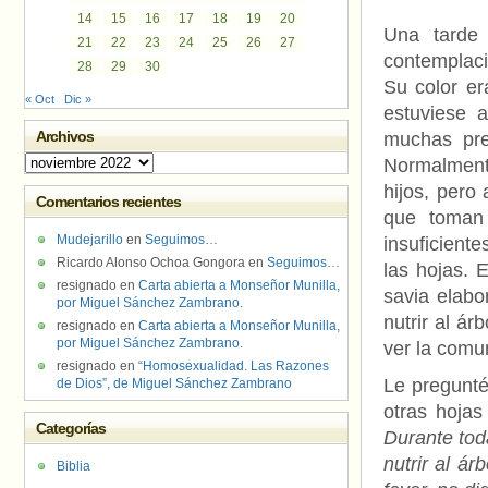
14
15
16
17
18
19
20
Una tarde
21
22
23
24
25
26
27
contemplac
28
29
30
Su color er
« Oct
Dic »
estuviese 
Archivos
muchas pre
Archivos
Normalmente
hijos, pero
Comentarios recientes
que toman
Mudejarillo
en
Seguimos…
insuficiente
Ricardo Alonso Ochoa Gongora
en
Seguimos…
las hojas. 
resignado
en
Carta abierta a Monseñor Munilla,
savia elabo
por Miguel Sánchez Zambrano.
nutrir al ár
resignado
en
Carta abierta a Monseñor Munilla,
por Miguel Sánchez Zambrano.
ver la comu
resignado
en
“Homosexualidad. Las Razones
Le pregunté
de Dios”, de Miguel Sánchez Zambrano
otras hoja
Categorías
Durante tod
nutrir al á
Biblia