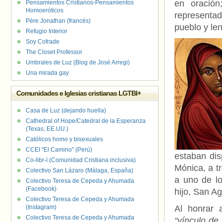
en oración
Pensamientos Cristianos-Pensamientos
Homoeróticos
representad
Père Jonathan (francés)
pueblo y len
Refugio Interior
Soy Cofrade
The Closet Professor
Umbrales de Luz (Blog de José Arregi)
Una mirada gay
Comunidades e Iglesias cristianas LGTBI+
Casa de Luz (dejando huella)
Cathedral of Hope/Catedral de la Esperanza
(Texas, EE.UU.)
Católicos homo y bisexuales
CCEI "El Camino" (Perú)
estaban dis
Co-libr-í (Comunidad Cristiana inclusiva)
Mónica, a t
Colectivo San Lázaro (Málaga, España)
a uno de lo
Colectivo Teresa de Cepeda y Ahumada
(Facebook)
hijo, San A
Colectivo Teresa de Cepeda y Ahumada
(Instagram)
Al honrar 
Colectivo Teresa de Cepeda y Ahumada
“vínculo de