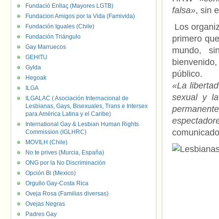
Fundació Enllaç (Mayores LGTB)
falsa»
, sin 
Fundacion Amigos por la Vida (Famivida)
Los organiz
Fundación Iguales (Chile)
Fundación Triángulo
primero que
Gay Marruecos
mundo, sin
GEHITU
bienvenido,
Gylda
público.
Hegoak
«La liberta
ILGA
sexual y l
ILGALAC ( Asociación Internacional de
Lesbianas, Gays, Bisexuales, Trans e Intersex
permanente
para América Latina y el Caribe)
espectadore
International Gay & Lesbian Human Rights
comunicado
Commission (IGLHRC)
MOVILH (Chile)
No te prives (Murcia, España)
ONG por la No Discriminación
Opción Bi (Mexico)
Orgullo Gay-Costa Rica
Oveja Rosa (Familias diversas)
Ovejas Negras
Padres Gay