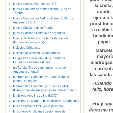
Iglesia católica Ecuménica (ICE)
la costa,
Iglesia Comunidad Metropolitana (ICM) de
donde
Toronto
ejercen l
Iglesia Comunidad Metropolitana (ICM) Los
Ángeles-EE.UU.
prostituci
Iglesia Cristiana de la Puerta
a recibir 
Iglesia Cristiana Unitaria de Argentina
bendició
Iglesia de Jesucristo de la Restauración.
papal
(Mormones inclusivos).
Inclusive Orthodoxy
Marcela
Institute for Welcoming Resources
mayoría
La Iglesia Liberación Latina, Cristiana
madrugada 
Ecuménica Inclusiva (Chile)
meTanoia (Grupo ecuménico inclusivo,
la prosti
Andalucía oriental)
las saluda
Metropolitan Community Church (Página
central, en inglés)
«Cuando e
Metropolitan Community Churches. MCC.
feliz, li
(Direcciones de sus iglesias en todo el mundo)
Ministerio Arco Iris Latino (MCC)
Ministerio Cristiano Bíblico Inclusivo (Argentina)
«Hay una 
Misión Cristiana Incluyente (México)
Papa me ha
Misioneros Anglicanos Legionarios de