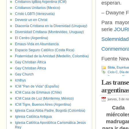
Cristianos lgttbiq Argentina (ICM)
esperan.
Cristianos Unitarios (Mexico)
– Dwayne Fe
Cristo LGBTI (Venezuela)
Devenir un en Christ
Para mayor 
Diaconía Cristiana en la Diversidad (Uruguay)
serie
JOUR
Diversidad Cristiana (Montevideo, Uruguay)
El Centro (Argentina)
Solemnidad
Emaus-Vida en Abundancia
Conmemoraci
Espacio Seguro Católico (Costa Rica)
Fraternidad de la Amistad (Medellin, Colombia)
Fuente New
Gay Christian África
Biblia
,
Espiritua
Gay Christian África
Ciclo C
,
Día de
Gay Church
Perpetua
,
Tiem
Ichthys
Las transe
ICM "Pan de Vida" (España)
argentinas
ICM Casa de Emmaus (Chile)
ICM Casa de Luz (Monterrey, México)
jueves, 3 de n
ICM Tigre, Buenos Aires (Argentina)
Cada
Iglesia Casa Abba Padre. Bogotá (Colombia)
miércole
Iglesia Católica Antigua
madruga
Iglesia Católica Apostólica Carismática Jesús
Rey
para ir de