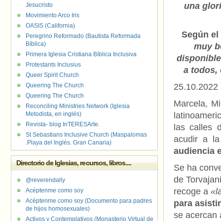
una glor
Jesucristo
Movimiento Arco Iris
OASIS (California)
Según el
Peregrino Reformado (Bautista Reformada
Bíblica)
muy bo
Primera Iglesia Cristiana Bíblica Inclusiva
disponible
Protestants Inclusius
a todos,
Queer Spirit Church
Queering The Church
25.10.2022
Queering The Church
Marcela, Mi
Reconciling Ministries Network (Iglesia
Metodista, en inglés)
latinoameri
Revista- blog InTERESArte.
las calles 
St Sebastians Inclusive Church (Maspalomas
acudir a l
.Playa del Inglés. Gran Canaria)
audiencia 
Directorio de Iglesias, recursos, libros....
Se ha conve
de Torvajan
@reverendally
recoge a
«la
Acéptenme como soy
Acéptenme como soy (Documento para padres
para asisti
de hijos homosexuales)
se acercan 
Activos y Contemplativos (Monasterio Virtual de