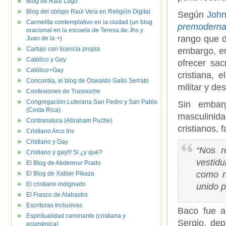
Blog de Raúl Lugo
Blog del obispo Raúl Vera en Religión Digital
Según
John
Carmelita contemplativo en la ciudad (un blog
premodern
oracional en la escuela de Teresa de Jhs y
rango que d
Juan de la +)
Cartujo con licencia propia
embargo, en
Católico y Gay
ofrecer sac
Católico+Gay
cristiana,
Concordia, el blog de Oswaldo Gallo Serrato
militar y de
Confesiones de Trasnoche
Congregación Luterana San Pedro y San Pablo
Sin embar
(Costa Rica)
masculinid
Contranatura (Abraham Puche)
cristianos, 
Cristiano Arco Iris
Cristiano y Gay
“Nos r
Cristiano y gay!!! Sí ¿y qué?
vestidu
El Blog de Abdennur Prado
como n
El Blog de Xabier Pikaza
El cristiano indignado
unido p
El Frasco de Alabastro
Escrituras Inclusivas
Baco fue a
Espiritualidad caminante (cristiana y
Sergio, dep
ecuménica)