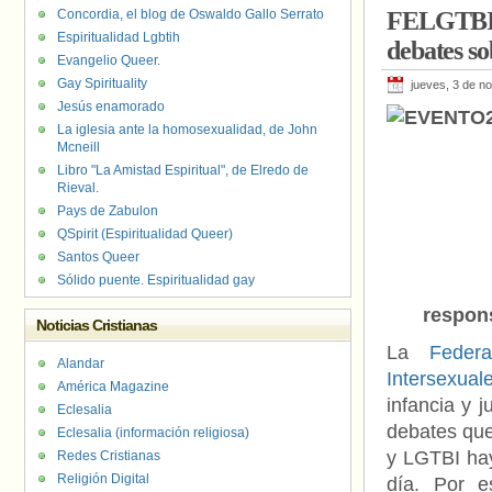
Concordia, el blog de Oswaldo Gallo Serrato
FELGTBI+,
Espiritualidad Lgbtih
debates so
Evangelio Queer.
Gay Spirituality
jueves, 3 de n
Jesús enamorado
La iglesia ante la homosexualidad, de John
Mcneill
Libro "La Amistad Espiritual", de Elredo de
Rieval.
Pays de Zabulon
QSpirit (Espiritualidad Queer)
Santos Queer
Sólido puente. Espiritualidad gay
respons
Noticias Cristianas
La
Feder
Alandar
Intersexua
América Magazine
infancia y 
Eclesalia
debates que
Eclesalia (información religiosa)
y LGTBI hay
Redes Cristianas
Religión Digital
día. Por e