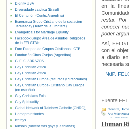
Dignity USA
en la líne
Diversidade católica (Brasil)
Comunidad
El Centurión (Centu, Argentina)
restar. Po
Esperanza Grupo Cristiano de la sociación
conocer nue
Jerelesgay (Jerez de la Frontera)
Evangelicals for Marriage Equality
poder argum
Facebook Grupo Área de Asuntos Religiosos
Así, FELGT
de la FELGTBI+
Foro Europeo de Grupos Cristianos LGTB
con el obje
Fundación Otras Ovejas (Argentina)
a diario e
G. E. C. ABRAZOS
necesaria s
Gay Christian África
Gay Christian África
NdP. FELG
Gay Christian Europe (recursos y direcciones)
Gay Christian Europe- Cristiano Gay Europa
(en español)
Gay Christians Exist
Fuente FE
Gay Spirituality
Global Network of Rainbow Catholic (GNRC),
General
,
Homof
Homoprotestantes
Ana Valenzuela
odio
,
FELTGBI
Ichthys
Human Rig
Kinship (Adventistas gays y lesbianas)