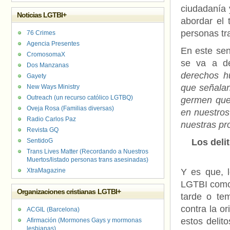
ciudadanía 
Noticias LGTBI+
abordar el 
personas tra
76 Crimes
Agencia Presentes
En este sen
CromosomaX
se va a de
Dos Manzanas
derechos h
Gayety
que señalan
New Ways Ministry
Outreach (un recurso católico LGTBQ)
germen que 
Oveja Rosa (Familias diversas)
en nuestros
Radio Carlos Paz
nuestras pro
Revista GQ
SentidoG
Los deli
Trans Lives Matter (Recordando a Nuestros
Muertos/listado personas trans asesinadas)
XtraMagazine
Y es que, l
LGTBI como 
Organizaciones cristianas LGTBI+
tarde o te
contra la o
ACGIL (Barcelona)
estos delit
Afirmación (Mormones Gays y mormonas
lesbianas)