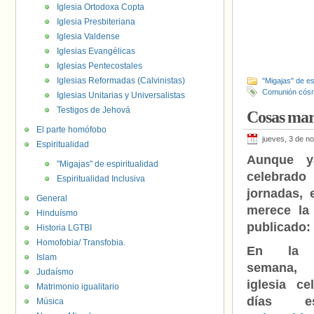
Iglesia Ortodoxa Copta
Iglesia Presbiteriana
Iglesia Valdense
Iglesias Evangélicas
Iglesias Pentecostales
Iglesias Reformadas (Calvinistas)
"Migajas" de es
Comunión cós
Iglesias Unitarias y Universalistas
Testigos de Jehová
Cosas mara
El parte homófobo
jueves, 3 de n
Espiritualidad
Aunque y
"Migajas" de espiritualidad
celebrad
Espiritualidad Inclusiva
jornadas, e
General
merece la
Hinduísmo
publicado:
Historia LGTBI
Homofobia/ Transfobia.
En la 
Islam
semana, 
Judaísmo
iglesia ce
Matrimonio igualitario
días esp
Música