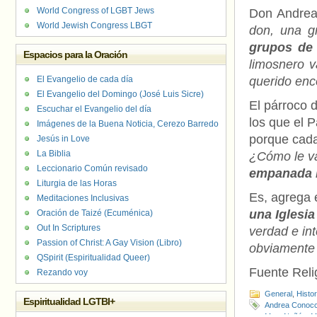
World Congress of LGBT Jews
Don Andrea 
World Jewish Congress LBGT
don, una g
grupos de 
Espacios para la Oración
limosnero 
El Evangelio de cada día
querido enc
El Evangelio del Domingo (José Luis Sicre)
El párroco 
Escuchar el Evangelio del día
los que el 
Imágenes de la Buena Noticia, Cerezo Barredo
porque cada
Jesús in Love
La Biblia
¿Cómo le 
Leccionario Común revisado
empanada m
Liturgia de las Horas
Es, agrega 
Meditaciones Inclusivas
una Iglesia
Oración de Taizé (Ecuménica)
Out In Scriptures
verdad e int
Passion of Christ: A Gay Vision (Libro)
obviamente 
QSpirit (Espiritualidad Queer)
Fuente Relig
Rezando voy
General
,
Histo
Espiritualidad LGTBI+
Andrea Conocc
Mota Nuñéz
,
M