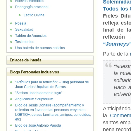
Nuevos Miembros
Solemn
Pedagogía oracional
Todos los 
Fieles Dif
Lectio Divina
refleja es
Poesía
final de l
Sexualidad
Tablón de Anuncios
reflexión
Testimonios
“Journeys
Una batería de buenas noticias
Parte de la
Enlaces de Interés
“Nuestr
Blogs Personales inclusivos
la mue
solita
"Artículos para la reflexión" – Blog personal de
Baco a
Juan Carlos Urquhart de Barros.
"Sedom. Indebidamente tuyo"
volverí
Anglicanum Scriptorium
Blog de Jesús Donaire (acompañamiento y
Anticipándo
reflexión en favor de las personas creyentes
LGBTIQ+, de sus familiares, amigos, conocidos,
la
Conmemo
etc)
santos empa
Blog de José Antonio Pagola
pena record