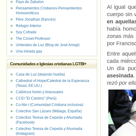
Pays de Zabulon
Al igual qu
Pensamientos Cristianos-Pensamientos
Homoeróticos
cuerpo sin 
Père Jonathan (francés)
en aquella
Refugio Interior
había homos
Soy Cofrade
zonas más d
The Closet Professor
por Francis
Umbrales de Luz (Blog de José Arregi)
Una mirada gay
Entre aquel
cada miérco
Comunidades e Iglesias cristianas LGTBI+
Un día pud
Casa de Luz (dejando huella)
asesinada
.
Cathedral of Hope/Catedral de la Esperanza
rezó por ell
(Texas, EE.UU.)
Católicos homo y bisexuales
CCEI "El Camino" (Perú)
Co-libr-í (Comunidad Cristiana inclusiva)
Colectivo San Lázaro (Málaga, España)
Colectivo Teresa de Cepeda y Ahumada
(Facebook)
Colectivo Teresa de Cepeda y Ahumada
(Instagram)