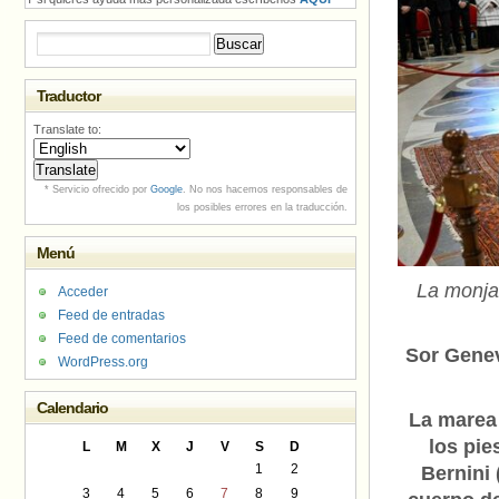
Buscar:
Traductor
Translate to:
* Servicio ofrecido por
Google
. No nos hacemos responsables de
los posibles errores en la traducción.
Menú
La monja
Acceder
Feed de entradas
Feed de comentarios
Sor Genev
WordPress.org
Calendario
La marea 
los pie
L
M
X
J
V
S
D
1
2
Bernini 
3
4
5
6
7
8
9