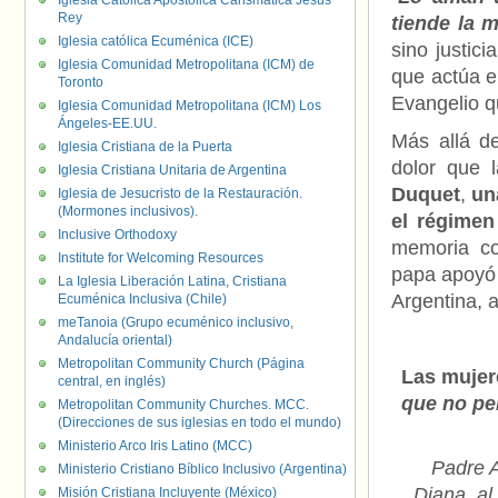
Iglesia Católica Apostólica Carismática Jesús
Rey
tiende la 
Iglesia católica Ecuménica (ICE)
sino justici
Iglesia Comunidad Metropolitana (ICM) de
que actúa en
Toronto
Evangelio q
Iglesia Comunidad Metropolitana (ICM) Los
Ángeles-EE.UU.
Más allá de
Iglesia Cristiana de la Puerta
dolor que 
Iglesia Cristiana Unitaria de Argentina
Duquet
,
un
Iglesia de Jesucristo de la Restauración.
(Mormones inclusivos).
el régimen
Inclusive Orthodoxy
memoria co
Institute for Welcoming Resources
papa apoyó 
La Iglesia Liberación Latina, Cristiana
Argentina, 
Ecuménica Inclusiva (Chile)
meTanoia (Grupo ecuménico inclusivo,
Andalucía oriental)
Metropolitan Community Church (Página
Las mujer
central, en inglés)
que no per
Metropolitan Community Churches. MCC.
(Direcciones de sus iglesias en todo el mundo)
Ministerio Arco Iris Latino (MCC)
Padre 
Ministerio Cristiano Bíblico Inclusivo (Argentina)
Diana, al
Misión Cristiana Incluyente (México)