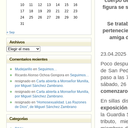
cuerpo de
10
11
12
13
14
15
16
figura se 
17
18
19
20
21
22
23
24
25
26
27
28
29
30
Se trata
31
pertenecie
« Sep
amiga d
Archivos
Archivos
23.04.2025
Comentarios recientes
Poco despué
Mudejarillo
en
Seguimos…
de San Pedr
Ricardo Alonso Ochoa Gongora
en
Seguimos…
paso a las 7
resignado
en
Carta abierta a Monseñor Munilla,
sábado, 26 
por Miguel Sánchez Zambrano.
comenzaron
resignado
en
Carta abierta a Monseñor Munilla,
por Miguel Sánchez Zambrano.
En sillas d
resignado
en
“Homosexualidad. Las Razones
de Dios”, de Miguel Sánchez Zambrano
exposición 
la Guardia 
Categorías
tributo, m