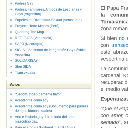
Padres Gay
El Papa Fra
Padres, Familiares, Amigos de Lesbianas y
Gays (Argentina)
la comun
Papeles de Diversidad Sexual (Venezuela)
Torvaianic
Proyecto Todo Mejora (Perú)
zona romana
Queering The Map
Si bien
no e
REFLEJOS (Venezuela)
SAFO (Nicaragua)
con
transe
SIGLA – Sociedad de Integración Gay Lésbica
este abra
Argentina
vespertina 
SOLIDARIGAY
Stop SIDA
La comunida
Transexualia
cardenal K
recuperació
Varios
el medio va
"Sedom. Indebidamente tuyo"
Esperanzas
Acéptenme como soy
Acéptenme como soy (Documento para padres
“Que el Papa
de hijos homosexuales)
con amor, c
Arte e Historia gay. La historia del amor
masculino gay.
sentado
”, 
Bajo el arcoíris (Editorial infantil LGBT).