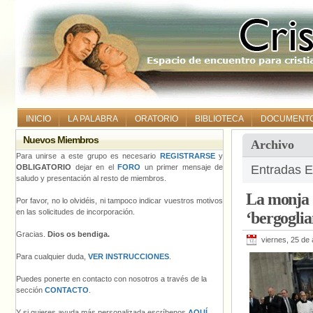
INICIO
LA PALABRA
ORATORIO
BIBLIOTECA
DOCUMENT
Nuevos Miembros
Archivo
Para unirse a este grupo es necesario
REGISTRARSE
y
OBLIGATORIO
dejar en el
FORO
un primer mensaje de
Entradas E
saludo y presentación al resto de miembros.
La monja d
Por favor, no lo olvidéis, ni tampoco indicar vuestros motivos
en las solicitudes de incorporación.
‘bergoglia
Gracias.
Dios os bendiga.
viernes, 25 de 
Para cualquier duda,
VER INSTRUCCIONES
.
Puedes ponerte en contacto con nosotros a través de la
sección
CONTACTO
.
Y si quieres ayuda más personalizada escríbenos
AQUÍ