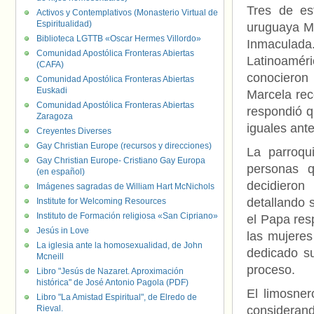
Tres de es
Activos y Contemplativos (Monasterio Virtual de
Espiritualidad)
uruguaya Ma
Biblioteca LGTTB «Oscar Hermes Villordo»
Inmaculad
Comunidad Apostólica Fronteras Abiertas
Latinoaméri
(CAFA)
conocieron
Comunidad Apostólica Fronteras Abiertas
Euskadi
Marcela rec
Comunidad Apostólica Fronteras Abiertas
respondió q
Zaragoza
iguales ante
Creyentes Diverses
Gay Christian Europe (recursos y direcciones)
La parroqu
Gay Christian Europe- Cristiano Gay Europa
personas q
(en español)
decidieron
Imágenes sagradas de William Hart McNichols
detallando 
Institute for Welcoming Resources
Instituto de Formación religiosa «San Cipriano»
el Papa res
Jesús in Love
las mujeres
La iglesia ante la homosexualidad, de John
dedicado su
Mcneill
proceso.
Libro "Jesús de Nazaret. Aproximación
histórica" de José Antonio Pagola (PDF)
El limosner
Libro "La Amistad Espiritual", de Elredo de
Rieval.
considerand