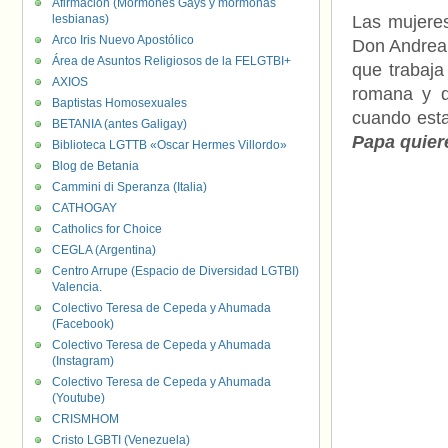
Afirmación (Mormones Gays y mormonas
lesbianas)
Las mujeres
Arco Iris Nuevo Apostólico
Don Andrea 
Área de Asuntos Religiosos de la FELGTBI+
que trabaja
AXIOS
romana y q
Baptistas Homosexuales
cuando esta
BETANIA (antes Galigay)
Papa quier
Biblioteca LGTTB «Oscar Hermes Villordo»
Blog de Betania
Cammini di Speranza (Italia)
CATHOGAY
Catholics for Choice
CEGLA (Argentina)
Centro Arrupe (Espacio de Diversidad LGTBI)
Valencia.
Colectivo Teresa de Cepeda y Ahumada
(Facebook)
Colectivo Teresa de Cepeda y Ahumada
(Instagram)
Colectivo Teresa de Cepeda y Ahumada
(Youtube)
CRISMHOM
Cristo LGBTI (Venezuela)