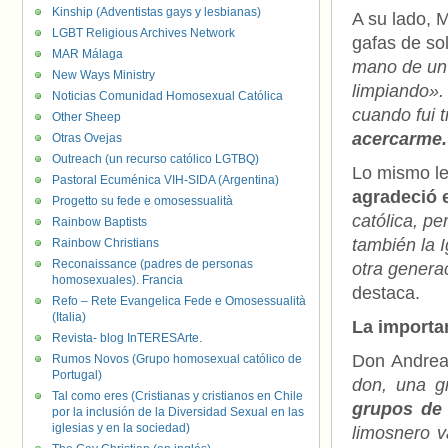
Kinship (Adventistas gays y lesbianas)
A su lado, 
LGBT Religious Archives Network
gafas de so
MAR Málaga
mano de un 
New Ways Ministry
limpiando». 
Noticias Comunidad Homosexual Católica
cuando fui 
Other Sheep
acercarme.
Otras Ovejas
Outreach (un recurso católico LGTBQ)
Lo mismo le
Pastoral Ecuménica VIH-SIDA (Argentina)
agradeció 
Progetto su fede e omosessualità
católica, pe
Rainbow Baptists
también la 
Rainbow Christians
Reconaissance (padres de personas
otra genera
homosexuales). Francia
destaca.
Refo – Rete Evangelica Fede e Omosessualità
(Italia)
La importa
Revista- blog InTERESArte.
Don Andrea 
Rumos Novos (Grupo homosexual católico de
Portugal)
don, una g
Tal como eres (Cristianas y cristianos en Chile
grupos de 
por la inclusión de la Diversidad Sexual en las
iglesias y en la sociedad)
limosnero 