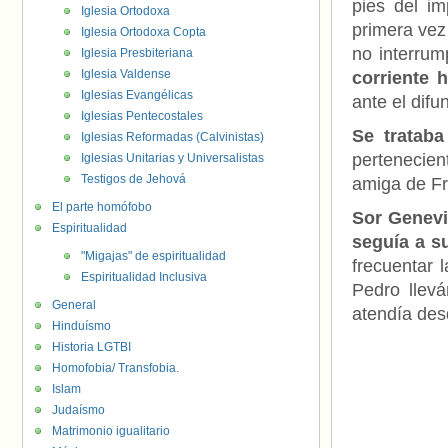
pies del im
Iglesia Ortodoxa
primera vez
Iglesia Ortodoxa Copta
no interrum
Iglesia Presbiteriana
Iglesia Valdense
corriente 
Iglesias Evangélicas
ante el difu
Iglesias Pentecostales
Se tratab
Iglesias Reformadas (Calvinistas)
pertenecie
Iglesias Unitarias y Universalistas
Testigos de Jehová
amiga de Fr
El parte homófobo
Sor
Genevi
Espiritualidad
seguía a s
"Migajas" de espiritualidad
frecuentar 
Espiritualidad Inclusiva
Pedro llev
General
atendía des
Hinduísmo
Historia LGTBI
Homofobia/ Transfobia.
Islam
Judaísmo
Matrimonio igualitario