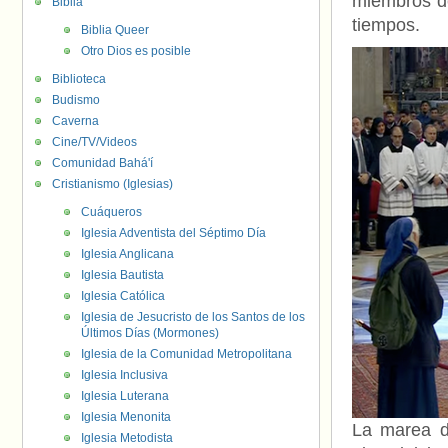
miembros de
Biblia
tiempos.
Biblia Queer
Otro Dios es posible
Biblioteca
Budismo
Caverna
Cine/TV/Videos
Comunidad Bahá'í
Cristianismo (Iglesias)
Cuáqueros
Iglesia Adventista del Séptimo Día
Iglesia Anglicana
Iglesia Bautista
Iglesia Católica
Iglesia de Jesucristo de los Santos de los
Últimos Días (Mormones)
Iglesia de la Comunidad Metropolitana
Iglesia Inclusiva
Iglesia Luterana
Iglesia Menonita
La marea de
Iglesia Metodista