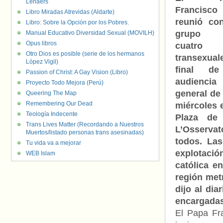
Lenaers
Francisc
Libro Miradas Atrevidas (Aldarte)
reunió co
Libro: Sobre la Opción por los Pobres.
grupo
Manual Educativo Diversidad Sexual (MOVILH)
Opus libros
cuatro
Otro Dios es posible (serie de los hermanos
transexual
López Vigil)
final de
Passion of Christ: A Gay Vision (Libro)
audiencia
Proyecto Todo Mejora (Perú)
general de
Queering The Map
Remembering Our Dead
miércoles 
Teología Indecente
Plaza de 
Trans Lives Matter (Recordando a Nuestros
L’Osserva
Muertos/listado personas trans asesinadas)
todos. Las
Tu vida va a mejorar
explotació
WEB Islam
católica e
región met
dijo al di
encargadas
El Papa Fr