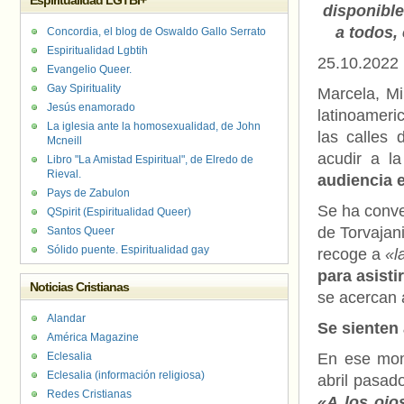
Espiritualidad LGTBI+
disponible
a todos,
Concordia, el blog de Oswaldo Gallo Serrato
Espiritualidad Lgbtih
25.10.2022
Evangelio Queer.
Gay Spirituality
Marcela, Mi
Jesús enamorado
latinoameri
La iglesia ante la homosexualidad, de John
las calles 
Mcneill
acudir a l
Libro "La Amistad Espiritual", de Elredo de
Rieval.
audiencia 
Pays de Zabulon
Se ha conve
QSpirit (Espiritualidad Queer)
de Torvajan
Santos Queer
Sólido puente. Espiritualidad gay
recoge a
«la
para asisti
Noticias Cristianas
se acercan 
Alandar
Se sienten
América Magazine
Eclesalia
En ese mom
Eclesalia (información religiosa)
abril pasad
Redes Cristianas
«A los ojo