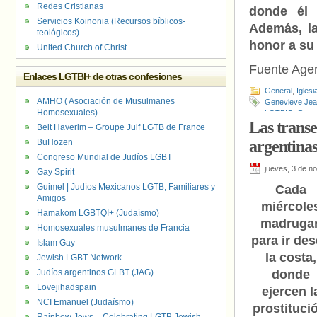
Redes Cristianas
donde él 
Servicios Koinonia (Recursos bíblicos-
Además, la
teológicos)
honor a su
United Church of Christ
Fuente Agen
Enlaces LGTBI+ de otras confesiones
General
,
Iglesi
AMHO ( Asociación de Musulmanes
Genevieve Jea
Homosexuales)
LGTBIQ
,
Perso
Las transe
Beit Haverim – Groupe Juif LGTB de France
BuHozen
argentinas
Congreso Mundial de Judíos LGBT
jueves, 3 de n
Gay Spirit
Guimel | Judíos Mexicanos LGTB, Familiares y
Cada
Amigos
miércole
Hamakom LGBTQI+ (Judaísmo)
madruga
Homosexuales musulmanes de Francia
para ir de
Islam Gay
la costa,
Jewish LGBT Network
Judíos argentinos GLBT (JAG)
donde
Lovejihadspain
ejercen l
NCI Emanuel (Judaísmo)
prostituci