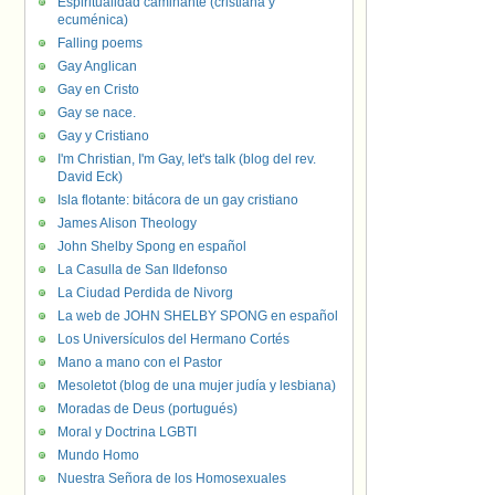
Espiritualidad caminante (cristiana y
ecuménica)
Falling poems
Gay Anglican
Gay en Cristo
Gay se nace.
Gay y Cristiano
I'm Christian, I'm Gay, let's talk (blog del rev.
David Eck)
Isla flotante: bitácora de un gay cristiano
James Alison Theology
John Shelby Spong en español
La Casulla de San Ildefonso
La Ciudad Perdida de Nivorg
La web de JOHN SHELBY SPONG en español
Los Universículos del Hermano Cortés
Mano a mano con el Pastor
Mesoletot (blog de una mujer judía y lesbiana)
Moradas de Deus (portugués)
Moral y Doctrina LGBTI
Mundo Homo
Nuestra Señora de los Homosexuales