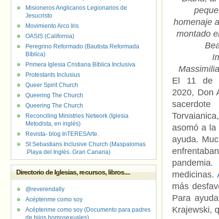
Misioneros Anglicanos Legionarios de
pequeñ
Jesucristo
homenaje a
Movimiento Arco Iris
montado en
OASIS (California)
Bea
Peregrino Reformado (Bautista Reformada
Bíblica)
I
Primera Iglesia Cristiana Bíblica Inclusiva
Massimili
Protestants Inclusius
El 11 de 
Queer Spirit Church
2020, Don 
Queering The Church
sacerd
Queering The Church
Torvaianica,
Reconciling Ministries Network (Iglesia
Metodista, en inglés)
asomó a la 
Revista- blog InTERESArte.
ayuda. Much
St Sebastians Inclusive Church (Maspalomas
enfrentaban 
.Playa del Inglés. Gran Canaria)
pandemia. 
Directorio de Iglesias, recursos, libros....
medicinas.
más desfavo
@reverendally
Para ayudar
Acéptenme como soy
Krajewski, 
Acéptenme como soy (Documento para padres
de hijos homosexuales)