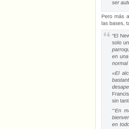
ser aut
Pero más a 
las bases, 
“El Ne
solo un
parroqu
en una
normal 
«El al
bastan
desape
Franci
sin tan
“‘En m
bienven
en todo