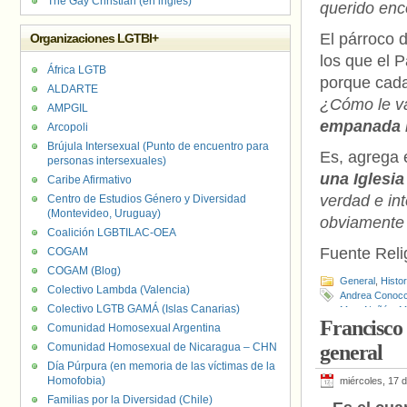
The Gay Christian (en inglés)
querido enc
El párroco 
Organizaciones LGTBI+
los que el 
África LGTB
porque cada
ALDARTE
¿Cómo le 
AMPGIL
empanada m
Arcopoli
Brújula Intersexual (Punto de encuentro para
Es, agrega 
personas intersexuales)
una Iglesia
Caribe Afirmativo
verdad e int
Centro de Estudios Género y Diversidad
(Montevideo, Uruguay)
obviamente 
Coalición LGBTILAC-OEA
Fuente Relig
COGAM
COGAM (Blog)
General
,
Histo
Colectivo Lambda (Valencia)
Andrea Conocc
Colectivo LGTB GAMÁ (Islas Canarias)
Mota Nuñéz
,
M
Francisco 
Comunidad Homosexual Argentina
Comunidad Homosexual de Nicaragua – CHN
general
Día Púrpura (en memoria de las víctimas de la
Homofobia)
miércoles, 17 
Familias por la Diversidad (Chile)