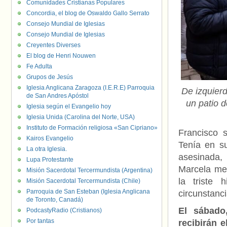
Comunidades Cristianas Populares
Concordia, el blog de Oswaldo Gallo Serrato
Consejo Mundial de Iglesias
Consejo Mundial de Iglesias
Creyentes Diverses
El blog de Henri Nouwen
Fe Adulta
Grupos de Jesús
Iglesia Anglicana Zaragoza (I.E.R.E) Parroquia
De izquierd
de San Andres Apóstol
un patio d
Iglesia según el Evangelio hoy
Iglesia Unida (Carolina del Norte, USA)
Instituto de Formación religiosa «San Cipriano»
Francisco 
Kairos Evangelio
Tenía en su
La otra Iglesia.
asesinada, 
Lupa Protestante
Marcela me
Misión Sacerdotal Tercermundista (Argentina)
la triste 
Misión Sacerdotal Tercermundista (Chile)
Parroquia de San Esteban (Iglesia Anglicana
circunstanci
de Toronto, Canadá)
El sábado
PodcastyRadio (Cristianos)
Por tantas
recibirán e