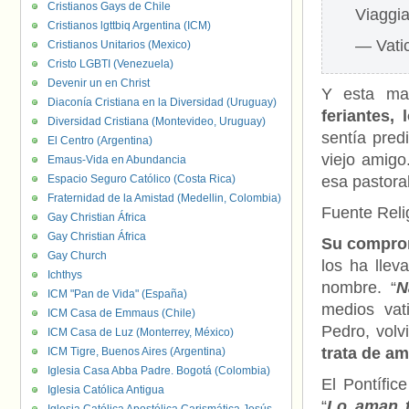
Cristianos Gays de Chile
Viaggi
Cristianos lgttbiq Argentina (ICM)
— Vati
Cristianos Unitarios (Mexico)
Cristo LGBTI (Venezuela)
Devenir un en Christ
Y esta ma
Diaconía Cristiana en la Diversidad (Uruguay)
feriantes,
Diversidad Cristiana (Montevideo, Uruguay)
sentía predi
El Centro (Argentina)
viejo amigo
Emaus-Vida en Abundancia
Espacio Seguro Católico (Costa Rica)
esa pastoral
Fraternidad de la Amistad (Medellin, Colombia)
Fuente Relig
Gay Christian África
Gay Christian África
Su comprom
Gay Church
los ha llev
Ichthys
nombre. “
N
ICM "Pan de Vida" (España)
medios vat
ICM Casa de Emmaus (Chile)
Pedro, volv
ICM Casa de Luz (Monterrey, México)
trata de am
ICM Tigre, Buenos Aires (Argentina)
Iglesia Casa Abba Padre. Bogotá (Colombia)
El Pontífic
Iglesia Católica Antigua
“
Lo aman t