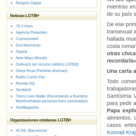
Religión Digital
mientras en
de su país 
Noticias LGTBI+
De ese pri
76 Crimes
transexual 
Agencia Presentes
hallada muer
CromosomaX
Dos Manzanas
costa roman
Gayety
otras chica
New Ways Ministry
recordarla
Outreach (un recurso católico LGTBQ)
Una carta 
Oveja Rosa (Familias diversas)
Radio Carlos Paz
Todo comen
Revista GQ
trabajador
SentidoG
Santísima V
Trans Lives Matter (Recordando a Nuestros
Muertos/listado personas trans asesinadas)
para pedir 
XtraMagazine
Papa expli
alimentos, 
Organizaciones cristianas LGTBI+
casos entr
ACGIL (Barcelona)
Konrad Kra