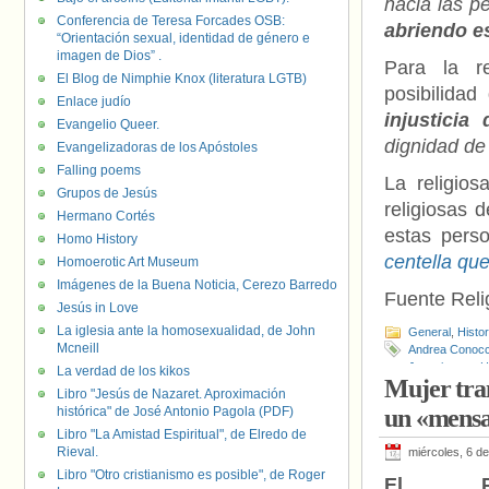
hacia las p
Conferencia de Teresa Forcades OSB:
abriendo e
“Orientación sexual, identidad de género e
imagen de Dios” .
Para la r
El Blog de Nimphie Knox (literatura LGTB)
posibilidad
Enlace judío
injusticia
Evangelio Queer.
dignidad de 
Evangelizadoras de los Apóstoles
Falling poems
La religios
Grupos de Jesús
religiosas d
Hermano Cortés
estas pers
Homo History
centella qu
Homoerotic Art Museum
Imágenes de la Buena Noticia, Cerezo Barredo
Fuente Relig
Jesús in Love
La iglesia ante la homosexualidad, de John
General
,
Histo
Mcneill
Andrea Conocc
Jeanningros
,
H
La verdad de los kikos
Mujer tran
Libro "Jesús de Nazaret. Aproximación
histórica" de José Antonio Pagola (PDF)
un «mensa
Libro "La Amistad Espiritual", de Elredo de
Rieval.
miércoles, 6 de
Libro "Otro cristianismo es posible", de Roger
El Pa