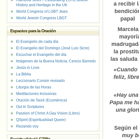
Rainbow Jews – Celebrating LGTB Jewish
a recibir 
History and Heritage in the UK
bendició
World Congress of LGBT Jews
papal
World Jewish Congress LBGT
Marcela
Espacios para la Oración
mayoría
El Evangelio de cada día
madrugada 
El Evangelio del Domingo (José Luis Sicre)
la prosti
Escuchar el Evangelio del día
las saluda
Imágenes de la Buena Noticia, Cerezo Barredo
Jesús in Love
«Cuando e
La Biblia
feliz, li
Leccionario Común revisado
Liturgia de las Horas
Meditaciones Inclusivas
«Hay una 
Oración de Taizé (Ecuménica)
Papa me ha
Out In Scriptures
una glor
Passion of Christ: A Gay Vision (Libro)
QSpirit (Espiritualidad Queer)
Rezando voy
Según el
muy bo