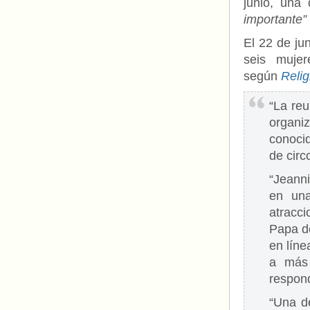
junio, una
importante”
El 22 de ju
seis mujer
según
Reli
“La reu
organi
conocid
de circ
“Jeann
en una
atracc
Papa d
en líne
a más 
respon
“Una de