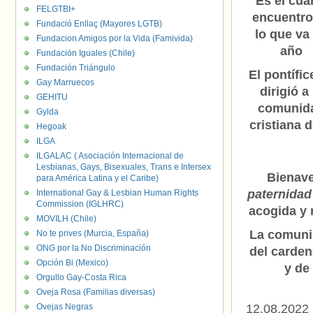
Es el cua
FELGTBI+
encuentro
Fundació Enllaç (Mayores LGTB)
lo que va
Fundacion Amigos por la Vida (Famivida)
año
Fundación Iguales (Chile)
Fundación Triángulo
El pontífic
Gay Marruecos
dirigió a 
GEHITU
comunid
Gylda
cristiana d
Hegoak
ILGA
ILGALAC ( Asociación Internacional de
Lesbianas, Gays, Bisexuales, Trans e Intersex
Bienave
para América Latina y el Caribe)
paternidad
International Gay & Lesbian Human Rights
Commission (IGLHRC)
acogida y 
MOVILH (Chile)
La comunid
No te prives (Murcia, España)
ONG por la No Discriminación
del carde
Opción Bi (Mexico)
y de
Orgullo Gay-Costa Rica
Oveja Rosa (Familias diversas)
Ovejas Negras
12.08.2022