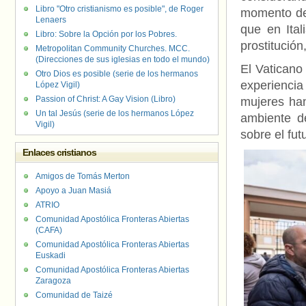
Libro "Otro cristianismo es posible", de Roger
momento de 
Lenaers
que en Ital
Libro: Sobre la Opción por los Pobres.
prostitución
Metropolitan Community Churches. MCC.
(Direcciones de sus iglesias en todo el mundo)
El Vaticano
Otro Dios es posible (serie de los hermanos
experienci
López Vigil)
Passion of Christ: A Gay Vision (Libro)
mujeres han
Un tal Jesús (serie de los hermanos López
ambiente d
Vigil)
sobre el fu
Enlaces cristianos
Amigos de Tomás Merton
Apoyo a Juan Masiá
ATRIO
Comunidad Apostólica Fronteras Abiertas
(CAFA)
Comunidad Apostólica Fronteras Abiertas
Euskadi
Comunidad Apostólica Fronteras Abiertas
Zaragoza
Comunidad de Taizé