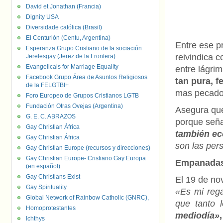
David et Jonathan (Francia)
Dignity USA
Diversidade católica (Brasil)
El Centurión (Centu, Argentina)
Entre ese p
Esperanza Grupo Cristiano de la sociación
reivindica c
Jerelesgay (Jerez de la Frontera)
Evangelicals for Marriage Equality
entre lágri
Facebook Grupo Área de Asuntos Religiosos
tan pura, f
de la FELGTBI+
mas pecado
Foro Europeo de Grupos Cristianos LGTB
Fundación Otras Ovejas (Argentina)
Asegura qu
G. E. C. ABRAZOS
porque señ
Gay Christian África
también e
Gay Christian África
son las per
Gay Christian Europe (recursos y direcciones)
Gay Christian Europe- Cristiano Gay Europa
Empanadas
(en español)
Gay Christians Exist
El 19 de no
Gay Spirituality
«Es mi rega
Global Network of Rainbow Catholic (GNRC),
que tanto 
Homoprotestantes
mediodía»
Ichthys