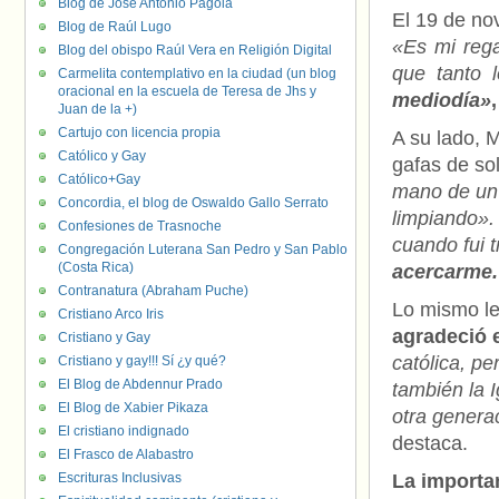
Blog de José Antonio Pagola
El 19 de no
Blog de Raúl Lugo
«Es mi rega
Blog del obispo Raúl Vera en Religión Digital
que tanto 
Carmelita contemplativo en la ciudad (un blog
oracional en la escuela de Teresa de Jhs y
mediodía»
Juan de la +)
Cartujo con licencia propia
A su lado, 
Católico y Gay
gafas de so
Católico+Gay
mano de un 
Concordia, el blog de Oswaldo Gallo Serrato
limpiando». 
Confesiones de Trasnoche
cuando fui 
Congregación Luterana San Pedro y San Pablo
(Costa Rica)
acercarme.
Contranatura (Abraham Puche)
Lo mismo le
Cristiano Arco Iris
agradeció 
Cristiano y Gay
católica, pe
Cristiano y gay!!! Sí ¿y qué?
El Blog de Abdennur Prado
también la 
El Blog de Xabier Pikaza
otra genera
El cristiano indignado
destaca.
El Frasco de Alabastro
Escrituras Inclusivas
La importa