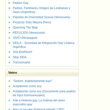
Padres Gay
Padres, Familiares, Amigos de Lesbianas y
Gays (Argentina)
Papeles de Diversidad Sexual (Venezuela)
Proyecto Todo Mejora (Perú)
Queering The Map
REFLEJOS (Venezuela)
SAFO (Nicaragua)
SIGLA – Sociedad de Integración Gay Lésbica
Argentina
SOLIDARIGAY
Stop SIDA
Transexualia
Varios
"Sedom. Indebidamente tuyo"
Acéptenme como soy
Acéptenme como soy (Documento para padres
de hijos homosexuales)
Arte e Historia gay. La historia del amor
masculino gay.
Bajo el arcoíris (Editorial infantil LGBT).