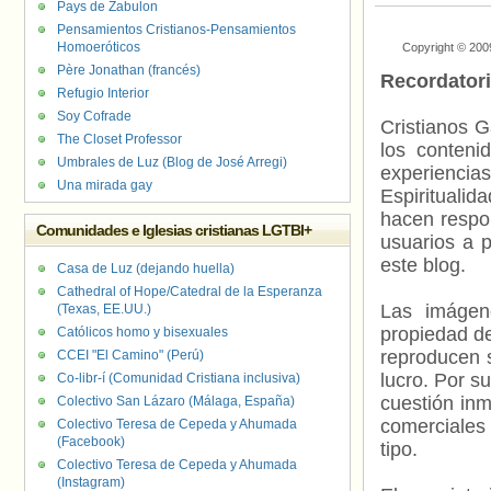
Pays de Zabulon
Pensamientos Cristianos-Pensamientos
Homoeróticos
Copyright © 200
Père Jonathan (francés)
Recordator
Refugio Interior
Soy Cofrade
Cristianos G
The Closet Professor
los contenid
Umbrales de Luz (Blog de José Arregi)
experienci
Una mirada gay
Espiritualid
hacen respo
Comunidades e Iglesias cristianas LGTBI+
usuarios a p
este blog.
Casa de Luz (dejando huella)
Cathedral of Hope/Catedral de la Esperanza
Las imágene
(Texas, EE.UU.)
propiedad de
Católicos homo y bisexuales
reproducen s
CCEI "El Camino" (Perú)
lucro. Por s
Co-libr-í (Comunidad Cristiana inclusiva)
cuestión inm
Colectivo San Lázaro (Málaga, España)
comerciales 
Colectivo Teresa de Cepeda y Ahumada
(Facebook)
tipo.
Colectivo Teresa de Cepeda y Ahumada
(Instagram)