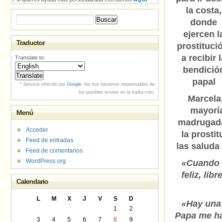
la costa,
Buscar:
donde
ejercen l
Traductor
prostituci
a recibir 
Translate to:
bendició
papal
* Servicio ofrecido por
Google
. No nos hacemos responsables de
los posibles errores en la traducción.
Marcela
mayoría
Menú
madrugada 
Acceder
la prosti
Feed de entradas
las saluda
Feed de comentarios
WordPress.org
«Cuando e
feliz, li
Calendario
L
M
X
J
V
S
D
«Hay una 
1
2
Papa me ha
3
4
5
6
7
8
9