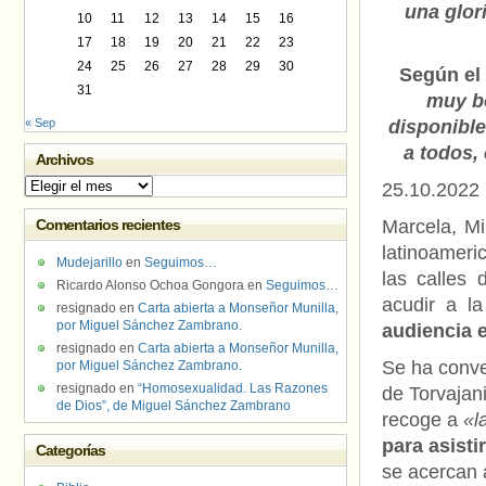
una glor
10
11
12
13
14
15
16
17
18
19
20
21
22
23
24
25
26
27
28
29
30
Según el
31
muy bo
« Sep
disponible
a todos,
Archivos
Archivos
25.10.2022
Comentarios recientes
Marcela, Mi
latinoameri
Mudejarillo
en
Seguimos…
las calles 
Ricardo Alonso Ochoa Gongora
en
Seguimos…
acudir a l
resignado
en
Carta abierta a Monseñor Munilla,
por Miguel Sánchez Zambrano.
audiencia 
resignado
en
Carta abierta a Monseñor Munilla,
Se ha conve
por Miguel Sánchez Zambrano.
resignado
en
“Homosexualidad. Las Razones
de Torvajan
de Dios”, de Miguel Sánchez Zambrano
recoge a
«la
para asisti
Categorías
se acercan 