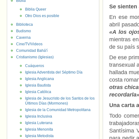
Biblia
Se sienten
Biblia Queer
Otro Dios es posible
En ese mom
abril pasad
Biblioteca
Budismo
«A los ojo
Caverna
mientras en
Cine/TV/Videos
de su país 
Comunidad Bahá'í
De ese pri
Cristianismo (Iglesias)
transexual 
Cuáqueros
hallada muer
Iglesia Adventista del Séptimo Día
Iglesia Anglicana
costa roman
Iglesia Bautista
otras chica
Iglesia Católica
recordarla
Iglesia de Jesucristo de los Santos de los
Últimos Días (Mormones)
Una carta 
Iglesia de la Comunidad Metropolitana
Todo comen
Iglesia Inclusiva
trabajador
Iglesia Luterana
Iglesia Menonita
Santísima V
Iglesia Metodista
para pedir 