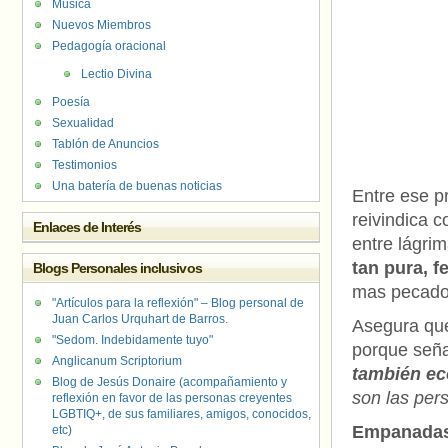
Música
Nuevos Miembros
Pedagogía oracional
Lectio Divina
Poesía
Sexualidad
Tablón de Anuncios
Testimonios
Una batería de buenas noticias
Entre ese p
reivindica c
Enlaces de Interés
entre lágri
tan pura, f
Blogs Personales inclusivos
mas pecado
"Artículos para la reflexión" – Blog personal de
Juan Carlos Urquhart de Barros.
Asegura qu
"Sedom. Indebidamente tuyo"
porque señ
Anglicanum Scriptorium
también e
Blog de Jesús Donaire (acompañamiento y
son las per
reflexión en favor de las personas creyentes
LGBTIQ+, de sus familiares, amigos, conocidos,
Empanadas
etc)