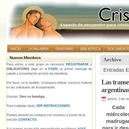
INICIO
LA PALABRA
ORATORIO
BIBLIOTECA
DOCUMENT
Nuevos Miembros
Archivo
Para unirse a este grupo es necesario
REGISTRARSE
y
OBLIGATORIO
dejar en el
FORO
un primer mensaje de
Entradas E
saludo y presentación al resto de miembros.
Las transe
Por favor, no lo olvidéis, ni tampoco indicar vuestros motivos
en las solicitudes de incorporación.
argentinas
Gracias.
Dios os bendiga.
jueves, 3 de n
Para cualquier duda,
VER INSTRUCCIONES
.
Cada
miércole
Puedes ponerte en contacto con nosotros a través de la
sección
CONTACTO
.
madruga
para ir de
Y si quieres ayuda más personalizada escríbenos
AQUÍ