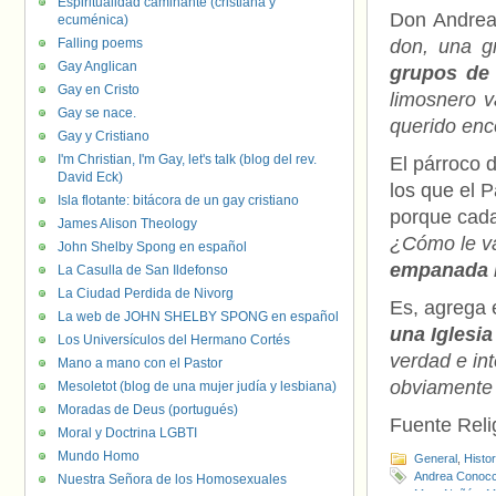
Espiritualidad caminante (cristiana y
Don Andrea 
ecuménica)
Falling poems
don, una g
Gay Anglican
grupos de 
Gay en Cristo
limosnero 
Gay se nace.
querido enc
Gay y Cristiano
I'm Christian, I'm Gay, let's talk (blog del rev.
El párroco 
David Eck)
los que el 
Isla flotante: bitácora de un gay cristiano
porque cada
James Alison Theology
¿Cómo le 
John Shelby Spong en español
empanada m
La Casulla de San Ildefonso
La Ciudad Perdida de Nivorg
Es, agrega 
La web de JOHN SHELBY SPONG en español
una Iglesia
Los Universículos del Hermano Cortés
verdad e int
Mano a mano con el Pastor
obviamente 
Mesoletot (blog de una mujer judía y lesbiana)
Moradas de Deus (portugués)
Fuente Relig
Moral y Doctrina LGBTI
Mundo Homo
General
,
Histo
Andrea Conocc
Nuestra Señora de los Homosexuales
Mota Nuñéz
,
M