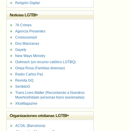
Religión Digital
Noticias LGTBI+
76 Crimes
Agencia Presentes
CromosomaX
Dos Manzanas
Gayety
New Ways Ministry
Outreach (un recurso católico LGTBQ)
Oveja Rosa (Familias diversas)
Radio Carlos Paz
Revista GQ
SentidoG
Trans Lives Matter (Recordando a Nuestros
Muertos/listado personas trans asesinadas)
XtraMagazine
Organizaciones cristianas LGTBI+
ACGIL (Barcelona)