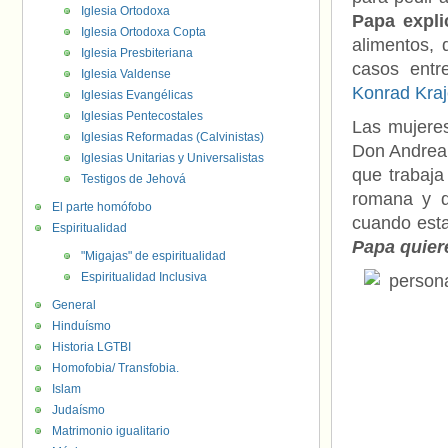
Iglesia Ortodoxa
Papa expli
Iglesia Ortodoxa Copta
alimentos, 
Iglesia Presbiteriana
casos entr
Iglesia Valdense
Konrad Kra
Iglesias Evangélicas
Iglesias Pentecostales
Las mujeres
Iglesias Reformadas (Calvinistas)
Don Andrea 
Iglesias Unitarias y Universalistas
que trabaja
Testigos de Jehová
romana y q
El parte homófobo
cuando esta
Espiritualidad
Papa quier
"Migajas" de espiritualidad
Espiritualidad Inclusiva
General
Hinduísmo
Historia LGTBI
Homofobia/ Transfobia.
Islam
Judaísmo
Matrimonio igualitario