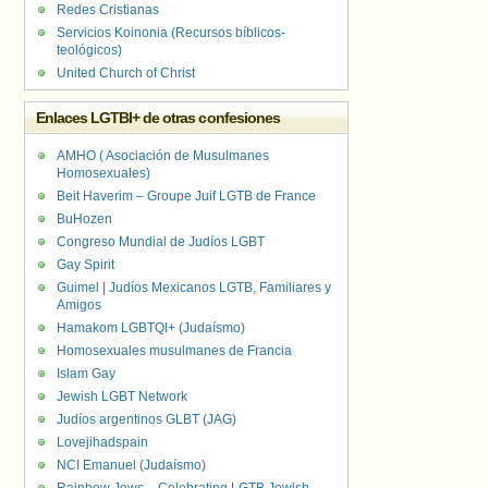
Redes Cristianas
Servicios Koinonia (Recursos bíblicos-
teológicos)
United Church of Christ
Enlaces LGTBI+ de otras confesiones
AMHO ( Asociación de Musulmanes
Homosexuales)
Beit Haverim – Groupe Juif LGTB de France
BuHozen
Congreso Mundial de Judíos LGBT
Gay Spirit
Guimel | Judíos Mexicanos LGTB, Familiares y
Amigos
Hamakom LGBTQI+ (Judaísmo)
Homosexuales musulmanes de Francia
Islam Gay
Jewish LGBT Network
Judíos argentinos GLBT (JAG)
Lovejihadspain
NCI Emanuel (Judaísmo)