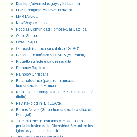
Kinship (Adventistas gays y lesbianas)
LGBT Religious Archives Network
MAR Málaga
New Ways Ministry
Noticias Comunidad Homosexual Católica
Other Sheep
Otras Ovejas
Outreach (un recurso católico LGTBQ)
Pastoral Ecuménica VIH-SIDA (Argentina)
Progetto su fede e omosessualità
Rainbow Baptists
Rainbow Christians
Reconaissance (padres de personas
homosexuales). Francia
Refo – Rete Evangelica Fede e Omosessualità
(Italia)
Revista- blog InTERESArte.
Rumos Novos (Grupo homosexual católico de
Portugal)
Tal como eres (Cristianas y cristianos en Chile
por la inclusión de la Diversidad Sexual en las
iglesias y en la sociedad)