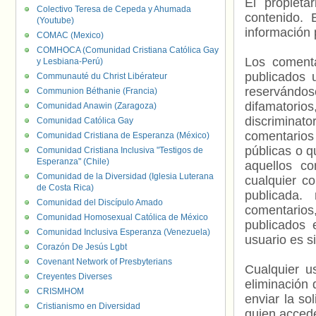
El propieta
Colectivo Teresa de Cepeda y Ahumada
contenido. 
(Youtube)
información 
COMAC (Mexico)
COMHOCA (Comunidad Cristiana Católica Gay
Los comenta
y Lesbiana-Perú)
publicados 
Communauté du Christ Libérateur
reservándos
Communion Béthanie (Francia)
difamatorio
Comunidad Anawin (Zaragoza)
discriminat
Comunidad Católica Gay
comentarios
Comunidad Cristiana de Esperanza (México)
públicas o 
Comunidad Cristiana Inclusiva "Testigos de
Esperanza" (Chile)
aquellos c
Comunidad de la Diversidad (Iglesia Luterana
cualquier c
de Costa Rica)
publicada.
Comunidad del Discípulo Amado
comentarios,
Comunidad Homosexual Católica de México
publicados 
Comunidad Inclusiva Esperanza (Venezuela)
usuario es s
Corazón De Jesús Lgbt
Covenant Network of Presbyterians
Cualquier us
Creyentes Diverses
eliminación 
CRISMHOM
enviar la so
Cristianismo en Diversidad
quien accede