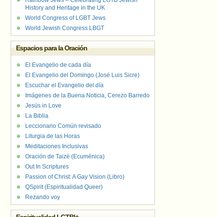
Rainbow Jews – Celebrating LGTB Jewish
History and Heritage in the UK
World Congress of LGBT Jews
World Jewish Congress LBGT
Espacios para la Oración
El Evangelio de cada día
El Evangelio del Domingo (José Luis Sicre)
Escuchar el Evangelio del día
Imágenes de la Buena Noticia, Cerezo Barredo
Jesús in Love
La Biblia
Leccionario Común revisado
Liturgia de las Horas
Meditaciones Inclusivas
Oración de Taizé (Ecuménica)
Out In Scriptures
Passion of Christ: A Gay Vision (Libro)
QSpirit (Espiritualidad Queer)
Rezando voy