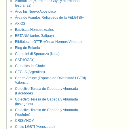
Afirmación (Mormones Gays y mormonas
lesbianas)
Arco Iris Nuevo Apostólico
Área de Asuntos Religiosos de la FELGTBI+
AXIOS
Baptistas Homosexuales
BETANIA (antes Galigay)
Biblioteca LGTTB «Oscar Hermes Villordo»
Blog de Betania
Cammini di Speranza (Italia)
CATHOGAY
Catholics for Choice
CEGLA (Argentina)
Centro Arrupe (Espacio de Diversidad LGTBI)
Valencia.
Colectivo Teresa de Cepeda y Ahumada
(Facebook)
Colectivo Teresa de Cepeda y Ahumada
(Instagram)
Colectivo Teresa de Cepeda y Ahumada
(Youtube)
CRISMHOM
Cristo LGBTI (Venezuela)