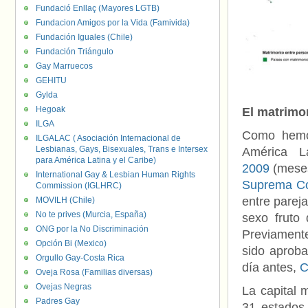
Fundació Enllaç (Mayores LGTB)
Fundacion Amigos por la Vida (Famivida)
Fundación Iguales (Chile)
Fundación Triángulo
Gay Marruecos
GEHITU
Gylda
Hegoak
El matrimon
ILGA
Como hemos
ILGALAC ( Asociación Internacional de
Lesbianas, Gays, Bisexuales, Trans e Intersex
América L
para América Latina y el Caribe)
2009
(meses
International Gay & Lesbian Human Rights
Suprema Cor
Commission (IGLHRC)
entre parej
MOVILH (Chile)
No te prives (Murcia, España)
sexo fruto 
ONG por la No Discriminación
Previamente
Opción Bi (Mexico)
sido aprob
Orgullo Gay-Costa Rica
día antes,
C
Oveja Rosa (Familias diversas)
Ovejas Negras
La capital 
Padres Gay
31 estados