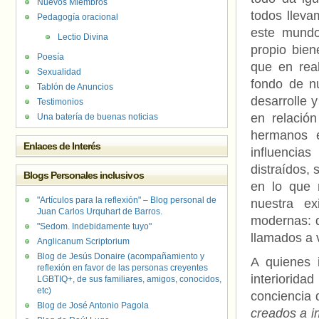
Nuevos Miembros
todos lleva
Pedagogía oracional
este mundo
Lectio Divina
propio bien
Poesía
que en rea
Sexualidad
fondo de nu
Tablón de Anuncios
desarrolle y
Testimonios
en relació
Una batería de buenas noticias
hermanos e
Enlaces de Interés
influencia
distraídos, 
Blogs Personales inclusivos
en lo que 
"Artículos para la reflexión" – Blog personal de
nuestra e
Juan Carlos Urquhart de Barros.
modernas: d
"Sedom. Indebidamente tuyo"
llamados a v
Anglicanum Scriptorium
Blog de Jesús Donaire (acompañamiento y
A quienes 
reflexión en favor de las personas creyentes
interiorid
LGBTIQ+, de sus familiares, amigos, conocidos,
etc)
conciencia 
Blog de José Antonio Pagola
creados a 