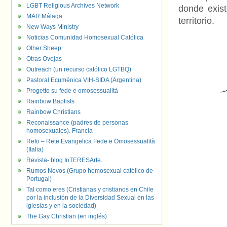
LGBT Religious Archives Network
donde exis
MAR Málaga
territorio.
New Ways Ministry
Noticias Comunidad Homosexual Católica
Other Sheep
Otras Ovejas
Outreach (un recurso católico LGTBQ)
Pastoral Ecuménica VIH-SIDA (Argentina)
Progetto su fede e omosessualità
Rainbow Baptists
Rainbow Christians
Reconaissance (padres de personas
homosexuales). Francia
Refo – Rete Evangelica Fede e Omosessualità
(Italia)
Revista- blog InTERESArte.
Rumos Novos (Grupo homosexual católico de
Portugal)
Tal como eres (Cristianas y cristianos en Chile
por la inclusión de la Diversidad Sexual en las
iglesias y en la sociedad)
The Gay Christian (en inglés)