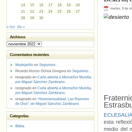
14
15
16
17
18
19
20
martes, 8 de n
21
22
23
24
25
26
27
28
29
30
« Oct
Dic »
Archivos
Archivos
Comentarios recientes
Mudejarillo
en
Seguimos…
Ricardo Alonso Ochoa Gongora
en
Seguimos…
resignado
en
Carta abierta a Monseñor Munilla,
por Miguel Sánchez Zambrano.
resignado
en
Carta abierta a Monseñor Munilla,
por Miguel Sánchez Zambrano.
Fraterni
resignado
en
“Homosexualidad. Las Razones
Estrasbu
de Dios”, de Miguel Sánchez Zambrano
ECLESALI
Categorías
esta reflex
Biblia
medio del m