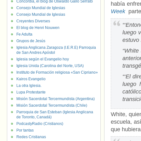
Concordia, el blog de Oswaldo Gallo Serrato
había enfre
Consejo Mundial de Iglesias
Week
parte
Consejo Mundial de Iglesias
Creyentes Diverses
“‘Enton
El blog de Henri Nouwen
luego v
Fe Adulta
estuvo 
Grupos de Jesús
Iglesia Anglicana Zaragoza (I.E.R.E) Parroquia
“White
de San Andres Apóstol
anteri
Iglesia según el Evangelio hoy
transgé
Iglesia Unida (Carolina del Norte, USA)
Instituto de Formación religiosa «San Cipriano»
“‘El di
Kairos Evangelio
luego 
La otra Iglesia.
católic
Lupa Protestante
transici
Misión Sacerdotal Tercermundista (Argentina)
Misión Sacerdotal Tercermundista (Chile)
Parroquia de San Esteban (Iglesia Anglicana
White, quie
de Toronto, Canadá)
escuela, as
PodcastyRadio (Cristianos)
que hubiera
Por tantas
Redes Cristianas