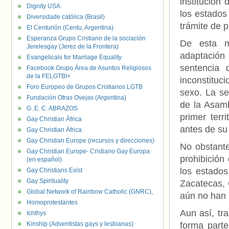
institución
Dignity USA
los estados
Diversidade católica (Brasil)
trámite de p
El Centurión (Centu, Argentina)
Esperanza Grupo Cristiano de la sociación
De esta m
Jerelesgay (Jerez de la Frontera)
adaptación 
Evangelicals for Marriage Equality
sentencia
Facebook Grupo Área de Asuntos Religiosos
de la FELGTBI+
inconstituc
Foro Europeo de Grupos Cristianos LGTB
sexo. La se
Fundación Otras Ovejas (Argentina)
de la Asamb
G. E. C. ABRAZOS
primer ter
Gay Christian África
antes de su
Gay Christian África
Gay Christian Europe (recursos y direcciones)
No obstante
Gay Christian Europe- Cristiano Gay Europa
prohibición
(en español)
los estados
Gay Christians Exist
Gay Spirituality
Zacatecas, 
Global Network of Rainbow Catholic (GNRC),
aún no han m
Homoprotestantes
Aun así, tr
Ichthys
Kinship (Adventistas gays y lesbianas)
forma parte