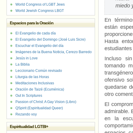
World Congress of LGBT Jews
miedo y
World Jewish Congress LBGT
En término
Espacios para la Oración
están espe
El Evangelio de cada día
proporcione
El Evangelio del Domingo (José Luis Sicre)
Hasta ento
Escuchar el Evangelio del día
estudiantes
Imágenes de la Buena Noticia, Cerezo Barredo
Incluso si
Jesús in Love
La Biblia
tomando me
Leccionario Común revisado
transgéner
Liturgia de las Horas
ofensivo so
Meditaciones Inclusivas
quedarse de
Oración de Taizé (Ecuménica)
otro coment
Out In Scriptures
Passion of Christ: A Gay Vision (Libro)
El comprom
QSpirit (Espiritualidad Queer)
admirable. 
Rezando voy
en la escu
comportamie
Espiritualidad LGTBI+
espacios c