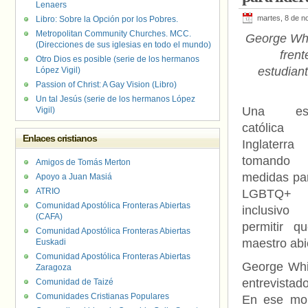
Lenaers
martes, 8 de n
Libro: Sobre la Opción por los Pobres.
Metropolitan Community Churches. MCC.
George Whi
(Direcciones de sus iglesias en todo el mundo)
frent
Otro Dios es posible (serie de los hermanos
estudian
López Vigil)
Passion of Christ: A Gay Vision (Libro)
Un tal Jesús (serie de los hermanos López
Una esc
Vigil)
católic
Enlaces cristianos
Inglaterra
tomando
Amigos de Tomás Merton
medidas pa
Apoyo a Juan Masiá
ATRIO
LGBTQ+
Comunidad Apostólica Fronteras Abiertas
inclusiv
(CAFA)
permitir q
Comunidad Apostólica Fronteras Abiertas
maestro abi
Euskadi
Comunidad Apostólica Fronteras Abiertas
George Whit
Zaragoza
entrevistad
Comunidad de Taizé
Comunidades Cristianas Populares
En ese mom