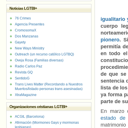
Noticias LGTBI+
76 Crimes
igualitari
Agencia Presentes
cuerpo le
CromosomaX
norteamer
Dos Manzanas
pionero
. S
Gayety
permitía d
New Ways Ministry
en todo el
Outreach (un recurso católico LGTBQ)
constitu
Oveja Rosa (Familias diversas)
Radio Carlos Paz
procedimien
Revista GQ
de que se 
SentidoG
sentencia 
Trans Lives Matter (Recordando a Nuestros
lista de lo
Muertos/listado personas trans asesinadas)
ya forma p
XtraMagazine
parte de su 
Organizaciones cristianas LGTBI+
En marzo d
ACGIL (Barcelona)
estado de
Afirmación (Mormones Gays y mormonas
matrimonio
lesbianas)