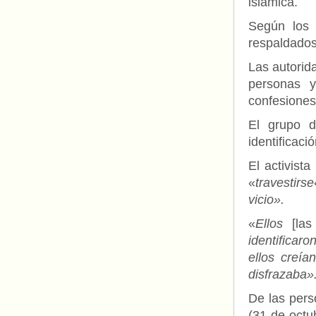
islámica.
Según los 
respaldados 
Las autorid
personas y
confesiones
El grupo d
identificaci
El activista
«
travestirse
vicio».
«
Ellos
[las
identificaro
ellos creía
disfrazaba»
De las pers
(31 de octu