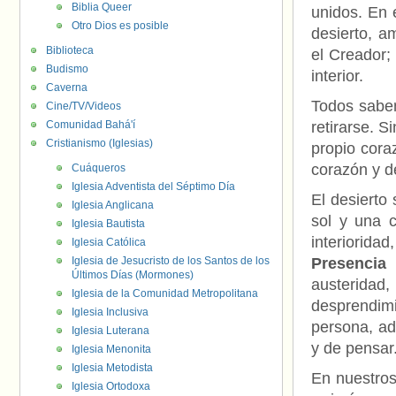
Biblia Queer
unidos. En e
Otro Dios es posible
desierto, 
Biblioteca
el Creador; 
Budismo
interior.
Caverna
Todos sabem
Cine/TV/Videos
Comunidad Bahá'í
retirarse. 
Cristianismo (Iglesias)
propio coraz
corazón y d
Cuáqueros
Iglesia Adventista del Séptimo Día
El desierto
Iglesia Anglicana
sol y una c
Iglesia Bautista
interiorid
Iglesia Católica
Iglesia de Jesucristo de los Santos de los
Presencia
c
Últimos Días (Mormones)
austeridad,
Iglesia de la Comunidad Metropolitana
desprendim
Iglesia Inclusiva
persona, ad
Iglesia Luterana
y de pensar
Iglesia Menonita
Iglesia Metodista
En nuestros 
Iglesia Ortodoxa