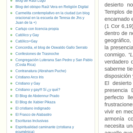
Blog de Raúl Lugo
desierto n
Blog del obispo Raúl Vera en Religión Digital
Templos de 
Carmelita contemplativo en la ciudad (un blog
oracional en la escuela de Teresa de Jhs y
encarnado e
Juan de la +)
(1 Cor 6,19
Cartujo con licencia propia
dentro de n
Católico y Gay
geográfico,
Católico+Gay
la presenci
Concordia, el blog de Oswaldo Gallo Serrato
Confesiones de Trasnoche
conmigo.
“L
Congregación Luterana San Pedro y San Pablo
verdadero d
(Costa Rica)
saberme tie
Contranatura (Abraham Puche)
disposición 
Cristiano Arco Iris
El desiert
Cristiano y Gay
presencia 
Cristiano y gay!!! Sí ¿y qué?
El Blog de Abdennur Prado
perfecto l
El Blog de Xabier Pikaza
frustracion
El cristiano indignado
vivir en med
El Frasco de Alabastro
armonía co
Escrituras Inclusivas
necesita una
Espiritualidad caminante (cristiana y
ecuménica)