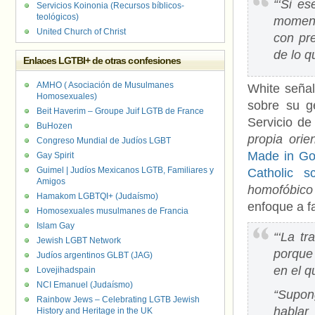
“‘Si e
Servicios Koinonia (Recursos bíblicos-
teológicos)
momen
United Church of Christ
con pr
de lo q
Enlaces LGTBI+ de otras confesiones
AMHO ( Asociación de Musulmanes
White señal
Homosexuales)
sobre su g
Beit Haverim – Groupe Juif LGTB de France
Servicio de
BuHozen
propia orie
Congreso Mundial de Judíos LGBT
Made in God
Gay Spirit
Guimel | Judíos Mexicanos LGTB, Familiares y
Catholic s
Amigos
homofóbico 
Hamakom LGBTQI+ (Judaísmo)
enfoque a f
Homosexuales musulmanes de Francia
Islam Gay
“‘La t
Jewish LGBT Network
porque
Judíos argentinos GLBT (JAG)
en el q
Lovejihadspain
NCI Emanuel (Judaísmo)
“Supon
Rainbow Jews – Celebrating LGTB Jewish
hablar
History and Heritage in the UK