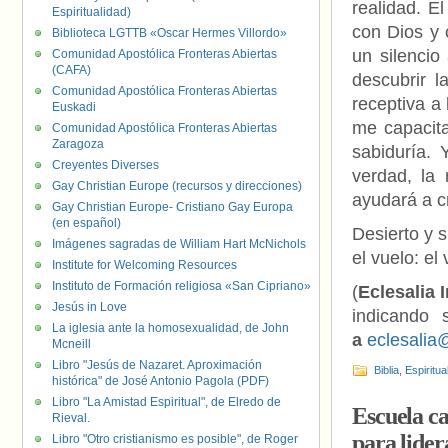
realidad. E
Espiritualidad)
con Dios y c
Biblioteca LGTTB «Oscar Hermes Villordo»
un silencio
Comunidad Apostólica Fronteras Abiertas
(CAFA)
descubrir l
Comunidad Apostólica Fronteras Abiertas
receptiva a 
Euskadi
me capacita
Comunidad Apostólica Fronteras Abiertas
Zaragoza
sabiduría. 
Creyentes Diverses
verdad, la 
Gay Christian Europe (recursos y direcciones)
ayudará a c
Gay Christian Europe- Cristiano Gay Europa
(en español)
Desierto y s
Imágenes sagradas de William Hart McNichols
el vuelo: el
Institute for Welcoming Resources
Instituto de Formación religiosa «San Cipriano»
(
Eclesalia 
Jesús in Love
indicando 
La iglesia ante la homosexualidad, de John
a
eclesalia
Mcneill
Libro "Jesús de Nazaret. Aproximación
Biblia
,
Espiritua
histórica" de José Antonio Pagola (PDF)
Libro "La Amistad Espiritual", de Elredo de
Escuela ca
Rieval.
para lider
Libro "Otro cristianismo es posible", de Roger