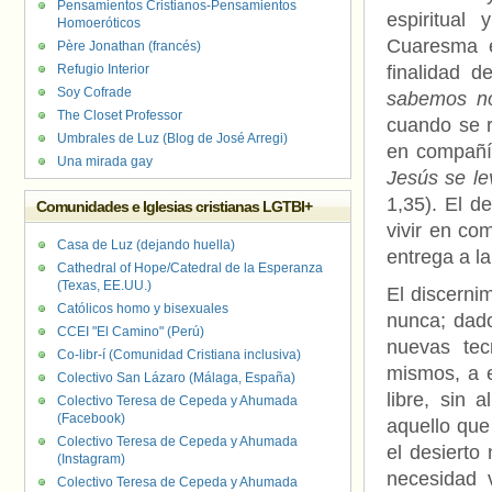
Pensamientos Cristianos-Pensamientos
espiritual
Homoeróticos
Cuaresma e
Père Jonathan (francés)
Refugio Interior
finalidad de
Soy Cofrade
sabemos n
The Closet Professor
cuando se r
Umbrales de Luz (Blog de José Arregi)
en compañí
Una mirada gay
Jesús se lev
1,35). El de
Comunidades e Iglesias cristianas LGTBI+
vivir en co
Casa de Luz (dejando huella)
entrega a la
Cathedral of Hope/Catedral de la Esperanza
(Texas, EE.UU.)
El discerni
Católicos homo y bisexuales
nunca; dad
CCEI "El Camino" (Perú)
nuevas tec
Co-libr-í (Comunidad Cristiana inclusiva)
mismos, a e
Colectivo San Lázaro (Málaga, España)
libre, sin 
Colectivo Teresa de Cepeda y Ahumada
(Facebook)
aquello que
Colectivo Teresa de Cepeda y Ahumada
el desierto
(Instagram)
necesidad v
Colectivo Teresa de Cepeda y Ahumada