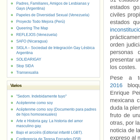
Padres, Familiares, Amigos de Lesbianas y
estados go
Gays (Argentina)
civiles prop
Papeles de Diversidad Sexual (Venezuela)
estados qu
Proyecto Todo Mejora (Perú)
Queering The Map
inconstitu
REFLEJOS (Venezuela)
prácticame
SAFO (Nicaragua)
orden judic
SIGLA – Sociedad de Integración Gay Lésbica
personas 
Argentina
presentar u
SOLIDARIGAY
Stop SIDA
los costes.
Transexualia
Pese a t
2016
blo
Varios
Enrique Pe
"Sedom. Indebidamente tuyo"
mexicana c
Acéptenme como soy
duda la plen
Acéptenme como soy (Documento para padres
de hijos homosexuales)
fruto de u
Arte e Historia gay. La historia del amor
otras, por 
masculino gay.
noticia de l
Bajo el arcoíris (Editorial infantil LGBT).
expreso al m
Conferencia de Teresa Forcades OSB: