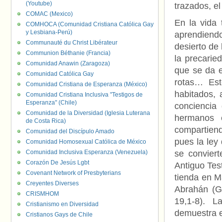
(Youtube)
trazados, el
COMAC (Mexico)
En la vida 
COMHOCA (Comunidad Cristiana Católica Gay
y Lesbiana-Perú)
aprendiend
Communauté du Christ Libérateur
desierto de 
Communion Béthanie (Francia)
la precarie
Comunidad Anawin (Zaragoza)
que se da e
Comunidad Católica Gay
rotas… Est
Comunidad Cristiana de Esperanza (México)
habitados,
Comunidad Cristiana Inclusiva "Testigos de
Esperanza" (Chile)
conciencia
Comunidad de la Diversidad (Iglesia Luterana
hermanos 
de Costa Rica)
compartiend
Comunidad del Discípulo Amado
pues la ley
Comunidad Homosexual Católica de México
Comunidad Inclusiva Esperanza (Venezuela)
se conviert
Corazón De Jesús Lgbt
Antiguo Tes
Covenant Network of Presbyterians
tienda en M
Creyentes Diverses
Abrahán (G
CRISMHOM
19,1-8). 
Cristianismo en Diversidad
demuestra e
Cristianos Gays de Chile