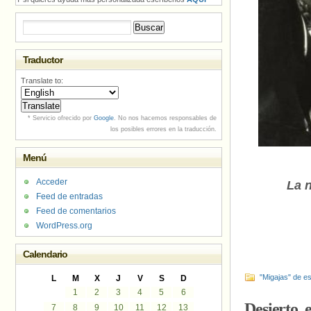
Buscar:
Traductor
Translate to:
* Servicio ofrecido por
Google
. No nos hacemos responsables de
los posibles errores en la traducción.
Menú
Acceder
La n
Feed de entradas
Feed de comentarios
WordPress.org
Calendario
"Migajas" de es
L
M
X
J
V
S
D
1
2
3
4
5
6
Desierto, 
7
8
9
10
11
12
13