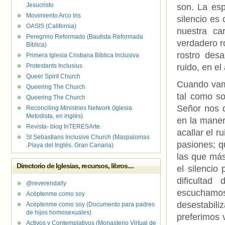
Jesucristo
son. La espi
Movimiento Arco Iris
silencio es
OASIS (California)
nuestra ca
Peregrino Reformado (Bautista Reformada
verdadero r
Bíblica)
rostro des
Primera Iglesia Cristiana Bíblica Inclusiva
Protestants Inclusius
ruido, en el
Queer Spirit Church
Cuando vamo
Queering The Church
tal como so
Queering The Church
Señor nos d
Reconciling Ministries Network (Iglesia
Metodista, en inglés)
en la maner
Revista- blog InTERESArte.
acallar el 
St Sebastians Inclusive Church (Maspalomas
pasiones; q
.Playa del Inglés. Gran Canaria)
las que más
Directorio de Iglesias, recursos, libros....
el silencio
dificultad
@reverendally
escuchamo
Acéptenme como soy
desestabili
Acéptenme como soy (Documento para padres
de hijos homosexuales)
preferimos v
Activos y Contemplativos (Monasterio Virtual de