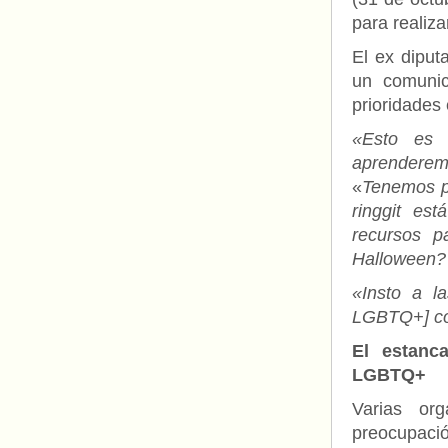
para realiz
El ex diput
un comunic
prioridades
«Esto es 
aprenderemo
«
Tenemos p
ringgit est
recursos p
Halloween?
«Insto a l
LGBTQ+] co
El estanc
LGBTQ+
Varias or
preocupació