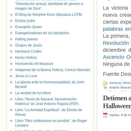
“Orientación sexual, identidad de género e
La victori
imagen de Dios” .
nueva creac
El Blog de Nimphie Knox (literatura LGTB)
Enlace judío
ciertas expe
Evangelio Queer.
palabras e
Evangelizadoras de los Apóstoles
La primera,
Falling poems
Revolución
Grupos de Jesús
diciembre 
Hermano Cortés
Ascencio O
Homo History
Ninguna de 
Homoerotic Art Museum
Imágenes de la Buena Noticia, Cerezo Barredo
Fuente Do
Jesús in Love
La iglesia ante la homosexualidad, de John
General
,
Histo
Mcneill
Andrés Manuel
Enrique Peña N
La verdad de los kikos
Detienen a
Hernández
,
Ma
Libro "Jesús de Nazaret. Aproximación
Suprema Corte 
histórica" de José Antonio Pagola (PDF)
Halloween:
Libro "La Amistad Espiritual", de Elredo de
Rieval.
martes, 8 de n
Libro "Otro cristianismo es posible", de Roger
Lenaers