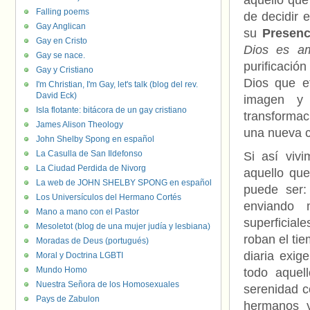
aquello que
Falling poems
de decidir e
Gay Anglican
su
Presenc
Gay en Cristo
Dios es a
Gay se nace.
purificació
Gay y Cristiano
Dios que e
I'm Christian, I'm Gay, let's talk (blog del rev.
David Eck)
imagen y 
Isla flotante: bitácora de un gay cristiano
transformac
James Alison Theology
una nueva c
John Shelby Spong en español
La Casulla de San Ildefonso
Si así vivi
La Ciudad Perdida de Nivorg
aquello qu
La web de JOHN SHELBY SPONG en español
puede ser:
Los Universículos del Hermano Cortés
enviando 
Mano a mano con el Pastor
superficia
Mesoletot (blog de una mujer judía y lesbiana)
roban el tie
Moradas de Deus (portugués)
diaria exige
Moral y Doctrina LGBTI
Mundo Homo
todo aquel
Nuestra Señora de los Homosexuales
serenidad 
Pays de Zabulon
hermanos y