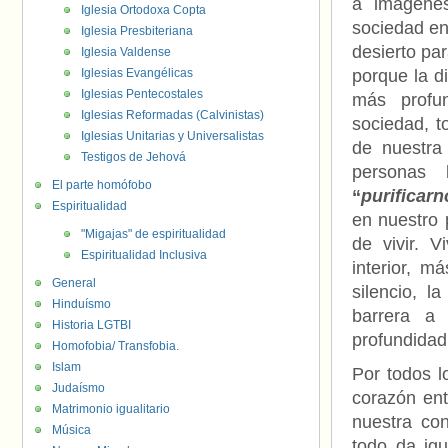
a imágenes
Iglesia Ortodoxa Copta
sociedad en
Iglesia Presbiteriana
desierto pa
Iglesia Valdense
Iglesias Evangélicas
porque la d
Iglesias Pentecostales
más profun
Iglesias Reformadas (Calvinistas)
sociedad, t
Iglesias Unitarias y Universalistas
de nuestra 
Testigos de Jehová
personas 
El parte homófobo
“
purificarn
Espiritualidad
en nuestro 
"Migajas" de espiritualidad
de vivir. V
Espiritualidad Inclusiva
interior, m
General
silencio, 
Hinduísmo
barrera a 
Historia LGTBI
profundidad
Homofobia/ Transfobia.
Islam
Por todos l
Judaísmo
corazón en
Matrimonio igualitario
nuestra con
Música
todo da ig