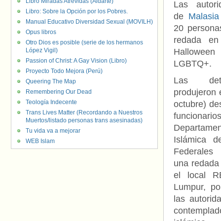
Libro Miradas Atrevidas (Aldarte)
Las autori
Libro: Sobre la Opción por los Pobres.
de
Malasia
Manual Educativo Diversidad Sexual (MOVILH)
20 persona
Opus libros
redada en
Otro Dios es posible (serie de los hermanos
López Vigil)
Halloween
Passion of Christ: A Gay Vision (Libro)
LGBTQ+.
Proyecto Todo Mejora (Perú)
Las det
Queering The Map
produjeron 
Remembering Our Dead
Teología Indecente
octubre) de
Trans Lives Matter (Recordando a Nuestros
funcio
Muertos/listado personas trans asesinadas)
Departamen
Tu vida va a mejorar
Islámica de
WEB Islam
Federales 
una redada 
el local 
Lumpur, po
las autorid
contempla