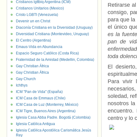
Cristianos lgttbiq Argentina (ICM)
Retirarse al
Cristianos Unitarios (Mexico)
consigo, par
Cristo LGBTI (Venezuela)
para que la 
Devenir un en Christ
el único qu
Diaconía Cristiana en la Diversidad (Uruguay)
es la fuent
Diversidad Cristiana (Montevideo, Uruguay)
El Centro (Argentina)
pan de vid
Emaus-Vida en Abundancia
enfermedade
Espacio Seguro Católico (Costa Rica)
toda dolenc
Fraternidad de la Amistad (Medellin, Colombia)
El desiert
Gay Christian África
Gay Christian África
espiritualm
Gay Church
Para vivir 
Ichthys
necesarios,
ICM "Pan de Vida" (España)
soledad, ref
ICM Casa de Emmaus (Chile)
nosotros la
ICM Casa de Luz (Monterrey, México)
encuentro.
ICM Tigre, Buenos Aires (Argentina)
centro y lo 
Iglesia Casa Abba Padre. Bogotá (Colombia)
Iglesia Católica Antigua
Iglesia Católica Apostólica Carismática Jesús
Rey