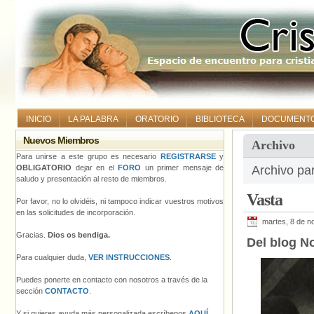
INICIO
LA PALABRA
ORATORIO
BIBLIOTECA
DOCUMENT
Nuevos Miembros
Archivo
Para unirse a este grupo es necesario
REGISTRARSE
y
OBLIGATORIO
dejar en el
FORO
un primer mensaje de
Archivo pa
saludo y presentación al resto de miembros.
Vasta
Por favor, no lo olvidéis, ni tampoco indicar vuestros motivos
en las solicitudes de incorporación.
martes, 8 de n
Gracias.
Dios os bendiga.
Del blog No
Para cualquier duda,
VER INSTRUCCIONES
.
Puedes ponerte en contacto con nosotros a través de la
sección
CONTACTO
.
Y si quieres ayuda más personalizada escríbenos
AQUÍ