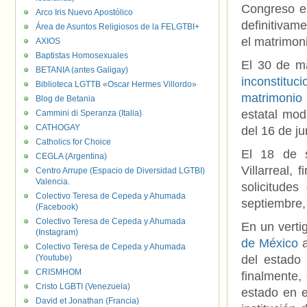
Congreso e
Arco Iris Nuevo Apostólico
definitivam
Área de Asuntos Religiosos de la FELGTBI+
el matrimoni
AXIOS
Baptistas Homosexuales
El 30 de 
BETANIA (antes Galigay)
inconstituc
Biblioteca LGTTB «Oscar Hermes Villordo»
matrimonio
Blog de Betania
estatal mod
Cammini di Speranza (Italia)
CATHOGAY
del 16 de ju
Catholics for Choice
El 18 de 
CEGLA (Argentina)
Villarreal,
Centro Arrupe (Espacio de Diversidad LGTBI)
Valencia.
solicitude
Colectivo Teresa de Cepeda y Ahumada
septiembre, 
(Facebook)
Colectivo Teresa de Cepeda y Ahumada
En un verti
(Instagram)
de México
a
Colectivo Teresa de Cepeda y Ahumada
(Youtube)
del estad
CRISMHOM
finalmente,
Cristo LGBTI (Venezuela)
estado en e
David et Jonathan (Francia)