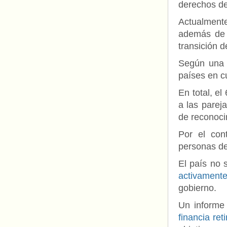
derechos d
Actualment
además de 
transición d
Según una
países en c
En total, e
a las parej
de reconocim
Por el con
personas de
El país no 
activamente
gobierno.
Un informe
financia ret