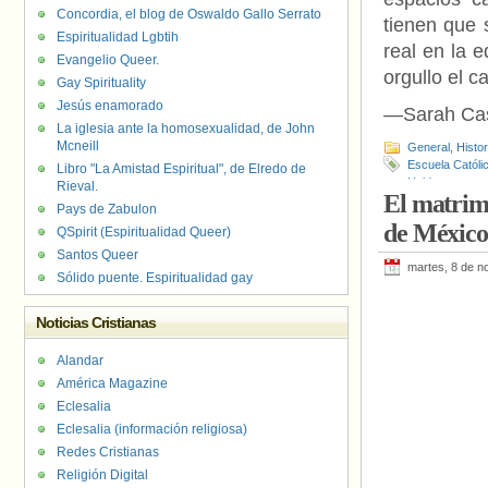
Concordia, el blog de Oswaldo Gallo Serrato
tienen que 
Espiritualidad Lgbtih
real en la 
Evangelio Queer.
orgullo el c
Gay Spirituality
Jesús enamorado
—Sarah Cass
La iglesia ante la homosexualidad, de John
Mcneill
General
,
Histo
Escuela Católic
Libro "La Amistad Espiritual", de Elredo de
Unido
Rieval.
El matrimo
Pays de Zabulon
de México
QSpirit (Espiritualidad Queer)
Santos Queer
martes, 8 de n
Sólido puente. Espiritualidad gay
Noticias Cristianas
Alandar
América Magazine
Eclesalia
Eclesalia (información religiosa)
Redes Cristianas
Religión Digital