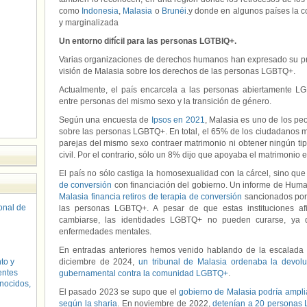
como
Indonesia
,
Malasia
o
Brunéi
.y donde en algunos países la 
y marginalizada
Un entorno difícil para las personas LGTBIQ+.
Varias organizaciones de derechos humanos han expresado su pr
visión de Malasia sobre los derechos de las personas LGBTQ+.
Actualmente, el país encarcela a las personas abiertamente L
entre personas del mismo sexo y la transición de género.
Según una encuesta de
Ipsos en 2021
, Malasia es uno de los pe
sobre las personas LGBTQ+. En total, el 65% de los ciudadanos m
parejas del mismo sexo contraer matrimonio ni obtener ningún ti
civil. Por el contrario, sólo un 8% dijo que apoyaba el matrimonio
El país no sólo castiga la homosexualidad con la cárcel, sino qu
de conversión
con financiación del gobierno. Un informe de Huma
Malasia financia retiros de terapia de conversión
sancionados por 
sonal de
las personas LGBTQ+. A pesar de que estas instituciones af
cambiarse, las identidades LGBTQ+ no pueden curarse, ya
enfermedades mentales.
En entradas anteriores hemos venido hablando de la escalada
to y
diciembre de 2024,
un tribunal de Malasia ordenaba la devoluc
entes
gubernamental contra la comunidad LGBTQ+
.
nocidos,
El pasado 2023 se supo que el
gobierno de Malasia podría amplia
según la sharia
. En noviembre de 2022,
detenían a 20 personas 