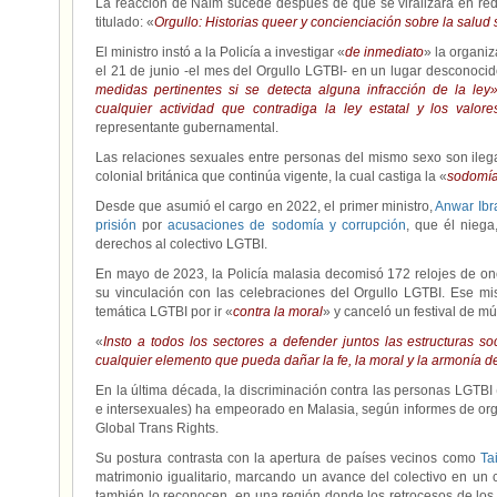
La reacción de Naim sucede después de que se viralizara en red
titulado: «
Orgullo: Historias queer y concienciación sobre la salud
El ministro instó a la Policía a investigar «
de inmediato
» la organi
el 21 de junio -el mes del Orgullo LGTBI- en un lugar desconoci
medidas pertinentes si se detecta alguna infracción de la ley
cualquier actividad que contradiga la ley estatal y los valo
representante gubernamental.
Las relaciones sexuales entre personas del mismo sexo son ileg
colonial británica que continúa vigente, la cual castiga la «
sodomí
Desde que asumió el cargo en 2022, el primer ministro,
Anwar Ibr
prisión
por
acusaciones de sodomía y corrupción
, que él nieg
derechos al colectivo LGTBI.
En mayo de 2023, la Policía malasia decomisó 172 relojes de on
su vinculación con las celebraciones del Orgullo LGTBI. Ese mi
temática LGTBI por ir «
contra la moral
» y canceló un festival de m
«
Insto a todos los sectores a defender juntos las estructuras s
cualquier elemento que pueda dañar la fe, la moral y la armonía de
En la última década, la discriminación contra las personas LGTBI 
e intersexuales) ha empeorado en Malasia, según informes de o
Global Trans Rights.
Su postura contrasta con la apertura de países vecinos como
Ta
matrimonio igualitario, marcando un avance del colectivo en un 
también lo reconocen, en una región donde los retrocesos de lo