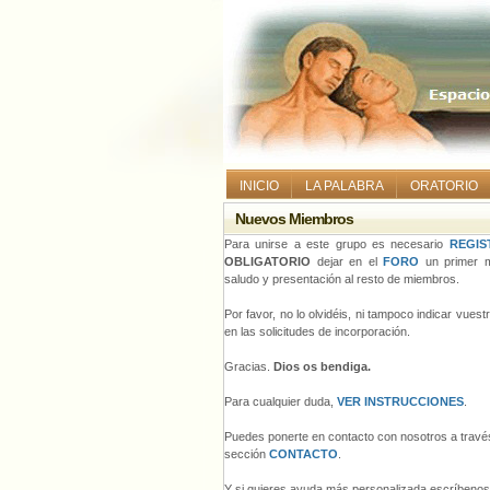
INICIO
LA PALABRA
ORATORIO
Nuevos Miembros
Para unirse a este grupo es necesario
REGIS
OBLIGATORIO
dejar en el
FORO
un primer m
saludo y presentación al resto de miembros.
Por favor, no lo olvidéis, ni tampoco indicar vues
en las solicitudes de incorporación.
Gracias.
Dios os bendiga.
Para cualquier duda,
VER INSTRUCCIONES
.
Puedes ponerte en contacto con nosotros a través
sección
CONTACTO
.
Y si quieres ayuda más personalizada escríbeno