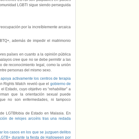
comunidad LGBTI sigue siendo perseguida
eocupación por la increíblemente arcaica
GBTQ+, además de impedir el matrimonio
ores países en cuanto a la opinión pública
alayos cree que no se debe permitir a las
po de reconocimiento legal, como la unión
 entre personas del mismo sexo.
e
apoya activamente los centros de terapia
n Rights Watch reveló que el
gobierno de
el Estado, cuyo objetivo es “
rehabilitar
” a
irman que la orientación sexual puede
 que no son enfermedades, ni tampoco
 de LGTBfobia de Estado en Malasia. En
ión de relojes arcoíris tras una redada
r los casos en los que se juzguen delitos
LGTB+ durante la fiesta de Halloween por