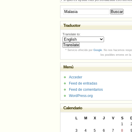
Buscar:
Traductor
Translate to:
* Servicio ofrecido por
Google
. No nos hacemos respo
los posibles errores en la
Menú
Acceder
Feed de entradas
Feed de comentarios
WordPress.org
Calendario
L
M
X
J
V
S
1
3
4
5
6
7
8