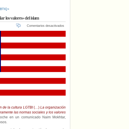
GBTIQ+
ar los valores» del islam
en
Comentarios desactivados
Malasia
pide
a
la
Policía
investigar
un
evento
LGTBI
por
«desafiar
los
valores»
del
islam
n de la cultura LGTBI
(…)
La organización
aramente las normas sociales y los valores
noche en un comunicado Naim Mokhtar,
osos.