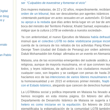
ser
“Culpables de travestirse y fomentar el vicio”
Dos mujeres malasias, de 22 y 32 años, respectivamente, recibía
igital
orden de un tribunal
, tras ser descubiertas por agentes islámic
un blog
«intentando participar en actos sexuales en un automóvil
». El Gob
hs y
su apoyo a la redada
que días antes tenía lugar en un bar de a
boca del ministro del Territorio Federal, Khalid Samad, expresaba
mitigar que la cultura LGTB se extienda a nuestra sociedad»
.
Ya con anterioridad, el nuevo Ejecutivo de Malasia
había defraud
insinuó que
el colectivo LGTB no debe visibilizarse porque inc
errato
cuenta de la censura de los retratos de los activistas Pang Khe
George Town (ciudad del Estado de Penang) por orden administr
Datuk Mohamaddin bin Ketapi
afirmaba en un evento en Alemani
an Pablo
Malasia, una de las economías emergentes del sudeste asiático, 
religiosa, aunque de mayoría musulmana, en el que conviven leye
todos, y leyes islámicas, de aplicación a los ciudadanos musu
cualquier caso, son ilegales y se castigan con penas de hasta 
hacíamos eco de las
intenciones de varios líderes musulmanes 
la homosexualidad y en 2015 el entonces primer ministro,
Najib
con el Estado Islámico
, alegando que carecen de derechos human
La LGTBfobia social y política imperante en Malasia ha llevado 
hemos recogido en esta misma página. En febrero del año
Departamento de Desarrollo Islámico de Malasia se sugería a
hetero es como iniciarse en la equitación
. En febrero de 20
ejemplificaba la estigmatización de la comunidad LGTB tambié