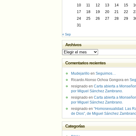
10
11
12
13
14
15
1
17
18
19
20
21
22
2
24
25
26
27
28
29
3
31
« Sep
Archivos
Archivos
Comentarios recientes
Mudejarillo
en
Seguimos…
Ricardo Alonso Ochoa Gongora
en
Se
resignado
en
Carta abierta a Monseñor
por Miguel Sánchez Zambrano.
resignado
en
Carta abierta a Monseñor
por Miguel Sánchez Zambrano.
resignado
en
“Homosexualidad. Las R
de Dios”, de Miguel Sánchez Zambran
Categorías