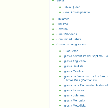
Biblia
Biblia Queer
Otro Dios es posible
Biblioteca
Budismo
Caverna
Cine/TV/Videos
Comunidad Bahá'í
Cristianismo (Iglesias)
Cuáqueros
Iglesia Adventista del Séptimo Día
Iglesia Anglicana
Iglesia Bautista
Iglesia Católica
Iglesia de Jesucristo de los Santo
Últimos Días (Mormones)
Iglesia de la Comunidad Metropol
Iglesia Inclusiva
Iglesia Luterana
Iglesia Menonita
Iglesia Metodista