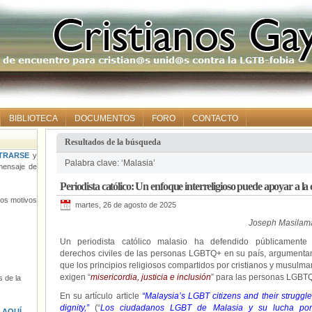
BIBLIOTECA
DOCUMENTOS
FORO
CONTACTO
Resultados de la búsqueda
TRARSE
y
Palabra clave: ‘Malasia’
ensaje de
Periodista católico: Un enfoque interreligioso puede apoyar 
tros motivos
martes, 26 de agosto de 2025
Joseph Masilam
Un periodista católico malasio ha defendido públicamente 
derechos civiles de las personas LGBTQ+ en su país, argument
que los principios religiosos compartidos por cristianos y musulm
exigen “
misericordia, justicia e inclusión
” para las personas LGBT
 de la
En su artículo article
“Malaysia’s LGBT citizens and their struggle
dignity
,”
(“
Los ciudadanos LGBT de Malasia y su lucha por
s
AQUÍ