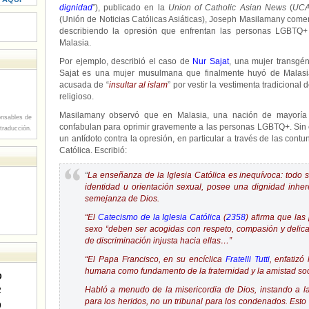
dignidad
”), publicado en la
Union of Catholic Asian News
(
UC
(Unión de Noticias Católicas Asiáticas), Joseph Masilamany com
describiendo la opresión que enfrentan las personas LGBTQ+
Malasia.
Por ejemplo, describió el caso de
Nur Sajat
, una mujer transgén
Sajat es una mujer musulmana que finalmente huyó de Malasi
acusada de “
insultar al islam
” por vestir la vestimenta tradiciona
religioso.
Masilamany observó que en Malasia, una nación de mayoría m
nsables de
confabulan para oprimir gravemente a las personas LGBTQ+. Sin e
 traducción.
un antídoto contra la opresión, en particular a través de las cont
Católica. Escribió:
“
La enseñanza de la Iglesia Católica es inequívoca: todo
identidad u orientación sexual, posee una dignidad inhe
semejanza de Dios.
“El
Catecismo de la Iglesia Católica
(
2358
) afirma que las
sexo “deben ser acogidas con respeto, compasión y delica
de discriminación injusta hacia ellas…”
“El Papa Francisco, en su encíclica
Fratelli Tutti
, enfatizó
humana como fundamento de la fraternidad y la amistad soc
D
Habló a menudo de la misericordia de Dios, instando a l
2
para los heridos, no un tribunal para los condenados. Est
9