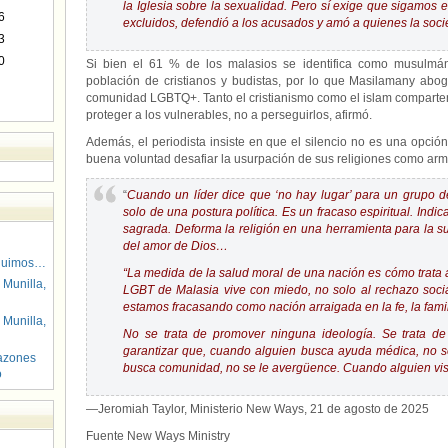
la Iglesia sobre la sexualidad. Pero sí exige que sigamos 
6
excluidos, defendió a los acusados ​​y amó a quienes la so
3
0
Si bien el 61 % de los malasios se identifica como musulmá
población de cristianos y budistas, por lo que Masilamany aboga
comunidad LGBTQ+. Tanto el cristianismo como el islam comparte
proteger a los vulnerables, no a perseguirlos, afirmó.
Además, el periodista insiste en que el silencio no es una opció
buena voluntad desafiar la usurpación de sus religiones como ar
“
Cuando un líder dice que ‘no hay lugar’ para un grupo d
solo de una postura política. Es un fracaso espiritual. Indi
sagrada. Deforma la religión en una herramienta para la su
del amor de Dios…
guimos…
“La medida de la salud moral de una nación es cómo trata 
 Munilla,
LGBT de Malasia vive con miedo, no solo al rechazo social,
estamos fracasando como nación arraigada en la fe, la familia
 Munilla,
No se trata de promover ninguna ideología. Se trata de
garantizar que, cuando alguien busca ayuda médica, no 
azones
busca comunidad, no se le avergüence. Cuando alguien viste
o
—Jeromiah Taylor, Ministerio New Ways, 21 de agosto de 2025
Fuente New Ways Ministry