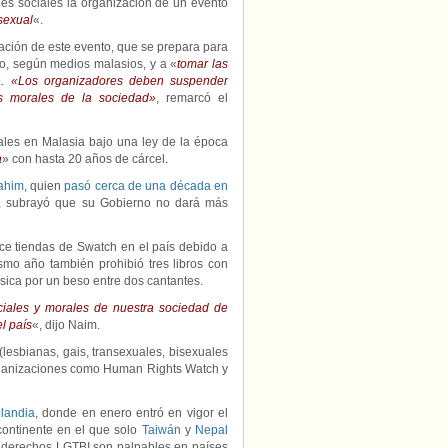
es sociales la organización de un evento
 sexual
«.
zación de este evento, que se prepara para
do, según medios malasios, y a «
tomar las
».
«Los organizadores deben suspender
res morales de la sociedad»
, remarcó el
ales en Malasia bajo una ley de la época
a
» con hasta 20 años de cárcel.
ahim
, quien
pasó cerca de una década en
a, subrayó que su Gobierno no dará más
ce tiendas de Swatch en el país debido a
smo año también prohibió tres libros con
úsica por un beso entre dos cantantes.
ociales y morales de nuestra sociedad de
l país
«, dijo Naim.
(lesbianas, gais, transexuales, bisexuales
rganizaciones como Human Rights Watch y
ilandia
, donde en enero entró en vigor el
continente en el que solo
Taiwán
y
Nepal
s derechos LGTBI son palpables en países