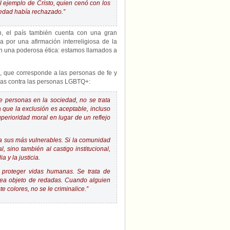
el ejemplo de Cristo, quien cenó con los
ciedad había rechazado.”
n, el país también cuenta con una gran
 por una afirmación interreligiosa de la
n una poderosa ética: estamos llamados a
n, que corresponde a las personas de fe y
mas contra las personas LGBTQ+:
e personas en la sociedad, no se trata
ca que la exclusión es aceptable, incluso
perioridad moral en lugar de un reflejo
a sus más vulnerables. Si la comunidad
 sino también al castigo institucional,
 y la justicia.
 proteger vidas humanas. Se trata de
sea objeto de redadas. Cuando alguien
 colores, no se le criminalice.”