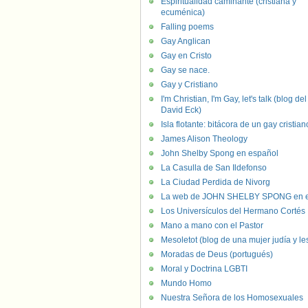
Espiritualidad caminante (cristiana y
ecuménica)
Falling poems
Gay Anglican
Gay en Cristo
Gay se nace.
Gay y Cristiano
I'm Christian, I'm Gay, let's talk (blog del
David Eck)
Isla flotante: bitácora de un gay cristian
James Alison Theology
John Shelby Spong en español
La Casulla de San Ildefonso
La Ciudad Perdida de Nivorg
La web de JOHN SHELBY SPONG en e
Los Universículos del Hermano Cortés
Mano a mano con el Pastor
Mesoletot (blog de una mujer judía y le
Moradas de Deus (portugués)
Moral y Doctrina LGBTI
Mundo Homo
Nuestra Señora de los Homosexuales