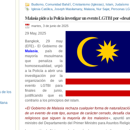
Budismo
,
Comunidad Bahá'í
,
Cristianismo (Iglesias)
,
Islam
,
Judaísmo
Iglesia Católica
,
Joseph Masilamany
,
Malasia
,
Nur Sajat
,
Personas L
Malasia pide a la Policía investigar un evento LGTBI por «desafi
martes, 3 de junio de 2025
29 May, 2025
Bangkok, 29 may
(EFE).- El Gobierno de
Malasia
, país de
mayoría musulmana
que penaliza la
homosexualidad, urgió
a la Policía a abrir una
investigación por la
organización de un
evento LGTBI para
finales de junio,
s de los
justificando que es
contrario a los principios del islam.
itana
«El Gobierno de Malasia rechaza cualquier forma de naturalizació
de un evento de este tipo, aunque de carácter cerrado, desafía cl
religiosos que siguen la mayoría de los malasios
«, apuntó a
ministro del Departamento del Primer Ministro para Asuntos Religi