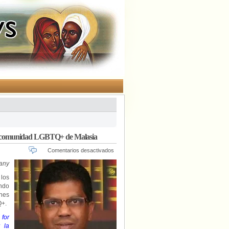
a la comunidad LGBTQ+ de Malasia
en
Comentarios desactivados
Periodista
any
católico:
Un
los
enfoque
ando
interreligioso
anes
puede
Q+.
apoyar
a
 for
la
 la