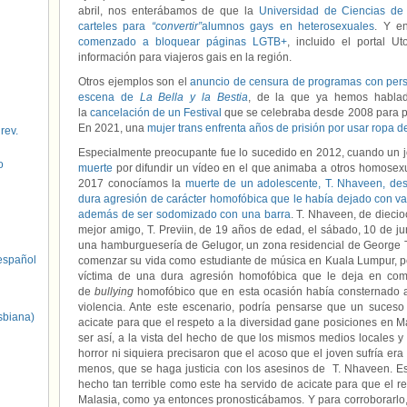
abril, nos enterábamos de que la
Universidad de Ciencias de
carteles para
“convertir”
alumnos gays en heterosexuales
. Y e
comenzado a bloquear páginas LGTB+
, incluido el portal U
información para viajeros gais en la región.
Otros ejemplos son el
anuncio de censura de programas con per
escena de
La Bella y la Bestia
, de la que ya hemos habla
la
cancelación de un Festival
que se celebraba desde 2008 para pr
En 2021, una
mujer trans enfrenta años de prisión por usar ropa 
 rev.
Especialmente preocupante fue lo sucedido en 2012, cuando un
o
muerte
por difundir un vídeo en el que animaba a otros homosexua
2017 conocíamos la
muerte de un adolescente, T. Nhaveen, des
dura agresión de carácter homofóbica que le había dejado con va
además de ser sodomizado con una barra
. T. Nhaveen, de diec
mejor amigo, T. Previin, de 19 años de edad, el sábado, 10 de j
una hamburguesería de Gelugor, un zona residencial de George 
spañol
comenzar su vida como estudiante de música en Kuala Lumpur, pero 
víctima de una dura agresión homofóbica que le deja en com
de
bullying
homofóbico que en esta ocasión había consternado a
violencia. Ante este escenario, podría pensarse que un suceso 
sbiana)
acicate para que el respeto a la diversidad gane posiciones en 
ser así, a la vista del hecho de que los mismos medios locales 
horror ni siquiera precisaron que el acoso que el joven sufría er
menos, que se haga justicia con los asesinos de T. Nhaveen. Est
hecho tan terrible como este ha servido de acicate para que el r
Malasia, como ya entonces pronosticábamos. Y para corroborarlo,