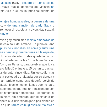
 Malasia
(USM)
celebró un concurso de
n mayo que el gobierno de Malasia
ha
topia-Asia que es la principal fuente de
sonajes homosexuales
; la
censura de una
do, y
de una canción de Lady Gaga
o
omover el respeto a la diversidad sexual.
de mujer
.
 joven gay musulmán
recibió amenazas de
les a salir del armario. En junio del año
pués de cinco días en coma y sufrir una
rias heridas y quemaduras en la espalda,
iocho años de edad, había quedado con su
unio, alrededor de las 11 de la mañana en
Town, en Penang, para celebrar que iba a
falleció el jueves, 15 de junio, tras ser
a durante cinco días. Un episodio más
 la sociedad de Malasia por su dureza y
tan terrible como este debería servir de
Malasia. Mucho nos temíamos que no iba a
y autoridades que habían reaccionado con
a de naturaleza homofóbica. Esperemos, al
á claro, sin embargo, que ni siquiera un
espeto a la diversidad gane posiciones en
 en julio
radicales religiosos de Malasia e