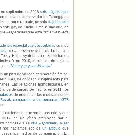
n en septiembre de 2018
seis latigazos por
os en el estado conservador de Terengganu
ierno, por otra parte, no solo
dejaba claro
mbiente gay de Kuala Lumpur sino que, en
 que
«esperamos que esta iniciativa pueda
ado las expectativas despertadas
cuando
omoda
«a la mayoría»
del país. Lo hacía a
e Teik y Nisha Ayub en una exposición de
ativa. Y en 2019, el ministro de turismo
a, que
“No hay gays en Malasia”
.
es un país de variada composición étnico-
s civiles, de obligado cumplimiento para
lmanes. Las relaciones homosexuales, en
20 años de cárcel. De hecho, en 2011 nos
malasios
de endurecer las medidas contra
 Razak, comparaba a las personas LGTB
os.
a situaciones que rozan el absurdo, y que
 2017, en un vídeo promovido por el
 los homosexuales
que
«aprender»
a ser
18 nos hacíamos eco de
un artículo
que
n desde los medios de comunicación. En