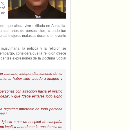
comunidad
AN
),
LGBTQ+
enzó
de
 de
Malasia
ero que ahora vive exiliada en Australia.
a tras años de persecución, cuando fue
l de las mujeres malasias durante un evento
usulmana, la política y la religión se
mbargo, considera que la religión ofrece
undentes expresiones de la Doctrina Social
 ser humano, independientemente de su
rente, al haber sido creado a imagen y
 personas con atracción hacia el mismo
deza”, y que “debe evitarse todo signo
 la dignidad inherente de toda persona
ial.”
a Iglesia a ser un hospital de campaña
o no implica abandonar la enseñanza de