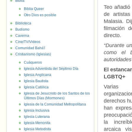
Biblia
Teo añadió 
Biblia Queer
de artista
Otro Dios es posible
Malasia. Di
Biblioteca
filmación d
Budismo
directo.
Caverna
Cine/TV/Videos
“Durante un
Comunidad Bahá'í
como el D
Cristianismo (Iglesias)
autoridades 
Cuáqueros
Iglesia Adventista del Séptimo Día
El estanca
Iglesia Anglicana
LGBTQ+
Iglesia Bautista
Varias
Iglesia Católica
organizaci
Iglesia de Jesucristo de los Santos de los
Últimos Días (Mormones)
derechos h
Iglesia de la Comunidad Metropolitana
han expres
Iglesia Inclusiva
preocupaci
Iglesia Luterana
la increíb
Iglesia Menonita
arcaica vi
Iglesia Metodista