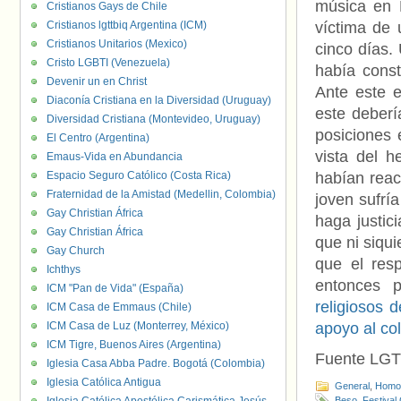
música en K
Cristianos Gays de Chile
Cristianos lgttbiq Argentina (ICM)
víctima de
Cristianos Unitarios (Mexico)
cinco días.
Cristo LGBTI (Venezuela)
había const
Devenir un en Christ
Ante este e
Diaconía Cristiana en la Diversidad (Uruguay)
este deberí
Diversidad Cristiana (Montevideo, Uruguay)
posiciones 
El Centro (Argentina)
vista del 
Emaus-Vida en Abundancia
Espacio Seguro Católico (Costa Rica)
habían reac
Fraternidad de la Amistad (Medellin, Colombia)
joven sufrí
Gay Christian África
haga justic
Gay Christian África
que ni siqui
Gay Church
que el res
Ichthys
entonces p
ICM "Pan de Vida" (España)
religiosos 
ICM Casa de Emmaus (Chile)
ICM Casa de Luz (Monterrey, México)
apoyo al co
ICM Tigre, Buenos Aires (Argentina)
Fuente LGT
Iglesia Casa Abba Padre. Bogotá (Colombia)
Iglesia Católica Antigua
General
,
Homof
Beso
,
Festival