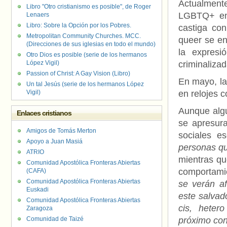
Actualment
Libro "Otro cristianismo es posible", de Roger
LGBTQ+ en 
Lenaers
Libro: Sobre la Opción por los Pobres.
castiga co
Metropolitan Community Churches. MCC.
queer se en
(Direcciones de sus iglesias en todo el mundo)
la expresi
Otro Dios es posible (serie de los hermanos
López Vigil)
criminalizad
Passion of Christ: A Gay Vision (Libro)
En mayo, la
Un tal Jesús (serie de los hermanos López
Vigil)
en relojes 
Aunque algu
Enlaces cristianos
se apresura
Amigos de Tomás Merton
sociales es
Apoyo a Juan Masiá
personas q
ATRIO
mientras qu
Comunidad Apostólica Fronteras Abiertas
comportami
(CAFA)
Comunidad Apostólica Fronteras Abiertas
se verán a
Euskadi
este salvad
Comunidad Apostólica Fronteras Abiertas
cis, heter
Zaragoza
Comunidad de Taizé
próximo con