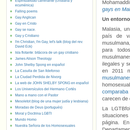
Espiritualidad caminante (cristiana y
Mohamaddin
ecuménica)
gays en Mal
Falling poems
Gay Anglican
Un entorno
Gay en Cristo
Malasia, un
Gay se nace.
país de va
Gay y Cristiano
I'm Christian, I'm Gay, let's talk (blog del rev.
musulmana, 
David Eck)
para todo
Isla flotante: bitácora de un gay cristiano
musulmanes
James Alison Theology
ilegales y 
John Shelby Spong en español
en 2011 
La Casulla de San Ildefonso
La Ciudad Perdida de Nivorg
musulmane
La web de JOHN SHELBY SPONG en español
homosexual
Los Universículos del Hermano Cortés
comparaba 
Mano a mano con el Pastor
carecen de
Mesoletot (blog de una mujer judía y lesbiana)
Moradas de Deus (portugués)
La LGTBfob
Moral y Doctrina LGBTI
situaciones
Mundo Homo
página. E
Nuestra Señora de los Homosexuales
Departamen