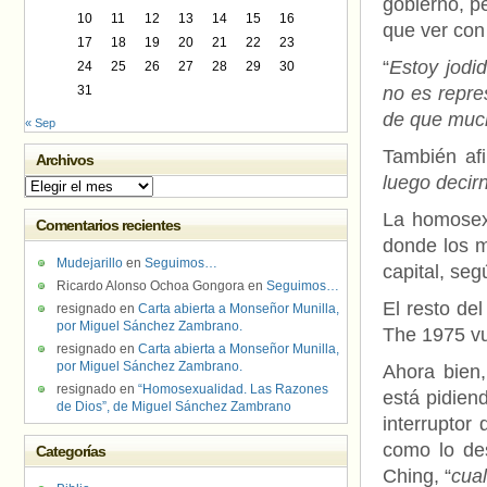
gobierno, p
10
11
12
13
14
15
16
que ver con
17
18
19
20
21
22
23
“
Estoy jodi
24
25
26
27
28
29
30
31
no es repre
de que much
« Sep
También afi
Archivos
luego decir
Archivos
La homosex
Comentarios recientes
donde los m
Mudejarillo
en
Seguimos…
capital, seg
Ricardo Alonso Ochoa Gongora
en
Seguimos…
El resto de
resignado
en
Carta abierta a Monseñor Munilla,
por Miguel Sánchez Zambrano.
The 1975 vu
resignado
en
Carta abierta a Monseñor Munilla,
por Miguel Sánchez Zambrano.
Ahora bien
resignado
en
“Homosexualidad. Las Razones
está pidien
de Dios”, de Miguel Sánchez Zambrano
interruptor
como lo des
Categorías
Ching, “
cual