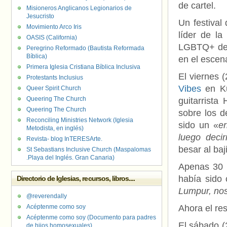
de cartel.
Misioneros Anglicanos Legionarios de
Jesucristo
Un festival
Movimiento Arco Iris
líder de la
OASIS (California)
LGBTQ+ del
Peregrino Reformado (Bautista Reformada
Bíblica)
en el escena
Primera Iglesia Cristiana Bíblica Inclusiva
El viernes 
Protestants Inclusius
Vibes
en Ku
Queer Spirit Church
Queering The Church
guitarrista
Queering The Church
sobre los d
Reconciling Ministries Network (Iglesia
sido un «
er
Metodista, en inglés)
luego deci
Revista- blog InTERESArte.
besar al ba
St Sebastians Inclusive Church (Maspalomas
.Playa del Inglés. Gran Canaria)
Apenas 30 
había sido 
Directorio de Iglesias, recursos, libros....
Lumpur, no
@reverendally
Acéptenme como soy
Ahora el res
Acéptenme como soy (Documento para padres
El sábado (2
de hijos homosexuales)