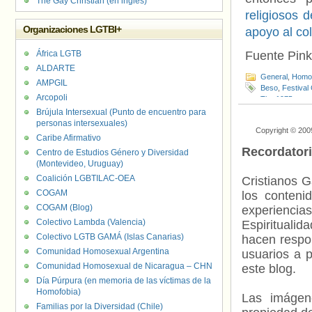
The Gay Christian (en inglés)
religiosos 
Organizaciones LGTBI+
apoyo al co
África LGTB
Fuente Pin
ALDARTE
General
,
Homof
AMPGIL
Beso
,
Festival
Arcopoli
The 1975
Brújula Intersexual (Punto de encuentro para
personas intersexuales)
Copyright © 200
Caribe Afirmativo
Recordator
Centro de Estudios Género y Diversidad
(Montevideo, Uruguay)
Coalición LGBTILAC-OEA
Cristianos G
COGAM
los contenid
COGAM (Blog)
experienci
Colectivo Lambda (Valencia)
Espiritualid
Colectivo LGTB GAMÁ (Islas Canarias)
hacen respo
Comunidad Homosexual Argentina
usuarios a p
Comunidad Homosexual de Nicaragua – CHN
este blog.
Día Púrpura (en memoria de las víctimas de la
Homofobia)
Las imágene
Familias por la Diversidad (Chile)