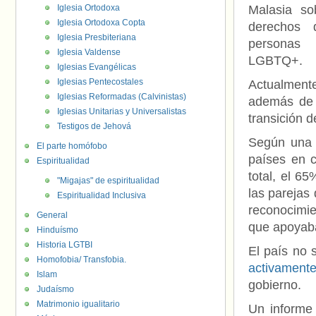
Iglesia Ortodoxa
Malasia so
Iglesia Ortodoxa Copta
derechos 
Iglesia Presbiteriana
personas
Iglesia Valdense
LGBTQ+.
Iglesias Evangélicas
Iglesias Pentecostales
Actualment
Iglesias Reformadas (Calvinistas)
además de 
Iglesias Unitarias y Universalistas
transición d
Testigos de Jehová
Según una
El parte homófobo
países en 
Espiritualidad
total, el 6
"Migajas" de espiritualidad
las parejas
Espiritualidad Inclusiva
reconocimien
General
que apoyaba
Hinduísmo
Historia LGTBI
El país no 
Homofobia/ Transfobia.
activamente
Islam
gobierno.
Judaísmo
Matrimonio igualitario
Un informe