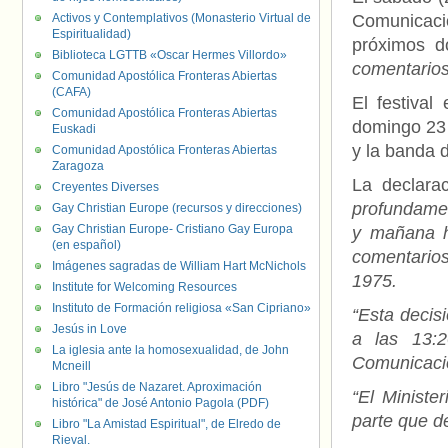
Activos y Contemplativos (Monasterio Virtual de
Comunicaci
Espiritualidad)
próximos d
Biblioteca LGTTB «Oscar Hermes Villordo»
comentario
Comunidad Apostólica Fronteras Abiertas
(CAFA)
El festival
Comunidad Apostólica Fronteras Abiertas
domingo 23 
Euskadi
y la banda 
Comunidad Apostólica Fronteras Abiertas
Zaragoza
La declara
Creyentes Diverses
profundamen
Gay Christian Europe (recursos y direcciones)
Gay Christian Europe- Cristiano Gay Europa
y mañana h
(en español)
comentarios
Imágenes sagradas de William Hart McNichols
1975.
Institute for Welcoming Resources
Instituto de Formación religiosa «San Cipriano»
“Esta decis
Jesús in Love
a las 13:2
La iglesia ante la homosexualidad, de John
Comunicacio
Mcneill
Libro "Jesús de Nazaret. Aproximación
“El Ministe
histórica" de José Antonio Pagola (PDF)
parte que de
Libro "La Amistad Espiritual", de Elredo de
Rieval.