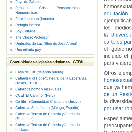
Pays de Zabulon
homosexua
Pensamientos Cristianos-Pensamientos
Homoeróticos
equitación
.
Père Jonathan (francés)
ejemplific
Refugio Interior
los medio
Soy Cofrade
la
Universi
The Closet Professor
carteles pa
Umbrales de Luz (Blog de José Arregi)
el gobier
Una mirada gay
incluido el
Comunidades e Iglesias cristianas LGTBI+
para viajero
Casa de Luz (dejando huella)
Otros ejem
Cathedral of Hope/Catedral de la Esperanza
homosexua
(Texas, EE.UU.)
que ya hem
Católicos homo y bisexuales
de un Festi
CCEI "El Camino" (Perú)
la diversid
Co-libr-í (Comunidad Cristiana inclusiva)
por usar ro
Colectivo San Lázaro (Málaga, España)
Colectivo Teresa de Cepeda y Ahumada
Especialme
(Facebook)
preocupante
Colectivo Teresa de Cepeda y Ahumada
(Instagram)