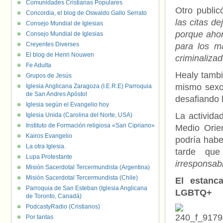
Comunidades Cristianas Populares
Otro public
Concordia, el blog de Oswaldo Gallo Serrato
las citas d
Consejo Mundial de Iglesias
porque ahor
Consejo Mundial de Iglesias
Creyentes Diverses
para los m
El blog de Henri Nouwen
criminalizad
Fe Adulta
Healy tambi
Grupos de Jesús
mismo sexo
Iglesia Anglicana Zaragoza (I.E.R.E) Parroquia
de San Andres Apóstol
desafiando 
Iglesia según el Evangelio hoy
La activida
Iglesia Unida (Carolina del Norte, USA)
Instituto de Formación religiosa «San Cipriano»
Medio Orien
Kairos Evangelio
podría habe
La otra Iglesia.
tarde que
Lupa Protestante
irresponsab
Misión Sacerdotal Tercermundista (Argentina)
Misión Sacerdotal Tercermundista (Chile)
El estanc
Parroquia de San Esteban (Iglesia Anglicana
LGBTQ+
de Toronto, Canadá)
PodcastyRadio (Cristianos)
Por tantas