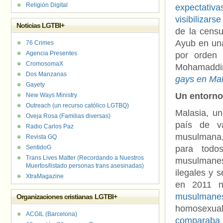
Religión Digital
expectativa
visibilizar
Noticias LGTBI+
de la censu
Ayub en un
76 Crimes
Agencia Presentes
por orden 
CromosomaX
Mohamaddin
Dos Manzanas
gays en Mal
Gayety
Un entorno
New Ways Ministry
Outreach (un recurso católico LGTBQ)
Malasia, un
Oveja Rosa (Familias diversas)
país de va
Radio Carlos Paz
musulmana, 
Revista GQ
SentidoG
para todo
Trans Lives Matter (Recordando a Nuestros
musulmanes
Muertos/listado personas trans asesinadas)
ilegales y 
XtraMagazine
en 2011 
musulmane
Organizaciones cristianas LGTBI+
homosexual
ACGIL (Barcelona)
comparaba 