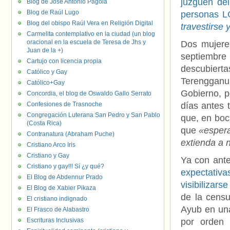
juzguen del
Blog de José Antonio Pagola
Blog de Raúl Lugo
personas L
Blog del obispo Raúl Vera en Religión Digital
travestirse 
Carmelita contemplativo en la ciudad (un blog
oracional en la escuela de Teresa de Jhs y
Dos mujere
Juan de la +)
septiembre
Cartujo con licencia propia
descubiert
Católico y Gay
Terenggan
Católico+Gay
Gobierno, p
Concordia, el blog de Oswaldo Gallo Serrato
Confesiones de Trasnoche
días antes 
Congregación Luterana San Pedro y San Pablo
que, en boc
(Costa Rica)
que
«espera
Contranatura (Abraham Puche)
extienda a 
Cristiano Arco Iris
Cristiano y Gay
Ya con ante
Cristiano y gay!!! Sí ¿y qué?
expectativa
El Blog de Abdennur Prado
visibilizar
El Blog de Xabier Pikaza
de la censu
El cristiano indignado
Ayub en un
El Frasco de Alabastro
Escrituras Inclusivas
por orden 