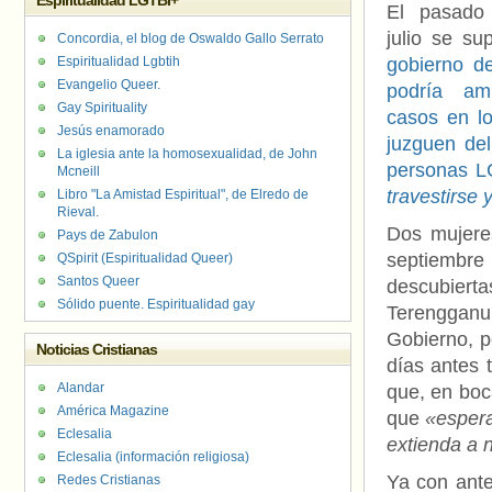
Espiritualidad LGTBI+
El pasado
julio se su
Concordia, el blog de Oswaldo Gallo Serrato
Espiritualidad Lgbtih
gobierno d
Evangelio Queer.
podría amp
Gay Spirituality
casos en l
Jesús enamorado
juzguen del
La iglesia ante la homosexualidad, de John
personas L
Mcneill
travestirse 
Libro "La Amistad Espiritual", de Elredo de
Rieval.
Dos mujere
Pays de Zabulon
septiembre
QSpirit (Espiritualidad Queer)
Santos Queer
descubiert
Sólido puente. Espiritualidad gay
Terenggan
Gobierno, p
Noticias Cristianas
días antes 
Alandar
que, en boc
América Magazine
que
«espera
Eclesalia
extienda a 
Eclesalia (información religiosa)
Ya con ante
Redes Cristianas