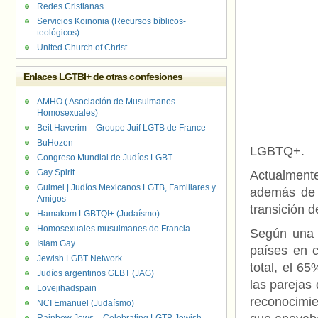
Redes Cristianas
Servicios Koinonia (Recursos bíblicos-
teológicos)
United Church of Christ
Enlaces LGTBI+ de otras confesiones
AMHO ( Asociación de Musulmanes
Homosexuales)
Beit Haverim – Groupe Juif LGTB de France
BuHozen
LGBTQ+.
Congreso Mundial de Judíos LGBT
Gay Spirit
Actualment
Guimel | Judíos Mexicanos LGTB, Familiares y
además de 
Amigos
transición d
Hamakom LGBTQI+ (Judaísmo)
Homosexuales musulmanes de Francia
Según una
Islam Gay
países en 
Jewish LGBT Network
total, el 6
Judíos argentinos GLBT (JAG)
las parejas
Lovejihadspain
reconocimien
NCI Emanuel (Judaísmo)