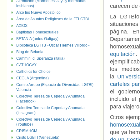
Afirmación (Mormones Gays y mormonas
carecen de
lesbianas)
Arco Iris Nuevo Apostólico
La LGTBfob
Área de Asuntos Religiosos de la FELGTBI+
situaciones
AXIOS
página. E
Baptistas Homosexuales
Departamen
BETANIA (antes Galigay)
Biblioteca LGTTB «Oscar Hermes Villordo»
homosexua
Blog de Betania
equitación
.
Cammini di Speranza (Italia)
ejemplific
CATHOGAY
los medio
Catholics for Choice
la
Universi
CEGLA (Argentina)
carteles pa
Centro Arrupe (Espacio de Diversidad LGTBI)
Valencia.
el gobier
Colectivo Teresa de Cepeda y Ahumada
incluido el
(Facebook)
para viajero
Colectivo Teresa de Cepeda y Ahumada
(Instagram)
Otros ejem
Colectivo Teresa de Cepeda y Ahumada
homosexua
(Youtube)
CRISMHOM
que ya hem
Cristo LGBTI (Venezuela)
de un Festi