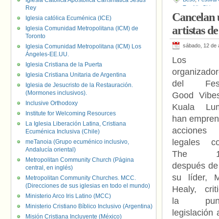
Iglesia Católica Apostólica Carismática Jesús
Rey
Teo Nie Ching
,
Cancelan u
Iglesia católica Ecuménica (ICE)
artistas d
Iglesia Comunidad Metropolitana (ICM) de
Toronto
sábado, 12 de 
Iglesia Comunidad Metropolitana (ICM) Los
Ángeles-EE.UU.
Los
Iglesia Cristiana de la Puerta
organizado
Iglesia Cristiana Unitaria de Argentina
del Fest
Iglesia de Jesucristo de la Restauración.
(Mormones inclusivos).
Good Vibe
Inclusive Orthodoxy
Kuala Lu
Institute for Welcoming Resources
han empren
La Iglesia Liberación Latina, Cristiana
acciones
Ecuménica Inclusiva (Chile)
legales co
meTanoia (Grupo ecuménico inclusivo,
Andalucía oriental)
The 1
Metropolitan Community Church (Página
después de
central, en inglés)
su líder, M
Metropolitan Community Churches. MCC.
(Direcciones de sus iglesias en todo el mundo)
Healy, crit
Ministerio Arco Iris Latino (MCC)
la punit
Ministerio Cristiano Bíblico Inclusivo (Argentina)
legislació
Misión Cristiana Incluyente (México)