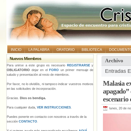
INICIO
LA PALABRA
ORATORIO
BIBLIOTECA
DOCUMENT
Nuevos Miembros
Archivo
Para unirse a este grupo es necesario
REGISTRARSE
y
OBLIGATORIO
dejar en el
FORO
un primer mensaje de
Entradas E
saludo y presentación al resto de miembros.
Malasia ex
Por favor, no lo olvidéis, ni tampoco indicar vuestros motivos
en las solicitudes de incorporación.
apagado” d
escenario
Gracias.
Dios os bendiga.
Para cualquier duda,
VER INSTRUCCIONES
.
lunes, 20 de n
Puedes ponerte en contacto con nosotros a través de la
sección
CONTACTO
.
Y si quieres ayuda más personalizada escríbenos
AQUÍ