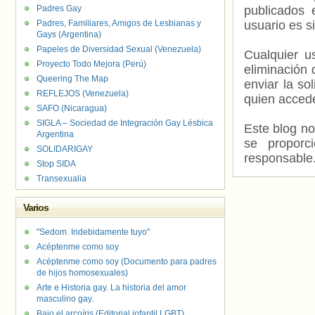
Padres Gay
publicados 
Padres, Familiares, Amigos de Lesbianas y
usuario es s
Gays (Argentina)
Papeles de Diversidad Sexual (Venezuela)
Cualquier us
Proyecto Todo Mejora (Perú)
eliminación 
Queering The Map
enviar la so
REFLEJOS (Venezuela)
quien accede
SAFO (Nicaragua)
SIGLA – Sociedad de Integración Gay Lésbica
Este blog no
Argentina
se proporc
SOLIDARIGAY
responsable
Stop SIDA
Transexualia
Varios
"Sedom. Indebidamente tuyo"
Acéptenme como soy
Acéptenme como soy (Documento para padres
de hijos homosexuales)
Arte e Historia gay. La historia del amor
masculino gay.
Bajo el arcoíris (Editorial infantil LGBT).