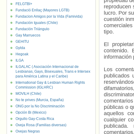
propiedad de
FELGTBI+
reproducen s
Fundació Enllaç (Mayores LGTB)
lucro. Por s
Fundacion Amigos por la Vida (Famivida)
cuestión inm
Fundación Iguales (Chile)
comerciales 
Fundación Triángulo
tipo.
Gay Marruecos
GEHITU
El propieta
Gylda
contenido. 
Hegoak
información 
ILGA
ILGALAC ( Asociación Internacional de
Los comenta
Lesbianas, Gays, Bisexuales, Trans e Intersex
publicados 
para América Latina y el Caribe)
reservándos
International Gay & Lesbian Human Rights
Commission (IGLHRC)
difamatorio
MOVILH (Chile)
discriminat
No te prives (Murcia, España)
comentarios
ONG por la No Discriminación
públicas o 
Opción Bi (Mexico)
aquellos c
Orgullo Gay-Costa Rica
cualquier c
Oveja Rosa (Familias diversas)
publicada.
Ovejas Negras
comentarios,