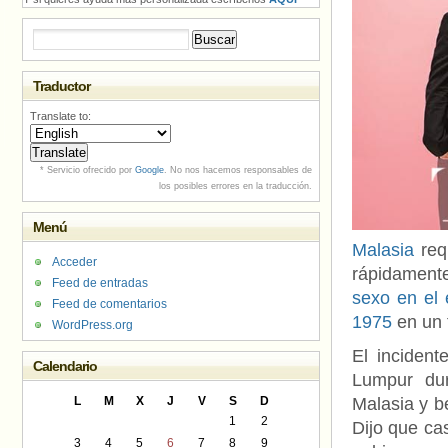
Buscar:
Traductor
Translate to:
* Servicio ofrecido por
Google
. No nos hacemos responsables de
los posibles errores en la traducción.
Menú
Malasia
req
Acceder
rápidamente
Feed de entradas
sexo en el 
Feed de comentarios
1975
en un 
WordPress.org
El incident
Calendario
Lumpur dur
L
M
X
J
V
S
D
Malasia y b
1
2
Dijo que ca
3
4
5
6
7
8
9