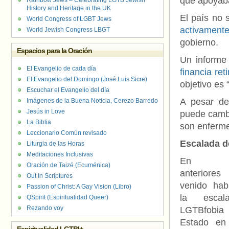
que apoyaba
Rainbow Jews – Celebrating LGTB Jewish
History and Heritage in the UK
El país no 
World Congress of LGBT Jews
activamente
World Jewish Congress LBGT
gobierno.
Espacios para la Oración
Un informe
El Evangelio de cada día
financia ret
El Evangelio del Domingo (José Luis Sicre)
objetivo es 
Escuchar el Evangelio del día
A pesar de 
Imágenes de la Buena Noticia, Cerezo Barredo
Jesús in Love
puede cambi
La Biblia
son enferm
Leccionario Común revisado
Escalada d
Liturgia de las Horas
Meditaciones Inclusivas
En ent
Oración de Taizé (Ecuménica)
anteriore
Out In Scriptures
venido hab
Passion of Christ: A Gay Vision (Libro)
la esca
QSpirit (Espiritualidad Queer)
Rezando voy
LGTBfo
Estado en 