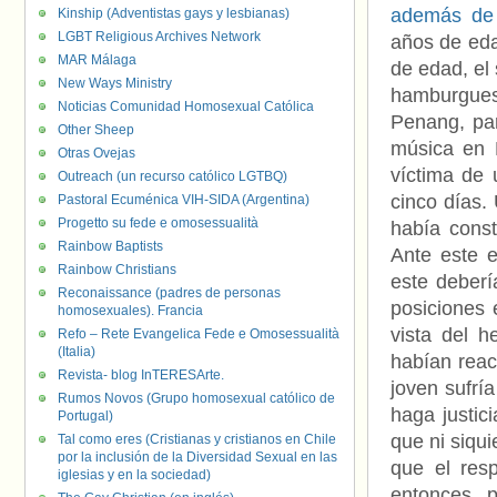
además de 
Kinship (Adventistas gays y lesbianas)
LGBT Religious Archives Network
años de eda
MAR Málaga
de edad, el
New Ways Ministry
hamburgues
Noticias Comunidad Homosexual Católica
Penang, pa
Other Sheep
música en K
Otras Ovejas
víctima de
Outreach (un recurso católico LGTBQ)
cinco días.
Pastoral Ecuménica VIH-SIDA (Argentina)
Progetto su fede e omosessualità
había const
Rainbow Baptists
Ante este e
Rainbow Christians
este deberí
Reconaissance (padres de personas
posiciones 
homosexuales). Francia
vista del 
Refo – Rete Evangelica Fede e Omosessualità
(Italia)
habían reac
Revista- blog InTERESArte.
joven sufrí
Rumos Novos (Grupo homosexual católico de
haga justic
Portugal)
que ni siqui
Tal como eres (Cristianas y cristianos en Chile
por la inclusión de la Diversidad Sexual en las
que el res
iglesias y en la sociedad)
entonces p