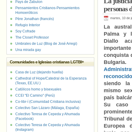
La justici
Pays de Zabulon
personas 
Pensamientos Cristianos-Pensamientos
Homoeróticos
martes, 10 de j
Père Jonathan (francés)
Refugio Interior
La austral
Soy Cofrade
Palma y l
The Closet Professor
Diallo a
Umbrales de Luz (Blog de José Arregi)
importa
Una mirada gay
conquista
Bulgar
Comunidades e Iglesias cristianas LGTBI+
Administra
Casa de Luz (dejando huella)
reconocid
Cathedral of Hope/Catedral de la Esperanza
siendo la
(Texas, EE.UU.)
Católicos homo y bisexuales
mismo sex
CCEI "El Camino" (Perú)
país balcá
Co-libr-í (Comunidad Cristiana inclusiva)
Su caso
Colectivo San Lázaro (Málaga, España)
prominen
Colectivo Teresa de Cepeda y Ahumada
Tribunal d
(Facebook)
Colectivo Teresa de Cepeda y Ahumada
Europea 
(Instagram)