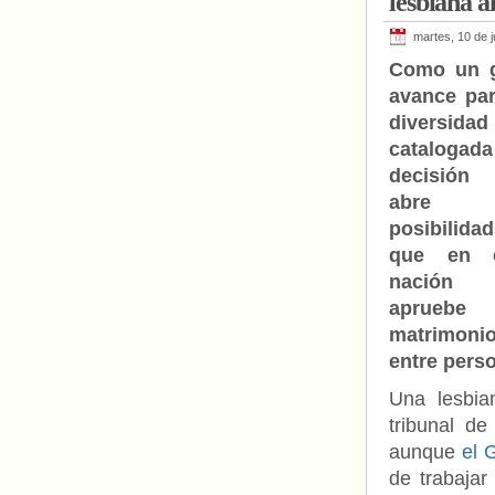
lesbiana a
martes, 10 de j
Como un 
avance par
diversidad
catalogad
decisión
abre 
posibilida
que en e
nación
apruebe
matrimoni
entre pers
Una lesbia
tribunal d
aunque
el 
de trabajar