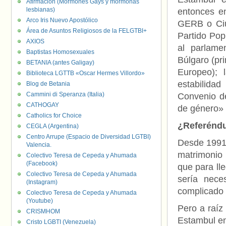
Afirmación (Mormones Gays y mormonas
lesbianas)
entonces en
Arco Iris Nuevo Apostólico
GERB o Ciud
Área de Asuntos Religiosos de la FELGTBI+
Partido Popu
AXIOS
al parlame
Baptistas Homosexuales
Búlgaro (pri
BETANIA (antes Galigay)
Europeo); 
Biblioteca LGTTB «Oscar Hermes Villordo»
estabilidad
Blog de Betania
Cammini di Speranza (Italia)
Convenio de
CATHOGAY
de género» 
Catholics for Choice
¿Referéndu
CEGLA (Argentina)
Centro Arrupe (Espacio de Diversidad LGTBI)
Desde 199
Valencia.
matrimonio
Colectivo Teresa de Cepeda y Ahumada
(Facebook)
que para ll
Colectivo Teresa de Cepeda y Ahumada
sería nece
(Instagram)
complicado q
Colectivo Teresa de Cepeda y Ahumada
(Youtube)
Pero a raíz
CRISMHOM
Estambul en
Cristo LGBTI (Venezuela)