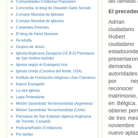
las familia
Comunidades Cristianas Populares
Concordia, el blog de Oswaldo Gallo Serrato
El precede
Consejo Mundial de Iglesias
Consejo Mundial de Iglesias
Adrian
Creyentes Diverses
ciudadano
El blog de Henri Nouwen
Robert H
Fe Adulta
ciudadano
Grupos de Jesús
estadounid
Iglesia Anglicana Zaragoza (I.E.R.E) Parroquia
present
de San Andres Apóstol
Iglesia según el Evangelio hoy
demanda 
Iglesia Unida (Carolina del Norte, USA)
autoridad
Instituto de Formación religiosa «San Cipriano»
por ne
Kairos Evangelio
recono
La otra Iglesia.
matrimonio
Lupa Protestante
en Bélgica.
Misión Sacerdotal Tercermundista (Argentina)
obtener per
Misión Sacerdotal Tercermundista (Chile)
Parroquia de San Esteban (Iglesia Anglicana
de tres mes
de Toronto, Canadá)
noviembre 
PodcastyRadio (Cristianos)
nuevo aplaz
Por tantas