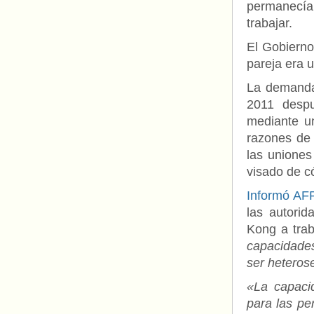
permanecía 
trabajar.
El Gobierno
pareja era 
La demandan
2011 despu
mediante un
razones de 
las uniones
visado de c
Informó AF
las autori
Kong a tra
capacidade
ser heteros
«La capaci
para las pe