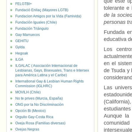
que este t
FELGTBI+
tolerante e 
Fundació Enllaç (Mayores LGTB)
de la socie
Fundacion Amigos por la Vida (Famivida)
personas tr
Fundación Iguales (Chile)
Fundación Triángulo
Fundada en 
Gay Marruecos
educativa d
GEHITU
Gylda
Los centro
Hegoak
actualmente
ILGA
en el siste
ILGALAC ( Asociación Internacional de
de Tsuda y 
Lesbianas, Gays, Bisexuales, Trans e Intersex
para América Latina y el Caribe)
considerand
International Gay & Lesbian Human Rights
Commission (IGLHRC)
Las univers
MOVILH (Chile)
estadouni
No te prives (Murcia, España)
(Californi
ONG por la No Discriminación
estudiantes
Opción Bi (Mexico)
Aunque la 
Orgullo Gay-Costa Rica
comunidad
Oveja Rosa (Familias diversas)
intersexuale
Ovejas Negras