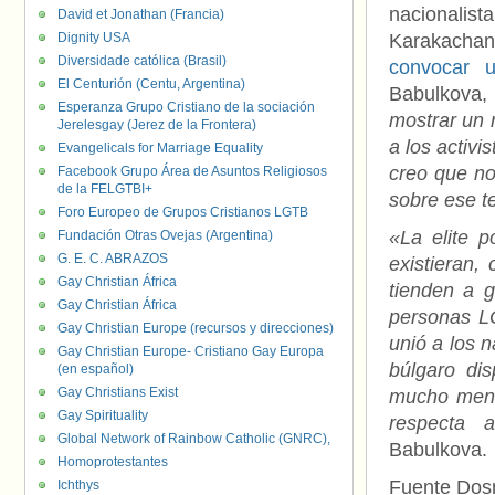
nacionali
David et Jonathan (Francia)
Dignity USA
Karakachano
Diversidade católica (Brasil)
convocar 
El Centurión (Centu, Argentina)
Babulkova
Esperanza Grupo Cristiano de la sociación
mostrar un 
Jerelesgay (Jerez de la Frontera)
a los activ
Evangelicals for Marriage Equality
creo que no
Facebook Grupo Área de Asuntos Religiosos
de la FELGTBI+
sobre ese t
Foro Europeo de Grupos Cristianos LGTB
«La elite 
Fundación Otras Ovejas (Argentina)
G. E. C. ABRAZOS
existieran,
Gay Christian África
tienden a g
Gay Christian África
personas LG
Gay Christian Europe (recursos y direcciones)
unió a los n
Gay Christian Europe- Cristiano Gay Europa
búlgaro dis
(en español)
Gay Christians Exist
mucho menos
Gay Spirituality
respecta 
Global Network of Rainbow Catholic (GNRC),
Babulkova.
Homoprotestantes
Fuente Do
Ichthys