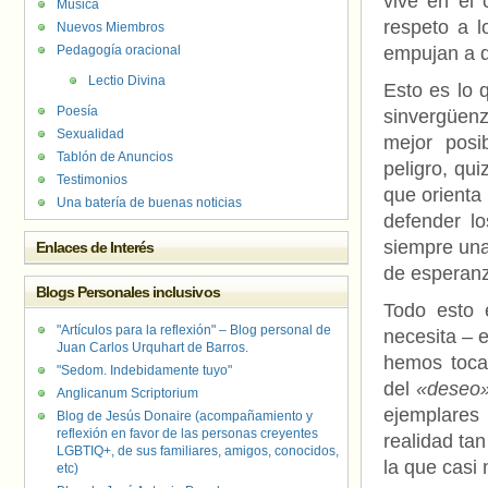
vive en el 
Música
respeto a 
Nuevos Miembros
Pedagogía oracional
empujan a q
Lectio Divina
Esto es lo 
Poesía
sinvergüenz
Sexualidad
mejor posib
Tablón de Anuncios
peligro, qui
Testimonios
que orienta 
Una batería de buenas noticias
defender l
siempre una
Enlaces de Interés
de esperan
Blogs Personales inclusivos
Todo esto 
"Artículos para la reflexión" – Blog personal de
necesita – 
Juan Carlos Urquhart de Barros.
hemos toca
"Sedom. Indebidamente tuyo"
del
«deseo
Anglicanum Scriptorium
ejemplares
Blog de Jesús Donaire (acompañamiento y
reflexión en favor de las personas creyentes
realidad tan
LGBTIQ+, de sus familiares, amigos, conocidos,
la que casi
etc)