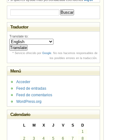
Buscar:
Traductor
Translate to:
* Servicio ofrecido por
Google
. No nos hacemos responsables de
los posibles errores en la traducción.
Menú
Acceder
Feed de entradas
Feed de comentarios
WordPress.org
Calendario
L
M
X
J
V
S
D
1
2
3
4
5
6
7
8