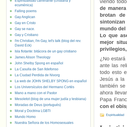
Espiritualidad caminante (cristiana y
viendo todo
ecuménica)
de manera
Falling poems
brotan de
Gay Anglican
sintoniza
Gay en Cristo
mundo del 
Gay se nace.
Lo que aso
Gay y Cristiano
I'm Christian, I'm Gay, let's talk (blog del rev.
mejor situ
David Eck)
privilegios
Isla flotante: bitácora de un gay cristiano
James Alison Theology
¿No estará 
John Shelby Spong en español
ante las re
La Casulla de San Ildefonso
todo esto e
La Ciudad Perdida de Nivorg
Jesús a la
La web de JOHN SHELBY SPONG en español
también se 
Los Universículos del Hermano Cortés
ahora lleva
Mano a mano con el Pastor
Papa Franc
Mesoletot (blog de una mujer judía y lesbiana)
Moradas de Deus (portugués)
con el obis
Moral y Doctrina LGBTI
Espiritualidad
Mundo Homo
Nuestra Señora de los Homosexuales