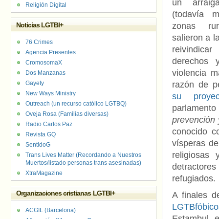
un arraiga
Religión Digital
(todavía 
Noticias LGTBI+
zonas rur
salieron a l
76 Crimes
reivindica
Agencia Presentes
derechos y
CromosomaX
violencia m
Dos Manzanas
Gayety
razón de 
New Ways Ministry
su proyec
Outreach (un recurso católico LGTBQ)
parlamento 
Oveja Rosa (Familias diversas)
prevención 
Radio Carlos Paz
conocido 
Revista GQ
vísperas de
SentidoG
religiosas
Trans Lives Matter (Recordando a Nuestros
Muertos/listado personas trans asesinadas)
detractores 
XtraMagazine
refugiados.
Organizaciones cristianas LGTBI+
A finales 
LGTBfóbico
ACGIL (Barcelona)
Estambul e