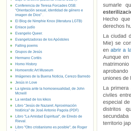
sumarle q
Conferencia de Teresa Forcades OSB:
“Orientación sexual, identidad de género e
esterilizac
imagen de Dios” .
Hecho que 
El Blog de Nimphie Knox (literatura LGTB)
derechos h
Enlace judío
Evangelio Queer.
La ciudad d
Evangelizadoras de los Apóstoles
Mie) se con
Falling poems
en
abrir a 
Grupos de Jesús
Aunque en 
Hermano Cortés
matrimonio
Homo History
Homoerotic Art Museum
aprobando l
Imágenes de la Buena Noticia, Cerezo Barredo
uniones de 
Jesús in Love
La primera 
La iglesia ante la homosexualidad, de John
Mcneill
civiles ent
La verdad de los kikos
especial de 
Libro "Jesús de Nazaret. Aproximación
distritos 
histórica" de José Antonio Pagola (PDF)
secundaba 
Libro "La Amistad Espiritual", de Elredo de
Rieval.
territorio j
Libro "Otro cristianismo es posible", de Roger