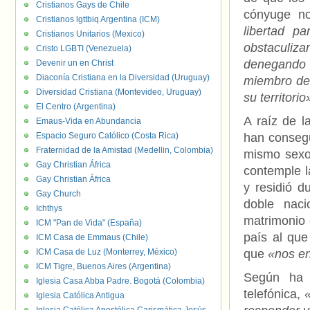
Cristianos Gays de Chile
cónyuge no
Cristianos lgttbiq Argentina (ICM)
libertad p
Cristianos Unitarios (Mexico)
obstaculiz
Cristo LGBTI (Venezuela)
denegando 
Devenir un en Christ
Diaconía Cristiana en la Diversidad (Uruguay)
miembro de 
Diversidad Cristiana (Montevideo, Uruguay)
su territorio
El Centro (Argentina)
A raíz de l
Emaus-Vida en Abundancia
Espacio Seguro Católico (Costa Rica)
han consegu
Fraternidad de la Amistad (Medellin, Colombia)
mismo sexo 
Gay Christian África
contemple la
Gay Christian África
y residió d
Gay Church
doble naci
Ichthys
matrimonio 
ICM "Pan de Vida" (España)
país al que
ICM Casa de Emmaus (Chile)
ICM Casa de Luz (Monterrey, México)
que
«nos e
ICM Tigre, Buenos Aires (Argentina)
Según ha 
Iglesia Casa Abba Padre. Bogotá (Colombia)
telefónica,
Iglesia Católica Antigua