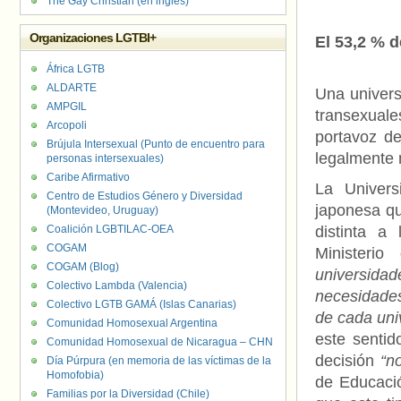
The Gay Christian (en inglés)
Organizaciones LGTBI+
El 53,2 % 
África LGTB
ALDARTE
Una univers
AMPGIL
transexual
Arcopoli
portavoz de
Brújula Intersexual (Punto de encuentro para
legalmente 
personas intersexuales)
Caribe Afirmativo
La Univers
Centro de Estudios Género y Diversidad
japonesa qu
(Montevideo, Uruguay)
Coalición LGBTILAC-OEA
distinta a
COGAM
Ministeri
COGAM (Blog)
universidad
Colectivo Lambda (Valencia)
necesidades
Colectivo LGTB GAMÁ (Islas Canarias)
de cada uni
Comunidad Homosexual Argentina
este sentid
Comunidad Homosexual de Nicaragua – CHN
decisión
“n
Día Púrpura (en memoria de las víctimas de la
Homofobia)
de Educaci
Familias por la Diversidad (Chile)