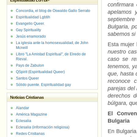
Espiritualidad LGTBI+
confirmara 
Concordia, el blog de Oswaldo Gallo Serrato
apelamos y
Espiritualidad Lgbtih
septiembre 
Evangelio Queer.
Bulgaria, p
Gay Spirituality
sabemos si e
Jesús enamorado
La iglesia ante la homosexualidad, de John
Esta mujer 
Mcneill
nuestro cas
Libro "La Amistad Espiritual", de Elredo de
caso se re
Rieval.
Pays de Zabulon
tenemos, y
QSpirit (Espiritualidad Queer)
que, hasta 
Santos Queer
reconoce c
Sólido puente. Espiritualidad gay
parejas del
derechos d
Noticias Cristianas
búlgara, qu
Alandar
El Conven
América Magazine
Bulgaria
Eclesalia
Eclesalia (información religiosa)
En Bulgaria
Redes Cristianas