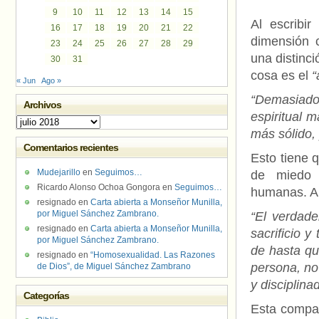
9
10
11
12
13
14
15
Al escribi
16
17
18
19
20
21
22
dimensión 
23
24
25
26
27
28
29
una distinc
30
31
cosa es el
“
« Jun
Ago »
“Demasiado
Archivos
espiritual 
Archivos
más sólido, 
Comentarios recientes
Esto tiene 
Mudejarillo
en
Seguimos…
de miedo i
Ricardo Alonso Ochoa Gongora
en
Seguimos…
humanas. A 
resignado
en
Carta abierta a Monseñor Munilla,
por Miguel Sánchez Zambrano.
“El verdade
resignado
en
Carta abierta a Monseñor Munilla,
sacrificio y
por Miguel Sánchez Zambrano.
de hasta qu
resignado
en
“Homosexualidad. Las Razones
persona, no
de Dios”, de Miguel Sánchez Zambrano
y disciplina
Categorías
Esta compa