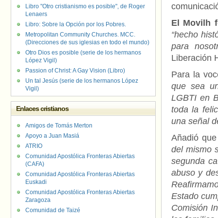
comunicació
Libro "Otro cristianismo es posible", de Roger
Lenaers
El Movilh 
Libro: Sobre la Opción por los Pobres.
“hecho hist
Metropolitan Community Churches. MCC.
(Direcciones de sus iglesias en todo el mundo)
para nosot
Otro Dios es posible (serie de los hermanos
Liberación 
López Vigil)
Passion of Christ: A Gay Vision (Libro)
Para la voc
Un tal Jesús (serie de los hermanos López
que sea un
Vigil)
LGBTI en B
Enlaces cristianos
toda la fel
una señal d
Amigos de Tomás Merton
Apoyo a Juan Masiá
Añadió que
ATRIO
del mismo s
Comunidad Apostólica Fronteras Abiertas
segunda cat
(CAFA)
abuso y des
Comunidad Apostólica Fronteras Abiertas
Euskadi
Reafirmamos
Comunidad Apostólica Fronteras Abiertas
Estado cump
Zaragoza
Comisión In
Comunidad de Taizé