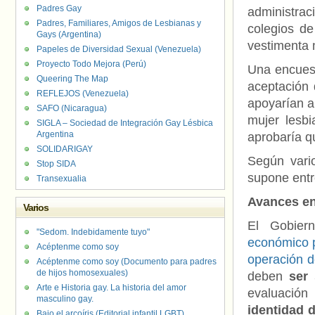
Padres Gay
administrac
Padres, Familiares, Amigos de Lesbianas y
colegios de
Gays (Argentina)
vestimenta 
Papeles de Diversidad Sexual (Venezuela)
Proyecto Todo Mejora (Perú)
Una encuest
Queering The Map
aceptación 
REFLEJOS (Venezuela)
apoyarían a
SAFO (Nicaragua)
mujer lesb
SIGLA – Sociedad de Integración Gay Lésbica
Argentina
aprobaría q
SOLIDARIGAY
Según vari
Stop SIDA
supone entre
Transexualia
Avances e
Varios
El Gobier
"Sedom. Indebidamente tuyo"
económico p
Acéptenme como soy
operación d
Acéptenme como soy (Documento para padres
de hijos homosexuales)
deben
ser 
Arte e Historia gay. La historia del amor
evaluación 
masculino gay.
identidad 
Bajo el arcoíris (Editorial infantil LGBT).