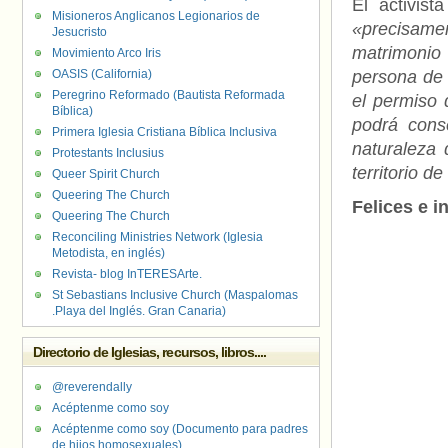
El activis
Misioneros Anglicanos Legionarios de
«precisam
Jesucristo
matrimonio
Movimiento Arco Iris
OASIS (California)
persona de 
Peregrino Reformado (Bautista Reformada
el permiso 
Bíblica)
podrá cons
Primera Iglesia Cristiana Bíblica Inclusiva
naturaleza
Protestants Inclusius
territorio d
Queer Spirit Church
Queering The Church
Felices e i
Queering The Church
Reconciling Ministries Network (Iglesia
Metodista, en inglés)
Revista- blog InTERESArte.
St Sebastians Inclusive Church (Maspalomas
.Playa del Inglés. Gran Canaria)
Directorio de Iglesias, recursos, libros....
@reverendally
Acéptenme como soy
Acéptenme como soy (Documento para padres
de hijos homosexuales)