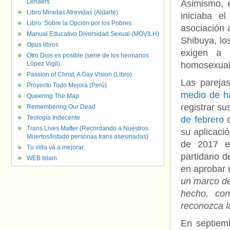
Lenaers
Asimismo, 
Libro Miradas Atrevidas (Aldarte)
iniciaba e
Libro: Sobre la Opción por los Pobres.
asociación 
Manual Educativo Diversidad Sexual (MOVILH)
Shibuya, lo
Opus libros
exigen a 
Otro Dios es posible (serie de los hermanos
López Vigil)
homosexual
Passion of Christ: A Gay Vision (Libro)
Las pareja
Proyecto Todo Mejora (Perú)
medio de h
Queering The Map
registrar s
Remembering Our Dead
Teología Indecente
de febrero
c
Trans Lives Matter (Recordando a Nuestros
su aplicaci
Muertos/listado personas trans asesinadas)
de 2017 el
Tu vida va a mejorar
partidario 
WEB Islam
en aprobar 
un marco de
hecho, con
reconozca l
En septiem