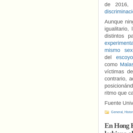
de 2016,
discrimina
Aunque ning
igualitario
distintos p
experiment
mismo sex
del
escoy
como
Mala
víctimas de
contrario,
posicionánd
ritmo que c
Fuente Uni
General
,
Histo
En Hong Ko