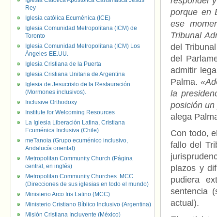
responder y
Iglesia Católica Apostólica Carismática Jesús
Rey
porque en 
Iglesia católica Ecuménica (ICE)
ese moment
Iglesia Comunidad Metropolitana (ICM) de
Tribunal Ad
Toronto
del Tribuna
Iglesia Comunidad Metropolitana (ICM) Los
Ángeles-EE.UU.
del Parlam
Iglesia Cristiana de la Puerta
admitir leg
Iglesia Cristiana Unitaria de Argentina
Palma.
«Ad
Iglesia de Jesucristo de la Restauración.
(Mormones inclusivos).
la presiden
Inclusive Orthodoxy
posición un
Institute for Welcoming Resources
alega Palm
La Iglesia Liberación Latina, Cristiana
Ecuménica Inclusiva (Chile)
Con todo, e
meTanoia (Grupo ecuménico inclusivo,
fallo del T
Andalucía oriental)
jurispruden
Metropolitan Community Church (Página
central, en inglés)
plazos y di
Metropolitan Community Churches. MCC.
pudiera ex
(Direcciones de sus iglesias en todo el mundo)
sentencia 
Ministerio Arco Iris Latino (MCC)
actual).
Ministerio Cristiano Bíblico Inclusivo (Argentina)
Misión Cristiana Incluyente (México)