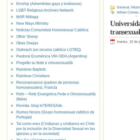
Kinship (Adventistas gays y lesbianas)
General
,
Histo
LGBT Religious Archives Network
Adrian Coman
MAR Málaga
Lyubenova
,
De
Universid
Babulkova
,
Mar
New Ways Ministry
Reino Unido
,
R
Noticias Comunidad Homosexual Católica
transexual
Violencia de g
Other Sheep
martes, 10 de j
Otras Ovejas
Outreach (un recurso católico LGTBQ)
Pastoral Ecuménica VIH-SIDA (Argentina)
Progetto su fede e omosessualità
Rainbow Baptists
Rainbow Christians
Reconaissance (padres de personas
homosexuales). Francia
Refo – Rete Evangelica Fede e Omosessualità
(Italia)
Revista- blog InTERESArte.
Rumos Novos (Grupo homosexual católico de
Portugal)
Tal como eres (Cristianas y cristianos en Chile
por la inclusión de la Diversidad Sexual en las
iglesias y en la sociedad)