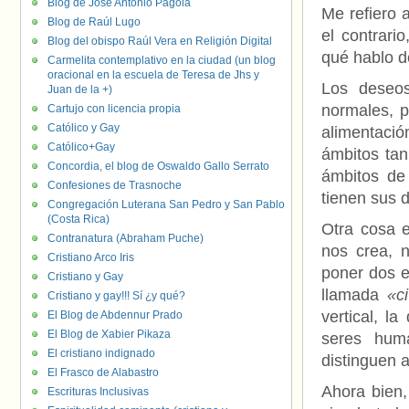
Blog de José Antonio Pagola
Me refiero 
Blog de Raúl Lugo
el contrari
Blog del obispo Raúl Vera en Religión Digital
qué hablo d
Carmelita contemplativo en la ciudad (un blog
oracional en la escuela de Teresa de Jhs y
Los deseos
Juan de la +)
normales, p
Cartujo con licencia propia
Católico y Gay
alimentació
Católico+Gay
ámbitos tan
Concordia, el blog de Oswaldo Gallo Serrato
ámbitos de
Confesiones de Trasnoche
tienen sus 
Congregación Luterana San Pedro y San Pablo
(Costa Rica)
Otra cosa 
Contranatura (Abraham Puche)
nos crea, n
Cristiano Arco Iris
poner dos e
Cristiano y Gay
llamada
«ci
Cristiano y gay!!! Sí ¿y qué?
vertical, l
El Blog de Abdennur Prado
El Blog de Xabier Pikaza
seres huma
El cristiano indignado
distinguen 
El Frasco de Alabastro
Ahora bien,
Escrituras Inclusivas