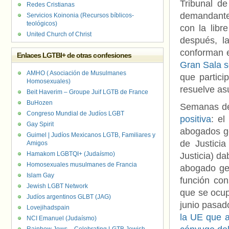
Tribunal de
Redes Cristianas
demandante
Servicios Koinonia (Recursos bíblicos-
teológicos)
con la libr
United Church of Christ
después, l
conforman e
Enlaces LGTBI+ de otras confesiones
Gran Sala s
AMHO ( Asociación de Musulmanes
que partici
Homosexuales)
resuelve as
Beit Haverim – Groupe Juif LGTB de France
BuHozen
Semanas de
Congreso Mundial de Judíos LGBT
positiva
: el
Gay Spirit
abogados ge
Guimel | Judíos Mexicanos LGTB, Familiares y
de Justici
Amigos
Hamakom LGBTQI+ (Judaísmo)
Justicia) d
Homosexuales musulmanes de Francia
abogado gen
Islam Gay
función con
Jewish LGBT Network
que se ocupa
Judíos argentinos GLBT (JAG)
junio pasa
Lovejihadspain
la UE que a
NCI Emanuel (Judaísmo)