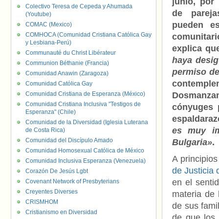
junio, por
Colectivo Teresa de Cepeda y Ahumada
de parej
(Youtube)
pueden es
COMAC (Mexico)
COMHOCA (Comunidad Cristiana Católica Gay
comunitari
y Lesbiana-Perú)
explica q
Communauté du Christ Libérateur
haya desigu
Communion Béthanie (Francia)
permiso de
Comunidad Anawin (Zaragoza)
contemplen
Comunidad Católica Gay
Comunidad Cristiana de Esperanza (México)
Dosmanzan
Comunidad Cristiana Inclusiva "Testigos de
cónyuges 
Esperanza" (Chile)
espaldaraz
Comunidad de la Diversidad (Iglesia Luterana
es muy im
de Costa Rica)
Comunidad del Discípulo Amado
Bulgaria»
.
Comunidad Homosexual Católica de México
A principio
Comunidad Inclusiva Esperanza (Venezuela)
de Justicia
Corazón De Jesús Lgbt
en el senti
Covenant Network of Presbyterians
Creyentes Diverses
materia de 
CRISMHOM
de sus fami
Cristianismo en Diversidad
de que los 