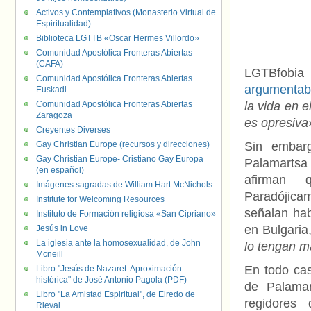
Activos y Contemplativos (Monasterio Virtual de
Espiritualidad)
Biblioteca LGTTB «Oscar Hermes Villordo»
Comunidad Apostólica Fronteras Abiertas
(CAFA)
LGTBfobia 
Comunidad Apostólica Fronteras Abiertas
argumenta
Euskadi
Comunidad Apostólica Fronteras Abiertas
la vida en 
Zaragoza
es opresiva
Creyentes Diverses
Gay Christian Europe (recursos y direcciones)
Sin embarg
Gay Christian Europe- Cristiano Gay Europa
Palamartsa
(en español)
afirman
Imágenes sagradas de William Hart McNichols
Paradójica
Institute for Welcoming Resources
señalan ha
Instituto de Formación religiosa «San Cipriano»
en Bulgari
Jesús in Love
La iglesia ante la homosexualidad, de John
lo tengan má
Mcneill
En todo cas
Libro "Jesús de Nazaret. Aproximación
histórica" de José Antonio Pagola (PDF)
de Palamar
Libro "La Amistad Espiritual", de Elredo de
regidores
Rieval.