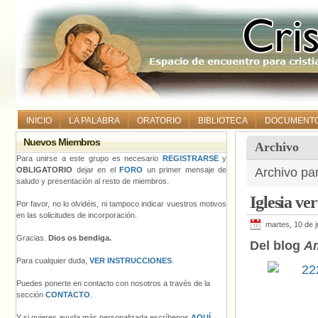
INICIO
LA PALABRA
ORATORIO
BIBLIOTECA
DOCUMENT
Nuevos Miembros
Archivo
Para unirse a este grupo es necesario
REGISTRARSE
y
OBLIGATORIO
dejar en el
FORO
un primer mensaje de
Archivo par
saludo y presentación al resto de miembros.
Iglesia ve
Por favor, no lo olvidéis, ni tampoco indicar vuestros motivos
en las solicitudes de incorporación.
martes, 10 de j
Gracias.
Dios os bendiga.
Del blog
A
Para cualquier duda,
VER INSTRUCCIONES
.
Puedes ponerte en contacto con nosotros a través de la
sección
CONTACTO
.
Y si quieres ayuda más personalizada escríbenos
AQUÍ