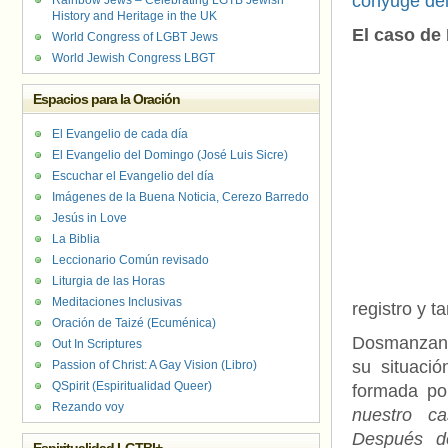
cónyuge del
Rainbow Jews – Celebrating LGTB Jewish
History and Heritage in the UK
El caso de
World Congress of LGBT Jews
World Jewish Congress LBGT
Espacios para la Oración
El Evangelio de cada día
El Evangelio del Domingo (José Luis Sicre)
Escuchar el Evangelio del día
Imágenes de la Buena Noticia, Cerezo Barredo
Jesús in Love
La Biblia
Leccionario Común revisado
Liturgia de las Horas
Meditaciones Inclusivas
registro y t
Oración de Taizé (Ecuménica)
Dosmanzana
Out In Scriptures
su situaci
Passion of Christ: A Gay Vision (Libro)
QSpirit (Espiritualidad Queer)
formada po
Rezando voy
nuestro ca
Después de