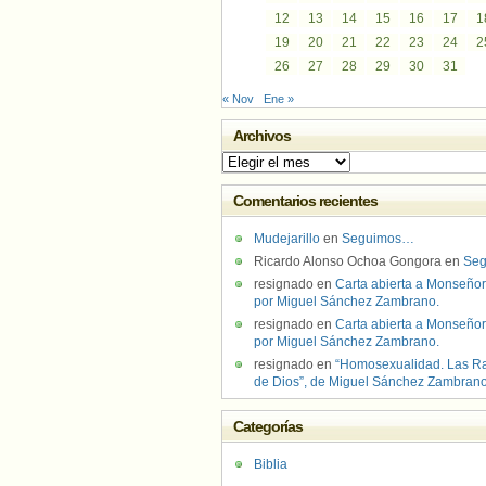
12
13
14
15
16
17
1
19
20
21
22
23
24
2
26
27
28
29
30
31
« Nov
Ene »
Archivos
Archivos
Comentarios recientes
Mudejarillo
en
Seguimos…
Ricardo Alonso Ochoa Gongora
en
Se
resignado
en
Carta abierta a Monseñor
por Miguel Sánchez Zambrano.
resignado
en
Carta abierta a Monseñor
por Miguel Sánchez Zambrano.
resignado
en
“Homosexualidad. Las R
de Dios”, de Miguel Sánchez Zambran
Categorías
Biblia