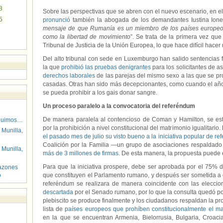
8
Sobre las perspectivas que se abren con el nuevo escenario, en el
5
pronunció
también la abogada de los demandantes Iustina Ione
mensaje de que Rumanía es un miembro de los países europeo
como la libertad de movimiento
”. Se trata de la primera vez que
Tribunal de Justicia de la Unión Europea, lo que hace difícil hacer 
Del alto tribunal con sede en Luxemburgo han salido sentencias
la que
prohibió las pruebas denigrantes
para los solicitantes de 
derechos laborales
de las parejas del mismo sexo a las que se pro
casadas. Otras han sido más decepcionantes, como cuando el añ
se pueda prohibir a los gais donar sangre.
Un proceso paralelo a la convocatoria del referéndum
De manera paralela al contencioso de Coman y Hamilton, se es
guimos…
por la prohibición a nivel constitucional del matrimonio igualitari
 Munilla,
el pasado mes de julio su visto bueno a la iniciativa popular de r
Coalición por la Familia —un grupo de asociaciones respaldado
 Munilla,
más de 3 millones de firmas
. De esta manera, la propuesta puede 
Para que la iniciativa prospere, debe ser aprobada por el 75% 
azones
o
que constituyen el Parlamento rumano, y después ser sometida a c
referéndum se realizara de manera coincidente con las elecci
descartada
por el Senado rumano, por lo que la consulta quedó pos
plebiscito se produce finalmente y los ciudadanos respaldan la 
lista de
países europeos que prohíben constitucionalmente el m
en la que se encuentran Armenia, Bielorrusia, Bulgaria, Croacia