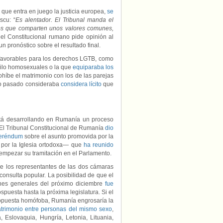
 que entra en juego la justicia europea,
se
scu: “
Es alentador. El Tribunal manda el
s que comparten unos valores comunes,
 el Constitucional rumano pide opinión al
un pronóstico sobre el resultado final.
 favorables para los derechos LGTB, como
asilo homosexuales o la que
equiparaba los
híbe el matrimonio con los de las parejas
o pasado consideraba
considera lícito
que
tá desarrollando en Rumanía un proceso
o. El Tribunal Constitucional de Rumanía
dio
eferéndum
sobre el asunto promovida por la
 por la Iglesia ortodoxa— que
ha reunido
empezar su tramitación en el Parlamento.
de los representantes de las dos cámaras
onsulta popular. La posibilidad de que el
ones generales del próximo diciembre
fue
puesta hasta la próxima legislatura. Si el
propuesta homófoba, Rumanía engrosaría la
atrimonio entre personas del mismo sexo
,
, Eslovaquia, Hungría, Letonia, Lituania,