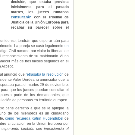
decisión, que estaba prevista
inicialmente para el pasado
martes, los jueces rumanos
consultarán
con el Tribunal de
Justicia de la Unión Europea para
recabar su parecer sobre el
unidense, tendrán que esperar aún para
rimonio. La pareja se casó legalmente
en
igo Civil rumano por violar la libertad de
l reconocimiento de su matrimonio. Al no
necer más de tres meses seguidos en el
n Accept.
onal anunció que
retrasaba la resolución
de
esidente Valer Dordeanu anunciaba que la
esperaba para el martes 29 de noviembre.
 para que los jueces puedan consultar el
ropuesta parte de los demandantes, que
ulación de personas en territorio europeo.
exo tiene derecho a que se le aplique la
ue uno de los miembros es un ciudadano
nte,
como recuerda Katrin Hugendubel
de
ibre circulación en la Unión Europea por
n esperando también con impaciencia el