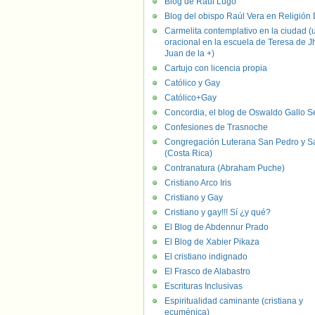
Blog de Raúl Lugo
Blog del obispo Raúl Vera en Religión D
Carmelita contemplativo en la ciudad (
oracional en la escuela de Teresa de J
Juan de la +)
Cartujo con licencia propia
Católico y Gay
Católico+Gay
Concordia, el blog de Oswaldo Gallo S
Confesiones de Trasnoche
Congregación Luterana San Pedro y S
(Costa Rica)
Contranatura (Abraham Puche)
Cristiano Arco Iris
Cristiano y Gay
Cristiano y gay!!! Sí ¿y qué?
El Blog de Abdennur Prado
El Blog de Xabier Pikaza
El cristiano indignado
El Frasco de Alabastro
Escrituras Inclusivas
Espiritualidad caminante (cristiana y
ecuménica)