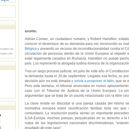
asunto.
Adrian Coman, un ciudadano rumano, y Robert Hamilton, estado
conocer el desenlace de su demanda para ver reconocido su mat
Bélgica
y presentó un recurso de inconstitucionalidad contra el Cód
nsables de
circulación de personas dentro de la Unión Europea al impedir e
 traducción.
estar legalmente casados en Rumanía, Hamilton no puede perma
país. Los representó la abogada Iustina Ionescu de la organizació
Tras un largo proceso judicial, en julio de este año el Constituci
la demanda hasta el 20 de septiembre. Llegada esa fecha, su pr
decisión aún no está tomada y
volvía a posponer el fallo
, que se 
Pero esta semana, el tribunal anunciaba un nuevo aplazamiento
caso con el Tribunal de Justicia de la Unión Europea. La p
argumentan que se trata de un asunto relacionado con la libre circ
La clave reside en dilucidar si una pareja casada del mismo s
normativa europea sobre reunificación familiar, toda vez q
comunitario. La resolución podría sentar un importante precede
D
ILGA-Europa: muchas parejas, perjudicadas en su derecho a la l
4
culpa de las legislaciones nacionales discriminatorias, “
estará
1
resultado de este caso
”.