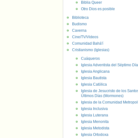
Biblia Queer
Otro Dios es posible
Biblioteca
Budismo
Caverna
Cine/TV/Videos
Comunidad Bahá'í
Cristianismo (Iglesias)
Cuáqueros
Iglesia Adventista del Séptimo Día
Iglesia Anglicana
Iglesia Bautista
Iglesia Católica
Iglesia de Jesucristo de los Santo
Últimos Días (Mormones)
Iglesia de la Comunidad Metropol
Iglesia Inclusiva
Iglesia Luterana
Iglesia Menonita
Iglesia Metodista
Iglesia Ortodoxa