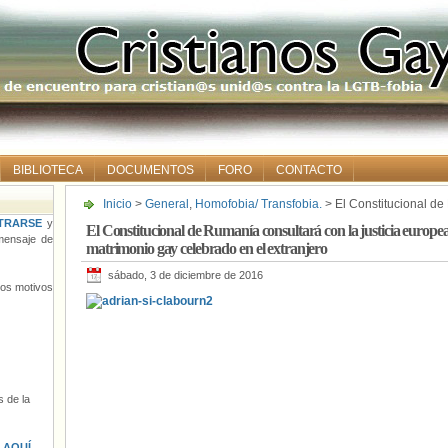
BIBLIOTECA
DOCUMENTOS
FORO
CONTACTO
Inicio
>
General
,
Homofobia/ Transfobia.
> El Constitucional de 
europea sobre el reconocimiento de un matrimonio gay celebra
TRARSE
y
El Constitucional de Rumanía consultará con la justicia europe
ensaje de
matrimonio gay celebrado en el extranjero
sábado, 3 de diciembre de 2016
tros motivos
 de la
s
AQUÍ