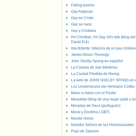
Falling poems
Gay Anglican
Gay en Cristo
Gay se nace.
Gay y Cristiano
I'm Christian, I'm Gay, let's talk (blog del
David Eck)
Isla flotante: bitácora de un gay cristian
James Alison Theology
John Shelby Spong en español
La Casulla de San Ildefonso
La Ciudad Perdida de Nivorg
La web de JOHN SHELBY SPONG en e
Los Universículos del Hermano Cortés
Mano a mano con el Pastor
Mesoletot (blog de una mujer judía y le
Moradas de Deus (portugués)
Moral y Doctrina LGBTI
Mundo Homo
Nuestra Señora de los Homosexuales
Pays de Zabulon