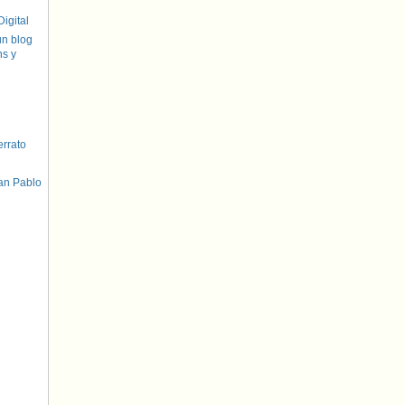
igital
un blog
hs y
errato
an Pablo