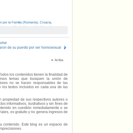
ón por la Familia (Rumanía)
,
Croacia
,
a Ionescu
,
Katrin Hugendubel
,
Letonia
,
n
,
Rumanía
,
Serbia
,
Tribunal Constitucional
 Europea
,
Valer Dordeanu
Pulse
haron de su puesto por ser homosexual
Arriba
Todos los contenidos tienen la finalidad de
diversos temas que busquen la unión de
radores no se hacen responsables de las
e los textos incluidos en cada una de las
on propiedad de sus respectivos autores o
s informativos, ilustrativos y sin fines de
contenido en cuestión inmediatamente o se
riales, es gratuito y no genera ingresos de
e su contenido. Este blog es un espacio de
imprecisiones.