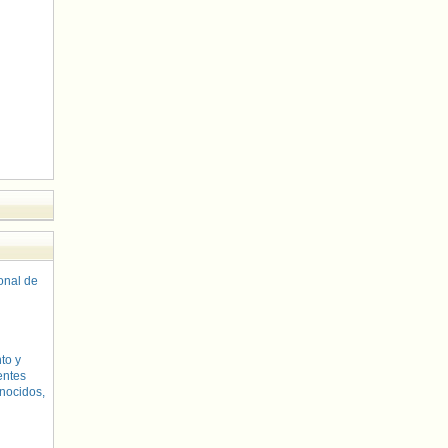
sonal de
to y
entes
nocidos,