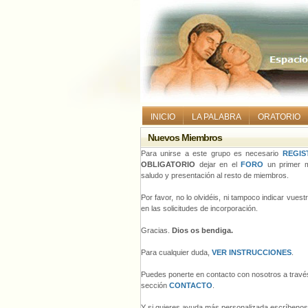
INICIO
LA PALABRA
ORATORIO
Nuevos Miembros
Para unirse a este grupo es necesario
REGIS
OBLIGATORIO
dejar en el
FORO
un primer m
saludo y presentación al resto de miembros.
Por favor, no lo olvidéis, ni tampoco indicar vues
en las solicitudes de incorporación.
Gracias.
Dios os bendiga.
Para cualquier duda,
VER INSTRUCCIONES
.
Puedes ponerte en contacto con nosotros a través
sección
CONTACTO
.
Y si quieres ayuda más personalizada escríbeno