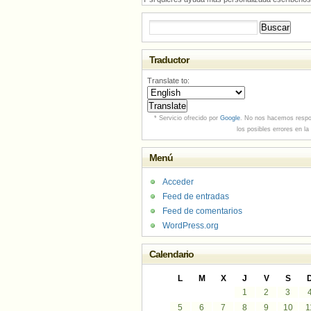
Buscar:
Traductor
Translate to:
* Servicio ofrecido por
Google
. No nos hacemos respo
los posibles errores en la
Menú
Acceder
Feed de entradas
Feed de comentarios
WordPress.org
Calendario
L
M
X
J
V
S
1
2
3
5
6
7
8
9
10
1