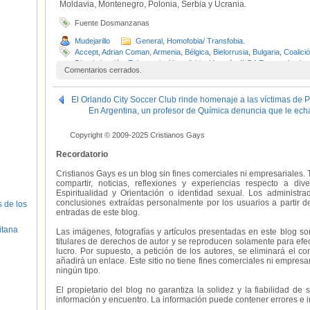
Moldavia, Montenegro, Polonia, Serbia y Ucrania.
Fuente Dosmanzanas
Mudejarillo
General
,
Homofobia/ Transfobia.
Accept
,
Adrian Coman
,
Armenia
,
Bélgica
,
Bielorrusia
,
Bulgaria
,
Coalici
Discriminación
,
Eslovaquia
,
Homofobia
,
Hungría
,
ILGA Europa
,
Iustin
Comentarios cerrados.
Lituania
,
Luxemburgo
,
Moldavia
,
Montenegro
,
Polonia
,
Robert Hamilto
de Rumanía
,
Tribunal de Justicia de la Unión Europea
,
Ucrania
,
Unión
El Orlando City Soccer Club rinde homenaje a las víctimas de 
En Argentina, un profesor de Química denuncia que le ec
Copyright © 2009-2025 Cristianos Gays
Recordatorio
Cristianos Gays es un blog sin fines comerciales ni empresariales. 
compartir, noticias, reflexiones y experiencias respecto a 
Espiritualidad y Orientación o identidad sexual. Los administ
conclusiones extraídas personalmente por los usuarios a partir d
s de los
entradas de este blog.
itana
Las imágenes, fotografías y artículos presentadas en este blog s
titulares de derechos de autor y se reproducen solamente para efecto
lucro. Por supuesto, a petición de los autores, se eliminará el 
añadirá un enlace. Este sitio no tiene fines comerciales ni empresa
ningún tipo.
El propietario del blog no garantiza la solidez y la fiabilidad d
información y encuentro. La información puede contener errores e 