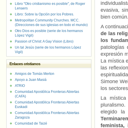
individuali
Libro "Otro cristianismo es posible", de Roger
Lenaers
evasiva, si
Libro: Sobre la Opción por los Pobres.
bien común
Metropolitan Community Churches. MCC.
(Direcciones de sus iglesias en todo el mundo)
A continua
Otro Dios es posible (serie de los hermanos
de las rel
López Vigil)
los funda
Passion of Christ: A Gay Vision (Libro)
patologías 
Un tal Jesús (serie de los hermanos López
Vigil)
expresión m
La mística e
Enlaces cristianos
las reflexio
Amigos de Tomás Merton
espirituali
Apoyo a Juan Masiá
Simone Weil
ATRIO
los sectore
Comunidad Apostólica Fronteras Abiertas
(CAFA)
La mística
Comunidad Apostólica Fronteras Abiertas
pluralismo
Euskadi
elegido la 
Comunidad Apostólica Fronteras Abiertas
Zaragoza
Terminare
Comunidad de Taizé
feminista,