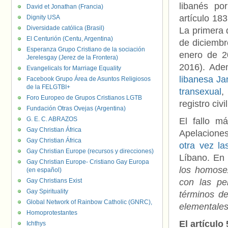
libanés por
David et Jonathan (Francia)
artículo 18
Dignity USA
Diversidade católica (Brasil)
La primera 
El Centurión (Centu, Argentina)
de diciembr
Esperanza Grupo Cristiano de la sociación
enero de 2
Jerelesgay (Jerez de la Frontera)
2016). Ade
Evangelicals for Marriage Equality
libanesa Ja
Facebook Grupo Área de Asuntos Religiosos
de la FELGTBI+
transexual
,
Foro Europeo de Grupos Cristianos LGTB
registro civil
Fundación Otras Ovejas (Argentina)
G. E. C. ABRAZOS
El fallo m
Gay Christian África
Apelacione
Gay Christian África
otra vez la
Gay Christian Europe (recursos y direcciones)
Líbano. En 
Gay Christian Europe- Cristiano Gay Europa
los homosex
(en español)
Gay Christians Exist
con las pe
Gay Spirituality
términos de
Global Network of Rainbow Catholic (GNRC),
elementales
Homoprotestantes
El artículo
Ichthys