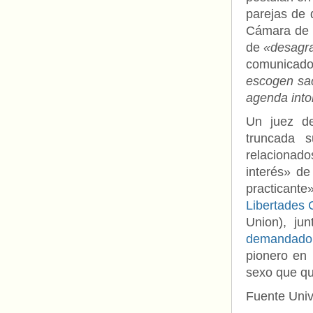
parejas de 
Cámara de R
de
«desagra
comunicad
escogen sac
agenda into
Un juez de
truncada 
relacionad
interés» d
practicant
Libertades C
Union), ju
demandado a
pionero en 
sexo que qu
Fuente Uni