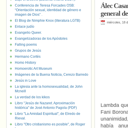
Álec Casa
Conferencia de Teresa Forcades OSB:
“Orientación sexual, identidad de género e
general d
imagen de Dios” .
El Blog de Nimphie Knox (literatura LGTB)
miércoles, 18 d
Enlace judío
Evangelio Queer.
Evangelizadoras de los Apóstoles
Falling poems
Grupos de Jesús
Hermano Cortés
Homo History
Homoerotic Art Museum
Imágenes de la Buena Noticia, Cerezo Barredo
Jesús in Love
La iglesia ante la homosexualidad, de John
Mcneill
La verdad de los kikos
Libro "Jesús de Nazaret. Aproximación
Lambda que 
histórica" de José Antonio Pagola (PDF)
Fani Borona
Libro "La Amistad Espiritual", de Elredo de
unanimidad,
Rieval.
Libro "Otro cristianismo es posible", de Roger
había anu