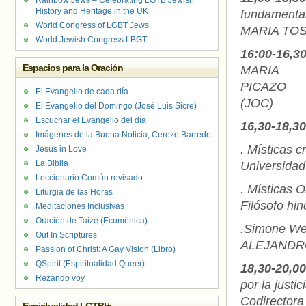
Rainbow Jews – Celebrating LGTB Jewish
History and Heritage in the UK
fu
World Congress of LGBT Jews
MARIA TOSC
World Jewish Congress LBGT
16:00-16,3
Espacios para la Oración
MARI
PICAZO
J
El Evangelio de cada día
(JOC)
El Evangelio del Domingo (José Luis Sicre)
Escuchar el Evangelio del día
16,30-18,30
Imágenes de la Buena Noticia, Cerezo Barredo
. Místicas
Jesús in Love
La Biblia
Universidad
Leccionario Común revisado
. Místicas
Liturgia de las Horas
Filósofo hin
Meditaciones Inclusivas
Oración de Taizé (Ecuménica)
.Simone Weil
Out In Scriptures
ALEJANDRO 
Passion of Christ: A Gay Vision (Libro)
QSpirit (Espiritualidad Queer)
18,30-20,00
Rezando voy
por la just
Codirectora