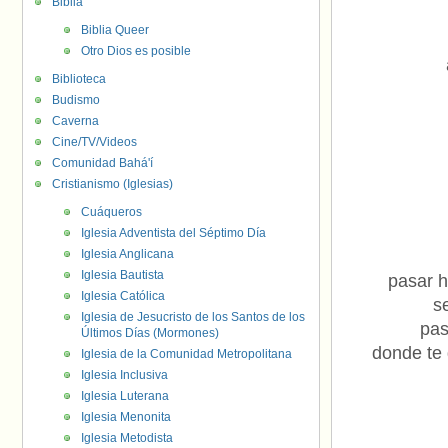
Biblia
Biblia Queer
Otro Dios es posible
Biblioteca
Budismo
Caverna
Cine/TV/Videos
Comunidad Bahá'í
Cristianismo (Iglesias)
Cuáqueros
Iglesia Adventista del Séptimo Día
Iglesia Anglicana
Iglesia Bautista
pasar h
Iglesia Católica
s
Iglesia de Jesucristo de los Santos de los
pas
Últimos Días (Mormones)
donde te 
Iglesia de la Comunidad Metropolitana
Iglesia Inclusiva
Iglesia Luterana
Iglesia Menonita
Iglesia Metodista