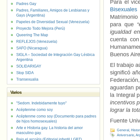
Para el vic
Padres Gay
Bisexuales
Padres, Familiares, Amigos de Lesbianas y
Gays (Argentina)
Matrimonio 
Papeles de Diversidad Sexual (Venezuela)
para que
“
Proyecto Todo Mejora (Perú)
igualdad en
Queering The Map
cuenta con
REFLEJOS (Venezuela)
Humanament
SAFO (Nicaragua)
Buenos Aire
SIGLA – Sociedad de Integración Gay Lésbica
Argentina
El trabajo a
SOLIDARIGAY
significó a
Stop SIDA
Federación
Transexualia
aguardan po
Varios
la Integral
incentivos p
"Sedom. Indebidamente tuyo"
lograr la to
Acéptenme como soy
Acéptenme como soy (Documento para padres
Fuente Uni
de hijos homosexuales)
Arte e Historia gay. La historia del amor
General
,
Histo
masculino gay.
Aniversario
,
Ar
Bajo el arcoíris (Editorial infantil LGBT).