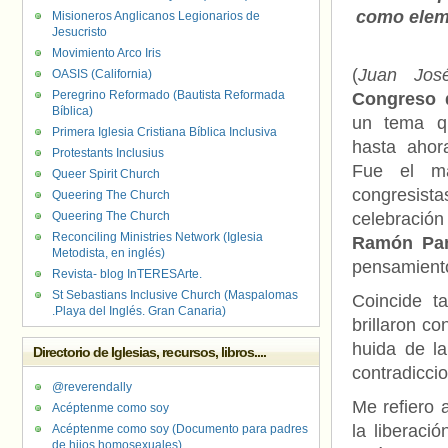
como elem
Misioneros Anglicanos Legionarios de
Jesucristo
Movimiento Arco Iris
(
Juan Jos
OASIS (California)
Peregrino Reformado (Bautista Reformada
Congreso 
Bíblica)
un tema q
Primera Iglesia Cristiana Bíblica Inclusiva
hasta ahor
Protestants Inclusius
Fue el m
Queer Spirit Church
congresista
Queering The Church
Queering The Church
celebración
Reconciling Ministries Network (Iglesia
Ramón Pan
Metodista, en inglés)
pensamiento
Revista- blog InTERESArte.
St Sebastians Inclusive Church (Maspalomas
Coincide t
.Playa del Inglés. Gran Canaria)
brillaron co
huida de la
Directorio de Iglesias, recursos, libros....
contradicci
@reverendally
Me refiero 
Acéptenme como soy
la liberaci
Acéptenme como soy (Documento para padres
de hijos homosexuales)