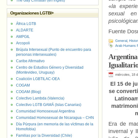
The Gay Christian (en inglés)
«
la experi
Organizaciones LGTBI+
sexual en
psicológica
África LGTB
ALDARTE
Fuente Do
AMPGIL
General
,
Histo
Arcopoli
Arab Humans R
Brújula Intersexual (Punto de encuentro para
Kuntar
,
Homofo
personas intersexuales)
Argentina
Dahdah
,
Rabih
Caribe Afirmativo
Igualitari
Centro de Estudios Género y Diversidad
(Montevideo, Uruguay)
miércoles, 18 d
Coalición LGBTILAC-OEA
El 15 de j
COGAM
se convertí
COGAM (Blog)
Latinoam
Colectivo Lambda (Valencia)
Colectivo LGTB GAMÁ (Islas Canarias)
matrimoni
Comunidad Homosexual Argentina
Comunidad Homosexual de Nicaragua – CHN
Era de mad
Día Púrpura (en memoria de las víctimas de la
Homofobia)
invernal y 
Familias por la Diversidad (Chile)