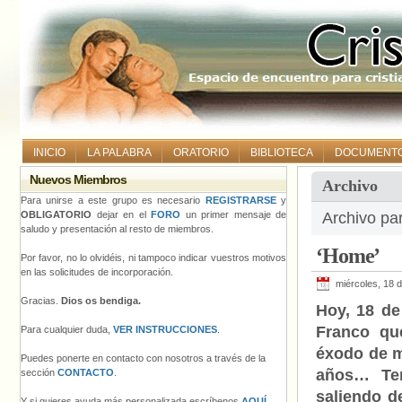
INICIO
LA PALABRA
ORATORIO
BIBLIOTECA
DOCUMENT
Nuevos Miembros
Archivo
Para unirse a este grupo es necesario
REGISTRARSE
y
OBLIGATORIO
dejar en el
FORO
un primer mensaje de
Archivo par
saludo y presentación al resto de miembros.
‘Home’
Por favor, no lo olvidéis, ni tampoco indicar vuestros motivos
en las solicitudes de incorporación.
miércoles, 18 d
Gracias.
Dios os bendiga.
Hoy, 18 de
Franco qu
Para cualquier duda,
VER INSTRUCCIONES
.
éxodo de m
Puedes ponerte en contacto con nosotros a través de la
años… Te
sección
CONTACTO
.
saliendo d
Y si quieres ayuda más personalizada escríbenos
AQUÍ