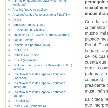
Afirmación (Mormones Gays y mormonas
perseguir
lesbianas)
sexualment
Arco Iris Nuevo Apostólico
encuentra
Área de Asuntos Religiosos de la FELGTBI+
AXIOS
Con la y
Baptistas Homosexuales
criminaliza
BETANIA (antes Galigay)
mucho más 
Biblioteca LGTTB «Oscar Hermes Villordo»
pasado mes 
Blog de Betania
Penal. Es c
Cammini di Speranza (Italia)
la gran fra
CATHOGAY
Catholics for Choice
de los cual
CEGLA (Argentina)
cuenta que s
Centro Arrupe (Espacio de Diversidad LGTBI)
otras cos
Valencia.
(además,
Colectivo Teresa de Cepeda y Ahumada
(Facebook)
comicios
).
Colectivo Teresa de Cepeda y Ahumada
presidente d
(Instagram)
musulmán su
Colectivo Teresa de Cepeda y Ahumada
(Youtube)
La citada r
CRISMHOM
que interpr
Cristo LGBTI (Venezuela)