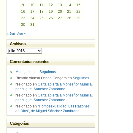
9
10
11
12
13
14
15
16
17
18
19
20
21
22
23
24
25
26
27
28
29
30
31
« Jun
Ago »
Archivos
Archivos
Comentarios recientes
Mudejarillo
en
Seguimos…
Ricardo Alonso Ochoa Gongora
en
Seguimos…
resignado
en
Carta abierta a Monseñor Munilla,
por Miguel Sánchez Zambrano.
resignado
en
Carta abierta a Monseñor Munilla,
por Miguel Sánchez Zambrano.
resignado
en
“Homosexualidad. Las Razones
de Dios”, de Miguel Sánchez Zambrano
Categorías