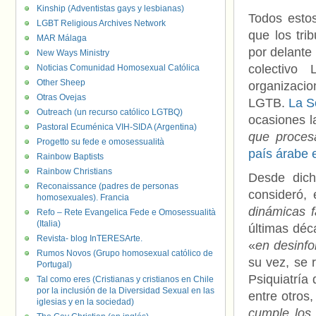
Kinship (Adventistas gays y lesbianas)
Todos estos
LGBT Religious Archives Network
que los tri
MAR Málaga
por delante 
New Ways Ministry
colectivo 
Noticias Comunidad Homosexual Católica
Other Sheep
organizaci
Otras Ovejas
LGTB.
La S
Outreach (un recurso católico LGTBQ)
ocasiones l
Pastoral Ecuménica VIH-SIDA (Argentina)
que proces
Progetto su fede e omosessualità
país árabe e
Rainbow Baptists
Rainbow Christians
Desde dich
Reconaissance (padres de personas
consideró,
homosexuales). Francia
dinámicas f
Refo – Rete Evangelica Fede e Omosessualità
(Italia)
últimas dé
Revista- blog InTERESArte.
«
en desinfo
Rumos Novos (Grupo homosexual católico de
su vez, se 
Portugal)
Psiquiatría
Tal como eres (Cristianas y cristianos en Chile
por la inclusión de la Diversidad Sexual en las
entre otros
iglesias y en la sociedad)
cumple los 