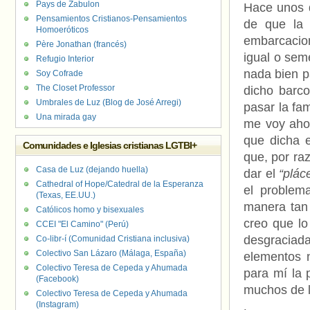
Pays de Zabulon
Hace unos d
Pensamientos Cristianos-Pensamientos
de que la 
Homoeróticos
embarcacio
Père Jonathan (francés)
igual o sem
Refugio Interior
nada bien p
Soy Cofrade
The Closet Professor
dicho barc
Umbrales de Luz (Blog de José Arregi)
pasar la fa
Una mirada gay
me voy ahor
que dicha e
Comunidades e Iglesias cristianas LGTBI+
que, por ra
Casa de Luz (dejando huella)
dar el
“plác
Cathedral of Hope/Catedral de la Esperanza
el problem
(Texas, EE.UU.)
manera tan 
Católicos homo y bisexuales
creo que lo
CCEI "El Camino" (Perú)
desgracia
Co-libr-í (Comunidad Cristiana inclusiva)
Colectivo San Lázaro (Málaga, España)
elementos n
Colectivo Teresa de Cepeda y Ahumada
para mí la 
(Facebook)
muchos de 
Colectivo Teresa de Cepeda y Ahumada
(Instagram)