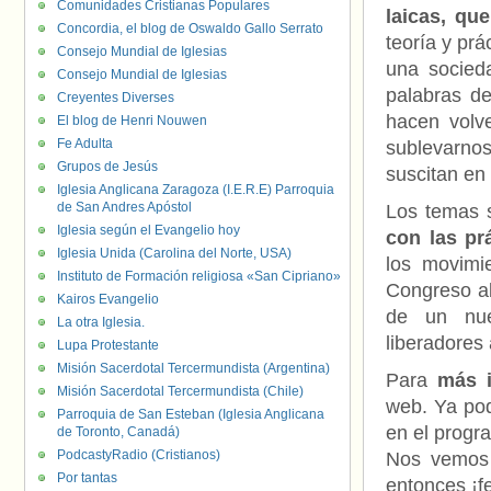
Comunidades Cristianas Populares
laicas, qu
Concordia, el blog de Oswaldo Gallo Serrato
teoría y prá
Consejo Mundial de Iglesias
una socieda
Consejo Mundial de Iglesias
palabras de
Creyentes Diverses
hacen volve
El blog de Henri Nouwen
Fe Adulta
sublevarnos
Grupos de Jesús
suscitan en 
Iglesia Anglicana Zaragoza (I.E.R.E) Parroquia
de San Andres Apóstol
Los temas s
Iglesia según el Evangelio hoy
con las pr
Iglesia Unida (Carolina del Norte, USA)
los movimi
Instituto de Formación religiosa «San Cipriano»
Congreso ab
Kairos Evangelio
de un nue
La otra Iglesia.
liberadores
Lupa Protestante
Misión Sacerdotal Tercermundista (Argentina)
Para
más 
Misión Sacerdotal Tercermundista (Chile)
web. Ya pod
Parroquia de San Esteban (Iglesia Anglicana
en el progr
de Toronto, Canadá)
PodcastyRadio (Cristianos)
Nos vemos 
Por tantas
entonces ¡fe