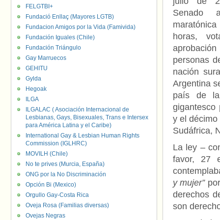
julio de 
FELGTBI+
Senado a
Fundació Enllaç (Mayores LGTB)
maratón
Fundacion Amigos por la Vida (Famivida)
horas, vo
Fundación Iguales (Chile)
aprobación
Fundación Triángulo
Gay Marruecos
personas d
GEHITU
nación sur
Gylda
Argentina se
Hegoak
país de l
ILGA
gigantesco 
ILGALAC ( Asociación Internacional de
Lesbianas, Gays, Bisexuales, Trans e Intersex
y el décimo
para América Latina y el Caribe)
Sudáfrica, N
International Gay & Lesbian Human Rights
Commission (IGLHRC)
La ley – co
MOVILH (Chile)
favor, 27 
No te prives (Murcia, España)
contemplaba
ONG por la No Discriminación
y mujer”
por
Opción Bi (Mexico)
derechos de
Orgullo Gay-Costa Rica
son derecho
Oveja Rosa (Familias diversas)
Ovejas Negras