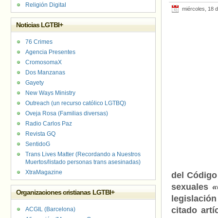
Religión Digital
miércoles, 18 d
Noticias LGTBI+
76 Crimes
Agencia Presentes
CromosomaX
Dos Manzanas
Gayety
New Ways Ministry
Outreach (un recurso católico LGTBQ)
Oveja Rosa (Familias diversas)
Radio Carlos Paz
Revista GQ
SentidoG
Trans Lives Matter (Recordando a Nuestros
Muertos/listado personas trans asesinadas)
XtraMagazine
del Código
sexuales
«
Organizaciones cristianas LGTBI+
legislación
citado art
ACGIL (Barcelona)