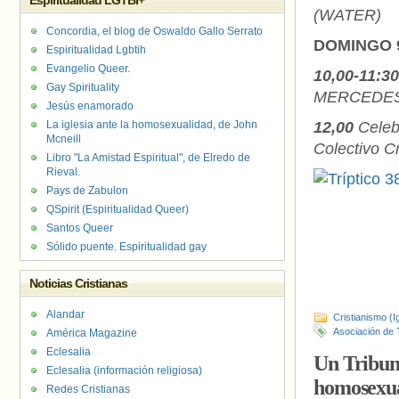
Espiritualidad LGTBI+
(WATER)
Concordia, el blog de Oswaldo Gallo Serrato
DOMINGO 
Espiritualidad Lgbtih
Evangelio Queer.
10,00-11:30
Gay Spirituality
MERCEDES B
Jesús enamorado
La iglesia ante la homosexualidad, de John
12,00
Celebr
Mcneill
Colectivo C
Libro "La Amistad Espiritual", de Elredo de
Rieval.
Pays de Zabulon
QSpirit (Espiritualidad Queer)
Santos Queer
Sólido puente. Espiritualidad gay
Noticias Cristianas
Alandar
Cristianismo (I
Asociación de 
América Magazine
Eclesalia
Un Tribuna
Eclesalia (información religiosa)
homosexual
Redes Cristianas