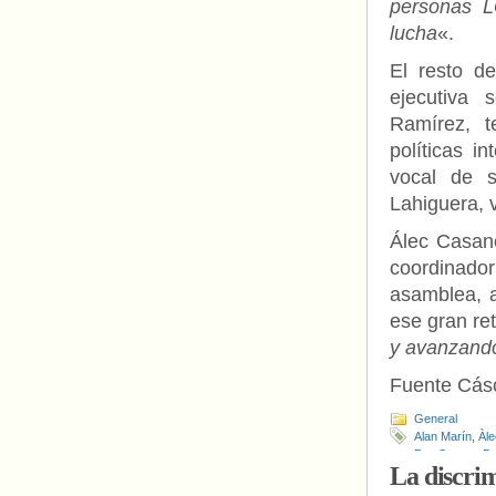
personas L
lucha
«.
El resto d
ejecutiva 
Ramírez, t
políticas i
vocal de s
Lahiguera, v
Álec Casano
coordinador
asamblea, a
ese gran re
y avanzando
Fuente Cás
General
Alan Marín
,
Àl
Pep Satoca
,
Pe
La discrim