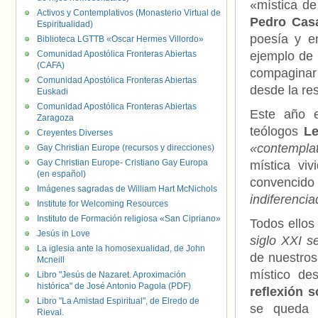
«mística de
Activos y Contemplativos (Monasterio Virtual de
Pedro Casa
Espiritualidad)
poesía y e
Biblioteca LGTTB «Oscar Hermes Villordo»
Comunidad Apostólica Fronteras Abiertas
ejemplo de m
(CAFA)
compaginar 
Comunidad Apostólica Fronteras Abiertas
desde la res
Euskadi
Comunidad Apostólica Fronteras Abiertas
Este año e
Zaragoza
teólogos
Le
Creyentes Diverses
«contemplat
Gay Christian Europe (recursos y direcciones)
Gay Christian Europe- Cristiano Gay Europa
mística vi
(en español)
convencido
Imágenes sagradas de William Hart McNichols
indiferenci
Institute for Welcoming Resources
Instituto de Formación religiosa «San Cipriano»
Todos ellos
Jesús in Love
siglo XXI s
La iglesia ante la homosexualidad, de John
de nuestros
Mcneill
místico de
Libro "Jesús de Nazaret. Aproximación
histórica" de José Antonio Pagola (PDF)
reflexión s
Libro "La Amistad Espiritual", de Elredo de
se queda en
Rieval.