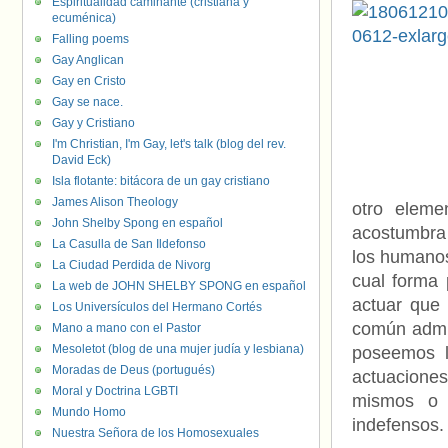
Espiritualidad caminante (cristiana y
ecuménica)
Falling poems
Gay Anglican
Gay en Cristo
Gay se nace.
Gay y Cristiano
I'm Christian, I'm Gay, let's talk (blog del rev.
David Eck)
Isla flotante: bitácora de un gay cristiano
James Alison Theology
otro eleme
John Shelby Spong en español
acostumbra 
La Casulla de San Ildefonso
los humanos
La Ciudad Perdida de Nivorg
cual forma
La web de JOHN SHELBY SPONG en español
actuar que
Los Universículos del Hermano Cortés
común admit
Mano a mano con el Pastor
Mesoletot (blog de una mujer judía y lesbiana)
poseemos l
Moradas de Deus (portugués)
actuaciones
Moral y Doctrina LGBTI
mismos o 
Mundo Homo
indefensos.
Nuestra Señora de los Homosexuales