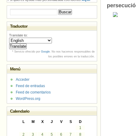
persecució
Buscar:
Traductor
Translate to:
* Servicio ofrecido por
Google
. No nos hacemos responsables de
los posibles errores en la traducción.
Menú
Acceder
Feed de entradas
Feed de comentarios
WordPress.org
Calendario
L
M
X
J
V
S
D
1
2
3
4
5
6
7
8