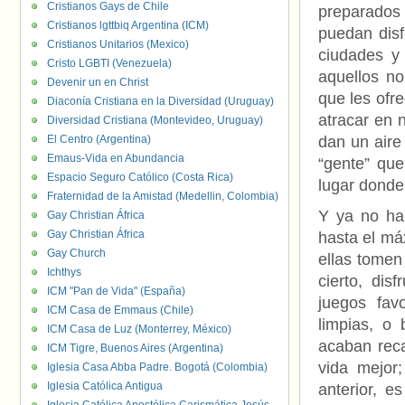
Cristianos Gays de Chile
preparados
Cristianos lgttbiq Argentina (ICM)
puedan disf
Cristianos Unitarios (Mexico)
ciudades y 
Cristo LGBTI (Venezuela)
aquellos no
Devenir un en Christ
que les ofr
Diaconía Cristiana en la Diversidad (Uruguay)
atracar en 
Diversidad Cristiana (Montevideo, Uruguay)
El Centro (Argentina)
dan un aire
Emaus-Vida en Abundancia
“gente” qu
Espacio Seguro Católico (Costa Rica)
lugar donde
Fraternidad de la Amistad (Medellin, Colombia)
Y ya no ha
Gay Christian África
Gay Christian África
hasta el má
Gay Church
ellas tomen
Ichthys
cierto, dis
ICM "Pan de Vida" (España)
juegos fav
ICM Casa de Emmaus (Chile)
limpias, o
ICM Casa de Luz (Monterrey, México)
acaban rec
ICM Tigre, Buenos Aires (Argentina)
vida mejor
Iglesia Casa Abba Padre. Bogotá (Colombia)
Iglesia Católica Antigua
anterior, e