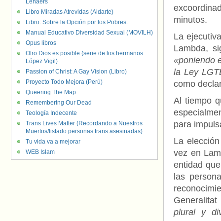
Lenaers
excoordinad
Libro Miradas Atrevidas (Aldarte)
minutos.
Libro: Sobre la Opción por los Pobres.
Manual Educativo Diversidad Sexual (MOVILH)
La ejecutiv
Opus libros
Lambda, si
Otro Dios es posible (serie de los hermanos
«poniendo e
López Vigil)
la Ley LGT
Passion of Christ: A Gay Vision (Libro)
Proyecto Todo Mejora (Perú)
como decla
Queering The Map
Al tiempo q
Remembering Our Dead
especialmen
Teología Indecente
para impuls
Trans Lives Matter (Recordando a Nuestros
Muertos/listado personas trans asesinadas)
La elecció
Tu vida va a mejorar
vez en Lamb
WEB Islam
entidad que
las person
reconocim
Generalitat
plural y d