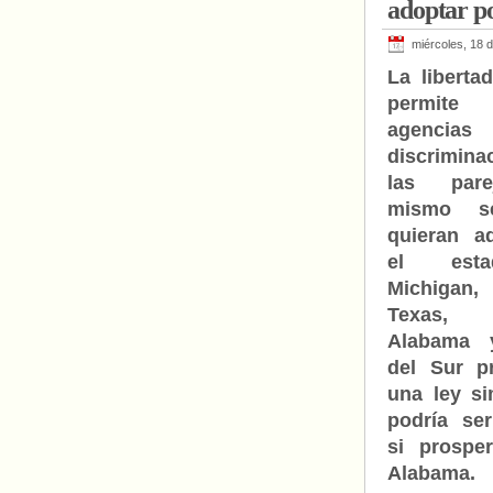
adoptar po
miércoles, 18 d
La libertad
permit
agenc
discrimin
las pare
mismo s
quieran a
el est
Michigan,
Texas, G
Alabama 
del Sur p
una ley si
podría ser
si prospe
Alabama.