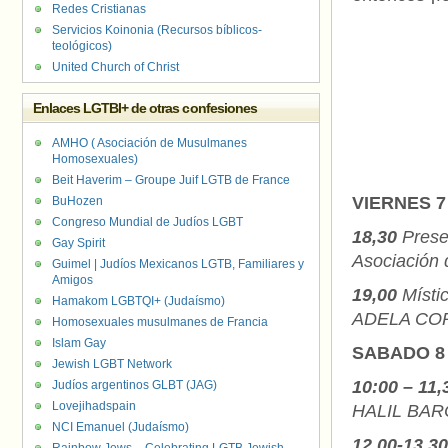
Redes Cristianas
Servicios Koinonia (Recursos bíblicos-
teológicos)
United Church of Christ
Enlaces LGTBI+ de otras confesiones
AMHO ( Asociación de Musulmanes
Homosexuales)
Beit Haverim – Groupe Juif LGTB de France
VIERNES 
BuHozen
Congreso Mundial de Judíos LGBT
18,30
Prese
Gay Spirit
Asociación 
Guimel | Judíos Mexicanos LGTB, Familiares y
Amigos
19,00
Místic
Hamakom LGBTQI+ (Judaísmo)
ADELA CORT
Homosexuales musulmanes de Francia
Islam Gay
SABADO 8
Jewish LGBT Network
10:00 – 11,
Judíos argentinos GLBT (JAG)
Lovejihadspain
HALIL BARCE
NCI Emanuel (Judaísmo)
12,00-13,3