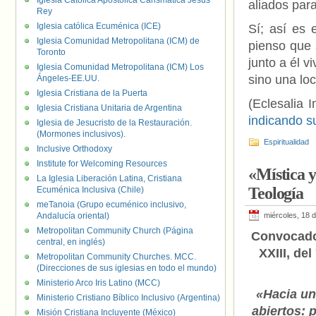
Iglesia Católica Apostólica Carismática Jesús
aliados para
Rey
Iglesia católica Ecuménica (ICE)
Sí; así es 
Iglesia Comunidad Metropolitana (ICM) de
pienso que 
Toronto
junto a él v
Iglesia Comunidad Metropolitana (ICM) Los
sino una lo
Ángeles-EE.UU.
Iglesia Cristiana de la Puerta
(Eclesalia I
Iglesia Cristiana Unitaria de Argentina
indicando s
Iglesia de Jesucristo de la Restauración.
(Mormones inclusivos).
Espiritualidad
Inclusive Orthodoxy
Institute for Welcoming Resources
«Mística 
La Iglesia Liberación Latina, Cristiana
Teología
Ecuménica Inclusiva (Chile)
meTanoia (Grupo ecuménico inclusivo,
Andalucía oriental)
miércoles, 18 d
Metropolitan Community Church (Página
Convocado
central, en inglés)
XXIII, de
Metropolitan Community Churches. MCC.
(Direcciones de sus iglesias en todo el mundo)
Ministerio Arco Iris Latino (MCC)
«Hacia un
Ministerio Cristiano Bíblico Inclusivo (Argentina)
abiertos: 
Misión Cristiana Incluyente (México)