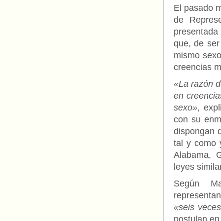
El pasado m
de Repres
presentada 
que, de ser
mismo sexo
creencias mo
«La razón d
en creencia
sexo»
, exp
con su enmi
dispongan d
tal y como 
Alabama, G
leyes simila
Según Ma
representan
«seis vece
postulan en