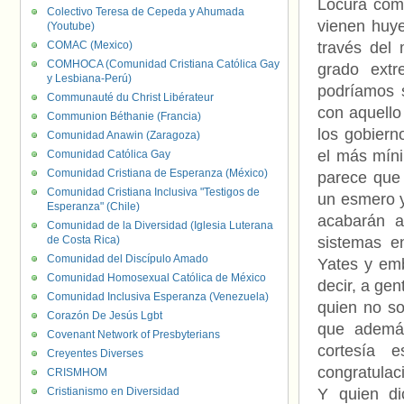
Locura como
Colectivo Teresa de Cepeda y Ahumada
vienen huye
(Youtube)
COMAC (Mexico)
través del
COMHOCA (Comunidad Cristiana Católica Gay
grado ext
y Lesbiana-Perú)
podríamos s
Communauté du Christ Libérateur
con aquello
Communion Béthanie (Francia)
los gobiern
Comunidad Anawin (Zaragoza)
el más míni
Comunidad Católica Gay
Comunidad Cristiana de Esperanza (México)
parece que
Comunidad Cristiana Inclusiva "Testigos de
un esmero y
Esperanza" (Chile)
acabarán a
Comunidad de la Diversidad (Iglesia Luterana
de Costa Rica)
sistemas e
Comunidad del Discípulo Amado
Yates y emb
Comunidad Homosexual Católica de México
decir, a gen
Comunidad Inclusiva Esperanza (Venezuela)
quien no so
Corazón De Jesús Lgbt
que ademá
Covenant Network of Presbyterians
cortesía 
Creyentes Diverses
congratulaci
CRISMHOM
Cristianismo en Diversidad
Y quien di