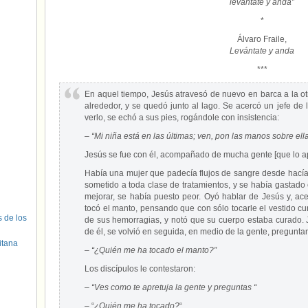
levántate y anda”
*
Álvaro Fraile,
Levántate y anda
***
En aquel tiempo, Jesús atravesó de nuevo en barca a la otr
alrededor, y se quedó junto al lago. Se acercó un jefe de 
verlo, se echó a sus pies, rogándole con insistencia:
–
“Mi niña está en las últimas; ven, pon las manos sobre ell
Jesús se fue con él, acompañado de mucha gente [que lo a
Había una mujer que padecía flujos de sangre desde hací
sometido a toda clase de tratamientos, y se había gastado 
mejorar, se había puesto peor. Oyó hablar de Jesús y, ace
tocó el manto, pensando que con sólo tocarle el vestido cu
s de los
de sus hemorragias, y notó que su cuerpo estaba curado. 
de él, se volvió en seguida, en medio de la gente, pregunta
itana
– “¿Quién me ha tocado el manto?”
Los discípulos le contestaron:
–
“Ves como te apretuja la gente y preguntas “
– “
¿Quién me ha tocado?
“