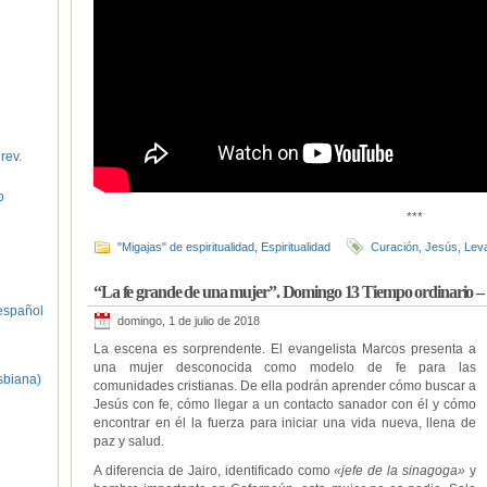
 rev.
o
***
"Migajas" de espiritualidad
,
Espiritualidad
Curación
,
Jesús
,
Lev
“La fe grande de una mujer”. Domingo 13 Tiempo ordinario – 
spañol
domingo, 1 de julio de 2018
La escena es sorprendente. El evangelista Marcos presenta a
una mujer desconocida como modelo de fe para las
sbiana)
comunidades cristianas. De ella podrán aprender cómo buscar a
Jesús con fe, cómo llegar a un contacto sanador con él y cómo
encontrar en él la fuerza para iniciar una vida nueva, llena de
paz y salud.
A diferencia de Jairo, identificado como
«jefe de la sinagoga»
y