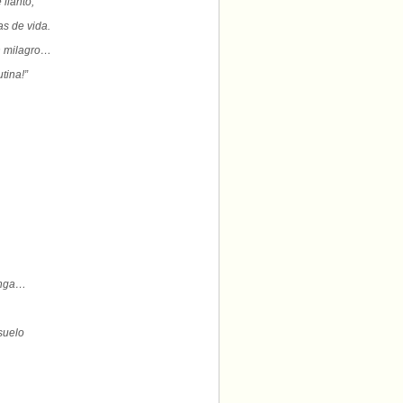
llanto,
s de vida.
n milagro…
tina!”
.
enga…
suelo