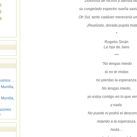
Dolorosa de nichos y aterida de 
5
su congelado espectro sueña savia
2
Oh Sol, tanto cadáver merecería u
9
¡Realízalo, dorada pupila matu
*
Rogelio Sinán
La hija de Jairo
***
“No tengas miedo
tú no te rindas
no pierdas la esperanza
guimos…
 Munilla,
No tengas miedo,
yo estoy contigo en lo que v
 Munilla,
y nada.
azones
No puede ni podrá el descon
o
retando a la esperanza.
Anda…