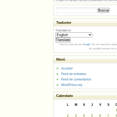
Buscar:
Traductor
Translate to:
* Servicio ofrecido por
Google
. No nos hacemos respo
los posibles errores en la
Menú
Acceder
Feed de entradas
Feed de comentarios
WordPress.org
Calendario
L
M
X
J
V
S
2
3
4
5
6
7