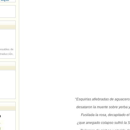
nsables de
 traducción.
“
Esquirlas afiebradas de aguacero,
desataron la muerte sobre yerba 
Fusilada la rosa, decapitado el
D
1
¿que anegado colapso sufrió la S
8