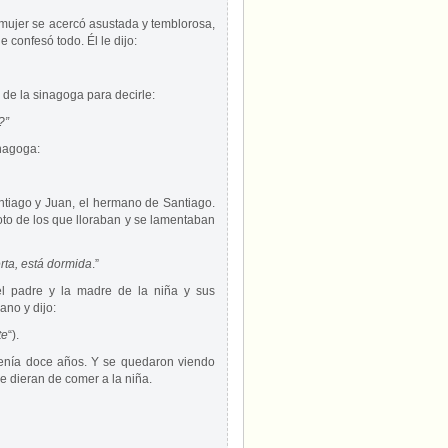
 mujer se acercó asustada y temblorosa,
 confesó todo. Él le dijo:
 de la sinagoga para decirle:
?”
inagoga:
tiago y Juan, el hermano de Santiago.
roto de los que lloraban y se lamentaban
rta, está dormida
.”
el padre y la madre de la niña y sus
ano y dijo:
te
“).
tenía doce años. Y se quedaron viendo
ue dieran de comer a la niña.