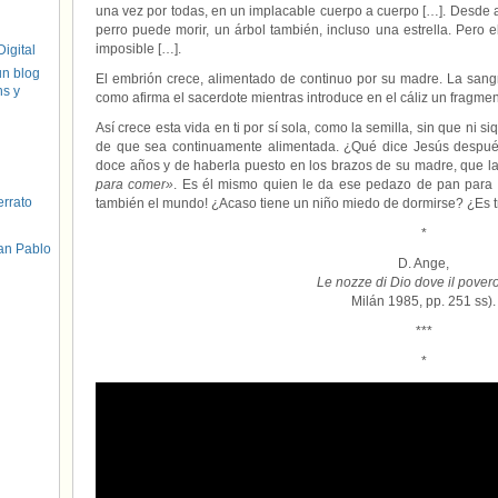
una vez por todas, en un implacable cuerpo a cuerpo […]. Desde a
perro puede morir, un árbol también, incluso una estrella. Pero
imposible […].
igital
un blog
El embrión crece, alimentado de continuo por su madre. La sangre
hs y
como afirma el sacerdote mientras introduce en el cáliz un fragment
Así crece esta vida en ti por sí sola, como la semilla, sin que ni s
de que sea continuamente alimentada. ¿Qué dice Jesús despu
doce años y de haberla puesto en los brazos de su madre, que l
para comer»
. Es él mismo quien le da ese pedazo de pan para 
errato
también el mundo! ¿Acaso tiene un niño miedo de dormirse? ¿Es t
*
an Pablo
D. Ange,
Le nozze di Dio dove il povero
Milán 1985, pp. 251 ss).
***
*