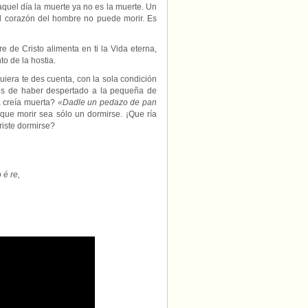
quel día la muerte ya no es la muerte. Un
 el corazón del hombre no puede morir. Es
 de Cristo alimenta en ti la Vida eterna,
o de la hostia.
iquiera te des cuenta, con la sola condición
és de haber despertado a la pequeña de
a creía muerta?
«Dadle un pedazo de pan
que morir sea sólo un dormirse. ¡Que ría
riste dormirse?
 é re,