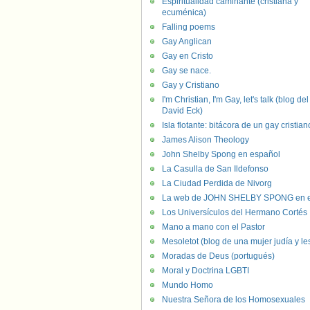
Espiritualidad caminante (cristiana y
ecuménica)
Falling poems
Gay Anglican
Gay en Cristo
Gay se nace.
Gay y Cristiano
I'm Christian, I'm Gay, let's talk (blog del
David Eck)
Isla flotante: bitácora de un gay cristian
James Alison Theology
John Shelby Spong en español
La Casulla de San Ildefonso
La Ciudad Perdida de Nivorg
La web de JOHN SHELBY SPONG en e
Los Universículos del Hermano Cortés
Mano a mano con el Pastor
Mesoletot (blog de una mujer judía y le
Moradas de Deus (portugués)
Moral y Doctrina LGBTI
Mundo Homo
Nuestra Señora de los Homosexuales