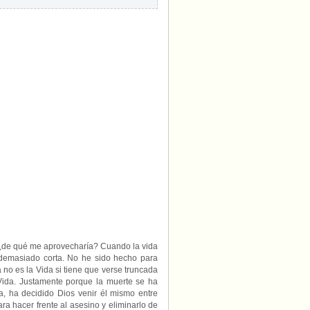
, ¿de qué me aprovecharía? Cuando la vida
 demasiado corta. No he sido hecho para
a no es la Vida si tiene que verse truncada
 Vida. Justamente porque la muerte se ha
a, ha decidido Dios venir él mismo entre
ara hacer frente al asesino y eliminarlo de