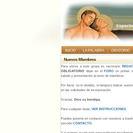
INICIO
LA PALABRA
ORATORIO
Nuevos Miembros
Para unirse a este grupo es necesario
REGIS
OBLIGATORIO
dejar en el
FORO
un primer m
saludo y presentación al resto de miembros.
Por favor, no lo olvidéis, ni tampoco indicar vues
en las solicitudes de incorporación.
Gracias.
Dios os bendiga.
Para cualquier duda,
VER INSTRUCCIONES
.
Puedes ponerte en contacto con nosotros a través
sección
CONTACTO
.
Y si quieres ayuda más personalizada escríbeno