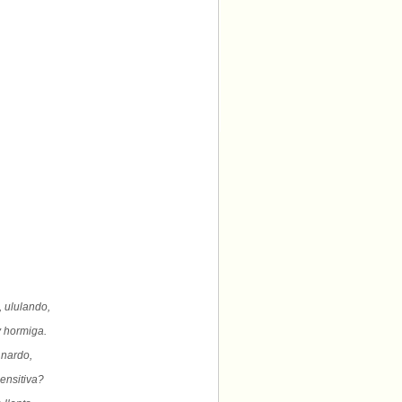
 ululando,
y hormiga.
 nardo,
ensitiva?