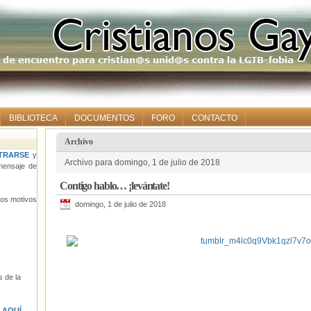
BIBLIOTECA
DOCUMENTOS
FORO
CONTACTO
Archivo
TRARSE
y
Archivo para domingo, 1 de julio de 2018
ensaje de
Contigo hablo… ¡levántate!
tros motivos
domingo, 1 de julio de 2018
 de la
s
AQUÍ