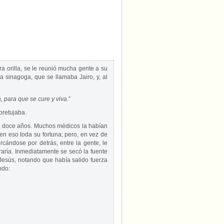
a orilla, se le reunió mucha gente a su
la sinagoga, que se llamaba Jairo, y, al
a, para que se cure y viva
.”
pretujaba.
a doce años. Muchos médicos la habían
en eso toda su fortuna; pero, en vez de
rcándose por detrás, entre la gente, le
raría. Inmediatamente se secó la fuente
Jesús, notando que había salido fuerza
ndo: