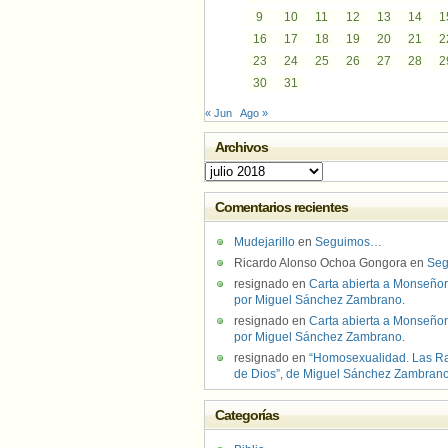
9
10
11
12
13
14
1
16
17
18
19
20
21
2
23
24
25
26
27
28
2
30
31
« Jun
Ago »
Archivos
Archivos
Comentarios recientes
Mudejarillo
en
Seguimos…
Ricardo Alonso Ochoa Gongora
en
Se
resignado
en
Carta abierta a Monseñor
por Miguel Sánchez Zambrano.
resignado
en
Carta abierta a Monseñor
por Miguel Sánchez Zambrano.
resignado
en
“Homosexualidad. Las R
de Dios”, de Miguel Sánchez Zambran
Categorías