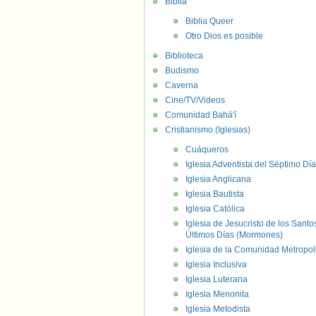
Biblia
Biblia Queer
Otro Dios es posible
Biblioteca
Budismo
Caverna
Cine/TV/Videos
Comunidad Bahá'í
Cristianismo (Iglesias)
Cuáqueros
Iglesia Adventista del Séptimo Día
Iglesia Anglicana
Iglesia Bautista
Iglesia Católica
Iglesia de Jesucristo de los Santo
Últimos Días (Mormones)
Iglesia de la Comunidad Metropol
Iglesia Inclusiva
Iglesia Luterana
Iglesia Menonita
Iglesia Metodista