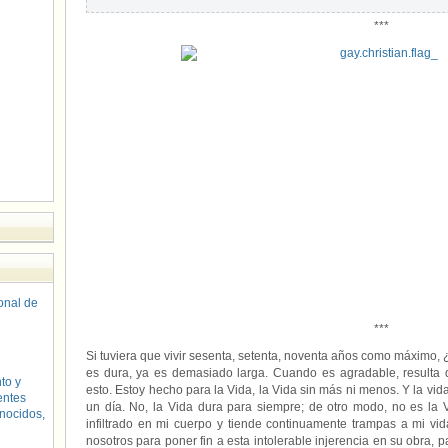
***
sonal de
***
Si tuviera que vivir sesenta, setenta, noventa años como máximo
es dura, ya es demasiado larga. Cuando es agradable, resulta
to y
esto. Estoy hecho para la Vida, la Vida sin más ni menos. Y la vid
entes
un día. No, la Vida dura para siempre; de otro modo, no es la
nocidos,
infiltrado en mi cuerpo y tiende continuamente trampas a mi vid
nosotros para poner fin a esta intolerable injerencia en su obra, p