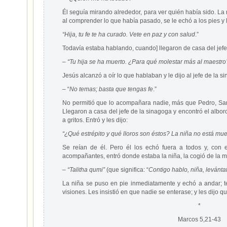
Él seguía mirando alrededor, para ver quién había sido. La
al comprender lo que había pasado, se le echó a los pies y le
“Hija, tu fe te ha curado. Vete en paz y con salud
.”
Todavía estaba hablando, cuando] llegaron de casa del jefe
– “Tu hija se ha muerto. ¿Para qué molestar más al maestro
Jesús alcanzó a oír lo que hablaban y le dijo al jefe de la s
– “
No temas; basta que tengas fe
.”
No permitió que lo acompañara nadie, más que Pedro, San
Llegaron a casa del jefe de la sinagoga y encontró el albo
a gritos. Entró y les dijo:
“¿Qué estrépito y qué lloros son éstos? La niña no está mue
Se reían de él. Pero él los echó fuera a todos y, con 
acompañantes, entró donde estaba la niña, la cogió de la m
–
“Talitha qumi”
(que significa: “
Contigo hablo, niña, levánta
La niña se puso en pie inmediatamente y echó a andar; 
visiones. Les insistió en que nadie se enterase; y les dijo q
*
Marcos 5,21-43