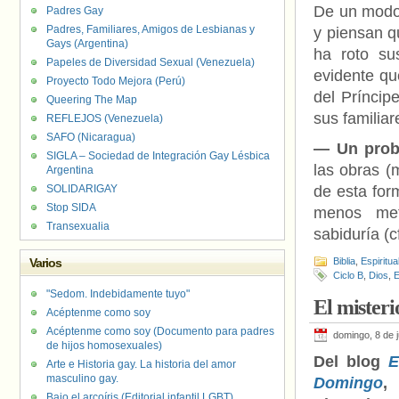
De un modo 
Padres Gay
Padres, Familiares, Amigos de Lesbianas y
y piensan q
Gays (Argentina)
ha roto su
Papeles de Diversidad Sexual (Venezuela)
evidente qu
Proyecto Todo Mejora (Perú)
del Príncip
Queering The Map
sus familia
REFLEJOS (Venezuela)
SAFO (Nicaragua)
— Un prob
SIGLA – Sociedad de Integración Gay Lésbica
las obras (
Argentina
SOLIDARIGAY
de esta for
Stop SIDA
menos met
Transexualia
sabiduría (c
Varios
Biblia
,
Espiritua
Ciclo B
,
Dios
,
E
"Sedom. Indebidamente tuyo"
El misteri
Acéptenme como soy
Acéptenme como soy (Documento para padres
domingo, 8 de j
de hijos homosexuales)
Del blog
E
Arte e Historia gay. La historia del amor
masculino gay.
Domingo
,
Bajo el arcoíris (Editorial infantil LGBT).