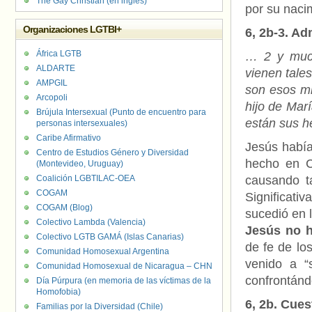
The Gay Christian (en inglés)
por su nacim
Organizaciones LGTBI+
6, 2b-3. A
África LGTB
… 2 y much
ALDARTE
vienen tale
AMPGIL
son esos mi
Arcopoli
hijo de Mar
Brújula Intersexual (Punto de encuentro para
están sus h
personas intersexuales)
Caribe Afirmativo
Jesús había
Centro de Estudios Género y Diversidad
hecho en C
(Montevideo, Uruguay)
Coalición LGBTILAC-OEA
causando t
COGAM
Significat
COGAM (Blog)
sucedió en 
Colectivo Lambda (Valencia)
Jesús no h
Colectivo LGTB GAMÁ (Islas Canarias)
de fe de lo
Comunidad Homosexual Argentina
venido a “
Comunidad Homosexual de Nicaragua – CHN
confrontánd
Día Púrpura (en memoria de las víctimas de la
Homofobia)
6, 2b. Cues
Familias por la Diversidad (Chile)