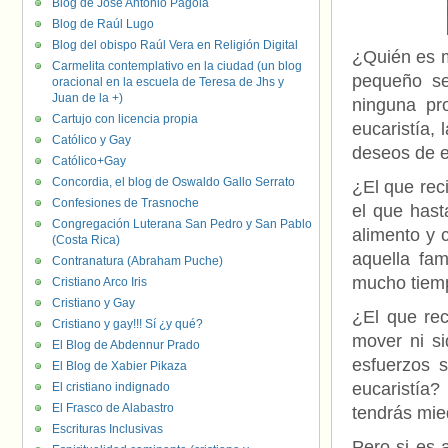
Blog de José Antonio Pagola
Blog de Raúl Lugo
Blog del obispo Raúl Vera en Religión Digital
¿Quién es m
Carmelita contemplativo en la ciudad (un blog
pequeño se
oracional en la escuela de Teresa de Jhs y
Juan de la +)
ninguna pr
Cartujo con licencia propia
eucaristía,
Católico y Gay
deseos de e
Católico+Gay
Concordia, el blog de Oswaldo Gallo Serrato
¿El que rec
Confesiones de Trasnoche
el que hast
Congregación Luterana San Pedro y San Pablo
alimento y c
(Costa Rica)
aquella fa
Contranatura (Abraham Puche)
mucho tiemp
Cristiano Arco Iris
Cristiano y Gay
¿El que re
Cristiano y gay!!! Sí ¿y qué?
mover ni si
El Blog de Abdennur Prado
esfuerzos 
El Blog de Xabier Pikaza
eucaristía?
El cristiano indignado
El Frasco de Alabastro
tendrás mi
Escrituras Inclusivas
Pero si es 