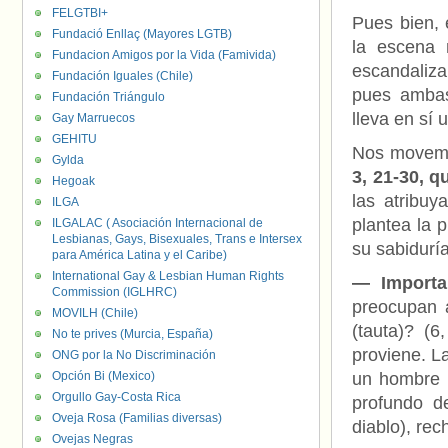
FELGTBI+
Pues bien, 
Fundació Enllaç (Mayores LGTB)
la escena 
Fundacion Amigos por la Vida (Famivida)
escandaliza
Fundación Iguales (Chile)
pues ambas
Fundación Triángulo
lleva en sí 
Gay Marruecos
GEHITU
Nos movemo
Gylda
3, 21-30, 
Hegoak
las atribu
ILGA
plantea la 
ILGALAC ( Asociación Internacional de
Lesbianas, Gays, Bisexuales, Trans e Intersex
su sabiduría
para América Latina y el Caribe)
International Gay & Lesbian Human Rights
— Importa
Commission (IGLHRC)
preocupan 
MOVILH (Chile)
(tauta)? (
No te prives (Murcia, España)
proviene. L
ONG por la No Discriminación
Opción Bi (Mexico)
un hombre r
Orgullo Gay-Costa Rica
profundo d
Oveja Rosa (Familias diversas)
diablo), re
Ovejas Negras