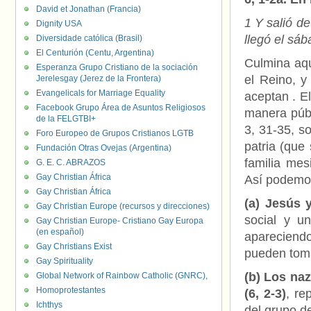
David et Jonathan (Francia)
1 Y salió de
Dignity USA
llegó el sá
Diversidade católica (Brasil)
El Centurión (Centu, Argentina)
Culmina aqu
Esperanza Grupo Cristiano de la sociación
el Reino, y
Jerelesgay (Jerez de la Frontera)
Evangelicals for Marriage Equality
aceptan . E
Facebook Grupo Área de Asuntos Religiosos
manera públ
de la FELGTBI+
3, 31-35, s
Foro Europeo de Grupos Cristianos LGTB
patria (que
Fundación Otras Ovejas (Argentina)
familia mes
G. E. C. ABRAZOS
Gay Christian África
Así podemos
Gay Christian África
(a) Jesús 
Gay Christian Europe (recursos y direcciones)
social y u
Gay Christian Europe- Cristiano Gay Europa
(en español)
apareciendo
Gay Christians Exist
pueden toma
Gay Spirituality
(b) Los naz
Global Network of Rainbow Catholic (GNRC),
Homoprotestantes
(6, 2-3)
, re
Ichthys
del grupo d