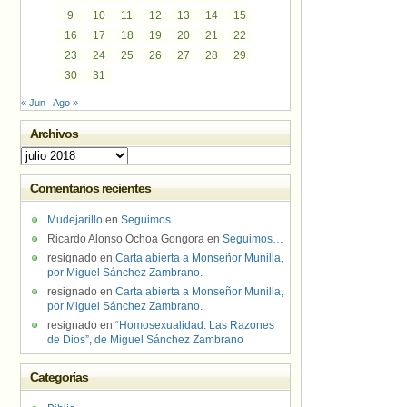
9
10
11
12
13
14
15
16
17
18
19
20
21
22
23
24
25
26
27
28
29
30
31
« Jun
Ago »
Archivos
Archivos
Comentarios recientes
Mudejarillo
en
Seguimos…
Ricardo Alonso Ochoa Gongora
en
Seguimos…
resignado
en
Carta abierta a Monseñor Munilla,
por Miguel Sánchez Zambrano.
resignado
en
Carta abierta a Monseñor Munilla,
por Miguel Sánchez Zambrano.
resignado
en
“Homosexualidad. Las Razones
de Dios”, de Miguel Sánchez Zambrano
Categorías