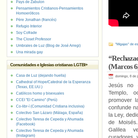
Pays de Zabulon
Pensamientos Cristianos-Pensamientos
Homoeróticos
Père Jonathan (francés)
Refugio Interior
Soy Cofrade
The Closet Professor
"Migajas" de es
Umbrales de Luz (Blog de José Arregi)
Una mirada gay
“Rechazad
Comunidades e Iglesias cristianas LGTBI+
(Marcos 6,
Casa de Luz (dejando huella)
domingo, 8 de j
Cathedral of Hope/Catedral de la Esperanza
Jesús no 
(Texas, EE.UU.)
Templo, o
Católicos homo y bisexuales
promover l
CCEI "El Camino" (Perú)
Co-libr-í (Comunidad Cristiana inclusiva)
confunde n
Colectivo San Lázaro (Málaga, España)
la Ley, dedi
Colectivo Teresa de Cepeda y Ahumada
de Moisés
(Facebook)
Galilea 
Colectivo Teresa de Cepeda y Ahumada
(Instagram)
curadores 