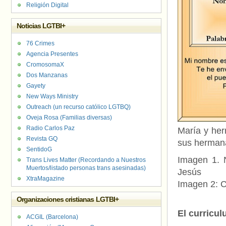
Religión Digital
Noticias LGTBI+
76 Crimes
Agencia Presentes
CromosomaX
Dos Manzanas
Gayety
New Ways Ministry
Outreach (un recurso católico LGTBQ)
Oveja Rosa (Familias diversas)
Radio Carlos Paz
María y he
Revista GQ
sus hermana
SentidoG
Imagen 1. N
Trans Lives Matter (Recordando a Nuestros
Muertos/listado personas trans asesinadas)
Jesús
XtraMagazine
Imagen 2: C
Organizaciones cristianas LGTBI+
El curricu
ACGIL (Barcelona)