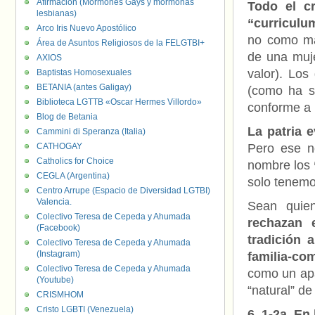
Afirmación (Mormones Gays y mormonas
Todo el c
lesbianas)
“curricul
Arco Iris Nuevo Apostólico
no como mae
Área de Asuntos Religiosos de la FELGTBI+
de una muje
AXIOS
valor). Los
Baptistas Homosexuales
BETANIA (antes Galigay)
(como ha s
Biblioteca LGTTB «Oscar Hermes Villordo»
conforme a u
Blog de Betania
La patria e
Cammini di Speranza (Italia)
CATHOGAY
Pero ese n
Catholics for Choice
nombre los
CEGLA (Argentina)
solo tenemos
Centro Arrupe (Espacio de Diversidad LGTBI)
Valencia.
Sean quie
Colectivo Teresa de Cepeda y Ahumada
rechazan 
(Facebook)
tradición 
Colectivo Teresa de Cepeda y Ahumada
(Instagram)
familia-co
Colectivo Teresa de Cepeda y Ahumada
como un apá
(Youtube)
“natural” de
CRISMHOM
Cristo LGBTI (Venezuela)
6, 1-2a. En