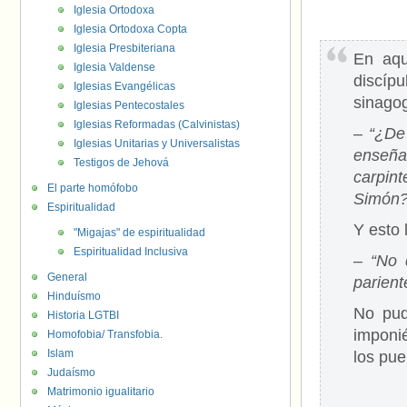
Iglesia Ortodoxa
Iglesia Ortodoxa Copta
Iglesia Presbiteriana
En aqu
Iglesia Valdense
discíp
Iglesias Evangélicas
sinagog
Iglesias Pentecostales
Iglesias Reformadas (Calvinistas)
– “¿De
Iglesias Unitarias y Universalistas
enseña
Testigos de Jehová
carpint
El parte homófobo
Simón?
Espiritualidad
Y esto 
"Migajas" de espiritualidad
Espiritualidad Inclusiva
– “No 
General
parient
Hinduísmo
No pud
Historia LGTBI
imponié
Homofobia/ Transfobia.
Islam
los pu
Judaísmo
Matrimonio igualitario