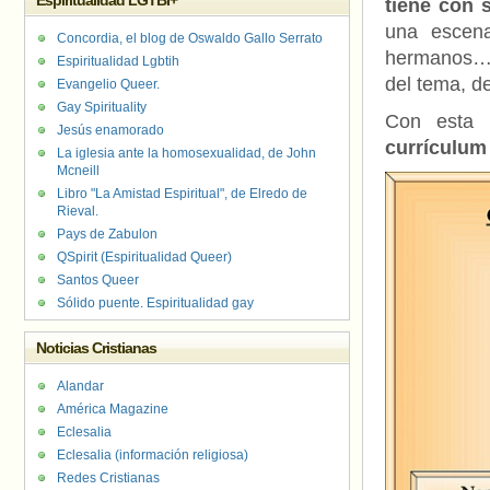
Espiritualidad LGTBI+
tiene con 
una escen
Concordia, el blog de Oswaldo Gallo Serrato
hermanos…?)
Espiritualidad Lgbtih
del tema, d
Evangelio Queer.
Gay Spirituality
Con esta 
Jesús enamorado
currículum
La iglesia ante la homosexualidad, de John
Mcneill
Libro "La Amistad Espiritual", de Elredo de
Rieval.
Pays de Zabulon
QSpirit (Espiritualidad Queer)
Santos Queer
Sólido puente. Espiritualidad gay
Noticias Cristianas
Alandar
América Magazine
Eclesalia
Eclesalia (información religiosa)
Redes Cristianas