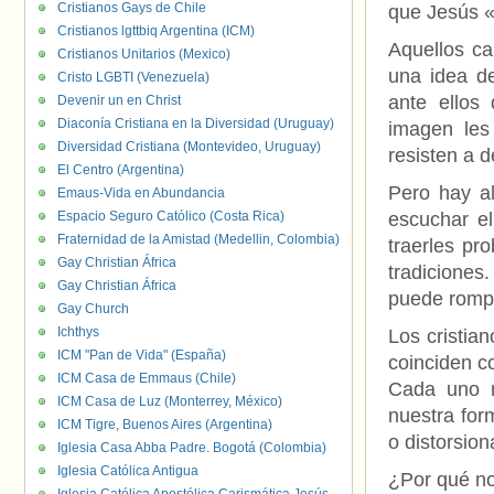
Cristianos Gays de Chile
que Jesús «
Cristianos lgttbiq Argentina (ICM)
Aquellos c
Cristianos Unitarios (Mexico)
una idea de
Cristo LGBTI (Venezuela)
ante ellos
Devenir un en Christ
Diaconía Cristiana en la Diversidad (Uruguay)
imagen les
Diversidad Cristiana (Montevideo, Uruguay)
resisten a d
El Centro (Argentina)
Pero hay al
Emaus-Vida en Abundancia
Espacio Seguro Católico (Costa Rica)
escuchar e
Fraternidad de la Amistad (Medellin, Colombia)
traerles pr
Gay Christian África
tradiciones
Gay Christian África
puede romper
Gay Church
Ichthys
Los cristia
ICM "Pan de Vida" (España)
coinciden co
ICM Casa de Emmaus (Chile)
Cada uno n
ICM Casa de Luz (Monterrey, México)
nuestra form
ICM Tigre, Buenos Aires (Argentina)
o distorsion
Iglesia Casa Abba Padre. Bogotá (Colombia)
Iglesia Católica Antigua
¿Por qué no