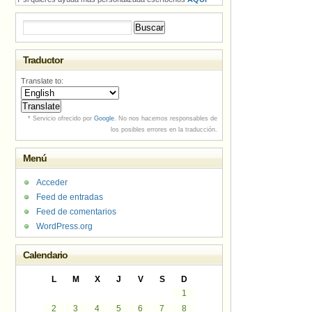
Buscar:
Traductor
Translate to:
* Servicio ofrecido por
Google
. No nos hacemos responsables de
los posibles errores en la traducción.
Menú
Acceder
Feed de entradas
Feed de comentarios
WordPress.org
Calendario
L
M
X
J
V
S
D
1
2
3
4
5
6
7
8