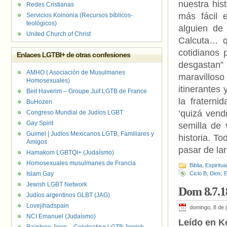
nuestra his
Redes Cristianas
más fácil 
Servicios Koinonia (Recursos bíblicos-
teológicos)
alguien de 
United Church of Christ
Calcuta… q
cotidianos 
Enlaces LGTBI+ de otras confesiones
desgastan” 
AMHO ( Asociación de Musulmanes
maravillos
Homosexuales)
itinerantes 
Beit Haverim – Groupe Juif LGTB de France
la fratern
BuHozen
‘quizá vend
Congreso Mundial de Judíos LGBT
Gay Spirit
semilla de 
Guimel | Judíos Mexicanos LGTB, Familiares y
historia. T
Amigos
pasar de la
Hamakom LGBTQI+ (Judaísmo)
Homosexuales musulmanes de Francia
Biblia
,
Espiritua
Islam Gay
Ciclo B
,
Dios
,
E
Jewish LGBT Network
Dom 8.7.1
Judíos argentinos GLBT (JAG)
Lovejihadspain
domingo, 8 de j
NCI Emanuel (Judaísmo)
Leído en K