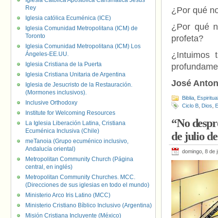
Iglesia Católica Apostólica Carismática Jesús
Rey
¿Por qué no
Iglesia católica Ecuménica (ICE)
¿Por qué n
Iglesia Comunidad Metropolitana (ICM) de
Toronto
profeta?
Iglesia Comunidad Metropolitana (ICM) Los
¿Intuimos 
Ángeles-EE.UU.
Iglesia Cristiana de la Puerta
profundamen
Iglesia Cristiana Unitaria de Argentina
José Anton
Iglesia de Jesucristo de la Restauración.
(Mormones inclusivos).
Biblia
,
Espiritua
Inclusive Orthodoxy
Ciclo B
,
Dios
,
E
Institute for Welcoming Resources
“No despre
La Iglesia Liberación Latina, Cristiana
Ecuménica Inclusiva (Chile)
de julio d
meTanoia (Grupo ecuménico inclusivo,
Andalucía oriental)
domingo, 8 de j
Metropolitan Community Church (Página
central, en inglés)
Metropolitan Community Churches. MCC.
(Direcciones de sus iglesias en todo el mundo)
Ministerio Arco Iris Latino (MCC)
Ministerio Cristiano Bíblico Inclusivo (Argentina)
Misión Cristiana Incluyente (México)