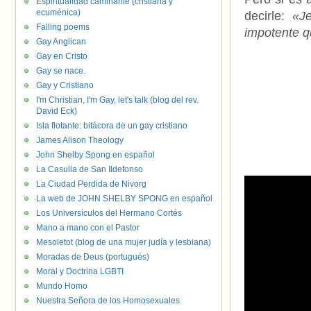
Espiritualidad caminante (cristiana y
ecuménica)
decirle:
«J
Falling poems
impotente q
Gay Anglican
Gay en Cristo
Gay se nace.
Gay y Cristiano
I'm Christian, I'm Gay, let's talk (blog del rev.
David Eck)
Isla flotante: bitácora de un gay cristiano
James Alison Theology
John Shelby Spong en español
La Casulla de San Ildefonso
La Ciudad Perdida de Nivorg
La web de JOHN SHELBY SPONG en español
Los Universículos del Hermano Cortés
Mano a mano con el Pastor
Mesoletot (blog de una mujer judía y lesbiana)
Moradas de Deus (portugués)
Moral y Doctrina LGBTI
Mundo Homo
Nuestra Señora de los Homosexuales