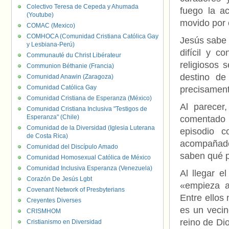
Colectivo Teresa de Cepeda y Ahumada
fuego la a
(Youtube)
movido por e
COMAC (Mexico)
COMHOCA (Comunidad Cristiana Católica Gay
Jesús sabe 
y Lesbiana-Perú)
difícil y co
Communauté du Christ Libérateur
religiosos s
Communion Béthanie (Francia)
destino de
Comunidad Anawin (Zaragoza)
Comunidad Católica Gay
precisament
Comunidad Cristiana de Esperanza (México)
Al parecer
Comunidad Cristiana Inclusiva "Testigos de
Esperanza" (Chile)
comentado e
Comunidad de la Diversidad (Iglesia Luterana
episodio c
de Costa Rica)
acompañado 
Comunidad del Discípulo Amado
saben qué p
Comunidad Homosexual Católica de México
Comunidad Inclusiva Esperanza (Venezuela)
Al llegar e
Corazón De Jesús Lgbt
«empieza a
Covenant Network of Presbyterians
Entre ellos
Creyentes Diverses
es un veci
CRISMHOM
reino de Di
Cristianismo en Diversidad