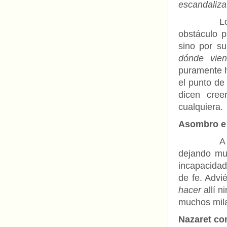
escandaliza
Lo curios
obstáculo p
sino por s
dónde vie
puramente h
el punto de
dicen cree
cualquiera.
Asombro e 
A Marcos 
dejando mu
incapacidad
de fe. Advi
hacer
allí n
muchos mil
Nazaret co