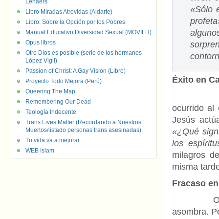
Lenaers
«Sólo e
Libro Miradas Atrevidas (Aldarte)
profet
Libro: Sobre la Opción por los Pobres.
algun
Manual Educativo Diversidad Sexual (MOVILH)
Opus libros
sorpre
Otro Dios es posible (serie de los hermanos
contor
López Vigil)
Passion of Christ: A Gay Vision (Libro)
Éxito en C
Proyecto Todo Mejora (Perú)
Queering The Map
Resulta i
Remembering Our Dead
ocurrido al
Teología Indecente
Jesús actúa
Trans Lives Matter (Recordando a Nuestros
Muertos/listado personas trans asesinadas)
«¿Qué signi
Tu vida va a mejorar
los espíri
WEB Islam
milagros de
misma tarde
Fracaso en
Otro sába
asombra. Pe