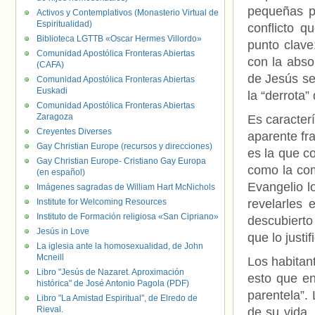
pequeñas p
Activos y Contemplativos (Monasterio Virtual de
Espiritualidad)
conflicto q
Biblioteca LGTTB «Oscar Hermes Villordo»
punto clave
Comunidad Apostólica Fronteras Abiertas
con la absol
(CAFA)
de Jesús se
Comunidad Apostólica Fronteras Abiertas
Euskadi
la “derrota”
Comunidad Apostólica Fronteras Abiertas
Zaragoza
Es caracterí
Creyentes Diverses
aparente fra
Gay Christian Europe (recursos y direcciones)
es la que c
Gay Christian Europe- Cristiano Gay Europa
como la co
(en español)
Evangelio l
Imágenes sagradas de William Hart McNichols
Institute for Welcoming Resources
revelarles 
Instituto de Formación religiosa «San Cipriano»
descubierto
Jesús in Love
que lo justi
La iglesia ante la homosexualidad, de John
Mcneill
Los habitan
Libro "Jesús de Nazaret. Aproximación
esto que en
histórica" de José Antonio Pagola (PDF)
parentela”.
Libro "La Amistad Espiritual", de Elredo de
Rieval.
de su vida,