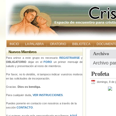
INICIO
LA PALABRA
ORATORIO
BIBLIOTECA
DOCUMENT
Nuevos Miembros
Archivo
Para unirse a este grupo es necesario
REGISTRARSE
y
OBLIGATORIO
dejar en el
FORO
un primer mensaje de
Archivo pa
saludo y presentación al resto de miembros.
Profeta
Por favor, no lo olvidéis, ni tampoco indicar vuestros motivos
en las solicitudes de incorporación.
domingo, 8 de j
Gracias.
Dios os bendiga.
Para cualquier duda,
VER INSTRUCCIONES
.
Puedes ponerte en contacto con nosotros a través de la
sección
CONTACTO
.
Y si quieres ayuda más personalizada escríbenos
AQUÍ