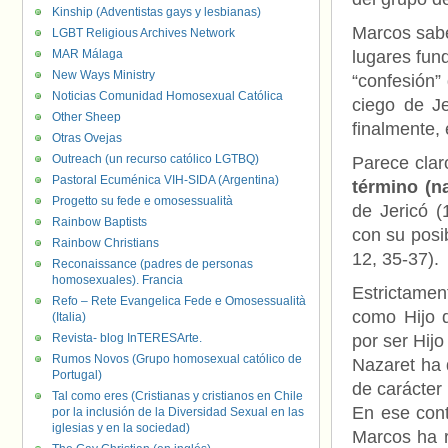
Kinship (Adventistas gays y lesbianas)
Marcos sabe
LGBT Religious Archives Network
MAR Málaga
lugares fund
New Ways Ministry
“confesión”
Noticias Comunidad Homosexual Católica
ciego de Je
Other Sheep
finalmente, 
Otras Ovejas
Outreach (un recurso católico LGTBQ)
Parece clar
Pastoral Ecuménica VIH-SIDA (Argentina)
término (n
Progetto su fede e omosessualità
de Jericó (
Rainbow Baptists
con su posi
Rainbow Christians
12, 35-37).
Reconaissance (padres de personas
homosexuales). Francia
Estrictamen
Refo – Rete Evangelica Fede e Omosessualità
como Hijo d
(Italia)
Revista- blog InTERESArte.
por ser Hijo
Rumos Novos (Grupo homosexual católico de
Nazaret ha 
Portugal)
de carácter 
Tal como eres (Cristianas y cristianos en Chile
En ese cont
por la inclusión de la Diversidad Sexual en las
iglesias y en la sociedad)
Marcos ha r