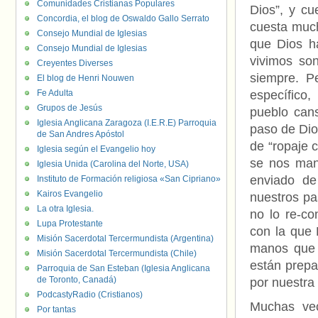
Comunidades Cristianas Populares
Dios”, y c
Concordia, el blog de Oswaldo Gallo Serrato
cuesta much
Consejo Mundial de Iglesias
que Dios h
Consejo Mundial de Iglesias
vivimos so
Creyentes Diverses
siempre. P
El blog de Henri Nouwen
Fe Adulta
específico,
Grupos de Jesús
pueblo cans
Iglesia Anglicana Zaragoza (I.E.R.E) Parroquia
paso de Dio
de San Andres Apóstol
de “ropaje 
Iglesia según el Evangelio hoy
se nos mani
Iglesia Unida (Carolina del Norte, USA)
enviado de
Instituto de Formación religiosa «San Cipriano»
Kairos Evangelio
nuestros pa
La otra Iglesia.
no lo re-c
Lupa Protestante
con la que
Misión Sacerdotal Tercermundista (Argentina)
manos que 
Misión Sacerdotal Tercermundista (Chile)
están prepa
Parroquia de San Esteban (Iglesia Anglicana
de Toronto, Canadá)
por nuestra 
PodcastyRadio (Cristianos)
Muchas ve
Por tantas