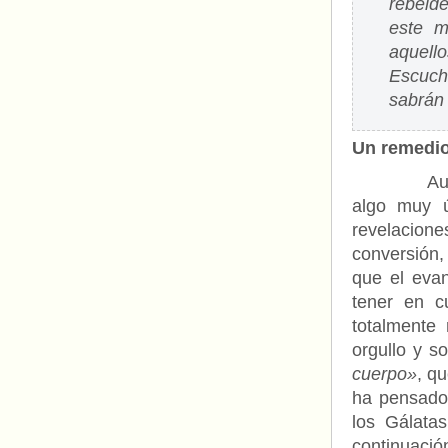
rebelde
este m
aquello
Escuch
sabrán
Un remedio 
Aunque sin
algo muy ú
revelacion
conversión,
que el evan
tener en c
totalmente
orgullo y s
cuerpo»
, q
ha pensado 
los Gálata
continuació