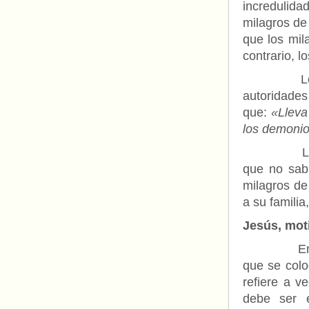
incredulida
milagros de
que los mil
contrario, lo
Los milag
autoridades
que:
«Lleva
los demoni
Los nazar
que no sabr
milagros de
a su familia
Jesús, mot
En griego,
que se colo
refiere a v
debe ser e