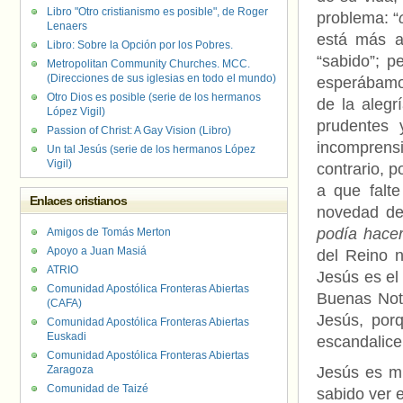
Libro "Otro cristianismo es posible", de Roger
problema: “
Lenaers
está más a
Libro: Sobre la Opción por los Pobres.
“sabido”; p
Metropolitan Community Churches. MCC.
(Direcciones de sus iglesias en todo el mundo)
esperábamos
Otro Dios es posible (serie de los hermanos
de la alegr
López Vigil)
prudentes 
Passion of Christ: A Gay Vision (Libro)
incomprensió
Un tal Jesús (serie de los hermanos López
Vigil)
contrario, p
a que falte
Enlaces cristianos
novedad de 
podía hacer
Amigos de Tomás Merton
Apoyo a Juan Masiá
del Reino n
ATRIO
Jesús es el
Comunidad Apostólica Fronteras Abiertas
Buenas Not
(CAFA)
Jesús, por
Comunidad Apostólica Fronteras Abiertas
Euskadi
escandalic
Comunidad Apostólica Fronteras Abiertas
Zaragoza
Jesús es m
Comunidad de Taizé
sabido ver 