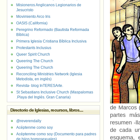
Misioneros Anglicanos Legionarios de
Jesucristo
Movimiento Arco Iris
OASIS (California)
Peregrino Reformado (Bautista Reformada
Bíblica)
Primera Iglesia Cristiana Bíblica Inclusiva
Protestants Inclusius
Queer Spirit Church
Queering The Church
Queering The Church
Reconciling Ministries Network (Iglesia
Metodista, en inglés)
Revista- blog InTERESArte.
St Sebastians Inclusive Church (Maspalomas
.Playa del Inglés. Gran Canaria)
de Marcos (
Directorio de Iglesias, recursos, libros....
partes má
@reverendally
resumen -ll
Acéptenme como soy
de cada un
Acéptenme como soy (Documento para padres
esquema, e
de hijos homosexuales)