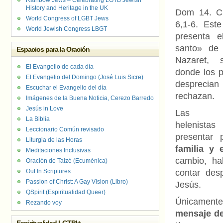
Rainbow Jews – Celebrating LGTB Jewish
History and Heritage in the UK
Dom 14. Ci
World Congress of LGBT Jews
6,1-6. Este
World Jewish Congress LBGT
presenta e
santo» de
Espacios para la Oración
Nazaret, s
El Evangelio de cada día
donde los p
El Evangelio del Domingo (José Luis Sicre)
despre
Escuchar el Evangelio del día
rechazan.
Imágenes de la Buena Noticia, Cerezo Barredo
Jesús in Love
Las bio
La Biblia
helenista
Leccionario Común revisado
presentar
Liturgia de las Horas
familia y 
Meditaciones Inclusivas
cambio, ha
Oración de Taizé (Ecuménica)
Out In Scriptures
contar des
Passion of Christ: A Gay Vision (Libro)
Jesús.
QSpirit (Espiritualidad Queer)
Únicament
Rezando voy
mensaje de