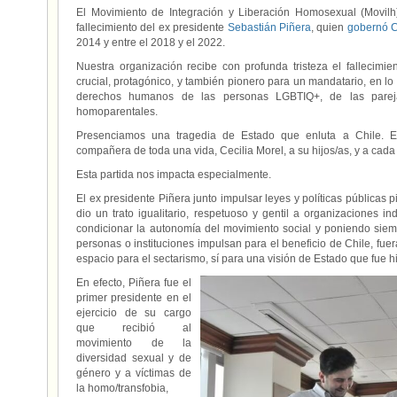
El Movimiento de Integración y Liberación Homosexual (Movilh
fallecimiento del ex presidente
Sebastián Piñera
, quien
gobernó C
2014 y entre el 2018 y el 2022.
Nuestra organización recibe con profunda tristeza el fallecimie
crucial, protagónico, y también pionero para un mandatario, en lo
derechos humanos de las personas LGBTIQ+, de las parej
homoparentales.
Presenciamos una tragedia de Estado que enluta a Chile. E
compañera de toda una vida, Cecilia Morel, a su hijos/as, y a cada
Esta partida nos impacta especialmente.
El ex presidente Piñera junto impulsar leyes y políticas públicas
dio un trato igualitario, respetuoso y gentil a organizaciones 
condicionar la autonomía del movimiento social y poniendo siem
personas o instituciones impulsan para el beneficio de Chile, fue
espacio para el sectarismo, sí para una visión de Estado que fue 
En efecto, Piñera fue el
primer presidente en el
ejercicio de su cargo
que recibió al
movimiento de la
diversidad sexual y de
género y a víctimas de
la homo/transfobia,