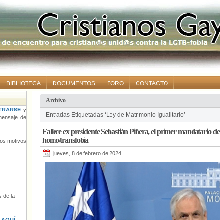
BIBLIOTECA
DOCUMENTOS
FORO
CONTACTO
Archivo
TRARSE
y
Entradas Etiquetadas ‘Ley de Matrimonio Igualitario’
ensaje de
Fallece ex presidente Sebastián Piñera, el primer mandatario de 
homo/transfobia
tros motivos
jueves, 8 de febrero de 2024
 de la
s
AQUÍ