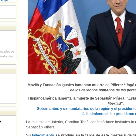
nsables de
 traducción.
Movilh y Fundación Iguales lamentan muerte de Piñera: “
Jugó u
de los derechos humanos de las per
Hispanoamérica lamenta la muerte de Sebastián Piñera: “
Esta
libertad”
.
Gobernantes y exmandatarios de la región y el president
fallecimiento del expresidente 
D
La ministra del Interior, Carolina Tohá, confirmó hace instantes l
Sebastián Piñera.
2
9
Su
fallecimiento
se produjo en la tarde de este martes 6 de f