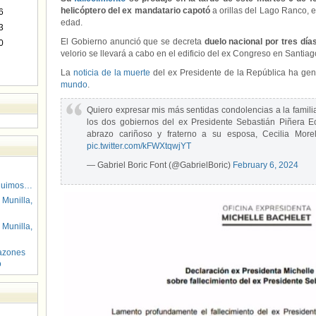
helicóptero del ex mandatario capotó
a orillas del Lago Ranco, 
6
edad.
3
El Gobierno anunció que se decreta
duelo nacional
por tres día
0
velorio se llevará a cabo en el edificio del ex Congreso en Santiag
La
noticia de la muerte
del ex Presidente de la República ha gen
mundo
.
Quiero expresar mis más sentidas condolencias a la famili
los dos gobiernos del ex Presidente Sebastián Piñera E
abrazo cariñoso y fraterno a su esposa, Cecilia More
pic.twitter.com/kFWXtqwjYT
— Gabriel Boric Font (@GabrielBoric)
February 6, 2024
guimos…
 Munilla,
 Munilla,
azones
o