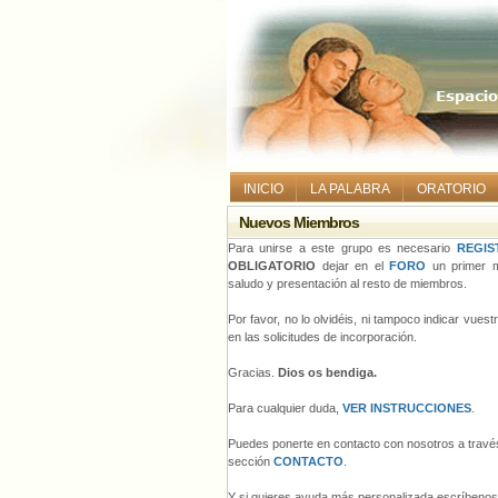
INICIO
LA PALABRA
ORATORIO
Nuevos Miembros
Para unirse a este grupo es necesario
REGIS
OBLIGATORIO
dejar en el
FORO
un primer m
saludo y presentación al resto de miembros.
Por favor, no lo olvidéis, ni tampoco indicar vues
en las solicitudes de incorporación.
Gracias.
Dios os bendiga.
Para cualquier duda,
VER INSTRUCCIONES
.
Puedes ponerte en contacto con nosotros a través
sección
CONTACTO
.
Y si quieres ayuda más personalizada escríbeno