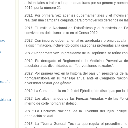
asistenciales a tratar a las personas trans por su género y nombre
2012, por la número 21
2011:
Por primera vez agentes gubernamentales y el movimien
realizan una campaña conjunta para promover los derechos de las
2011:
El Instituto Nacional de Estadísticas y el Ministerio de 
convivientes del mismo sexo en el Censo 2012.
2012:
Con impulso gubernamental es aprobada y promulgada la L
 rev.
la discriminación, incluyendo como categorías protegidas a la orie
o
2012
: Por primera vez un presidente de la República se reúne con
2012:
Es derogado el Reglamento de Medicina Preventiva de
asociaba a las diversidades con “perversiones sexuales”.
2012
: Por primera vez en la historia del país un presidente de 
homo/transfobia en su mensaje anual ante el Congreso Naciona
spañol
diversidad sexual y de género.
2012
: La Comandancia en Jefe del Ejército pide disculpas por la 
2012:
Los altos mandos de las Fuerzas Armadas y de las Policí
sbiana)
interno de corte homo/transfóbico.
2013:
La Encuesta Nacional de la Juventud del Injuv incluye
orientación sexual.
2013:
La “Norma General Técnica que regula el procedimiento