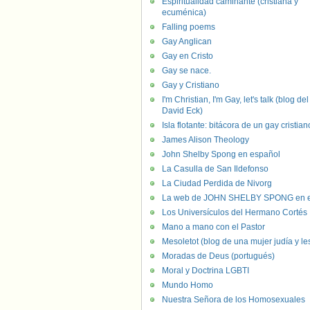
Espiritualidad caminante (cristiana y
ecuménica)
Falling poems
Gay Anglican
Gay en Cristo
Gay se nace.
Gay y Cristiano
I'm Christian, I'm Gay, let's talk (blog del
David Eck)
Isla flotante: bitácora de un gay cristian
James Alison Theology
John Shelby Spong en español
La Casulla de San Ildefonso
La Ciudad Perdida de Nivorg
La web de JOHN SHELBY SPONG en e
Los Universículos del Hermano Cortés
Mano a mano con el Pastor
Mesoletot (blog de una mujer judía y le
Moradas de Deus (portugués)
Moral y Doctrina LGBTI
Mundo Homo
Nuestra Señora de los Homosexuales