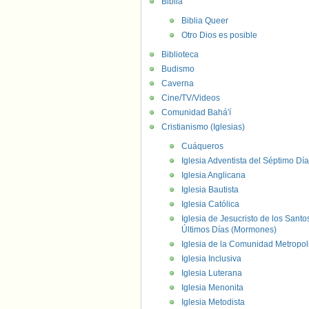
Biblia
Biblia Queer
Otro Dios es posible
Biblioteca
Budismo
Caverna
Cine/TV/Videos
Comunidad Bahá'í
Cristianismo (Iglesias)
Cuáqueros
Iglesia Adventista del Séptimo Día
Iglesia Anglicana
Iglesia Bautista
Iglesia Católica
Iglesia de Jesucristo de los Santo
Últimos Días (Mormones)
Iglesia de la Comunidad Metropol
Iglesia Inclusiva
Iglesia Luterana
Iglesia Menonita
Iglesia Metodista