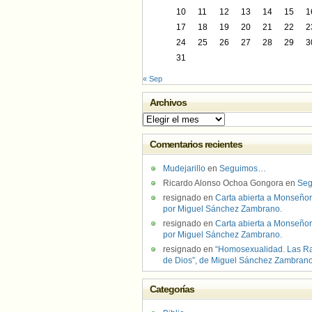
10
11
12
13
14
15
1
17
18
19
20
21
22
2
24
25
26
27
28
29
3
31
« Sep
Archivos
Archivos
Comentarios recientes
Mudejarillo
en
Seguimos…
Ricardo Alonso Ochoa Gongora
en
Se
resignado
en
Carta abierta a Monseñor
por Miguel Sánchez Zambrano.
resignado
en
Carta abierta a Monseñor
por Miguel Sánchez Zambrano.
resignado
en
“Homosexualidad. Las R
de Dios”, de Miguel Sánchez Zambran
Categorías