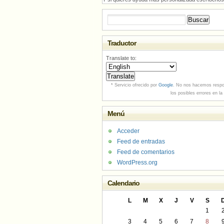
Buscar:
Traductor
Translate to:
* Servicio ofrecido por
Google
. No nos hacemos respo
los posibles errores en la
Menú
Acceder
Feed de entradas
Feed de comentarios
WordPress.org
Calendario
L
M
X
J
V
S
1
3
4
5
6
7
8