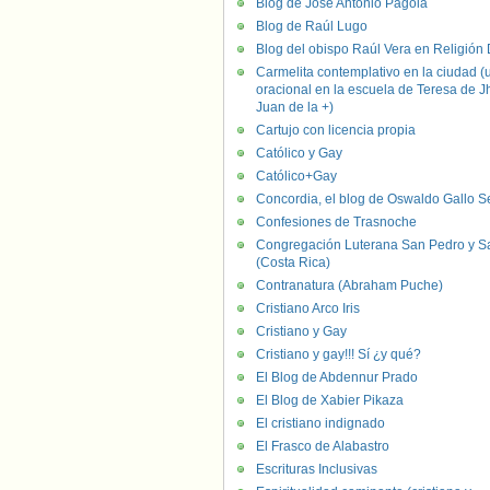
Blog de José Antonio Pagola
Blog de Raúl Lugo
Blog del obispo Raúl Vera en Religión D
Carmelita contemplativo en la ciudad (
oracional en la escuela de Teresa de J
Juan de la +)
Cartujo con licencia propia
Católico y Gay
Católico+Gay
Concordia, el blog de Oswaldo Gallo S
Confesiones de Trasnoche
Congregación Luterana San Pedro y S
(Costa Rica)
Contranatura (Abraham Puche)
Cristiano Arco Iris
Cristiano y Gay
Cristiano y gay!!! Sí ¿y qué?
El Blog de Abdennur Prado
El Blog de Xabier Pikaza
El cristiano indignado
El Frasco de Alabastro
Escrituras Inclusivas