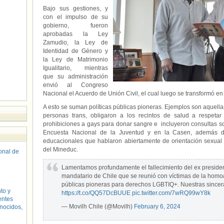
Bajo sus gestiones, y
con el impulso de su
gobierno, fueron
aprobadas la Ley
Zamudio, la Ley de
Identidad de Género y
la Ley de Matrimonio
Igualitario, mientras
que su administración
envió al Congreso
Nacional el Acuerdo de Unión Civil, el cual luego se transformó en 
A esto se suman políticas públicas pioneras. Ejemplos son aquella
personas trans, obligaron a los recintos de salud a respetar
prohibiciones a gays para donar sangre e incluyeron consultas s
Encuesta Nacional de la Juventud y en la Casen, además d
educacionales que hablaron abiertamente de orientación sexual e
del Mineduc.
sonal de
Lamentamos profundamente el fallecimiento del ex presiden
mandatario de Chile que se reunió con víctimas de la homo/t
públicas pioneras para derechos LGBTIQ+. Nuestras sincer
to y
https://t.co/QQ57DcBUUE
pic.twitter.com/7wRQ99wY8k
entes
— Movilh Chile (@Movilh)
February 6, 2024
nocidos,