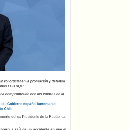
de
Chile
que
se
reunió
con
víctimas
de
la
homo/transfobia
n rol crucial en la promoción y defensa
sonas LGBTIQ+”
ba comprometido con los valores de la
e del Gobierno español lamentan el
de Chile
a muerte del ex Presidente de la República,
ebrero
,
a raíz de un accidente en que el