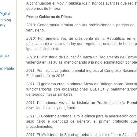
A continuación el Movilh publica los históricos avances que reg
gobiernos de Piñera
igital
Primer Gobierno de Piñera
un blog
hs y
2010:
Gendarmería termina con las prohibiciones a parejas del
venusterio.
2010:
Por primera vez un presidente de la República, en el
públicamente a crear una ley que regule las uniones de hecho 
igual o distinto sexo.
errato
2010
: El Ministerio de Educación lanza un Reglamento de Convive
violencia en las aulas, mencionando a la no discriminación por or
an Pablo
2011
: Por iniciativa gubernamental ingresa al Congreso Nacional 
Fue aprobado en 2015.
2011
: El gobierno crea la primera Mesa de Diálogo sobre Divers
funcionarios/as con organizaciones LGBTQ+ y parlamentarios/
generando mesas similares.
2011:
Por primera vez en la historia un Presidente de la Repú
diversidad sexual y de género.
2011:
El Gobierno aprueba la “Vía clínica para la adecuación cor
sexo físico e identidad de género”, el primer protocolo qu
procedimientos.
2011:
El Ministerio de Salud aprueba la circular número 34, media