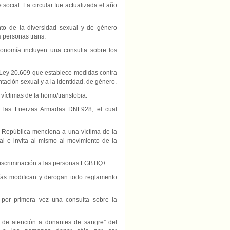
 social. La circular fue actualizada el año
to de la diversidad sexual y de género
 personas trans.
Economía incluyen una consulta sobre los
ey 20.609 que establece medidas contra
ntación sexual y a la identidad. de género.
 víctimas de la homo/transfobia.
 las Fuerzas Armadas DNL928, el cual
la República menciona a una víctima de la
l e invita al mismo al movimiento de la
discriminación a las personas LGBTIQ+.
as modifican y derogan todo reglamento
 por primera vez una consulta sobre la
 de atención a donantes de sangre” del