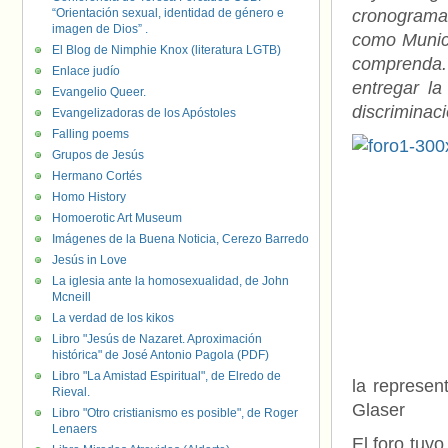
“Orientación sexual, identidad de género e
cronograma 
imagen de Dios” .
como Munici
El Blog de Nimphie Knox (literatura LGTB)
comprenda. 
Enlace judío
entregar l
Evangelio Queer.
discriminaci
Evangelizadoras de los Apóstoles
Falling poems
Grupos de Jesús
Hermano Cortés
Homo History
Homoerotic Art Museum
Imágenes de la Buena Noticia, Cerezo Barredo
Jesús in Love
La iglesia ante la homosexualidad, de John
Mcneill
La verdad de los kikos
Libro "Jesús de Nazaret. Aproximación
histórica" de José Antonio Pagola (PDF)
Libro "La Amistad Espiritual", de Elredo de
la represen
Rieval.
Glaser
Libro "Otro cristianismo es posible", de Roger
Lenaers
El foro tuv