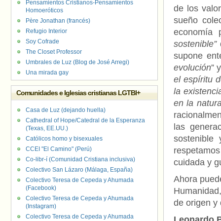
Pensamientos Cristianos-Pensamientos
de los valo
Homoeróticos
sueño cole
Père Jonathan (francés)
economía p
Refugio Interior
Soy Cofrade
sostenible”
q
The Closet Professor
supone ent
Umbrales de Luz (Blog de José Arregi)
evolución
” 
Una mirada gay
el espíritu 
la existenci
Comunidades e Iglesias cristianas LGTBI+
en la natur
Casa de Luz (dejando huella)
racionalment
Cathedral of Hope/Catedral de la Esperanza
las genera
(Texas, EE.UU.)
sostenible
Católicos homo y bisexuales
CCEI "El Camino" (Perú)
respetamos 
Co-libr-í (Comunidad Cristiana inclusiva)
cuidada y g
Colectivo San Lázaro (Málaga, España)
Ahora puede
Colectivo Teresa de Cepeda y Ahumada
(Facebook)
Humanidad, 
Colectivo Teresa de Cepeda y Ahumada
de origen y
(Instagram)
Colectivo Teresa de Cepeda y Ahumada
Leonardo B