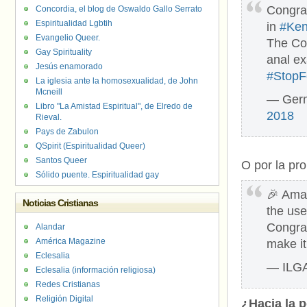
Congrat
Concordia, el blog de Oswaldo Gallo Serrato
Espiritualidad Lgbtih
in
#Ke
Evangelio Queer.
The Cou
Gay Spirituality
anal ex
Jesús enamorado
#StopF
La iglesia ante la homosexualidad, de John
Mcneill
— Ger
Libro "La Amistad Espiritual", de Elredo de
2018
Rieval.
Pays de Zabulon
QSpirit (Espiritualidad Queer)
Santos Queer
O por la pr
Sólido puente. Espiritualidad gay
🎉 Amaz
Noticias Cristianas
the use
Congrat
Alandar
América Magazine
make i
Eclesalia
— ILG
Eclesalia (información religiosa)
Redes Cristianas
Religión Digital
¿Hacia la 