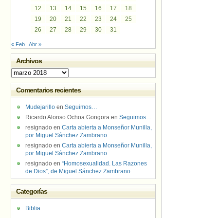
12
13
14
15
16
17
18
19
20
21
22
23
24
25
26
27
28
29
30
31
« Feb
Abr »
Archivos
Archivos
Comentarios recientes
Mudejarillo
en
Seguimos…
Ricardo Alonso Ochoa Gongora
en
Seguimos…
resignado
en
Carta abierta a Monseñor Munilla,
por Miguel Sánchez Zambrano.
resignado
en
Carta abierta a Monseñor Munilla,
por Miguel Sánchez Zambrano.
resignado
en
“Homosexualidad. Las Razones
de Dios”, de Miguel Sánchez Zambrano
Categorías
Biblia