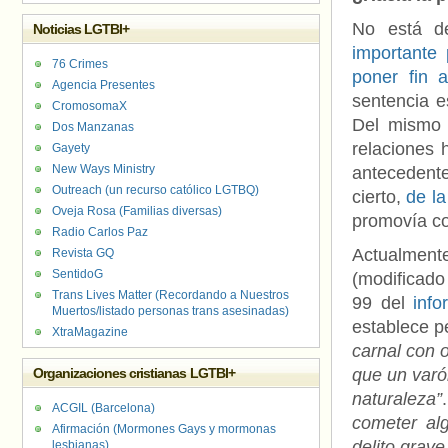
No está d
Noticias LGTBI+
importante
76 Crimes
poner fin 
Agencia Presentes
sentencia e
CromosomaX
Del mismo 
Dos Manzanas
relaciones 
Gayety
New Ways Ministry
antecedent
Outreach (un recurso católico LGTBQ)
cierto,
de l
Oveja Rosa (Familias diversas)
promovía co
Radio Carlos Paz
Actualment
Revista GQ
SentidoG
(modificado
Trans Lives Matter (Recordando a Nuestros
99 del
info
Muertos/listado personas trans asesinadas)
establece p
XtraMagazine
carnal con o
Organizaciones cristianas LGTBI+
que un varón
naturaleza”
ACGIL (Barcelona)
cometer alg
Afirmación (Mormones Gays y mormonas
delito grave
lesbianas)