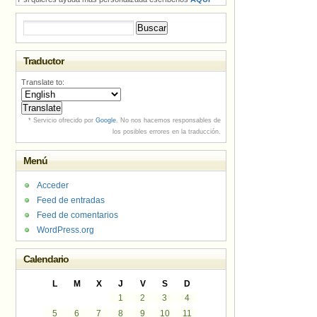
Buscar:
Traductor
Translate to:
* Servicio ofrecido por
Google
. No nos hacemos responsables de
los posibles errores en la traducción.
Menú
Acceder
Feed de entradas
Feed de comentarios
WordPress.org
Calendario
L
M
X
J
V
S
D
1
2
3
4
5
6
7
8
9
10
11