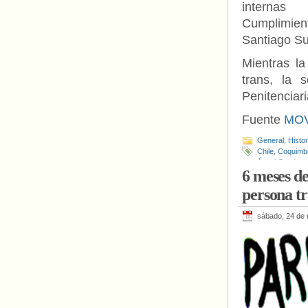
interna
Cumplimi
Santiago Su
Mientras la
trans, la 
Penitenciar
Fuente
MOV
General
,
Histo
Chile
,
Coquimb
Ángel Cuadros
6 meses de
persona t
sábado, 24 de