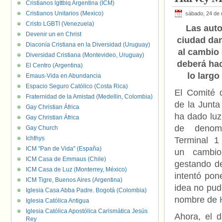
Cristianos lgttbiq Argentina (ICM)
Cristianos Unitarios (Mexico)
sábado, 24 de
Cristo LGBTI (Venezuela)
Las auto
Devenir un en Christ
ciudad dan
Diaconía Cristiana en la Diversidad (Uruguay)
al cambio
Diversidad Cristiana (Montevideo, Uruguay)
deberá hac
El Centro (Argentina)
lo largo
Emaus-Vida en Abundancia
Espacio Seguro Católico (Costa Rica)
El Comité 
Fraternidad de la Amistad (Medellin, Colombia)
de la Junta
Gay Christian África
ha dado luz
Gay Christian África
de denom
Gay Church
Ichthys
Terminal 1
ICM "Pan de Vida" (España)
un cambio
ICM Casa de Emmaus (Chile)
gestando d
ICM Casa de Luz (Monterrey, México)
intentó pon
ICM Tigre, Buenos Aires (Argentina)
idea no pud
Iglesia Casa Abba Padre. Bogotá (Colombia)
nombre de
Iglesia Católica Antigua
Iglesia Católica Apostólica Carismática Jesús
Ahora, el d
Rey