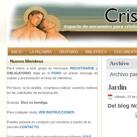
INICIO
LA PALABRA
ORATORIO
BIBLIOTECA
DOCUMENT
Nuevos Miembros
Archivo
Para unirse a este grupo es necesario
REGISTRARSE
y
OBLIGATORIO
dejar en el
FORO
un primer mensaje de
Archivo pa
saludo y presentación al resto de miembros.
Jardín
Por favor, no lo olvidéis, ni tampoco indicar vuestros motivos
en las solicitudes de incorporación.
sábado, 24 de
Gracias.
Dios os bendiga.
Del blog
No
Para cualquier duda,
VER INSTRUCCIONES
.
Puedes ponerte en contacto con nosotros a través de la
sección
CONTACTO
.
Y si quieres ayuda más personalizada escríbenos
AQUÍ