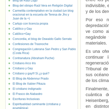
Blog de Raúl Lugo
indivisible,
Blog del obispo Raúl Vera en Religión Digital
Carmelita contemplativo en la ciudad (un blog
y de los de
oracional en la escuela de Teresa de Jhs y
Juan de la +)
Por eso no
Cartujo con licencia propia
depredación
Católico y Gay
ve como alg
Católico+Gay
negándole 
Concordia, el blog de Oswaldo Gallo Serrato
materiales.
Confesiones de Trasnoche
Congregación Luterana San Pedro y San Pablo
Es una ofe
(Costa Rica)
continuar 
Contranatura (Abraham Puche)
regeneració
Cristiano Arco Iris
Tribunal de
Cristiano y Gay
Cristiano y gay!!! Sí ¿y qué?
sus océanos
El Blog de Abdennur Prado
de los clima
El Blog de Xabier Pikaza
Finalmente
El cristiano indignado
El Frasco de Alabastro
cuántica d
Escrituras Inclusivas
Heisenberg,
Espiritualidad caminante (cristiana y
en distint
ecuménica)