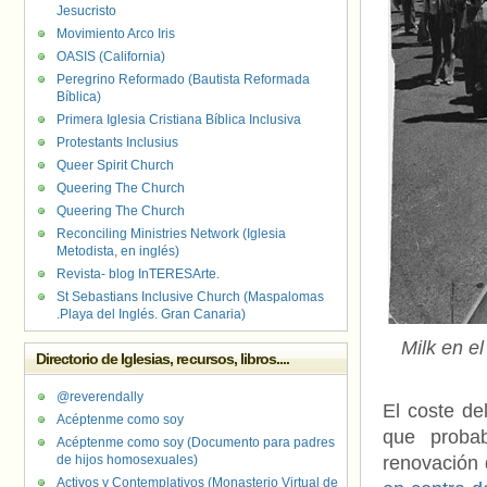
Jesucristo
Movimiento Arco Iris
OASIS (California)
Peregrino Reformado (Bautista Reformada
Bíblica)
Primera Iglesia Cristiana Bíblica Inclusiva
Protestants Inclusius
Queer Spirit Church
Queering The Church
Queering The Church
Reconciling Ministries Network (Iglesia
Metodista, en inglés)
Revista- blog InTERESArte.
St Sebastians Inclusive Church (Maspalomas
.Playa del Inglés. Gran Canaria)
Milk en e
Directorio de Iglesias, recursos, libros....
@reverendally
El coste d
Acéptenme como soy
que probab
Acéptenme como soy (Documento para padres
de hijos homosexuales)
renovación 
Activos y Contemplativos (Monasterio Virtual de