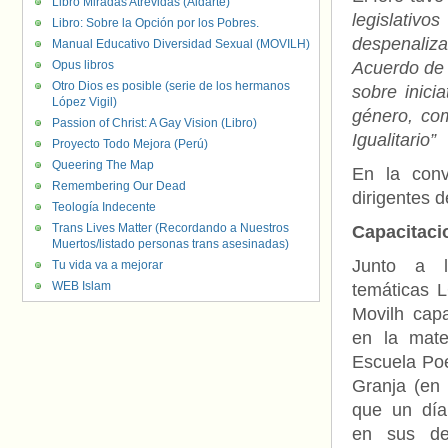
Libro Miradas Atrevidas (Aldarte)
legislati
Libro: Sobre la Opción por los Pobres.
despenaliza
Manual Educativo Diversidad Sexual (MOVILH)
Opus libros
Acuerdo de 
Otro Dios es posible (serie de los hermanos
sobre inici
López Vigil)
género, co
Passion of Christ: A Gay Vision (Libro)
Igualitario”
Proyecto Todo Mejora (Perú)
Queering The Map
En la conv
Remembering Our Dead
dirigentes d
Teología Indecente
Trans Lives Matter (Recordando a Nuestros
Capacitaci
Muertos/listado personas trans asesinadas)
Junto a l
Tu vida va a mejorar
WEB Islam
temáticas 
Movilh cap
en la mate
Escuela Po
Granja (en l
que un dí
en sus de