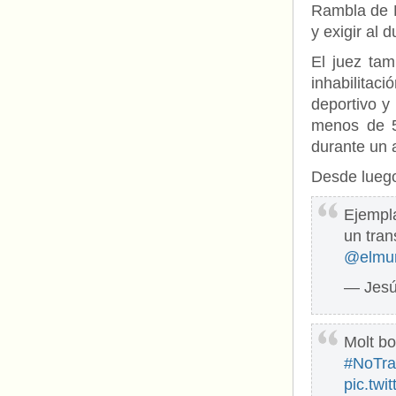
Rambla de Br
y exigir al 
El juez ta
inhabilitac
deportivo y
menos de 5
durante un 
Desde luego
Ejempla
un tra
@elmu
— Jesú
Molt bo
#NoTra
pic.tw