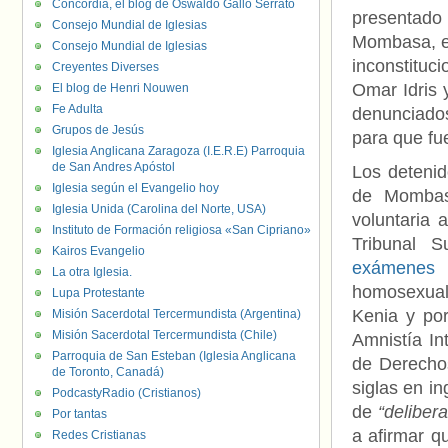
Concordia, el blog de Oswaldo Gallo Serrato
presentado
Consejo Mundial de Iglesias
Mombasa, e
Consejo Mundial de Iglesias
inconstituc
Creyentes Diverses
Omar Idris 
El blog de Henri Nouwen
Fe Adulta
denunciados
Grupos de Jesús
para que fu
Iglesia Anglicana Zaragoza (I.E.R.E) Parroquia
de San Andres Apóstol
Los detenido
Iglesia según el Evangelio hoy
de Mombas
Iglesia Unida (Carolina del Norte, USA)
voluntaria 
Instituto de Formación religiosa «San Cipriano»
Tribunal 
Kairos Evangelio
exámenes 
La otra Iglesia.
homosexuali
Lupa Protestante
Kenia y po
Misión Sacerdotal Tercermundista (Argentina)
Misión Sacerdotal Tercermundista (Chile)
Amnistía In
Parroquia de San Esteban (Iglesia Anglicana
de Derecho
de Toronto, Canadá)
siglas en i
PodcastyRadio (Cristianos)
de
“delibe
Por tantas
a afirmar 
Redes Cristianas