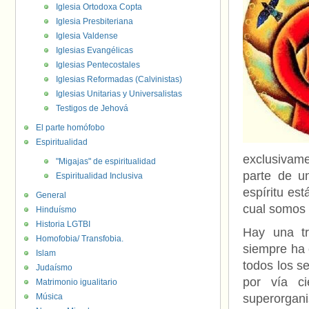
Iglesia Ortodoxa Copta
Iglesia Presbiteriana
Iglesia Valdense
Iglesias Evangélicas
Iglesias Pentecostales
Iglesias Reformadas (Calvinistas)
Iglesias Unitarias y Universalistas
Testigos de Jehová
El parte homófobo
Espiritualidad
exclusivam
"Migajas" de espiritualidad
parte de u
Espiritualidad Inclusiva
espíritu es
General
cual somos 
Hinduísmo
Historia LGTBI
Hay una tr
Homofobia/ Transfobia.
siempre ha 
Islam
todos los se
Judaísmo
por vía ci
Matrimonio igualitario
Música
superorgan