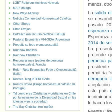
LGBT Religious Archives Network
menos, otro
MAR Málaga
La
salida d
New Ways Ministry
se desarro
Noticias Comunidad Homosexual Católica
Other Sheep
pasado 201
Otras Ovejas
esperanza 
Outreach (un recurso católico LGTBQ)
Esperanza 
Pastoral Ecuménica VIH-SIDA (Argentina)
2014 de se
Progetto su fede e omosessualità
ha present
Rainbow Baptists
pretende q
Rainbow Christians
perpetua pa
Reconaissance (padres de personas
homosexuales). Francia
president
Refo – Rete Evangelica Fede e Omosessualità
permitiría
“
(Italia)
derogaría 
Revista- blog InTERESArte.
aceptación 
Rumos Novos (Grupo homosexual católico de
Portugal)
este país
c
Tal como eres (Cristianas y cristianos en Chile
incriminar 
por la inclusión de la Diversidad Sexual en las
iglesias y en la sociedad)
lo hacen los
The Gay Christian (en inglés)
Fuente Cás