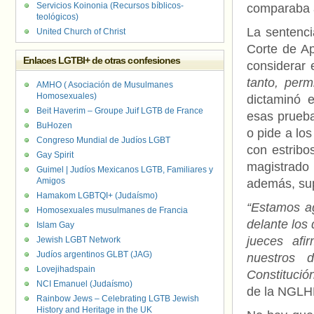
Servicios Koinonia (Recursos bíblicos-
comparaba 
teológicos)
La sentenci
United Church of Christ
Corte de Ap
Enlaces LGTBI+ de otras confesiones
considerar e
tanto, perm
AMHO ( Asociación de Musulmanes
Homosexuales)
dictaminó e
Beit Haverim – Groupe Juif LGTB de France
esas prueba
BuHozen
o pide a lo
Congreso Mundial de Judíos LGBT
con estribo
Gay Spirit
magistrado
Guimel | Judíos Mexicanos LGTB, Familiares y
Amigos
además, sup
Hamakom LGBTQI+ (Judaísmo)
“Estamos a
Homosexuales musulmanes de Francia
delante los
Islam Gay
jueces afi
Jewish LGBT Network
Judíos argentinos GLBT (JAG)
nuestros 
Lovejihadspain
Constitució
NCI Emanuel (Judaísmo)
de la NGL
Rainbow Jews – Celebrating LGTB Jewish
History and Heritage in the UK