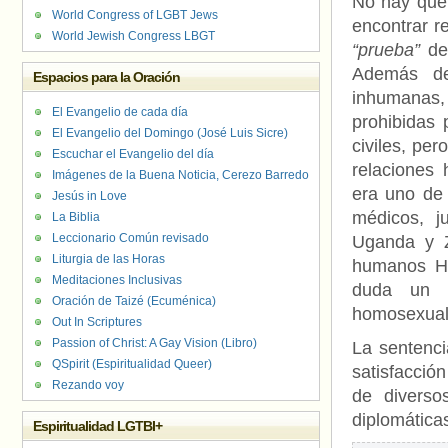
No hay que 
World Congress of LGBT Jews
encontrar r
World Jewish Congress LBGT
“prueba”
de 
Además d
Espacios para la Oración
inhumanas,
El Evangelio de cada día
prohibidas 
El Evangelio del Domingo (José Luis Sicre)
civiles, pe
Escuchar el Evangelio del día
relaciones 
Imágenes de la Buena Noticia, Cerezo Barredo
era uno de
Jesús in Love
médicos, j
La Biblia
Leccionario Común revisado
Uganda y Z
Liturgia de las Horas
humanos Hu
Meditaciones Inclusivas
duda un 
Oración de Taizé (Ecuménica)
homosexuale
Out In Scriptures
Passion of Christ: A Gay Vision (Libro)
La sentenci
QSpirit (Espiritualidad Queer)
satisfacció
Rezando voy
de diverso
diplomática
Espiritualidad LGTBI+