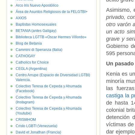
Arco Iris Nuevo Apostólico
Asimismo, e
Área de Asuntos Religiosos de la FELGTBI+
privado, co
AXIOS
otro varón a
Baptistas Homosexuales
BETANIA (antes Galigay)
un acto sim
Biblioteca LGTTB «Oscar Hermes Villordo»
grave y ser
Blog de Betania
Gobierno de
Cammini di Speranza (Italia)
595 persona
CATHOGAY
Catholics for Choice
Un pasado 
CEGLA (Argentina)
Kenia es un
Centro Arrupe (Espacio de Diversidad LGTBI)
Valencia.
minoría mus
Colectivo Teresa de Cepeda y Ahumada
las fuerza
(Facebook)
castiga la 
Colectivo Teresa de Cepeda y Ahumada
de hasta 1
(Instagram)
Colectivo Teresa de Cepeda y Ahumada
colonial br
(Youtube)
detención 
CRISMHOM
víctimas de
Cristo LGBTI (Venezuela)
dar ejemplo 
David et Jonathan (Francia)