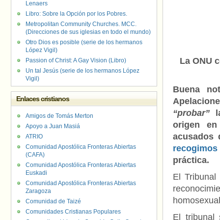
Lenaers
Libro: Sobre la Opción por los Pobres.
Metropolitan Community Churches. MCC.
(Direcciones de sus iglesias en todo el mundo)
Otro Dios es posible (serie de los hermanos
López Vigil)
La ONU c
Passion of Christ: A Gay Vision (Libro)
Un tal Jesús (serie de los hermanos López
Vigil)
Buena no
Enlaces cristianos
Apelacion
“probar”
la
Amigos de Tomás Merton
origen en
Apoyo a Juan Masiá
acusados 
ATRIO
Comunidad Apostólica Fronteras Abiertas
recogimos 
(CAFA)
práctica.
Comunidad Apostólica Fronteras Abiertas
Euskadi
El Tribuna
Comunidad Apostólica Fronteras Abiertas
reconocimi
Zaragoza
homosexual, 
Comunidad de Taizé
Comunidades Cristianas Populares
El tribuna