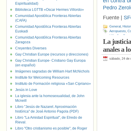
en contra 
Espiritualidad)
Pedro Zerol
Biblioteca LGTTB «Oscar Hermes Villordo»
Comunidad Apostólica Fronteras Abiertas
Fuente |
SF
(CAFA)
Comunidad Apostólica Fronteras Abiertas
General
,
Histo
Euskadi
Aeropuesto
,
Co
Milk
,
San Fran
Comunidad Apostólica Fronteras Abiertas
La justici
Zaragoza
anales a l
Creyentes Diverses
Gay Christian Europe (recursos y direcciones)
sábado, 24 de
Gay Christian Europe- Cristiano Gay Europa
(en español)
Imágenes sagradas de William Hart McNichols
Institute for Welcoming Resources
Instituto de Formación religiosa «San Cipriano»
Jesús in Love
La iglesia ante la homosexualidad, de John
Mcneill
Libro "Jesús de Nazaret. Aproximación
histórica" de José Antonio Pagola (PDF)
Libro "La Amistad Espiritual", de Elredo de
Rieval.
Libro "Otro cristianismo es posible", de Roger