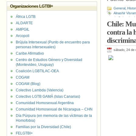
Organizaciones LGTBI+
General
,
Histo
Alnashir Visra
África LGTB
de Gais y Les
Chile: Mu
ALDARTE
George Maina N
Mombasa
,
Njer
AMPGIL
contra la 
Arcopoli
discrimin
Brújula Intersexual (Punto de encuentro para
personas intersexuales)
sábado, 24 de
Caribe Afirmativo
Centro de Estudios Género y Diversidad
(Montevideo, Uruguay)
Coalición LGBTILAC-OEA
COGAM
COGAM (Blog)
Colectivo Lambda (Valencia)
Colectivo LGTB GAMÁ (Islas Canarias)
Comunidad Homosexual Argentina
Comunidad Homosexual de Nicaragua – CHN
Día Púrpura (en memoria de las víctimas de la
Homofobia)
Familias por la Diversidad (Chile)
FELGTBI+