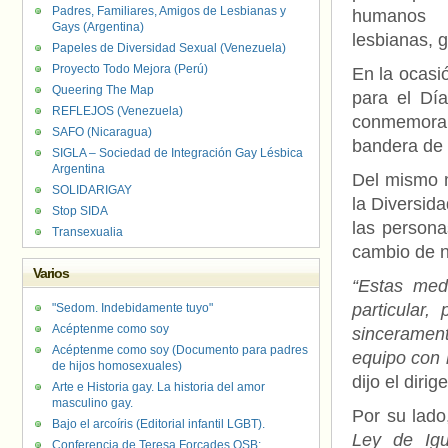
Padres, Familiares, Amigos de Lesbianas y
humanos
Gays (Argentina)
lesbianas, g
Papeles de Diversidad Sexual (Venezuela)
Proyecto Todo Mejora (Perú)
En la ocasi
Queering The Map
para el Día
REFLEJOS (Venezuela)
conmemora 
SAFO (Nicaragua)
bandera de l
SIGLA – Sociedad de Integración Gay Lésbica
Argentina
Del mismo m
SOLIDARIGAY
la Diversid
Stop SIDA
las persona
Transexualia
cambio de n
Varios
“Estas med
particular,
"Sedom. Indebidamente tuyo"
Acéptenme como soy
sincerament
Acéptenme como soy (Documento para padres
equipo con 
de hijos homosexuales)
dijo el diri
Arte e Historia gay. La historia del amor
masculino gay.
Por su lado
Bajo el arcoíris (Editorial infantil LGBT).
Ley de Ig
Conferencia de Teresa Forcades OSB: