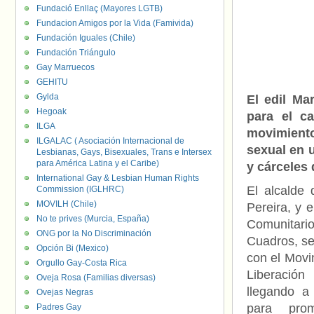
Fundació Enllaç (Mayores LGTB)
Fundacion Amigos por la Vida (Famivida)
Fundación Iguales (Chile)
Fundación Triángulo
Gay Marruecos
GEHITU
Gylda
El edil Ma
Hegoak
para el c
ILGA
movimient
ILGALAC ( Asociación Internacional de
sexual en 
Lesbianas, Gays, Bisexuales, Trans e Intersex
para América Latina y el Caribe)
y cárceles 
International Gay & Lesbian Human Rights
El alcalde
Commission (IGLHRC)
MOVILH (Chile)
Pereira, y e
No te prives (Murcia, España)
Comunita
ONG por la No Discriminación
Cuadros, se
Opción Bi (Mexico)
con el Movi
Orgullo Gay-Costa Rica
Liberación
Oveja Rosa (Familias diversas)
llegando a
Ovejas Negras
para pro
Padres Gay