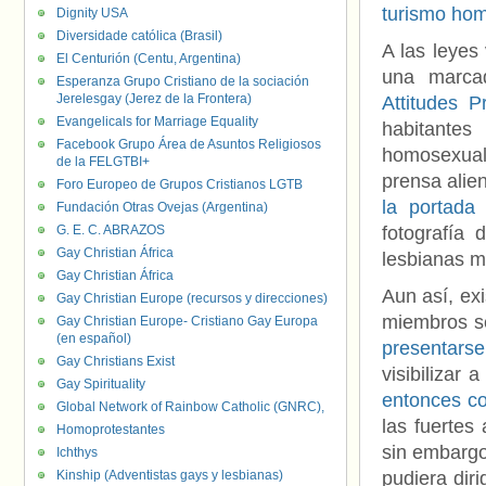
turismo ho
Dignity USA
Diversidade católica (Brasil)
A las leyes
El Centurión (Centu, Argentina)
una marca
Esperanza Grupo Cristiano de la sociación
Jerelesgay (Jerez de la Frontera)
Attitudes P
Evangelicals for Marriage Equality
habitantes
Facebook Grupo Área de Asuntos Religiosos
homosexuale
de la FELGTBI+
prensa alie
Foro Europeo de Grupos Cristianos LGTB
la portada
Fundación Otras Ovejas (Argentina)
G. E. C. ABRAZOS
fotografía
Gay Christian África
lesbianas m
Gay Christian África
Aun así, ex
Gay Christian Europe (recursos y direcciones)
miembros s
Gay Christian Europe- Cristiano Gay Europa
(en español)
presentars
Gay Christians Exist
visibilizar
Gay Spirituality
entonces c
Global Network of Rainbow Catholic (GNRC),
las fuertes
Homoprotestantes
sin embargo
Ichthys
Kinship (Adventistas gays y lesbianas)
pudiera dir