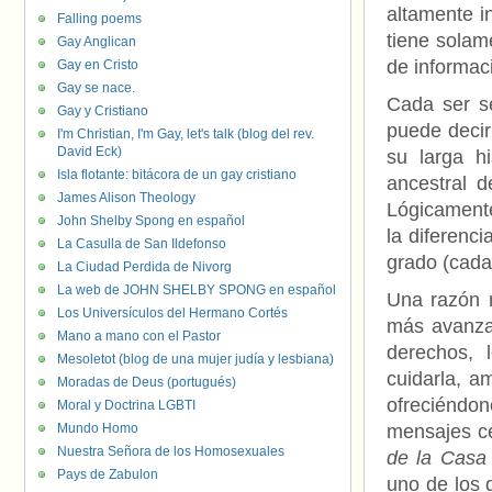
altamente i
Falling poems
tiene solam
Gay Anglican
de informaci
Gay en Cristo
Gay se nace.
Cada ser s
Gay y Cristiano
puede decir 
I'm Christian, I'm Gay, let's talk (blog del rev.
David Eck)
su larga h
Isla flotante: bitácora de un gay cristiano
ancestral de
James Alison Theology
Lógicamente,
John Shelby Spong en español
la diferenci
La Casulla de San Ildefonso
grado (cada
La Ciudad Perdida de Nivorg
La web de JOHN SHELBY SPONG en español
Una razón m
Los Universículos del Hermano Cortés
más avanzad
Mano a mano con el Pastor
derechos, 
Mesoletot (blog de una mujer judía y lesbiana)
cuidarla, a
Moradas de Deus (portugués)
ofreciéndon
Moral y Doctrina LGBTI
Mundo Homo
mensajes ce
Nuestra Señora de los Homosexuales
de la Casa
Pays de Zabulon
uno de los 