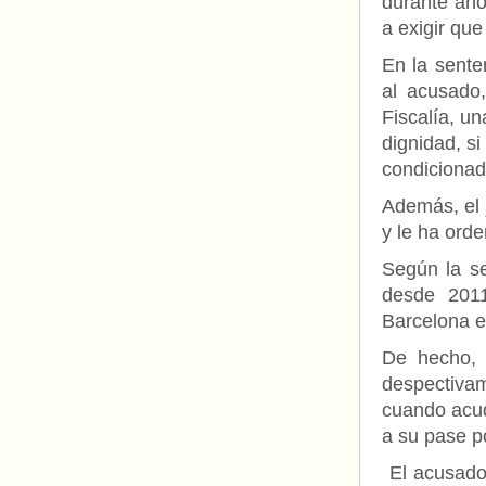
durante año
a exigir que
En la sente
al acusado
Fiscalía, un
dignidad, s
condicionad
Además, el 
y le ha ord
Según la se
desde 2011
Barcelona e
De hecho, 
despectiva
cuando acud
a su pase po
El acusado 