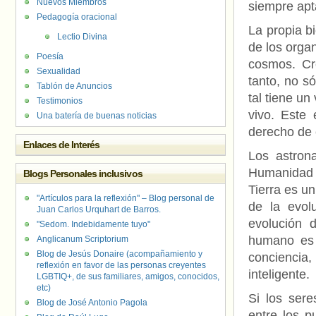
Nuevos Miembros
siempre apt
Pedagogía oracional
La propia bi
Lectio Divina
de los orga
Poesía
cosmos. Cre
Sexualidad
tanto, no s
Tablón de Anuncios
tal tiene un
Testimonios
vivo. Este 
Una batería de buenas noticias
derecho de e
Enlaces de Interés
Los astrona
Humanidad 
Blogs Personales inclusivos
Tierra es u
"Artículos para la reflexión" – Blog personal de
de la evol
Juan Carlos Urquhart de Barros.
evolución 
"Sedom. Indebidamente tuyo"
humano es 
Anglicanum Scriptorium
Blog de Jesús Donaire (acompañamiento y
conciencia,
reflexión en favor de las personas creyentes
inteligente.
LGBTIQ+, de sus familiares, amigos, conocidos,
etc)
Si los ser
Blog de José Antonio Pagola
entre los p