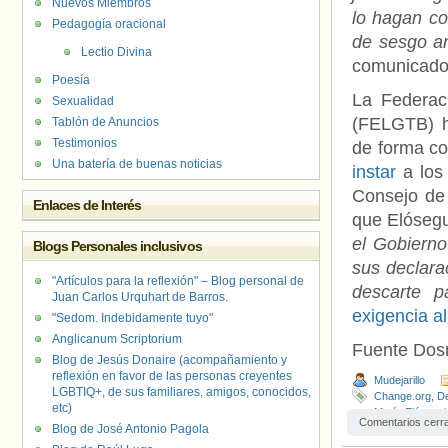
Nuevos Miembros
lo hagan co
Pedagogía oracional
de sesgo an
Lectio Divina
comunicado
Poesía
La Federac
Sexualidad
(FELGTB) h
Tablón de Anuncios
Testimonios
de forma co
Una batería de buenas noticias
instar
a los 
Consejo de
Enlaces de Interés
que Elósegu
el Gobierno
Blogs Personales inclusivos
sus declara
"Artículos para la reflexión" – Blog personal de
descarte p
Juan Carlos Urquhart de Barros.
exigencia a
"Sedom. Indebidamente tuyo"
Anglicanum Scriptorium
Fuente Do
Blog de Jesús Donaire (acompañamiento y
reflexión en favor de las personas creyentes
Mudejarillo
LGBTIQ+, de sus familiares, amigos, conocidos,
Change.org
,
De
etc)
María Elósegui
Comentarios cerr
Blog de José Antonio Pagola