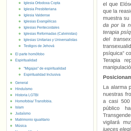
Iglesia Ortodoxa Copta
el que Elós
Iglesia Presbiteriana
que la reas
Iglesia Valdense
muestra su 
Iglesias Evangélicas
da por la 
Iglesias Pentecostales
terapia psíq
Iglesias Reformadas (Calvinistas)
del transe
Iglesias Unitarias y Universalistas
transexuali
Testigos de Jehová
psíquica” c
El parte homófobo
Terapia re
Espiritualidad
manipulació
"Migajas" de espiritualidad
Espiritualidad Inclusiva
Posicionam
General
La alarma p
Hinduísmo
nuestras fr
Historia LGTBI
a casi 500
Homofobia/ Transfobia.
Islam
público h
Judaísmo
Transgende
Matrimonio igualitario
vigilará m
Música
jueces eleg