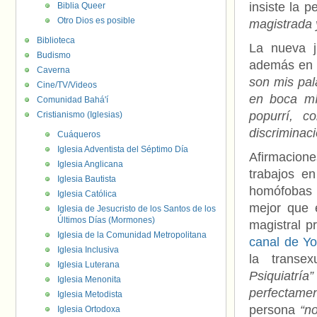
insiste la p
Biblia Queer
Otro Dios es posible
magistrada y
Biblioteca
La nueva j
Budismo
además en 
Caverna
son mis pal
Cine/TV/Videos
en boca mí
Comunidad Bahá'í
popurrí, 
Cristianismo (Iglesias)
discriminaci
Cuáqueros
Iglesia Adventista del Séptimo Día
Afirmacione
Iglesia Anglicana
trabajos e
Iglesia Bautista
homófobas 
Iglesia Católica
mejor que 
Iglesia de Jesucristo de los Santos de los
Últimos Días (Mormones)
magistral 
Iglesia de la Comunidad Metropolitana
canal de Y
Iglesia Inclusiva
la transe
Iglesia Luterana
Psiquiatría”
Iglesia Menonita
perfectame
Iglesia Metodista
persona
“n
Iglesia Ortodoxa