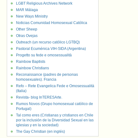
LGBT Religious Archives Network
MAR Málaga
New Ways Ministry
Noticias Comunidad Homosexual Católica
Other Sheep
Otras Ovejas
Outreach (un recurso católico LGTBQ)
Pastoral Ecuménica VIH-SIDA (Argentina)
Progetto su fede e omosessualità
Rainbow Baptists
Rainbow Christians
Reconaissance (padres de personas
homosexuales). Francia
Refo – Rete Evangelica Fede e Omosessualità
(Italia)
Revista- blog InTERESArte.
Rumos Novos (Grupo homosexual católico de
Portugal)
Tal como eres (Cristianas y cristianos en Chile
por la inclusión de la Diversidad Sexual en las
iglesias y en la sociedad)
The Gay Christian (en inglés)