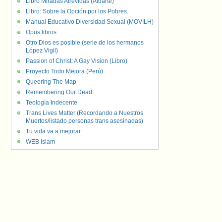
Libro Miradas Atrevidas (Aldarte)
Libro: Sobre la Opción por los Pobres.
Manual Educativo Diversidad Sexual (MOVILH)
Opus libros
Otro Dios es posible (serie de los hermanos
López Vigil)
Passion of Christ: A Gay Vision (Libro)
Proyecto Todo Mejora (Perú)
Queering The Map
Remembering Our Dead
Teología Indecente
Trans Lives Matter (Recordando a Nuestros
Muertos/listado personas trans asesinadas)
Tu vida va a mejorar
WEB Islam