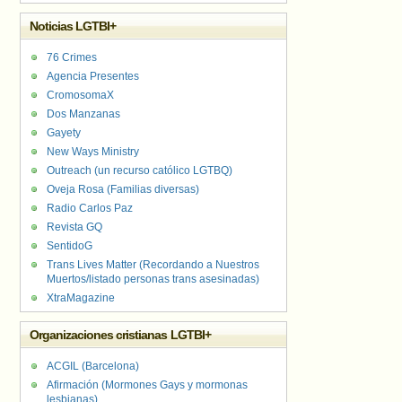
Noticias LGTBI+
76 Crimes
Agencia Presentes
CromosomaX
Dos Manzanas
Gayety
New Ways Ministry
Outreach (un recurso católico LGTBQ)
Oveja Rosa (Familias diversas)
Radio Carlos Paz
Revista GQ
SentidoG
Trans Lives Matter (Recordando a Nuestros
Muertos/listado personas trans asesinadas)
XtraMagazine
Organizaciones cristianas LGTBI+
ACGIL (Barcelona)
Afirmación (Mormones Gays y mormonas
lesbianas)