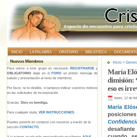
INICIO
LA PALABRA
ORATORIO
BIBLIOTECA
DOCUMENT
Nuevos Miembros
Inicio
>
Gener
dimisión: “Que
Para unirse a este grupo es necesario
REGISTRARSE
y
María Elós
OBLIGATORIO
dejar en el
FORO
un primer mensaje de
saludo y presentación al resto de miembros.
dimisión: 
eso es irr
Por favor, no lo olvidéis, ni tampoco indicar vuestros motivos
en las solicitudes de incorporación.
lunes, 12 de f
Gracias.
Dios os bendiga.
María Elós
Para cualquier duda,
VER INSTRUCCIONES
.
posicio
Confidenci
Puedes ponerte en contacto con nosotros a través de la
sección
CONTACTO
.
desafiant
cuando se
Y si quieres ayuda más personalizada escríbenos
AQUÍ