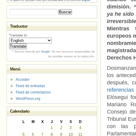
dimisión.
Buscar:
ya he sido
irreversibl
Traductor
Mientras 
europeos m
Translate to:
nombram
magistrad
* Servicio ofrecido por
Google
. No nos hacemos responsables de
Derechos 
los posibles errores en la traducción.
Dosmanza
Menú
los antece
Acceder
después, 
Feed de entradas
referenci
Feed de comentarios
Elósegui f
WordPress.org
Mariano Ra
Calendario
Consejo de
Tribunal Eu
L
M
X
J
V
S
D
con las p
1
2
3
4
Parlamenta
5
6
7
8
9
10
11