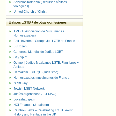
Servicios Koinonia (Recursos bíblicos-
teológicos)
United Church of Christ
Enlaces LGTBI+ de otras confesiones
AMHO ( Asociación de Musulmanes
Homosexuales)
Beit Haverim – Groupe Juif LGTB de France
BuHozen
Congreso Mundial de Judíos LGBT
Gay Spirit
Guimel | Judíos Mexicanos LGTB, Familiares y
Amigos
Hamakom LGBTQI+ (Judaísmo)
Homosexuales musulmanes de Francia
Islam Gay
Jewish LGBT Network
Judíos argentinos GLBT (JAG)
Lovejihadspain
NCI Emanuel (Judaísmo)
Rainbow Jews – Celebrating LGTB Jewish
History and Heritage in the UK