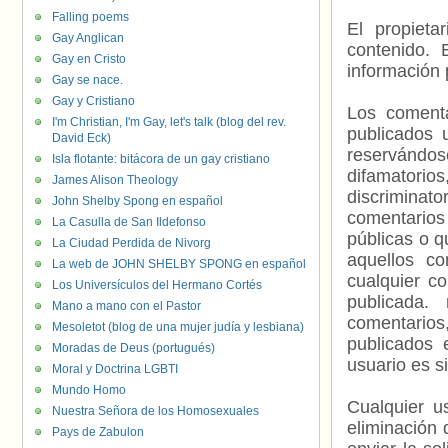
Falling poems
El propieta
Gay Anglican
contenido. 
Gay en Cristo
información 
Gay se nace.
Gay y Cristiano
Los comenta
I'm Christian, I'm Gay, let's talk (blog del rev.
publicados 
David Eck)
reservándos
Isla flotante: bitácora de un gay cristiano
difamatorio
James Alison Theology
discriminat
John Shelby Spong en español
comentarios
La Casulla de San Ildefonso
públicas o 
La Ciudad Perdida de Nivorg
aquellos c
La web de JOHN SHELBY SPONG en español
cualquier c
Los Universículos del Hermano Cortés
publicada.
Mano a mano con el Pastor
comentarios,
Mesoletot (blog de una mujer judía y lesbiana)
publicados 
Moradas de Deus (portugués)
usuario es s
Moral y Doctrina LGBTI
Mundo Homo
Cualquier us
Nuestra Señora de los Homosexuales
eliminación 
Pays de Zabulon