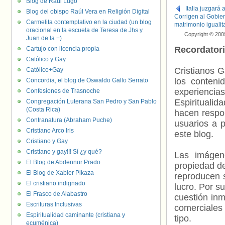
Blog de Raúl Lugo
Italia juzgará
Blog del obispo Raúl Vera en Religión Digital
Corrigen al Gobier
Carmelita contemplativo en la ciudad (un blog
matrimonio igualita
oracional en la escuela de Teresa de Jhs y
Copyright © 200
Juan de la +)
Recordator
Cartujo con licencia propia
Católico y Gay
Cristianos G
Católico+Gay
los contenid
Concordia, el blog de Oswaldo Gallo Serrato
experienci
Confesiones de Trasnoche
Espiritualid
Congregación Luterana San Pedro y San Pablo
(Costa Rica)
hacen respo
Contranatura (Abraham Puche)
usuarios a p
Cristiano Arco Iris
este blog.
Cristiano y Gay
Cristiano y gay!!! Sí ¿y qué?
Las imágene
El Blog de Abdennur Prado
propiedad de
El Blog de Xabier Pikaza
reproducen s
El cristiano indignado
lucro. Por s
El Frasco de Alabastro
cuestión inm
Escrituras Inclusivas
comerciales 
Espiritualidad caminante (cristiana y
tipo.
ecuménica)