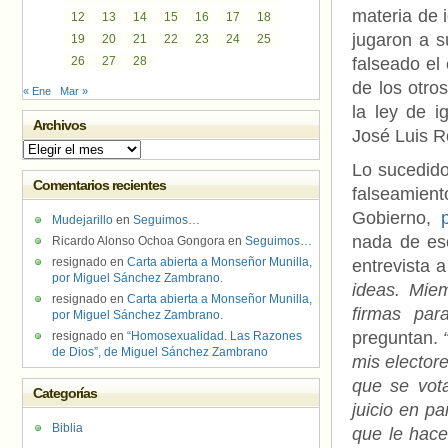
materia de 
12
13
14
15
16
17
18
jugaron a s
19
20
21
22
23
24
25
26
27
28
falseado el
de los otro
« Ene
Mar »
la ley de 
Archivos
José Luis R
Archivos
Lo sucedido
Comentarios recientes
falseamie
Gobierno,
Mudejarillo
en
Seguimos…
nada de eso
Ricardo Alonso Ochoa Gongora
en
Seguimos…
resignado
en
Carta abierta a Monseñor Munilla,
entrevista 
por Miguel Sánchez Zambrano.
ideas. Mie
resignado
en
Carta abierta a Monseñor Munilla,
firmas par
por Miguel Sánchez Zambrano.
preguntan.
resignado
en
“Homosexualidad. Las Razones
de Dios”, de Miguel Sánchez Zambrano
mis electore
que se vot
Categorías
juicio en pa
Biblia
que le hac