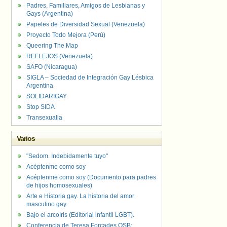
Padres, Familiares, Amigos de Lesbianas y
Gays (Argentina)
Papeles de Diversidad Sexual (Venezuela)
Proyecto Todo Mejora (Perú)
Queering The Map
REFLEJOS (Venezuela)
SAFO (Nicaragua)
SIGLA – Sociedad de Integración Gay Lésbica
Argentina
SOLIDARIGAY
Stop SIDA
Transexualia
Varios
"Sedom. Indebidamente tuyo"
Acéptenme como soy
Acéptenme como soy (Documento para padres
de hijos homosexuales)
Arte e Historia gay. La historia del amor
masculino gay.
Bajo el arcoíris (Editorial infantil LGBT).
Conferencia de Teresa Forcades OSB: