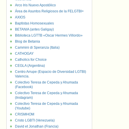
Arco Iris Nuevo Apostólico
Área de Asuntos Religiosos de la FELGTBI+
AXIOS
Baptistas Homosexuales
BETANIA (antes Galigay)
Biblioteca LGTTB «Oscar Hermes Villordo»
Blog de Betania
Cammini di Speranza (Italia)
CATHOGAY
Catholics for Choice
CEGLA (Argentina)
Centro Arrupe (Espacio de Diversidad LGTBI)
Valencia.
Colectivo Teresa de Cepeda y Ahumada
(Facebook)
Colectivo Teresa de Cepeda y Ahumada
(Instagram)
Colectivo Teresa de Cepeda y Ahumada
(Youtube)
CRISMHOM
Cristo LGBTI (Venezuela)
David et Jonathan (Francia)